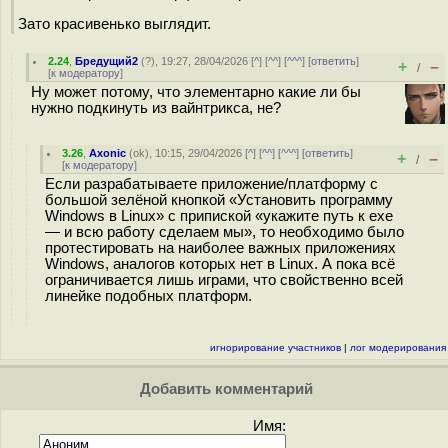
Зато красивенько выглядит.
2.24
,
Бредущий2
(
?
), 19:27, 28/04/2026 [
^
] [
^^
] [
^^^
] [
ответить
]
+
–
/
[
к модератору
]
Ну может потому, что элементарно какие ли бы
нужно подкинуть из вайнтрикса, не?
3.26
,
Axonic
(
ok
), 10:15, 29/04/2026 [
^
] [
^^
] [
^^^
] [
ответить
]
+
–
/
[
к модератору
]
Если разрабатываете приложение/платформу с
большой зелёной кнопкой «Установить программу
Windows в Linux» с припиской «укажите путь к exe
— и всю работу сделаем мы», то необходимо было
протестировать на наиболее важных приложениях
Windows, аналогов которых нет в Linux. А пока всё
ограничивается лишь играми, что свойственно всей
линейке подобных платформ.
игнорирование участников
|
лог модерирования
Добавить комментарий
Имя: