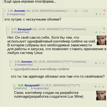
Ещё одна игровая платформа...
–1
1.16
,
Аноним
(
16
), 13:23, 28/04/2026 [
ответить
] [
﹢﹢﹢
] [
· · ·
]
[
↓
]
+
–
[
к модератору
]
/
это лутрис с нескучными обоями?
+1
2.17
,
Бредущий
(
ok
), 13:40, 28/04/2026 [
^
] [
^^
] [
^^^
] [
ответить
]
+
–
[
к модератору
]
/
Нет. Он свой сам по себе. Хотя бы тем, что
использует однофайловый контейнер runtime на void.
В котором собраны все необходимые зависимости
для работы и запуска, что позволяет ставить приложение в
любую систему Linux
3.20
,
Аноним
(
20
), 15:46, 28/04/2026 [
^
] [
^^
] [
^^^
] [
ответить
]
+
–
/
[
к модератору
]
> однофайловый контейнер runtime
это ты так appimage обозвал или там что-то своё/новое?
4.23
,
Бредущий2
(
?
), 19:21, 28/04/2026 [
^
] [
^^
] [
^^^
]
+
–
/
[
ответить
]
[
к модератору
]
Свою, контейнер создан на разработке
runimage(разработка создателя Lux Wine)