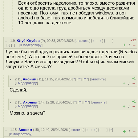
Если отбросить идеологию, то плохо, вместо развития
одного до идеала труд дробиться между десятками
проектов. Поэтому linux не победил windows, а вот
android на базе linux возможно и победит в ближайшие
10 лет, даже на десктопе.
–12
1.9
,
Ютуб Ютубов
(
?
), 09:33, 28/04/2026 [
ответить
] [
﹢﹢﹢
] [
· · ·
]
+
–
[
↓
] [
↑
] [
к модератору
]
/
Лучше бы свободную реализацию виндовс сделали (Reactos
не в счёт). А это всё не пришей кобыле хвост. Зачем на
Линуксе Вайн и его производные? Чтобы офис мелкомягкий
запустить? А смысл?
+1
2.11
,
Аноним
(
11
), 11:15, 28/04/2026 [
^
] [
^^
] [
^^^
] [
ответить
]
+
–
[
к модератору
]
/
Сделай.
+1
2.13
,
Аноним
(
14
), 12:28, 28/04/2026 [
^
] [
^^
] [
^^^
] [
ответить
]
+
–
[
к модератору
]
/
Можно, а зачем?
1.15
,
Аноним
(
15
), 12:40, 28/04/2026 [
ответить
] [
﹢﹢﹢
] [
· · ·
]
[
↑
]
+
–
/
[
к модератору
]