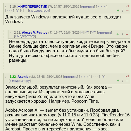
–1
1.19
,
ЖИРОПЕРДЯСТИК
(
?
), 14:57, 28/04/2026 [
ответить
] [
﹢﹢﹢
]
+
–
[
· · ·
]
[
↓
] [
↑
] [
к модератору
]
/
Для запуска Windows-приложений лудше всего подходит
Windows
2.21
,
Alexey V. Pautov
(
?
), 16:47, 28/04/2026 [
^
] [
^^
] [
^^^
] [
ответить
]
+
–
/
[
к модератору
]
Не всегда, достаточно ситуаций, когда те же игры выдают в
Вайне больше фпс, чем в оригинальной Винде. Это как же
надо было Винду писать, чтобы эмулятор был быстрей?
Ну а для всякого офисного софта в целом вообще без
разницы.
–1
1.22
,
Axonic
(
ok
), 16:48, 28/04/2026 [
ответить
] [
﹢﹢﹢
] [
· · ·
]
[
↑
]
+
–
[
к модератору
]
/
Замах большой, результат ничтожный. Как всегда —
сплошные игры. Из приложений в магазине лишь
ненужное (типа Zona) или то, что и без Wine
запускается хорошо. Например, Popcorn Time.
Adobe Acrobat XI — вылет без установки. Пробовал два
различных инсталлятора (v.11.0.15 и v.11.0.23). FineReader 16
устанавливается, но не запускается. У меня он более или
менее работает банально через Wine. Собственно, как и
Acrobat. Просто в интерфейсе приложения — хаос.