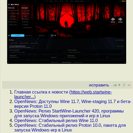
+
–
исправить
/
+6
Главная ссылка к новости (
https://web.startwine-
launcher...
)
OpenNews: Доступны Wine 11.7, Wine-staging 11.7 и бета-
версия Proton 11.0
OpenNews: Релиз StartWine-Launcher 420, программы
для запуска Windows-приложений и игр в Linux
OpenNews: Стабильный релиз Wine 11.0
OpenNews: Стабильный релиз Proton 10.0, пакета для
запуска Windows-игр в Linux