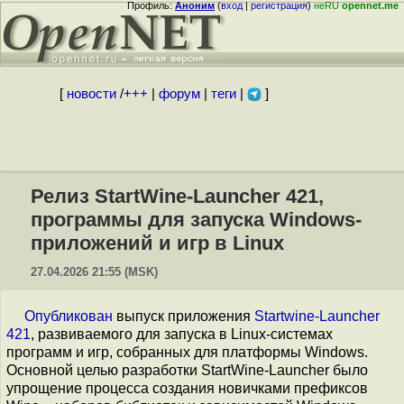
Профиль:
Аноним
(
вход
|
регистрация
)
неRU
opennet.me
[
новости
/
+++
|
форум
|
теги
|
]
Релиз StartWine-Launcher 421,
программы для запуска Windows-
приложений и игр в Linux
27.04.2026 21:55 (MSK)
Опубликован
выпуск приложения
Startwine-Launcher
421
, развиваемого для запуска в Linux-системах
программ и игр, собранных для платформы Windows.
Основной целью разработки StartWine-Launcher было
упрощение процесса создания новичками префиксов