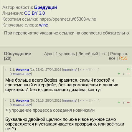
Автор новости:
Бредущий
Лицензия:
CC BY 3.0
Короткая ссылка: https://opennet.ru/65303-wine
Ключевые слова:
wine
При перепечатке указание ссылки на opennet.ru обязательно
Обсуждение
Ajax
|
1 уровень
|
Линейный
|
+/-
|
Раскрыть
(20)
всё
|
RSS
+5
1.1
,
Аноним
(
1
), 23:42, 27/04/2026 [
ответить
] [
﹢﹢﹢
] [
· · ·
]
+
–
[
к модератору
]
/
Мне больше всего Bottles нравится, самый простой и
современный интерфейс, без нагромождения и лишних
функций. И без вырвиглазного дизайна, как тут
1.5
,
Аноним
(
5
), 03:15, 28/04/2026 [
ответить
] [
﹢﹢﹢
] [
· · ·
]
+
–
/
[
к модератору
]
> упрощение процесса создания новичками
Буквально двойной щелчок по .exe и всё нужное само
определяется и устанавливается прозрачно, или всё-таки
нет?)