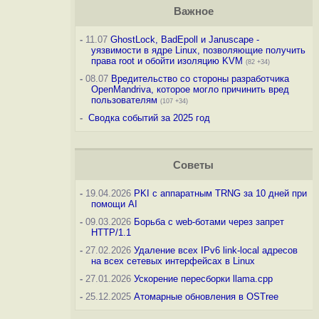
Важное
-
11.07
GhostLock, BadEpoll и Januscape -
уязвимости в ядре Linux, позволяющие получить
права root и обойти изоляцию KVM
(82 +34)
-
08.07
Вредительство со стороны разработчика
OpenMandriva, которое могло причинить вред
пользователям
(107 +34)
-
Сводка событий за 2025 год
Советы
-
19.04.2026
PKI с аппаратным TRNG за 10 дней при
помощи AI
-
09.03.2026
Борьба с web-ботами через запрет
HTTP/1.1
-
27.02.2026
Удаление всех IPv6 link-local адресов
на всех сетевых интерфейсах в Linux
-
27.01.2026
Ускорение пересборки llama.cpp
-
25.12.2025
Атомарные обновления в OSTree