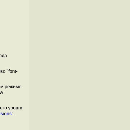
ода
о "font-
ном режиме
ew
его уровня
sions
".