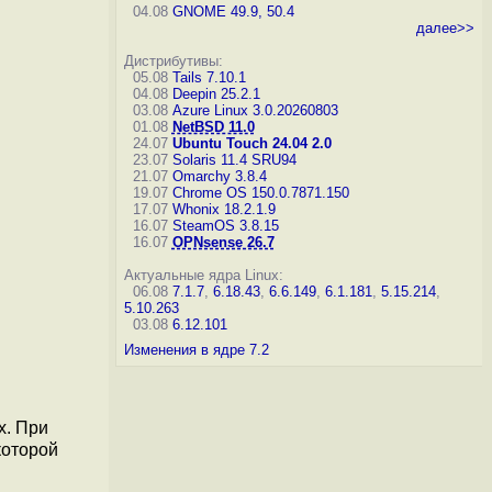
04.08
GNOME 49.9, 50.4
далее>>
Дистрибутивы:
05.08
Tails 7.10.1
04.08
Deepin 25.2.1
03.08
Azure Linux 3.0.20260803
01.08
NetBSD 11.0
24.07
Ubuntu Touch 24.04 2.0
23.07
Solaris 11.4 SRU94
21.07
Omarchy 3.8.4
19.07
Chrome OS 150.0.7871.150
17.07
Whonix 18.2.1.9
16.07
SteamOS 3.8.15
16.07
OPNsense 26.7
Актуальные ядра Linux:
06.08
7.1.7
,
6.18.43
,
6.6.149
,
6.1.181
,
5.15.214
,
5.10.263
03.08
6.12.101
Изменения в ядре 7.2
х. При
которой