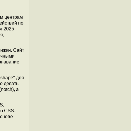
им центрам
ействий по
я 2025
я,
ижки. Сайт
ачными
ознавание
-shape" для
о делать
notch), а
S,
то CSS-
основе