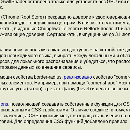
SwiftShader оставлена только для устройств без GPU или с
к.
(Chrome Root Store) прекращено доверие к удостоверяющ
ваний к удостоверяющим центрам. В связи с отсутствием д
каты, выданные Chunghwa Telecom и Netlock после 31 июл
служивающие доверия. Сертификаты, выпущенные до 31 июл
ния речи, используя локально доступные на устройстве дв
для необходимого языка, выбрать между локальными и обл
рсов для локального распознавания и убедиться, что расп
отправки данных во внешние сервисы.
мощи свойства border-radius,
реализовано
свойство "corner
ных элементов. Например, при помощи "corner-shape" можн
гнутые углы (scoop), срезать фаску (bevel) и делать вырезы (
ions
, позволяющей создавать собственные функции для CS
ризованными CSS-свойствами. Отличие сводится к тому, ч
е значение, а CSS-функции могут возвращать значения на 
словий. Для определения CSS-функций добавлено правило