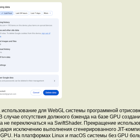
а использование для WebGL системы программной отрисов
В случае отсутствия должного бэкенда на базе GPU создан
 а не переключаться на SwiftShader. Прекращение использ
агодаря исключению выполнения сгенерированного JIT-комп
с GPU. На платформах Linux и macOS системы без GPU бол