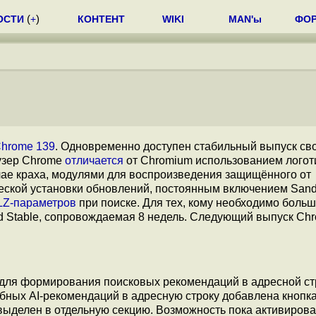
ОСТИ
(
+
)
КОНТЕНТ
WIKI
MAN'ы
ФО
hrome 139
. Одновременно доступен стабильный выпуск св
узер Chrome
отличается
от Chromium использованием логот
чае краха, модулями для воспроизведения защищённого от
еской установки обновлений, постоянным включением Sand
LZ-параметров
при поиске. Для тех, кому необходимо боль
ed Stable, сопровождаемая 8 недель. Следующий выпуск Ch
для формирования поисковых рекомендаций в адресной ст
бных AI-рекомендаций в адресную строку добавлена кнопка
 выделен в отдельную секцию. Возможность пока активирова