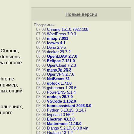
Новые версии
Программы:
07.08
Chrome 151.0.7922.108
07.08
WordPress 7.0.3
07.08
nmap 7.991
06.08
icewm 4.1
06.08
Deno 2.9.5
 Chrome,
06.08
docker 29.7.2
06.08
OpenLDAP 2.7.0
tensions.
06.08
Eclipse 7.121.0
ла chrome
06.08
OpenCloud 7.2.3
06.08
mesa 3d 26.2
05.08
OpenVPN 2.7.6
chrome-
05.08
NetBeans 31
05.08
ublock 1.73.0
апример,
05.08
gstreamer 1.28.6
нных опций
05.08
PowerDNS 5.1.4
05.08
node.js 26.7.0
05.08
VSCode 1.132.0
05.08
home-assistant 2026.8.0
полнениях,
05.08
Python 3.13.15, 3.14.7
анного
05.08
hyprland 0.56.2
04.08
Electron 43.3.0
04.08
Mattermost 11.10.0
04.08
Django 5.2.17, 6.0.8
vln
04.08
Grafana 13.1.2