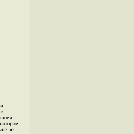
ки
ие
ования
илятором
ьше не