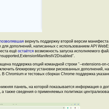
позволявшая
вернуть поддержку второй версии манифеста
 для дополнений, написанных с использованием API WebEx
феста ещё
остаётся
возможность запуска исполняемого фай
nsupported,ExtensionManifestV2Disabled".
ена поддержка опций командной строки "--extensions-on-
х отключить блокировку установки рискованных дополнений, н
. В Chromium и тестовых сборках Chrome поддержка указа
нижняя панель, на которой показывается информация о до
 а также сведения о применяемых политиках централизов