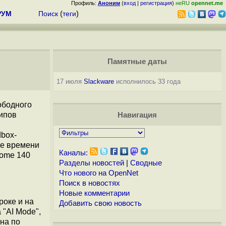
Профиль:
Аноним
(
вход
|
регистрация
)
неRU
opennet.me
РУМ
Поиск
(
теги
)
Памятные даты
17 июля
Slackware
исполнилось 33 года
ободного
ипов
Навигация
box-
ше времени
Каналы:
rome 140
Разделы новостей
|
Сводные
Что нового на OpenNet
Поиск в новостях
Новые комментарии
роке и на
Добавить свою новость
 "AI Mode",
на по