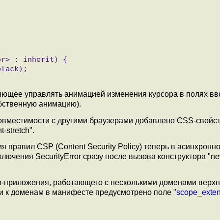
ляющее управлять анимацией изменения курсора в полях вв
обственную анимацию).
вместимости с другими браузерами добавлено CSS-свойств
-stretch".
ия правил CSP (Content Security Policy) теперь в асинхрон
ключения SecurityError сразу после вызова конструктора "n
b-приложения, работающего с несколькими доменами верхн
и к доменам в манифесте предусмотрено поле "
scope_exten