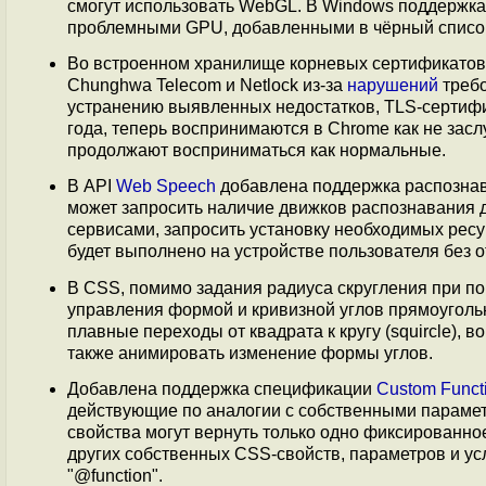
смогут использовать WebGL. В Windows поддержка 
проблемными GPU, добавленными в чёрный списо
Во встроенном хранилище корневых сертификатов 
Chunghwa Telecom и Netlock из-за
нарушений
требо
устранению выявленных недостатков, TLS-сертифи
года, теперь воспринимаются в Chrome как не за
продолжают восприниматься как нормальные.
В API
Web Speech
добавлена поддержка распознава
может запросить наличие движков распознавания 
сервисами, запросить установку необходимых ресу
будет выполнено на устройстве пользователя без 
В CSS, помимо задания радиуса скругления при по
управления формой и кривизной углов прямоуголь
плавные переходы от квадрата к кругу (squircle), во
также анимировать изменение формы углов.
Добавлена поддержка спецификации
Custom Funct
действующие по аналогии с собственными парамет
свойства могут вернуть только одно фиксированно
других собственных CSS-свойств, параметров и у
"@function".