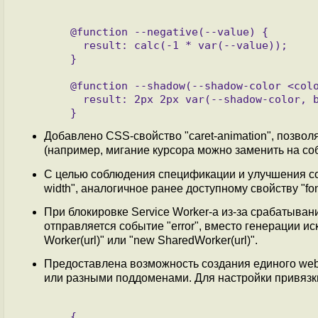
   @function --negative(--value) {

     result: calc(-1 * var(--value));

   }

   @function --shadow(--shadow-color <color> : inherit) {

     result: 2px 2px var(--shadow-color, black);

Добавлено CSS-свойство "caret-animation", позво
(например, мигание курсора можно заменить на с
С целью соблюдения спецификации и улучшения со
width", аналогичное ранее доступному свойству "font
При блокировке Service Worker-а из-за срабатыван
отправляется событие "error", вместо генерации ис
Worker(url)" или "new SharedWorker(url)".
Предоставлена возможность создания единого we
или разными поддоменами. Для настройки привязк
   {
