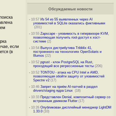
Обсуждаемые новости
поиска
-
10:57
Из 54 из 55 выявленных через AI
авлена
уязвимостей в SQLite оказались фиктивными
(201)
лем
-
10:55
Zapscape - уязвимость в гипервизоре KVM,
позволяющая получить root-доступ к хост-
ерка
системе
(2)
чае, если
-
10:54
Выпуск дистрибутива Tribblix 41,
ется (в
построенного на технологиях OpenSolaris и
Illumos
(22)
-
10:52
pgrust - клон PostgreSQL на Rust,
проходящий все регрессионные тесты
(206)
-
10:52
TONTOU - атака на CPU Intel и AMD,
позволяющая обойти защиту от уязвимостей
Spectre v2
(17)
-
10:46
Запрет на приём AI-патчей в раздел
drivers/staging ядра Linux
(18)
-
10:33
Представлен Denial, композитный сервер со
встроенным движком Flutter
(17)
-
10:26
Опубликован дисплейный менеджер LightDM
1.33.0
(10)