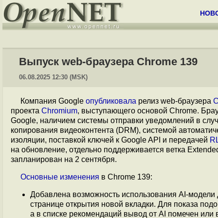
НОВ
Выпуск web-браузера Chrome 139
06.08.2025 12:30 (MSK)
Компания Google
опубликовала
релиз web-браузера
C
проекта
Chromium
, выступающего основой Chrome. Бра
Google, наличием системы отправки уведомлений в слу
копирования видеоконтента (DRM), системой автоматич
изоляции, поставкой ключей к Google API и передачей
R
на обновление, отдельно поддерживается ветка Extend
запланирован на 2 сентября.
Основные
изменения
в Chrome 139:
Добавлена возможность использования AI-модели 
странице открытия новой вкладки. Для показа подо
а в списке рекомендаций вывод от AI помечен или