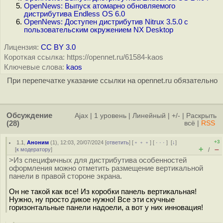
OpenNews: Выпуск атомарно обновляемого
дистрибутива Endless OS 6.0
OpenNews: Доступен дистрибутив Nitrux 3.5.0 с
пользовательским окружением NX Desktop
Лицензия:
CC BY 3.0
Короткая ссылка: https://opennet.ru/61584-kaos
Ключевые слова:
kaos
При перепечатке указание ссылки на opennet.ru обязательно
Обсуждение
Ajax
|
1 уровень
|
Линейный
|
+/-
|
Раскрыть
(28)
всё
|
RSS
+3
1.1
,
Аноним
(
1
), 12:03, 20/07/2024 [
ответить
] [
﹢﹢﹢
] [
· · ·
]
[
↓
]
+
–
[
к модератору
]
/
>Из специфичных для дистрибутива особенностей
оформления можно отметить размещение вертикальной
панели в правой стороне экрана.
Он не такой как все! Из коробки панель вертикальная!
Нужно, ну просто дикое нужно! Все эти скучные
горизонтальные панели надоели, а вот у них инновация!