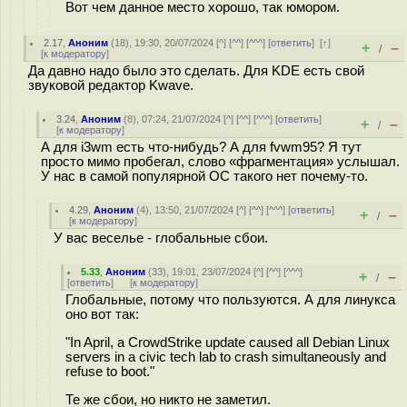
Вот чем данное место хорошо, так юмором.
2.17
,
Аноним
(
18
), 19:30, 20/07/2024 [
^
] [
^^
] [
^^^
] [
ответить
]
[
↑
]
+
–
/
[
к модератору
]
Да давно надо было это сделать. Для KDE есть свой
звуковой редактор Kwave.
3.24
,
Аноним
(
8
), 07:24, 21/07/2024 [
^
] [
^^
] [
^^^
] [
ответить
]
+
–
/
[
к модератору
]
А для i3wm есть что-нибудь? А для fvwm95? Я тут
просто мимо пробегал, слово «фрагментация» услышал.
У нас в самой популярной ОС такого нет почему-то.
4.29
,
Аноним
(
4
), 13:50, 21/07/2024 [
^
] [
^^
] [
^^^
] [
ответить
]
+
–
/
[
к модератору
]
У вас веселье - глобальные сбои.
5.33
,
Аноним
(
33
), 19:01, 23/07/2024 [
^
] [
^^
] [
^^^
]
+
–
/
[
ответить
]
[
к модератору
]
Глобальные, потому что пользуются. А для линукса
оно вот так:
"In April, a CrowdStrike update caused all Debian Linux
servers in a civic tech lab to crash simultaneously and
refuse to boot."
Те же сбои, но никто не заметил.