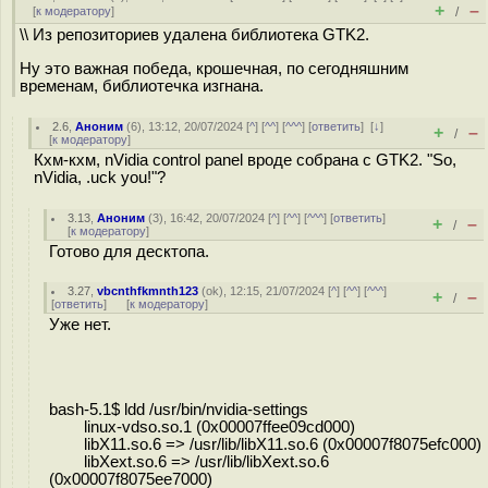
+
–
[
к модератору
]
/
\\ Из репозиториев удалена библиотека GTK2.
Ну это важная победа, крошечная, по сегодняшним
временам, библиотечка изгнана.
2.6
,
Аноним
(
6
), 13:12, 20/07/2024 [
^
] [
^^
] [
^^^
] [
ответить
]
[
↓
]
+
–
/
[
к модератору
]
Кхм-кхм, nVidia control panel вроде собрана с GTK2. "So,
nVidia, .uck you!"?
3.13
,
Аноним
(
3
), 16:42, 20/07/2024 [
^
] [
^^
] [
^^^
] [
ответить
]
+
–
/
[
к модератору
]
Готово для десктопа.
3.27
,
vbcnthfkmnth123
(
ok
), 12:15, 21/07/2024 [
^
] [
^^
] [
^^^
]
+
–
/
[
ответить
]
[
к модератору
]
Уже нет.
bash-5.1$ ldd /usr/bin/nvidia-settings
linux-vdso.so.1 (0x00007ffee09cd000)
libX11.so.6 => /usr/lib/libX11.so.6 (0x00007f8075efc000)
libXext.so.6 => /usr/lib/libXext.so.6
(0x00007f8075ee7000)