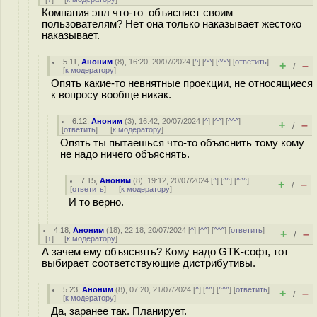
Компания эпл что-то объясняет своим
пользователям? Нет она только наказывает жестоко
наказывает.
5.11
,
Аноним
(
8
), 16:20, 20/07/2024 [
^
] [
^^
] [
^^^
] [
ответить
]
+
–
/
[
к модератору
]
Опять какие-то невнятные проекции, не относящиеся
к вопросу вообще никак.
6.12
,
Аноним
(
3
), 16:42, 20/07/2024 [
^
] [
^^
] [
^^^
]
+
–
/
[
ответить
]
[
к модератору
]
Опять ты пытаешься что-то объяснить тому кому
не надо ничего объяснять.
7.15
,
Аноним
(
8
), 19:12, 20/07/2024 [
^
] [
^^
] [
^^^
]
+
–
/
[
ответить
]
[
к модератору
]
И то верно.
4.18
,
Аноним
(
18
), 22:18, 20/07/2024 [
^
] [
^^
] [
^^^
] [
ответить
]
+
–
/
[
↑
] [
к модератору
]
А зачем ему объяснять? Кому надо GTK-софт, тот
выбирает соответствующие дистрибутивы.
5.23
,
Аноним
(
8
), 07:20, 21/07/2024 [
^
] [
^^
] [
^^^
] [
ответить
]
+
–
/
[
к модератору
]
Да, заранее так. Планирует.