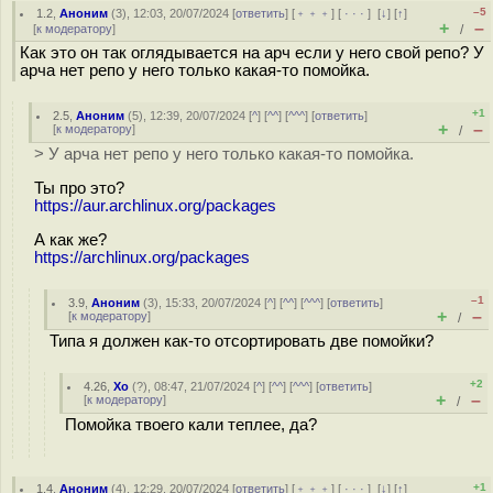
–5
1.2
,
Аноним
(
3
), 12:03, 20/07/2024 [
ответить
] [
﹢﹢﹢
] [
· · ·
]
[
↓
] [
↑
]
+
–
[
к модератору
]
/
Как это он так оглядывается на арч если у него свой репо? У
арча нет репо у него только какая-то помойка.
+1
2.5
,
Аноним
(
5
), 12:39, 20/07/2024 [
^
] [
^^
] [
^^^
] [
ответить
]
+
–
[
к модератору
]
/
> У арча нет репо у него только какая-то помойка.
Ты про это?
https://aur.archlinux.org/packages
А как же?
https://archlinux.org/packages
–1
3.9
,
Аноним
(
3
), 15:33, 20/07/2024 [
^
] [
^^
] [
^^^
] [
ответить
]
+
–
[
к модератору
]
/
Типа я должен как-то отсортировать две помойки?
+2
4.26
,
Xo
(
?
), 08:47, 21/07/2024 [
^
] [
^^
] [
^^^
] [
ответить
]
+
–
[
к модератору
]
/
Помойка твоего кали теплее, да?
+1
1.4
,
Аноним
(
4
), 12:29, 20/07/2024 [
ответить
] [
﹢﹢﹢
] [
· · ·
]
[
↓
] [
↑
]