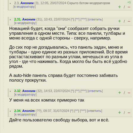
+1
2.3
,
Аноним
(
3
), 12:05, 20/07/2024
Скрыто ботом-модератором
+
–
[
к модератору
]
/
2.31
,
Аноним
(
31
), 10:43, 22/07/2024 [
^
] [
^^
] [
^^^
] [
ответить
]
+
–
/
[
к модератору
]
Новацией будет, когда "они" сообразят собрать ручки
управления в одном месте. Типа: все панели, тулбары и
меню всегда с одной стороны - сверху, например.
До сих пор не догадывались, что панель задач, меню и
тулбары - одно единое из разных приложений. Всё время
растастаскивают по разным углам, мечешься из угла в
угол - где что нажимать. Когда могло бы быть всё удобно
рядом.
А auto-hide панель справа будет постоянно забивать
полосу прокрутки.
2.32
,
Аноним
(
32
), 14:53, 22/07/2024 [
^
] [
^^
] [
^^^
] [
ответить
]
+
–
/
[
к модератору
]
У меня на всех компах примерно так
2.34
,
Anonim
(
??
), 09:37, 31/07/2024 [
^
] [
^^
] [
^^^
] [
ответить
]
+
–
/
[
к модератору
]
Дайте пользователю свободу выбора, вот и всё.