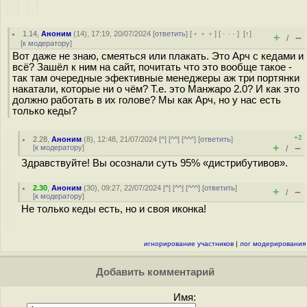
1.14
,
Аноним
(
14
), 17:19, 20/07/2024 [
ответить
] [
﹢﹢﹢
] [
· · ·
]
[
↑
]
+
–
/
[
к модератору
]
Вот даже не знаю, смеяться или плакать. Это Арч с кедами и
всё? Зашёл к ним на сайт, почитать что это вообще такое -
так там очередные эфективные менеджеры аж три портянки
накатали, которые ни о чём? Т.е. это Манжаро 2.0? И как это
должно работать в их голове? Мы как Арч, но у нас есть
только кеды?
+2
2.28
,
Аноним
(
8
), 12:48, 21/07/2024 [
^
] [
^^
] [
^^^
] [
ответить
]
+
–
[
к модератору
]
/
Здравствуйте! Вы осознали суть 95% «дистрибутивов».
2.30
,
Аноним
(
30
), 09:27, 22/07/2024 [
^
] [
^^
] [
^^^
] [
ответить
]
+
–
/
[
к модератору
]
Не только кеды есть, но и своя иконка!
игнорирование участников
|
лог модерирования
Добавить комментарий
Имя: