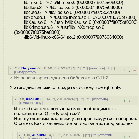
libm.so.6 => /lib/libm.so.6 (0x00007f8075e08000)
libdl.so.2 => /lib/libdl.so.2 (0x00007f8075e03000)
libc.so.6 => /lib/libc.so.6 (0x00007f8075c22000)
libxcb.so.1 => /usr/lib/libxcb.so.1 (0x00007f8075bf7000)
libXau.so.6 => /usr/lib/libXau.so.6 (0x00007f8075bf0000)
libXdmcp.so.6 => /usr/lib/libXdmcp.so.6
(0x00007f8075be8000)
/lib64/ld-linux-x86-64.so.2 (0x00007f8076064000)
2.7
,
Потужно
(
?
), 13:50, 20/07/2024 [
^
] [
^^
] [
^^^
] [
ответить
]
[
↓
] [
↑
]
+
–
/
[
к модератору
]
> Из репозиториев удалена библиотека GTK2.
У этого дистра смысл создать систему kde (qt) only.
3.8
,
Аноним
(
8
), 14:19, 20/07/2024 [
^
] [
^^
] [
^^^
] [
ответить
]
+
–
/
[
к модератору
]
И как объяснить пользователю необходимость
пользоваться Qt-only софтом?
Нет, ну единомышленники у авторов найдутся, наверное.
С сотню. Как и касаемо большинства дистров, впрочем.
4.10
,
Аноним
(
3
), 15:35, 20/07/2024 [
^
] [
^^
] [
^^^
] [
ответить
]
+
–
/
[
↓
] [
к модератору
]