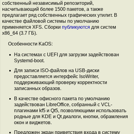
собственный независимый репозиторий,
насчитывающий более 1500 пакетов, а также
предлагает ряд собственных графических утилит. В
качестве файловой системы по умолчанию
применяется XFS. Сборки
публикуются
для систем
x86_64 (3.7 ГБ).
Особенности KaOS:
На системах с UEFI для загрузки задействован
Systemd-boot.
Для записи ISO-файлов на USB-диски
предоставляется интерфейс IsoWriter,
поддерживающий проверку корректности
записанных образов.
В качестве офисного пакета по умолчанию
задействован LibreOffice, собранный с VCL-
плагинами kf5 и Qt5, позволяющими использовать
родные для KDE и Qt диалоги, кнопки, обрамления
окон и виджетов.
Предложен экран приветствия входа в систему