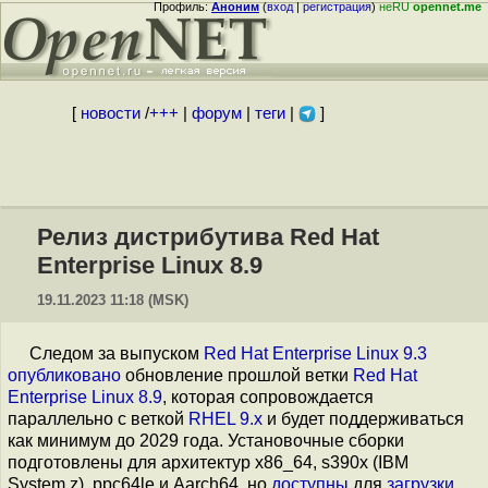
Профиль:
Аноним
(
вход
|
регистрация
)
неRU
opennet.me
[
новости
/
+++
|
форум
|
теги
|
]
Релиз дистрибутива Red Hat
Enterprise Linux 8.9
19.11.2023 11:18 (MSK)
Следом за выпуском
Red Hat Enterprise Linux 9.3
опубликовано
обновление прошлой ветки
Red Hat
Enterprise Linux 8.9
, которая сопровождается
параллельно с веткой
RHEL 9.x
и будет поддерживаться
как минимум до 2029 года. Установочные сборки
подготовлены для архитектур x86_64, s390x (IBM
System z), ppc64le и Aarch64, но
доступны
для
загрузки