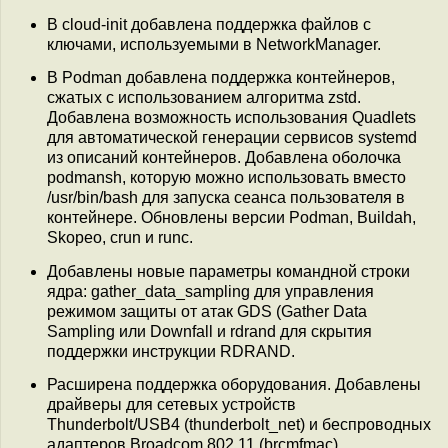
В cloud-init добавлена поддержка файлов с
ключами, используемыми в NetworkManager.
В Podman добавлена поддержка контейнеров,
сжатых с использованием алгоритма zstd.
Добавлена возможность использования Quadlets
для автоматической генерации сервисов systemd
из описаний контейнеров. Добавлена оболочка
podmansh, которую можно использовать вместо
/usr/bin/bash для запуска сеанса пользователя в
контейнере. Обновлены версии Podman, Buildah,
Skopeo, crun и runc.
Добавлены новые параметры командной строки
ядра: gather_data_sampling для управления
режимом защиты от атак GDS (Gather Data
Sampling или Downfall и rdrand для скрытия
поддержки инструкции RDRAND.
Расширена поддержка оборудования. Добавлены
драйверы для сетевых устройств
Thunderbolt/USB4 (thunderbolt_net) и беспроводных
адаптеров Broadcom 802.11 (brcmfmac),