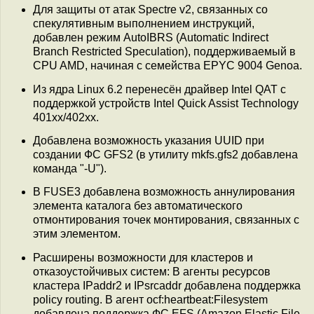
Для защиты от атак Spectre v2, связанных со
спекулятивным выполнением инструкций,
добавлен режим AutoIBRS (Automatic Indirect
Branch Restricted Speculation), поддерживаемый в
CPU AMD, начиная с семейства EPYC 9004 Genoa.
Из ядра Linux 6.2 перенесён драйвер Intel QAT с
поддержкой устройств Intel Quick Assist Technology
401xx/402xx.
Добавлена возможность указания UUID при
создании ФС GFS2 (в утилиту mkfs.gfs2 добавлена
команда "-U").
В FUSE3 добавлена возможность аннулирования
элемента каталога без автоматического
отмонтирования точек монтирования, связанных с
этим элементом.
Расширены возможности для кластеров и
отказоустойчивых систем: В агенты ресурсов
кластера IPaddr2 и IPsrcaddr добавлена поддержка
policy routing. В агент ocf:heartbeat:Filesystem
добавлена поддержка ФС EFS (Amazon Elastic File