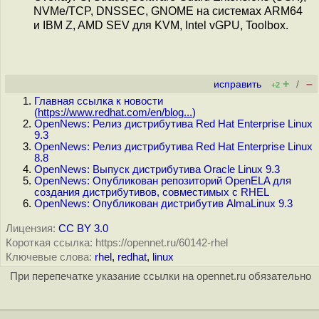
NVMe/TCP, DNSSEC, GNOME на системах ARM64
и IBM Z, AMD SEV для KVM, Intel vGPU, Toolbox.
+
–
исправить
/
+2
Главная ссылка к новости
(
https://www.redhat.com/en/blog...
)
OpenNews: Релиз дистрибутива Red Hat Enterprise Linux
9.3
OpenNews: Релиз дистрибутива Red Hat Enterprise Linux
8.8
OpenNews: Выпуск дистрибутива Oracle Linux 9.3
OpenNews: Опубликован репозиторий OpenELA для
создания дистрибутивов, совместимых с RHEL
OpenNews: Опубликован дистрибутив AlmaLinux 9.3
Лицензия:
CC BY 3.0
Короткая ссылка: https://opennet.ru/60142-rhel
Ключевые слова:
rhel
,
redhat
,
linux
При перепечатке указание ссылки на opennet.ru обязательно