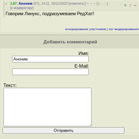
1.67
,
Аноним
(
67
), 14:11, 26/11/2023 [
ответить
] [
﹢﹢﹢
] [
· · ·
]
+
–
/
[
к модератору
]
Говорим Линукс, подразумеваем РедХат!
игнорирование участников
|
лог модерирования
Добавить комментарий
Имя:
E-Mail:
Текст: