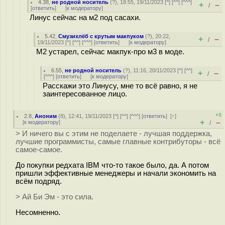
4.38
,
не родной носитель
(
?
), 18:55, 19/11/2023 [
^
] [
^^
] [
^^^
]
+
–
/
[
ответить
]
[
к модератору
]
Линус сейчас на м2 под сасахи.
5.42
,
Смузихлёб с крутым макпуком
(
?
), 20:22,
+
–
/
19/11/2023 [
^
] [
^^
] [
^^^
] [
ответить
]
[
к модератору
]
М2 устарел, сейчас макпyк-про м3 в моде.
6.55
,
не родной носитель
(
?
), 11:16, 20/11/2023 [
^
] [
^^
]
+
–
/
[
^^^
] [
ответить
]
[
к модератору
]
Расскажи это Линусу, мне то всё равно, я не
заинтересованное лицо.
+3
2.8
,
Аноним
(
8
), 12:41, 19/11/2023 [
^
] [
^^
] [
^^^
] [
ответить
]
[
↑
]
+
–
[
к модератору
]
/
> И ничего вы с этим не поделаете - лучшая поддержка,
лучшие программисты, самые главные контрибуторы - всё
самое-самое.
До покупки редхата IBM что-то такое было, да. А потом
пришли эффективные менеджеры и начали экономить на
всём подряд.
> Ай Би Эм - это сила.
Несомненно.