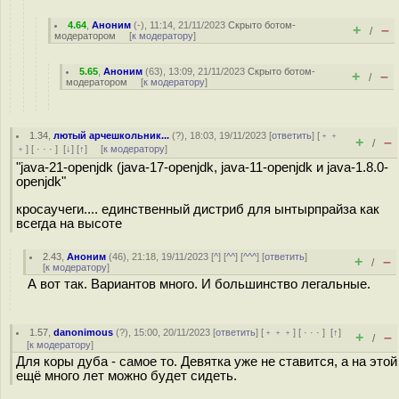
4.64
,
Аноним
(
-
), 11:14, 21/11/2023
Скрыто ботом-
+
–
/
модератором
[
к модератору
]
5.65
,
Аноним
(
63
), 13:09, 21/11/2023
Скрыто ботом-
+
–
/
модератором
[
к модератору
]
1.34
,
лютый арчешкольник...
(
?
), 18:03, 19/11/2023 [
ответить
] [
﹢﹢
+
–
/
﹢
] [
· · ·
]
[
↓
] [
↑
] [
к модератору
]
"java-21-openjdk (java-17-openjdk, java-11-openjdk и java-1.8.0-
openjdk"
кросаучеги.... единственный дистриб для ынтырпрайза как
всегда на высоте
2.43
,
Аноним
(
46
), 21:18, 19/11/2023 [
^
] [
^^
] [
^^^
] [
ответить
]
+
–
/
[
к модератору
]
А вот так. Вариантов много. И большинство легальные.
1.57
,
danonimous
(
?
), 15:00, 20/11/2023 [
ответить
] [
﹢﹢﹢
] [
· · ·
]
[
↑
]
+
–
/
[
к модератору
]
Для коры дуба - самое то. Девятка уже не ставится, а на этой
ещё много лет можно будет сидеть.