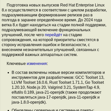
Подготовка новых выпусков Red Hat Enterprise Linux
8.x осуществляется в соответствии с циклом разработки,
подразумевающим формирование релизов раз в
полгода в заранее определённое время. До 2024 года
ветка 8.x будет находиться на стадии полной поддержки,
подразумевающей включение функциональных
улучшений, после чего
перейдёт
на стадию
сопровождения, на которой приоритеты сместятся в
сторону исправления ошибок и безопасности, с
внесением незначительных улучшений, связанных с
поддержкой важных аппаратных систем.
Ключевые
изменения
:
В состав включены новые версии компиляторов и
инструментов для разработчиков: GCC Toolset 13,
LLVM Toolset 16.0.6, Rust Toolset 1.71.1, Go Toolset
1.20.10, Node.js 20, Valgrind 3.21, SystemTap 4.9,
elfutils 0.189, java-21-openjdk (также продолжают
поставляться java-17-openjdk, java-11-openjdk и
java-1.8.0-openjdk).
Обновлены серверные и системные пакеты: