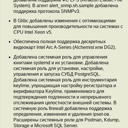
System). В агент alert_snmp.sh.sample добавлена
поддержка протокола SNMPv3.
В Glibc добавлены изменения с оптимизациями
для повышения производительности на системах с
CPU Intel Xeon v5.
Обеспечена полная поддержка дискретных
видеокарт Intel Arc A-Series (Alchemist или DG2).
Добавлена системная роль для управления
юнитами systemd и их установки. Добавлена
системная роль для установки, настройки,
управления и запуска СУБД PostgreSQL.
Добавлена системная роль для инструментария
keylime, упрощающая настройку регистратора и
верификатора Keylime, применяемого для
подтверждения подлинности и непрерывного
отслеживания целостности внешней системы. В
системную роль firewall добавлена поддержка
определения, изменения и удаления ipset-ов.
Расширены системные роли для Podman, Kdump,
Storage и Microsoft SQL Server.