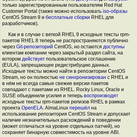
только зарегистрированным пользователям Red Hat
Customer Portal (также можно использовать
iso-образы
CentOS Stream 9 и
бесплатные сборки
RHEL для
разработчиков).
Как и в случае с веткой RHEL 9 исходные тексты rpm-
пакетов RHEL 8 теперь не распространяются публично
через
Git-репозиторий
CentOS, но остаются
доступны
клиентам компании через закрытый раздел сайта, на
котором
действует
пользовательское соглашение
(EULA), запрещающее редистрибуцию данных.
Исходные тексты можно найти в репозитории CentOS
Stream, но он полностью
не синхронизирован
с RHEL и
в нём не всегда самые свежие версии пакетов
совпадают с пакетами из RHEL. Rocky Linux, Oracle и
SUSE объединили усилия и теперь
воспроизводят
исходные тексты rpm-пакетов релизов RHEL в рамках
проекта
OpenELA
. AlmaLinux
перешёл
на
использование репозитория CentOS Stream и допускает
наличие незначительных расхождений в поведении
(может отличаться на уровне отдельных патчей), но
сохраняет бинарную совместимость на уровне ABI.