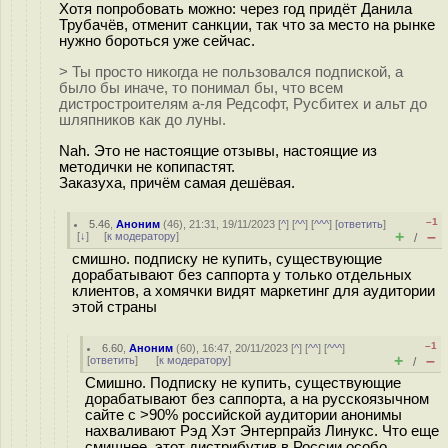
Хотя попробовать можно: через год придёт Данила
Трубачёв, отменит санкции, так что за место на рынке
нужно бороться уже сейчас.
> Ты просто никогда не пользовался подпиской, а
было бы иначе, то понимал бы, что всем
дистростроителям а-ля Редсофт, Русбитех и aльт до
шляпников как до луны.
Nah. Это не настоящие отзывы, настоящие из
методички не копипастят.
Заказуха, причём самая дешёвая.
–1
5.46
,
Аноним
(
46
), 21:31, 19/11/2023 [
^
] [
^^
] [
^^^
] [
ответить
]
+
–
[
↓
] [
к модератору
]
/
смишно. подписку не купить, существующие
дорабатывают без саппорта у только отдельных
клиентов, а хомячки видят маркетинг для аудитории
этой страны
–1
6.60
,
Аноним
(
60
), 16:47, 20/11/2023 [
^
] [
^^
] [
^^^
]
+
–
[
ответить
]
[
к модератору
]
/
Смишно. Подписку не купить, существующие
дорабатывают без саппорта, а на русскоязычном
сайте с >90% российской аудитории анонимы
нахваливают Рэд Хэт Энтерпрайз Линукс. Что еще
смишнее, этот дистрибутив в России особо