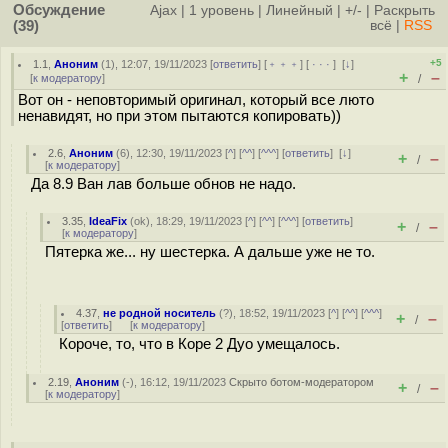
Обсуждение
Ajax
|
1 уровень
|
Линейный
|
+/-
|
Раскрыть
(39)
всё
|
RSS
+5
1.1
,
Аноним
(
1
), 12:07, 19/11/2023 [
ответить
] [
﹢﹢﹢
] [
· · ·
]
[
↓
]
+
–
[
к модератору
]
/
Вот он - неповторимый оригинал, который все люто
ненавидят, но при этом пытаются копировать))
2.6
,
Аноним
(
6
), 12:30, 19/11/2023 [
^
] [
^^
] [
^^^
] [
ответить
]
[
↓
]
+
–
/
[
к модератору
]
Да 8.9 Ван лав больше обнов не надо.
3.35
,
IdeaFix
(
ok
), 18:29, 19/11/2023 [
^
] [
^^
] [
^^^
] [
ответить
]
+
–
/
[
к модератору
]
Пятерка же... ну шестерка. А дальше уже не то.
4.37
,
не родной носитель
(
?
), 18:52, 19/11/2023 [
^
] [
^^
] [
^^^
]
+
–
/
[
ответить
]
[
к модератору
]
Короче, то, что в Коре 2 Дуо умещалось.
2.19
,
Аноним
(
-
), 16:12, 19/11/2023
Скрыто ботом-модератором
+
–
/
[
к модератору
]