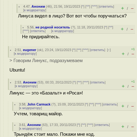
4.47
,
Аноним
(
46
), 21:56, 19/11/2023 [
^
] [
^^
] [
^^^
] [
ответить
]
+
–
/
[
к модератору
]
Линуса видел в лицо? Вот вот чтобы поручкаться?
5.56
,
не родной носитель
(
?
), 11:18, 20/11/2023 [
^
] [
^^
]
+
–
/
[
^^^
] [
ответить
]
[
к модератору
]
Не придирайтесь.
+1
2.51
,
eugener
(
ok
), 23:24, 19/11/2023 [
^
] [
^^
] [
^^^
] [
ответить
]
[
↑
]
+
–
[
к модератору
]
/
> Говорим Линукс, подразумеваем
Ubuntu!
+1
2.53
,
Аноним
(
53
), 00:33, 20/11/2023 [
^
] [
^^
] [
^^^
] [
ответить
]
+
–
[
к модератору
]
/
Линукс — это «Базальт» и «Роса»!
3.58
,
John Carmack
(
?
), 15:09, 20/11/2023 [
^
] [
^^
] [
^^^
] [
ответить
]
+
–
/
[
к модератору
]
Учтем, товарищ майор.
3.61
,
Аноним
(
63
), 17:33, 20/11/2023 [
^
] [
^^
] [
^^^
] [
ответить
]
+
–
/
[
к модератору
]
Трындёж стоит мало. Покажи мне код.