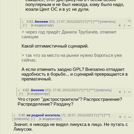
популярным и не был никогда, кому было надо,
юзали Цент ОС и в ус не дули.
+1
5.63
,
Аноним
(
63
), 17:47, 20/11/2023 [
^
] [
^^
] [
^^^
] [
ответить
]
+
–
[
↑
] [
к модератору
]
/
> через год придёт Данила Трубачёв, отменит
санкции
Какой оптимистичный сценарий.
> так что за место на рынке нужно бороться уже
сейчас.
А если отменить заодно GPL? Внезапно отпадает
надобность в борьбе... и сценарий превращается в
прагматичный.
4.62
,
Аноним
(
63
), 17:40, 20/11/2023 [
^
] [
^^
] [
^^^
] [
ответить
]
+
–
/
[
↑
] [
к модератору
]
Что строят "дистростроители"? Распространение?
Распределение? Раздачу?
3.40
,
не родной носитель
(
?
), 18:57, 19/11/2023 [
^
] [
^^
] [
^^^
]
+
–
/
[
ответить
]
[
↑
] [
к модератору
]
Значит, я никогда не видел линукса в лицо. Не путать с
Линусом.