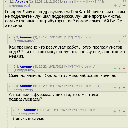
–16
1.2
,
Аноним
(
2
), 12:09, 19/11/2023 [
ответить
] [
﹢﹢﹢
] [
· · ·
]
[
↓
] [
↑
]
+
–
[
к модератору
]
/
Говорим Линукс, подразумеваем РедХат. И ничего вы с этим
не поделаете - лучшая поддержка, лучшие программисты,
самые главные контрибуторы - всё самое-самое. Ай Би Эм -
это сила.
+4
2.3
,
Аноним
(
3
), 12:17, 19/11/2023 [
^
] [
^^
] [
^^^
] [
ответить
]
+
–
[
к модератору
]
/
Как прекрасно что результат работы этих программистов
под GPL и от этого могут получать пользу все, а не только
РедХат.
2.4
,
Аноним
(
4
), 12:22, 19/11/2023 [
^
] [
^^
] [
^^^
] [
ответить
]
+
–
/
[
к модератору
]
Смешно написал. Жаль, что лживо набросил, конечно.
2.5
,
Аноним
(
6
), 12:29, 19/11/2023 [
^
] [
^^
] [
^^^
] [
ответить
]
[
↓
]
+
–
/
[
к модератору
]
А главный в фуражке у них кто, кого мы тоже
подразумеваем?
3.7
,
Аноним
(
1
), 12:34, 19/11/2023 [
^
] [
^^
] [
^^^
] [
ответить
]
+
–
/
[
к модератору
]
Линукс вестимо