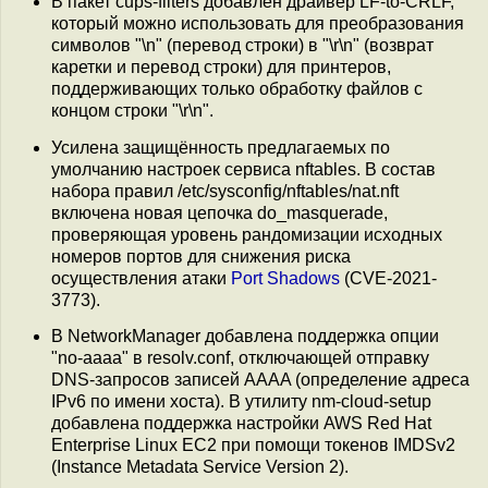
В пакет cups-filters добавлен драйвер LF-to-CRLF,
который можно использовать для преобразования
символов "\n" (перевод строки) в "\r\n" (возврат
каретки и перевод строки) для принтеров,
поддерживающих только обработку файлов с
концом строки "\r\n".
Усилена защищённость предлагаемых по
умолчанию настроек сервиса nftables. В состав
набора правил /etc/sysconfig/nftables/nat.nft
включена новая цепочка do_masquerade,
проверяющая уровень рандомизации исходных
номеров портов для снижения риска
осуществления атаки
Port Shadows
(CVE-2021-
3773).
В NetworkManager добавлена поддержка опции
"no-aaaa" в resolv.conf, отключающей отправку
DNS-запросов записей AAAA (определение адреса
IPv6 по имени хоста). В утилиту nm-cloud-setup
добавлена поддержка настройки AWS Red Hat
Enterprise Linux EC2 при помощи токенов IMDSv2
(Instance Metadata Service Version 2).