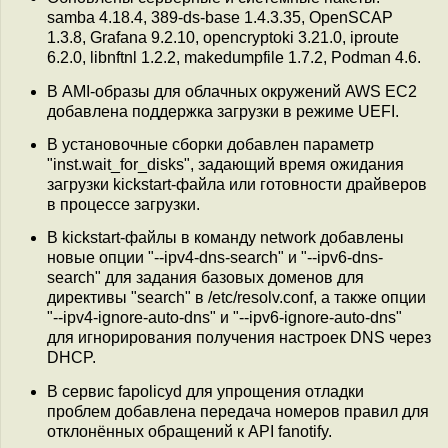
samba 4.18.4, 389-ds-base 1.4.3.35, OpenSCAP
1.3.8, Grafana 9.2.10, opencryptoki 3.21.0, iproute
6.2.0, libnftnl 1.2.2, makedumpfile 1.7.2, Podman 4.6.
В AMI-образы для облачных окружений AWS EC2
добавлена поддержка загрузки в режиме UEFI.
В установочные сборки добавлен параметр
"inst.wait_for_disks", задающий время ожидания
загрузки kickstart-файла или готовности драйверов
в процессе загрузки.
В kickstart-файлы в команду network добавлены
новые опции "--ipv4-dns-search" и "--ipv6-dns-
search" для задания базовых доменов для
директивы "search" в /etc/resolv.conf, а также опции
"--ipv4-ignore-auto-dns" и "--ipv6-ignore-auto-dns"
для игнорирования получения настроек DNS через
DHCP.
В сервис fapolicyd для упрощения отладки
проблем добавлена передача номеров правил для
отклонённых обращений к API fanotify.