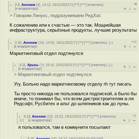
–8
2.9
,
Аноним
(
9
), 14:13, 19/11/2023 [
^
] [
^^
] [
^^^
] [
ответить
]
+
–
[
к модератору
]
/
> Говорим Линукс, подразумеваем РедХат.
К сожалению или к счастью — это так. Мощнейшая
инфраструктура, серьёзные продукты, лучшие результаты
+11
2.10
,
Аноним
(
10
), 14:32, 19/11/2023 [
^
] [
^^
] [
^^^
] [
ответить
]
[
↓
]
+
–
[
к модератору
]
/
Маркетинговый отдел подтянулся
3.11
,
Хрысь
(
?
), 15:15, 19/11/2023 [
^
] [
^^
] [
^^^
] [
ответить
]
[
↓
]
+
–
/
[
к модератору
]
> Маркетинговый отдел подтянулся
Угу. Больно надо маркетинговому отделу rh тут писать
Ты просто никогда не пользовался подпиской, а было бы
иначе, то понимал бы, что всем дистростроителям а-ля
Редсофт, Русбитех и aльт до шляпников как до луны.
+1
4.13
,
Аноним
(
13
), 15:22, 19/11/2023 [
^
] [
^^
] [
^^^
] [
ответить
]
+
–
[
↓
] [
к модератору
]
/
я пользовался, там в коммунити посылают
5.15
,
Аноним
(
15
), 15:27, 19/11/2023 [
^
] [
^^
] [
^^^
]