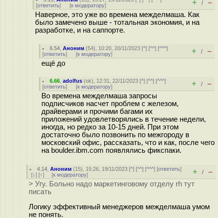
+
–
/
[
ответить
]
[
к модератору
]
Наверное, это уже во времена межделмаша. Как
было замечено выше - тотальная экономия, и на
разработке, и на саппорте.
6.54
,
Аноним
(
54
), 10:20, 20/11/2023 [
^
] [
^^
] [
^^^
]
+
–
/
[
ответить
]
[
к модератору
]
ещё до
6.66
,
adolfus
(
ok
), 12:31, 22/11/2023 [
^
] [
^^
] [
^^^
]
+
–
/
[
ответить
]
[
к модератору
]
Во времена межделмаша запросы
подписчиков насчет проблем с железом,
драйверами и прочими багами их
приложений удовлетворялись в течение недели,
иногда, но редко за 10-15 дней. При этом
достаточно было позвонить по межгороду в
московский офис, рассказать, что и как, после чего
на boulder.ibm.com появлялись фикспаки.
4.14
,
Аноним
(
15
), 15:26, 19/11/2023 [
^
] [
^^
] [
^^^
] [
ответить
]
+
–
/
[
↓
] [
↑
] [
к модератору
]
> Угу. Больно надо маркетинговому отделу rh тут
писать
Логику эффективный менеджеров межделмаша умом
не понять.