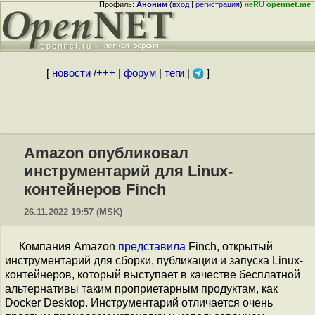
Профиль:
Аноним
(
вход
|
регистрация
)
неRU
opennet.me
[
новости
/
+++
|
форум
|
теги
|
]
Amazon опубликовал
инструментарий для Linux-
контейнеров Finch
26.11.2022 19:57 (MSK)
Компания Amazon
представила
Finch, открытый
инструментарий для сборки, публикации и запуска Linux-
контейнеров, который выступает в качестве бесплатной
альтернативы таким проприетарным продуктам, как
Docker Desktop. Инструментарий отличается очень