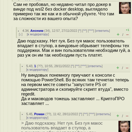
Сам не пробовал, но недавно читал про докер в
винде под wsl2 без docker desktop, выглядело
примерно так же как и в обычной убунте. Что там
за сложности из вашего опыта?
+1
4.34
,
Аноним
(
34
), 12:57, 27/11/2022 [
^
] [
^^
] [
^^^
] [
ответить
]
+
–
[
↓
] [
к модератору
]
/
Даю подсказку. Нет гуя. Без гуя макос пользователь
впадает в ступор, а виндовые обрывает телефоны тех
поддержки. Мак и вин пользователям необходим гуй, а
раз уж он им так необходим пусть платят.
5.43
,
1
(
??
), 10:55, 28/11/2022 [
^
] [
^^
] [
^^^
] [
ответить
]
+
–
/
[
к модератору
]
Ну виндовых понемногу приучают к консоли с
помощью PowerShell. Во всяких там течнетах теперь
на первом месте советы "запустите PS от
администратора и скопируйте скрипт втуда", вместо
regedit.
Да и маководов тожешь заставляют ... КриптоПРО
заставляет ...
5.45
,
Роман
(
??
), 11:42, 28/11/2022 [
^
] [
^^
] [
^^^
] [
ответить
]
+
–
/
[
к модератору
]
> Даю подсказку. Нет гуя. Без гуя макос
пользователь впадает в ступор, а