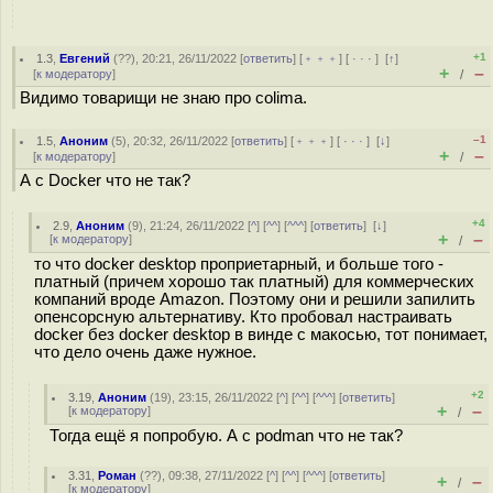
+1
1.3
,
Евгений
(
??
), 20:21, 26/11/2022 [
ответить
] [
﹢﹢﹢
] [
· · ·
]
[
↑
]
+
–
[
к модератору
]
/
Видимо товарищи не знаю про colima.
–1
1.5
,
Аноним
(
5
), 20:32, 26/11/2022 [
ответить
] [
﹢﹢﹢
] [
· · ·
]
[
↓
]
+
–
[
к модератору
]
/
А с Docker что не так?
+4
2.9
,
Аноним
(
9
), 21:24, 26/11/2022 [
^
] [
^^
] [
^^^
] [
ответить
]
[
↓
]
+
–
[
к модератору
]
/
то что docker desktop проприетарный, и больше того -
платный (причем хорошо так платный) для коммерческих
компаний вроде Amazon. Поэтому они и решили запилить
опенсорсную альтернативу. Кто пробовал настраивать
docker без docker desktop в винде с макосью, тот понимает,
что дело очень даже нужное.
+2
3.19
,
Аноним
(
19
), 23:15, 26/11/2022 [
^
] [
^^
] [
^^^
] [
ответить
]
+
–
[
к модератору
]
/
Тогда ещё я попробую. А с podman что не так?
3.31
,
Роман
(
??
), 09:38, 27/11/2022 [
^
] [
^^
] [
^^^
] [
ответить
]
+
–
/
[
к модератору
]