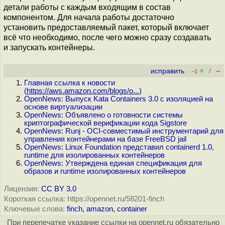
детали работы с каждым входящим в состав
компонентом. Для начала работы достаточно
установить предоставляемый пакет, который включает
всё что необходимо, после чего можно сразу создавать
и запускать контейнеры.
+
–
исправить
/
–1
Главная ссылка к новости
(
https://aws.amazon.com/blogs/o...
)
OpenNews: Выпуск Kata Containers 3.0 с изоляцией на
основе виртуализации
OpenNews: Объявлено о готовности системы
криптографической верификации кода Sigstore
OpenNews: Runj - OCI-совместимый инструментарий для
управления контейнерами на базе FreeBSD jail
OpenNews: Linux Foundation представил containerd 1.0,
runtime для изолированных контейнеров
OpenNews: Утверждена единая спецификация для
образов и runtime изолированных контейнеров
Лицензия:
CC BY 3.0
Короткая ссылка: https://opennet.ru/58201-finch
Ключевые слова:
finch
,
amazon
,
container
При перепечатке указание ссылки на opennet.ru обязательно