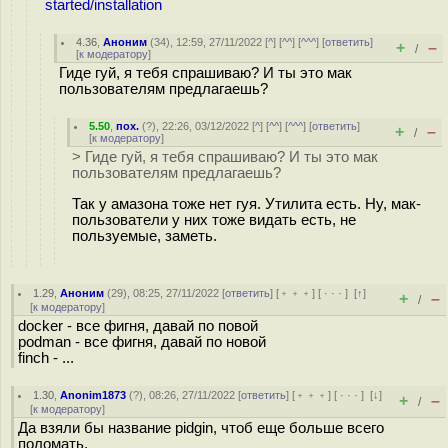
started/installation
4.36
,
Аноним
(
34
), 12:59, 27/11/2022 [
^
] [
^^
] [
^^^
] [
ответить
]
+
–
/
[
к модератору
]
Гиде гуй, я тебя спрашиваю? И ты это мак
пользователям предлагаешь?
5.50
,
пох.
(
?
), 22:26, 03/12/2022 [
^
] [
^^
] [
^^^
] [
ответить
]
+
–
/
[
к модератору
]
> Гиде гуй, я тебя спрашиваю? И ты это мак
пользователям предлагаешь?
Так у амазона тоже нет гуя. Утилита есть. Ну, мак-
пользователи у них тоже видать есть, не
пользуемые, заметь.
1.29
,
Аноним
(
29
), 08:25, 27/11/2022 [
ответить
] [
﹢﹢﹢
] [
· · ·
]
[
↑
]
+
–
/
[
к модератору
]
docker - все фигня, давай по повой
podman - все фигня, давай по новой
finch - ...
1.30
,
Anonim1873
(
?
), 08:26, 27/11/2022 [
ответить
] [
﹢﹢﹢
] [
· · ·
]
[
↓
]
+
–
/
[
к модератору
]
Да взяли бы название pidgin, чтоб еще больше всего
поломать.