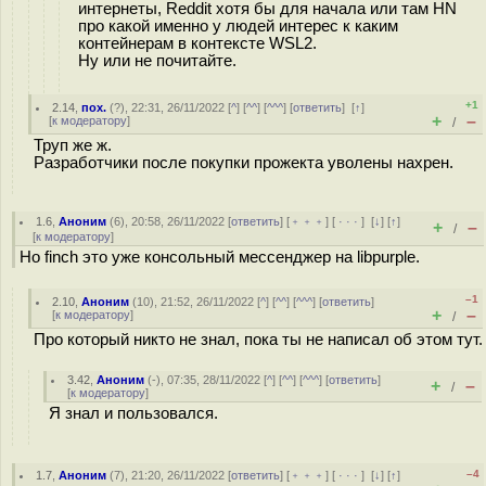
интернеты, Reddit хотя бы для начала или там HN
про какой именно у людей интерес к каким
контейнерам в контексте WSL2.
Ну или не почитайте.
+1
2.14
,
пох.
(
?
), 22:31, 26/11/2022 [
^
] [
^^
] [
^^^
] [
ответить
]
[
↑
]
+
–
[
к модератору
]
/
Труп же ж.
Разработчики после покупки прожекта уволены нахрен.
1.6
,
Аноним
(
6
), 20:58, 26/11/2022 [
ответить
] [
﹢﹢﹢
] [
· · ·
]
[
↓
] [
↑
]
+
–
/
[
к модератору
]
Но finch это уже консольный мессенджер на libpurple.
–1
2.10
,
Аноним
(
10
), 21:52, 26/11/2022 [
^
] [
^^
] [
^^^
] [
ответить
]
+
–
[
к модератору
]
/
Про который никто не знал, пока ты не написал об этом тут.
3.42
,
Аноним
(
-
), 07:35, 28/11/2022 [
^
] [
^^
] [
^^^
] [
ответить
]
+
–
/
[
к модератору
]
Я знал и пользовался.
–4
1.7
,
Аноним
(
7
), 21:20, 26/11/2022 [
ответить
] [
﹢﹢﹢
] [
· · ·
]
[
↓
] [
↑
]