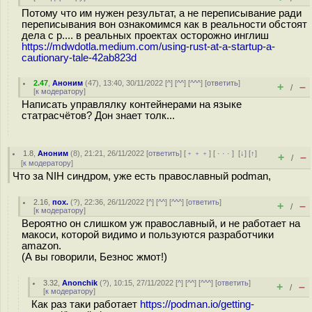
Потому что им нужен результат, а не переписывание ради
переписывания вон ознакомимся как в реальности обстоят
дела с р.... в реальных проектах осторожно инглиш
https://mdwdotla.medium.com/using-rust-at-a-startup-a-
cautionary-tale-42ab823d
2.47
,
Аноним
(
47
), 13:40, 30/11/2022 [
^
] [
^^
] [
^^^
] [
ответить
]
+
–
/
[
к модератору
]
Написать управлялку контейнерами на языке
статрасчётов? Дон знает толк...
1.8
,
Аноним
(
8
), 21:21, 26/11/2022 [
ответить
] [
﹢﹢﹢
] [
· · ·
]
[
↓
] [
↑
]
+
–
/
[
к модератору
]
Что за NIH синдром, уже есть православный podman,
2.16
,
пох.
(
?
), 22:36, 26/11/2022 [
^
] [
^^
] [
^^^
] [
ответить
]
+
–
/
[
к модератору
]
Вероятно он слишком уж православный, и не работает на
макоси, которой видимо и пользуются разработчики
amazon.
(А вы говорили, Безнос жмот!)
3.32
,
Anonchik
(
?
), 10:15, 27/11/2022 [
^
] [
^^
] [
^^^
] [
ответить
]
+
–
/
[
к модератору
]
Как раз таки работает
https://podman.io/getting-