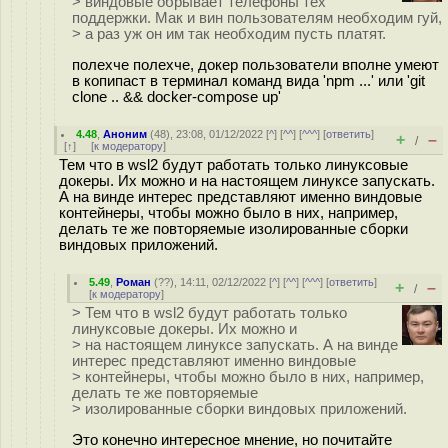
> виндовые обрывает телефоны тех
поддержки. Мак и вин пользователям необходим гуй,
> а раз уж он им так необходим пусть платят.
полехче полехче, докер пользователи вполне умеют
в копипаст в терминал команд вида 'npm ...' или 'git
clone .. && docker-compose up'
4.48
,
Аноним
(
48
), 23:08, 01/12/2022 [
^
] [
^^
] [
^^^
] [
ответить
]
+
–
/
[
↑
] [
к модератору
]
Тем что в wsl2 будут работать только линуксовые
докеры. Их можно и на настоящем линуксе запускать.
А на винде интерес представляют именно виндовые
контейнеры, чтобы можно было в них, например,
делать те же повторяемые изолированные сборки
виндовых приложений.
5.49
,
Роман
(
??
), 14:11, 02/12/2022 [
^
] [
^^
] [
^^^
] [
ответить
]
+
–
/
[
к модератору
]
> Тем что в wsl2 будут работать только
линуксовые докеры. Их можно и
> на настоящем линуксе запускать. А на винде
интерес представляют именно виндовые
> контейнеры, чтобы можно было в них, например,
делать те же повторяемые
> изолированные сборки виндовых приложений.
Это конечно интересное мнение, но почитайте