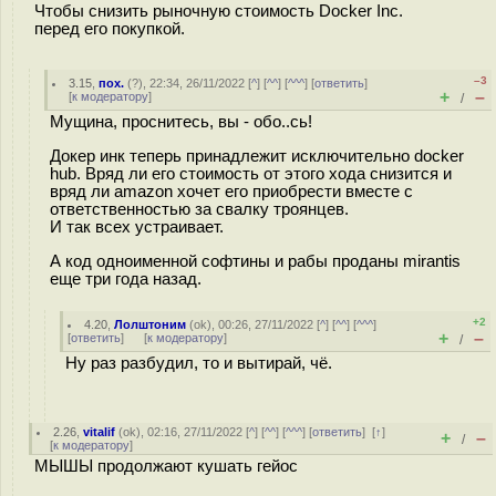
Чтобы снизить рыночную стоимость Docker Inc.
перед его покупкой.
–3
3.15
,
пох.
(
?
), 22:34, 26/11/2022 [
^
] [
^^
] [
^^^
] [
ответить
]
+
–
[
к модератору
]
/
Мущина, проснитесь, вы - обо..сь!
Докер инк теперь принадлежит исключительно docker
hub. Вряд ли его стоимость от этого хода снизится и
вряд ли amazon хочет его приобрести вместе с
ответственностью за свалку троянцев.
И так всех устраивает.
А код одноименной софтины и рабы проданы mirantis
еще три года назад.
+2
4.20
,
Лолштоним
(
ok
), 00:26, 27/11/2022 [
^
] [
^^
] [
^^^
]
+
–
[
ответить
]
[
к модератору
]
/
Ну раз разбудил, то и вытирай, чё.
2.26
,
vitalif
(
ok
), 02:16, 27/11/2022 [
^
] [
^^
] [
^^^
] [
ответить
]
[
↑
]
+
–
/
[
к модератору
]
МЫШЫ продолжают кушать гейос