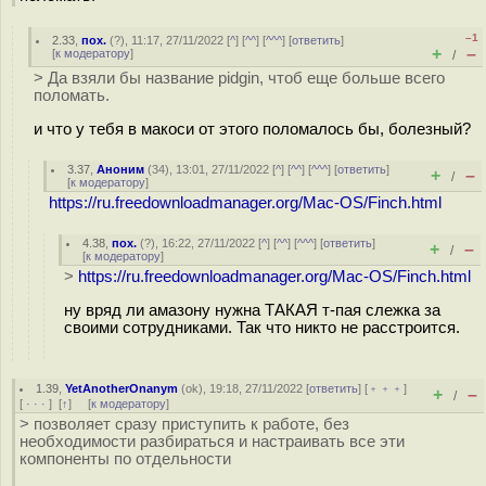
–1
2.33
,
пох.
(
?
), 11:17, 27/11/2022 [
^
] [
^^
] [
^^^
] [
ответить
]
+
–
[
к модератору
]
/
> Да взяли бы название pidgin, чтоб еще больше всего
поломать.
и что у тебя в макоси от этого поломалось бы, болезный?
3.37
,
Аноним
(
34
), 13:01, 27/11/2022 [
^
] [
^^
] [
^^^
] [
ответить
]
+
–
/
[
к модератору
]
https://ru.freedownloadmanager.org/Mac-OS/Finch.html
4.38
,
пох.
(
?
), 16:22, 27/11/2022 [
^
] [
^^
] [
^^^
] [
ответить
]
+
–
/
[
к модератору
]
>
https://ru.freedownloadmanager.org/Mac-OS/Finch.html
ну вряд ли амазону нужна ТАКАЯ т-пая слежка за
своими сотрудниками. Так что никто не расстроится.
1.39
,
YetAnotherOnanym
(
ok
), 19:18, 27/11/2022 [
ответить
] [
﹢﹢﹢
]
+
–
/
[
· · ·
]
[
↑
] [
к модератору
]
> позволяет сразу приступить к работе, без
необходимости разбираться и настраивать все эти
компоненты по отдельности