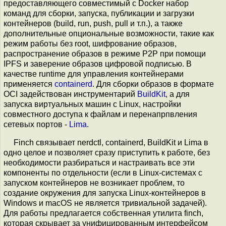
предоставляющего совместимый с Docker набор
команд для сборки, запуска, публикации и загрузки
контейнеров (build, run, push, pull и т.п.), а также
дополнительные опциональные возможности, такие как
режим работы без root, шифрование образов,
распространение образов в режиме P2P при помощи
IPFS и заверение образов цифровой подписью. В
качестве runtime для управления контейнерами
применяется
containerd
. Для сборки образов в формате
OCI задействован инструментарий
BuildKit
, а для
запуска виртуальных машин с Linux, настройки
совместного доступа к файлам и перенапрпвления
сетевых портов -
Lima
.
Finch связывает nerdctl, containerd, BuildKit и Lima в
одно целое и позволяет сразу приступить к работе, без
необходимости разбираться и настраивать все эти
компоненты по отдельности (если в Linux-системах с
запуском контейнеров не возникает проблем, то
создание окружения для запуска Linux-контейнеров в
Windows и macOS не является тривиальной задачей).
Для работы предлагается собственная утилита finch,
которая скрывает за унифицированным интерфейсом