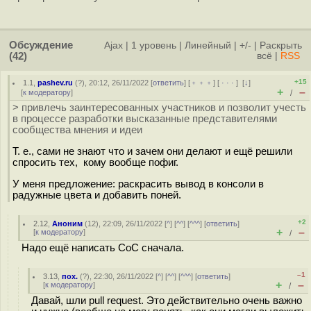
Обсуждение
Ajax
|
1 уровень
|
Линейный
|
+/-
|
Раскрыть
(42)
всё
|
RSS
+15
1.1
,
pashev.ru
(
?
), 20:12, 26/11/2022 [
ответить
] [
﹢﹢﹢
] [
· · ·
]
[
↓
]
+
–
[
к модератору
]
/
> привлечь заинтересованных участников и позволит учесть
в процессе разработки высказанные представителями
сообщества мнения и идеи
Т. е., сами не знают что и зачем они делают и ещё решили
спросить тех, кому вообще пофиг.
У меня предложение: раскрасить вывод в консоли в
радужные цвета и добавить поней.
+2
2.12
,
Аноним
(
12
), 22:09, 26/11/2022 [
^
] [
^^
] [
^^^
] [
ответить
]
+
–
[
к модератору
]
/
Надо ещё написать CoC сначала.
–1
3.13
,
пох.
(
?
), 22:30, 26/11/2022 [
^
] [
^^
] [
^^^
] [
ответить
]
+
–
[
к модератору
]
/
Давай, шли pull request. Это действительно очень важно