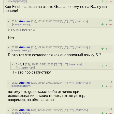
+
–
[
к модератору
]
/
Код Finch написан на языке Go... а почему не на R... ну вы
поняли!
+1
2.17
,
Аноним
(
17
), 22:52, 26/11/2022 [
^
] [
^^
] [
^^^
] [
ответить
]
+
–
[
к модератору
]
/
> ну вы поняли!
Нет.
2.18
,
Аноним
(
18
), 23:14, 26/11/2022 [
^
] [
^^
] [
^^^
] [
ответить
]
[
↓
]
+
–
/
[
к модератору
]
R это тот что создавался как аналогичный языку S ?
3.44
,
1
(
??
), 10:56, 28/11/2022 [
^
] [
^^
] [
^^^
] [
ответить
]
+
–
/
[
к модератору
]
R - это про статистику
+1
2.22
,
Аноним
(
22
), 00:50, 27/11/2022 [
^
] [
^^
] [
^^^
] [
ответить
]
[
↑
]
+
–
[
к модератору
]
/
потому что go показал себя отлично при
использовании в таких целях, тот же докер,
например, на нём написан
+1
2.35
,
Аноним
(
34
), 12:58, 27/11/2022 [
^
] [
^^
] [
^^^
] [
ответить
]
+
–
[
к модератору
]
/