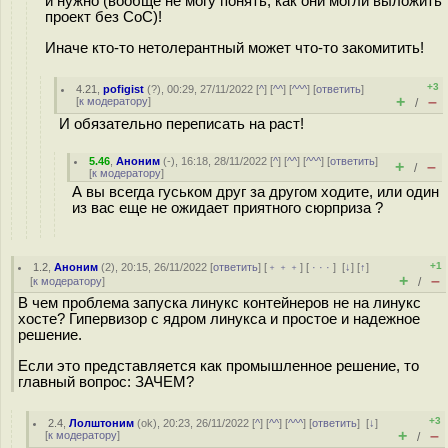
и нужно (вообще не могу понять, как они могли выложить
проект без CoC)!
Иначе кто-то нетолерантный может что-то закомитить!
+3
4.21
,
pofigist
(
?
), 00:29, 27/11/2022 [
^
] [
^^
] [
^^^
] [
ответить
]
+
–
[
к модератору
]
/
И обязательно переписать на раст!
5.46
,
Аноним
(
-
), 16:18, 28/11/2022 [
^
] [
^^
] [
^^^
] [
ответить
]
+
–
/
[
к модератору
]
А вы всегда гуськом друг за другом ходите, или один
из вас еще не ожидает приятного сюрприза ?
+1
1.2
,
Аноним
(
2
), 20:15, 26/11/2022 [
ответить
] [
﹢﹢﹢
] [
· · ·
]
[
↓
] [
↑
]
+
–
[
к модератору
]
/
В чем проблема запуска линукс контейнеров не на линукс
хосте? Гипервизор с ядром линукса и простое и надежное
решение.
Если это представляется как промышленное решение, то
главный вопрос: ЗАЧЕМ?
+3
2.4
,
Лолштоним
(
ok
), 20:23, 26/11/2022 [
^
] [
^^
] [
^^^
] [
ответить
]
[
↓
]
+
–
[
к модератору
]
/