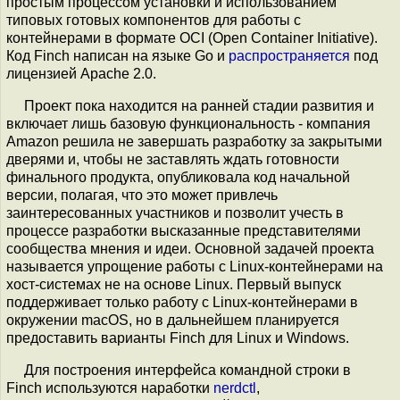
простым процессом установки и использованием
типовых готовых компонентов для работы с
контейнерами в формате OCI (Open Container Initiative).
Код Finch написан на языке Go и
распространяется
под
лицензией Apache 2.0.
Проект пока находится на ранней стадии развития и
включает лишь базовую функциональность - компания
Amazon решила не завершать разработку за закрытыми
дверями и, чтобы не заставлять ждать готовности
финального продукта, опубликовала код начальной
версии, полагая, что это может привлечь
заинтересованных участников и позволит учесть в
процессе разработки высказанные представителями
сообщества мнения и идеи. Основной задачей проекта
называется упрощение работы с Linux-контейнерами на
хост-системах не на основе Linux. Первый выпуск
поддерживает только работу с Linux-контейнерами в
окружении macOS, но в дальнейшем планируется
предоставить варианты Finch для Linux и Windows.
Для построения интерфейса командной строки в
Finch используются наработки
nerdctl
,