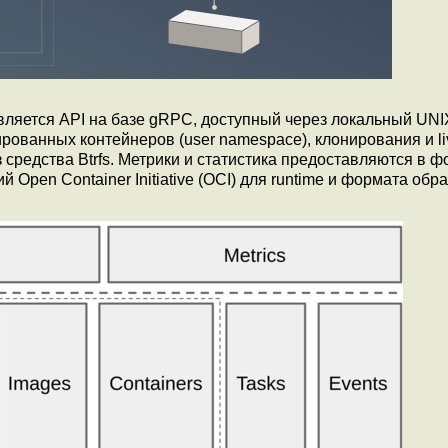
яется API на базе gRPC, доступный через локальный UNIX
рованных контейнеров (user namespace), клонирования и li
 средства Btrfs. Метрики и статистика предоставляются в 
pen Container Initiative (OCI) для runtime и формата обра