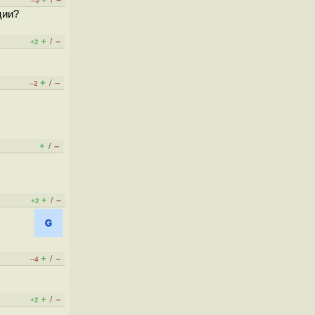
/
–5
ции?
+
–
/
+2
+
–
/
–2
+
–
/
+
–
/
+2
+
–
/
–4
+
–
/
+2