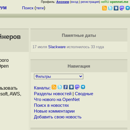
Профиль:
Аноним
(
вход
|
регистрация
)
неRU
opennet.me
РУМ
Поиск
(
теги
)
ейнеров
Памятные даты
17 июля
Slackware
исполнилось 33 года
рого
Open
Навигация
льзовать
Каналы:
soft, AWS,
Разделы новостей
|
Сводные
Что нового на OpenNet
Поиск в новостях
Новые комментарии
Добавить свою новость