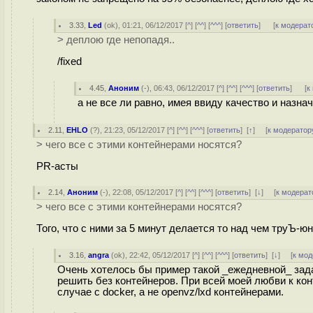
3.33
,
Led
(
ok
), 01:21, 06/12/2017 [
^
] [
^^
] [
^^^
] [
ответить
]
[
к модерат
> деплою где непопадя..
/fixed
4.45
,
Аноним
(
-
), 06:43, 06/12/2017 [
^
] [
^^
] [
^^^
] [
ответить
]
[
к
а не все ли равно, имея ввиду качество и назн
2.11
,
EHLO
(
?
), 21:23, 05/12/2017 [
^
] [
^^
] [
^^^
] [
ответить
]
[
↑
] [
к модератор
> чего все с этими контейнерами носятся?
PR-асты
2.14
,
Аноним
(
-
), 22:08, 05/12/2017 [
^
] [
^^
] [
^^^
] [
ответить
]
[
↓
] [
к модерат
> чего все с этими контейнерами носятся?
Того, что с ними за 5 минут делается то над чем труЪ-
3.16
,
angra
(
ok
), 22:42, 05/12/2017 [
^
] [
^^
] [
^^^
] [
ответить
]
[
↓
] [
к мод
Очень хотелось бы пример такой _ежедневной_ задач
решить без контейнеров. При всей моей любви к кон
случае с docker, а не openvz/lxd контейнерами.