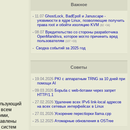
Важное
-
11.07
GhostLock, BadEpoll и Januscape -
уязвимости в ядре Linux, позволяющие получить
права root и обойти изоляцию KVM
(82 +34)
-
08.07
Вредительство со стороны разработчика
OpenMandriva, которое могло причинить вред
пользователям
(107 +33)
-
Сводка событий за 2025 год
Советы
-
19.04.2026
PKI с аппаратным TRNG за 10 дней при
помощи AI
-
09.03.2026
Борьба с web-ботами через запрет
HTTP/1.1
-
27.02.2026
Удаление всех IPv6 link-local адресов
пользующий
на всех сетевых интерфейсах в Linux
 всем
-
27.01.2026
Ускорение пересборки llama.cpp
ими,
бавлены
-
25.12.2025
Атомарные обновления в OSTree
 систем