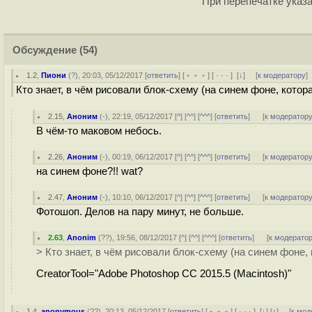
При перепечатке указа
Обсуждение
(54)
1.2
,
Пиони
(
?
), 20:03, 05/12/2017 [
ответить
] [
﹢﹢﹢
] [
· · ·
]
[
↓
] [
к модератору
]
Кто знает, в чём рисовали блок-схему (на синем фоне, котора
2.15
,
Аноним
(
-
), 22:19, 05/12/2017 [
^
] [
^^
] [
^^^
] [
ответить
]
[
к модератор
В чём-то маковом небось.
2.26
,
Аноним
(
-
), 00:19, 06/12/2017 [
^
] [
^^
] [
^^^
] [
ответить
]
[
к модератор
на синем фоне?!! wat?
2.47
,
Аноним
(
-
), 10:10, 06/12/2017 [
^
] [
^^
] [
^^^
] [
ответить
]
[
к модератор
Фотошоп. Делов на пару минут, не больше.
2.63
,
Anonim
(
??
), 19:56, 08/12/2017 [
^
] [
^^
] [
^^^
] [
ответить
]
[
к модерато
> Кто знает, в чём рисовали блок-схему (на синем фоне, 
CreatorTool="Adobe Photoshop CC 2015.5 (Macintosh)"
1.4
,
anonymous
(
??
), 20:13, 05/12/2017 [
ответить
] [
﹢﹢﹢
] [
· · ·
]
[
↓
] [
↑
] [
к мод