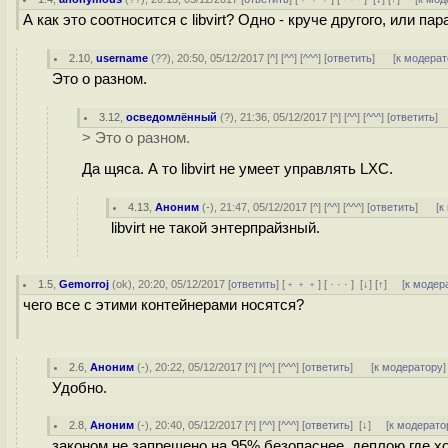
А как это соотносится с libvirt? Одно - круче другого, или
2.10
,
username
(
??
), 20:50, 05/12/2017 [
^
] [
^^
] [
^^^
] [
ответить
]
[
к модерат
Это о разном.
3.12
,
осведомлённый
(
?
), 21:36, 05/12/2017 [
^
] [
^^
] [
^^^
] [
ответить
]
> Это о разном.
Да щяса. А то libvirt не умеет управлять LXC.
4.13
,
Аноним
(
-
), 21:47, 05/12/2017 [
^
] [
^^
] [
^^^
] [
ответить
]
[
к
libvirt не такой энтерпрайзный.
1.5
,
Gemorroj
(
ok
), 20:20, 05/12/2017 [
ответить
] [
﹢﹢﹢
] [
· · ·
]
[
↓
] [
↑
] [
к модер
чего все с этими контейнерами носятся?
2.6
,
Аноним
(
-
), 20:22, 05/12/2017 [
^
] [
^^
] [
^^^
] [
ответить
]
[
к модератору
]
Удобно.
2.8
,
Аноним
(
-
), 20:40, 05/12/2017 [
^
] [
^^
] [
^^^
] [
ответить
]
[
↓
] [
к модерато
законом не запрещено на 95% безопаснее, деплою где хо