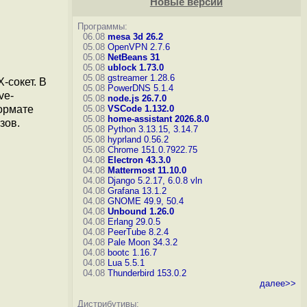
Новые версии
Программы:
06.08
mesa 3d 26.2
05.08
OpenVPN 2.7.6
05.08
NetBeans 31
05.08
ublock 1.73.0
05.08
gstreamer 1.28.6
-сокет. В
05.08
PowerDNS 5.1.4
ve-
05.08
node.js 26.7.0
формате
05.08
VSCode 1.132.0
05.08
home-assistant 2026.8.0
зов.
05.08
Python 3.13.15, 3.14.7
05.08
hyprland 0.56.2
05.08
Chrome 151.0.7922.75
04.08
Electron 43.3.0
04.08
Mattermost 11.10.0
04.08
Django 5.2.17, 6.0.8
vln
04.08
Grafana 13.1.2
04.08
GNOME 49.9, 50.4
04.08
Unbound 1.26.0
04.08
Erlang 29.0.5
04.08
PeerTube 8.2.4
04.08
Pale Moon 34.3.2
04.08
bootc 1.16.7
04.08
Lua 5.5.1
04.08
Thunderbird 153.0.2
далее>>
Дистрибутивы: