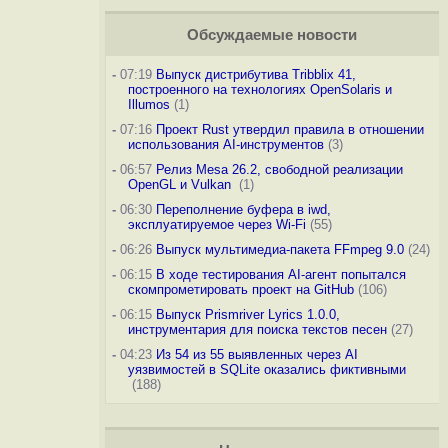
Обсуждаемые новости
-
07:19
Выпуск дистрибутива Tribblix 41,
построенного на технологиях OpenSolaris и
Illumos
(1)
-
07:16
Проект Rust утвердил правила в отношении
использования AI-инструментов
(3)
-
06:57
Релиз Mesa 26.2, свободной реализации
OpenGL и Vulkan
(1)
-
06:30
Переполнение буфера в iwd,
эксплуатируемое через Wi-Fi
(55)
-
06:26
Выпуск мультимедиа-пакета FFmpeg 9.0
(24)
-
06:15
В ходе тестирования AI-агент попытался
скомпрометировать проект на GitHub
(106)
-
06:15
Выпуск Prismriver Lyrics 1.0.0,
инструментария для поиска текстов песен
(27)
-
04:23
Из 54 из 55 выявленных через AI
уязвимостей в SQLite оказались фиктивными
(188)