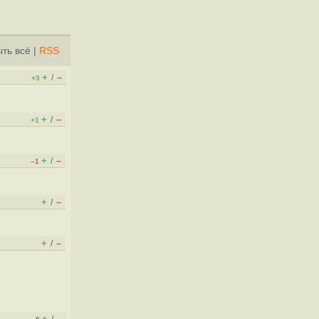
ть всё
|
RSS
+
–
/
+3
+
–
/
+1
+
–
/
–1
+
–
/
+
–
/
+
–