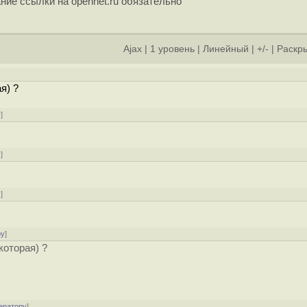
ние ссылки на opennet.ru обязательно
Ajax
|
1 уровень
|
Линейный
|
+/-
|
Раскры
я) ?
у
]
у
]
у
]
ру
]
которая) ?
ератору
]