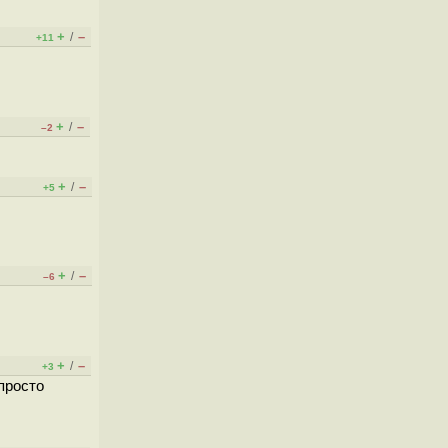
+
–
/
+11
+
–
/
–2
+
–
/
+5
+
–
/
–6
+
–
/
+3
просто