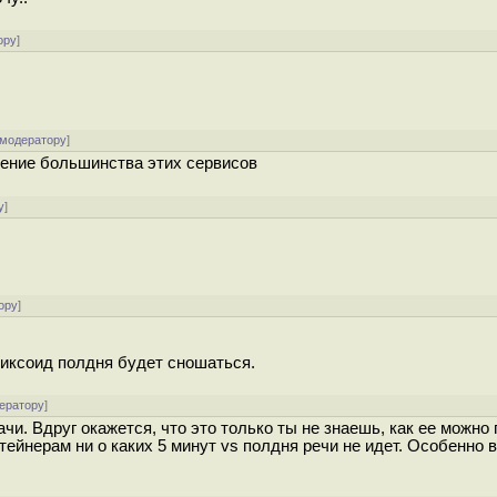
ору
]
 модератору
]
ачение большинства этих сервисов
у
]
ору
]
юниксоид полдня будет сношаться.
ератору
]
и. Вдруг окажется, что это только ты не знаешь, как ее можно 
тейнерам ни о каких 5 минут vs полдня речи не идет. Особенно в