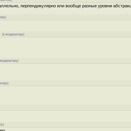
 параллельно, перпендикулярно или вообще разные уровни абстрак
ору
]
[
к модератору
]
 модератору
]
атору
]
ру
]
чу..