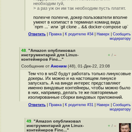
необходим гуй,
> а раз уж он им так необходим пусть платят.
полехче полехче, докер пользователи вполне
умеют в копипаст в терминал команд вида
`npm ...` или `git clone .. && docker-compose up`
Ответить
|
Правка
|
К родителю #34
|
Наверх
|
Cообщить
модератору
48
.
"Amazon опубликовал
инструментарий для Linux-
+
–
/
контейнеров Finc..."
Сообщение от
Аноним
(48), 01-Дек-22, 23:08
Тем что в wsl2 будут работать только линуксовые
докеры. Их можно и на настоящем линуксе
запускать. А на винде интерес представляют
именно виндовые контейнеры, чтобы можно было
в них, например, делать те же повторяемые
изолированные сборки виндовых приложений.
Ответить
|
Правка
|
К родителю #31
|
Наверх
|
Cообщить
модератору
49
.
"Amazon опубликовал
инструментарий для Linux-
+
–
/
контейнеров Finc..."