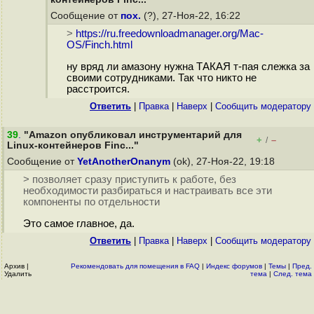
Сообщение от
пох.
(?), 27-Ноя-22, 16:22
>
https://ru.freedownloadmanager.org/Mac-
OS/Finch.html
ну вряд ли амазону нужна ТАКАЯ т-пая слежка за
своими сотрудниками. Так что никто не
расстроится.
Ответить
|
Правка
|
Наверх
|
Cообщить модератору
39
.
"Amazon опубликовал инструментарий для
+
–
/
Linux-контейнеров Finc..."
Сообщение от
YetAnotherOnanym
(ok), 27-Ноя-22, 19:18
> позволяет сразу приступить к работе, без
необходимости разбираться и настраивать все эти
компоненты по отдельности
Это самое главное, да.
Ответить
|
Правка
|
Наверх
|
Cообщить модератору
Архив
|
Рекомендовать для помещения в FAQ
|
Индекс форумов
|
Темы
|
Пред.
Удалить
тема
|
След. тема