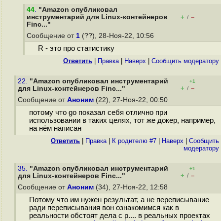
44
.
"Amazon опубликовал
инструментарий для Linux-контейнеров
+
–
/
Finc..."
Сообщение от
1
(??), 28-Ноя-22, 10:56
R - это про статистику
Ответить
|
Правка
|
Наверх
|
Cообщить модератору
22.
"Amazon опубликовал инструментарий
+1
+
–
для Linux-контейнеров Finc..."
/
Сообщение от
Аноним
(22), 27-Ноя-22, 00:50
потому что go показал себя отлично при
использовании в таких целях, тот же докер, например,
на нём написан
Ответить
|
Правка
|
К родителю #7
|
Наверх
|
Cообщить
модератору
35.
"Amazon опубликовал инструментарий
+1
+
–
для Linux-контейнеров Finc..."
/
Сообщение от
Аноним
(34), 27-Ноя-22, 12:58
Потому что им нужен результат, а не переписывание
ради переписывания вон ознакомимся как в
реальности обстоят дела с р.... в реальных проектах