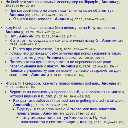
Но finch это уже консольный мессенджер на libpurple
,
Аноним
(6),
20:58 , 26-Ноя-22, (6)
Про который никто не знал, пока ты не написал об этом тут
,
Аноним
(10), 21:52 , 26-Ноя-22, (10)
–1
Я знал и пользовался
,
Аноним
(-), 07:35 , 28-Ноя-22, (
42
)
Код Finch написан на языке Go а почему не на R ну вы поняли
,
Аноним
(7), 21:20 , 26-Ноя-22, (7)
–4
Нет
,
Аноним
(17), 22:52 , 26-Ноя-22, (17)
+1
R это тот что создавался как аналогичный языку S
,
Аноним
(18),
23:14 , 26-Ноя-22, (18)
R - это про статистику
,
1
(??), 10:56 , 28-Ноя-22, (
44
)
потому что go показал себя отлично при использовании в таких
целях, тот же докер
,
Аноним
(22), 00:50 , 27-Ноя-22, (22)
+1
Потому что им нужен результат, а не переписывание ради
переписывания вон ознаком
,
Аноним
(34), 12:58 , 27-Ноя-22, (35)
+1
Написать управлялку контейнерами на языке статрасчётов Дон
знает толк
,
Аноним
(47), 13:40 , 30-Ноя-22, (
47
)
Что за NIH синдром, уже есть православный podman,
,
Аноним
(8),
21:21 , 26-Ноя-22, (8)
Вероятно он слишком уж православный, и не работает на макоси,
которой видимо и п
,
пох.
(?), 22:36 , 26-Ноя-22, (16)
Как раз таки работает https podman io getting-started installation
,
Anonchik
(?), 10:15 , 27-Ноя-22, (32)
Гиде гуй, я тебя спрашиваю И ты это мак пользователям
предлагаешь
,
Аноним
(34), 12:59 , 27-Ноя-22, (36)
Так у амазона тоже нет гуя Утилита есть Ну, мак-
пользователи у них тоже видать
,
пох.
(?), 22:26 , 03-Дек-22, (
50
)