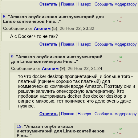
Ответить
|
Правка
|
Наверх
|
Cообщить модератору
5.
"Amazon опубликовал инструментарий для
–1
+
–
Linux-контейнеров Finc..."
/
Сообщение от
Аноним
(5), 26-Ноя-22, 20:32
А с Docker что не так?
Ответить
|
Правка
|
Наверх
|
Cообщить модератору
9.
"Amazon опубликовал инструментарий
+4
+
–
для Linux-контейнеров Finc..."
/
Сообщение от
Аноним
(9), 26-Ноя-22, 21:24
то что docker desktop проприетарный, и больше того -
платный (причем хорошо так платный) для
коммерческих компаний вроде Amazon. Поэтому они и
решили запилить опенсорсную альтернативу. Кто
пробовал настраивать docker без docker desktop в
винде с макосью, тот понимает, что дело очень даже
нужное.
Ответить
|
Правка
|
Наверх
|
Cообщить модератору
19.
"Amazon опубликовал
+2
инструментарий для Linux-контейнеров
+
–
/
Finc..."