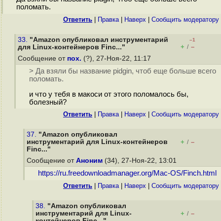
поломать.
Ответить
|
Правка
|
Наверх
|
Cообщить модератору
33.
"Amazon опубликовал инструментарий
–1
+
–
для Linux-контейнеров Finc..."
/
Сообщение от
пох.
(?), 27-Ноя-22, 11:17
> Да взяли бы название pidgin, чтоб еще больше всего
поломать.
и что у тебя в макоси от этого поломалось бы,
болезный?
Ответить
|
Правка
|
Наверх
|
Cообщить модератору
37.
"Amazon опубликовал
инструментарий для Linux-контейнеров
+
–
/
Finc..."
Сообщение от
Аноним
(34), 27-Ноя-22, 13:01
https://ru.freedownloadmanager.org/Mac-OS/Finch.html
Ответить
|
Правка
|
Наверх
|
Cообщить модератору
38.
"Amazon опубликовал
инструментарий для Linux-
+
–
/
контейнеров Finc..."