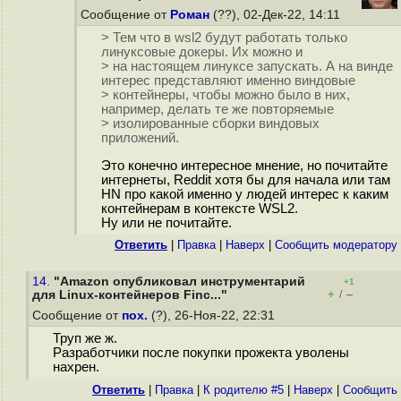
Сообщение от
Роман
(??), 02-Дек-22, 14:11
> Тем что в wsl2 будут работать только
линуксовые докеры. Их можно и
> на настоящем линуксе запускать. А на винде
интерес представляют именно виндовые
> контейнеры, чтобы можно было в них,
например, делать те же повторяемые
> изолированные сборки виндовых
приложений.
Это конечно интересное мнение, но почитайте
интернеты, Reddit хотя бы для начала или там
HN про какой именно у людей интерес к каким
контейнерам в контексте WSL2.
Ну или не почитайте.
Ответить
|
Правка
|
Наверх
|
Cообщить модератору
14.
"Amazon опубликовал инструментарий
+1
+
–
для Linux-контейнеров Finc..."
/
Сообщение от
пох.
(?), 26-Ноя-22, 22:31
Труп же ж.
Разработчики после покупки прожекта уволены
нахрен.
Ответить
|
Правка
|
К родителю #5
|
Наверх
|
Cообщить