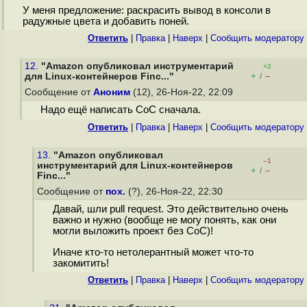
У меня предложение: раскрасить вывод в консоли в
радужные цвета и добавить поней.
Ответить
|
Правка
|
Наверх
|
Cообщить модератору
12.
"Amazon опубликовал инструментарий
+2
+
–
для Linux-контейнеров Finc..."
/
Сообщение от
Аноним
(12), 26-Ноя-22, 22:09
Надо ещё написать CoC сначала.
Ответить
|
Правка
|
Наверх
|
Cообщить модератору
13.
"Amazon опубликовал
–1
инструментарий для Linux-контейнеров
+
–
/
Finc..."
Сообщение от
пох.
(?), 26-Ноя-22, 22:30
Давай, шли pull request. Это действительно очень
важно и нужно (вообще не могу понять, как они
могли выложить проект без CoC)!
Иначе кто-то нетолерантный может что-то
закомитить!
Ответить
|
Правка
|
Наверх
|
Cообщить модератору