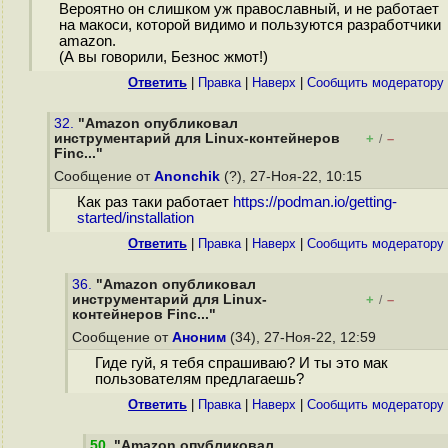
Вероятно он слишком уж православный, и не работает
на макоси, которой видимо и пользуются разработчики
amazon.
(А вы говорили, Безнос жмот!)
Ответить
|
Правка
|
Наверх
|
Cообщить модератору
32.
"Amazon опубликовал
инструментарий для Linux-контейнеров
+
–
/
Finc..."
Сообщение от
Anonchik
(?), 27-Ноя-22, 10:15
Как раз таки работает
https://podman.io/getting-
started/installation
Ответить
|
Правка
|
Наверх
|
Cообщить модератору
36.
"Amazon опубликовал
инструментарий для Linux-
+
–
/
контейнеров Finc..."
Сообщение от
Аноним
(34), 27-Ноя-22, 12:59
Гиде гуй, я тебя спрашиваю? И ты это мак
пользователям предлагаешь?
Ответить
|
Правка
|
Наверх
|
Cообщить модератору
50
.
"Amazon опубликовал