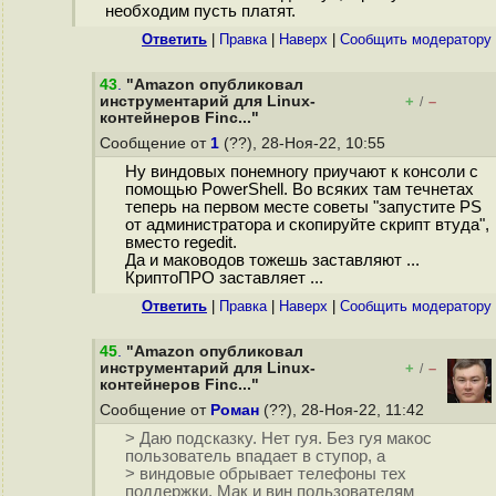
необходим пусть платят.
Ответить
|
Правка
|
Наверх
|
Cообщить модератору
43
.
"Amazon опубликовал
инструментарий для Linux-
+
–
/
контейнеров Finc..."
Сообщение от
1
(??), 28-Ноя-22, 10:55
Ну виндовых понемногу приучают к консоли с
помощью PowerShell. Во всяких там течнетах
теперь на первом месте советы "запустите PS
от администратора и скопируйте скрипт втуда",
вместо regedit.
Да и маководов тожешь заставляют ...
КриптоПРО заставляет ...
Ответить
|
Правка
|
Наверх
|
Cообщить модератору
45
.
"Amazon опубликовал
инструментарий для Linux-
+
–
/
контейнеров Finc..."
Сообщение от
Роман
(??), 28-Ноя-22, 11:42
> Даю подсказку. Нет гуя. Без гуя макос
пользователь впадает в ступор, а
> виндовые обрывает телефоны тех
поддержки. Мак и вин пользователям