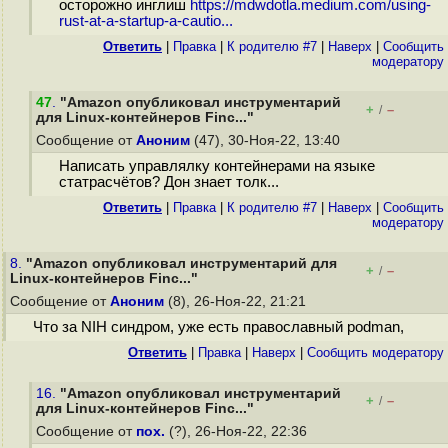
осторожно инглиш
https://mdwdotla.medium.com/using-
rust-at-a-startup-a-cautio...
Ответить
|
Правка
|
К родителю #7
|
Наверх
|
Cообщить
модератору
47
.
"Amazon опубликовал инструментарий
+
–
/
для Linux-контейнеров Finc..."
Сообщение от
Аноним
(47), 30-Ноя-22, 13:40
Написать управлялку контейнерами на языке
статрасчётов? Дон знает толк...
Ответить
|
Правка
|
К родителю #7
|
Наверх
|
Cообщить
модератору
8.
"Amazon опубликовал инструментарий для
+
–
/
Linux-контейнеров Finc..."
Сообщение от
Аноним
(8), 26-Ноя-22, 21:21
Что за NIH синдром, уже есть православный podman,
Ответить
|
Правка
|
Наверх
|
Cообщить модератору
16.
"Amazon опубликовал инструментарий
+
–
/
для Linux-контейнеров Finc..."
Сообщение от
пох.
(?), 26-Ноя-22, 22:36