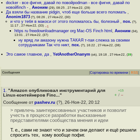
docker - все фигня, давай по повойpodman - все фигня, давай по
новойfinch -
,
Аноним
(29), 08:25 , 27-Ноя-22, (29)
Да взяли бы название pidgin, чтоб еще больше всего поломать
,
Anonim1873
(?), 08:26 , 27-Ноя-22, (30)
и что у тебя в макоси от этого поломалось бы, болезный
,
пох.
(?),
11:17 , 27-Ноя-22, (33)
–1
https ru freedownloadmanager org Mac-OS Finch html
,
Аноним
(34),
13:01 , 27-Ноя-22, (37)
ну вряд ли амазону нужна ТАКАЯ т-пая слежка за своими
сотрудниками Так что никт
,
пох.
(?), 16:22 , 27-Ноя-22, (38)
Это самое главное, да
,
YetAnotherOnanym
(ok), 19:18 , 27-Ноя-22, (
39
)
Сообщения
[
Сортировка по времени
|
RSS
]
1.
"Amazon опубликовал инструментарий для
+15
+
–
Linux-контейнеров Finc..."
/
Сообщение от
pashev.ru
(?), 26-Ноя-22, 20:12
> привлечь заинтересованных участников и позволит
учесть в процессе разработки высказанные
представителями сообщества мнения и идеи
Т. е., сами не знают что и зачем они делают и ещё решили
спросить тех, кому вообще пофиг.