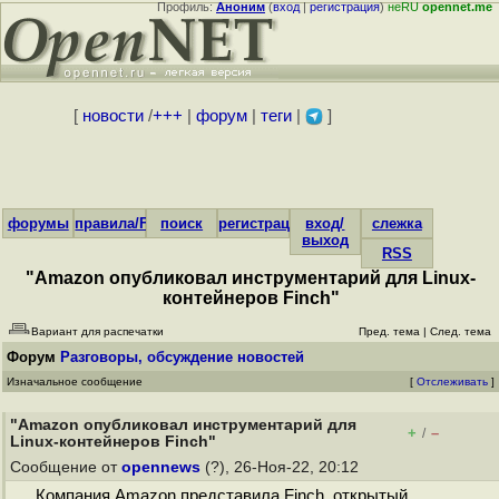
Профиль:
Аноним
(
вход
|
регистрация
)
неRU
opennet.me
[
новости
/
+++
|
форум
|
теги
|
]
форумы
правила/FAQ
поиск
регистрация
вход/
слежка
выход
RSS
"Amazon опубликовал инструментарий для Linux-
контейнеров Finch"
Вариант для распечатки
Пред. тема
|
След. тема
Форум
Разговоры, обсуждение новостей
Изначальное сообщение
[
Отслеживать
]
"Amazon опубликовал инструментарий для
+
–
/
Linux-контейнеров Finch"
Сообщение от
opennews
(?), 26-Ноя-22, 20:12
Компания Amazon представила Finch, открытый