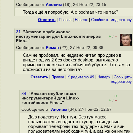
Сообщение от
Аноним
(19), 26-Ноя-22, 23:15
Тогда ещё я попробую. А с podman что не так?
Ответить
|
Правка
|
Наверх
|
Cообщить модератору
31.
"Amazon опубликовал
инструментарий для Linux-контейнеров
+
–
/
Finc..."
Сообщение от
Роман
(??), 27-Ноя-22, 09:38
Сам не пробовал, но недавно читал про докер в
винде под wsl2 без docker desktop, выглядело
примерно так же как и в обычной убунте. Что там за
сложности из вашего опыта?
Ответить
|
Правка
|
К родителю #9
|
Наверх
|
Cообщить
модератору
34.
"Amazon опубликовал
+1
инструментарий для Linux-
+
–
/
контейнеров Finc..."
Сообщение от
Аноним
(34), 27-Ноя-22, 12:57
Даю подсказку. Нет гуя. Без гуя макос
пользователь впадает в ступор, а виндовые
обрывает телефоны тех поддержки. Мак и вин
пользователям необходим гуй, а раз уж он им так