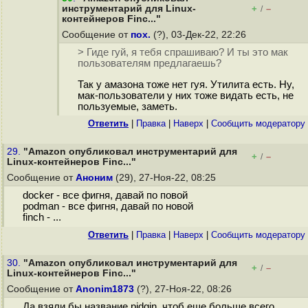
инструментарий для Linux-
+
–
/
контейнеров Finc..."
Сообщение от
пох.
(?), 03-Дек-22, 22:26
> Гиде гуй, я тебя спрашиваю? И ты это мак
пользователям предлагаешь?
Так у амазона тоже нет гуя. Утилита есть. Ну,
мак-пользователи у них тоже видать есть, не
пользуемые, заметь.
Ответить
|
Правка
|
Наверх
|
Cообщить модератору
29.
"Amazon опубликовал инструментарий для
+
–
/
Linux-контейнеров Finc..."
Сообщение от
Аноним
(29), 27-Ноя-22, 08:25
docker - все фигня, давай по повой
podman - все фигня, давай по новой
finch - ...
Ответить
|
Правка
|
Наверх
|
Cообщить модератору
30.
"Amazon опубликовал инструментарий для
+
–
/
Linux-контейнеров Finc..."
Сообщение от
Anonim1873
(?), 27-Ноя-22, 08:26
Да взяли бы название pidgin, чтоб еще больше всего