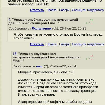
Если это представляется как промышленное решение, то
главный вопрос: ЗАЧЕМ?
Ответить
|
Правка
|
Наверх
|
Cообщить модератору
4.
"Amazon опубликовал инструментарий
+3
+
–
для Linux-контейнеров Finc..."
/
Сообщение от
Лолштоним
(ok), 26-Ноя-22, 20:23
Чтобы снизить рыночную стоимость Docker Inc. перед
его покупкой.
Ответить
|
Правка
|
Наверх
|
Cообщить модератору
15.
"Amazon опубликовал
–3
инструментарий для Linux-контейнеров
+
–
/
Finc..."
Сообщение от
пох.
(?), 26-Ноя-22, 22:34
Мущина, проснитесь, вы - обо..сь!
Докер инк теперь принадлежит исключительно
docker hub. Вряд ли его стоимость от этого хода
снизится и вряд ли amazon хочет его приобрести
вместе с ответственностью за свалку троянцев.
И так всех устраивает.
А код одноименной софтины и рабы проданы