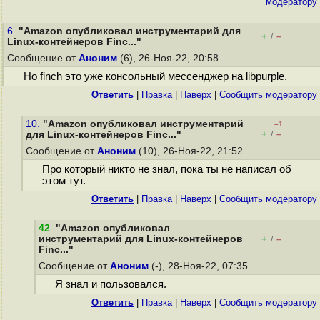
модератору
6.
"Amazon опубликовал инструментарий для
+
–
/
Linux-контейнеров Finc..."
Сообщение от
Аноним
(6), 26-Ноя-22, 20:58
Но finch это уже консольный мессенджер на libpurple.
Ответить
|
Правка
|
Наверх
|
Cообщить модератору
10.
"Amazon опубликовал инструментарий
–1
+
–
для Linux-контейнеров Finc..."
/
Сообщение от
Аноним
(10), 26-Ноя-22, 21:52
Про который никто не знал, пока ты не написал об
этом тут.
Ответить
|
Правка
|
Наверх
|
Cообщить модератору
42
.
"Amazon опубликовал
инструментарий для Linux-контейнеров
+
–
/
Finc..."
Сообщение от
Аноним
(-), 28-Ноя-22, 07:35
Я знал и пользовался.
Ответить
|
Правка
|
Наверх
|
Cообщить модератору