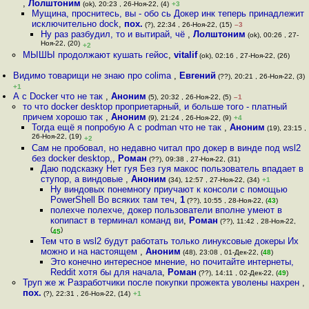
,
Лолштоним
(ok), 20:23 , 26-Ноя-22, (4)
+3
Мущина, проснитесь, вы - обо сь Докер инк теперь принадлежит
исключительно dock
,
пох.
(?), 22:34 , 26-Ноя-22, (15)
–3
Ну раз разбудил, то и вытирай, чё
,
Лолштоним
(ok), 00:26 , 27-
Ноя-22, (20)
+2
МЫШЫ продолжают кушать гейос
,
vitalif
(ok), 02:16 , 27-Ноя-22, (26)
Видимо товарищи не знаю про colima
,
Евгений
(??), 20:21 , 26-Ноя-22, (3)
+1
А с Docker что не так
,
Аноним
(5), 20:32 , 26-Ноя-22, (5)
–1
то что docker desktop проприетарный, и больше того - платный
причем хорошо так
,
Аноним
(9), 21:24 , 26-Ноя-22, (9)
+4
Тогда ещё я попробую А с podman что не так
,
Аноним
(19), 23:15 ,
26-Ноя-22, (19)
+2
Сам не пробовал, но недавно читал про докер в винде под wsl2
без docker desktop,
,
Роман
(??), 09:38 , 27-Ноя-22, (31)
Даю подсказку Нет гуя Без гуя макос пользователь впадает в
ступор, а виндовые
,
Аноним
(34), 12:57 , 27-Ноя-22, (34)
+1
Ну виндовых понемногу приучают к консоли с помощью
PowerShell Во всяких там теч
,
1
(??), 10:55 , 28-Ноя-22, (
43
)
полехче полехче, докер пользователи вполне умеют в
копипаст в терминал команд ви
,
Роман
(??), 11:42 , 28-Ноя-22,
(
)
45
Тем что в wsl2 будут работать только линуксовые докеры Их
можно и на настоящем
,
Аноним
(48), 23:08 , 01-Дек-22, (
48
)
Это конечно интересное мнение, но почитайте интернеты,
Reddit хотя бы для начала
,
Роман
(??), 14:11 , 02-Дек-22, (
49
)
Труп же ж Разработчики после покупки прожекта уволены нахрен
,
пох.
(?), 22:31 , 26-Ноя-22, (14)
+1