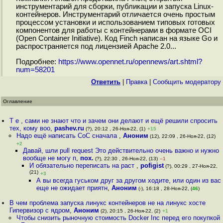
инструментарий для сборки, публикации и запуска Linux-
контейнеров. Инструментарий отличается очень простым
процессом установки и использованием типовых готовых
компонентов для работы с контейнерами в формате OCI
(Open Container Initiative). Код Finch написан на языке Go и
распространяется под лицензией Apache 2.0...
Подробнее:
https://www.opennet.ru/opennews/art.shtml?
num=58201
Ответить
|
Правка
|
Cообщить модератору
Оглавление
Т е , сами не знают что и зачем они делают и ещё решили спросить
тех, кому воо
,
pashev.ru
(?), 20:12 , 26-Ноя-22, (1)
+15
Надо ещё написать CoC сначала
,
Аноним
(12), 22:09 , 26-Ноя-22, (12)
+2
Давай, шли pull request Это действительно очень важно и нужно
вообще не могу п
,
пох.
(?), 22:30 , 26-Ноя-22, (13)
–1
И обязательно переписать на раст
,
pofigist
(?), 00:29 , 27-Ноя-22,
(21)
+3
А вы всегда гуськом друг за другом ходите, или один из вас
еще не ожидает приятн
,
Аноним
(-), 16:18 , 28-Ноя-22, (
46
)
В чем проблема запуска линукс контейнеров не на линукс хосте
Гипервизор с ядром
,
Аноним
(2), 20:15 , 26-Ноя-22, (2)
+1
Чтобы снизить рыночную стоимость Docker Inc перед его покупкой