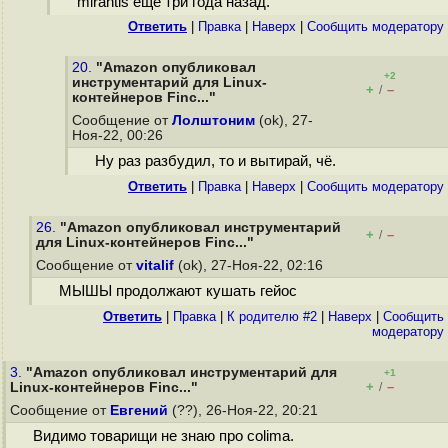
mirantis еще три года назад.
Ответить
|
Правка
|
Наверх
|
Cообщить модератору
20.
"Amazon опубликовал
+2
инструментарий для Linux-
+
–
/
контейнеров Finc..."
Сообщение от
Лолштоним
(ok), 27-
Ноя-22, 00:26
Ну раз разбудил, то и вытирай, чё.
Ответить
|
Правка
|
Наверх
|
Cообщить модератору
26.
"Amazon опубликовал инструментарий
+
–
/
для Linux-контейнеров Finc..."
Сообщение от
vitalif
(ok), 27-Ноя-22, 02:16
МЫШЫ продолжают кушать гейос
Ответить
|
Правка
|
К родителю #2
|
Наверх
|
Cообщить
модератору
3.
"Amazon опубликовал инструментарий для
+1
+
–
Linux-контейнеров Finc..."
/
Сообщение от
Евгений
(??), 26-Ноя-22, 20:21
Видимо товарищи не знаю про colima.