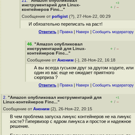
21.
"Amazon опубликовал
+3
инструментарий для Linux-
+
–
/
контейнеров Finc..."
Сообщение от
pofigist
(?), 27-Ноя-22, 00:29
И обязательно переписать на раст!
Ответить
|
Правка
|
Наверх
|
Cообщить модератору
46
.
"Amazon опубликовал
инструментарий для Linux-
+
–
/
контейнеров Finc..."
Сообщение от
Аноним
(-), 28-Ноя-22, 16:18
А вы всегда гуськом друг за другом ходите, или
один из вас еще не ожидает приятного
сюрприза ?
Ответить
|
Правка
|
Наверх
|
Cообщить модератору
2.
"Amazon опубликовал инструментарий для
+1
+
–
Linux-контейнеров Finc..."
/
Сообщение от
Аноним
(2), 26-Ноя-22, 20:15
В чем проблема запуска линукс контейнеров не на линукс
хосте? Гипервизор с ядром линукса и простое и надежное
решение.