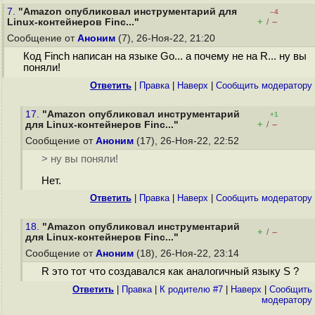
7.
"Amazon опубликовал инструментарий для
–4
+
–
Linux-контейнеров Finc..."
/
Сообщение от
Аноним
(7), 26-Ноя-22, 21:20
Код Finch написан на языке Go... а почему не на R... ну вы
поняли!
Ответить
|
Правка
|
Наверх
|
Cообщить модератору
17.
"Amazon опубликовал инструментарий
+1
+
–
для Linux-контейнеров Finc..."
/
Сообщение от
Аноним
(17), 26-Ноя-22, 22:52
> ну вы поняли!
Нет.
Ответить
|
Правка
|
Наверх
|
Cообщить модератору
18.
"Amazon опубликовал инструментарий
+
–
/
для Linux-контейнеров Finc..."
Сообщение от
Аноним
(18), 26-Ноя-22, 23:14
R это тот что создавался как аналогичный языку S ?
Ответить
|
Правка
|
К родителю #7
|
Наверх
|
Cообщить
модератору