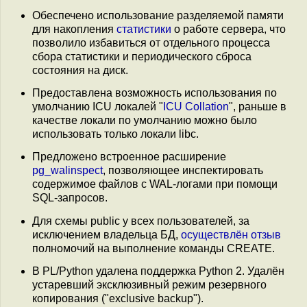
Обеспечено использование разделяемой памяти
для накопления
статистики
о работе сервера, что
позволило избавиться от отдельного процесса
сбора статистики и периодического сброса
состояния на диск.
Предоставлена возможность использования по
умолчанию ICU локалей "
ICU Collation
", раньше в
качестве локали по умолчанию можно было
использовать только локали libc.
Предложено встроенное расширение
pg_walinspect
, позволяющее инспектировать
содержимое файлов с WAL-логами при помощи
SQL-запросов.
Для схемы public у всех пользователей, за
исключением владельца БД,
осуществлён
отзыв
полномочий на выполнение команды CREATE.
В PL/Python удалена поддержка Python 2. Удалён
устаревший эксклюзивный режим резервного
копирования ("exclusive backup").