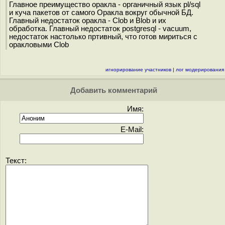
Главное преимущество оракла - органичный язык pl/sql
и куча пакетов от самого Оракла вокруг обычной БД.
Главный недостаток оракла - Clob и Blob и их
обработка. Главный недостаток postgresql - vacuum,
недостаток настолько пртивный, что готов мириться с
оракловыми Clob
игнорирование участников
|
лог модерирования
Добавить комментарий
Имя:
E-Mail:
Текст: