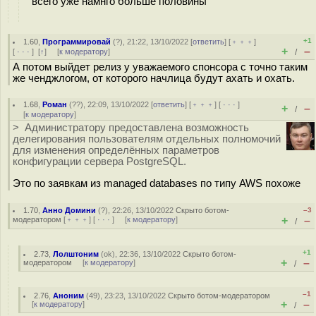
всего уже намнго больше половины
+1
1.60
,
Программировай
(
?
), 21:22, 13/10/2022 [
ответить
] [
﹢﹢﹢
]
+
–
[
· · ·
]
[
↑
] [
к модератору
]
/
А потом выйдет релиз у уважаемого спонсора с точно таким
же ченджлогом, от которого начлица будут ахать и охать.
1.68
,
Роман
(
??
), 22:09, 13/10/2022 [
ответить
] [
﹢﹢﹢
] [
· · ·
]
+
–
/
[
к модератору
]
> Администратору предоставлена возможность
делегирования пользователям отдельных полномочий
для изменения определённых параметров
конфигурации сервера PostgreSQL.
Это по заявкам из managed databases по типу AWS похоже
1.70
,
Анно Домини
(
?
), 22:26, 13/10/2022
Скрыто ботом-
–3
+
–
модератором
[
﹢﹢﹢
] [
· · ·
] [
к модератору
]
/
+1
2.73
,
Лолштоним
(
ok
), 22:36, 13/10/2022
Скрыто ботом-
+
–
модератором
[
к модератору
]
/
–1
2.76
,
Аноним
(
49
), 23:23, 13/10/2022
Скрыто ботом-модератором
+
–
[
к модератору
]
/