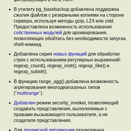
В утилиту pg_basebackup добавлена поддержка
сжатия файлов с резервными копиями на стороне
сервера, используя методы gzip, LZ4 или zstd.
Предоставлена возможность использования
собственных модулей
для архивирования,
позволяющих обойтись без необходимости запуска
shell-команд.
Добавлена серия
новых функций
для обработки
строк с использованием регулярных выражений:
regexp_count(), regexp_instr(), regexp_like() и
regexp_substr().
В функцию range_agg() добавлена возможность
агрегирования многодиапазоных типов
("
multirange
").
Добавлен
режим security_invoker, позволяющий
создавать представления, выполняемые с
правами вызывающего пользователя, а не
создателя представления.
Для
логической репликации
реализована