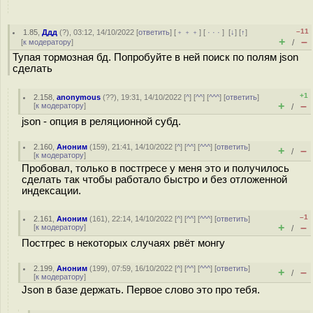
–11
1.85
,
Ддд
(
?
), 03:12, 14/10/2022 [
ответить
] [
﹢﹢﹢
] [
· · ·
]
[
↓
] [
↑
]
+
–
[
к модератору
]
/
Тупая тормозная бд. Попробуйте в ней поиск по полям json
сделать
+1
2.158
,
anonymous
(
??
), 19:31, 14/10/2022 [
^
] [
^^
] [
^^^
] [
ответить
]
+
–
[
к модератору
]
/
json - опция в реляционной субд.
2.160
,
Аноним
(
159
), 21:41, 14/10/2022 [
^
] [
^^
] [
^^^
] [
ответить
]
+
–
/
[
к модератору
]
Пробовал, только в постгресе у меня это и получилось
сделать так чтобы работало быстро и без отложенной
индексации.
–1
2.161
,
Аноним
(
161
), 22:14, 14/10/2022 [
^
] [
^^
] [
^^^
] [
ответить
]
+
–
[
к модератору
]
/
Постгрес в некоторых случаях рвёт монгу
2.199
,
Аноним
(
199
), 07:59, 16/10/2022 [
^
] [
^^
] [
^^^
] [
ответить
]
+
–
/
[
к модератору
]
Json в базе держать. Первое слово это про тебя.