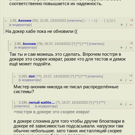
соответственно повышается их надежность.
–1
1.55
,
Аноним
(
55
), 21:02, 13/10/2022 [
ответить
] [
﹢﹢﹢
] [
· · ·
]
[
↓
] [
↑
]
+
–
[
к модератору
]
/
На докер хабе пока не обновили ((
–1
2.80
,
Аноним
(
78
), 00:37, 14/10/2022 [
^
] [
^^
] [
^^^
] [
ответить
]
+
–
[
к модератору
]
/
Так ты и сам можешь это сделать. Впрочем постгря в
докере это скорее изврат, разве что для тестов и демок
ещё может подойти.
+2
3.163
,
ded
(
??
), 23:27, 14/10/2022 [
^
] [
^^
] [
^^^
] [
ответить
]
+
–
[
к модератору
]
/
Мистер аноним никогда не писал распределённые
системы?
3.195
,
лютый жабби....
(
?
), 18:37, 15/10/2022 [
^
] [
^^
] [
^^^
]
+
–
/
[
ответить
]
[
к модератору
]
>постгря в докере это скорее изврат
в докере слонина для того чтобы другие блоатвари в
докере её зависимостью подсасывали. нагрузки там
обычно небольшие. зато таких инсталляций скорее