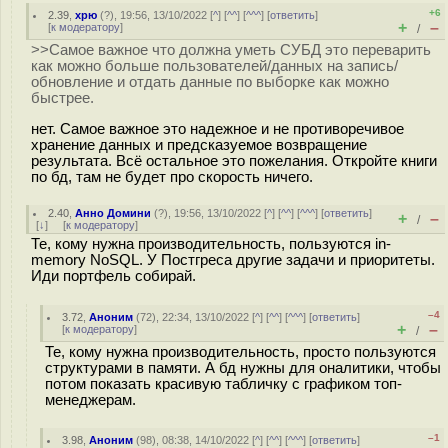
+6
2.39
,
хрю
(
?
), 19:56, 13/10/2022 [
^
] [
^^
] [
^^^
] [
ответить
]
+
–
[
к модератору
]
/
>>Самое важное что должна уметь СУБД это переварить
как можно больше пользователей/данных на запись/
обновление и отдать данные по выборке как можно
быстрее.
нет. Самое важное это надежное и не противоречивое
хранение данных и предсказуемое возвращение
результата. Всё остальное это пожелания. Откройте книги
по бд, там не будет про скорость ничего.
2.40
,
Анно Домини
(
?
), 19:56, 13/10/2022 [
^
] [
^^
] [
^^^
] [
ответить
]
+
–
/
[
↓
] [
к модератору
]
Те, кому нужна производительность, пользуются in-
memory NoSQL. У Постгреса другие задачи и приоритеты.
Иди портфель собирай.
–4
3.72
,
Аноним
(
72
), 22:34, 13/10/2022 [
^
] [
^^
] [
^^^
] [
ответить
]
+
–
[
к модератору
]
/
Те, кому нужна производительность, просто пользуются
структурами в памяти. А бд нужны для оналитики, чтобы
потом показать красивую табличку с графиком топ-
менеджерам.
–1
3.98
,
Аноним
(
98
), 08:38, 14/10/2022 [
^
] [
^^
] [
^^^
] [
ответить
]