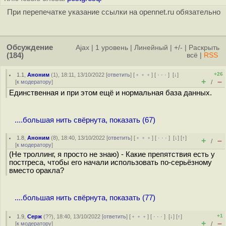
При перепечатке указание ссылки на opennet.ru обязательно
Обсуждение
Ajax
|
1 уровень
|
Линейный
|
+/-
|
Раскрыть
(184)
всё
|
RSS
+26
1.1
,
Аноним
(
1
), 18:11, 13/10/2022 [
ответить
] [
﹢﹢﹢
] [
· · ·
]
[
↓
]
+
–
[
к модератору
]
/
Единственная и при этом ещё и нормальная база данных.
....большая нить свёрнута, показать (67)
1.8
,
Аноним
(
8
), 18:40, 13/10/2022 [
ответить
] [
﹢﹢﹢
] [
· · ·
]
[
↓
] [
↑
]
+
–
/
[
к модератору
]
(Не троллинг, я просто не знаю) - Какие препятствия есть у
постгреса, чтобы его начали использовать по-серьёзному
вместо оракла?
....большая нить свёрнута, показать (77)
+1
1.9
,
Серж
(
??
), 18:40, 13/10/2022 [
ответить
] [
﹢﹢﹢
] [
· · ·
]
[
↓
] [
↑
]
+
–
[
к модератору
]
/