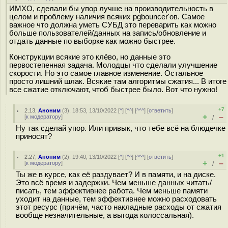
ИМХО, сделали бы упор лучше на производительность в
целом и проблему наличия всяких pgbouncer'ов. Самое
важное что должна уметь СУБД это переварить как можно
больше пользователей/данных на запись/обновление и
отдать данные по выборке как можно быстрее.
Конструкции всякие это клёво, но данные это
первостепенная задача. Молодцы что сделали улучшение
скорости. Но это самое главное изменение. Остальное
просто лишний шлак. Всякие там алгоритмы сжатия... В итоге
все сжатие отключают, чтоб быстрее было. Вот что нужно!
+7
2.13
,
Аноним
(
3
), 18:53, 13/10/2022 [
^
] [
^^
] [
^^^
] [
ответить
]
+
–
[
к модератору
]
/
Ну так сделай упор. Или привык, что тебе всё на блюдечке
приносят?
+1
2.27
,
Аноним
(
2
), 19:40, 13/10/2022 [
^
] [
^^
] [
^^^
] [
ответить
]
+
–
[
к модератору
]
/
Ты же в курсе, как её раздувает? И в памяти, и на диске.
Это всё время и задержки. Чем меньше данных читать/
писать, тем эффективнее работа. Чем меньше памяти
уходит на данные, тем эффективнее можно расходовать
этот ресурс (причём, часто накладные расходы от сжатия
вообще незначительные, а выгода колоссальная).