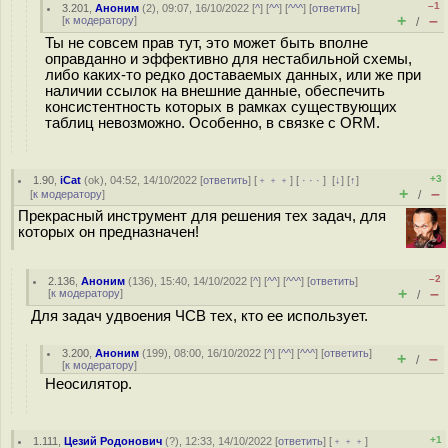
–1
3.201
,
Аноним
(
2
), 09:07, 16/10/2022 [
^
] [
^^
] [
^^^
] [
ответить
]
+
–
[
к модератору
]
/
Ты не совсем прав тут, это может быть вполне
оправданно и эффективно для нестабильной схемы,
либо каких-то редко доставаемых данных, или же при
наличии ссылок на внешние данные, обеспечить
консистентность которых в рамках существующих
таблиц невозможно. Особенно, в связке с ORM.
+3
1.90
,
iCat
(
ok
), 04:52, 14/10/2022 [
ответить
] [
﹢﹢﹢
] [
· · ·
]
[
↓
] [
↑
]
+
–
[
к модератору
]
/
Прекрасный инструмент для решения тех задач, для
которых он предназначен!
–2
2.136
,
Аноним
(
136
), 15:40, 14/10/2022 [
^
] [
^^
] [
^^^
] [
ответить
]
+
–
[
к модератору
]
/
Для задач удвоения ЧСВ тех, кто ее использует.
3.200
,
Аноним
(
199
), 08:00, 16/10/2022 [
^
] [
^^
] [
^^^
] [
ответить
]
+
–
/
[
к модератору
]
Неосилятор.
+1
1.111
,
Цезий Родонович
(
?
), 12:33, 14/10/2022 [
ответить
] [
﹢﹢﹢
]