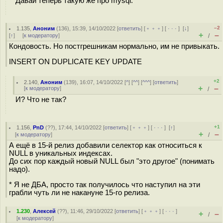
Давай теперь такую же про mysql.
–2
1.135
,
Аноним
(
136
), 15:39, 14/10/2022 [
ответить
] [
﹢﹢﹢
] [
· · ·
]
[
↓
]
+
–
[
↑
] [
к модератору
]
/
Кондовость. Но постгрешникам нормально, им не привыкать.
INSERT ON DUPLICATE KEY UPDATE
+2
2.140
,
Аноним
(
139
), 16:07, 14/10/2022 [
^
] [
^^
] [
^^^
] [
ответить
]
+
–
[
к модератору
]
/
И? Что не так?
+1
1.156
,
PnD
(
??
), 17:44, 14/10/2022 [
ответить
] [
﹢﹢﹢
] [
· · ·
]
[
↑
]
+
–
[
к модератору
]
/
А ещё в 15-й релиз добавили селектор как относиться к
NULL в уникальных индексах.
До сих пор каждый новый NULL был "это другое" (понимать
надо).
* Я не ДБА, просто так получилось что наступил на эти
грабли чуть ли не накануне 15-го релиза.
1.230
,
Алексей
(
??
), 11:46, 29/10/2022 [
ответить
] [
﹢﹢﹢
] [
· · ·
]
+
–
/
[
к модератору
]