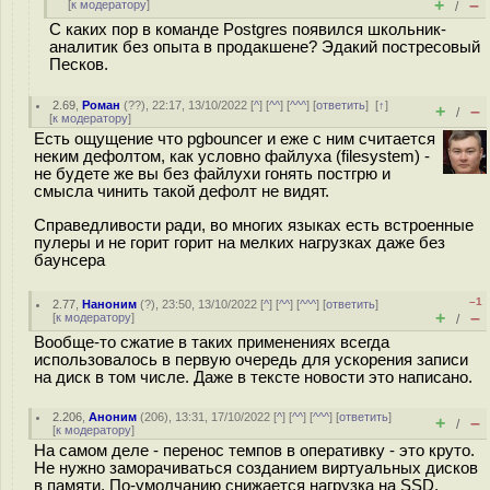
+
–
[
к модератору
]
/
С каких пор в команде Postgres появился школьник-
аналитик без опыта в продакшене? Эдакий постресовый
Песков.
2.69
,
Роман
(
??
), 22:17, 13/10/2022 [
^
] [
^^
] [
^^^
] [
ответить
]
[
↑
]
+
–
/
[
к модератору
]
Есть ощущение что pgbouncer и еже с ним считается
неким дефолтом, как условно файлуха (filesystem) -
не будете же вы без файлухи гонять постгрю и
смысла чинить такой дефолт не видят.
Справедливости ради, во многих языках есть встроенные
пулеры и не горит горит на мелких нагрузках даже без
баунсера
–1
2.77
,
Наноним
(
?
), 23:50, 13/10/2022 [
^
] [
^^
] [
^^^
] [
ответить
]
+
–
[
к модератору
]
/
Вообще-то сжатие в таких применениях всегда
использовалось в первую очередь для ускорения записи
на диск в том числе. Даже в тексте новости это написано.
2.206
,
Аноним
(
206
), 13:31, 17/10/2022 [
^
] [
^^
] [
^^^
] [
ответить
]
+
–
/
[
к модератору
]
На самом деле - перенос темпов в оперативку - это круто.
Не нужно заморачиваться созданием виртуальных дисков
в памяти. По-умолчанию снижается нагрузка на SSD,