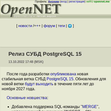
Профиль:
Аноним
(
вход
|
регистрация
)
неRU
opennet.me
[
новости
/
+++
|
форум
|
теги
|
]
Релиз СУБД PostgreSQL 15
13.10.2022 17:48 (MSK)
После года разработки
опубликована
новая
стабильная ветка СУБД
PostgreSQL 15
. Обновления для
новой ветки
будут выходить
в течение пяти лет до
ноября 2027 года.
Основные
новшества
:
Добавлена поддержка SQL-команды "
MERGE
",