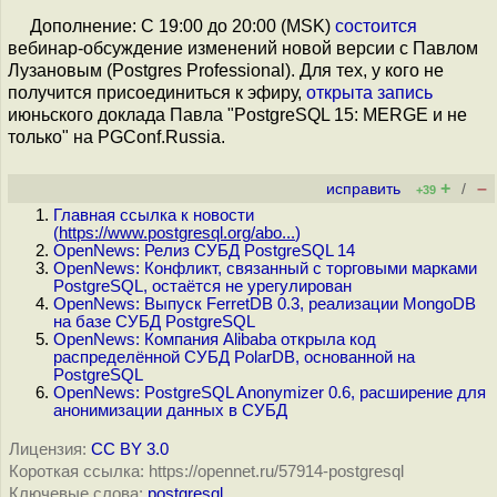
Дополнение: С 19:00 до 20:00 (MSK)
состоится
вебинар-обсуждение изменений новой версии с Павлом
Лузановым (Postgres Professional). Для тех, у кого не
получится присоединиться к эфиру,
открыта запись
июньского доклада Павла "PostgreSQL 15: MERGE и не
только" на PGConf.Russia.
+
–
исправить
/
+39
Главная ссылка к новости
(
https://www.postgresql.org/abo...
)
OpenNews: Релиз СУБД PostgreSQL 14
OpenNews: Конфликт, связанный с торговыми марками
PostgreSQL, остаётся не урегулирован
OpenNews: Выпуск FerretDB 0.3, реализации MongoDB
на базе СУБД PostgreSQL
OpenNews: Компания Alibaba открыла код
распределённой СУБД PolarDB, основанной на
PostgreSQL
OpenNews: PostgreSQL Anonymizer 0.6, расширение для
анонимизации данных в СУБД
Лицензия:
CC BY 3.0
Короткая ссылка: https://opennet.ru/57914-postgresql
Ключевые слова:
postgresql