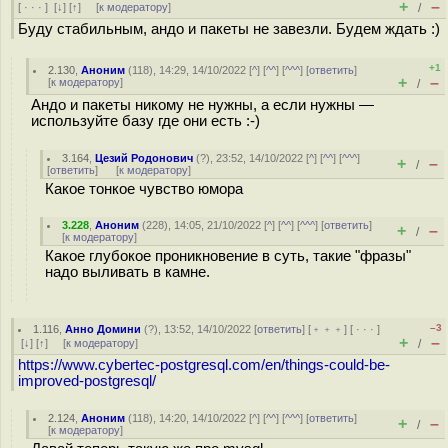
+
–
[
· · ·
]
[
↓
] [
↑
] [
к модератору
]
/
Буду стабильным, андо и пакеты не завезли. Будем ждать :)
+1
2.130
,
Аноним
(
118
), 14:29, 14/10/2022 [
^
] [
^^
] [
^^^
] [
ответить
]
+
–
[
к модератору
]
/
Андо и пакеты никому не нужны, а если нужны —
используйте базу где они есть :-)
3.164
,
Цезий Родонович
(
?
), 23:52, 14/10/2022 [
^
] [
^^
] [
^^^
]
+
–
/
[
ответить
]
[
к модератору
]
Какое тонкое чувство юмора
3.228
,
Аноним
(
228
), 14:05, 21/10/2022 [
^
] [
^^
] [
^^^
] [
ответить
]
+
–
/
[
к модератору
]
Какое глубокое проникновение в суть, такие "фразы"
надо выливать в камне.
–3
1.116
,
Анно Домини
(
?
), 13:52, 14/10/2022 [
ответить
] [
﹢﹢﹢
] [
· · ·
]
+
–
[
↓
] [
↑
] [
к модератору
]
/
https://www.cybertec-postgresql.com/en/things-could-be-
improved-postgresql/
2.124
,
Аноним
(
118
), 14:20, 14/10/2022 [
^
] [
^^
] [
^^^
] [
ответить
]
+
–
/
[
к модератору
]