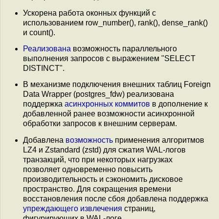
Ускорена работа оконных функций с
использованием row_number(), rank(), dense_rank()
и count().
Реализована
возможность параллельного
выполнения запросов c выражением "SELECT
DISTINCT".
В механизме подключения внешних таблиц Foreign
Data Wrapper (postgres_fdw) реализована
поддержка
асинхронных коммитов
в дополнение к
добавленной ранее возможности асинхронной
обработки запросов к внешним серверам.
Добавлена
возможность
применения алгоритмов
LZ4 и Zstandard (zstd) для сжатия WAL-логов
транзакций, что при некоторых нагрузках
позволяет одновременно повысить
производительность и сэкономить дисковое
пространство. Для сокращения времени
восстановления после сбоя добавлена поддержка
упреждающего извлечения
страниц,
фигурирующих в WAL-логе.