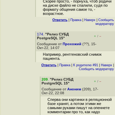
Скорее просто, - порнуха, чтоб родичи
на диске файло не спалили, судя по
формату общения самое то, -
возрастное.
Ответить
|
Правка
|
Наверх
|
Cообщить
модератору
174.
"Релиз СУБД
+
–
/
PostgreSQL 15"
Сообщение от
Прохожий
(??), 15-
Окт-22, 14:07
Например, рентгеновский снимок
пациента.
Ответить
|
Правка
|
К родителю #91
|
Наверх
|
Cообщить модератору
209
.
"Релиз СУБД
+
–
/
PostgreSQL 15"
Сообщение от
Аноним
(209), 17-
Окт-22, 22:08
Сперва они картинки в реляционной
базе хранят, а потом этими же
самыми руками пишут на опеннете
комментарии про то, как надо