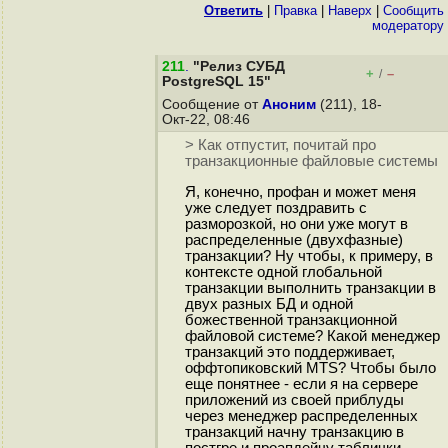
Ответить
|
Правка
|
Наверх
|
Cообщить
модератору
211
.
"Релиз СУБД
+
–
/
PostgreSQL 15"
Сообщение от
Аноним
(211), 18-
Окт-22, 08:46
> Как отпустит, почитай про
транзакционные файловые системы
Я, конечно, профан и может меня
уже следует поздравить с
разморозкой, но они уже могут в
распределенные (двухфазные)
транзакции? Ну чтобы, к примеру, в
контексте одной глобальной
транзакции выполнить транзакции в
двух разных БД и одной
божественной транзакционной
файловой системе? Какой менеджер
транзакций это поддерживает,
оффтопиковский MTS? Чтобы было
еще понятнее - если я на сервере
приложений из своей приблуды
через менеджер распределенных
транзакций начну транзакцию в