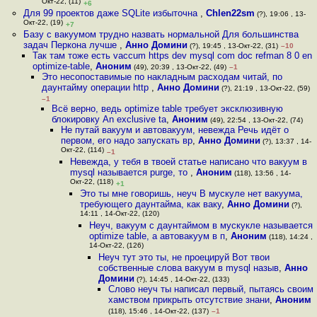
Окт-22, (11)
+6
Для 99 проектов даже SQLite избыточна
,
Chlen22sm
(?), 19:06 , 13-
Окт-22, (19)
+7
Базу с вакуумом трудно назвать нормальной Для большинства
задач Перкона лучше
,
Анно Домини
(?), 19:45 , 13-Окт-22, (31)
–10
Так там тоже есть vaccum https dev mysql com doc refman 8 0 en
optimize-table
,
Аноним
(49), 20:39 , 13-Окт-22, (49)
–1
Это несопоставимые по накладным расходам читай, по
даунтайму операции http
,
Анно Домини
(?), 21:19 , 13-Окт-22, (59)
–1
Всё верно, ведь optimize table требует эксклюзивную
блокировку An exclusive ta
,
Аноним
(49), 22:54 , 13-Окт-22, (74)
Не путай вакуум и автовакуум, невежда Речь идёт о
первом, его надо запускать вр
,
Анно Домини
(?), 13:37 , 14-
Окт-22, (114)
–1
Невежда, у тебя в твоей статье написано что вакуум в
mysql называется purge, то
,
Аноним
(118), 13:56 , 14-
Окт-22, (118)
+1
Это ты мне говоришь, неуч В мускуле нет вакуума,
требующего даунтайма, как ваку
,
Анно Домини
(?),
14:11 , 14-Окт-22, (120)
Неуч, вакуум с даунтаймом в мускукле называется
optimize table, а автовакуум в п
,
Аноним
(118), 14:24 ,
14-Окт-22, (126)
Неуч тут это ты, не проецируй Вот твои
собственные слова вакуум в mysql назыв
,
Анно
Домини
(?), 14:45 , 14-Окт-22, (133)
Слово неуч ты написал первый, пытаясь своим
хамством прикрыть отсутствие знани
,
Аноним
(118), 15:46 , 14-Окт-22, (137)
–1