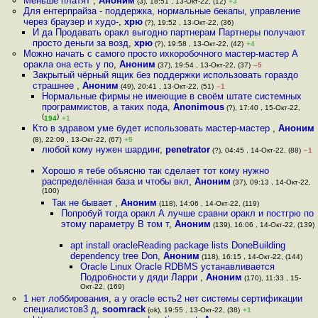
Меньше платят
,
Аноним
(3), 18:51 , 13-Окт-22, (12)
+3
Для ентерпрайза - поддержка, нормальные бекапы, управление
через браузер и худо-
,
хрю
(?), 19:52 , 13-Окт-22, (36)
И да Продавать оракл выгодно партнерам Партнеры получают
просто деньги за возд
,
хрю
(?), 19:58 , 13-Окт-22, (42)
+4
Можно начать с самого просто ихкоробочного мастер-мастер А
оракла она есть у по
,
Аноним
(37), 19:54 , 13-Окт-22, (37)
–5
Закрытый чёрный ящик без поддержки использовать гораздо
страшнее
,
Аноним
(49), 20:41 , 13-Окт-22, (51)
–1
Нормальные фирмы не имеющие в своём штате системных
программистов, а таких пода
,
Anonimous
(?), 17:40 , 15-Окт-22,
(
)
194
+1
Кто в здравом уме будет использовать мастер-мастер
,
Аноним
(8), 22:09 , 13-Окт-22, (67)
+5
любой кому нужен шардинг
,
penetrator
(?), 04:45 , 14-Окт-22, (88)
–1
Хорошо я тебе объясню так сделает тот кому нужно
распределённая база и чтобы вкл
,
Аноним
(37), 09:13 , 14-Окт-22,
(100)
Так не бывает
,
Аноним
(118), 14:06 , 14-Окт-22, (119)
Попробуй тогда оракл А лучше сравни оракл и постгрю по
этому параметру В том т
,
Аноним
(139), 16:06 , 14-Окт-22, (139)
apt install oracleReading package lists DoneBuilding
dependency tree Don
,
Аноним
(118), 16:15 , 14-Окт-22, (144)
Oracle Linux Oracle RDBMS устанавливается
Подробности у дяди Ларри
,
Аноним
(170), 11:33 , 15-
Окт-22, (169)
1 нет лоббирования, а у oracle есть2 нет системы сертификации
специалистов3 д
,
soomrack
(ok), 19:55 , 13-Окт-22, (38)
+1