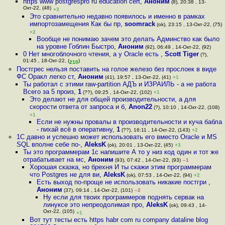
https www postgrespro ru education cert
,
Аноним
(8), 20:38 , 13-
Окт-22, (48)
+3
Это сравнительно недавно появилось и именно в рамках
импортозамещения Как бы пр
,
soomrack
(ok), 23:15 , 13-Окт-22, (75)
+2
Вообще не понимаю зачем это делать Админство как было
на уровне Гоблин Быстро
,
Аноним
(92), 06:49 , 14-Окт-22, (92)
0 Нет многоблочного чтения, а у Oracle есть
,
Scott Tiger
(?),
01:45 , 18-Окт-22, (
)
210
Постгрес нельзя поставить на голое железо без прослоек в виде
ФС Оракл легко ст
,
Аноним
(41), 19:57 , 13-Окт-22, (41)
+1
Ты работал с этими raw-partition АДЪ и ИЗРАИЛЬ - а не работа
Всего за 5 произ
,
1
(??), 09:25 , 14-Окт-22, (102)
+1
Это делают не для общей производительности, а для
скорости ответа от запроса и б
,
Anon22
(?), 10:10 , 14-Окт-22, (108)
+1
Если не нужны провалы в производительности и куча бабла
- пихай всё в оперативну
,
1
(??), 16:11 , 14-Окт-22, (143)
+2
1C давно и успешно может использовать его вместо Oracle и MS
SQL вполне себе по-
,
AleksK
(ok), 20:01 , 13-Окт-22, (45)
+3
Ты это программерам 1с напишите А то у низ код один и тот же
отрабатывает на мс
,
Аноним
(93), 07:42 , 14-Окт-22, (93)
–1
Хорошая сказка, но брехня И ты скажи этим программерам
что Postgres не для ви
,
AleksK
(ok), 07:53 , 14-Окт-22, (94)
+2
Есть выход по-проще не использовать никакие постгри
,
Аноним
(37), 09:14 , 14-Окт-22, (101)
–2
Ну если для твоих программеров поднять сервак на
линуксе это непреодолимая про
,
AleksK
(ok), 09:43 , 14-
Окт-22, (105)
+1
Вот тут тесты есть https habr com ru company dataline blog