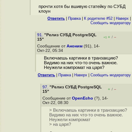
прочти хотя бы вшивую статейку по СУБД
клоун
Ответить
|
Правка
|
К родителю #52
|
Наверх
|
Cообщить модератору
91.
"Релиз СУБД PostgreSQL
+
–
/
+1
15"
Сообщение от
Аноним
(91), 14-
Окт-22, 05:34
Включаешь картинки в транзакцию?
Видимо на них что-то очень важное.
Неужели компромат на царя?
Ответить
|
Правка
|
Наверх
|
Cообщить модератору
97.
"Релиз СУБД PostgreSQL
+
–
/
15"
Сообщение от
OpenEcho
(?), 14-
Окт-22, 08:30
> Включаешь картинки в транзакцию?
Видимо на них что-то очень важное.
Неужели компромат
> на царя?