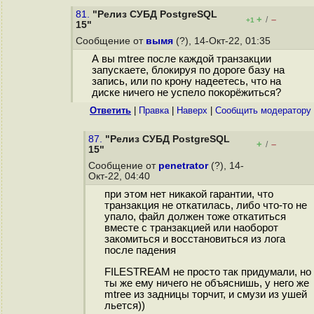
81.
"Релиз СУБД PostgreSQL
+
–
/
+1
15"
Сообщение от
вымя
(?), 14-Окт-22, 01:35
А вы mtree после каждой транзакции
запускаете, блокируя по дороге базу на
запись, или по крону надеетесь, что на
диске ничего не успело покорёжиться?
Ответить
|
Правка
|
Наверх
|
Cообщить модератору
87.
"Релиз СУБД PostgreSQL
+
–
/
15"
Сообщение от
penetrator
(?), 14-
Окт-22, 04:40
при этом нет никакой гарантии, что
транзакция не откатилась, либо что-то не
упало, файл должен тоже откатиться
вместе с транзакцией или наоборот
закомиться и восстановиться из лога
после падения
FILESTREAM не просто так придумали, но
ты же ему ничего не объяснишь, у него же
mtree из задницы торчит, и смузи из ушей
льется))