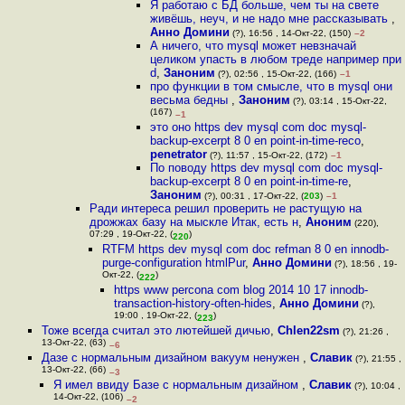
Я работаю с БД больше, чем ты на свете
живёшь, неуч, и не надо мне рассказывать
,
Анно Домини
(?), 16:56 , 14-Окт-22, (150)
–2
А ничего, что mysql может невзначай
целиком упасть в любом треде например при
d
,
Заноним
(?), 02:56 , 15-Окт-22, (166)
–1
про функции в том смысле, что в mysql они
весьма бедны
,
Заноним
(?), 03:14 , 15-Окт-22,
(167)
–1
это оно https dev mysql com doc mysql-
backup-excerpt 8 0 en point-in-time-reco
,
penetrator
(?), 11:57 , 15-Окт-22, (172)
–1
По поводу https dev mysql com doc mysql-
backup-excerpt 8 0 en point-in-time-re
,
Заноним
(?), 00:31 , 17-Окт-22, (
203
)
–1
Ради интереса решил проверить не растущую на
дрожжах базу на мыскле Итак, есть н
,
Аноним
(220),
07:29 , 19-Окт-22, (
)
220
RTFM https dev mysql com doc refman 8 0 en innodb-
purge-configuration htmlPur
,
Анно Домини
(?), 18:56 , 19-
Окт-22, (
)
222
https www percona com blog 2014 10 17 innodb-
transaction-history-often-hides
,
Анно Домини
(?),
19:00 , 19-Окт-22, (
)
223
Тоже всегда считал это лютейшей дичью
,
Chlen22sm
(?), 21:26 ,
13-Окт-22, (63)
–6
Дазе с нормальным дизайном вакуум ненужен
,
Славик
(?), 21:55 ,
13-Окт-22, (66)
–3
Я имел ввиду Базе с нормальным дизайном
,
Славик
(?), 10:04 ,
14-Окт-22, (106)
–2