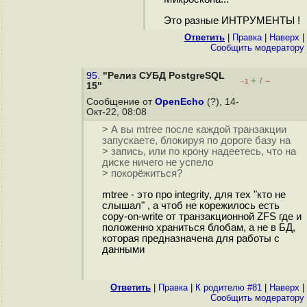
Это разные ИНТРУМЕНТЫ !
Ответить
|
Правка
|
Наверх
|
Cообщить модератору
95.
"Релиз СУБД PostgreSQL
+
–
/
–1
15"
Сообщение от
OpenEcho
(?), 14-
Окт-22, 08:08
> А вы mtree после каждой транзакции
запускаете, блокируя по дороге базу на
> запись, или по крону надеетесь, что на
диске ничего не успело
> покорёжиться?
mtree - это про integrity, для тех "кто не
слышал" , а чтоб не корежилось есть
copy-on-write от транзакционной ZFS где и
положенно храниться блобам, а не в БД,
которая предназначена для работы с
данными
Ответить
|
Правка
|
К родителю #81
|
Наверх
|
Cообщить модератору