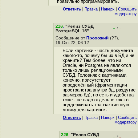
правильно программировать.
Ответить
|
Правка
|
Наверх
|
Cообщить
модератору
216
.
"Релиз СУБД
+
–
/
PostgreSQL 15"
Сообщение от
Прохожий
(??),
19-Окт-22, 06:12
Если картинки - часть документа
какого-то, почему бы их в БД и не
хранить? Тем более, что ни
Oracle, ни Postgres не являются
только лишь реляционными
СУБД. Головняк с картинками,
конечно, присутствует
определённый (фрагментации
пространства внутри бд, раздутие
размеров бд), но есть и удобства
тоже - не надо отдельно как-то
поддерживать транзакционную
логику для картинок.
Ответить
|
Правка
|
Наверх
|
Cообщить
модератору
226
.
"Релиз СУБД
+
–
/