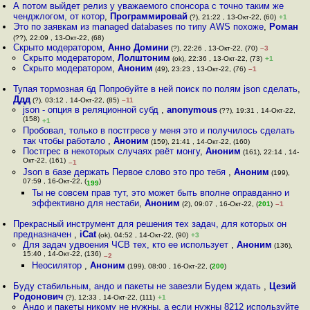
А потом выйдет релиз у уважаемого спонсора с точно таким же
ченджлогом, от котор
,
Программировай
(?), 21:22 , 13-Окт-22, (60)
+1
Это по заявкам из managed databases по типу AWS похоже
,
Роман
(??), 22:09 , 13-Окт-22, (68)
Скрыто модератором
,
Анно Домини
(?), 22:26 , 13-Окт-22, (70)
–3
Скрыто модератором
,
Лолштоним
(ok), 22:36 , 13-Окт-22, (73)
+1
Скрыто модератором
,
Аноним
(49), 23:23 , 13-Окт-22, (76)
–1
Тупая тормозная бд Попробуйте в ней поиск по полям json сделать
,
Ддд
(?), 03:12 , 14-Окт-22, (85)
–11
json - опция в реляционной субд
,
anonymous
(??), 19:31 , 14-Окт-22,
(158)
+1
Пробовал, только в постгресе у меня это и получилось сделать
так чтобы работало
,
Аноним
(159), 21:41 , 14-Окт-22, (160)
Постгрес в некоторых случаях рвёт монгу
,
Аноним
(161), 22:14 , 14-
Окт-22, (161)
–1
Json в базе держать Первое слово это про тебя
,
Аноним
(199),
07:59 , 16-Окт-22, (
)
199
Ты не совсем прав тут, это может быть вполне оправданно и
эффективно для нестаби
,
Аноним
(2), 09:07 , 16-Окт-22, (
201
)
–1
Прекрасный инструмент для решения тех задач, для которых он
предназначен
,
iCat
(ok), 04:52 , 14-Окт-22, (90)
+3
Для задач удвоения ЧСВ тех, кто ее использует
,
Аноним
(136),
15:40 , 14-Окт-22, (136)
–2
Неосилятор
,
Аноним
(199), 08:00 , 16-Окт-22, (
200
)
Буду стабильным, андо и пакеты не завезли Будем ждать
,
Цезий
Родонович
(?), 12:33 , 14-Окт-22, (111)
+1
Андо и пакеты никому не нужны, а если нужны 8212 используйте