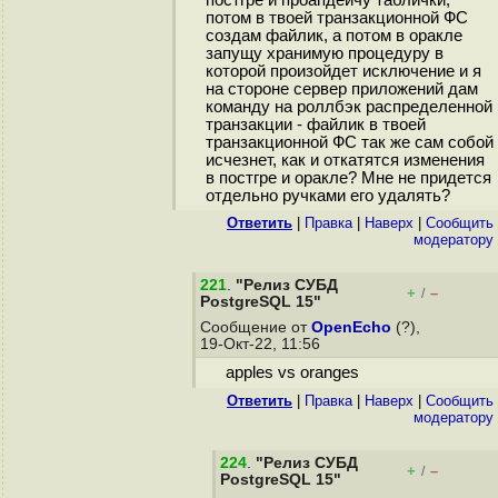
постгре и проапдейчу таблички,
потом в твоей транзакционной ФС
создам файлик, а потом в оракле
запущу хранимую процедуру в
которой произойдет исключение и я
на стороне сервер приложений дам
команду на роллбэк распределенной
транзакции - файлик в твоей
транзакционной ФС так же сам собой
исчезнет, как и откатятся изменения
в постгре и оракле? Мне не придется
отдельно ручками его удалять?
Ответить
|
Правка
|
Наверх
|
Cообщить
модератору
221
.
"Релиз СУБД
+
–
/
PostgreSQL 15"
Сообщение от
OpenEcho
(?),
19-Окт-22, 11:56
apples vs oranges
Ответить
|
Правка
|
Наверх
|
Cообщить
модератору
224
.
"Релиз СУБД
+
–
/
PostgreSQL 15"