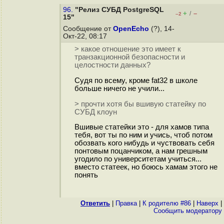
96.
"Релиз СУБД PostgreSQL
+
–
/
–2
15"
Сообщение от
OpenEcho
(?), 14-
Окт-22, 08:17
> какое отношение это имеет к
транзакционной безопасности и
целостности данных?
Судя по всему, кроме fat32 в школе
больше ничего не учили...
> прочти хотя бы вшивую статейку по
СУБД клоун
Вшивые статейки это - для хамов типа
тебя, вот ты по ним и учись, чтоб потом
обозвать кого нибудь и чуствовать себя
понтовым поцанчиком, а нам грешным
угодило по университетам учиться...
вместо статеек, но боюсь хамам этого не
понять
Ответить
|
Правка
|
К родителю #86
|
Наверх
|
Cообщить модератору