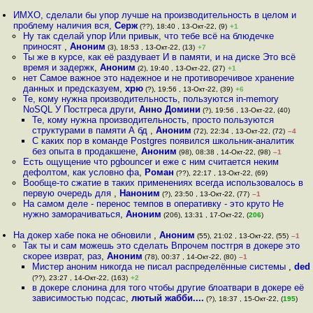
ИМХО, сделали бы упор лучше на производительность в целом и
проблему наличия вся
,
Серж
(??), 18:40 , 13-Окт-22, (9)
+1
Ну так сделай упор Или привык, что тебе всё на блюдечке
приносят
,
Аноним
(3), 18:53 , 13-Окт-22, (13)
+7
Ты же в курсе, как её раздувает И в памяти, и на диске Это всё
время и задержк
,
Аноним
(2), 19:40 , 13-Окт-22, (27)
+1
нет Самое важное это надежное и не противоречивое хранение
данных и предсказуем
,
хрю
(?), 19:56 , 13-Окт-22, (39)
+6
Те, кому нужна производительность, пользуются in-memory
NoSQL У Постгреса други
,
Анно Домини
(?), 19:56 , 13-Окт-22, (40)
Те, кому нужна производительность, просто пользуются
структурами в памяти А бд
,
Аноним
(72), 22:34 , 13-Окт-22, (72)
–4
С каких пор в команде Postgres появился школьник-аналитик
без опыта в продакшене
,
Аноним
(98), 08:38 , 14-Окт-22, (98)
–1
Есть ощущение что pgbouncer и еже с ним считается неким
дефолтом, как условно фа
,
Роман
(??), 22:17 , 13-Окт-22, (69)
Вообще-то сжатие в таких применениях всегда использовалось в
первую очередь для
,
Наноним
(?), 23:50 , 13-Окт-22, (77)
–1
На самом деле - перенос темпов в оперативку - это круто Не
нужно заморачиваться
,
Аноним
(206), 13:31 , 17-Окт-22, (
206
)
На докер хабе пока не обновили
,
Аноним
(55), 21:02 , 13-Окт-22, (55)
–1
Так ты и сам можешь это сделать Впрочем постгря в докере это
скорее изврат, раз
,
Аноним
(78), 00:37 , 14-Окт-22, (80)
–1
Мистер аноним никогда не писал распределённые системы
,
ded
(??), 23:27 , 14-Окт-22, (163)
+2
в докере слонина для того чтобы другие блоатвари в докере её
зависимостью подсас
,
лютый жабби....
(?), 18:37 , 15-Окт-22, (
195
)