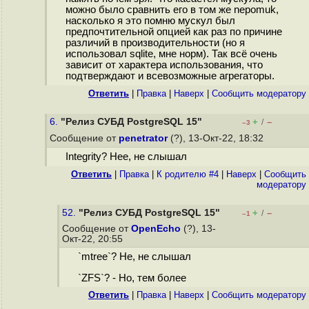
можно было сравнить его в том же nepomuk,
насколько я это помню мускул был
предпочтительной опцией как раз по причине
различий в производительности (но я
использовал sqlite, мне норм). Так всё очень
зависит от характера использования, что
подтверждают и всевозможные агрегаторы.
Ответить
|
Правка
|
Наверх
|
Cообщить модератору
6.
"Релиз СУБД PostgreSQL 15"
+
–
/
–3
Сообщение от
penetrator
(?), 13-Окт-22, 18:32
Integrity? Нее, не слышал
Ответить
|
Правка
|
К родителю #4
|
Наверх
|
Cообщить
модератору
52.
"Релиз СУБД PostgreSQL 15"
+
–
/
–1
Сообщение от
OpenEcho
(?), 13-
Окт-22, 20:55
`mtree`? Не, не слышал
`ZFS`? - Но, тем более
Ответить
|
Правка
|
Наверх
|
Cообщить модератору