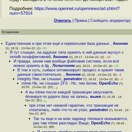
Подробнее:
https://www.opennet.ru/opennews/art.shtml?
num=57914
Ответить
|
Правка
|
Cообщить модератору
Оглавление
Единственная и при этом ещё и нормальная база данных
,
Аноним
(1), 18:11 , 13-Окт-22, (1)
+26
Я тут слышал, на задачах типа хранить в ней данные мускул с
innodb поэффективней
,
Аноним
(2), 18:17 , 13-Окт-22, (2)
–18
И правда, зачем нам вообще файловая система, если всё
можно хранить в бд
,
Лолштоним
(ok), 18:21 , 13-Окт-22, (4)
+15
В том и суть, сыбасе оптимизирует процесс и хранит такие
данные самостоятельно,
,
Аноним
(2), 18:28 , 13-Окт-22, (5)
–8
Integrity Нее, не слышал
,
penetrator
(?), 18:32 , 13-Окт-22, (6)
–3
mtree Не, не слышал ZFS - Но, тем более
,
OpenEcho
(?),
20:55 , 13-Окт-22, (52)
–1
А вы mtree после каждой транзакции запускаете,
блокируя по дороге базу на запись
,
вымя
(?), 01:35 , 14-
Окт-22, (81)
+1
при этом нет никакой гарантии, что транзакция не
откатилась, либо что-то не упал
,
penetrator
(?), 04:40 , 14-
Окт-22, (87)
Так ты еще и на мою задницу пялишся оказывается,
раз там mtree разглядел Ваще
,
OpenEcho
(?), 08:45 ,
14-Окт-22, (99)
Я, конечно, профан и может меня уже следует