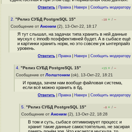
Ответить
|
Правка
|
Наверх
|
Cообщить модератору
2.
"Релиз СУБД PostgreSQL 15"
+
–
/
–18
Сообщение от
Аноним
(2), 13-Окт-22, 18:17
Я тут слышал, на задачах типа хранить в ней данные
мускул с innodb поэффективней будет. А в сыбасе ещё
и картинки хранить норм, но это совсем уж ынтерпрайз
уровень.
Ответить
|
Правка
|
Наверх
|
Cообщить модератору
4.
"Релиз СУБД PostgreSQL 15"
+
–
/
+15
Сообщение от
Лолштоним
(ok), 13-Окт-22, 18:21
И правда, зачем нам вообще файловая система,
если всё можно хранить в бд.
Ответить
|
Правка
|
Наверх
|
Cообщить модератору
5.
"Релиз СУБД PostgreSQL 15"
+
–
/
–8
Сообщение от
Аноним
(2), 13-Окт-22, 18:28
В том и суть, сыбасе оптимизирует процесс и
хранит такие данные самостоятельно, не засирая
память почём зря. Что касается мускула, то