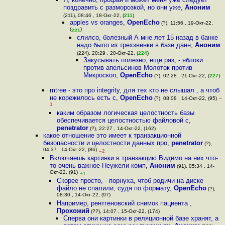
поздравить с разморозкой, но они уже
,
Аноним
(211), 08:46 , 18-Окт-22, (
211
)
apples vs oranges
,
OpenEcho
(?), 11:56 , 19-Окт-22,
(
)
221
слилсо, болезный А мне лет 15 назад в банке
надо было из трехзвенки в базе данн
,
Аноним
(224), 20:29 , 20-Окт-22, (
224
)
Закусывать полезно, еще раз, - яблоки
против апельсинов Молоток против
Микроскоп
,
OpenEcho
(?), 02:28 , 21-Окт-22, (
227
)
mtree - это про integrity, для тех кто не слышал , а чтоб
не корежилось есть c
,
OpenEcho
(?), 08:08 , 14-Окт-22, (95)
–
1
каким образом логическая целостность базы
обеспечивается целостностью файловой с
,
penetrator
(?), 22:27 , 14-Окт-22, (162)
какое отношение это имеет к транзакционной
безопасности и целостности данных про
,
penetrator
(?),
04:37 , 14-Окт-22, (86)
–2
Включаешь картинки в транзакцию Видимо на них что-
то очень важное Неужели комп
,
Аноним
(91), 05:34 , 14-
Окт-22, (91)
+1
Скорее просто, - порнуха, чтоб родичи на диске
файло не спалили, судя по формату
,
OpenEcho
(?),
08:30 , 14-Окт-22, (97)
Например, рентгеновский снимок пациента
,
Прохожий
(??), 14:07 , 15-Окт-22, (174)
Сперва они картинки в реляционной базе хранят, а