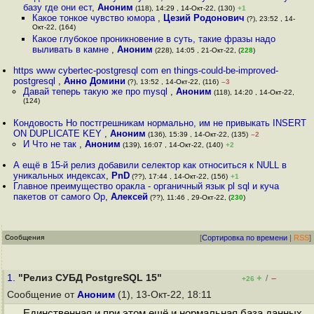
базу где они ест
,
Аноним
(118), 14:29 , 14-Окт-22, (130)
+1
Какое тонкое чувство юмора
,
Цезий Родонович
(?), 23:52 , 14-
Окт-22, (164)
Какое глубокое проникновение в суть, такие фразы надо
выливать в камне
,
Аноним
(228), 14:05 , 21-Окт-22, (
228
)
https www cybertec-postgresql com en things-could-be-improved-
postgresql
,
Анно Домини
(?), 13:52 , 14-Окт-22, (116)
–3
Давай теперь такую же про mysql
,
Аноним
(118), 14:20 , 14-Окт-22,
(124)
Кондовость Но постгрешникам нормально, им не привыкать INSERT
ON DUPLICATE KEY
,
Аноним
(136), 15:39 , 14-Окт-22, (135)
–2
И Что не так
,
Аноним
(139), 16:07 , 14-Окт-22, (140)
+2
А ещё в 15-й релиз добавили селектор как относиться к NULL в
уникальных индексах
,
PnD
(??), 17:44 , 14-Окт-22, (156)
+1
Главное преимущество оракла - органичный язык pl sql и куча
пакетов от самого Ор
,
Алексей
(??), 11:46 , 29-Окт-22, (
230
)
Сообщения
[
Сортировка по времени
|
RSS
]
1.
"Релиз СУБД PostgreSQL 15"
+
–
/
+26
Сообщение от
Аноним
(1), 13-Окт-22, 18:11
Единственная и при этом ещё и нормальная база данных.