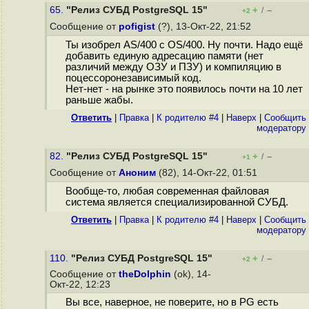
65.
"Релиз СУБД PostgreSQL 15"
+
–
/
+2
Сообщение от
pofigist
(?), 13-Окт-22, 21:52
Ты изобрел AS/400 с OS/400. Ну почти. Надо ещё
добавить единую адресацию памяти (нет
различий между ОЗУ и ПЗУ) и компиляцию в
поцессоронезависимый код.
Нет-нет - на рынке это появилось почти на 10 лет
раньше жабы.
Ответить
|
Правка
|
К родителю #4
|
Наверх
|
Cообщить
модератору
82.
"Релиз СУБД PostgreSQL 15"
+
–
/
+1
Сообщение от
Аноним
(82), 14-Окт-22, 01:51
Вообще-то, любая современная файловая
система является специализированной СУБД.
Ответить
|
Правка
|
К родителю #4
|
Наверх
|
Cообщить
модератору
110.
"Релиз СУБД PostgreSQL 15"
+
–
/
+2
Сообщение от
theDolphin
(ok), 14-
Окт-22, 12:23
Вы все, наверное, не поверите, но в PG есть