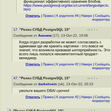
функционал эффективного хранения блобов.
https://www.postgresql.org/docs/current/largeobjects.
html
Ответить
|
Правка
|
К родителю #4
|
Наверх
|
Cообщить
модератору
17.
"Релиз СУБД PostgreSQL 15"
+
–
/
+2
Сообщение от
Аноним
(17), 13-Окт-22, 19:06
Когда отдел разработки не может согласовать с
админами где им хранить картинки - это вовсе не
значит, что возникла кровавая ынтерпрайзность. Это
всего лишь попался некомпетентный продакт-
менеджер.
Ответить
|
Правка
|
К родителю #2
|
Наверх
|
Cообщить
модератору
47.
"Релиз СУБД PostgreSQL 15"
+
–
/
+3
Сообщение от
darkshvein
(ok), 13-Окт-22, 20:23
увольте вашего DBA! срочно!
Ответить
|
Правка
|
К родителю #2
|
Наверх
|
Cообщить
модератору
3.
"Релиз СУБД PostgreSQL 15"
+
–