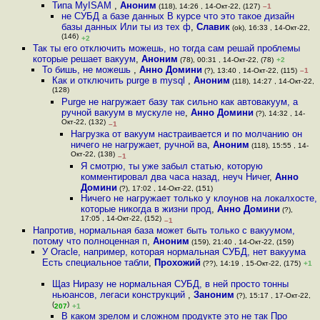
Типа MyISAM
,
Аноним
(118), 14:26 , 14-Окт-22, (127)
–1
не СУБД а базе данных В курсе что это такое дизайн
базы данных Или ты из тех ф
,
Славик
(ok), 16:33 , 14-Окт-22,
(146)
+2
Так ты его отключить можешь, но тогда сам решай проблемы
которые решает вакуум
,
Аноним
(78), 00:31 , 14-Окт-22, (78)
+2
То бишь, не можешь
,
Анно Домини
(?), 13:40 , 14-Окт-22, (115)
–1
Как и отключить purge в mysql
,
Аноним
(118), 14:27 , 14-Окт-22,
(128)
Purge не нагружает базу так сильно как автовакуум, а
ручной вакуум в мускуле не
,
Анно Домини
(?), 14:32 , 14-
Окт-22, (132)
–1
Нагрузка от вакуум настраивается и по молчанию он
ничего не нагружает, ручной ва
,
Аноним
(118), 15:55 , 14-
Окт-22, (138)
–1
Я смотрю, ты уже забыл статью, которую
комментировал два часа назад, неуч Ничег
,
Анно
Домини
(?), 17:02 , 14-Окт-22, (151)
Ничего не нагружает только у клоунов на локалхосте,
которые никогда в жизни прод
,
Анно Домини
(?),
17:05 , 14-Окт-22, (152)
–1
Напротив, нормальная база может быть только с вакуумом,
потому что полноценная п
,
Аноним
(159), 21:40 , 14-Окт-22, (159)
У Oracle, например, которая нормальная СУБД, нет вакуума
Есть специальное табли
,
Прохожий
(??), 14:19 , 15-Окт-22, (175)
+1
Щаз Ниразу не нормальная СУБД, в ней просто тонны
ньюансов, легаси конструкций
,
Заноним
(?), 15:17 , 17-Окт-22,
(
)
207
+1
В каком зрелом и сложном продукте это не так Про