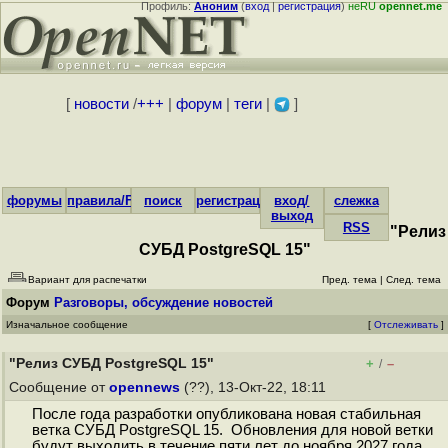
Профиль:
Аноним
(
вход
|
регистрация
)
неRU
opennet.me
[
новости
/
+++
|
форум
|
теги
|
]
форумы
правила/FAQ
поиск
регистрация
вход/
слежка
выход
RSS
"Релиз
СУБД PostgreSQL 15"
Вариант для распечатки
Пред. тема
|
След. тема
Форум
Разговоры, обсуждение новостей
Изначальное сообщение
[
Отслеживать
]
"Релиз СУБД PostgreSQL 15"
+
–
/
Сообщение от
opennews
(??), 13-Окт-22, 18:11
После года разработки опубликована новая стабильная
ветка СУБД PostgreSQL 15. Обновления для новой ветки
будут выходить в течение пяти лет до ноября 2027 года...