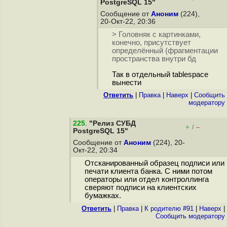
PostgreSQL 15"
Сообщение от
Аноним
(224),
20-Окт-22, 20:36
> Головняк с картинками,
конечно, присутствует
определённый (фрагментации
пространства внутри бд
Так в отдельный tablespace
вынести
Ответить
|
Правка
|
Наверх
|
Cообщить
модератору
225
.
"Релиз СУБД
+
–
/
PostgreSQL 15"
Сообщение от
Аноним
(224), 20-
Окт-22, 20:34
Отсканированный образец подписи или
печати клиента банка. С ними потом
операторы или отдел контроллинга
сверяют подписи на клиентских
бумажках.
Ответить
|
Правка
|
К родителю #91
|
Наверх
|
Cообщить модератору