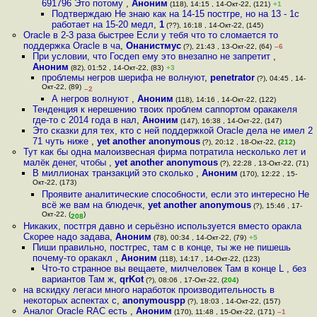
691796 Это потому
,
Аноним
(118), 14:15 , 14-Окт-22, (121)
+1
Подтверждаю Не знаю как на 14-15 постгре, но на 13 - 1с
работает на 15-20 медл
,
1
(??), 16:18 , 14-Окт-22, (145)
Oracle в 2-3 раза быстрее Если у тебя что то сломается то
поддержка Oracle в ча
,
Онанистмус
(?), 21:43 , 13-Окт-22, (64)
–6
При условии, что Госдеп ему это внезапно не запретит
,
Аноним
(82), 01:52 , 14-Окт-22, (83)
+3
проблемы негров шерифа не волнуют
,
penetrator
(?), 04:45 , 14-
Окт-22, (89)
–2
А негров волнуют
,
Аноним
(118), 14:16 , 14-Окт-22, (122)
Тенденция к нерешению твоих проблем саппортом оракакеля
где-то с 2014 года в нал
,
Аноним
(147), 16:38 , 14-Окт-22, (147)
Это сказки для тех, кто с ней поддержкой Oracle дела не имел 2
71 чуть ниже
,
yet another anonymous
(?), 20:12 , 18-Окт-22, (
212
)
Тут как бы одна малоизвесная фирма потратила несколько лет и
малёк денег, чтобы
,
yet another anonymous
(?), 22:28 , 13-Окт-22, (71)
В миллионах транзакций это сколько
,
Аноним
(170), 12:22 , 15-
Окт-22, (173)
Проявите аналитические способности, если это интересно Не
всё же вам на блюдечк
,
yet another anonymous
(?), 15:46 , 17-
Окт-22, (
)
208
Никаких, постгря давно и серьёзно используется вместо оракла
Скорее надо задава
,
Аноним
(78), 00:34 , 14-Окт-22, (79)
+5
Пиши правильно, постгрес, там с в конце, ты же не пишешь
почему-то оракакл
,
Аноним
(118), 14:17 , 14-Окт-22, (123)
Что-то странное вы вещаете, милчеловек Там в конце L , без
вариантов Там ж
,
qrKot
(?), 08:06 , 17-Окт-22, (
204
)
на вскидку легаси много наработок производительность в
некоторых аспектах с
,
anonymouspp
(?), 18:03 , 14-Окт-22, (157)
Аналог Oracle RAC есть
,
Аноним
(170), 11:48 , 15-Окт-22, (171)
–1