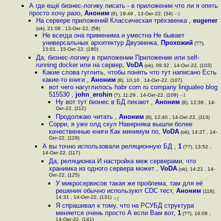
А где ещё бизнес-логику писать - в приложении что ли я опять
просто хочу разо
,
Аноним
(8), 19:49 , 13-Окт-22, (34)
–1
На сервере приложений Классическая трёхзвенка
,
eugener
(ok), 21:08 , 13-Окт-22, (58)
Не всегда она применима и уместна Не бывает
универсальных архитектур Двузвенка
,
Прохожий
(??),
15:01 , 15-Окт-22, (180)
Да, бизнес-логику в приложении Приложение или self-
running docker или на сервер
,
VoDA
(ok), 09:32 , 14-Окт-22, (103)
Какие слова гуглить, чтобы понять что тут написано Есть
какие-то книги
,
Аноним
(8), 10:10 , 14-Окт-22, (107)
вот чего нагуглилось habr com ru company lingualeo blog
515530
,
john_erohin
(?), 11:29 , 14-Окт-22, (109)
–1
Ну вот тут бизнес в БД пихают
,
Аноним
(8), 12:39 , 14-
Окт-22, (112)
Продолжаю читать
,
Аноним
(8), 12:40 , 14-Окт-22, (113)
Сорри, я уже олд скул Наверняка вышли более
качественные книги Как минимум по
,
VoDA
(ok), 14:27 , 14-
Окт-22, (129)
А вы точно использовали реляционную БД
,
1
(??), 13:52 ,
14-Окт-22, (117)
Да, реляционка И настройка меж серверами, что
хранимка из одного сервера может
,
VoDA
(ok), 14:21 , 14-
Окт-22, (125)
У микросервисов такая же проблема, там для её
решения обычно используют CDC тест
,
Аноним
(118),
14:31 , 14-Окт-22, (131)
+2
Я спрашивал к тому, что на РСУБД структура
меняется очень просто А если Вам вот
,
1
(??), 16:08 ,
14-Окт-22, (141)