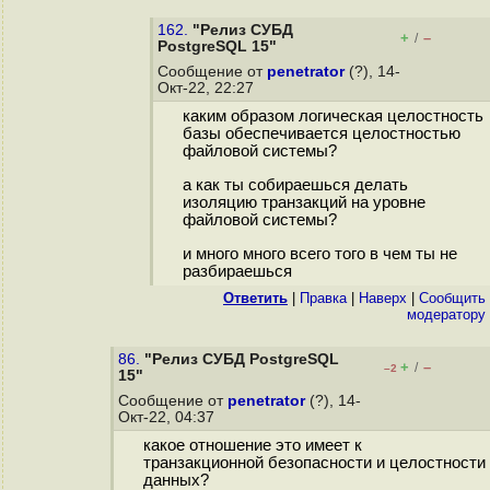
162.
"Релиз СУБД
+
–
/
PostgreSQL 15"
Сообщение от
penetrator
(?), 14-
Окт-22, 22:27
каким образом логическая целостность
базы обеспечивается целостностью
файловой системы?
а как ты собираешься делать
изоляцию транзакций на уровне
файловой системы?
и много много всего того в чем ты не
разбираешься
Ответить
|
Правка
|
Наверх
|
Cообщить
модератору
86.
"Релиз СУБД PostgreSQL
+
–
/
–2
15"
Сообщение от
penetrator
(?), 14-
Окт-22, 04:37
какое отношение это имеет к
транзакционной безопасности и целостности
данных?