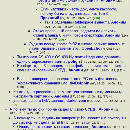
потом этими же самыми руками пи
,
Аноним
(209),
22:08 , 17-Окт-22, (
)
209
Если картинки - часть документа какого-то,
почему бы их в БД и не хранить Тем б
,
Прохожий
(??), 06:12 , 19-Окт-22, (
216
)
Так в отдельный tablespace вынести
,
Аноним
(224), 20:36 , 20-Окт-22, (
226
)
Отсканированный образец подписи или печати
клиента банка С ними потом операторы
,
Аноним
(224),
20:34 , 20-Окт-22, (
)
225
Судя по всему, кроме fat32 в школе больше ничего не
учили Вшивые статейки это
,
OpenEcho
(?), 08:17 , 14-
Окт-22, (96)
–2
Ты изобрел AS 400 с OS 400 Ну почти Надо ещё добавить
единую адресацию памяти
,
pofigist
(?), 21:52 , 13-Окт-22, (65)
+2
Вообще-то, любая современная файловая система является
специализированной СУБД
,
Аноним
(82), 01:51 , 14-Окт-22, (82)
+1
Вы все, наверное, не поверите, но в PG есть функционал
эффективного хранения бло
,
theDolphin
(ok), 12:23 , 14-Окт-22,
(110)
+2
Когда отдел разработки не может согласовать с админами где
им хранить картинки -
,
Аноним
(17), 19:06 , 13-Окт-22, (17)
+2
увольте вашего DBA срочно
,
darkshvein
(ok), 20:23 , 13-Окт-22, (47)
+3
А почему ты до сих пор не смделал свою СУБД
,
Аноним
(3),
18:19 , 13-Окт-22, (3)
–1
А почему ты не ездишь на запорожце Не нравится А почему ты
до сих пор не сдела
,
ЫгиПгт
(?), 18:34 , 13-Окт-22, (7)
–1
Очевидно, что ходить пешком полезнее
,
Аноним
(3), 18:51 , 13-