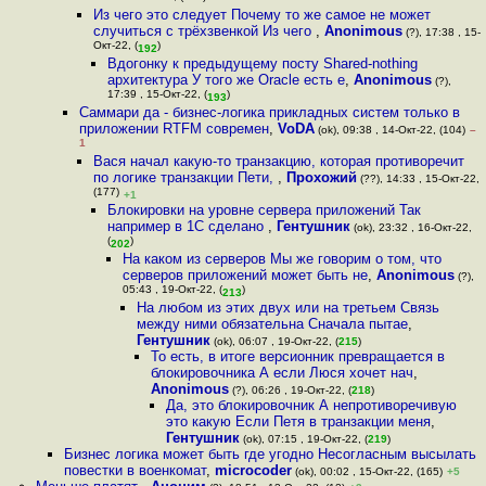
Из чего это следует Почему то же самое не может
случиться с трёхзвенкой Из чего
,
Anonimous
(?), 17:38 , 15-
Окт-22, (
)
192
Вдогонку к предыдущему посту Shared-nothing
архитектура У того же Oracle есть е
,
Anonimous
(?),
17:39 , 15-Окт-22, (
)
193
Саммари да - бизнес-логика прикладных систем только в
приложении RTFM современ
,
VoDA
(ok), 09:38 , 14-Окт-22, (104)
–
1
Вася начал какую-то транзакцию, которая противоречит
по логике транзакции Пети,
,
Прохожий
(??), 14:33 , 15-Окт-22,
(177)
+1
Блокировки на уровне сервера приложений Так
например в 1С сделано
,
Гентушник
(ok), 23:32 , 16-Окт-22,
(
)
202
На каком из серверов Мы же говорим о том, что
серверов приложений может быть не
,
Anonimous
(?),
05:43 , 19-Окт-22, (
)
213
На любом из этих двух или на третьем Связь
между ними обязательна Сначала пытае
,
Гентушник
(ok), 06:07 , 19-Окт-22, (
215
)
То есть, в итоге версионник превращается в
блокировочника А если Люся хочет нач
,
Anonimous
(?), 06:26 , 19-Окт-22, (
218
)
Да, это блокировочник А непротиворечивую
это какую Если Петя в транзакции меня
,
Гентушник
(ok), 07:15 , 19-Окт-22, (
219
)
Бизнес логика может быть где угодно Несогласным высылать
повестки в военкомат
,
microcoder
(ok), 00:02 , 15-Окт-22, (165)
+5