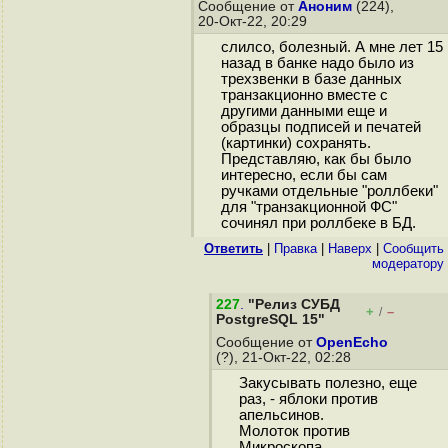
Сообщение от
Аноним
(224),
20-Окт-22, 20:29
слилсо, болезный. А мне лет 15
назад в банке надо было из
трехзвенки в базе данных
транзакционно вместе с
другими данными еще и
образцы подписей и печатей
(картинки) сохранять.
Представляю, как бы было
интересно, если бы сам
ручками отдельные "роллбеки"
для "транзакционной ФС"
сочинял при роллбеке в БД.
Ответить
|
Правка
|
Наверх
|
Cообщить
модератору
227
.
"Релиз СУБД
+
–
/
PostgreSQL 15"
Сообщение от
OpenEcho
(?), 21-Окт-22, 02:28
Закусывать полезно, еще
раз, - яблоки против
апельсинов.
Молоток против
Микроскопа...