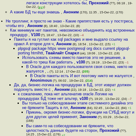
легаси конструкции хотелось бы
,
Прохожий
(??), 06:18 , 19-
Окт-22, (
)
217
А какие БД ты еще знаешь
,
Аноним
(170), 11:35 , 15-Окт-22, (170)
Не троллинг, я просто не знаю - Какие препятствия есть у постгреса,
чтобы его
,
Аноним
(8), 18:40 , 13-Окт-22, (8)
Как минимум нет пакетов, невозможно объединять код встроенных
процедур
,
V100
(?), 18:47 , 13-Окт-22, (10)
–4
Пакеты я на гуглил как sql packages и мне выдало ссылку на
оракл А второе для ч
,
Аноним
(8), 18:54 , 13-Окт-22, (15)
+1
plpgsql package https www postgresql org docs current plpgsql-
porting htmlhtt
,
Твайлайт Спаркл
(ok), 19:06 , 13-Окт-22, (18)
Использовать схемы вместо пакетов это не решение, а
какой-то треш Как работать
,
v100
(?), 19:19 , 13-Окт-22, (23)
–1
В Oracle для каждого пользователя своя схема, никто не
жалуется
,
.
(?), 12:14 , 17-Окт-22, (
205
)
В Oracle пакеты есть И вот поэтому никто не жалуется
,
Anonimous
(?), 06:02 , 19-Окт-22, (
214
)
Да, да, бизнес-логика на процедурах в БД, этот изврат должен
подохнуть вместе с
,
Аноним
(22), 19:18 , 13-Окт-22, (22)
+4
к сожалению, пока нет альтенатив oracle Логике на
процедурах БД тоже нет альтер
,
v100
(?), 19:20 , 13-Окт-22, (24)
–7
Вы только на собеседовании этапе системного дизайна это
не брякните Тащить в пл
,
Аноним
(84), 02:45 , 14-Окт-22, (84)
+1
Прикинь, окромя бизнес-логики, функции на СУБД могут и
для других целей применят
,
Заноним
(?), 03:29 , 15-Окт-22,
(168)
Вы сами-то на собеседовании не брякните, что
целостность данных будете на сторон
,
Прохожий
(??),
14:25 , 15-Окт-22, (176)
+2