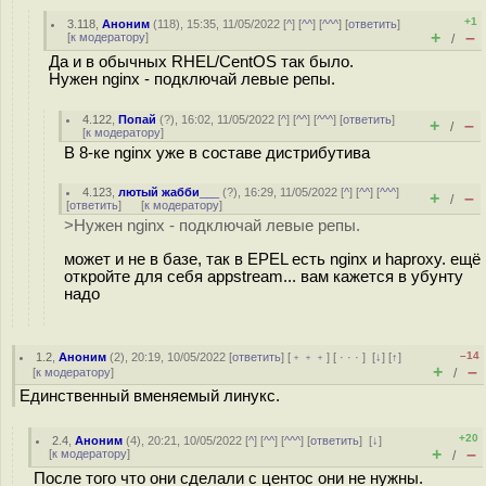
+1
3.118
,
Аноним
(
118
), 15:35, 11/05/2022 [
^
] [
^^
] [
^^^
] [
ответить
]
+
–
[
к модератору
]
/
Да и в обычных RHEL/CentOS так было.
Нужен nginx - подключай левые репы.
4.122
,
Попай
(
?
), 16:02, 11/05/2022 [
^
] [
^^
] [
^^^
] [
ответить
]
+
–
/
[
к модератору
]
В 8-ке nginx уже в составе дистрибутива
4.123
,
лютый жабби___
(
?
), 16:29, 11/05/2022 [
^
] [
^^
] [
^^^
]
+
–
/
[
ответить
]
[
к модератору
]
>Нужен nginx - подключай левые репы.
может и не в базе, так в EPEL есть nginx и haproxy. ещё
откройте для себя appstream... вам кажется в убунту
надо
–14
1.2
,
Аноним
(
2
), 20:19, 10/05/2022 [
ответить
] [
﹢﹢﹢
] [
· · ·
]
[
↓
] [
↑
]
+
–
[
к модератору
]
/
Единственный вменяемый линукс.
+20
2.4
,
Аноним
(
4
), 20:21, 10/05/2022 [
^
] [
^^
] [
^^^
] [
ответить
]
[
↓
]
+
–
[
к модератору
]
/
После того что они сделали с центос они не нужны.