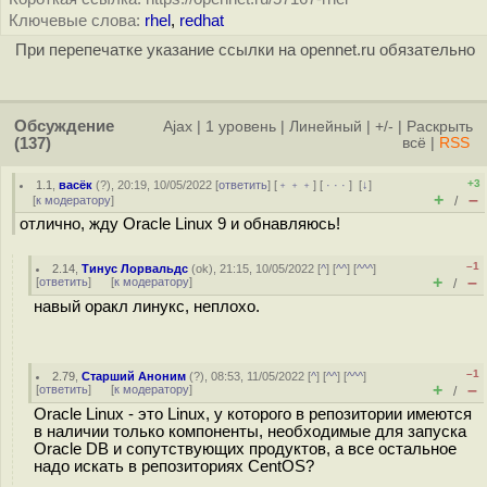
Ключевые слова:
rhel
,
redhat
При перепечатке указание ссылки на opennet.ru обязательно
Обсуждение
Ajax
|
1 уровень
|
Линейный
|
+/-
|
Раскрыть
(137)
всё
|
RSS
+3
1.1
,
васёк
(
?
), 20:19, 10/05/2022 [
ответить
] [
﹢﹢﹢
] [
· · ·
]
[
↓
]
+
–
[
к модератору
]
/
отлично, жду Oracle Linux 9 и обнавляюсь!
–1
2.14
,
Тинус Лорвальдс
(
ok
), 21:15, 10/05/2022 [
^
] [
^^
] [
^^^
]
+
–
[
ответить
]
[
к модератору
]
/
навый оракл линукс, неплохо.
–1
2.79
,
Старший Аноним
(
?
), 08:53, 11/05/2022 [
^
] [
^^
] [
^^^
]
+
–
[
ответить
]
[
к модератору
]
/
Oracle Linux - это Linux, у которого в репозитории имеются
в наличии только компоненты, необходимые для запуска
Oracle DB и сопутствующих продуктов, а все остальное
надо искать в репозиториях CentOS?