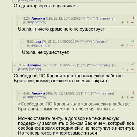
[
к модератору
]
Он для корпората спрашивает
–3
4.25
,
Аноним
(
19
), 22:12, 10/05/2022 [
^
] [
^^
] [
^^^
] [
ответить
]
+
–
[
к модератору
]
/
Ubuntu, ничего кроме него не существует.
+3
5.31
,
ыы
(
?
), 23:11, 10/05/2022 [
^
] [
^^
] [
^^^
] [
ответить
]
+
–
[
к модератору
]
/
Ubuntu не существует.
+4
3.32
,
Аноним
(
32
), 23:31, 10/05/2022 [
^
] [
^^
] [
^^^
] [
ответить
]
[
↑
]
+
–
[
к модератору
]
/
Свободное ПО Канони-кала канонически в рабстве
Британии, коммерческие отношения закрыты
–1
4.42
,
Аноним
(
46
), 00:32, 11/05/2022 [
^
] [
^^
] [
^^^
] [
ответить
]
+
–
[
к модератору
]
/
>Свободное ПО Канони-кала канонически в рабстве
Британии, коммерческие отношения закрыты
Можно ставить генту, а договор на техническую
поддержку заключить с божом Василием, который все
свободное время отводил ей и не поступил в институт.
Но теперь готов импортозаместиться