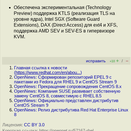
Обеспечена экспериментальная (Technology
Preview) поддержка KTLS (реализация TLS на
уровне ядра), Intel SGX (Software Guard
Extensions), DAX (Direct Access) для ext4 и XFS,
поддержка AMD SEV и SEV-ES в гипервизоре
KVM.
+
–
исправить
/
+10
Главная ссылка к новости
(
https://www.redhat.com/en/abou...
)
OpenNews: Сформирован репозиторий EPEL 9 с
пакетами из Fedora для RHEL 9 и CentOS Stream 9
OpenNews: Прекращение сопровождения CentOS 8.x
OpenNews: Компания SUSE развивает собственную
замену CentOS 8, совместимую с RHEL 8.5
OpenNews: Официально представлен дистрибутив
CentOS Stream 9
OpenNews: Релиз дистрибутива Red Hat Enterprise Linux
8
Лицензия:
CC BY 3.0
Короткая ссылка: https://opennet.ru/57167-rhel