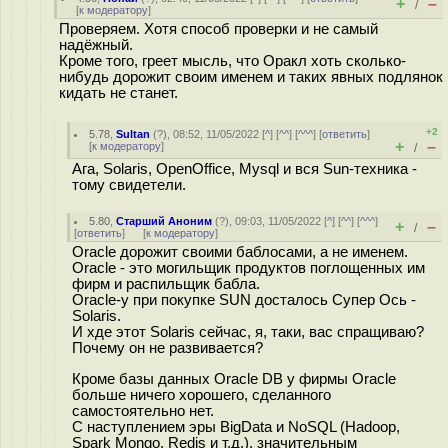
+
–
/
[
к модератору
]
Проверяем. Хотя способ проверки и не самый
надёжный.
Кроме того, греет мысль, что Оракл хоть сколько-
нибудь дорожит своим именем и таких явных подлянок
кидать не станет.
+2
5.78
,
Sultan
(
?
), 08:52, 11/05/2022 [
^
] [
^^
] [
^^^
] [
ответить
]
+
–
[
к модератору
]
/
Ага, Solaris, OpenOffice, Mysql и вся Sun-техника -
тому свидетели.
5.80
,
Старший Аноним
(
?
), 09:03, 11/05/2022 [
^
] [
^^
] [
^^^
]
+
–
/
[
ответить
]
[
к модератору
]
Oracle дорожит своими баблосами, а не именем.
Oracle - это могильщик продуктов поглощенных им
фирм и распильщик бабла.
Oracle-у при покупке SUN досталось Супер Ось -
Solaris.
И хде этот Solaris сейчас, я, таки, вас спращиваю?
Почему он не развивается?
Кроме базы данных Oracle DB у фирмы Oracle
больше ничего хорошего, сделанного
самостоятельно нет.
С наступлением эры BigData и NoSQL (Hadoop,
Spark Mongo, Redis и т.д.), значительным