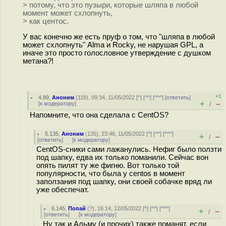
> потому, что это пузыри, которые шляпа в любой
момент может схлопнуть,
> как центос.
У вас конечно же есть пруф о том, что "шляпа в любой
может схлопнуть" Alma и Rocky, не нарушая GPL, а
иначе это просто голословное утверждение с душком
метана?!
+1
4.89
,
Аноним
(
118
), 09:34, 11/05/2022 [
^
] [
^^
] [
^^^
] [
ответить
]
+
–
[
к модератору
]
/
Напомните, что она сделала с CentOS?
5.135
,
Аноним
(
135
), 23:46, 11/05/2022 [
^
] [
^^
] [
^^^
]
+
–
/
[
ответить
]
[
к модератору
]
CentOS-сники сами лажанулись. Нефиг было ползти
под шапку, едва их только поманили. Сейчас вон
опять пилят ту же фигню. Вот только той
популярности, что была у centos в момент
заползания под шапку, они своей собачке вряд ли
уже обеспечат.
6.145
,
Попай
(
?
), 16:14, 12/05/2022 [
^
] [
^^
] [
^^^
]
+
–
/
[
ответить
]
[
к модератору
]
Ну так и Альму (и прочих) также поманят, если