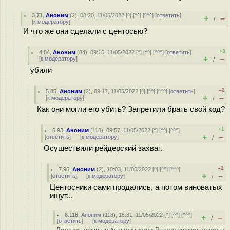
3.71
,
Аноним
(
2
), 08:20, 11/05/2022 [
^
] [
^^
] [
^^^
] [
ответить
]
+
–
/
[
к модератору
]
И что же они сделали с центосью?
+3
4.84
,
Аноним
(
84
), 09:15, 11/05/2022 [
^
] [
^^
] [
^^^
] [
ответить
]
+
–
[
к модератору
]
/
убили
–2
5.85
,
Аноним
(
2
), 09:17, 11/05/2022 [
^
] [
^^
] [
^^^
] [
ответить
]
+
–
[
к модератору
]
/
Как они могли его убить? Запретили брать свой код?
+1
6.93
,
Аноним
(
118
), 09:57, 11/05/2022 [
^
] [
^^
] [
^^^
]
+
–
[
ответить
]
[
к модератору
]
/
Осуществили рейдерский захват.
–2
7.96
,
Аноним
(
2
), 10:03, 11/05/2022 [
^
] [
^^
] [
^^^
]
+
–
[
ответить
]
[
к модератору
]
/
Центосники сами продались, а потом виноватых
ищут...
8.116
,
Аноним
(
118
), 15:31, 11/05/2022 [
^
] [
^^
] [
^^^
]
+
–
/
[
ответить
]
[
к модератору
]