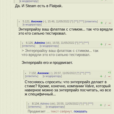
[
к модератору
]
Да. И Steam есть в Flatpak.
5.121
,
Аноним
(
-
), 15:46, 11/05/2022 [
^
] [
^^
] [
^^^
] [
ответить
]
+
–
/
[
к модератору
]
Энтерпрайзу ваш флатпак с стимом... так что врядли
это кто сильно тестировал.
6.126
,
Admino
(
ok
), 16:56, 11/05/2022 [
^
] [
^^
] [
^^^
]
+
–
/
[
ответить
]
[
к модератору
]
> Энтерпрайзу ваш флатпак с стимом... так
что врядли это кто сильно тестировал.
Энтерпрайз его и продвигает.
+1
7.132
,
Аноним
(
-
), 20:37, 11/05/2022 [
^
] [
^^
] [
^^^
]
+
–
[
ответить
]
[
к модератору
]
/
Стесняюсь спросить: что энтерпрайз делает в
стиме? Кроме, конечно, компании Valve, который
наверное можно за энтерпрайз посчитать, но все
ж специфичный...
8.134
,
Admino
(
ok
), 20:55, 11/05/2022 [
^
] [
^^
] [
^^^
]
+
–
/
[
ответить
]
[
к модератору
]
Продвигает ...
текст свёрнут,
показать