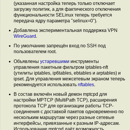
(указанная настройка теперь только отключает
загрузку политик, а для фактического отключения
функциональности SELinux теперь требуется
передача ядру параметра "selinux=0").
Добавлена экспериментальная поддержка VPN
WireGuard
.
По умолчанию запрещён вход по SSH под
пользователем root.
Объявлены
устаревшими
инструменты
управления пакетным фильтром iptables-nft
(утилиты iptables, ip6tables, ebtables и arptables) и
ipset. Для управления межсетевым экраном теперь
рекомендуется использовать
nftables
.
В состав включён новый демон mptcpd для
настройки MPTCP (MultiPath TCP), расширения
протокола TCP для организации работы TCP-
соединения с доставкой пакетов одновременно по
нескольким маршрутам через разные сетевые
интерфейсы, привязанные к разным IP-адресам.
Использование mptcpd даёт возможность