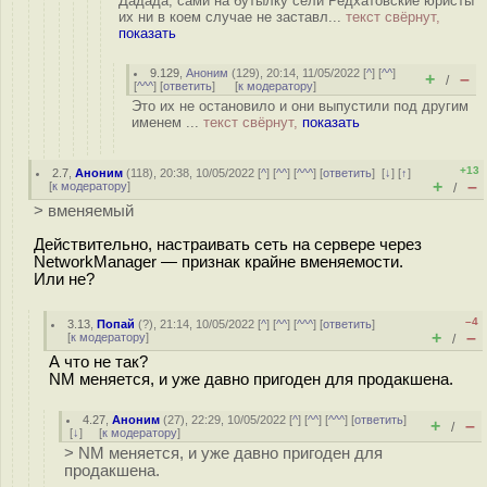
Дадада, сами на бутылку сели Редхатовские юристы
их ни в коем случае не заставл...
текст свёрнут,
показать
9.129
,
Аноним
(
129
), 20:14, 11/05/2022 [
^
] [
^^
]
+
–
/
[
^^^
] [
ответить
]
[
к модератору
]
Это их не остановило и они выпустили под другим
именем ...
текст свёрнут,
показать
+13
2.7
,
Аноним
(
118
), 20:38, 10/05/2022 [
^
] [
^^
] [
^^^
] [
ответить
]
[
↓
] [
↑
]
+
–
[
к модератору
]
/
> вменяемый
Действительно, настраивать сеть на сервере через
NetworkManager — признак крайне вменяемости.
Или не?
–4
3.13
,
Попай
(
?
), 21:14, 10/05/2022 [
^
] [
^^
] [
^^^
] [
ответить
]
+
–
[
к модератору
]
/
А что не так?
NM меняется, и уже давно пригоден для продакшена.
4.27
,
Аноним
(
27
), 22:29, 10/05/2022 [
^
] [
^^
] [
^^^
] [
ответить
]
+
–
/
[
↓
] [
к модератору
]
> NM меняется, и уже давно пригоден для
продакшена.