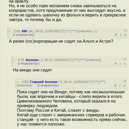
на ораклу.
Но, я не особо горю желанием снова завязываться на
копрорастов, хотя предложение от них выглядит вкусно, и
если не одевать шапочку из фольги и верить в прекрасное
завтра, то почему бы и да.
+1
2.60
,
X86
(
ok
), 06:02, 11/05/2022 [
^
] [
^^
] [
^^^
] [
ответить
]
[
↓
]
+
–
[
к модератору
]
/
А разве (гос)корпорации не сидят на Альте и Астре?
+1
3.73
,
Аноним
(
-
), 08:23, 11/05/2022 [
^
] [
^^
] [
^^^
] [
ответить
]
+
–
[
к модератору
]
/
На винде они сидят
+6
4.83
,
Старший Аноним
(
?
), 09:15, 11/05/2022 [
^
] [
^^
] [
^^^
]
+
–
[
ответить
]
[
к модератору
]
/
Пока сидят они на Венде, потому как несмышленыши
были, как впрочем и китайцы - слепо верили в елого
Цивилизованного Человека, который оказался на
проверку людоедом.
Поэтому Россия и Китай, слазят с винды.
Китай еще слазит с американских серверов и рабочих
станций - у него есть такая возможность прямо сейчас,
у нас появится попозже.