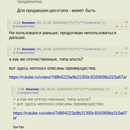
продакшена.
Для продакшен-десктопа - может быть.
–1
2.19
,
Аноним
(
19
), 21:33, 10/05/2022 [
^
] [
^^
] [
^^^
] [
ответить
]
[
↑
]
+
–
[
к модератору
]
/
Не пользовался раньше, продолжаю непользоваться
дальше.
+3
2.34
,
Аноним
(
34
), 23:48, 10/05/2022 [
^
] [
^^
] [
^^^
] [
ответить
]
[
↓
]
+
–
[
к модератору
]
/
а как же отечественные, типа альта?
вот здесь неплохо описаны преимущества:
https://rutube.ru/video/7d864223a9b21350c8165698a310a67a/
+7
3.38
,
Аноним
(
38
), 00:24, 11/05/2022 [
^
] [
^^
] [
^^^
] [
ответить
]
[
↓
]
+
–
[
к модератору
]
/
> а как же отечественные, типа альта?
> вот здесь неплохо описаны преимущества:
>
https://rutube.ru/video/7d864223a9b21350c8165698a310a67
a/
гы-гы