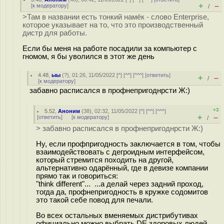
+
–
[
к модератору
]
/
>Там в названии есть тонкий намёк - слово Enterprise,
которое указывает на то, что это производственный
дистр для работы.
Если бы меня на работе посадили за компьютер с
гномом, я бы уволился в этот же день
4.48
,
ыы
(
?
), 01:26, 11/05/2022 [
^
] [
^^
] [
^^^
] [
ответить
]
+
–
/
[
к модератору
]
забавно расписался в профнепригоднрсти Ж:)
+3
5.52
,
Аноним
(
38
), 02:32, 11/05/2022 [
^
] [
^^
] [
^^^
]
+
–
[
ответить
]
[
к модератору
]
/
> забавно расписался в профнепригоднрсти Ж:)
Ну, если профпригодность заключается в том, чтобы
взаимодействовать с дегроидным интерфейсом,
который стремится походить на другой,
альтернативно одарённый, где в девизе компании
прямо так и говориться:
"think different"... ...а делай через задний проход,
тогда да, профнепригодность в кружке содомитов
это такой себе повод для печали.
Во всех остальных вменяемых дистрибутивах
официально можно выбрать DE здоровых людей,