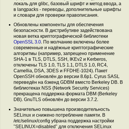
локаль для glibc, базовый шрифт и метод ввода, а
в langpacks - переводы, дополнительные шрифты
и словари для проверки правописания.
Обновлены компоненты для обеспечения
безопасности. В дистрибутиве задействована
новая ветка криптографической библиотеки
OpenSSL 3.0
. По молчанию включены более
современные и надёжные криптографические
алгоритмы (например, запрещено применение
SHA-1 в TLS, DTLS, SSH, IKEv2 и Kerberos,
отключены TLS 1.0, TLS 1.1, DTLS 1.0, RC4,
Camellia, DSA, 3DES и FFDHE-1024). Пакет
OpenSSH обновлён до версии 8.6p1. Cyrus SASL
переведён на бэкенд GDBM вместо Berkeley DB. В
библиотеках NSS (Network Security Services)
прекращена поддержка формата DBM (Berkeley
DB). GnuTLS обновлён до версии 3.7.2.
Значительно повышена производительность
SELinux и снижено потребление памяти. В
/etc/selinux/config убрана поддержка настройки
"SELINUX=disabled" для отключения SELinux