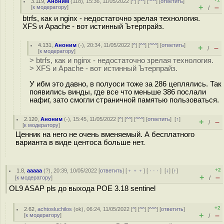
3.119
,
Аноним
(
118
), 15:36, 11/05/2022 [
^
] [
^^
] [
^^^
] [
ответить
]
+
–
[
к модератору
]
/
btrfs, как и nginx - недостаточно зрелая технология.
XFS и Apache - вот истинный Ътерпрайз.
4.131
,
Аноним
(
-
), 20:34, 11/05/2022 [
^
] [
^^
] [
^^^
] [
ответить
]
+
–
/
[
к модератору
]
> btrfs, как и nginx - недостаточно зрелая технология.
> XFS и Apache - вот истинный Ътерпрайз.
У ибм это давно, в полуоси тоже за 286 цеплялись. Так
появились винды, где все что меньше 386 послали
нафиг, зато смогли страничной памятью пользоваться.
2.120
,
Аноним
(
-
), 15:45, 11/05/2022 [
^
] [
^^
] [
^^^
] [
ответить
]
[
↑
]
+
–
/
[
к модератору
]
Ценник на него не очень вменяемый. А бесплатного
варианта в виде центоса больше нет.
+2
1.8
,
aaaaa
(
?
), 20:39, 10/05/2022 [
ответить
] [
﹢﹢﹢
] [
· · ·
]
[
↓
] [
↑
]
+
–
[
к модератору
]
/
OL9 ASAP pls до выхода POE 3.18 sentinel
+2
2.62
,
achtosluchilos
(
ok
), 06:24, 11/05/2022 [
^
] [
^^
] [
^^^
] [
ответить
]
+
–
[
к модератору
]
/