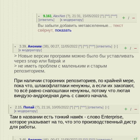
9.161
,
AlexNet
(
?
), 21:31, 15/05/2022 [
^
] [
^^
] [
^^^
]
+
–
/
[
ответить
]
[
к модератору
]
Вы забыли добавить метавселенные...
текст
свёрнут,
показать
3.39
,
Аноним
(
38
), 00:27, 11/05/2022 [
^
] [
^^
] [
^^^
] [
ответить
]
[
↑
]
+
–
/
[
к модератору
]
> Новые версии программ можно было бы уставливать
через snap или flatpak и
> не иметь проблем с маленьким и старым
репозиторием.
При наличии сторонних репозиториев, по крайней мере,
пока что, шлакофлатпаки ненужны, а если их закопают,
то всё равно снапошлаки ненужны, потому что лютая
виндузо-андроедная дичь с самого начала.
2.15
,
Попай
(
?
), 21:16, 10/05/2022 [
^
] [
^^
] [
^^^
] [
ответить
]
[
↑
]
+
–
/
[
к модератору
]
Там в названии есть тонкий намёк - слово Enterprise,
которое указывает на то, что это производственный дистр
для работы.
+7
3.46
,
Аноним
(
46
), 00:42, 11/05/2022 [
^
] [
^^
] [
^^^
] [
ответить
]