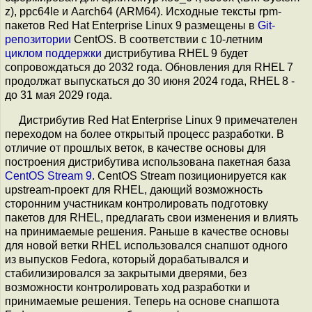
z), ppc64le и Aarch64 (ARM64). Исходные тексты rpm-
пакетов Red Hat Enterprise Linux 9 размещены в
Git-
репозитории
CentOS. В соответствии с 10-летним
циклом поддержки
дистрибутива RHEL 9 будет
сопровождаться до 2032 года. Обновления для RHEL 7
продолжат выпускаться до 30 июня 2024 года, RHEL 8 -
до 31 мая 2029 года.
Дистрибутив Red Hat Enterprise Linux 9 примечателен
переходом на более открытый процесс разработки. В
отличие от прошлых веток, в качестве основы для
построения дистрибутива использована пакетная база
CentOS Stream 9
. CentOS Stream позиционируется как
upstream-проект для RHEL, дающий возможность
сторонним участникам контролировать подготовку
пакетов для RHEL, предлагать свои изменения и влиять
на принимаемые решения. Раньше в качестве основы
для новой ветки RHEL использовался снапшот одного
из выпусков Fedora, который дорабатывался и
стабилизировался за закрытыми дверями, без
возможности контролировать ход разработки и
принимаемые решения. Теперь на основе снапшота