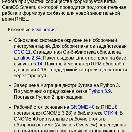
Fedora при участии сообщества формируется ветка
CentOS Stream, в которой проводится подготовительная
работа и формируется базис для новой значительной
ветки RHEL.
Ключевые
изменения
:
Обновлено системное окружение и сборочный
инструментарий. Для сборки пакетов задействован
GCC 11
. Стандартная Си-библиотека обновлена
до
glibc 2.34
. Пакет с ядром Linux построен на базе
выпуска
5.14
. Пакетный менеджер RPM обновлён
до версии 4.16 с поддержкой контроля целостности
через fapolicyd.
Завершена миграция дистрибутива на Python 3.
По умолчанию предложена ветка
Python 3.9
.
Поставка Python 2 прекращена.
Рабочий стол основан на
GNOME 40
(в RHEL 8
поставлялся GNOME 3.28) и библиотеке
GTK 4
. В
GNOME 40 виртуальные рабочие столы в
обзорном режиме (Activities Overview) переведены
на горизонтальную ориентацию и отображаются в