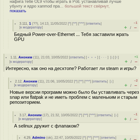
нафига тебе OL9 чтобы играть в PoE устанавливай лучше
убунту и ядро xanmod пра...
большой текст свёрнут,
показать
–1
3.111
,
1
(
??
), 14:13, 11/05/2022 [
^
] [
^^
] [
^^^
] [
ответить
]
+
–
[
к модератору
]
/
Бедный Power-over-Ethernet ... Тебя заставили жрать
GPU
+1
1.11
,
Аноним
(
11
), 21:03, 10/05/2022 [
ответить
] [
﹢﹢﹢
] [
· · ·
]
[
↓
] [
↑
]
+
–
[
к модератору
]
/
Интересно, как оно на десктопе? Работает ли steam и игры?
–2
2.12
,
Аноним
(
11
), 21:06, 10/05/2022 [
^
] [
^^
] [
^^^
] [
ответить
]
[
↓
]
+
–
[
к модератору
]
/
Новые версии программ можно было бы уставливать через
snap или flatpak и не иметь проблем с маленьким и старым
репозиторием.
–1
3.17
,
Аноним
(
17
), 21:32, 10/05/2022 [
^
] [
^^
] [
^^^
] [
ответить
]
[
↓
]
+
–
[
к модератору
]
/
А selinux дружит с флапаком?
4.29
,
Admino
(
ok
), 22:47, 10/05/2022 [
^
] [
^^
] [
^^^
] [
ответить
]
+
–
/