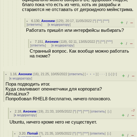
благо пока что есть из чего, хоть их разрабы и
стараются не отставать от дегроидного мейнстрима.
6.130
,
Аноним
(
129
), 20:17, 11/05/2022 [
^
] [
^^
] [
^^^
]
+
–
/
[
ответить
]
[
к модератору
]
Работать пришёл или интерфейсы выбирать?
7.151
,
Аноним
(
118
), 02:11, 13/05/2022 [
^
] [
^^
] [
^^^
]
+
–
/
[
ответить
]
[
к модератору
]
Странный вопрос. Как вообще можно работать
на гноме?
1.16
,
Аноним
(
16
), 21:25, 10/05/2022 [
ответить
] [
﹢﹢﹢
] [
· · ·
]
[
↓
] [
↑
]
+
–
/
[
к модератору
]
Пора подводить итог.
Куда сваливают опеннетчики для корпората?
AlmaLinux?
Попробовал RHEL8 бесплатно, ничего плохового.
–7
2.18
,
Аноним
(
19
), 21:33, 10/05/2022 [
^
] [
^^
] [
^^^
] [
ответить
]
[
↓
]
+
–
[
к модератору
]
/
Ubuntu, ничего кроме него не существует.
3.20
,
Попай
(
?
), 21:35, 10/05/2022 [
^
] [
^^
] [
^^^
] [
ответить
]
[
↓
]
+
–
/