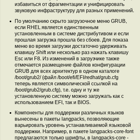
избавиться от фрагментации и унифицировать
звуковую инфраструктуру для разных применений.
По умолчанию скрыто загрузочное меню GRUB,
если RHEL является единственным
установленным в системе дистрибутивом и если
прошлая загрузка прошла без сбоев. Для показа
меню во время загрузки достаточно удерживать
клавишу Shift или несколько раз нажать клавишу
Esc или F8. Из изменений в загрузчике также
отмечается размещение файлов конфигурации
GRUB для всех архитектур в одном каталоге
/boot/grub2/ (файл /boot/efi/EFI/redhat/grub.cfg
теперь является символической ссылкой на
/boot/grub2/grub.cfg), т.е. одну и ту же
установленную систему можно загружать как с
использованием EFI, так и BIOS.
Компоненты для поддержки различных языков
вынесены в пакеты langpacks, позволяющие
варьировать уровень устанавливаемой языковой
поддержки. Например, в пакете langpacks-core-font
предлагаются только шрифты, в langpacks-core -