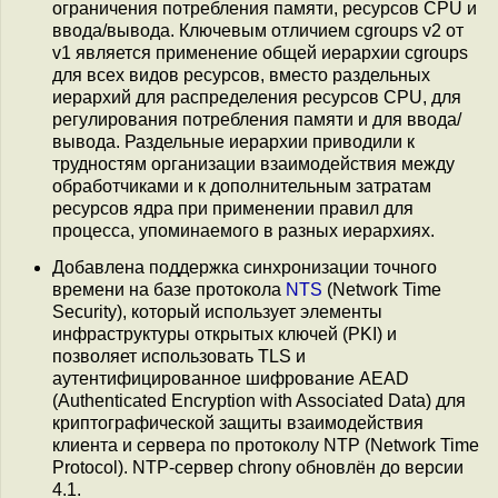
ограничения потребления памяти, ресурсов CPU и
ввода/вывода. Ключевым отличием cgroups v2 от
v1 является применение общей иерархии cgroups
для всех видов ресурсов, вместо раздельных
иерархий для распределения ресурсов CPU, для
регулирования потребления памяти и для ввода/
вывода. Раздельные иерархии приводили к
трудностям организации взаимодействия между
обработчиками и к дополнительным затратам
ресурсов ядра при применении правил для
процесса, упоминаемого в разных иерархиях.
Добавлена поддержка синхронизации точного
времени на базе протокола
NTS
(Network Time
Security), который использует элементы
инфраструктуры открытых ключей (PKI) и
позволяет использовать TLS и
аутентифицированное шифрование AEAD
(Authenticated Encryption with Associated Data) для
криптографической защиты взаимодействия
клиента и сервера по протоколу NTP (Network Time
Protocol). NTP-сервер chrony обновлён до версии
4.1.