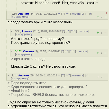
захотят. И всё по новой. Нет, спасибо - хватит.
–1
2.36
,
Аноним
(
34
), 00:13, 11/05/2022 [
^
] [
^^
] [
^^^
] [
ответить
]
[
↓
] [
↑
]
+
–
[
к модератору
]
/
в проде только арч и гента юзабельны
3.95
,
Аноним
(
118
), 10:01, 11/05/2022 [
^
] [
^^
] [
^^^
] [
ответить
]
+
–
/
[
к модератору
]
А что такое "прод", по-вашему?
Пространство у вас под кроватью?
3.162
,
Онаним
(
?
), 21:57, 15/05/2022 [
^
] [
^^
] [
^^^
] [
ответить
]
+
–
/
[
к модератору
]
> арч и гента в проде
Маркиз Де Сад, вы? Не узнал в гриме.
2.41
,
Аноним
(
38
), 00:30, 11/05/2022 [
^
] [
^^
] [
^^^
] [
ответить
]
[
↑
]
+
–
/
[
к модератору
]
> Пора подводить итог.
> Куда сваливают опеннетчики для корпората?
> AlmaLinux?
> Попробовал RHEL8 бесплатно, ничего плохового.
Судя по опросам не только местной фауны, у меня
внутренняя статистика такая, что основная масса ломится