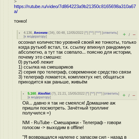
>
https://rutube.ru/video/7d864223a9b21350c8165698a310a67
a/
тонко!
4.136
,
Аноним
(
34
), 00:48, 12/05/2022 [
^
] [
^^
] [
^^^
] [
ответить
]
+
–
/
[
к модератору
]
осознал количество уровней своей же тонкоты, только
когда рутьюб встал, т.к. ссылку впихнул рандомную
абсолютно, а тут так совпало... поясню для истории,
почему это смешно:
0) рутьюб лежит
1) ссылка на смешариков
2) серия про телеграф, современное средство связи
3) телеграф ломается, комплектух нет, общаться
приходится как раньше, живьём
5.160
,
AlexNet
(
?
), 21:21, 15/05/2022 [
^
] [
^^
] [
^^^
] [
ответить
]
+
–
/
[
к модератору
]
Ой... давно я так не смеялся! Домашние аж
пришли посмотреть. Зачётный троллинг
получился =)
NM - RuTube - Смешарики - Телеграф - говори
голосом -> выходим в offline!
"Я возвращался налегке с запасом сил - назад в