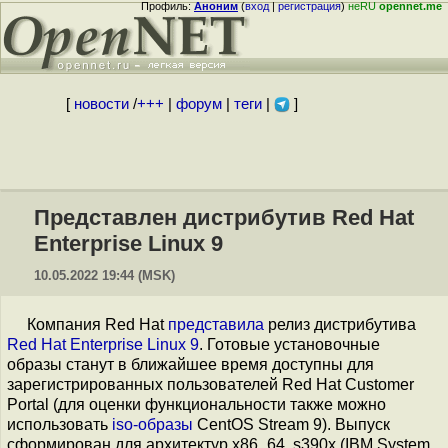
Профиль:
Аноним
(
вход
|
регистрация
)
неRU
opennet.me
[
новости
/
+++
|
форум
|
теги
|
]
Представлен дистрибутив Red Hat
Enterprise Linux 9
10.05.2022 19:44 (MSK)
Компания Red Hat
представила
релиз дистрибутива
Red Hat Enterprise Linux 9
. Готовые установочные
образы станут в ближайшее время доступны для
зарегистрированных пользователей Red Hat Customer
Portal (для оценки функциональности также можно
использовать
iso-образы
CentOS Stream 9). Выпуск
сформирован для архитектур x86_64, s390x (IBM System