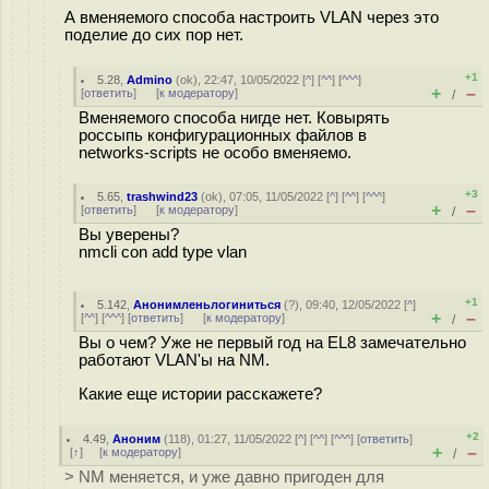
А вменяемого способа настроить VLAN через это
поделие до сих пор нет.
+1
5.28
,
Admino
(
ok
), 22:47, 10/05/2022 [
^
] [
^^
] [
^^^
]
+
–
[
ответить
]
[
к модератору
]
/
Вменяемого способа нигде нет. Ковырять
россыпь конфигурационных файлов в
networks-scripts не особо вменяемо.
+3
5.65
,
trashwind23
(
ok
), 07:05, 11/05/2022 [
^
] [
^^
] [
^^^
]
+
–
[
ответить
]
[
к модератору
]
/
Вы уверены?
nmcli con add type vlan
+1
5.142
,
Анонимленьлогиниться
(
?
), 09:40, 12/05/2022 [
^
]
+
–
[
^^
] [
^^^
] [
ответить
]
[
к модератору
]
/
Вы о чем? Уже не первый год на EL8 замечательно
работают VLAN'ы на NM.
Какие еще истории расскажете?
+2
4.49
,
Аноним
(
118
), 01:27, 11/05/2022 [
^
] [
^^
] [
^^^
] [
ответить
]
+
–
[
↑
] [
к модератору
]
/
> NM меняется, и уже давно пригоден для