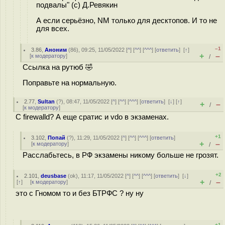
подвалы" (с) Д.Ревякин
А если серьёзно, NM только для десктопов. И то не
для всех.
–1
3.86
,
Аноним
(
86
), 09:25, 11/05/2022 [
^
] [
^^
] [
^^^
] [
ответить
]
[
↑
]
+
–
[
к модератору
]
/
Ссылка на рутюб 🤣
Поправьте на нормальную.
2.77
,
Sultan
(
?
), 08:47, 11/05/2022 [
^
] [
^^
] [
^^^
] [
ответить
]
[
↓
] [
↑
]
+
–
/
[
к модератору
]
C firewalld? А еще сратис и vdo в экзаменах.
+1
3.102
,
Попай
(
?
), 11:29, 11/05/2022 [
^
] [
^^
] [
^^^
] [
ответить
]
+
–
[
к модератору
]
/
Расслабьтесь, в РФ экзамены никому больше не грозят.
+2
2.101
,
deusbase
(
ok
), 11:17, 11/05/2022 [
^
] [
^^
] [
^^^
] [
ответить
]
[
↓
]
+
–
[
↑
] [
к модератору
]
/
это с Гномом то и без БТРФС ? ну ну
+1