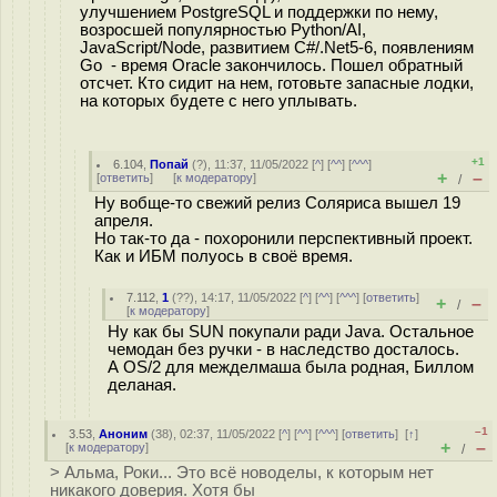
улучшением PostgreSQL и поддержки по нему,
возросшей популярностью Python/AI,
JavaScript/Node, развитием C#/.Net5-6, появлениям
Go - время Oracle закончилось. Пошел обратный
отсчет. Кто сидит на нем, готовьте запасные лодки,
на которых будете с него уплывать.
+1
6.104
,
Попай
(
?
), 11:37, 11/05/2022 [
^
] [
^^
] [
^^^
]
+
–
[
ответить
]
[
к модератору
]
/
Ну вобще-то свежий релиз Соляриса вышел 19
апреля.
Но так-то да - похоронили перспективный проект.
Как и ИБМ полуось в своё время.
7.112
,
1
(
??
), 14:17, 11/05/2022 [
^
] [
^^
] [
^^^
] [
ответить
]
+
–
/
[
к модератору
]
Ну как бы SUN покупали ради Java. Остальное
чемодан без ручки - в наследство досталось.
А OS/2 для межделмаша была родная, Биллом
деланая.
–1
3.53
,
Аноним
(
38
), 02:37, 11/05/2022 [
^
] [
^^
] [
^^^
] [
ответить
]
[
↑
]
+
–
[
к модератору
]
/
> Альма, Роки... Это всё новоделы, к которым нет
никакого доверия. Хотя бы