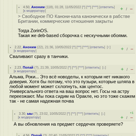
4.50
,
Аноним
(
118
), 01:28, 11/05/2022 [
^
] [
^^
] [
^^^
] [
ответить
]
+
–
/
[
к модератору
]
> Свободное ПО Канони-кала канонически в рабстве
Британии, коммерческие отношения закрыты
Тогда ZorinOS.
Такая же deb-based сборочка с нескучными обоями.
2.22
,
Аноним
(
22
), 21:36, 10/05/2022 [
^
] [
^^
] [
^^^
] [
ответить
]
[
↑
]
+
–
/
[
к модератору
]
Сваливают сразу в танчики.
2.23
,
Попай
(
?
), 21:39, 10/05/2022 [
^
] [
^^
] [
^^^
] [
ответить
]
[
↓
]
+
–
/
[
к модератору
]
Альма, Роки... Это всё новоделы, к которым нет никакого
доверия. Хотя бы потому, что это пузыри, которые шляпа в
любой момент может схлопнуть, как центос.
Универсального ответа на ваш вопрос нет. Госы на астру
переезжают. Мы пока сидим на Оракле, но это тоже скажем
так - не самая надежная почва
+1
3.30
,
ыы
(
?
), 23:02, 10/05/2022 [
^
] [
^^
] [
^^^
] [
ответить
]
[
↓
]
+
–
[
к модератору
]
/
А вы обновления на предмет сердечек проверяете?
4.56
,
Попай
(
?
), 02:40, 11/05/2022 [
^
] [
^^
] [
^^^
] [
ответить
]