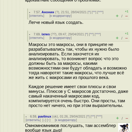
адекватные сообщения о проблемах.
+1
7.57
,
Анонин
(
?
), 21:51, 28/04/2021 [
^
] [
^^
] [
^^^
]
+
–
[
ответить
]
[
к модератору
]
/
Легче новый язык создать.
+1
7.69
,
ixrws
(
??
), 09:47, 29/04/2021 [
^
] [
^^
] [
^^^
]
+
–
[
ответить
]
[
к модератору
]
/
Макросы это макросы, они в принципе не
разрабатывались так, чтобы их нужно было
анализировать. Если захочется их
анализировать, то возникнет вопрос что это
должны быть за макросы, какими
возможностями они будут обладать и возможно
тогда наворотят такие макросы, что лучше всё
же жить с макросами из прошлого века.
Каждое решение имеет свои плюсы и свои
минусы. Плюсов у С макросов достаточно, даже
самый накаченный макросами код,
компилируется очень быстро. Они просты, там
просто нет ничего, но при этом выразительны.
6.59
,
pavlinux
(
ok
), 01:26, 29/04/2021 [
^
] [
^^
] [
^^^
]
+
–
/
[
ответить
]
[
↓
] [
↑
] [
к модератору
]
Омномномнимов послушать, там ассемблер
вообще язык дыр!