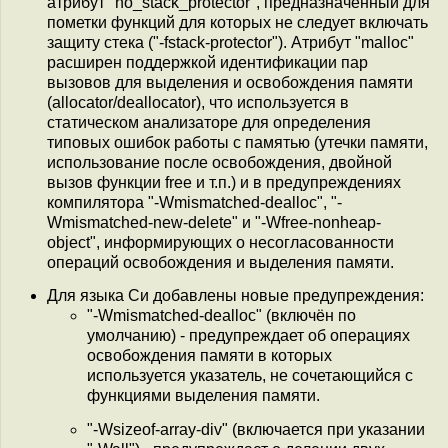
атрибут "no_stack_protector", предназначенный для
пометки функций для которых не следует включать
защиту стека ("-fstack-protector"). Атрибут "malloc"
расширен поддержкой идентификации пар
вызовов для выделения и освобождения памяти
(allocator/deallocator), что используется в
статическом анализаторе для определения
типовых ошибок работы с памятью (утечки памяти,
использование после освобождения, двойной
вызов функции free и т.п.) и в предупреждениях
компилятора "-Wmismatched-dealloc", "-
Wmismatched-new-delete" и "-Wfree-nonheap-
object", информирующих о несогласованности
операций освобождения и выделения памяти.
Для языка Си добавлены новые предупреждения:
"-Wmismatched-dealloc" (включён по
умолчанию) - предупреждает об операциях
освобождения памяти в которых
используется указатель, не сочетающийся с
функциями выделения памяти.
"-Wsizeof-array-div" (включается при указании