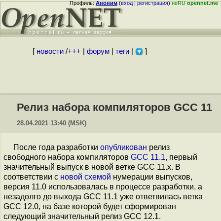
Профиль:
Аноним
(
вход
|
регистрация
)
неRU
opennet.me
[
новости
/
+++
|
форум
|
теги
|
]
Релиз набора компиляторов GCC 11
28.04.2021 13:40 (MSK)
После года разработки
опубликован
релиз
свободного набора компиляторов
GCC 11.1
, первый
значительный выпуск в новой ветке GCC 11.x. В
соответствии с
новой схемой
нумерации выпусков,
версия 11.0 использовалась в процессе разработки, а
незадолго до выхода GCC 11.1 уже ответвилась ветка
GCC 12.0, на базе которой будет сформирован
следующий значительный релиз GCC 12.1.