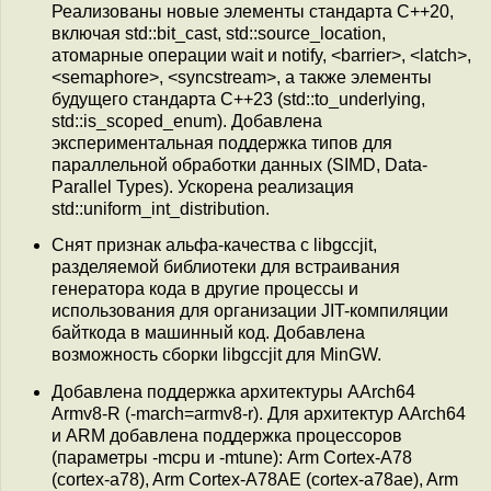
Реализованы новые элементы стандарта C++20,
включая std::bit_cast, std::source_location,
атомарные операции wait и notify, <barrier>, <latch>,
<semaphore>, <syncstream>, а также элементы
будущего стандарта C++23 (std::to_underlying,
std::is_scoped_enum). Добавлена
экспериментальная поддержка типов для
параллельной обработки данных (SIMD, Data-
Parallel Types). Ускорена реализация
std::uniform_int_distribution.
Снят признак альфа-качества с libgccjit,
разделяемой библиотеки для встраивания
генератора кода в другие процессы и
использования для организации JIT-компиляции
байткода в машинный код. Добавлена
возможность сборки libgccjit для MinGW.
Добавлена поддержка архитектуры AArch64
Armv8-R (-march=armv8-r). Для архитектур AArch64
и ARM добавлена поддержка процессоров
(параметры -mcpu и -mtune): Arm Cortex-A78
(cortex-a78), Arm Cortex-A78AE (cortex-a78ae), Arm