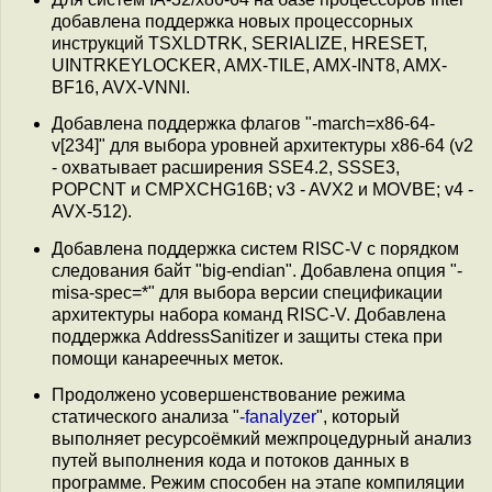
добавлена поддержка новых процессорных
инструкций TSXLDTRK, SERIALIZE, HRESET,
UINTRKEYLOCKER, AMX-TILE, AMX-INT8, AMX-
BF16, AVX-VNNI.
Добавлена поддержка флагов "-march=x86-64-
v[234]" для выбора уровней архитектуры x86-64 (v2
- охватывает расширения SSE4.2, SSSE3,
POPCNT и CMPXCHG16B; v3 - AVX2 и MOVBE; v4 -
AVX-512).
Добавлена поддержка систем RISC-V с порядком
следования байт "big-endian". Добавлена опция "-
misa-spec=*" для выбора версии спецификации
архитектуры набора команд RISC-V. Добавлена
поддержка AddressSanitizer и защиты стека при
помощи канареечных меток.
Продолжено усовершенствование режима
статического анализа "
-fanalyzer
", который
выполняет ресурсоёмкий межпроцедурный анализ
путей выполнения кода и потоков данных в
программе. Режим способен на этапе компиляции