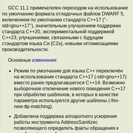
GCC 11.1 примечателен переходом на использование
по умолчанию формата отладочных файлов DWARF 5,
включением по умолчанию стандарта C++17 ("-
std=gnu++17"), значительным улучшением поддержки
стандарта C++20, экспериментальной поддержкой
C++23, улучшениями, связанными с будущим
стандартом языка Си (C2x), новыми оптимизациями
производительности.
Основные
изменения
:
Режим по умолчанию для языка C++ переключён
на использование стандарта C++17 (-std=gnu++17)
вместо ранее предлагавшегося C++14. Возможно
выборочное отключение нового поведения C++17
при обработке шаблонов, в которых в качестве
параметра используются другие шаблоны (-fno-
new-ttp-matching).
Добавлена поддержка аппаратного ускорения
работы инструмента AddressSanitizer,
позволяющего определить факты обращения к