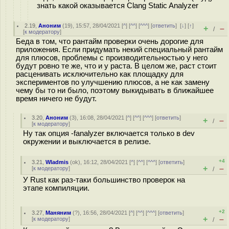
знать какой оказывается Clang Static Analyzer
2.19
,
Аноним
(
19
), 15:57, 28/04/2021 [
^
] [
^^
] [
^^^
] [
ответить
]
[
↓
] [
↑
]
+
–
/
[
к модератору
]
Беда в том, что рантайм проверки очень дорогие для
приложения. Если придумать некий специальный рантайм
для плюсов, проблемы с производительностью у него
будут ровно те же, что и у раста. В целом же, раст стоит
расценивать исключительно как площадку для
экспериментов по улучшению плюсов, а не как замену
чему бы то ни было, поэтому выкидывать в ближайшее
время ничего не будут.
3.20
,
Аноним
(
3
), 16:08, 28/04/2021 [
^
] [
^^
] [
^^^
] [
ответить
]
+
–
/
[
к модератору
]
Ну так опция -fanalyzer включается только в dev
окружении и выключается в релизе.
+4
3.21
,
Wladmis
(
ok
), 16:12, 28/04/2021 [
^
] [
^^
] [
^^^
] [
ответить
]
+
–
[
к модератору
]
/
У Rust как раз-таки большинство проверок на
этапе компиляции.
+2
3.27
,
Маняним
(
?
), 16:56, 28/04/2021 [
^
] [
^^
] [
^^^
] [
ответить
]
+
–
[
к модератору
]
/