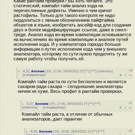
Какие рантайм проверки? Вы хоть читайте. Это
статический, компайл-тайм анализ кода на
перечеслинные дефекты. Именно о чем кричат
растофилы. Только для такого контроля не надо
пердолиться с явным обозначением лайфтайма
объектов в языке, изобретать ансейф-код для создания
двух и более модифицирующих ссылок, даже в сингл-
треде. Анализ кода во-время компиляции основывается
на вычислениях во время компиляции и анализе путей
исполнения кода. И у компилятора гораздо больше
информации о путях исполнения кода чем у внешнего
анализатора, которому по сути нужно проделять ту же
самую работу чтобы получить её.
–6
4.32
,
Аноним
(
19
), 17:06, 28/04/2021 [
^
] [
^^
] [
^^^
] [
ответить
]
+
–
[
к модератору
]
/
Компайл тайм раста по сути бесполезен и является
сахаром ради сахара -- сегодняшние анализаторы
ничем не хуже. Весь профит в рантайм проверках.
+2
5.37
,
Аноним
(
37
), 17:46, 28/04/2021 [
^
] [
^^
] [
^^^
]
+
–
[
ответить
]
[
к модератору
]
/
Компайл тайм раста, в отличие от обычных
анализаторов, дает гарантии
–2
6.43
,
Аноним
(
19
), 19:06, 28/04/2021 [
^
] [
^^
] [
^^^
]