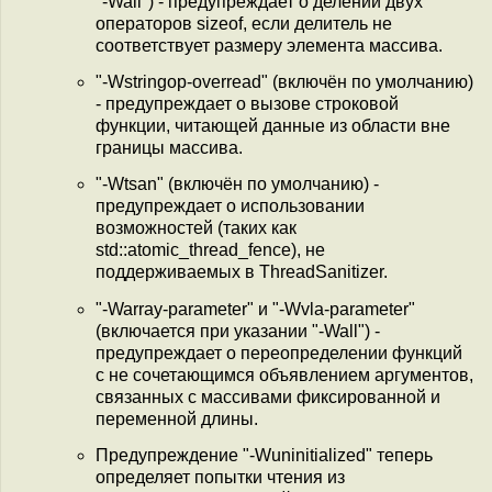
"-Wall") - предупреждает о делении двух
операторов sizeof, если делитель не
соответствует размеру элемента массива.
"-Wstringop-overread" (включён по умолчанию)
- предупреждает о вызове строковой
функции, читающей данные из области вне
границы массива.
"-Wtsan" (включён по умолчанию) -
предупреждает о использовании
возможностей (таких как
std::atomic_thread_fence), не
поддерживаемых в ThreadSanitizer.
"-Warray-parameter" и "-Wvla-parameter"
(включается при указании "-Wall") -
предупреждает о переопределении функций
с не сочетающимся объявлением аргументов,
связанных с массивами фиксированной и
переменной длины.
Предупреждение "-Wuninitialized" теперь
определяет попытки чтения из