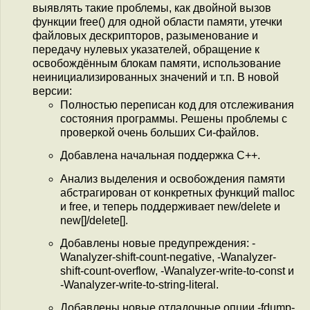
выявлять такие проблемы, как двойной вызов
функции free() для одной области памяти, утечки
файловых дескрипторов, разыменование и
передачу нулевых указателей, обращение к
освобождённым блокам памяти, использование
неинициализированных значений и т.п. В новой
версии:
Полностью переписан код для отслеживания
состояния программы. Решены проблемы с
проверкой очень больших Си-файлов.
Добавлена начальная поддержка C++.
Анализ выделения и освобождения памяти
абстрагирован от конкретных функций malloc
и free, и теперь поддерживает new/delete и
new[]/delete[].
Добавлены новые предупреждения: -
Wanalyzer-shift-count-negative, -Wanalyzer-
shift-count-overflow, -Wanalyzer-write-to-const и
-Wanalyzer-write-to-string-literal.
Добавлены новые отладочные опции -fdump-