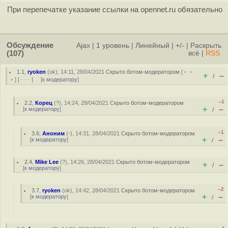
При перепечатке указание ссылки на opennet.ru обязательно
Обсуждение
Ajax
|
1 уровень
|
Линейный
|
+/-
|
Раскрыть
(107)
всё
|
RSS
1.1
,
ryoken
(
ok
), 14:11, 28/04/2021
Скрыто ботом-модератором
[
﹢﹢
+
–
/
﹢
] [
· · ·
] [
к модератору
]
–1
2.2
,
Корец
(
?
), 14:24, 28/04/2021
Скрыто ботом-модератором
+
–
[
к модератору
]
/
–1
3.6
,
Аноним
(
-
), 14:31, 28/04/2021
Скрыто ботом-модератором
+
–
[
к модератору
]
/
2.4
,
Mike Lee
(
?
), 14:26, 28/04/2021
Скрыто ботом-модератором
+
–
/
[
к модератору
]
–2
3.7
,
ryoken
(
ok
), 14:42, 28/04/2021
Скрыто ботом-модератором
+
–
[
к модератору
]
/