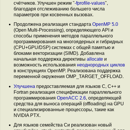
счётчиков. Улучшен режим "
-fprofile-values
",
благодаря отслеживанию большего числа
параметров при косвенных вызовах.
Продолжена реализация стандарта
OpenMP 5.0
(Open Multi-Processing), определяющего API и
способы применения методов параллельного
программирования на многоядерных и гибридных
(CPU+GPU/DSP) системах с общей памятью и
блоками векторизации (SIMD). Добавлена
начальная поддержка директивы
allocate
и
возможность использования
неоднородных циклов
в конструкциях OpenMP. Реализована поддержка
переменной окружения OMP_TARGET_OFFLOAD.
Улучшена
предоставляемая для языков C, C++ и
Fortran реализация спецификации параллельного
программирования
OpenACC 2.6
, определяющей
средства для выноса операций (offloading) на GPU
и специализированные процессоры, такие как
NVIDIA PTX.
Для языков семейства Си реализован новый