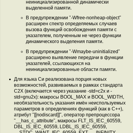
неинициализированной динамически
выделенной памяти.
В предупреждении "-Wfree-nonheap-object"
расширен спектр определяемых случаев
вызова функций освобождения памяти с
указателем, полученным не через функции
динамического выделения памяти.
В предупреждении "-Wmaybe-uninitialized"
расширено выявление передачи в функции
указателей, ссылающихся на
неинициализированные области памяти.
Для языка Си реализована порция новых
возможностей, развиваемых в рамках стандарта
C2X (включается через указание -std=c2x и -
std=gnu2x): макросы BOOL_MAX и BOOL_WIDTH,
необязательность указания имён неиспользуемых
параметров в определениях функций (как в C++),
атрибут "[[nodiscard]]", оператор препроцессора
"__has_c_attribute", макросы FLT_IS_IEC_60559,
DBL_IS_IEC_60559, LDBL_IS_IEC_60559,
__STDC_WANT_IEC_60559_EXT__, INFINITY,