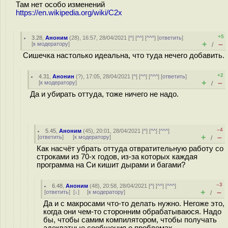
Там нет особо изменений
https://en.wikipedia.org/wiki/C2x
+5
3.28
,
Аноним
(
28
), 16:57, 28/04/2021 [
^
] [
^^
] [
^^^
] [
ответить
]
+
–
[
к модератору
]
/
Сишечка настолько идеальна, что туда нечего добавить.
+2
4.31
,
Анонин
(
?
), 17:05, 28/04/2021 [
^
] [
^^
] [
^^^
] [
ответить
]
+
–
[
к модератору
]
/
Да и убирать оттуда, тоже ничего не надо.
–4
5.45
,
Аноним
(
45
), 20:01, 28/04/2021 [
^
] [
^^
] [
^^^
]
+
–
[
ответить
]
[
к модератору
]
/
Как насчёт убрать оттуда отвратительную работу со
строками из 70-х годов, из-за которых каждая
программа на Си кишит дырами и багами?
–3
6.48
,
Аноним
(
48
), 20:58, 28/04/2021 [
^
] [
^^
] [
^^^
]
+
–
[
ответить
]
[
↓
] [
к модератору
]
/
Да и с макросами что-то делать нужно. Негоже это,
когда они чем-то сторонним обрабатываюся. Надо
бы, чтобы самим компилятором, чтобы получать