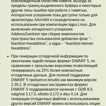
освобождённым областям памяти, выхода за
пределы границ выделенного буфера и некоторые
другие типы ошибок при работе с памятью.
Аппаратное ускорение пока доступно только для
архитектуры AArch64 и сосредоточено на
использовании при компиляции ядра Linux. Для
включения аппаратного ускорения
AddressSanitizer при сборке компонентов
пространства пользователя добавлен флаг "-
fsanitize=hwaddress", а ядра - "-fsanitize=kernel-
hwaddress".
При генерации отладочной информации по
умолчанию задействован формат DWARF 5, по
сравнению с прошлыми версиями позволяющий
генерировать на 25% более компактные
отладочные данные. Для полной поддержки
DWARF 5 требуется binutils как минимум версии
2.35.2. В отладочных инструментах формат
DWARF 5 поддерживается начиная с GDB 8.0,
valgrind 3.17.0, elfutils 0.172 и dwz 0.14. Для
генерации отладочных файлов с использованием
других версий DWARF можно использовать опции