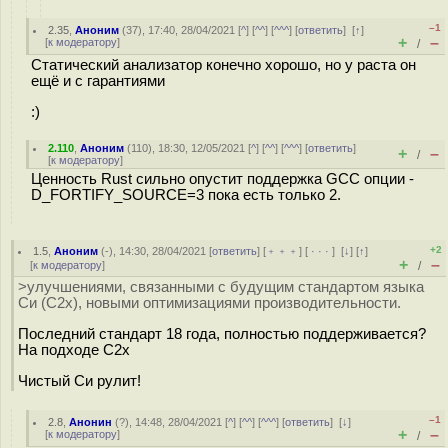
–1
2.35
,
Аноним
(
37
), 17:40, 28/04/2021 [
^
] [
^^
] [
^^^
] [
ответить
]
[
↑
]
+
–
[
к модератору
]
/
Статический анализатор конечно хорошо, но у раста он
ещё и с гарантиями
:)
2.110
,
Аноним
(
110
), 18:30, 12/05/2021 [
^
] [
^^
] [
^^^
] [
ответить
]
+
–
/
[
к модератору
]
Ценность Rust сильно опустит поддержка GCC опции -
D_FORTIFY_SOURCE=3 пока есть только 2.
+2
1.5
,
Аноним
(
-
), 14:30, 28/04/2021 [
ответить
] [
﹢﹢﹢
] [
· · ·
]
[
↓
] [
↑
]
+
–
[
к модератору
]
/
>улучшениями, связанными с будущим стандартом языка
Си (C2x), новыми оптимизациями производительности.
Последний стандарт 18 года, полностью поддерживается?
На подходе С2x
Чистый Си рулит!
–1
2.8
,
Анонин
(
?
), 14:48, 28/04/2021 [
^
] [
^^
] [
^^^
] [
ответить
]
[
↓
]
+
–
[
к модератору
]
/