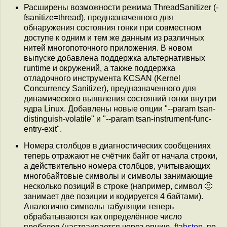
Расширены возможности режима ThreadSanitizer (-
fsanitize=thread), предназначенного для
обнаружения состояния гонки при совместном
доступе к одним и тем же данным из различных
нитей многопоточного приложения. В новом
выпуске добавлена поддержка альтернативных
runtime и окружений, а также поддержка
отладочного инструмента KCSAN (Kernel
Concurrency Sanitizer), предназначенного для
динамического выявления состояний гонки внутри
ядра Linux. Добавлены новые опции "--param tsan-
distinguish-volatile" и "--param tsan-instrument-func-
entry-exit".
Номера столбцов в диагностических сообщениях
теперь отражают не счётчик байт от начала строки,
а действительно номера столбцов, учитывающих
многобайтовые символы и символы занимающие
несколько позиций в строке (например, символ 🙂
занимает две позиции и кодируется 4 байтами).
Аналогично символы табуляции теперь
обрабатываются как определённое число
пробелов (настраивается через опцию
-ftabstop
, по