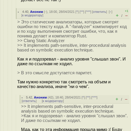
+1
4.40
,
Аноним
(
-
), 18:00, 28/04/2021 [
^
] [
^^
] [
^^^
] [
ответить
]
[
↑
]
+
–
[
к модератору
]
/
> Это статические анализаторы, которые смотрят
ошибки по тексту кода. А "-fanalyzer" компилирует код
и по ходу выполнения смотрит ошибки, что, как я
понима делает и компилятор Rust.
>> Clang Static Analyzer
>> It implements path-sensitive, inter-procedural analysis
based on symbolic execution technique.
Как я и подозревал - анализ уровня "слышал звон". И
даже по ссылкам не ходил.
> В это смысле достугается паритет.
Там нужно конкретно так смотреть на объем и
качество анализа, иначе "ни о чем".
5.42
,
Аноним
(
42
), 18:40, 28/04/2021 [
^
] [
^^
] [
^^^
]
+
–
/
[
ответить
]
[
к модератору
]
>> It implements path-sensitive, inter-procedural
analysis based on symbolic execution technique.
>Как я и подозревал - анализ уровня "слышал звон".
И даже по ссылкам не ходил.
Мда, как то эта информация прошла мимо :( Буду