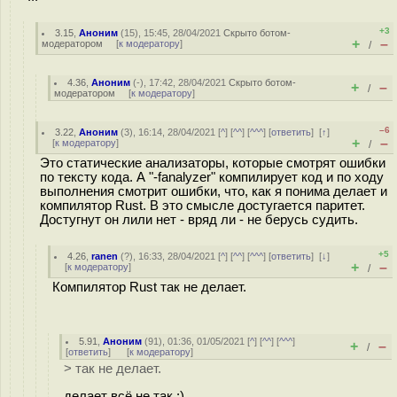
+3
3.15
,
Аноним
(
15
), 15:45, 28/04/2021
Скрыто ботом-
+
–
модератором
[
к модератору
]
/
4.36
,
Аноним
(
-
), 17:42, 28/04/2021
Скрыто ботом-
+
–
/
модератором
[
к модератору
]
–6
3.22
,
Аноним
(
3
), 16:14, 28/04/2021 [
^
] [
^^
] [
^^^
] [
ответить
]
[
↑
]
+
–
[
к модератору
]
/
Это статические анализаторы, которые смотрят ошибки
по тексту кода. А "-fanalyzer" компилирует код и по ходу
выполнения смотрит ошибки, что, как я понима делает и
компилятор Rust. В это смысле достугается паритет.
Достугнут он лили нет - вряд ли - не берусь судить.
+5
4.26
,
ranen
(
?
), 16:33, 28/04/2021 [
^
] [
^^
] [
^^^
] [
ответить
]
[
↓
]
+
–
[
к модератору
]
/
Компилятор Rust так не делает.
5.91
,
Аноним
(
91
), 01:36, 01/05/2021 [
^
] [
^^
] [
^^^
]
+
–
/
[
ответить
]
[
к модератору
]
> так не делает.
делает всё не так :)