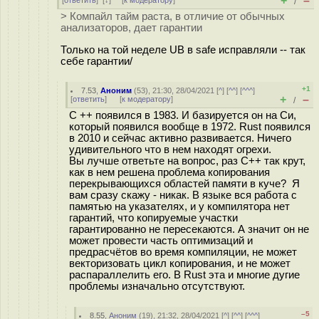
+
–
[
ответить
]
[
↓
] [
к модератору
]
/
> Компайл тайм раста, в отличие от обычных
анализаторов, дает гарантии
Только на той неделе UB в safe исправляли -- так
себе гарантии/
+1
7.53
,
Аноним
(
53
), 21:30, 28/04/2021 [
^
] [
^^
] [
^^^
]
+
–
[
ответить
]
[
к модератору
]
/
C ++ появился в 1983. И базируется он на Си,
который появился вообще в 1972. Rust появился
в 2010 и сейчас активно развивается. Ничего
удивительного что в нем находят огрехи.
Вы лучше ответьте на вопрос, раз С++ так крут,
как в нем решена проблема копирования
перекрывающихся областей памяти в куче? Я
вам сразу скажу - никак. В языке вся работа с
памятью на указателях, и у компилятора нет
гарантий, что копируемые участки
гарантированно не пересекаются. А значит он не
может провести часть оптимизаций и
предрасчётов во время компиляции, не может
векторизовать цикл копирования, и не может
распараллелить его. В Rust эта и многие дугие
проблемы изначально отсутствуют.
–5
8.55
,
Аноним
(
19
), 21:32, 28/04/2021 [
^
] [
^^
] [
^^^
]