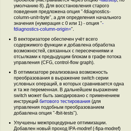
умолчанию 8). Для восстановления старого
поведения предложена опция "-fdiagnostics-
column-unit=byte", а для определения начального
значения (нумерация с 0 или 1) - опция "
-
fdiagnostics-column-origin=
".
В векторизаторе обеспечен учёт всего
содержимого функции и добавлена обработка
возможностей, связанных с пересечениями и
отсылками к предыдущим блокам в графе потока
управления (CFG, control-flow graph).
В оптимизаторе реализована возможность
преобразования в выражение switch серии
условных операций, в которых сравнивается одна
и та же переменная. В дальнейшем выражение
switch может быть закодировано с применением
инструкций
битового тестирования
(для
управления подобным преобразованием
добавлена опция "-fbit-tests").
Улучшены межпроцедурные оптимизации.
Добавлен новый проход IPA-modref (-fipa-modref)