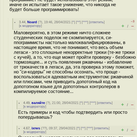
иначе он испытает такое унижение, что никогда не
будет больше программировать!
–3
3.44
,
Noard
(
?
), 19:46, 28/04/2021 [
^
] [
^^
] [
^^^
] [
ответить
]
+
–
[
к модератору
]
/
Маловероятно, в этом режиме ничто сложнее
студенческих поделок не скомпилируется, си-
ппограммисты настолько малоквалифицированны, в
настоящее время, что не понимают, что весь объем
легаси - это сплошные некорректные трюки (те-же трюки
с кучей), а то, что еще может пройти проверку - безбожно
тормозящее... и суть появления ржавчины - избавление
от трюкачеств в легаси, да, эта проверка этому поможет,
но "си-кодеры" не способны осознать, что проще -
воспользоваться адекватным инструментом: ржавчиной
или плюсами, чем приводить допотопный код на
допотопном языке для допотопных контролеров в
компилируемое состояние...
4.49
,
валяйте
(
?
), 21:00, 28/04/2021 [
^
] [
^^
] [
^^^
] [
ответить
]
+
–
/
[
к модератору
]
Есть примеры и код чтобы подтвердить или просто
попердываешь?
4.67
,
ixrws
(
??
), 09:37, 29/04/2021 [
^
] [
^^
] [
^^^
] [
ответить
]
+
–
/
[
к модератору
]