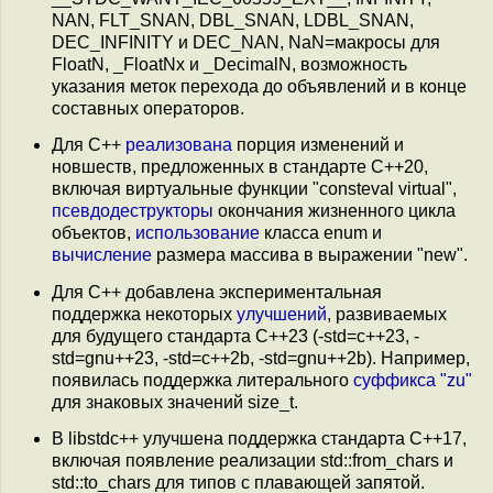
NAN, FLT_SNAN, DBL_SNAN, LDBL_SNAN,
DEC_INFINITY и DEC_NAN, NaN=макросы для
FloatN, _FloatNx и _DecimalN, возможность
указания меток перехода до объявлений и в конце
составных операторов.
Для C++
реализована
порция изменений и
новшеств, предложенных в стандарте C++20,
включая виртуальные функции "consteval virtual",
псевдодеструкторы
окончания жизненного цикла
объектов,
использование
класса enum и
вычисление
размера массива в выражении "new".
Для C++ добавлена экспериментальная
поддержка некоторых
улучшений
, развиваемых
для будущего стандарта C++23 (-std=c++23, -
std=gnu++23, -std=c++2b, -std=gnu++2b). Например,
появилась поддержка литерального
суффикса "zu"
для знаковых значений size_t.
В libstdc++ улучшена поддержка стандарта C++17,
включая появление реализации std::from_chars и
std::to_chars для типов с плавающей запятой.