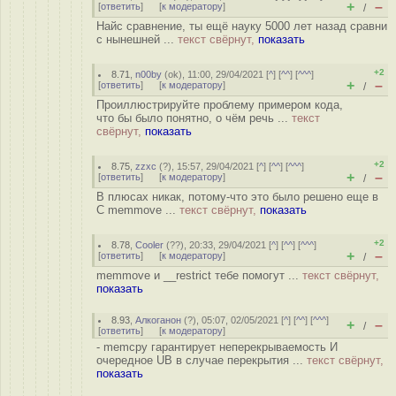
+
–
[
ответить
]
[
к модератору
]
/
Найс сравнение, ты ещё науку 5000 лет назад сравни
с нынешней ...
текст свёрнут,
показать
+2
8.71
,
n00by
(
ok
), 11:00, 29/04/2021 [
^
] [
^^
] [
^^^
]
+
–
[
ответить
]
[
к модератору
]
/
Проиллюстрируйте проблему примером кода,
что бы было понятно, о чём речь ...
текст
свёрнут,
показать
+2
8.75
,
zzxc
(
?
), 15:57, 29/04/2021 [
^
] [
^^
] [
^^^
]
+
–
[
ответить
]
[
к модератору
]
/
В плюсах никак, потому-что это было решено еще в
C memmove ...
текст свёрнут,
показать
+2
8.78
,
Cooler
(
??
), 20:33, 29/04/2021 [
^
] [
^^
] [
^^^
]
+
–
[
ответить
]
[
к модератору
]
/
memmove и __restrict тебе помогут ...
текст свёрнут,
показать
8.93
,
Алкоганон
(
?
), 05:07, 02/05/2021 [
^
] [
^^
] [
^^^
]
+
–
/
[
ответить
]
[
к модератору
]
- memcpy гарантирует неперекрываемость И
очередное UB в случае перекрытия ...
текст свёрнут,
показать