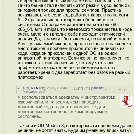
Очередной ыксперт, сколько же вас развелось то.
Никто бы не стал включать этот режим в gcc, если бы
он годился только для просты семплов. Практика
показывает, что если код работает корректно на хотя
бы 2х различных платформах(а большинство
системных С программ работает на хотя бы x86,
x86_64, arm и mips), то неведомого трюкачества в коде
очень мало и он вполне себе проходит статический
анализ. Да, там могут быть косяки, но их крайне мало.
А вы, уважаемый ыксперт, просто не знаете насколько
много трюков и проблем приходится выпиливать из
кода, когда он приколочен к одной ОС и к одной
аппаратной платформе. Если же он не приколочен, то
и трюков так сильно меньше, потому что та же
арифметика указателей без понимания как она
работает, хрена с два заработает без багов на разных
платформах.
4.79
,
iZEN
(
ok
), 20:36, 29/04/2021 [
^
] [
^^
] [
^^^
] [
ответить
]
+
–
/
[
к модератору
]
> воспользоваться адекватным инструментом:
ржавчиной или плюсами, чем приводить
допотопный код на допотопном языке для
допотопных контролеров в компилируемое
состояние...
Так они и ЯП Modula-3, на котором эти проблемы давно
решили, не хотят знать. Куда им ржавчину вписывать?