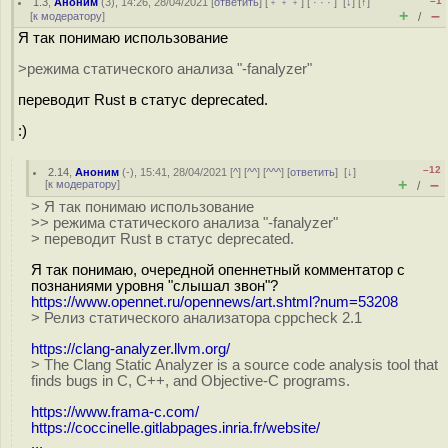
–1
1.3
,
Аноним
(
3
), 14:26, 28/04/2021 [
ответить
] [
﹢﹢﹢
] [
· · ·
]
[
↓
] [
↑
]
+
–
[
к модератору
]
/
Я так понимаю использование
>режима статического анализа "-fanalyzer"
переводит Rust в статус deprecated.
:)
–12
2.14
,
Аноним
(
-
), 15:41, 28/04/2021 [
^
] [
^^
] [
^^^
] [
ответить
]
[
↓
]
+
–
[
к модератору
]
/
> Я так понимаю использование
>> режима статического анализа "-fanalyzer"
> переводит Rust в статус deprecated.
Я так понимаю, очередной опеннетный комментатор с
познаниями уровня "слышал звон"?
https://www.opennet.ru/opennews/art.shtml?num=53208
> Релиз статического анализатора cppcheck 2.1
https://clang-analyzer.llvm.org/
> The Clang Static Analyzer is a source code analysis tool that
finds bugs in C, C++, and Objective-C programs.
https://www.frama-c.com/
https://coccinelle.gitlabpages.inria.fr/website/
...