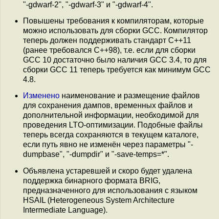
"-gdwarf-2", "-gdwarf-3" и "-gdwarf-4".
Повышены требования к компиляторам, которые
можно использовать для сборки GCC. Компилятор
теперь должен поддерживать стандарт C++11
(ранее требовался C++98), т.е. если для сборки
GCC 10 достаточно было наличия GCC 3.4, то для
сборки GCC 11 теперь требуется как минимум GCC
4.8.
Изменено
наименование и размещение файлов
для сохранения дампов, временных файлов и
дополнительной информации, необходимой для
проведения LTO-оптимизации. Подобные файлы
теперь всегда сохраняются в текущем каталоге,
если путь явно не изменён через параметры "-
dumpbase", "-dumpdir" и "-save-temps=*".
Объявлена устаревшей и скоро будет удалена
поддержка бинарного формата BRIG,
предназначенного для использования с языком
HSAIL (Heterogeneous System Architecture
Intermediate Language).