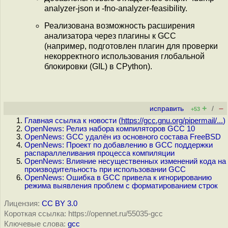
analyzer-json и -fno-analyzer-feasibility.
Реализована возможность расширения
анализатора через плагины к GCC
(например, подготовлен плагин для проверки
некорректного использования глобальной
блокировки (GIL) в CPython).
+
–
исправить
/
+53
Главная ссылка к новости (
https://gcc.gnu.org/pipermail/...
)
OpenNews: Релиз набора компиляторов GCC 10
OpenNews: GCC удалён из основного состава FreeBSD
OpenNews: Проект по добавлению в GCC поддержки
распараллеливания процесса компиляции
OpenNews: Влияние несущественных изменений кода на
производительность при использовании GCC
OpenNews: Ошибка в GCC привела к игнорированию
режима выявления проблем с форматированием строк
Лицензия:
CC BY 3.0
Короткая ссылка: https://opennet.ru/55035-gcc
Ключевые слова:
gcc