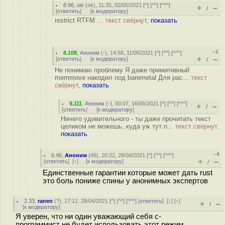
8.96
,
uis
(
ok
), 11:35, 02/05/2021 [
^
] [
^^
] [
^^^
]
+
–
/
[
ответить
]
[
к модератору
]
restrict RTFM ...
текст свёрнут,
показать
–1
8.109
,
Аноним
(
-
), 14:58, 11/05/2021 [
^
] [
^^
] [
^^^
]
+
–
[
ответить
]
[
к модератору
]
/
Не понимаю проблему Я даже примитивный
memmove накодил под baremetal Для рас...
текст
свёрнут,
показать
9.111
,
Аноним
(
-
), 00:07, 16/05/2021 [
^
] [
^^
] [
^^^
]
+
–
/
[
ответить
]
[
к модератору
]
Ничего удивительного - ты даже прочитать текст
целиком не можешь, куда уж тут п...
текст свёрнут,
показать
–4
6.46
,
Аноним
(
46
), 20:22, 28/04/2021 [
^
] [
^^
] [
^^^
]
+
–
[
ответить
]
[
↑
] [
к модератору
]
/
Единственные гарантии которые может дать rust
это боль пониже спины у анонимных экспертов
2.33
,
ranen
(
?
), 17:12, 28/04/2021 [
^
] [
^^
] [
^^^
] [
ответить
]
[
↓
] [
↑
]
+
–
/
[
к модератору
]
Я уверен, что ни один уважающий себя с-
программист не будет использовать этот режим,