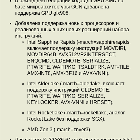
В бэкенд для генерации кода для GPU AMD на
базе микроархитектуры GCN добавлена
поддержка GPU gfx908.
Добавлена поддержка новых процессоров и
реализованных в них новых расширений набора
инструкций:
Intel Sapphire Rapids (-march=sapphirerapids,
включает поддержку инструкций MOVDIRI,
MOVDIR64B, AVX512VP2INTERSECT,
ENQCMD, CLDEMOTE, SERIALIZE,
PTWRITE, WAITPKG, TSXLDTRK, AMT-TILE,
AMX-INT8, AMX-BF16 и AVX-VNNI).
Intel Alderlake (-march=alderlake, включает
поддержку инструкций CLDEMOTE,
PTWRITE, WAITPKG, SERIALIZE,
KEYLOCKER, AVX-VNNI и HRESET).
Intel Rocketlake (-march=rocketlake, аналог
Rocket Lake без поддержки SGX).
AMD Zen 3 (-march=znver3).
Для систем IA-32/x86-64 на базе процессоров Intel