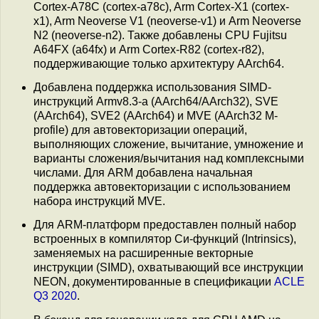
Cortex-A78C (cortex-a78c), Arm Cortex-X1 (cortex-
x1), Arm Neoverse V1 (neoverse-v1) и Arm Neoverse
N2 (neoverse-n2). Также добавлены CPU Fujitsu
A64FX (a64fx) и Arm Cortex-R82 (cortex-r82),
поддерживающие только архитектуру AArch64.
Добавлена поддержка использования SIMD-
инструкций Armv8.3-a (AArch64/AArch32), SVE
(AArch64), SVE2 (AArch64) и MVE (AArch32 M-
profile) для автовекторизации операций,
выполняющих сложение, вычитание, умножение и
варианты сложения/вычитания над комплексными
числами. Для ARM добавлена начальная
поддержка автовекторизации с использованием
набора инструкций MVE.
Для ARM-платформ предоставлен полный набор
встроенных в компилятор Си-функций (Intrinsics),
заменяемых на расширенные векторные
инструкции (SIMD), охватывающий все инструкции
NEON, документированные в спецификации
ACLE
Q3 2020
.