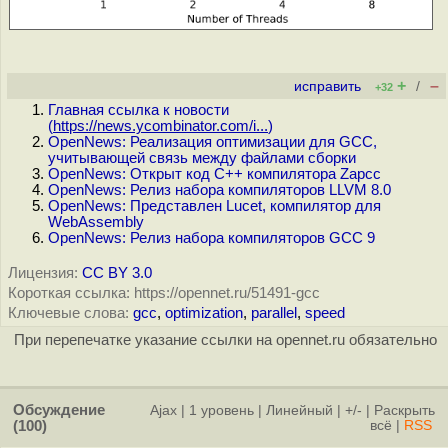
+
–
исправить
/
+32
Главная ссылка к новости
(
https://news.ycombinator.com/i...
)
OpenNews: Реализация оптимизации для GCC,
учитывающей связь между файлами сборки
OpenNews: Открыт код C++ компилятора Zapcc
OpenNews: Релиз набора компиляторов LLVM 8.0
OpenNews: Представлен Lucet, компилятор для
WebAssembly
OpenNews: Релиз набора компиляторов GCC 9
Лицензия:
CC BY 3.0
Короткая ссылка: https://opennet.ru/51491-gcc
Ключевые слова:
gcc
,
optimization
,
parallel
,
speed
При перепечатке указание ссылки на opennet.ru обязательно
Обсуждение
Ajax
|
1 уровень
|
Линейный
|
+/-
|
Раскрыть
(100)
всё
|
RSS