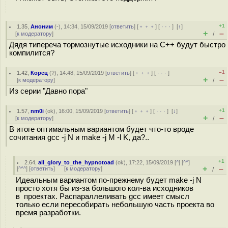
+1
1.35
,
Аноним
(
-
), 14:34, 15/09/2019 [
ответить
] [
﹢﹢﹢
] [
· · ·
]
[
↑
]
+
–
[
к модератору
]
/
Дядя типереча тормознутые исходники на C++ будут быстро
компилится?
–1
1.42
,
Корец
(
?
), 14:48, 15/09/2019 [
ответить
] [
﹢﹢﹢
] [
· · ·
]
+
–
[
к модератору
]
/
Из серии "Давно пора"
+1
1.57
,
nm0i
(
ok
), 16:00, 15/09/2019 [
ответить
] [
﹢﹢﹢
] [
· · ·
]
[
↓
]
+
–
[
к модератору
]
/
В итоге оптимальным вариантом будет что-то вроде
сочитания gcc -j N и make -j M -l K, да?..
+1
2.64
,
all_glory_to_the_hypnotoad
(
ok
), 17:22, 15/09/2019 [
^
] [
^^
]
+
–
[
^^^
] [
ответить
]
[
к модератору
]
/
Идеальным вариантом по-прежнему будет make -j N
просто хотя бы из-за большого кол-ва исходников
в проектах. Распараллеливать gcc имеет смысл
только если пересобирать небольшую часть проекта во
время разработки.