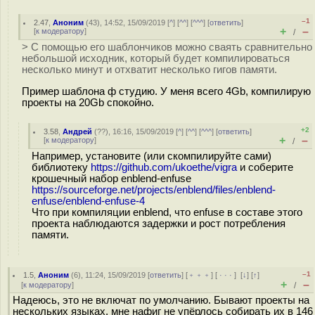
–1
2.47
,
Аноним
(
43
), 14:52, 15/09/2019 [
^
] [
^^
] [
^^^
] [
ответить
]
+
–
[
к модератору
]
/
> С помощью его шаблончиков можно сваять сравнительно
небольшой исходник, который будет компилироваться
несколько минут и отхватит несколько гигов памяти.
Пример шаблона ф студию. У меня всего 4Gb, компилирую
проекты на 20Gb спокойно.
+2
3.58
,
Андрей
(
??
), 16:16, 15/09/2019 [
^
] [
^^
] [
^^^
] [
ответить
]
+
–
[
к модератору
]
/
Например, установите (или скомпилируйте сами)
библиотеку
https://github.com/ukoethe/vigra
и соберите
крошечный набор enblend-enfuse
https://sourceforge.net/projects/enblend/files/enblend-
enfuse/enblend-enfuse-4
Что при компиляции enblend, что enfuse в составе этого
проекта наблюдаются задержки и рост потребления
памяти.
–1
1.5
,
Аноним
(
6
), 11:24, 15/09/2019 [
ответить
] [
﹢﹢﹢
] [
· · ·
]
[
↓
] [
↑
]
+
–
[
к модератору
]
/
Надеюсь, это не включат по умолчанию. Бывают проекты на
нескольких языках, мне нафиг не упёрлось собирать их в 146