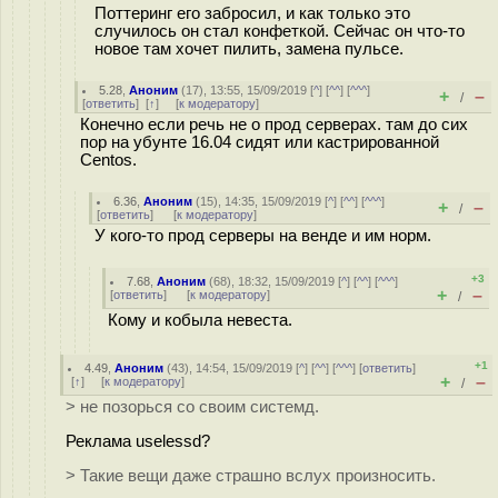
Поттеринг его забросил, и как только это
случилось он стал конфеткой. Сейчас он что-то
новое там хочет пилить, замена пульсе.
5.28
,
Аноним
(
17
), 13:55, 15/09/2019 [
^
] [
^^
] [
^^^
]
+
–
/
[
ответить
]
[
↑
] [
к модератору
]
Конечно если речь не о прод серверах. там до сих
пор на убунте 16.04 сидят или кастрированной
Centos.
6.36
,
Аноним
(
15
), 14:35, 15/09/2019 [
^
] [
^^
] [
^^^
]
+
–
/
[
ответить
]
[
к модератору
]
У кого-то прод серверы на венде и им норм.
+3
7.68
,
Аноним
(
68
), 18:32, 15/09/2019 [
^
] [
^^
] [
^^^
]
+
–
[
ответить
]
[
к модератору
]
/
Кому и кобыла невеста.
+1
4.49
,
Аноним
(
43
), 14:54, 15/09/2019 [
^
] [
^^
] [
^^^
] [
ответить
]
+
–
[
↑
] [
к модератору
]
/
> не позорься со своим системд.
Реклама uselessd?
> Такие вещи даже страшно вслух произносить.