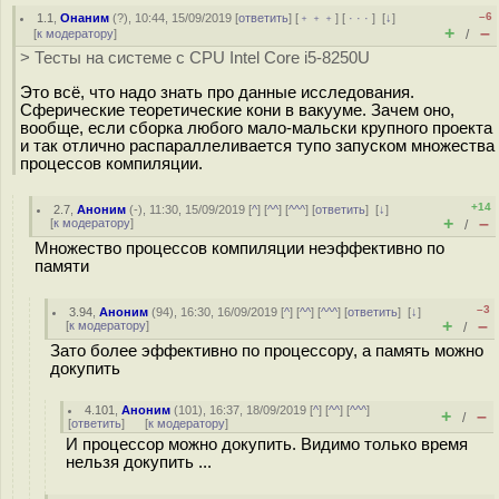
–6
1.1
,
Онаним
(
?
), 10:44, 15/09/2019 [
ответить
] [
﹢﹢﹢
] [
· · ·
]
[
↓
]
+
–
[
к модератору
]
/
> Тесты на системе с CPU Intel Core i5-8250U
Это всё, что надо знать про данные исследования.
Сферические теоретические кони в вакууме. Зачем оно,
вообще, если сборка любого мало-мальски крупного проекта
и так отлично распараллеливается тупо запуском множества
процессов компиляции.
+14
2.7
,
Аноним
(
-
), 11:30, 15/09/2019 [
^
] [
^^
] [
^^^
] [
ответить
]
[
↓
]
+
–
[
к модератору
]
/
Множество процессов компиляции неэффективно по
памяти
–3
3.94
,
Аноним
(
94
), 16:30, 16/09/2019 [
^
] [
^^
] [
^^^
] [
ответить
]
[
↓
]
+
–
[
к модератору
]
/
Зато более эффективно по процессору, а память можно
докупить
4.101
,
Аноним
(
101
), 16:37, 18/09/2019 [
^
] [
^^
] [
^^^
]
+
–
/
[
ответить
]
[
к модератору
]
И процессор можно докупить. Видимо только время
нельзя докупить ...