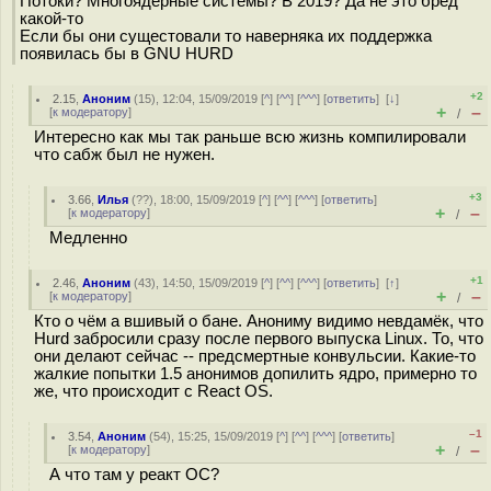
Потоки? Многоядерные системы? В 2019? Да не это бред
какой-то
Если бы они сущестовали то наверняка их поддержка
появилась бы в GNU HURD
+2
2.15
,
Аноним
(
15
), 12:04, 15/09/2019 [
^
] [
^^
] [
^^^
] [
ответить
]
[
↓
]
+
–
[
к модератору
]
/
Интересно как мы так раньше всю жизнь компилировали
что сабж был не нужен.
+3
3.66
,
Илья
(
??
), 18:00, 15/09/2019 [
^
] [
^^
] [
^^^
] [
ответить
]
+
–
[
к модератору
]
/
Медленно
+1
2.46
,
Аноним
(
43
), 14:50, 15/09/2019 [
^
] [
^^
] [
^^^
] [
ответить
]
[
↑
]
+
–
[
к модератору
]
/
Кто о чём а вшивый о бане. Анониму видимо невдамёк, что
Hurd забросили сразу после первого выпуска Linux. То, что
они делают сейчас -- предсмертные конвульсии. Какие-то
жалкие попытки 1.5 анонимов допилить ядро, примерно то
же, что происходит с React OS.
–1
3.54
,
Аноним
(
54
), 15:25, 15/09/2019 [
^
] [
^^
] [
^^^
] [
ответить
]
+
–
[
к модератору
]
/
А что там у реакт ОС?