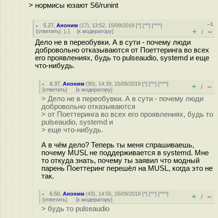
> нормисы юзают S6/runint
–1
5.27
,
Аноним
(
17
), 13:52, 15/09/2019 [
^
] [
^^
] [
^^^
]
+
–
[
ответить
]
[
↓
] [
к модератору
]
/
Дело не в переобувки. А в сути - почему люди
добровольно отказываются от Поеттеринга во всех
его проявлениях, будь то pulseaudio, systemd и еще
что-нибудь.
6.37
,
Аноним
(
90
), 14:39, 15/09/2019 [
^
] [
^^
] [
^^^
]
+
–
/
[
ответить
]
[
к модератору
]
> Дело не в переобувки. А в сути - почему люди
добровольно отказываются
> от Поеттеринга во всех его проявлениях, будь то
pulseaudio, systemd и
> еще что-нибудь.
А в чём дело? Теперь ты меня спрашиваешь,
почему MUSL не поддерживается в systemd. Мне
то откуда знать, почему ты заявил что модный
парень Поеттеринг перешёл на MUSL, когда это не
так.
6.50
,
Аноним
(
43
), 14:55, 15/09/2019 [
^
] [
^^
] [
^^^
]
+
–
/
[
ответить
]
[
к модератору
]
> будь то pulseaudio