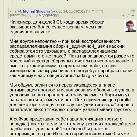
+6
2.74
,
Michael Shigorin
(
ok
), 20:24, 15/09/2019 [
^
] [
^^
] [
^^^
]
+
–
[
ответить
]
[
↑
] [
к модератору
]
/
Например, для целей CI, когда время сборки
оказывается более существенным, чем при
единичном запуске...
Мне другое непонятно -- при всей востребованности
распараллеливания сборки _единичной_ цели как они
собираются это увязывать с распараллеливанием
средствами того же make? Пока напрашивается разве что
массовый переход сборочных систем на использование -l
вместо -j как минимум в нормальном make, но при
изолированных окружениях это потребует пробрасывания
как минимум настоящего /proc/loadavg в чруты.
Мы обдумывали нечто перекликающееся в плане
оптимизации плотности использования сборочных узлов в
условиях, когда параллельно запускаемые сборки могут
параллелиться, а могут и нет. Пока применяю gnu parallel
для некоторых задач, но в случае "девятого вала" хорошо
параллелящихся тяжёлых сборок узлам бывает грустно.
А сейчас представил себе параллелизацию третьего
порядка (пакеты, цели, и затем внутренняя по каждой цели
вдобавок) -- для aarch64 это было бы полезно
вотпрямщас, на ppc64le с его горой потоков тоже бы уже