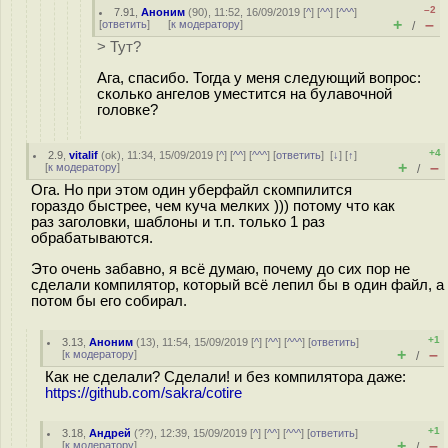
–2
7.91
,
Аноним
(
90
), 11:52, 16/09/2019 [
^
] [
^^
] [
^^^
]
+
–
[
ответить
]
[
к модератору
]
/
> Тут?
Ага, спасибо. Тогда у меня следующий вопрос:
сколько ангелов уместится на булавочной
головке?
+4
2.9
,
vitalif
(
ok
), 11:34, 15/09/2019 [
^
] [
^^
] [
^^^
] [
ответить
]
[
↓
] [
↑
]
+
–
[
к модератору
]
/
Ога. Но при этом один уберфайл скомпилится
гораздо быстрее, чем куча мелких ))) потому что как
раз заголовки, шаблоны и т.п. только 1 раз
обрабатываются.
Это очень забавно, я всё думаю, почему до сих пор не
сделали компилятор, который всё лепил бы в один файл, а
потом бы его собирал.
+1
3.13
,
Аноним
(
13
), 11:54, 15/09/2019 [
^
] [
^^
] [
^^^
] [
ответить
]
+
–
[
к модератору
]
/
Как не сделали? Сделали! и без компилятора даже:
https://github.com/sakra/cotire
+1
3.18
,
Андрей
(
??
), 12:39, 15/09/2019 [
^
] [
^^
] [
^^^
] [
ответить
]
+
–
[
к модератору
]
/