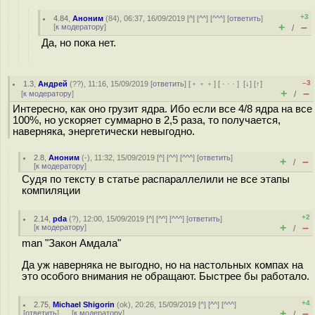
+3
4.84
,
Аноним
(
84
), 06:37, 16/09/2019 [
^
] [
^^
] [
^^^
] [
ответить
]
+
–
[
к модератору
]
/
Да, но пока нет.
–3
1.3
,
Андрей
(
??
), 11:16, 15/09/2019 [
ответить
] [
﹢﹢﹢
] [
· · ·
]
[
↓
] [
↑
]
+
–
[
к модератору
]
/
Интересно, как оно грузит ядра. Ибо если все 4/8 ядра на все
100%, но ускоряет суммарно в 2,5 раза, то получается,
наверняка, энергетически невыгодно.
2.8
,
Аноним
(
-
), 11:32, 15/09/2019 [
^
] [
^^
] [
^^^
] [
ответить
]
+
–
/
[
к модератору
]
Судя по тексту в статье распараллелили не все этапы
компиляции
+2
2.14
,
pda
(
?
), 12:00, 15/09/2019 [
^
] [
^^
] [
^^^
] [
ответить
]
+
–
[
к модератору
]
/
man "Закон Амдала"
Да уж наверняка не выгодно, но на настольных компах на
это особого внимания не обращают. Быстрее бы работало.
+4
2.75
,
Michael Shigorin
(
ok
), 20:26, 15/09/2019 [
^
] [
^^
] [
^^^
]
+
–
[
ответить
]
[
к модератору
]
/