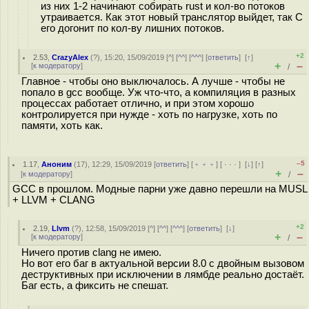
из них 1-2 начинают собирать rust и кол-во потоков
утраивается. Как этот новый транслятор выйдет, так С
его догонит по кол-ву лишних потоков.
+2
2.53
,
CrazyAlex
(
?
), 15:20, 15/09/2019 [
^
] [
^^
] [
^^^
] [
ответить
]
[
↑
]
+
–
[
к модератору
]
/
Главное - чтобы оно выключалось. А лучше - чтобы не
попало в gcc вообще. Уж что-что, а компиляция в разных
процессах работает отлично, и при этом хорошо
контролируется при нужде - хоть по нагрузке, хоть по
памяти, хоть как.
–5
1.17
,
Аноним
(
17
), 12:29, 15/09/2019 [
ответить
] [
﹢﹢﹢
] [
· · ·
]
[
↓
] [
↑
]
+
–
[
к модератору
]
/
GCC в прошлом. Модные парни уже давно перешли на MUSL
+ LLVM + CLANG
+2
2.19
,
Llvm
(
?
), 12:58, 15/09/2019 [
^
] [
^^
] [
^^^
] [
ответить
]
[
↓
]
+
–
[
к модератору
]
/
Ничего против clang не имею.
Но вот его баг в актуальной версии 8.0 с двойным вызовом
деструктивных при исключении в лямбде реально достаёт.
Баг есть, а фиксить не спешат.