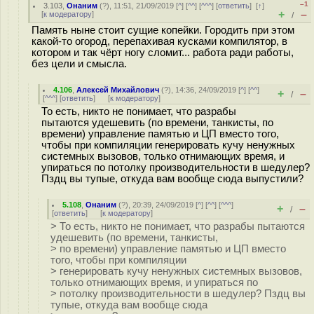
–1
3.103
,
Онаним
(
?
), 11:51, 21/09/2019 [
^
] [
^^
] [
^^^
] [
ответить
]
[
↑
]
+
–
[
к модератору
]
/
Память ныне стоит сущие копейки. Городить при этом
какой-то огород, перепахивая кусками компилятор, в
котором и так чёрт ногу сломит... работа ради работы,
без цели и смысла.
4.106
,
Алексей Михайлович
(
?
), 14:36, 24/09/2019 [
^
] [
^^
]
+
–
/
[
^^^
] [
ответить
]
[
к модератору
]
То есть, никто не понимает, что разрабы
пытаются удешевить (по времени, танкисты, по
времени) управление памятью и ЦП вместо того,
чтобы при компиляции генерировать кучу ненужных
системных вызовов, только отнимающих время, и
упираться по потолку производительности в шедулер?
Пздц вы тупые, откуда вам вообще сюда выпустили?
5.108
,
Онаним
(
?
), 20:39, 24/09/2019 [
^
] [
^^
] [
^^^
]
+
–
/
[
ответить
]
[
к модератору
]
> То есть, никто не понимает, что разрабы пытаются
удешевить (по времени, танкисты,
> по времени) управление памятью и ЦП вместо
того, чтобы при компиляции
> генерировать кучу ненужных системных вызовов,
только отнимающих время, и упираться по
> потолку производительности в шедулер? Пздц вы
тупые, откуда вам вообще сюда