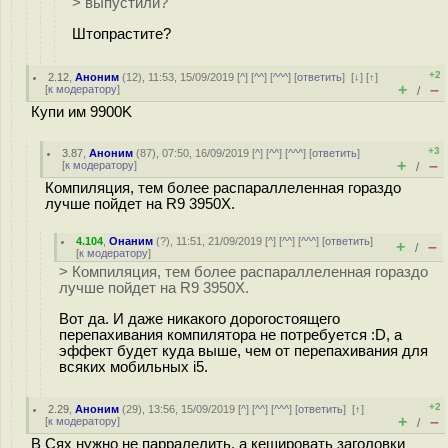
> выпустили?
Штопрастите?
+2
2.12
,
Аноним
(
12
), 11:53, 15/09/2019 [
^
] [
^^
] [
^^^
] [
ответить
]
[
↓
] [
↑
]
+
–
[
к модератору
]
/
Купи им 9900K
+3
3.87
,
Аноним
(
87
), 07:50, 16/09/2019 [
^
] [
^^
] [
^^^
] [
ответить
]
+
–
[
к модератору
]
/
Компиляция, тем более распараллеленная гораздо
лучше пойдет на R9 3950X.
4.104
,
Онаним
(
?
), 11:51, 21/09/2019 [
^
] [
^^
] [
^^^
] [
ответить
]
+
–
/
[
к модератору
]
> Компиляция, тем более распараллеленная гораздо
лучше пойдет на R9 3950X.
Вот да. И даже никакого дорогостоящего
перепахивания компилятора не потребуется :D, а
эффект будет куда выше, чем от перепахивания для
всяких мобильных i5.
+2
2.29
,
Аноним
(
29
), 13:56, 15/09/2019 [
^
] [
^^
] [
^^^
] [
ответить
]
[
↑
]
+
–
[
к модератору
]
/
В Сях нужно не парралелить, а кешировать заголовки