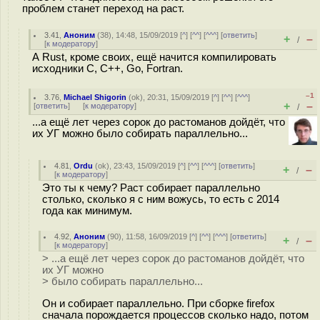
проблем станет переход на раст.
3.41
,
Аноним
(
38
), 14:48, 15/09/2019 [
^
] [
^^
] [
^^^
] [
ответить
]
+
–
/
[
к модератору
]
А Rust, кроме своих, ещё начится компилировать
исходники C, C++, Go, Fortran.
–1
3.76
,
Michael Shigorin
(
ok
), 20:31, 15/09/2019 [
^
] [
^^
] [
^^^
]
+
–
[
ответить
]
[
к модератору
]
/
...а ещё лет через сорок до растоманов дойдёт, что
их УГ можно было собирать параллельно...
4.81
,
Ordu
(
ok
), 23:43, 15/09/2019 [
^
] [
^^
] [
^^^
] [
ответить
]
+
–
/
[
к модератору
]
Это ты к чему? Раст собирает параллельно
столько, сколько я с ним вожусь, то есть с 2014
года как минимум.
4.92
,
Аноним
(
90
), 11:58, 16/09/2019 [
^
] [
^^
] [
^^^
] [
ответить
]
+
–
/
[
к модератору
]
> ...а ещё лет через сорок до растоманов дойдёт, что
их УГ можно
> было собирать параллельно...
Он и собирает параллельно. При сборке firefox
сначала порождается процессов сколько надо, потом