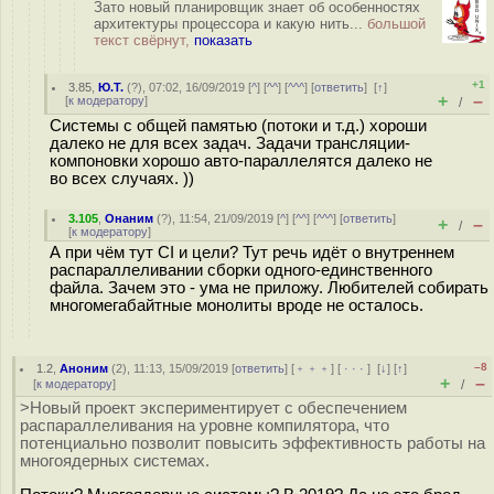
Зато новый планировщик знает об особенностях
архитектуры процессора и какую нить...
большой
текст свёрнут,
показать
+1
3.85
,
Ю.Т.
(
?
), 07:02, 16/09/2019 [
^
] [
^^
] [
^^^
] [
ответить
]
[
↑
]
+
–
[
к модератору
]
/
Системы с общей памятью (потоки и т.д.) хороши
далеко не для всех задач. Задачи трансляции-
компоновки хорошо авто-параллелятся далеко не
во всех случаях. ))
3.105
,
Онаним
(
?
), 11:54, 21/09/2019 [
^
] [
^^
] [
^^^
] [
ответить
]
+
–
/
[
к модератору
]
А при чём тут CI и цели? Тут речь идёт о внутреннем
распараллеливании сборки одного-единственного
файла. Зачем это - ума не приложу. Любителей собирать
многомегабайтные монолиты вроде не осталось.
–8
1.2
,
Аноним
(
2
), 11:13, 15/09/2019 [
ответить
] [
﹢﹢﹢
] [
· · ·
]
[
↓
] [
↑
]
+
–
[
к модератору
]
/
>Новый проект экспериментирует с обеспечением
распараллеливания на уровне компилятора, что
потенциально позволит повысить эффективность работы на
многоядерных системах.