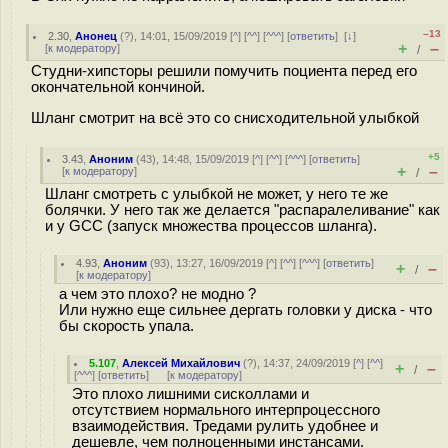
–13
2.30
,
Анонец
(
?
), 14:01, 15/09/2019 [
^
] [
^^
] [
^^^
] [
ответить
]
[
↓
]
+
–
[
к модератору
]
/
Студни-хипсторы решили помучить поциента перед его
окончательной кончиной.
Шланг смотрит на всё это со снисходительной улыбкой
+5
3.43
,
Аноним
(
43
), 14:48, 15/09/2019 [
^
] [
^^
] [
^^^
] [
ответить
]
+
–
[
к модератору
]
/
Шланг смотреть с улыбкой не может, у него те же
болячки. У него так же делается "распаралеливание" как
и у GCC (запуск множества процессов шланга).
4.93
,
Аноним
(
93
), 13:27, 16/09/2019 [
^
] [
^^
] [
^^^
] [
ответить
]
+
–
/
[
к модератору
]
а чем это плохо? не модно ?
Или нужно еще сильнее дергать головки у диска - что
бы скорость упала.
5.107
,
Алексей Михайлович
(
?
), 14:37, 24/09/2019 [
^
] [
^^
]
+
–
/
[
^^^
] [
ответить
]
[
к модератору
]
Это плохо лишними сисколлами и
отсутствием нормального интерпроцессного
взаимодействия. Тредами рулить удобнее и
дешевле, чем полноценными инстансами.