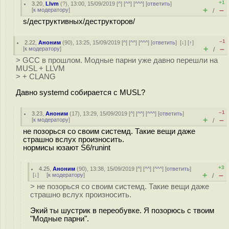
+1
3.20
,
Llvm
(
?
), 13:00, 15/09/2019 [
^
] [
^^
] [
^^^
] [
ответить
]
+
–
[
к модератору
]
/
s/деструктивных/деструкторов/
–1
2.22
,
Аноним
(
90
), 13:25, 15/09/2019 [
^
] [
^^
] [
^^^
] [
ответить
]
[
↓
] [
↑
]
+
–
[
к модератору
]
/
> GCC в прошлом. Модные парни уже давно перешли на
MUSL + LLVM
> + CLANG
Давно systemd собирается с MUSL?
–1
3.23
,
Аноним
(
17
), 13:29, 15/09/2019 [
^
] [
^^
] [
^^^
] [
ответить
]
+
–
[
к модератору
]
/
не позорься со своим системд. Такие вещи даже
страшно вслух произносить.
нормисы юзают S6/runint
+3
4.25
,
Аноним
(
90
), 13:38, 15/09/2019 [
^
] [
^^
] [
^^^
] [
ответить
]
+
–
[
↓
] [
к модератору
]
/
> не позорься со своим системд. Такие вещи даже
страшно вслух произносить.
Экий ты шустрик в переобувке. Я позорюсь с твоим
"Модные парни".