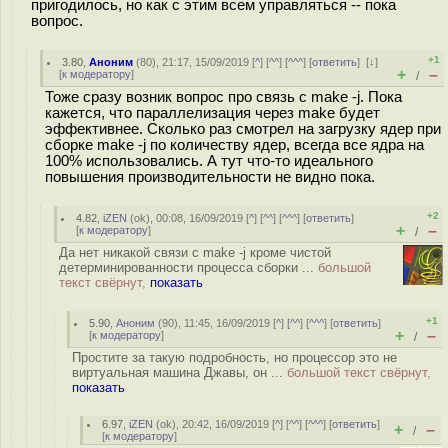
пригодилось, но как с этим всем управляться -- пока
вопрос.
+1
3.80
,
Аноним
(
80
), 21:17, 15/09/2019 [
^
] [
^^
] [
^^^
] [
ответить
]
[
↓
]
+
–
[
к модератору
]
/
Тоже сразу возник вопрос про связь с make -j. Пока
кажется, что параллелизация через make будет
эффективнее. Сколько раз смотрел на загрузку ядер при
сборке make -j по количеству ядер, всегда все ядра на
100% использовались. А тут что-то идеального
повышения производительности не видно пока.
+2
4.82
,
iZEN
(
ok
), 00:08, 16/09/2019 [
^
] [
^^
] [
^^^
] [
ответить
]
+
–
[
к модератору
]
/
Да нет никакой связи с make -j кроме чистой
детерминированности процесса сборки ...
большой
текст свёрнут,
показать
+1
5.90
,
Аноним
(
90
), 11:45, 16/09/2019 [
^
] [
^^
] [
^^^
] [
ответить
]
+
–
[
к модератору
]
/
Простите за такую подробность, но процессор это не
виртуальная машина Джавы, он ...
большой текст свёрнут,
показать
6.97
,
iZEN
(
ok
), 20:42, 16/09/2019 [
^
] [
^^
] [
^^^
] [
ответить
]
+
–
/
[
к модератору
]