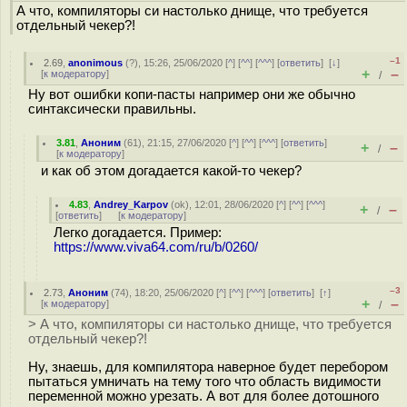
А что, компиляторы си настолько днище, что требуется
отдельный чекер?!
–1
2.69
,
anonimous
(
?
), 15:26, 25/06/2020 [
^
] [
^^
] [
^^^
] [
ответить
]
[
↓
]
+
–
[
к модератору
]
/
Ну вот ошибки копи-пасты например они же обычно
синтаксически правильны.
3.81
,
Аноним
(
61
), 21:15, 27/06/2020 [
^
] [
^^
] [
^^^
] [
ответить
]
+
–
/
[
к модератору
]
и как об этом догадается какой-то чекер?
4.83
,
Andrey_Karpov
(
ok
), 12:01, 28/06/2020 [
^
] [
^^
] [
^^^
]
+
–
/
[
ответить
]
[
к модератору
]
Легко догадается. Пример:
https://www.viva64.com/ru/b/0260/
–3
2.73
,
Аноним
(
74
), 18:20, 25/06/2020 [
^
] [
^^
] [
^^^
] [
ответить
]
[
↑
]
+
–
[
к модератору
]
/
> А что, компиляторы си настолько днище, что требуется
отдельный чекер?!
Ну, знаешь, для компилятора наверное будет перебором
пытаться умничать на тему того что область видимости
переменной можно урезать. А вот для более дотошного