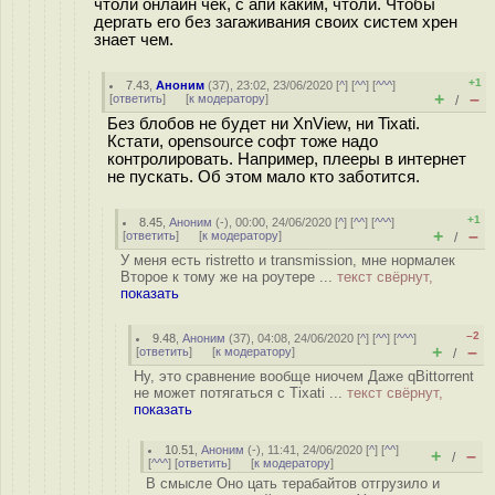
чтоли онлайн чек, с апи каким, чтоли. Чтобы
дергать его без загаживания своих систем хрен
знает чем.
+1
7.43
,
Аноним
(
37
), 23:02, 23/06/2020 [
^
] [
^^
] [
^^^
]
+
–
[
ответить
]
[
к модератору
]
/
Без блобов не будет ни XnView, ни Tixati.
Кстати, opensource софт тоже надо
контролировать. Например, плееры в интернет
не пускать. Об этом мало кто заботится.
+1
8.45
,
Аноним
(
-
), 00:00, 24/06/2020 [
^
] [
^^
] [
^^^
]
+
–
[
ответить
]
[
к модератору
]
/
У меня есть ristretto и transmission, мне нормалек
Второе к тому же на роутере ...
текст свёрнут,
показать
–2
9.48
,
Аноним
(
37
), 04:08, 24/06/2020 [
^
] [
^^
] [
^^^
]
+
–
[
ответить
]
[
к модератору
]
/
Ну, это сравнение вообще ниочем Даже qBittorrent
не может потягаться с Tixati ...
текст свёрнут,
показать
10.51
,
Аноним
(
-
), 11:41, 24/06/2020 [
^
] [
^^
]
+
–
/
[
^^^
] [
ответить
]
[
к модератору
]
В смысле Оно цать терабайтов отгрузило и