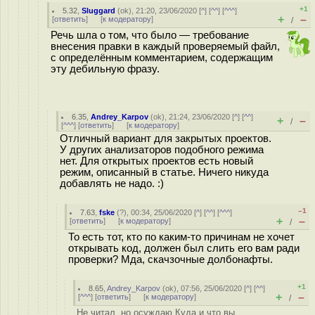
+1
5.32
,
Sluggard
(
ok
), 21:20, 23/06/2020 [
^
] [
^^
] [
^^^
]
+
–
[
ответить
]
[
к модератору
]
/
Речь шла о том, что было — требование
внесения правки в каждый проверяемый файл,
с определённым комментарием, содержащим
эту дебильную фразу.
6.35
,
Andrey_Karpov
(
ok
), 21:24, 23/06/2020 [
^
] [
^^
]
+
–
/
[
^^^
] [
ответить
]
[
к модератору
]
Отличный вариант для закрытых проектов.
У других анализаторов подобного режима
нет. Для открытых проектов есть новый
режим, описанный в статье. Ничего никуда
добавлять не надо. :)
–1
7.63
,
fske
(
?
), 00:34, 25/06/2020 [
^
] [
^^
] [
^^^
]
+
–
[
ответить
]
[
к модератору
]
/
То есть тот, кто по каким-то причинам не хочет
открывать код, должен был слить его вам ради
проверки? Мда, скачзочные долбонафты.
+1
8.65
,
Andrey_Karpov
(
ok
), 07:56, 25/06/2020 [
^
] [
^^
]
+
–
[
^^^
] [
ответить
]
[
к модератору
]
/
Не читал, но осуждаю Куда и что вы