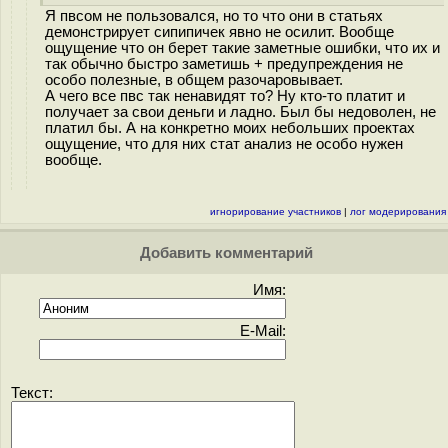
Я пвсом не пользовался, но то что они в статьях
демонстрирует сипипичек явно не осилит. Вообще
ощущение что он берет такие заметные ошибки, что их и
так обычно быстро заметишь + предупреждения не
особо полезные, в общем разочаровывает.
А чего все пвс так ненавидят то? Ну кто-то платит и
получает за свои деньги и ладно. Был бы недоволен, не
платил бы. А на конкретно моих небольших проектах
ощущение, что для них стат анализ не особо нужен
вообще.
игнорирование участников
|
лог модерирования
Добавить комментарий
Имя:
E-Mail:
Текст: