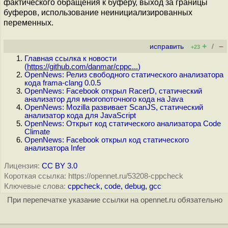
фактического обращения к буферу, выход за границы
буферов, использование неинициализированных
переменных.
+
–
исправить
/
+23
Главная ссылка к новости
(
https://github.com/danmar/cppc...
)
OpenNews: Релиз свободного статического анализатора
кода frama-clang 0.0.5
OpenNews: Facebook открыл RacerD, статический
анализатор для многопоточного кода на Java
OpenNews: Mozilla развивает ScanJS, статический
анализатор кода для JavaScript
OpenNews: Открыт код статического анализатора Code
Climate
OpenNews: Facebook открыл код статического
анализатора Infer
Лицензия:
CC BY 3.0
Короткая ссылка: https://opennet.ru/53208-cppcheck
Ключевые слова:
cppcheck
,
code
,
debug
,
gcc
При перепечатке указание ссылки на opennet.ru обязательно