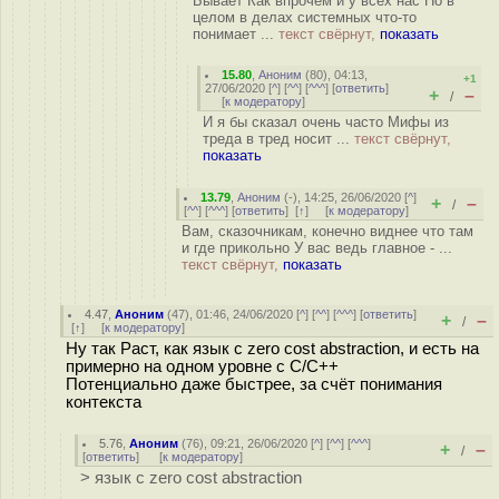
Бывает Как впрочем и у всех нас Но в
целом в делах системных что-то
понимает ...
текст свёрнут,
показать
15.80
,
Аноним
(
80
), 04:13,
+1
27/06/2020 [
^
] [
^^
] [
^^^
] [
ответить
]
+
–
/
[
к модератору
]
И я бы сказал очень часто Мифы из
треда в тред носит ...
текст свёрнут,
показать
13.79
,
Аноним
(
-
), 14:25, 26/06/2020 [
^
]
+
–
/
[
^^
] [
^^^
] [
ответить
]
[
↑
] [
к модератору
]
Вам, сказочникам, конечно виднее что там
и где прикольно У вас ведь главное - ...
текст свёрнут,
показать
4.47
,
Аноним
(
47
), 01:46, 24/06/2020 [
^
] [
^^
] [
^^^
] [
ответить
]
+
–
/
[
↑
] [
к модератору
]
Ну так Раст, как язык с zero cost abstraction, и есть на
примерно на одном уровне с C/C++
Потенциально даже быстрее, за счёт понимания
контекста
5.76
,
Аноним
(
76
), 09:21, 26/06/2020 [
^
] [
^^
] [
^^^
]
+
–
/
[
ответить
]
[
к модератору
]
> язык с zero cost abstraction