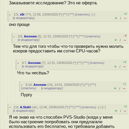
Заказываете исследование? Это не оферта.
+4
2.5
,
x0r
(
??
), 12:09, 23/06/2020 [
^
] [
^^
] [
^^^
] [
ответить
]
[
↓
]
+
–
[
к модератору
]
/
оно проще
–5
3.6
,
Аноним
(
6
), 12:15, 23/06/2020 [
^
] [
^^
] [
^^^
] [
ответить
]
+
–
[
к модератору
]
/
Тем что для того чтобы что-то проверить нужно молить
юзеров предоставить им сотни CPU-часов?
+5
4.7
,
Аноним
(
7
), 12:31, 23/06/2020 [
^
] [
^^
] [
^^^
] [
ответить
]
+
–
[
к модератору
]
/
Что ты несёшь?
+1
5.14
,
Аноним
(
14
), 14:51, 23/06/2020 [
^
] [
^^
] [
^^^
]
+
–
[
ответить
]
[
к модератору
]
/
Пургу
+2
2.8
,
A.Stahl
(
ok
), 12:46, 23/06/2020 [
^
] [
^^
] [
^^^
] [
ответить
]
[
↓
] [
↑
]
+
–
[
к модератору
]
/
Я не знаю на что способен PVS-Studio (когда у меня
было настроение попробовать они предлагали
использовать его бесплатно, но требовали добавить