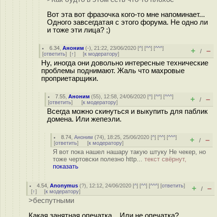
Вот эта вот фразочка кого-то мне напоминает...
Одного завсегдатая с этого форума. Не одно ли
и тоже эти лица? ;)
6.34
,
Аноним
(
-
), 21:22, 23/06/2020 [
^
] [
^^
] [
^^^
]
+
–
/
[
ответить
]
[
↑
] [
к модератору
]
Ну, иногда они довольно интересные технические
проблемы поднимают. Жаль что махровые
проприетарщики.
7.55
,
Аноним
(
55
), 12:58, 24/06/2020 [
^
] [
^^
] [
^^^
]
+
–
/
[
ответить
]
[
к модератору
]
Всегда можно скинуться и выкупить для паблик
домена. Или жепеэли.
8.74
,
Аноним
(
74
), 18:25, 25/06/2020 [
^
] [
^^
] [
^^^
]
+
–
/
[
ответить
]
[
к модератору
]
Я вот пока нашел нашару такую штуку Не чекер, но
тоже чертовски полезно http...
текст свёрнут,
показать
4.54
,
Anonymus
(
?
), 12:12, 24/06/2020 [
^
] [
^^
] [
^^^
] [
ответить
]
+
–
/
[
↑
] [
к модератору
]
>беспутными
Какая занятная опечатка... Или не опечатка?