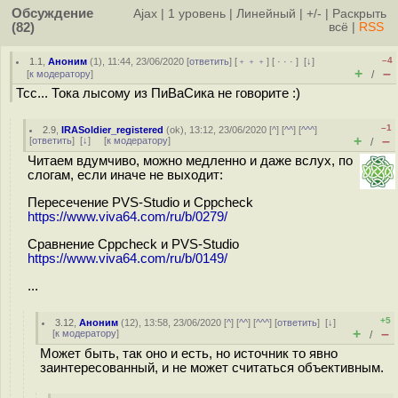
Обсуждение
Ajax
|
1 уровень
|
Линейный
|
+/-
|
Раскрыть
(82)
всё
|
RSS
–4
1.1
,
Аноним
(
1
), 11:44, 23/06/2020 [
ответить
] [
﹢﹢﹢
] [
· · ·
]
[
↓
]
+
–
[
к модератору
]
/
Тсс... Тока лысому из ПиВаСика не говорите :)
–1
2.9
,
IRASoldier_registered
(
ok
), 13:12, 23/06/2020 [
^
] [
^^
] [
^^^
]
+
–
[
ответить
]
[
↓
] [
к модератору
]
/
Читаем вдумчиво, можно медленно и даже вслух, по
слогам, если иначе не выходит:
Пересечение PVS-Studio и Cppcheck
https://www.viva64.com/ru/b/0279/
Сравнение Cppcheck и PVS-Studio
https://www.viva64.com/ru/b/0149/
...
+5
3.12
,
Аноним
(
12
), 13:58, 23/06/2020 [
^
] [
^^
] [
^^^
] [
ответить
]
[
↓
]
+
–
[
к модератору
]
/
Может быть, так оно и есть, но источник то явно
заинтересованный, и не может считаться объективным.