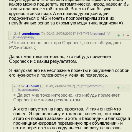
какого можно подцепить автоматически, народ навесил бы
толпы плашек с этой штукой. Вот это был бы уже
крупнооптовый пиар. А на правах дурацкой идеи
подружиться с MS и гонять проприетариям это в их
непубличных репах за скромную мзду типа подписки =)
2.46
,
anonimous
(
?
), 00:42, 24/06/2020 [
^
] [
^^
] [
^^^
] [
ответить
]
[
↓
]
+
–
/
[
к модератору
]
>Что интересно: пост про Cppcheck, но все обсуждают
PVS-Studio. :)
Да вот мне тоже интересно, кто нибудь применяет
Cppcheck и с каким результатом.
Я напускал его на несложные проекты и ощущения особой
его нужности и полезности у меня не появилось.
3.52
,
Аноним
(
-
), 11:49, 24/06/2020 [
^
] [
^^
] [
^^^
] [
ответить
]
+
–
/
[
к модератору
]
> Да вот мне тоже интересно, кто нибудь применяет
Cppcheck и с каким результатом.
А я его напустил на пару проектов. И таки он кой-что
нашел. Я про половину и так знал, конечно, но кроме
этого он поймал забавный хоть и безобидный баг когда я
проинициализировал переменную при объявлении - и
потом перетер это по ходу пьесы, ни разу не поюзав