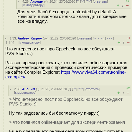
+2
4.26
,
Аноним
(
-
), 20:34, 23/06/2020 [
^
] [
^^
] [
^^^
] [
ответить
]
+
–
[
к модератору
]
/
Для меня блоб без сорца - untrusted by default. А
ковырять дизасмом столько хлама для проверки мне
все же впадлу.
–1
1.33
,
Andrey_Karpov
(
ok
), 21:22, 23/06/2020 [
ответить
] [
﹢﹢﹢
] [
· · ·
]
+
–
[
↓
] [
↑
] [
к модератору
]
/
Что интересно: пост про Cppcheck, но все обсуждают
PVS-Studio. :)
Раз так, время рассказать, что появился online-вариант для
экспериментирования с проверкой синтетических примеров
на сайте Compiler Explorer:
https://www.viva64.com/ru/online-
examples/
+2
2.36
,
Аноним
(
-
), 21:26, 23/06/2020 [
^
] [
^^
] [
^^^
] [
ответить
]
+
–
[
к модератору
]
/
> Что интересно: пост про Cppcheck, но все обсуждают
PVS-Studio. :)
Ну так радовались бы бесплатному пиару :)
> что появился online-вариант для экспериментирования
Еще б сделали это онлайн сервисом который с гитхаба