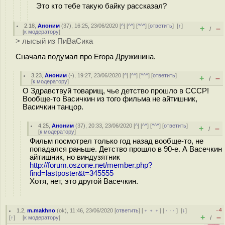
Это кто тебе такую байку рассказал?
2.18
,
Аноним
(
37
), 16:25, 23/06/2020 [
^
] [
^^
] [
^^^
] [
ответить
]
[
↑
]
+
–
/
[
к модератору
]
> лысый из ПиВаСика
Сначала подумал про Егора Дружинина.
3.23
,
Аноним
(
-
), 19:27, 23/06/2020 [
^
] [
^^
] [
^^^
] [
ответить
]
+
–
/
[
к модератору
]
О Здравствуй товарищ, чье детство прошло в СССР!
Вообще-то Васичкин из того фильма не айтишник,
Васичкин танцор.
4.25
,
Аноним
(
37
), 20:33, 23/06/2020 [
^
] [
^^
] [
^^^
] [
ответить
]
+
–
/
[
к модератору
]
Фильм посмотрел только год назад вообще-то, не
попадался раньше. Детство прошло в 90-е. А Васечкин
айтишник, но виндузятник
http://forum.oszone.net/member.php?
find=lastposter&t=345555
Хотя, нет, это другой Васечкин.
–4
1.2
,
m.makhno
(
ok
), 11:46, 23/06/2020 [
ответить
] [
﹢﹢﹢
] [
· · ·
]
[
↓
]
+
–
[
↑
] [
к модератору
]
/