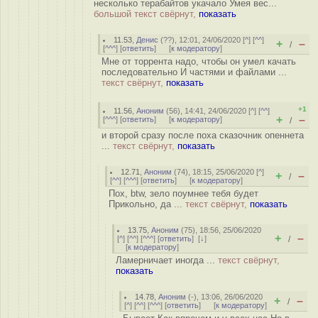
несколько терабайтов укачало Умея вес...
большой текст свёрнут,
показать
11.53
,
Денис
(
??
), 12:01, 24/06/2020 [
^
] [
^^
]
+
–
/
[
^^^
] [
ответить
]
[
к модератору
]
Мне от торрента надо, чтобы он умел качать
последовательно И частями и файлами ...
текст свёрнут,
показать
+1
11.56
,
Аноним
(
56
), 14:41, 24/06/2020 [
^
] [
^^
]
+
–
[
^^^
] [
ответить
]
[
к модератору
]
/
и второй сразу после поха сказочник опеннета
...
текст свёрнут,
показать
12.71
,
Аноним
(
74
), 18:15, 25/06/2020 [
^
]
+
–
/
[
^^
] [
^^^
] [
ответить
]
[
к модератору
]
Пох, btw, зело поумнее тебя будет
Прикольно, да ...
текст свёрнут,
показать
13.75
,
Аноним
(
75
), 18:56, 25/06/2020
+
–
[
^
] [
^^
] [
^^^
] [
ответить
]
[
↓
]
/
[
к модератору
]
Ламерничает иногда ...
текст свёрнут,
показать
14.78
,
Аноним
(
-
), 13:06, 26/06/2020
+
–
/
[
^
] [
^^
] [
^^^
] [
ответить
]
[
к модератору
]