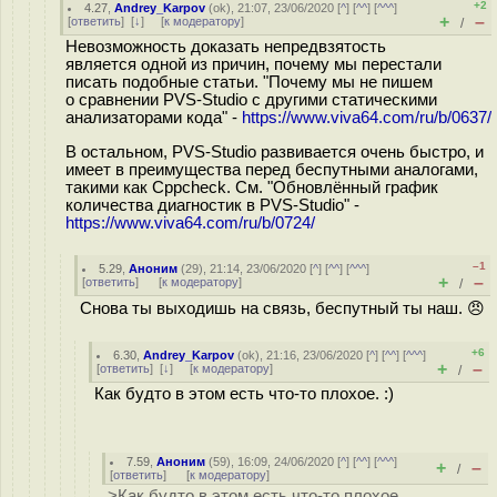
+2
4.27
,
Andrey_Karpov
(
ok
), 21:07, 23/06/2020 [
^
] [
^^
] [
^^^
]
+
–
[
ответить
]
[
↓
] [
к модератору
]
/
Невозможность доказать непредвзятость
является одной из причин, почему мы перестали
писать подобные статьи. "Почему мы не пишем
о сравнении PVS-Studio с другими статическими
анализаторами кода" -
https://www.viva64.com/ru/b/0637/
В остальном, PVS-Studio развивается очень быстро, и
имеет в преимущества перед беспутными аналогами,
такими как Cppcheck. См. "Обновлённый график
количества диагностик в PVS-Studio" -
https://www.viva64.com/ru/b/0724/
–1
5.29
,
Аноним
(
29
), 21:14, 23/06/2020 [
^
] [
^^
] [
^^^
]
+
–
[
ответить
]
[
к модератору
]
/
Снова ты выходишь на связь, беспутный ты наш. 😠
+6
6.30
,
Andrey_Karpov
(
ok
), 21:16, 23/06/2020 [
^
] [
^^
] [
^^^
]
+
–
[
ответить
]
[
↓
] [
к модератору
]
/
Как будто в этом есть что-то плохое. :)
7.59
,
Аноним
(
59
), 16:09, 24/06/2020 [
^
] [
^^
] [
^^^
]
+
–
/
[
ответить
]
[
к модератору
]
>Как будто в этом есть что-то плохое