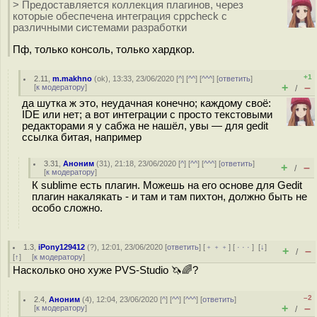
> Предоставляется коллекция плагинов, через
которые обеспечена интеграция cppcheck с
различными системами разработки
Пф, только консоль, только хардкор.
+1
2.11
,
m.makhno
(
ok
), 13:33, 23/06/2020 [
^
] [
^^
] [
^^^
] [
ответить
]
+
–
[
к модератору
]
/
да шутка ж это, неудачная конечно; каждому своё:
IDE или нет; а вот интеграции с просто текстовыми
редакторами я у сабжа не нашёл, увы — для gedit
ссылка битая, например
3.31
,
Аноним
(
31
), 21:18, 23/06/2020 [
^
] [
^^
] [
^^^
] [
ответить
]
+
–
/
[
к модератору
]
К sublime есть плагин. Можешь на его основе для Gedit
плагин накалякать - и там и там пихтон, должно быть не
особо сложно.
1.3
,
iPony129412
(
?
), 12:01, 23/06/2020 [
ответить
] [
﹢﹢﹢
] [
· · ·
]
[
↓
]
+
–
/
[
↑
] [
к модератору
]
Насколько оно хуже PVS-Studio 🦄🌈?
–2
2.4
,
Аноним
(
4
), 12:04, 23/06/2020 [
^
] [
^^
] [
^^^
] [
ответить
]
+
–
[
к модератору
]
/