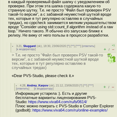
в каждый проверяемый файл шапку с уведомлением об
проверке. При этом эта шапка содержала какую-то
странную шутку. Т.е. не просто "Файл был проверен PSV
такой-то версии", а с забавной неуместной шуткой вроде
тех, которые я тут регулярно оставляю в случайных
тредах), но cppcheck занимается мелким украшательством
вроде "Consider using std::count_if algorithm instead of a raw
loop." Ничего такого. Я обычно его запускаю ближе к
релизу. Не вижу от него пользы в процессе разработки.
+1
3.21
,
Sluggard
(
ok
), 18:30, 23/06/2020 [
^
] [
^^
] [
^^^
] [
ответить
]
+
–
[
к модератору
]
/
> Т.е. не просто "Файл был проверен PSV такой-то
версии", а с забавной неуместной шуткой вроде
тех, которые я тут регулярно оставляю в
случайных тредах)
«Dear PVS-Studio, please check it.»
4.28
,
Andrey_Karpov
(
ok
), 21:12, 23/06/2020 [
^
] [
^^
] [
^^^
]
+
–
/
[
ответить
]
[
к модератору
]
Информация устарела :). Есть и другие
бесплатные варианты лицензирования PVS-
Studio:
https://www.viva64.com/ru/b/0614/
Плюс можно поиграть с PVS-Studio в Compiler Explorer
(godbolt):
https://www.viva64.com/ru/online-examples/