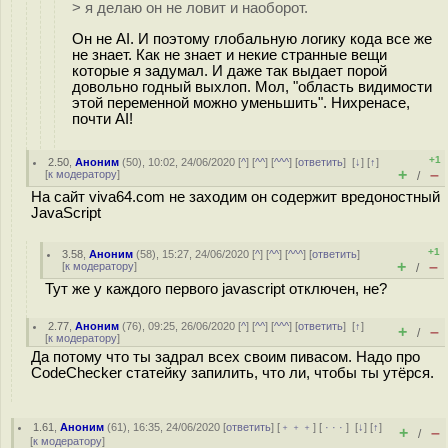
> я делаю он не ловит и наоборот.
Он не AI. И поэтому глобальную логику кода все же
не знает. Как не знает и некие странные вещи
которые я задумал. И даже так выдает порой
довольно годный выхлоп. Мол, "область видимости
этой переменной можно уменьшить". Нихренасе,
почти AI!
+1
2.50
,
Аноним
(
50
), 10:02, 24/06/2020 [
^
] [
^^
] [
^^^
] [
ответить
]
[
↓
] [
↑
]
+
–
[
к модератору
]
/
На сайт viva64.com не заходим он содержит вредоностный
JavaScript
+1
3.58
,
Аноним
(
58
), 15:27, 24/06/2020 [
^
] [
^^
] [
^^^
] [
ответить
]
+
–
[
к модератору
]
/
Тут же у каждого первого javascript отключен, не?
2.77
,
Аноним
(
76
), 09:25, 26/06/2020 [
^
] [
^^
] [
^^^
] [
ответить
]
[
↑
]
+
–
/
[
к модератору
]
Да потому что ты задрал всех своим пивасом. Надо про
CodeChecker статейку запилить, что ли, чтобы ты утёрся.
1.61
,
Аноним
(
61
), 16:35, 24/06/2020 [
ответить
] [
﹢﹢﹢
] [
· · ·
]
[
↓
] [
↑
]
+
–
/
[
к модератору
]