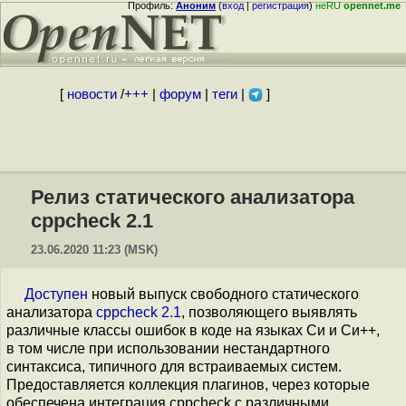
Профиль:
Аноним
(
вход
|
регистрация
)
неRU
opennet.me
[
новости
/
+++
|
форум
|
теги
|
]
Релиз статического анализатора
cppcheck 2.1
23.06.2020 11:23 (MSK)
Доступен
новый выпуск свободного статического
анализатора
cppcheck 2.1
, позволяющего выявлять
различные классы ошибок в коде на языках Си и Си++,
в том числе при использовании нестандартного
синтаксиса, типичного для встраиваемых систем.
Предоставляется коллекция плагинов, через которые
обеспечена интеграция cppcheck с различными