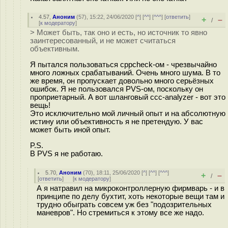
4.57
,
Аноним
(
57
), 15:22, 24/06/2020 [
^
] [
^^
] [
^^^
] [
ответить
]
+
–
/
[
к модератору
]
> Может быть, так оно и есть, но источник то явно
заинтересованный, и не может считаться
объективным.
Я пытался пользоваться cppcheck-ом - чрезвычайно
много ложных срабатываний. Очень много шума. В то
же время, он пропускает довольно много серьёзных
ошибок. Я не пользовался PVS-ом, поскольку он
проприетарный. А вот шланговый ccc-analyzer - вот это
вещь!
Это исключительно мой личный опыт и на абсолютную
истину или объективность я не претендую. У вас
может быть иной опыт.
P.S.
В PVS я не работаю.
5.70
,
Аноним
(
70
), 18:11, 25/06/2020 [
^
] [
^^
] [
^^^
]
+
–
/
[
ответить
]
[
к модератору
]
А я натравил на микроконтроллерную фирмварь - и в
принципе по делу бухтит, хоть некоторые вещи там и
трудно обыграть совсем уж без "подозрительных
маневров". Но стремиться к этому все же надо.