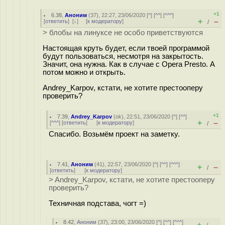
+1
6.38
,
Аноним
(
37
), 22:27, 23/06/2020 [
^
] [
^^
] [
^^^
]
+
–
[
ответить
]
[
↓
] [
к модератору
]
/
> блобы на линуксе не особо приветствуются
Настоящая круть будет, если твоей программой
будут пользоваться, несмотря на закрытость.
Значит, она нужна. Как в случае с Opera Presto. А
потом можно и открыть.
Andrey_Karpov, кстати, не хотите престооперу
проверить?
+1
7.39
,
Andrey_Karpov
(
ok
), 22:51, 23/06/2020 [
^
] [
^^
]
+
–
[
^^^
] [
ответить
]
[
к модератору
]
/
Спасибо. Возьмём проект на заметку.
7.41
,
Аноним
(
41
), 22:57, 23/06/2020 [
^
] [
^^
] [
^^^
]
+
–
/
[
ответить
]
[
к модератору
]
> Andrey_Karpov, кстати, не хотите престооперу
проверить?
Техничная подстава, чогт =)
8.42
,
Аноним
(
37
), 23:00, 23/06/2020 [
^
] [
^^
] [
^^^
]
+
–