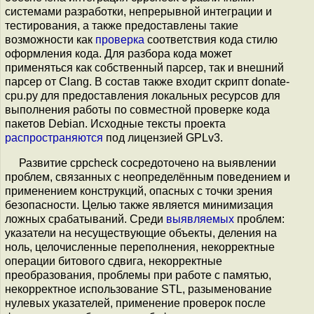
системами разработки, непрерывной интеграции и
тестирования, а также предоставлены такие
возможности как
проверка
соответствия кода стилю
оформления кода. Для разбора кода может
применяться как собственный парсер, так и внешний
парсер от Clang. В состав также входит скрипт donate-
cpu.py для предоставления локальных ресурсов для
выполнения работы по совместной проверке кода
пакетов Debian. Исходные тексты проекта
распространяются
под лицензией GPLv3.
Развитие cppcheck сосредоточено на выявлении
проблем, связанных с неопределённым поведением и
применением конструкций, опасных с точки зрения
безопасности. Целью также является минимизация
ложных срабатываний. Среди
выявляемых
проблем:
указатели на несуществующие объекты, деления на
ноль, целочисленные переполнения, некорректные
операции битового сдвига, некорректные
преобразования, проблемы при работе с памятью,
некорректное использование STL, разыменование
нулевых указателей, применение проверок после