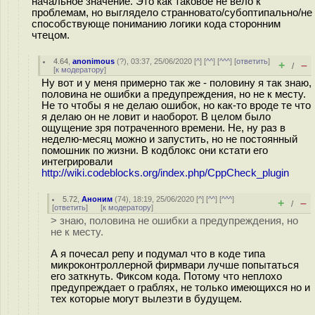
начальное значение. Это как таковое не вело к
проблемам, но выглядело странновато/субоптипально/не
способствующе пониманию логики кода сторонним
чтецом.
4.64
,
anonimous
(
?
), 03:37, 25/06/2020 [
^
] [
^^
] [
^^^
] [
ответить
]
+
–
/
[
к модератору
]
Ну вот и у меня примерно так же - половину я так знаю,
половина не ошибки а предупреждения, но не к месту.
Не то чтобы я не делаю ошибок, но как-то вроде те что
я делаю он не ловит и наоборот. В целом было
ощущение зря потраченного времени. Не, ну раз в
неделю-месяц можно и запустить, но не постоянный
помошник по жизни. В кодблокс они кстати его
интегрировали
http://wiki.codeblocks.org/index.php/CppCheck_plugin
5.72
,
Аноним
(
74
), 18:19, 25/06/2020 [
^
] [
^^
] [
^^^
]
+
–
/
[
ответить
]
[
к модератору
]
> знаю, половина не ошибки а предупреждения, но
не к месту.
А я почесал репу и подумал что в коде типа
микроконтроллерной фирмвари лучше попытаться
его заткнуть. Фиксом кода. Потому что неплохо
предупреждает о граблях, не только имеющихся но и
тех которые могут вылезти в будущем.