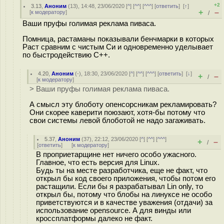
+2
3.13
,
Аноним
(
13
), 14:48, 23/06/2020 [
^
] [
^^
] [
^^^
] [
ответить
]
[
↑
]
+
–
[
к модератору
]
/
Ваши пруфы голимая реклама пиваса.
Помница, растаманы показывали бенчмарки в которых
Раст сравним с чистым Си и одновременно уделывает
по быстродействию C++.
4.20
,
Аноним
(
-
), 18:30, 23/06/2020 [
^
] [
^^
] [
^^^
] [
ответить
]
[
↓
]
+
–
/
[
к модератору
]
> Ваши пруфы голимая реклама пиваса.
А смысл эту блоботу опенсорсникам рекламировать?
Они скорее каверити поюзают, хотя-бы потому что
свои системы левой блоботой не надо загаживать.
5.37
,
Аноним
(
37
), 22:12, 23/06/2020 [
^
] [
^^
] [
^^^
]
+
–
/
[
ответить
]
[
к модератору
]
В проприетарщине нет ничего особо ужасного.
Главное, что есть версия для Linux.
Будь ты на месте разработчика, еще не факт, что
открыл бы код своего приложения, чтобы потом его
растащили. Если бы я разрабатывал Lin only, то
открыл бы, потому что блобы на линуксе не особо
приветствуются и в качестве уважения (отдачи) за
использование opensource. А для винды или
кроссплатформы далеко не факт.