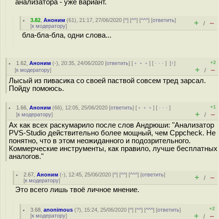
анализатора - уже вариант.
3.82
,
Аноним
(
61
), 21:17, 27/06/2020 [
^
] [
^^
] [
^^^
] [
ответить
]
+
–
/
[
к модератору
]
бла-бла-бла, одни слова...
+2
1.62
,
Аноним
(
-
), 20:35, 24/06/2020 [
ответить
] [
﹢﹢﹢
] [
· · ·
]
[
↑
]
+
–
[
к модератору
]
/
Лысый из пивасика со своей паствой совсем тред зарсал.
Пойду помоюсь.
+1
1.66
,
Аноним
(
66
), 12:05, 25/06/2020 [
ответить
] [
﹢﹢﹢
] [
· · ·
]
+
–
[
к модератору
]
/
Ах как всех раскумарило после слов Андрюши: "Анализатор
PVS-Studio действительно более мощный, чем Cppcheck. Не
понятно, что в этом неожиданного и подозрительного.
Коммерческие инструменты, как правило, лучше бесплатных
аналогов."
2.67
,
Аноним
(
-
), 12:45, 25/06/2020 [
^
] [
^^
] [
^^^
] [
ответить
]
+
–
/
[
к модератору
]
Это всего лишь твоё личное мнение.
+2
3.68
,
anonimous
(
?
), 15:24, 25/06/2020 [
^
] [
^^
] [
^^^
] [
ответить
]
+
–
[
к модератору
]
/