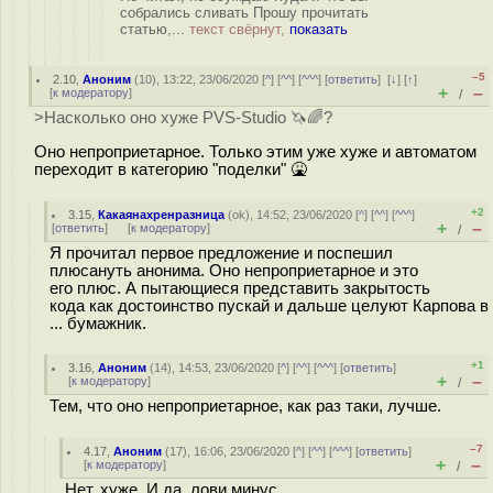
собрались сливать Прошу прочитать
статью,...
текст свёрнут,
показать
–5
2.10
,
Аноним
(
10
), 13:22, 23/06/2020 [
^
] [
^^
] [
^^^
] [
ответить
]
[
↓
] [
↑
]
+
–
[
к модератору
]
/
>Насколько оно хуже PVS-Studio 🦄🌈?
Оно непроприетарное. Только этим уже хуже и автоматом
переходит в категорию "поделки" 🤮
+2
3.15
,
Какаянахренразница
(
ok
), 14:52, 23/06/2020 [
^
] [
^^
] [
^^^
]
+
–
[
ответить
]
[
к модератору
]
/
Я прочитал первое предложение и поспешил
плюсануть анонима. Оно непроприетарное и это
его плюс. А пытающиеся представить закрытость
кода как достоинство пускай и дальше целуют Карпова в
... бумажник.
+1
3.16
,
Аноним
(
14
), 14:53, 23/06/2020 [
^
] [
^^
] [
^^^
] [
ответить
]
+
–
[
к модератору
]
/
Тем, что оно непроприетарное, как раз таки, лучше.
–7
4.17
,
Аноним
(
17
), 16:06, 23/06/2020 [
^
] [
^^
] [
^^^
] [
ответить
]
+
–
[
к модератору
]
/
Нет, хуже. И да, лови минус.