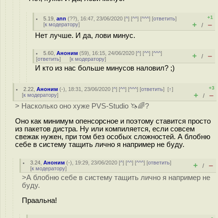
+1
5.19
,
ann
(
??
), 16:47, 23/06/2020 [
^
] [
^^
] [
^^^
] [
ответить
]
+
–
[
к модератору
]
/
Нет лучше. И да, лови минус.
5.60
,
Аноним
(
59
), 16:15, 24/06/2020 [
^
] [
^^
] [
^^^
]
+
–
/
[
ответить
]
[
к модератору
]
И кто из нас больше минусов наловил? ;)
+3
2.22
,
Аноним
(
-
), 18:31, 23/06/2020 [
^
] [
^^
] [
^^^
] [
ответить
]
[
↑
]
+
–
[
к модератору
]
/
> Насколько оно хуже PVS-Studio 🦄🌈?
Оно как минимум опенсорсное и поэтому ставится просто
из пакетов дистра. Ну или компиляется, если совсем
свежак нужен, при том без особых сложностей. А блобню
себе в систему тащить лично я например не буду.
3.24
,
Аноним
(
-
), 19:29, 23/06/2020 [
^
] [
^^
] [
^^^
] [
ответить
]
+
–
/
[
к модератору
]
>А блобню себе в систему тащить лично я например не
буду.
Праальна!