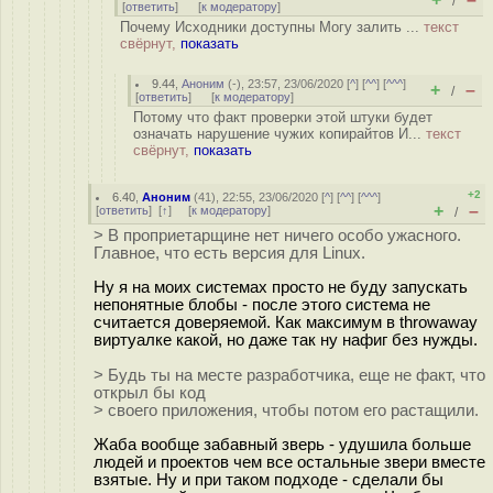
/
[
ответить
]
[
к модератору
]
Почему Исходники доступны Могу залить ...
текст
свёрнут,
показать
9.44
,
Аноним
(
-
), 23:57, 23/06/2020 [
^
] [
^^
] [
^^^
]
+
–
/
[
ответить
]
[
к модератору
]
Потому что факт проверки этой штуки будет
означать нарушение чужих копирайтов И...
текст
свёрнут,
показать
+2
6.40
,
Аноним
(
41
), 22:55, 23/06/2020 [
^
] [
^^
] [
^^^
]
+
–
[
ответить
]
[
↑
] [
к модератору
]
/
> В проприетарщине нет ничего особо ужасного.
Главное, что есть версия для Linux.
Ну я на моих системах просто не буду запускать
непонятные блобы - после этого система не
считается доверяемой. Как максимум в throwaway
виртуалке какой, но даже так ну нафиг без нужды.
> Будь ты на месте разработчика, еще не факт, что
открыл бы код
> своего приложения, чтобы потом его растащили.
Жаба вообще забавный зверь - удушила больше
людей и проектов чем все остальные звери вместе
взятые. Ну и при таком подходе - сделали бы