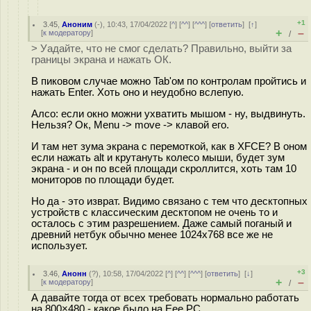
+1
3.45
,
Аноним
(
-
), 10:43, 17/04/2022 [
^
] [
^^
] [
^^^
] [
ответить
]
[
↑
]
+
–
[
к модератору
]
/
> Уадайте, что не смог сделать? Правильно, выйти за
границы экрана и нажать ОК.
В пиковом случае можно Tab'ом по контролам пройтись и
нажать Enter. Хоть оно и неудобно вслепую.
Алсо: если окно можни ухватить мышом - ну, выдвинуть.
Нельзя? Ок, Menu -> move -> клавой его.
И там нет зума экрана с перемоткой, как в XFCE? В оном
если нажать alt и крутануть колесо мыши, будет зум
экрана - и он по всей площади скроллится, хоть там 10
мониторов по площади будет.
Но да - это изврат. Видимо связано с тем что десктопных
устройств с классическим десктопом не очень то и
осталось с этим разрешением. Даже самый поганый и
древний нетбук обычно менее 1024х768 все же не
использует.
+3
3.46
,
Анонн
(
?
), 10:58, 17/04/2022 [
^
] [
^^
] [
^^^
] [
ответить
]
[
↓
]
+
–
[
к модератору
]
/
А давайте тогда от всех требовать нормально работать
на 800×480 - какое было на Eee PC.