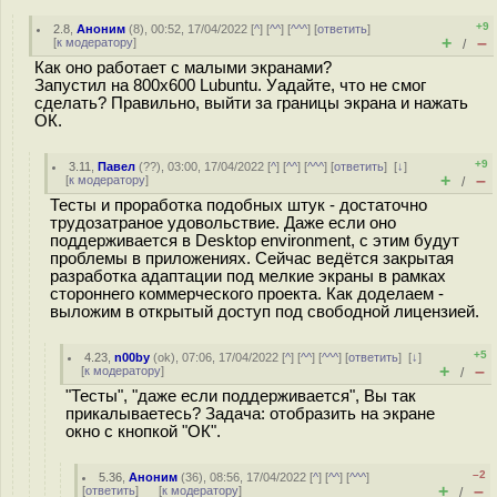
+9
2.8
,
Аноним
(
8
), 00:52, 17/04/2022 [
^
] [
^^
] [
^^^
] [
ответить
]
+
–
[
к модератору
]
/
Как оно работает с малыми экранами?
Запустил на 800х600 Lubuntu. Уадайте, что не смог
сделать? Правильно, выйти за границы экрана и нажать
ОК.
+9
3.11
,
Павел
(
??
), 03:00, 17/04/2022 [
^
] [
^^
] [
^^^
] [
ответить
]
[
↓
]
+
–
[
к модератору
]
/
Тесты и проработка подобных штук - достаточно
трудозатраное удовольствие. Даже если оно
поддерживается в Desktop environment, с этим будут
проблемы в приложениях. Сейчас ведётся закрытая
разработка адаптации под мелкие экраны в рамках
стороннего коммерческого проекта. Как доделаем -
выложим в открытый доступ под свободной лицензией.
+5
4.23
,
n00by
(
ok
), 07:06, 17/04/2022 [
^
] [
^^
] [
^^^
] [
ответить
]
[
↓
]
+
–
[
к модератору
]
/
"Тесты", "даже если поддерживается", Вы так
прикалываетесь? Задача: отобразить на экране
окно с кнопкой "ОК".
–2
5.36
,
Аноним
(
36
), 08:56, 17/04/2022 [
^
] [
^^
] [
^^^
]
+
–
[
ответить
]
[
к модератору
]
/