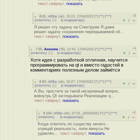
текст свёрнут,
показать
–2
8.81
,
n00by
(
ok
), 15:13, 17/04/2022 [
^
] [
^^
] [
^^^
]
+
–
[
ответить
]
[
↑
] [
к модератору
]
/
Я решил эту задачу на Спектруме Я даже
решил задачу сохранения перекрываемой об...
текст свёрнут,
показать
+1
7.55
,
Аноним
(
36
), 12:43, 17/04/2022 [
^
] [
^^
] [
^^^
]
+
–
[
ответить
]
[
↑
] [
к модератору
]
/
Хотя идея с разработкой отличная, научится
программировать на qt и вместо гадостей в
комментариях полезным делом займётся
8.83
,
n00by
(
ok
), 15:27, 17/04/2022 [
^
] [
^^
] [
^^^
]
+
–
/
[
ответить
]
[
↓
] [
к модератору
]
А Вы, простите за такой нескромный вопрос,
вовнутрь Qt заглядывали Реализацию q...
текст свёрнут,
показать
–1
9.104
,
n00by
(
ok
), 07:01, 18/04/2022 [
^
] [
^^
] [
^^^
]
+
–
[
ответить
]
[
к модератору
]
/
Когда ответить по существу нечего -
отрицай реальность, лепи минусы Не
удивлён,...
текст свёрнут,
показать