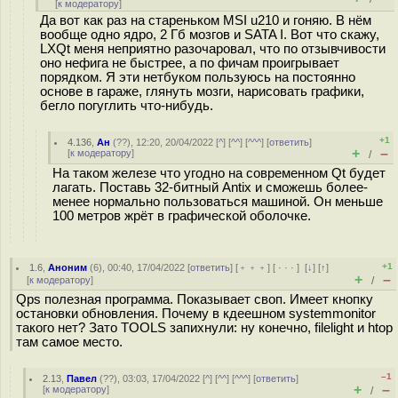
[
к модератору
]
Да вот как раз на стареньком MSI u210 и гоняю. В нём
вообще одно ядро, 2 Гб мозгов и SATA I. Вот что скажу,
LXQt меня неприятно разочаровал, что по отзывчивости
оно нефига не быстрее, а по фичам проигрывает
порядком. Я эти нетбуком пользуюсь на постоянно
основе в гараже, глянуть мозги, нарисовать графики,
бегло погуглить что-нибудь.
+1
4.136
,
Ан
(
??
), 12:20, 20/04/2022 [
^
] [
^^
] [
^^^
] [
ответить
]
+
–
[
к модератору
]
/
На таком железе что угодно на современном Qt будет
лагать. Поставь 32-битный Antix и сможешь более-
менее нормально пользоваться машиной. Он меньше
100 метров жрёт в графической оболочке.
+1
1.6
,
Аноним
(
6
), 00:40, 17/04/2022 [
ответить
] [
﹢﹢﹢
] [
· · ·
]
[
↓
] [
↑
]
+
–
[
к модератору
]
/
Qps полезная программа. Показывает своп. Имеет кнопку
остановки обновления. Почему в кдеешном systemmonitor
такого нет? Зато TOOLS запихнули: ну конечно, filelight и htop
там самое место.
–1
2.13
,
Павел
(
??
), 03:03, 17/04/2022 [
^
] [
^^
] [
^^^
] [
ответить
]
+
–
[
к модератору
]
/