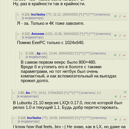
Ну, раз в крайности так в крайности.
4.119
,
InuYasha
(
??
), 11:12, 18/04/2022 [
^
] [
^^
] [
^^^
] [
ответить
]
+
–
/
[
к модератору
]
Я - за. Только и 4К тоже завозите.
4.122
,
Аноним
(
122
), 11:36, 18/04/2022 [
^
] [
^^
] [
^^^
] [
ответить
]
+
–
/
[
к модератору
]
Помню EeePC только с 1024x640.
5.128
,
_kp
(
ok
), 13:44, 18/04/2022 [
^
] [
^^
] [
^^^
] [
ответить
]
+
–
/
[
к модератору
]
В самом первом eeepc было 800×480.
Вроде б и утопить его в болоте с такими
параметрами, но тот нетбук был очень
компактный, и как вспомогательный на выездах
прожил долго.
+2
3.90
,
Ан
(
??
), 16:51, 17/04/2022 [
^
] [
^^
] [
^^^
] [
ответить
]
[
↑
]
+
–
[
к модератору
]
/
В Lubuntu 21.10 версия LXQt 0.17.0, после которой был
релиз 1.0 и текущий 1.1. Будь добр перетестировать.
3.118
,
InuYasha
(
??
), 10:59, 18/04/2022 [
^
] [
^^
] [
^^^
] [
ответить
]
+
–
/
[
к модератору
]
I know how that feels, bro :-| Не знаю, как в LX, но даже на