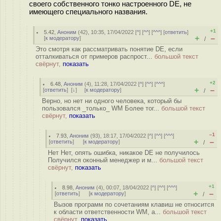
своего собственного тонко настроенного DE, не
имеющего специального названия.
+1
5.42
,
Аноним
(
42
), 10:35, 17/04/2022 [
^
] [
^^
] [
^^^
] [
ответить
]
+
–
[
к модератору
]
/
Это смотря как рассматривать понятие DE, если
отталкиваться от примеров распрост...
большой текст
свёрнут,
показать
+2
6.48
,
Аноним
(
4
), 11:28, 17/04/2022 [
^
] [
^^
] [
^^^
]
+
–
[
ответить
]
[
↓
] [
к модератору
]
/
Верно, но нет ни одного человека, который бы
пользовался _только_ WM Более тог...
большой текст
свёрнут,
показать
–1
7.93
,
Аноним
(
93
), 18:17, 17/04/2022 [
^
] [
^^
] [
^^^
]
+
–
[
ответить
]
[
к модератору
]
/
Нет Нет, опять ошибка, никакое DE не получилось
Получился оконный менеджер и м...
большой текст
свёрнут,
показать
+1
8.98
,
Аноним
(
4
), 00:07, 18/04/2022 [
^
] [
^^
] [
^^^
]
+
–
[
ответить
]
[
к модератору
]
/
Вызов программ по сочетаниям клавиш не относится
к области ответственности WM, а...
большой текст
свёрнут,
показать