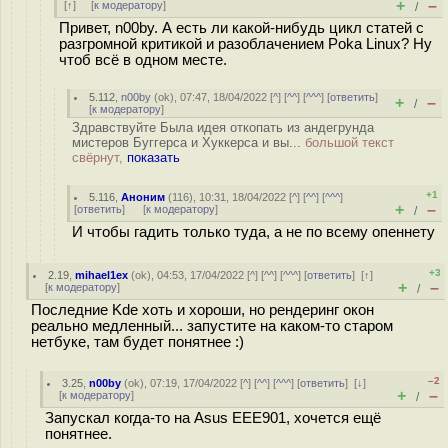
+
–
[
↑
] [
к модератору
]
/
Привет, n00by. А есть ли какой-нибудь цикл статей с
разгромной критикой и разоблачением Poka Linux? Ну
чтоб всё в одном месте.
5.112
,
n00by
(
ok
), 07:47, 18/04/2022 [
^
] [
^^
] [
^^^
] [
ответить
]
+
–
/
[
к модератору
]
Здравствуйте Была идея откопать из андегрунда
мистеров Буггерса и Хуккерса и вы...
большой текст
свёрнут,
показать
+1
5.116
,
Аноним
(
116
), 10:31, 18/04/2022 [
^
] [
^^
] [
^^^
]
+
–
[
ответить
]
[
к модератору
]
/
И чтобы гадить только туда, а не по всему опеннету
+3
2.19
,
mihael1ex
(
ok
), 04:53, 17/04/2022 [
^
] [
^^
] [
^^^
] [
ответить
]
[
↑
]
+
–
[
к модератору
]
/
Последние Kde хоть и хороши, но рендеринг окон
реально медленный... запустите на каком-то старом
нетбуке, там будет понятнее :)
–2
3.25
,
n00by
(
ok
), 07:19, 17/04/2022 [
^
] [
^^
] [
^^^
] [
ответить
]
[
↓
]
+
–
[
к модератору
]
/
Запускал когда-то на Asus EEE901, хочется ещё
понятнее.