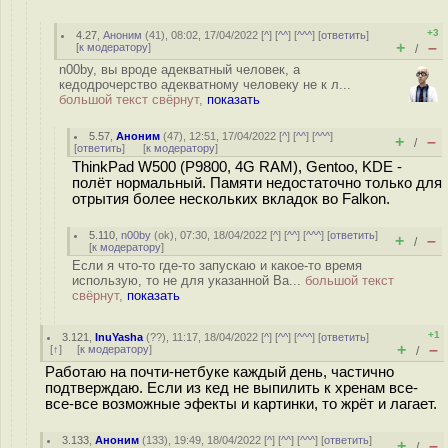
+3
4.27
,
Аноним
(
41
), 08:02, 17/04/2022 [
^
] [
^^
] [
^^^
] [
ответить
]
+
–
[
к модератору
]
/
n00by, вы вроде адекватный человек, а
кедодрочерство адекватному человеку не к л...
большой текст свёрнут,
показать
5.57
,
Аноним
(
47
), 12:51, 17/04/2022 [
^
] [
^^
] [
^^^
]
+
–
/
[
ответить
]
[
к модератору
]
ThinkPad W500 (P9800, 4G RAM), Gentoo, KDE -
полёт нормальный. Памяти недостаточно только для
отрытия более нескольких вкладок во Falkon.
5.110
,
n00by
(
ok
), 07:30, 18/04/2022 [
^
] [
^^
] [
^^^
] [
ответить
]
+
–
/
[
к модератору
]
Если я что-то где-то запускаю и какое-то время
использую, то не для указанной Ва...
большой текст
свёрнут,
показать
+1
3.121
,
InuYasha
(
??
), 11:17, 18/04/2022 [
^
] [
^^
] [
^^^
] [
ответить
]
+
–
[
↑
] [
к модератору
]
/
Работаю на почти-нетбуке каждый день, частично
подтверждаю. Если из кед не выпилить к хренам все-
все-все возможные эфекты и картинки, то жрёт и лагает.
3.133
,
Аноним
(
133
), 19:49, 18/04/2022 [
^
] [
^^
] [
^^^
] [
ответить
]
+
–
/