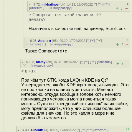
–1
7.72
,
mikhailnov
(
ok
), 14:19, 17/04/2022 [
^
] [
^^
] [
^^^
]
+
–
[
ответить
]
[
к модератору
]
/
> Compose - нет такой клавиши. Чё
делать?
Назначить в качестве неё, например, ScrollLock
+1
6.95
,
Аноним
(
95
), 20:10, 17/04/2022 [
^
] [
^^
] [
^^^
]
+
–
[
ответить
]
[
↑
] [
к модератору
]
/
Также Compose+o+c
5.108
,
n00by
(
ok
), 07:11, 18/04/2022 [
^
] [
^^
] [
^^^
] [
ответить
]
+
–
/
[
↑
] [
к модератору
]
> в жтк
При чём тут GTK, когда LXQt и KDE на Qt?
Утверждается, якобы KDE жрёт вводы-выводы. Это
не про кнопки на клавиатуре тыкать. Мне вот
интересно, откуда вообще в голове хоть немного
понимающего человека могла появиться такая
мысль. Судя по "трендовый сет иконок" на их сайте,
могу предположить, что у них слишком большие
файлы для значков. Но это капля в море и не
должно быть заметно.
+2
4.40
,
Аноним
(
4
), 09:05, 17/04/2022 [
^
] [
^^
] [
^^^
] [
ответить
]