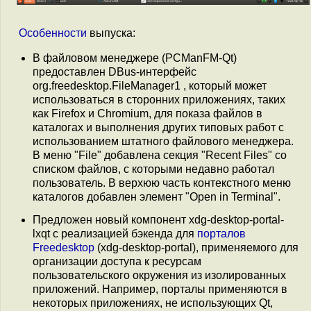
Особенности
выпуска:
В файловом менеджере (PCManFM-Qt)
предоставлен DBus-интерфейс
org.freedesktop.FileManager1 , который может
использоваться в сторонних приложениях, таких
как Firefox и Chromium, для показа файлов в
каталогах и выполнения других типовых работ с
использованием штатного файлового менеджера.
В меню "File" добавлена секция "Recent Files" со
списком файлов, с которыми недавно работал
пользователь. В верхюю часть контекстного меню
каталогов добавлен элемент "Open in Terminal".
Предложен новый компонент xdg-desktop-portal-
lxqt с реализацией бэкенда для
порталов
Freedesktop
(xdg-desktop-portal), применяемого для
организации доступа к ресурсам
пользовательского окружения из изолированных
приложений. Например, порталы применяются в
некоторых приложениях, не использующих Qt,