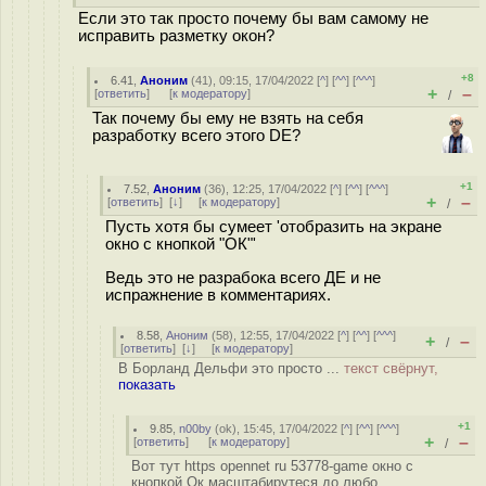
Если это так просто почему бы вам самому не
исправить разметку окон?
+8
6.41
,
Аноним
(
41
), 09:15, 17/04/2022 [
^
] [
^^
] [
^^^
]
+
–
[
ответить
]
[
к модератору
]
/
Так почему бы ему не взять на себя
разработку всего этого DE?
+1
7.52
,
Аноним
(
36
), 12:25, 17/04/2022 [
^
] [
^^
] [
^^^
]
+
–
[
ответить
]
[
↓
] [
к модератору
]
/
Пусть хотя бы сумеет 'отобразить на экране
окно с кнопкой "ОК"'
Ведь это не разрабока всего ДЕ и не
испражнение в комментариях.
8.58
,
Аноним
(
58
), 12:55, 17/04/2022 [
^
] [
^^
] [
^^^
]
+
–
/
[
ответить
]
[
↓
] [
к модератору
]
В Борланд Дельфи это просто ...
текст свёрнут,
показать
+1
9.85
,
n00by
(
ok
), 15:45, 17/04/2022 [
^
] [
^^
] [
^^^
]
+
–
[
ответить
]
[
к модератору
]
/
Вот тут https opennet ru 53778-game окно с
кнопкой Ок масштабирутеся до любо...