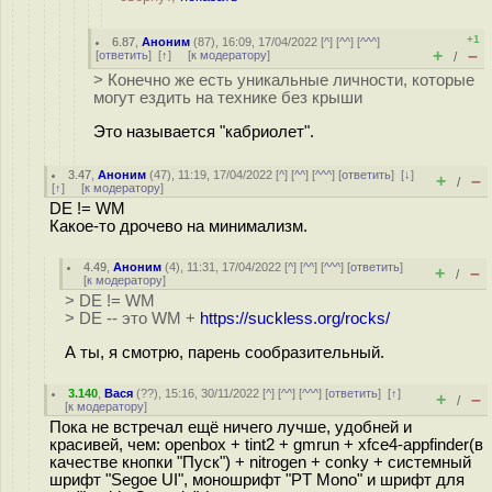
+1
6.87
,
Аноним
(
87
), 16:09, 17/04/2022 [
^
] [
^^
] [
^^^
]
+
–
[
ответить
]
[
↑
] [
к модератору
]
/
> Конечно же есть уникальные личности, которые
могут ездить на технике без крыши
Это называется "кабриолет".
3.47
,
Аноним
(
47
), 11:19, 17/04/2022 [
^
] [
^^
] [
^^^
] [
ответить
]
[
↓
]
+
–
/
[
↑
] [
к модератору
]
DE != WM
Какое-то дрочево на минимализм.
4.49
,
Аноним
(
4
), 11:31, 17/04/2022 [
^
] [
^^
] [
^^^
] [
ответить
]
+
–
/
[
к модератору
]
> DE != WM
> DE -- это WM +
https://suckless.org/rocks/
А ты, я смотрю, парень сообразительный.
3.140
,
Вася
(
??
), 15:16, 30/11/2022 [
^
] [
^^
] [
^^^
] [
ответить
]
[
↑
]
+
–
/
[
к модератору
]
Пока не встречал ещё ничего лучше, удобней и
красивей, чем: openbox + tint2 + gmrun + xfce4-appfinder(в
качестве кнопки "Пуск") + nitrogen + conky + системный
шрифт "Segoe UI", моношрифт "PT Mono" и шрифт для