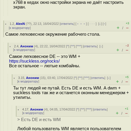
x768 в кедах окно настройки экрана не даёт настроить
экран.
+3
1.2
,
AlexN
(
??
), 22:13, 16/04/2022 [
ответить
] [
﹢﹢﹢
] [
· · ·
]
[
↓
] [
↑
]
+
–
[
к модератору
]
/
Самое легковесное окружение рабочего стола.
–2
2.4
,
Аноним
(
4
), 22:22, 16/04/2022 [
^
] [
^^
] [
^^^
] [
ответить
]
[
↓
]
+
–
[
к модератору
]
/
Самое легковесное DE -- это WM +
https://suckless.org/rocks/
Все остальное -- лютые комбайны.
+5
3.15
,
Аноним
(
15
), 03:40, 17/04/2022 [
^
] [
^^
] [
^^^
] [
ответить
]
[
↓
]
+
–
[
к модератору
]
/
Ты тут людей не путай. Есть DE и есть WM. А dwm +
suckless tools так же и останется оконным менеджером +
утилиты.
+1
4.17
,
Аноним
(
4
), 04:05, 17/04/2022 [
^
] [
^^
] [
^^^
] [
ответить
]
+
–
[
к модератору
]
/
> Есть DE и есть WM
Любой пользователь WM является пользователем