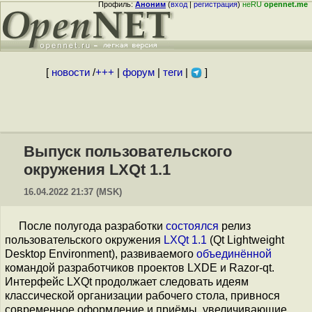
Профиль:
Аноним
(
вход
|
регистрация
)
неRU
opennet.me
[
новости
/
+++
|
форум
|
теги
|
]
Выпуск пользовательского
окружения LXQt 1.1
16.04.2022 21:37 (MSK)
После полугода разработки
состоялся
релиз
пользовательского окружения
LXQt 1.1
(Qt Lightweight
Desktop Environment), развиваемого
объединённой
командой разработчиков проектов LXDE и Razor-qt.
Интерфейс LXQt продолжает следовать идеям
классической организации рабочего стола, привнося
современное оформление и приёмы, увеличивающие