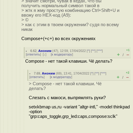
> значит смотри, чувак в кедах, что бы
получить нормальный символ такой в
> жтк я жму простую комбинацию Ctrl+Shift+U и
ввожу его HEX-код (A9):
> ©
> как с этим в твоем окружении? судя по всему
никак
Compose+(+c+) во всех окружениях
+1
6.62
,
Аноним
(
47
), 12:59, 17/04/2022 [
^
] [
^^
] [
^^^
]
+
–
[
ответить
]
[
↓
] [
к модератору
]
/
Compose - нет такой клавиши. Чё делать?
+2
7.69
,
Аноним
(
69
), 13:41, 17/04/2022 [
^
] [
^^
] [
^^^
]
+
–
[
ответить
]
[
к модератору
]
/
> Compose - нет такой клавиши. Чё
делать?
Слезать с макоси, выпрямлять руки?
setxkbmap us,ru -variant "altgr-intl," -model thinkpad
-option
"grp:caps_toggle,grp_led:caps,compose:sclk"