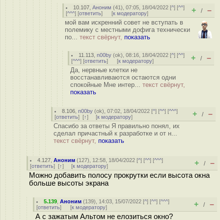
10.107
,
Аноним
(
41
), 07:05, 18/04/2022 [
^
] [
^^
]
+
–
/
[
^^^
] [
ответить
]
[
к модератору
]
мой вам искренний совет не вступать в
полемику с местными дофига технически
по...
текст свёрнут,
показать
11.113
,
n00by
(
ok
), 08:16, 18/04/2022 [
^
] [
^^
]
+
–
/
[
^^^
] [
ответить
]
[
к модератору
]
Да, нервные клетки не
восстанавливаются остаются одни
спокойные Мне интер...
текст свёрнут,
показать
8.106
,
n00by
(
ok
), 07:02, 18/04/2022 [
^
] [
^^
] [
^^^
]
+
–
/
[
ответить
]
[
↑
] [
к модератору
]
Спасибо за ответы Я правильно понял, их
сделал причастный к разработке и от н...
текст свёрнут,
показать
4.127
,
Аноним
(
127
), 12:58, 18/04/2022 [
^
] [
^^
] [
^^^
]
+
–
/
[
ответить
]
[
↑
] [
к модератору
]
Можно добавить полосу прокрутки если высота окна
больше высоты экрана
5.139
,
Аноним
(
139
), 14:03, 15/07/2022 [
^
] [
^^
] [
^^^
]
+
–
/
[
ответить
]
[
к модератору
]
А с зажатым Альтом не елозиться окно?