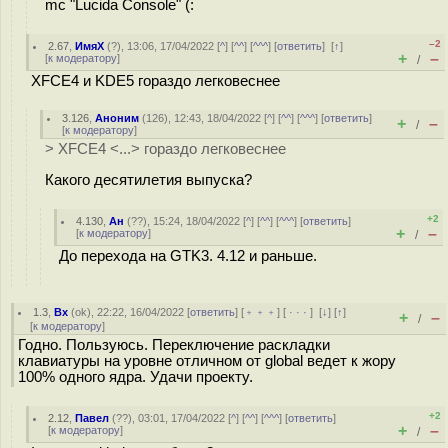
mc "Lucida Console" (:
–2
2.67
,
ИмяХ
(
?
), 13:06, 17/04/2022 [
^
] [
^^
] [
^^^
] [
ответить
]
[
↑
]
+
–
[
к модератору
]
/
XFCE4 и KDE5 гораздо легковеснее
3.126
,
Аноним
(
126
), 12:43, 18/04/2022 [
^
] [
^^
] [
^^^
] [
ответить
]
+
–
/
[
к модератору
]
> XFCE4 <...> гораздо легковеснее
Какого десятилетия выпуска?
+2
4.130
,
Ан
(
??
), 15:24, 18/04/2022 [
^
] [
^^
] [
^^^
] [
ответить
]
+
–
[
к модератору
]
/
До перехода на GTK3. 4.12 и раньше.
1.3
,
Bx
(
ok
), 22:22, 16/04/2022 [
ответить
] [
﹢﹢﹢
] [
· · ·
]
[
↓
] [
↑
]
+
–
/
[
к модератору
]
Годно. Пользуюсь. Переключение раскладки
клавиатуры на уровне отличном от global ведет к жору
100% одного ядра. Удачи проекту.
+2
2.12
,
Павел
(
??
), 03:01, 17/04/2022 [
^
] [
^^
] [
^^^
] [
ответить
]
+
–
[
к модератору
]
/