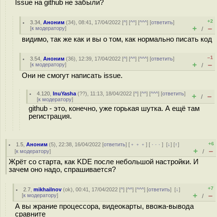
Issue на github не забыли?
+2
3.34
,
Аноним
(
34
), 08:41, 17/04/2022 [
^
] [
^^
] [
^^^
] [
ответить
]
+
–
[
к модератору
]
/
видимо, так же как и вы о том, как нормально писать код
–1
3.54
,
Аноним
(
36
), 12:39, 17/04/2022 [
^
] [
^^
] [
^^^
] [
ответить
]
+
–
[
к модератору
]
/
Они не смогут написать issue.
4.120
,
InuYasha
(
??
), 11:13, 18/04/2022 [
^
] [
^^
] [
^^^
] [
ответить
]
+
–
/
[
к модератору
]
github - это, конечно, уже горькая шутка. А ещё там
регистрация.
+6
1.5
,
Аноним
(
5
), 22:38, 16/04/2022 [
ответить
] [
﹢﹢﹢
] [
· · ·
]
[
↓
] [
↑
]
+
–
[
к модератору
]
/
Жрёт со старта, как KDE после небольшой настройки. И
зачем оно надо, спрашивается?
+7
2.7
,
mikhailnov
(
ok
), 00:41, 17/04/2022 [
^
] [
^^
] [
^^^
] [
ответить
]
[
↓
]
+
–
[
к модератору
]
/
А вы жрание процессора, видеокарты, ввожа-вывода
сравните