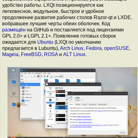
удобство работы. LXQt позиционируется как
легковесное, модульное, быстрое и удобное
продолжение развития рабочих столов Razor-qt и LXDE,
вобравшее лучшие черты обеих оболочек. Код
размещён
на GitHub и поставляется под лицензиями
GPL 2.0+ и LGPL 2.1+. Появление готовых сборок
ожидается для
Ubuntu
(LXQt по умолчанию
предлагается в Lubuntu),
Arch Linux
,
Fedora
,
openSUSE
,
Mageia
,
FreeBSD
,
ROSA
и
ALT Linux
.