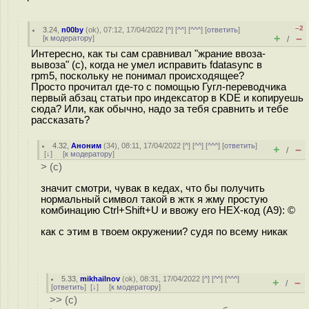
–2
3.24
,
n00by
(
ok
), 07:12, 17/04/2022 [
^
] [
^^
] [
^^^
] [
ответить
]
+
–
[
к модератору
]
/
Интересно, как ты сам сравнивал "жрание ввоза-
вывоза" (с), когда не умел исправить fdatasync в
rpm5, поскольку не понимал происходящее?
Просто прочитал где-то с помощью Гугл-переводчика
первый абзац статьи про индексатор в KDE и копируешь
сюда? Или, как обычно, надо за тебя сравнить и тебе
рассказать?
4.32
,
Аноним
(
34
), 08:11, 17/04/2022 [
^
] [
^^
] [
^^^
] [
ответить
]
+
–
/
[
↓
] [
к модератору
]
> (с)
значит смотри, чувак в кедах, что бы получить
нормальный символ такой в жтк я жму простую
комбинацию Ctrl+Shift+U и ввожу его HEX-код (A9): ©
как с этим в твоем окружении? судя по всему никак
5.33
,
mikhailnov
(
ok
), 08:31, 17/04/2022 [
^
] [
^^
] [
^^^
]
+
–
/
[
ответить
]
[
↓
] [
к модератору
]
>> (с)