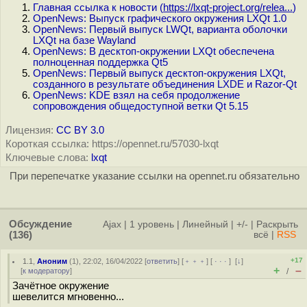
Главная ссылка к новости (
https://lxqt-project.org/relea...
)
OpenNews: Выпуск графического окружения LXQt 1.0
OpenNews: Первый выпуск LWQt, варианта оболочки
LXQt на базе Wayland
OpenNews: В десктоп-окружении LXQt обеспечена
полноценная поддержка Qt5
OpenNews: Первый выпуск десктоп-окружения LXQt,
созданного в результате объединения LXDE и Razor-Qt
OpenNews: KDE взял на себя продолжение
сопровождения общедоступной ветки Qt 5.15
Лицензия:
CC BY 3.0
Короткая ссылка: https://opennet.ru/57030-lxqt
Ключевые слова:
lxqt
При перепечатке указание ссылки на opennet.ru обязательно
Обсуждение
Ajax
|
1 уровень
|
Линейный
|
+/-
|
Раскрыть
(136)
всё
|
RSS
+17
1.1
,
Аноним
(
1
), 22:02, 16/04/2022 [
ответить
] [
﹢﹢﹢
] [
· · ·
]
[
↓
]
+
–
[
к модератору
]
/
Зачётное окружение
шевелится мгновенно...