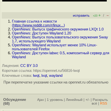
+
–
исправить
/
+23
Главная ссылка к новости
(
https://www.reddit.com/r/linux...
)
OpenNews: Выпуск графического окружения LXQt 1.0
OpenNews: Доступен Wayland 1.20
OpenNews: Выпуск пользовательского окружения Sway
1.7, использующего Wayland
OpenNews: Wayland использует менее 10% Linux-
пользователей Firefox
OpenNews: Доступен labwc 0.5, композитный сервер для
Wayland
Лицензия:
CC BY 3.0
Короткая ссылка: https://opennet.ru/56816-lwqt
Ключевые слова:
lwqt
,
lxqt
,
wayland
При перепечатке указание ссылки на opennet.ru обязательно
Обсуждение
Ajax
|
1 уровень
|
Линейный
|
+/-
|
Раскрыть
(68)
всё
|
RSS