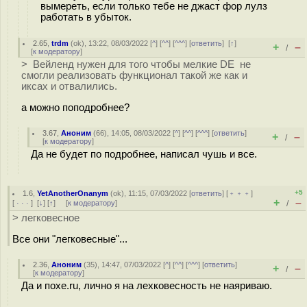
вымереть, если только тебе не джаст фор лулз
работать в убыток.
2.65
,
trdm
(
ok
), 13:22, 08/03/2022 [
^
] [
^^
] [
^^^
] [
ответить
]
[
↑
]
+
–
/
[
к модератору
]
> Вейленд нужен для того чтобы мелкие DE не
смогли реализовать функционал такой же как и
иксах и отвалились.
а можно поподробнее?
3.67
,
Аноним
(
66
), 14:05, 08/03/2022 [
^
] [
^^
] [
^^^
] [
ответить
]
+
–
/
[
к модератору
]
Да не будет по подробнее, написал чушь и все.
+5
1.6
,
YetAnotherOnanym
(
ok
), 11:15, 07/03/2022 [
ответить
] [
﹢﹢﹢
]
+
–
[
· · ·
]
[
↓
] [
↑
] [
к модератору
]
/
> легковесное
Все они "легковесные"...
2.36
,
Аноним
(
35
), 14:47, 07/03/2022 [
^
] [
^^
] [
^^^
] [
ответить
]
+
–
/
[
к модератору
]
Да и поxe.ru, лично я на лехковесность не наяриваю.