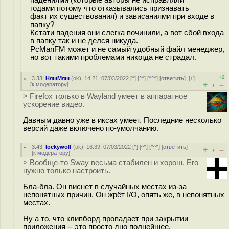
падениями (которые авторы не исправляли
годами потому что отказывались признавать
факт их существования) и зависаниями при входе в
папку?
Кстати падения они слегка починили, а вот сбой входа
в папку так и не делся никуда.
PcManFM может и не самый удобный файл менеджер,
но вот такими проблемами никогда не страдал.
+2
3.33
,
НяшМяш
(
ok
), 14:21, 07/03/2022 [
^
] [
^^
] [
^^^
] [
ответить
]
[
↑
]
+
–
[
к модератору
]
/
> Firefox только в Wayland умеет в аппаратное
ускорение видео.
Давным давно уже в иксах умеет. Последние несколько
версий даже включено по-умолчанию.
3.43
,
lockywolf
(
ok
), 16:39, 07/03/2022 [
^
] [
^^
] [
^^^
] [
ответить
]
+
–
/
[
к модератору
]
> Вообще-то Sway весьма стабилен и хорош. Его
нужно только настроить.
Бла-бла. Он виснет в случайных местах из-за
непонятных причин. Он жрёт I/O, опять же, в непонятных
местах.
Ну а то, что клипборд пропадает при закрытии
приложения -- это просто дно полнейшее.