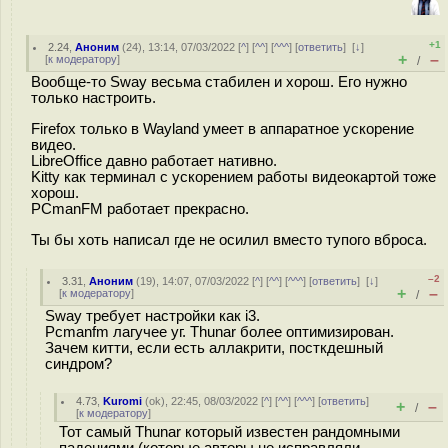
+1
2.24
,
Аноним
(
24
), 13:14, 07/03/2022 [
^
] [
^^
] [
^^^
] [
ответить
]
[
↓
]
+
–
[
к модератору
]
/
Вообще-то Sway весьма стабилен и хорош. Его нужно
только настроить.
Firefox только в Wayland умеет в аппаратное ускорение
видео.
LibreOffice давно работает нативно.
Kitty как терминал с ускорением работы видеокартой тоже
хорош.
PCmanFM работает прекрасно.
Ты бы хоть написал где не осилил вместо тупого вброса.
–2
3.31
,
Аноним
(
19
), 14:07, 07/03/2022 [
^
] [
^^
] [
^^^
] [
ответить
]
[
↓
]
+
–
[
к модератору
]
/
Sway требует настройки как i3.
Pcmanfm лагучее уг. Thunar более оптимизирован.
Зачем китти, если есть аллакрити, посткдешный
синдром?
4.73
,
Kuromi
(
ok
), 22:45, 08/03/2022 [
^
] [
^^
] [
^^^
] [
ответить
]
+
–
/
[
к модератору
]
Тот самый Thunar который известен рандомными