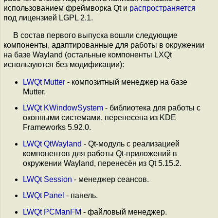
использованием фреймворка Qt и
распространяется
под лицензией LGPL 2.1.
В состав первого выпуска вошли следующие
компоненты, адаптированные для работы в окружении
на базе Wayland (остальные компоненты LXQt
используются без модификации):
LWQt Mutter
- композитный менеджер на базе
Mutter.
LWQt KWindowSystem
- библиотека для работы с
оконными системами, перенесена из KDE
Frameworks 5.92.0.
LWQt QtWayland
- Qt-модуль с реализацией
компонентов для работы Qt-приложений в
окружении Wayland, перенесён из Qt 5.15.2.
LWQt Session
- менеджер сеансов.
LWQt Panel
- панель.
LWQt PCManFM
- файловый менеджер.