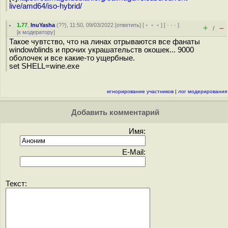
live/amd64/iso-hybrid/
1.77
,
InuYasha
(
??
), 11:50, 09/03/2022 [
ответить
] [
﹢﹢﹢
] [
· · ·
]
+
–
/
[
к модератору
]
Такое чувтство, что на линах отрываются все фанаты
windowblinds и прочих украшательств окошек... 9000
оболочек и все какие-то ущербные.
set SHELL=wine.exe
игнорирование участников
|
лог модерирования
Добавить комментарий
Имя:
E-Mail:
Текст: