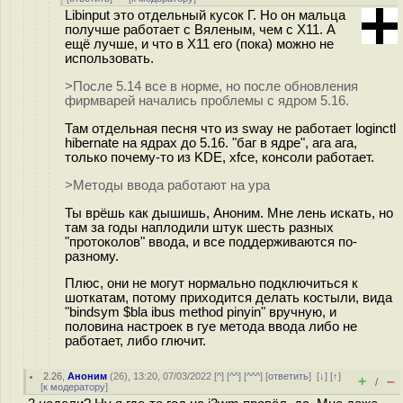
Libinput это отдельный кусок Г. Но он мальца
получше работает с Вяленым, чем с Х11. А
ещё лучше, и что в Х11 его (пока) можно не
использовать.
>После 5.14 все в норме, но после обновления
фирмварей начались проблемы с ядром 5.16.
Там отдельная песня что из sway не работает loginctl
hibernate на ядрах до 5.16. "баг в ядре", ага ага,
только почему-то из KDE, xfce, консоли работает.
>Методы ввода работают на ура
Ты врёшь как дышишь, Аноним. Мне лень искать, но
там за годы наплодили штук шесть разных
"протоколов" ввода, и все поддерживаются по-
разному.
Плюс, они не могут нормально подключиться к
шоткатам, потому приходится делать костыли, вида
"bindsym $bla ibus method pinyin" вручную, и
половина настроек в гуе метода ввода либо не
работает, либо глючит.
2.26
,
Аноним
(
26
), 13:20, 07/03/2022 [
^
] [
^^
] [
^^^
] [
ответить
]
[
↓
] [
↑
]
+
–
/
[
к модератору
]