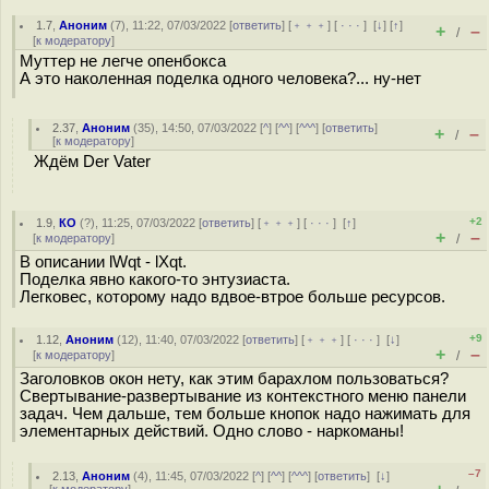
1.7
,
Аноним
(
7
), 11:22, 07/03/2022 [
ответить
] [
﹢﹢﹢
] [
· · ·
]
[
↓
] [
↑
]
+
–
/
[
к модератору
]
Муттер не легче опенбокса
А это наколенная поделка одного человека?... ну-нет
2.37
,
Аноним
(
35
), 14:50, 07/03/2022 [
^
] [
^^
] [
^^^
] [
ответить
]
+
–
/
[
к модератору
]
Ждём Der Vater
+2
1.9
,
КО
(
?
), 11:25, 07/03/2022 [
ответить
] [
﹢﹢﹢
] [
· · ·
]
[
↑
]
+
–
[
к модератору
]
/
В описании lWqt - lXqt.
Поделка явно какого-то энтузиаста.
Легковес, которому надо вдвое-втрое больше ресурсов.
+9
1.12
,
Аноним
(
12
), 11:40, 07/03/2022 [
ответить
] [
﹢﹢﹢
] [
· · ·
]
[
↓
]
+
–
[
к модератору
]
/
Заголовков окон нету, как этим барахлом пользоваться?
Свертывание-развертывание из контекстного меню панели
задач. Чем дальше, тем больше кнопок надо нажимать для
элементарных действий. Одно слово - наркоманы!
–7
2.13
,
Аноним
(
4
), 11:45, 07/03/2022 [
^
] [
^^
] [
^^^
] [
ответить
]
[
↓
]