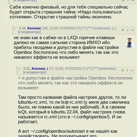
+
–
[
к модератору
]
/
Сабж конечно фиговый, но для тебя специально сейчас
будет открыта страшная тайна: «Надо пользоваться
хоткеями». Открытие страшной тайны окончено.
3.18
,
Аноним
(
18
), 12:34, 07/03/2022 [
^
] [
^^
] [
^^^
] [
ответить
]
[
↓
]
+
–
/
[
к модератору
]
не знаю как в сабже но в LXQt горячие клавиши
далеко не самая сильная сторона ИМХО ибо
прибиты гвоздями и допустим в файле настройки
Openbox бесполезно что либо менять так как это
никакого эффекта не возымеет
4.22
,
Аноним_t
(
?
), 12:55, 07/03/2022 [
^
] [
^^
] [
^^^
] [
ответить
]
+
–
/
[
к модератору
]
> и допустим в файле настройки Openbox бесполезно
что либо менять так как это никакого эффекта не
возымеет
Там просто название файла настроек другое, то ли
lubuntu-rc.xml, то ли lxqt-rc.xml (у меня два симлинка
было, не помню какой из них рабочий). А в свежем
lxQt, который в lubuntu 22.04, файл настроек снова
называется rc.xml (это в ~/.config/openbox/). И он
работает.
А вот ~/.config/openbox/autostart я не нашёл как
задействовать. Не подхватывает его.