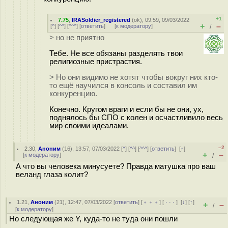
+1
7.75
,
IRASoldier_registered
(
ok
), 09:59, 09/03/2022
+
–
[
^
] [
^^
] [
^^^
] [
ответить
]
[
к модератору
]
/
> но не приятно
Тебе. Не все обязаны разделять твои
религиозные пристрастия.
> Но они видимо не хотят чтобы вокруг них кто-
то ещё научился в консоль и составил им
конкуренцию.
Конечно. Кругом враги и если бы не они, ух,
поднялось бы СПО с колен и осчастливило весь
мир своими идеалами.
–2
2.30
,
Аноним
(
16
), 13:57, 07/03/2022 [
^
] [
^^
] [
^^^
] [
ответить
]
[
↑
]
+
–
[
к модератору
]
/
А что вы человека минусуете? Правда матушка про ваш
веланд глаза колит?
1.21
,
Аноним
(
21
), 12:47, 07/03/2022 [
ответить
] [
﹢﹢﹢
] [
· · ·
]
[
↓
] [
↑
]
+
–
/
[
к модератору
]
Но следующая же Y, куда-то не туда они пошли