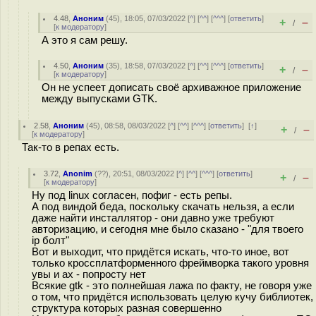
4.48
,
Аноним
(
45
), 18:05, 07/03/2022 [
^
] [
^^
] [
^^^
] [
ответить
]
+
–
/
[
к модератору
]
А это я сам решу.
4.50
,
Аноним
(
35
), 18:58, 07/03/2022 [
^
] [
^^
] [
^^^
] [
ответить
]
+
–
/
[
к модератору
]
Он не успеет дописать своё архиважное приложение
между выпусками GTK.
2.58
,
Аноним
(
45
), 08:58, 08/03/2022 [
^
] [
^^
] [
^^^
] [
ответить
]
[
↑
]
+
–
/
[
к модератору
]
Так-то в репах есть.
3.72
,
Anonim
(
??
), 20:51, 08/03/2022 [
^
] [
^^
] [
^^^
] [
ответить
]
+
–
/
[
к модератору
]
Ну под linux согласен, пофиг - есть репы.
А под виндой беда, поскольку скачать нельзя, а если
даже найти инсталлятор - они давно уже требуют
авторизацию, и сегодня мне было сказано - "для твоего
ip болт"
Вот и выходит, что придётся искать, что-то иное, вот
только кроссплатформенного фреймворка такого уровня
увы и ах - попросту нет
Всякие gtk - это полнейшая лажа по факту, не говоря уже
о том, что придётся использовать целую кучу библиотек,
структура которых разная совершенно