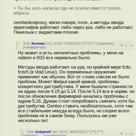
> Ты бы хоть написал где не осилил вместо тупого
вброса.
xembedsniproxy, мягко говоря, плох, а методы ввода
иероглифов работают либо через раз, либо не работают.
Панельки с виджетами плохие.
4.53
,
Аноним
(
24
), 21:58, 07/03/2022 [
^
] [
^^
] [
^^^
] [
ответить
]
+
–
/
[
к модератору
]
Ну может и есть непонятные проблемы, у меня на
radeon и i915 все нормально было.
Методы ввода работают на ура, по крайней мере fcitx,
fcitx5 (в Void Linux). Он переменные окружения
применяет как обычно. Вот от слова совсем не было
проблем. Может libinput какой кривой, проблемы
конкретного дистрибутива. У меня бывали странности
на ядрах посое 4.19 до 5.14. После 5.14 все в норме, но
после обновления фирмварей начались проблемы с
ядром 5.16. Думаю стоит попробовать сменить хотя бы
дистрибутив. Gentoo ставить необязательно, хотя там
все стабильнее некуда всегда было, но скорее всего
проблема не в самом Sway. Пользуюсь им уже
несколько лет.
5.54
,
lockywolf
(
ok
), 04:47, 08/03/2022 [
^
] [
^^
] [
^^^
]
+
–
/
[
ответить
]
[
к модератору
]