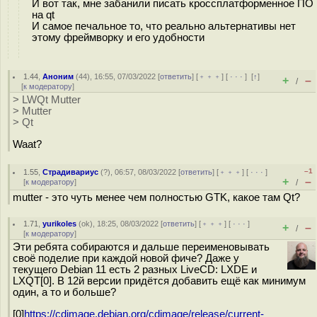
И вот так, мне забанили писать кроссплатформенное ПО
на qt
И самое печальное то, что реально альтернативы нет
этому фреймворку и его удобности
1.44
,
Аноним
(
44
), 16:55, 07/03/2022 [
ответить
] [
﹢﹢﹢
] [
· · ·
]
[
↑
]
+
–
/
[
к модератору
]
> LWQt Mutter
> Mutter
> Qt
Waat?
–1
1.55
,
Страдивариус
(
?
), 06:57, 08/03/2022 [
ответить
] [
﹢﹢﹢
] [
· · ·
]
+
–
[
к модератору
]
/
mutter - это чуть менее чем полностью GTK, какое там Qt?
1.71
,
yurikoles
(
ok
), 18:25, 08/03/2022 [
ответить
] [
﹢﹢﹢
] [
· · ·
]
+
–
/
[
к модератору
]
Эти ребята собираются и дальше переименовывать
своё поделие при каждой новой фиче? Даже у
текущего Debian 11 есть 2 разных LiveCD: LXDE и
LXQT[0]. В 12й версии придётся добавить ещё как минимум
один, а то и больше?
[0]
https://cdimage.debian.org/cdimage/release/current-