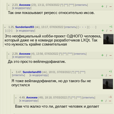
2.23
,
Аноним
(
23
), 13:11, 07/03/2022 [
^
] [
^^
] [
^^^
] [
ответить
]
+
–
/
[
к модератору
]
Так они показывают регресс относительно иксов.
+1
1.25
,
Sunderland93
(
ok
), 13:17, 07/03/2022 [
ответить
] [
﹢﹢﹢
] [
· · ·
]
+
–
[
↓
] [
↑
] [
к модератору
]
/
Это неофициальный хобби-проект ОДНОГО человека,
который даже не в команде разработчиков LXQt. Так
что нужность крайне сомнительная
2.29
,
Аноним
(
4
), 13:56, 07/03/2022 [
^
] [
^^
] [
^^^
] [
ответить
]
+
–
/
[
к модератору
]
Да это просто вейлендофанатик.
+1
3.47
,
Sunderland93
(
ok
), 18:01, 07/03/2022 [
^
] [
^^
] [
^^^
]
+
–
[
ответить
]
[
к модератору
]
/
Я тоже вейландофанатик, но до такого бы не
опустился
–1
4.49
,
Аноним
(
49
), 18:18, 07/03/2022 [
^
] [
^^
] [
^^^
] [
ответить
]
+
–
[
к модератору
]
/
Вам что жалко что ли, делает человек и делает