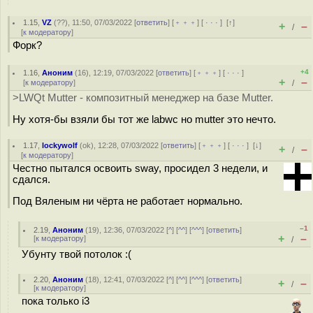
1.15
,
VZ
(
??
), 11:50, 07/03/2022 [
ответить
] [
﹢﹢﹢
] [
· · ·
]
[
↑
]
+
–
/
[
к модератору
]
Форк?
+4
1.16
,
Аноним
(
16
), 12:19, 07/03/2022 [
ответить
] [
﹢﹢﹢
] [
· · ·
]
+
–
[
к модератору
]
/
>LWQt Mutter - композитный менеджер на базе Mutter.
Ну хотя-бы взяли бы тот же labwc но mutter это нечто.
1.17
,
lockywolf
(
ok
), 12:28, 07/03/2022 [
ответить
] [
﹢﹢﹢
] [
· · ·
]
[
↓
]
+
–
/
[
к модератору
]
Честно пытался освоить sway, просидел 3 недели, и
сдался.
Под Вяленым ни чёрта не работает нормально.
–1
2.19
,
Аноним
(
19
), 12:36, 07/03/2022 [
^
] [
^^
] [
^^^
] [
ответить
]
+
–
[
к модератору
]
/
Убунту твой потолок :(
2.20
,
Аноним
(
18
), 12:41, 07/03/2022 [
^
] [
^^
] [
^^^
] [
ответить
]
+
–
/
[
к модератору
]
пока только i3