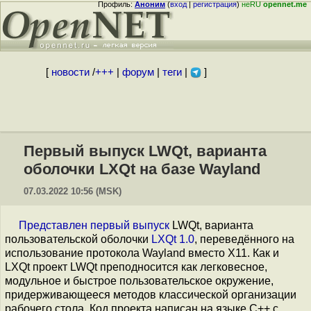
Профиль:
Аноним
(
вход
|
регистрация
)
неRU
opennet.me
[
новости
/
+++
|
форум
|
теги
|
]
Первый выпуск LWQt, варианта
оболочки LXQt на базе Wayland
07.03.2022 10:56 (MSK)
Представлен первый выпуск
LWQt, варианта
пользовательской оболочки
LXQt 1.0
, переведённого на
использование протокола Wayland вместо X11. Как и
LXQt проект LWQt преподносится как легковесное,
модульное и быстрое пользовательское окружение,
придерживающееся методов классической организации
рабочего стола. Код проекта написан на языке С++ с