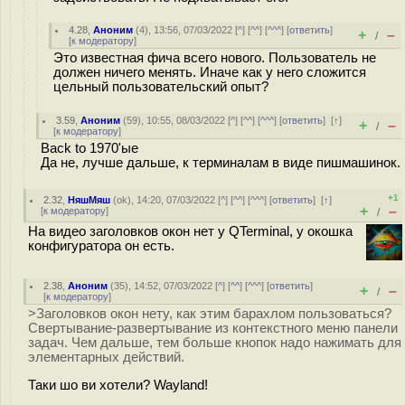
4.28
,
Аноним
(
4
), 13:56, 07/03/2022 [
^
] [
^^
] [
^^^
] [
ответить
]
+
–
/
[
к модератору
]
Это известная фича всего нового. Пользователь не
должен ничего менять. Иначе как у него сложится
цельный пользовательский опыт?
3.59
,
Аноним
(
59
), 10:55, 08/03/2022 [
^
] [
^^
] [
^^^
] [
ответить
]
[
↑
]
+
–
/
[
к модератору
]
Back to 1970'ые
Да не, лучше дальше, к терминалам в виде пишмашинок.
+1
2.32
,
НяшМяш
(
ok
), 14:20, 07/03/2022 [
^
] [
^^
] [
^^^
] [
ответить
]
[
↑
]
+
–
[
к модератору
]
/
На видео заголовков окон нет у QTerminal, у окошка
конфигуратора он есть.
2.38
,
Аноним
(
35
), 14:52, 07/03/2022 [
^
] [
^^
] [
^^^
] [
ответить
]
+
–
/
[
к модератору
]
>Заголовков окон нету, как этим барахлом пользоваться?
Свертывание-развертывание из контекстного меню панели
задач. Чем дальше, тем больше кнопок надо нажимать для
элементарных действий.
Таки шо ви хотели? Wayland!