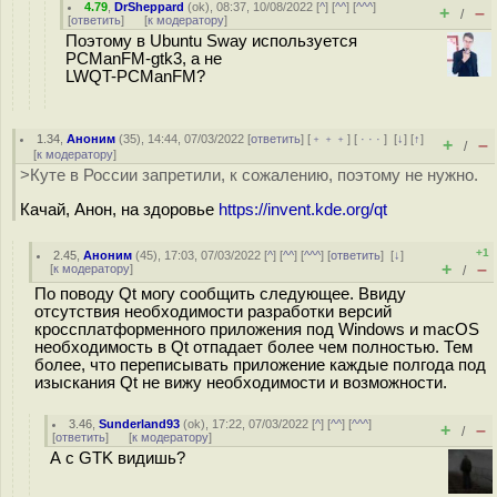
4.79
,
DrSheppard
(
ok
), 08:37, 10/08/2022 [
^
] [
^^
] [
^^^
]
+
–
/
[
ответить
]
[
к модератору
]
Поэтому в Ubuntu Sway используется
PCManFM-gtk3, а не
LWQT-PCManFM?
1.34
,
Аноним
(
35
), 14:44, 07/03/2022 [
ответить
] [
﹢﹢﹢
] [
· · ·
]
[
↓
] [
↑
]
+
–
/
[
к модератору
]
>Куте в России запретили, к сожалению, поэтому не нужно.
Качай, Анон, на здоровье
https://invent.kde.org/qt
+1
2.45
,
Аноним
(
45
), 17:03, 07/03/2022 [
^
] [
^^
] [
^^^
] [
ответить
]
[
↓
]
+
–
[
к модератору
]
/
По поводу Qt могу сообщить следующее. Ввиду
отсутствия необходимости разработки версий
кроссплатформенного приложения под Windows и macOS
необходимость в Qt отпадает более чем полностью. Тем
более, что переписывать приложение каждые полгода под
изыскания Qt не вижу необходимости и возможности.
3.46
,
Sunderland93
(
ok
), 17:22, 07/03/2022 [
^
] [
^^
] [
^^^
]
+
–
/
[
ответить
]
[
к модератору
]
А с GTK видишь?