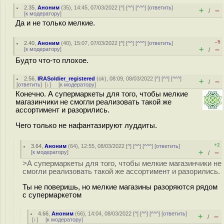
2.35
,
Аноним
(
35
), 14:45, 07/03/2022 [
^
] [
^^
] [
^^^
] [
ответить
]
+
–
/
[
к модератору
]
Да и не только мелкие.
–5
2.40
,
Аноним
(
40
), 15:07, 07/03/2022 [
^
] [
^^
] [
^^^
] [
ответить
]
+
–
[
к модератору
]
/
Будто что-то плохое.
2.56
,
IRASoldier_registered
(
ok
), 08:09, 08/03/2022 [
^
] [
^^
] [
^^^
]
+
–
/
[
ответить
]
[
↓
] [
к модератору
]
Конечно. А супермаркеты для того, чтобы мелкие
магазинчики не смогли реализовать такой же
ассортимент и разорились.
Чего только не нафантазируют луддиты.
+2
3.64
,
Аноним
(
64
), 12:55, 08/03/2022 [
^
] [
^^
] [
^^^
] [
ответить
]
+
–
[
к модератору
]
/
>А супермаркеты для того, чтобы мелкие магазинчики не
смогли реализовать такой же ассортимент и разорились.
Ты не поверишь, но мелкие магазины разоряются рядом
с супермаркетом
4.66
,
Аноним
(
66
), 14:04, 08/03/2022 [
^
] [
^^
] [
^^^
] [
ответить
]
+
–
/
[
↓
] [
к модератору
]