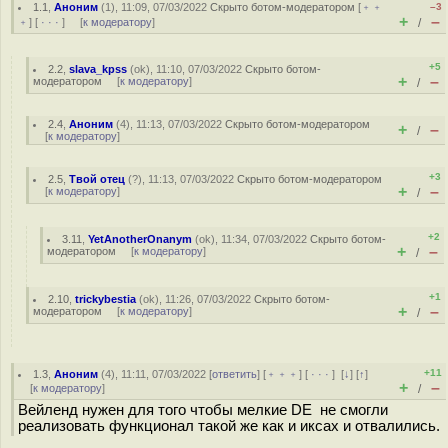
1.1
,
Аноним
(
1
), 11:09, 07/03/2022
Скрыто ботом-модератором
[
﹢﹢
–3
+
–
﹢
] [
· · ·
] [
к модератору
]
/
+5
2.2
,
slava_kpss
(
ok
), 11:10, 07/03/2022
Скрыто ботом-
+
–
модератором
[
к модератору
]
/
2.4
,
Аноним
(
4
), 11:13, 07/03/2022
Скрыто ботом-модератором
+
–
/
[
к модератору
]
+3
2.5
,
Твой отец
(
?
), 11:13, 07/03/2022
Скрыто ботом-модератором
+
–
[
к модератору
]
/
+2
3.11
,
YetAnotherOnanym
(
ok
), 11:34, 07/03/2022
Скрыто ботом-
+
–
модератором
[
к модератору
]
/
+1
2.10
,
trickybestia
(
ok
), 11:26, 07/03/2022
Скрыто ботом-
+
–
модератором
[
к модератору
]
/
+11
1.3
,
Аноним
(
4
), 11:11, 07/03/2022 [
ответить
] [
﹢﹢﹢
] [
· · ·
]
[
↓
] [
↑
]
+
–
[
к модератору
]
/
Вейленд нужен для того чтобы мелкие DE не смогли
реализовать функционал такой же как и иксах и отвалились.