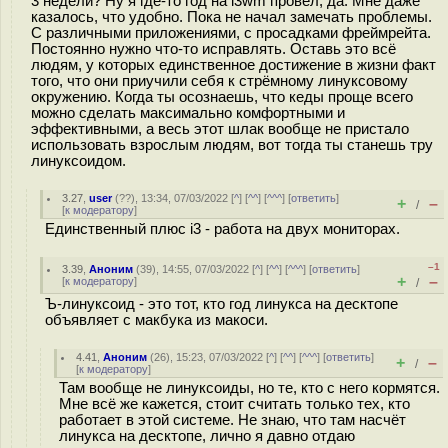
3 недели? Ну я где-то год на i3wm провёл, да. Мне даже
казалось, что удобно. Пока не начал замечать проблемы.
С различными приложениями, с просадками фреймрейта.
Постоянно нужно что-то исправлять. Оставь это всё
людям, у которых единственное достижение в жизни факт
того, что они приучили себя к стрёмному линуксовому
окружению. Когда ты осознаешь, что кеды проще всего
можно сделать максимально комфортными и
эффективными, а весь этот шлак вообще не пристало
использовать взрослым людям, вот тогда ты станешь тру
линуксоидом.
3.27
,
user
(
??
), 13:34, 07/03/2022 [
^
] [
^^
] [
^^^
] [
ответить
]
+
–
/
[
к модератору
]
Единственный плюс i3 - работа на двух мониторах.
–1
3.39
,
Аноним
(
39
), 14:55, 07/03/2022 [
^
] [
^^
] [
^^^
] [
ответить
]
+
–
[
к модератору
]
/
Ъ-линуксоид - это тот, кто год линукса на десктопе
объявляет с макбука из макоси.
4.41
,
Аноним
(
26
), 15:23, 07/03/2022 [
^
] [
^^
] [
^^^
] [
ответить
]
+
–
/
[
к модератору
]
Там вообще не линуксоиды, но те, кто с него кормятся.
Мне всё же кажется, стоит считать только тех, кто
работает в этой системе. Не знаю, что там насчёт
линукса на десктопе, лично я давно отдаю