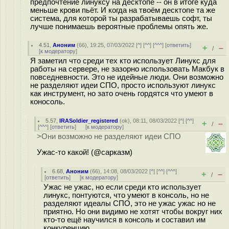
предпочтение линуксу на десктопе -- он в итоге куда
меньше крови пьёт. И когда на твоём десктопе та же
система, для которой ты разрабатываешь софт, ты
лучше понимаешь вероятные проблемы опять же.
4.51
,
Аноним
(
66
), 19:25, 07/03/2022 [
^
] [
^^
] [
^^^
] [
ответить
]
+
–
/
[
к модератору
]
Я заметил что среди тех кто использует Линукс для
работы на сервере, не зазорно использовать Макбук в
повседневности. Это не идейные люди. Они возможно
не разделяют идеи СПО, просто используют линукс
как инструмент, но зато очень гордятся что умеют в
коносоль.
5.57
,
IRASoldier_registered
(
ok
), 08:11, 08/03/2022 [
^
] [
^^
]
+
–
/
[
^^^
] [
ответить
]
[
к модератору
]
>Они возможно не разделяют идеи СПО
Ужас-то какой! (@сарказм)
6.68
,
Аноним
(
66
), 14:08, 08/03/2022 [
^
] [
^^
] [
^^^
]
+
–
/
[
ответить
]
[
к модератору
]
Ужас не ужас, но если среди кто использует
линукс, понтуются, что умеют в консоль, но не
разделяют идеалы СПО, это не ужас ужас но не
приятно. Но они видимо не хотят чтобы вокруг них
кто-то ещё научился в консоль и составил им
конкуренцию.