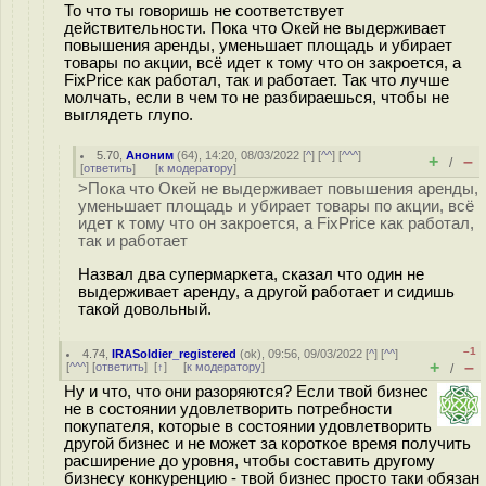
То что ты говоришь не соответствует
действительности. Пока что Окей не выдерживает
повышения аренды, уменьшает площадь и убирает
товары по акции, всё идет к тому что он закроется, а
FixPrice как работал, так и работает. Так что лучше
молчать, если в чем то не разбираешься, чтобы не
выглядеть глупо.
5.70
,
Аноним
(
64
), 14:20, 08/03/2022 [
^
] [
^^
] [
^^^
]
+
–
/
[
ответить
]
[
к модератору
]
>Пока что Окей не выдерживает повышения аренды,
уменьшает площадь и убирает товары по акции, всё
идет к тому что он закроется, а FixPrice как работал,
так и работает
Назвал два супермаркета, сказал что один не
выдерживает аренду, а другой работает и сидишь
такой довольный.
–1
4.74
,
IRASoldier_registered
(
ok
), 09:56, 09/03/2022 [
^
] [
^^
]
+
–
[
^^^
] [
ответить
]
[
↑
] [
к модератору
]
/
Ну и что, что они разоряются? Если твой бизнес
не в состоянии удовлетворить потребности
покупателя, которые в состоянии удовлетворить
другой бизнес и не может за короткое время получить
расширение до уровня, чтобы составить другому
бизнесу конкуренцию - твой бизнес просто таки обязан