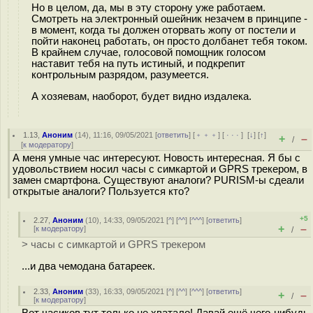
Но в целом, да, мы в эту сторону уже работаем.
Смотреть на электронный ошейник незачем в принципе -
в момент, когда ты должен оторвать жопу от постели и
пойти наконец работать, он просто долбанет тебя током.
В крайнем случае, голосовой помощник голосом
наставит тебя на путь истиный, и подкрепит
контрольным разрядом, разумеется.
А хозяевам, наоборот, будет видно издалека.
1.13
,
Аноним
(
14
), 11:16, 09/05/2021 [
ответить
] [
﹢﹢﹢
] [
· · ·
]
[
↓
] [
↑
]
+
–
/
[
к модератору
]
А меня умные час интересуют. Новость интересная. Я бы с
удовольствием носил часы с симкартой и GPRS трекером, в
замен смартфона. Существуют аналоги? PURISM-ы сдеали
открытые аналоги? Пользуется кто?
+5
2.27
,
Аноним
(
10
), 14:33, 09/05/2021 [
^
] [
^^
] [
^^^
] [
ответить
]
+
–
[
к модератору
]
/
> часы с симкартой и GPRS трекером
...и два чемодана батареек.
2.33
,
Аноним
(
33
), 16:33, 09/05/2021 [
^
] [
^^
] [
^^^
] [
ответить
]
+
–
/
[
к модератору
]