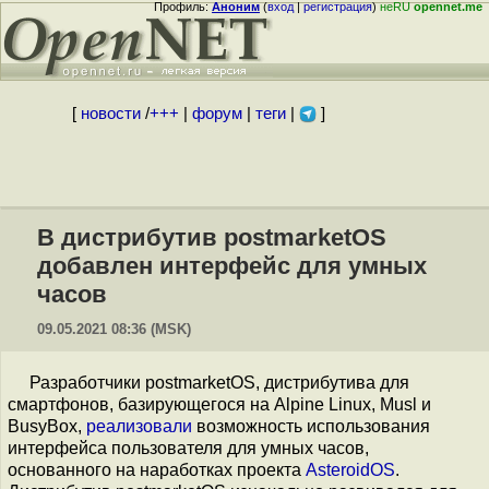
Профиль:
Аноним
(
вход
|
регистрация
)
неRU
opennet.me
[
новости
/
+++
|
форум
|
теги
|
]
В дистрибутив postmarketOS
добавлен интерфейс для умных
часов
09.05.2021 08:36 (MSK)
Разработчики postmarketOS, дистрибутива для
смартфонов, базирующегося на Alpine Linux, Musl и
BusyBox,
реализовали
возможность использования
интерфейса пользователя для умных часов,
основанного на наработках проекта
AsteroidOS
.