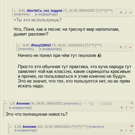
3.41
,
AlexYeCu_not_logged
(
?
), 21:09, 09/05/2021 [
^
] [
^^
] [
^^^
]
+
–
/
[
ответить
]
[
к модератору
]
>Ты это используешь?
Что, Поня, как в песне: «и треснул мир напополам,
дымит разлом»?
4.47
,
iPony129412
(
?
), 05:42, 10/05/2021 [
^
] [
^^
] [
^^^
]
+
–
/
[
ответить
]
[
к модератору
]
Ничего не понял при чём тут геология 🪨
Просто это обычная тут практика, что куча народа тут
заявляет «ой как классно, какие скриншоты красивые
и прочее, но пользоваться я этим конечно не буду».
Это не значит, что тех, кто пользуется нет, но их прям
искать надо.
–1
1.4
,
Аноним
(
4
), 09:56, 09/05/2021 [
ответить
] [
﹢﹢﹢
] [
· · ·
]
[
↓
] [
↑
]
+
–
[
к модератору
]
/
Это что полноцнная новость?
–4
2.10
,
Аноним
(
10
), 11:08, 09/05/2021 [
^
] [
^^
] [
^^^
] [
ответить
]
+
–
[
к модератору
]
/