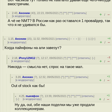
Вот часиков тут только не хватало! Давай ещё чего-нибудь
вмострячим.
2.43
,
Аноним
(
43
), 22:23, 09/05/2021 [
^
] [
^^
] [
^^^
] [
ответить
]
+
–
/
[
к модератору
]
А чё не NMT? В России как раз оставался 1 провайдер, так
что я не удивился бы.
+4
1.15
,
Аноним
(
15
), 11:32, 09/05/2021 [
ответить
] [
﹢﹢﹢
] [
· · ·
]
[
↓
] [
↑
]
+
–
[
к модератору
]
/
Когда пайнфоны на али завезут?
–3
2.18
,
iPony129412
(
?
), 12:17, 09/05/2021 [
^
] [
^^
] [
^^^
] [
ответить
]
[
↓
]
+
–
[
к модератору
]
/
Никогда — смысла нет, спрос на такое мал.
+1
3.20
,
Анонин
(
?
), 12:32, 09/05/2021 [
^
] [
^^
] [
^^^
] [
ответить
]
+
–
[
к модератору
]
/
Out of stock как бы!
+1
4.25
,
пыняфон
(
?
), 13:39, 09/05/2021 [
^
] [
^^
] [
^^^
] [
ответить
]
+
–
[
↓
] [
к модератору
]
/
Ну да, out, обе наши поделки мы уже продали
коллекционерам.