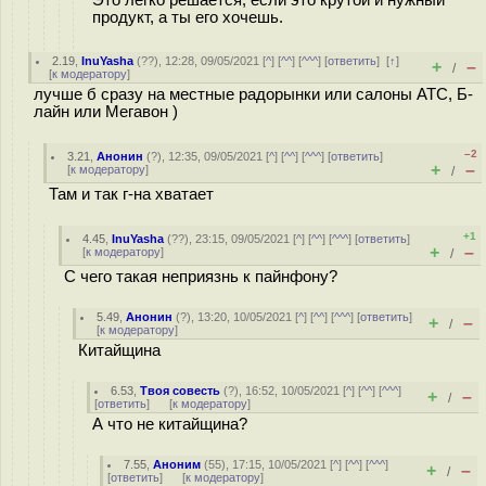
Это легко решается, если это крутой и нужный
продукт, а ты его хочешь.
2.19
,
InuYasha
(
??
), 12:28, 09/05/2021 [
^
] [
^^
] [
^^^
] [
ответить
]
[
↑
]
+
–
/
[
к модератору
]
лучше б сразу на местные радорынки или салоны АТС, Б-
лайн или Мегавон )
–2
3.21
,
Анонин
(
?
), 12:35, 09/05/2021 [
^
] [
^^
] [
^^^
] [
ответить
]
+
–
[
к модератору
]
/
Там и так г-на хватает
+1
4.45
,
InuYasha
(
??
), 23:15, 09/05/2021 [
^
] [
^^
] [
^^^
] [
ответить
]
+
–
[
к модератору
]
/
С чего такая неприязнь к пайнфону?
5.49
,
Анонин
(
?
), 13:20, 10/05/2021 [
^
] [
^^
] [
^^^
] [
ответить
]
+
–
/
[
к модератору
]
Китайщина
6.53
,
Твоя совесть
(
?
), 16:52, 10/05/2021 [
^
] [
^^
] [
^^^
]
+
–
/
[
ответить
]
[
к модератору
]
А что не китайщина?
7.55
,
Аноним
(
55
), 17:15, 10/05/2021 [
^
] [
^^
] [
^^^
]
+
–
/
[
ответить
]
[
к модератору
]