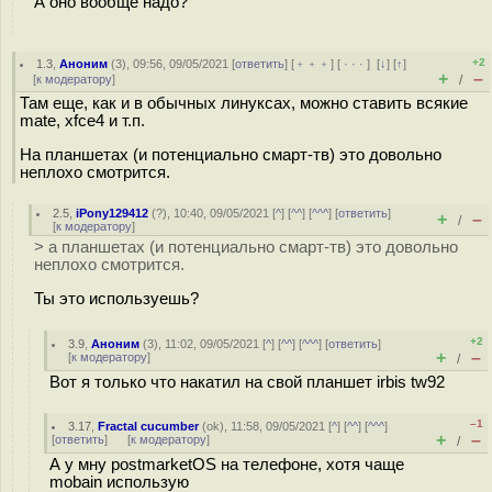
А оно вообще надо?
+2
1.3
,
Аноним
(
3
), 09:56, 09/05/2021 [
ответить
] [
﹢﹢﹢
] [
· · ·
]
[
↓
] [
↑
]
+
–
[
к модератору
]
/
Там еще, как и в обычных линуксах, можно ставить всякие
mate, xfce4 и т.п.
На планшетах (и потенциально смарт-тв) это довольно
неплохо смотрится.
2.5
,
iPony129412
(
?
), 10:40, 09/05/2021 [
^
] [
^^
] [
^^^
] [
ответить
]
+
–
/
[
к модератору
]
> а планшетах (и потенциально смарт-тв) это довольно
неплохо смотрится.
Ты это используешь?
+2
3.9
,
Аноним
(
3
), 11:02, 09/05/2021 [
^
] [
^^
] [
^^^
] [
ответить
]
+
–
[
к модератору
]
/
Вот я только что накатил на свой планшет irbis tw92
–1
3.17
,
Fractal cucumber
(
ok
), 11:58, 09/05/2021 [
^
] [
^^
] [
^^^
]
+
–
[
ответить
]
[
к модератору
]
/
А у мну postmarketOS на телефоне, хотя чаще
mobain использую