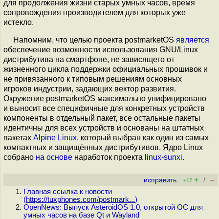
для продолжения жизни старых умных чаcов, время
сопровождения производителем для которых уже
истекло.
Напомним, что целью проекта postmarketOS
является
обеспечение возможности использования GNU/Linux
дистрибутива на смартфоне, не зависящего от
жизненного цикла поддержки официальных прошивок и
не привязанного к типовым решениям основных
игроков индустрии, задающих вектор развития.
Окружение postmarketOS максимально унифицировано
и выносит все специфичные для конкретных устройств
компоненты в отдельный пакет, все остальные пакеты
идентичны для всех устройств и основаны на штатных
пакетах
Alpine Linux
, который выбран как один из самых
компактных и защищённых дистрибутивов. Ядро Linux
собрано
на основе
наработок проекта
linux-sunxi
.
+
–
исправить
/
+17
Главная ссылка к новости
(
https://tuxphones.com/postmark...
)
OpenNews: Выпуск AsteroidOS 1.0, открытой ОС для
умных часов на базе Qt и Wayland