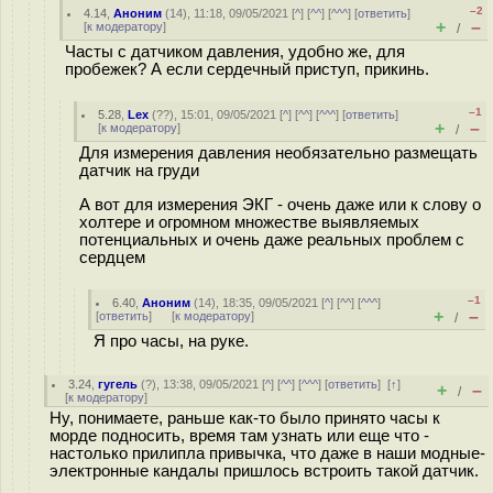
–2
4.14
,
Аноним
(
14
), 11:18, 09/05/2021 [
^
] [
^^
] [
^^^
] [
ответить
]
+
–
[
к модератору
]
/
Часты с датчиком давления, удобно же, для
пробежек? А если сердечный приступ, прикинь.
–1
5.28
,
Lex
(
??
), 15:01, 09/05/2021 [
^
] [
^^
] [
^^^
] [
ответить
]
+
–
[
к модератору
]
/
Для измерения давления необязательно размещать
датчик на груди
А вот для измерения ЭКГ - очень даже или к слову о
холтере и огромном множестве выявляемых
потенциальных и очень даже реальных проблем с
сердцем
–1
6.40
,
Аноним
(
14
), 18:35, 09/05/2021 [
^
] [
^^
] [
^^^
]
+
–
[
ответить
]
[
к модератору
]
/
Я про часы, на руке.
3.24
,
гугель
(
?
), 13:38, 09/05/2021 [
^
] [
^^
] [
^^^
] [
ответить
]
[
↑
]
+
–
/
[
к модератору
]
Ну, понимаете, раньше как-то было принято часы к
морде подносить, время там узнать или еще что -
настолько прилипла привычка, что даже в наши модные-
электронные кандалы пришлось встроить такой датчик.