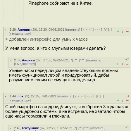
Pinephone собирают не в Китае.
1.29
,
Аноним
(
29
), 15:20, 09/05/2021 [
ответить
] [
﹢﹢﹢
] [
· · ·
]
[
↓
] [
↑
]
+
–
/
[
к модератору
]
> добавлен интерфейс для умных часов
У меня вопрос: а что с глупыми юзерами делать?
+7
2.37
,
Аноним
(
37
), 17:35, 09/05/2021 [
^
] [
^^
] [
^^^
] [
ответить
]
+
–
[
к модератору
]
/
Умные часы перед лицом владельствующим должны
иметь функционал лихой и придурковатый, дабы
разумением своим не смущать владельца...
–1
1.44
,
пох.
(
?
), 22:25, 09/05/2021 [
ответить
] [
﹢﹢﹢
] [
· · ·
]
[
↓
] [
↑
]
+
–
[
к модератору
]
/
Свой смартфон на андроид/линукс, я выбросил 3 года назад,
более ущербной системы я не встречал, не хватало чтобы
ещё часы тормозили и глючали.
+1
2.46
,
Гентушник
(
ok
), 02:27, 10/05/2021 [
^
] [
^^
] [
^^^
] [
ответить
]