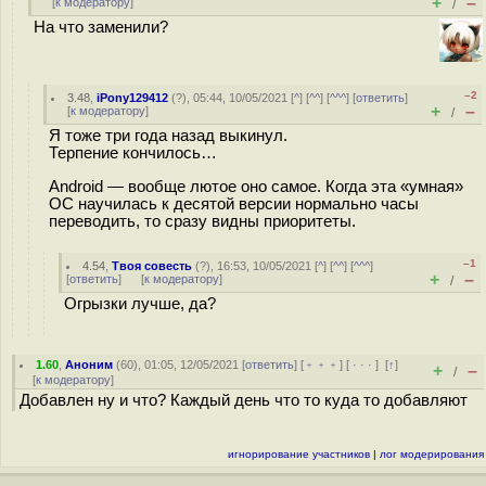
+
–
[
к модератору
]
/
На что заменили?
–2
3.48
,
iPony129412
(
?
), 05:44, 10/05/2021 [
^
] [
^^
] [
^^^
] [
ответить
]
+
–
[
к модератору
]
/
Я тоже три года назад выкинул.
Терпение кончилось…
Android — вообще лютое оно самое. Когда эта «умная»
ОС научилась к десятой версии нормально часы
переводить, то сразу видны приоритеты.
–1
4.54
,
Твоя совесть
(
?
), 16:53, 10/05/2021 [
^
] [
^^
] [
^^^
]
+
–
[
ответить
]
[
к модератору
]
/
Огрызки лучше, да?
1.60
,
Аноним
(
60
), 01:05, 12/05/2021 [
ответить
] [
﹢﹢﹢
] [
· · ·
]
[
↑
]
+
–
/
[
к модератору
]
Добавлен ну и что? Каждый день что то куда то добавляют
игнорирование участников
|
лог модерирования