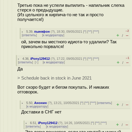
Третью пока не успели выпилить - напильник слегка
стерся о предыдущие.
(Из цельного ж кирпича-то не так и просто
получается!)
–2
5.39
,
пыняфон
(
?
), 18:30, 09/05/2021 [
^
] [
^^
] [
^^^
]
+
–
[
ответить
]
[
к модератору
]
/
ой, зачем вы местного идиота-то удалили? Так
прикольно порвался!
–1
4.36
,
iPony129412
(
?
), 17:22, 09/05/2021 [
^
] [
^^
] [
^^^
]
+
–
[
ответить
]
[
↑
] [
к модератору
]
/
Да
> Schedule back in stock in June 2021
Вот скоро будет и бегом покупать. И никаких
отговорок.
5.50
,
Анонин
(
?
), 13:21, 10/05/2021 [
^
] [
^^
] [
^^^
] [
ответить
]
+
–
/
[
к модератору
]
Доставки в СНГ нет
6.51
,
iPony129412
(
?
), 14:26, 10/05/2021 [
^
] [
^^
] [
^^^
]
+
–
/
[
ответить
]
[
к модератору
]