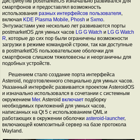
Дистрибутив postmarketOS изначально развивался для
смартфонов и предоставлял возможность
использования
разных интерфейсов пользователя
,
включая
KDE Plasma Mobile
,
Phosh
и
Sxmo
.
Энтузиастами уже несколько лет развиваются порты
postmarketOS для умных часов
LG G Watch
и
LG G Watch
R
, которые до сих пор были ограничены возможности
загрузки в режиме командной строки, так как доступные
в postmarketOS пользовательские оболочки для
смартфонов слишком тяжеловесны и неорганичны для
подобных устройств.
Решением стало создание порта интерфейса
Asteroid, подготовленного специально для умных часов.
Указанный интерфейс развивается проектом AsteroidOS
и изначально использовался в сочетании с системным
окружением
Mer
. Asteroid
включает
подборку
необходимых приложений для умных часов,
написанных на Qt 5 с использованием QML и
работающих в окружении оболочки
asteroid-launcher
,
включающей композитный сервер на базе протокола
Wayland.