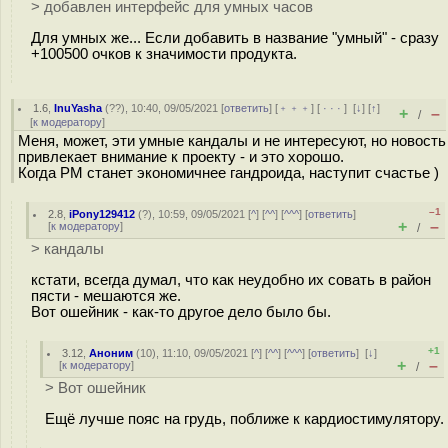
> добавлен интерфейс для умных часов
Для умных же... Если добавить в название "умный" - сразу
+100500 очков к значимости продукта.
1.6
,
InuYasha
(
??
), 10:40, 09/05/2021 [
ответить
] [
﹢﹢﹢
] [
· · ·
]
[
↓
] [
↑
]
+
–
/
[
к модератору
]
Меня, может, эти умные кандалы и не интересуют, но новость
привлекает внимание к проекту - и это хорошо.
Когда PM станет экономичнее гандроида, наступит счастье )
–1
2.8
,
iPony129412
(
?
), 10:59, 09/05/2021 [
^
] [
^^
] [
^^^
] [
ответить
]
+
–
[
к модератору
]
/
> кандалы
кстати, всегда думал, что как неудобно их совать в район
пясти - мешаются же.
Вот ошейник - как-то другое дело было бы.
+1
3.12
,
Аноним
(
10
), 11:10, 09/05/2021 [
^
] [
^^
] [
^^^
] [
ответить
]
[
↓
]
+
–
[
к модератору
]
/
> Вот ошейник
Ещё лучше пояс на грудь, поближе к кардиостимулятору.