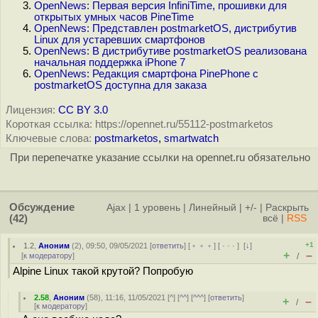
OpenNews: Первая версия InfiniTime, прошивки для
открытых умных часов PineTime
OpenNews: Представлен postmarketOS, дистрибутив
Linux для устаревших смартфонов
OpenNews: В дистрибутиве postmarketOS реализована
начальная поддержка iPhone 7
OpenNews: Редакция смартфона PinePhone с
postmarketOS доступна для заказа
Лицензия:
CC BY 3.0
Короткая ссылка: https://opennet.ru/55112-postmarketos
Ключевые слова:
postmarketos
,
smartwatch
При перепечатке указание ссылки на opennet.ru обязательно
Обсуждение
Ajax
|
1 уровень
|
Линейный
|
+/-
|
Раскрыть
(42)
всё
|
RSS
+1
1.2
,
Аноним
(
2
), 09:50, 09/05/2021 [
ответить
] [
﹢﹢﹢
] [
· · ·
]
[
↓
]
+
–
[
к модератору
]
/
Alpine Linux такой крутой? Попробую
2.58
,
Аноним
(
58
), 11:16, 11/05/2021 [
^
] [
^^
] [
^^^
] [
ответить
]
+
–
/
[
к модератору
]