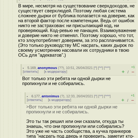
В мире, несмотря на существование сверхдоходов, не
существует сверхлюдей. Поэтому любая система
сложнее дырки от бублика полагается на доверие, как
на второй фактор после компетенции. Ведь от ошибок
никто не застрахован: ни присылающий код, ни
проверяющий. Код-ревью не панацея. Взаимоуважение
и доверие никто не отменял. Поэтому хорошо, что тот,
кто злоупотребляет доверием, за это расплачивается.
(Это только руководству МС нaсpать, каких дырок по
своему усмотрению насовали их сотрудники в твою
ОСь для "адекватов".)
+1
5.169
,
anonymous
(
??
), 10:51, 26/04/2021 [
^
] [
^^
] [
^^^
]
+
–
[
ответить
]
[
к модератору
]
/
Вот только эти ребята ни одной дырки не
пропихнули и не собирались.
+1
6.177
,
antonimus
(
?
), 12:33, 26/04/2021 [
^
] [
^^
] [
^^^
]
+
–
[
ответить
]
[
к модератору
]
/
>Вот только эти ребята ни одной дырки не
пропихнули и не собирались.
Это ты так решил или они сказали, откуда ты
знаешь, что они пропихнули или собирались?
Это уже не часть сообщества, а кучка пранкеров
типа "насpать под дверь и проверить, заметит кто-