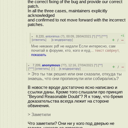
the correct fixing of the bug and provide our correct
patch.
In all the three cases, maintainers explicitly
acknowledged
and confirmed to not move forward with the incorrect
patches.
+1
8.220
,
antonimus
(
?
), 00:09, 28/04/2021 [
^
] [
^^
] [
^^^
]
+
–
[
ответить
]
[
к модератору
]
/
Мне никаких pdf не кидали Если интересно, сам
почитай в форуме, кто, кого и куд...
текст свёрнут,
показать
7.209
,
anonymous
(
??
), 12:16, 27/04/2021 [
^
] [
^^
]
+
–
/
[
^^^
] [
ответить
]
[
↑
] [
к модератору
]
> Это ты так решил или они сказали, откуда ты
знаешь, что они пропихнули или собирались?
В новосте вроде достаточно ясно написано и
ссылки даны. Кроме того слышали про принцип
"Beyond Reasonable Doubt"? Я к тому, что бремя
доказательства всегда лежит на стороне
обвинения.
> Заметили
Что заметили? Они ни у кого под дверью не
гадили, насколько известно.