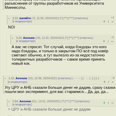
разъяснения от группы разработчиков из Университета
Миннесоты.
+1
2.22
,
валяйте
(
?
), 11:00, 25/04/2021 [
^
] [
^^
] [
^^^
] [
ответить
]
+
–
[
к модератору
]
/
NO!
–1
3.24
,
Аноним
(
24
), 11:32, 25/04/2021 [
^
] [
^^
] [
^^^
] [
ответить
]
+
–
[
к модератору
]
/
А вас не спросят. Тот случай, когда бэкдоры это кого
надо бэкдоры, и только в закрытом ПО всё под ковёр
сметают обычно, а тут вылезло из-за недостаточно
толерантных разработчиков -- самое время принять
новый кок.
–3
1.15
,
Аноним
(
15
), 10:38, 25/04/2021 [
ответить
] [
﹢﹢﹢
] [
· · ·
]
[
↓
] [
↑
]
+
–
[
к модератору
]
/
Угу ЦРУ и АНБ сказали больше денег не дадим, сразу сказки
пошли мол эксперимент, для вас стараемся... Да, да, да...
2.64
,
Аноним
(
61
), 13:41, 25/04/2021 [
^
] [
^^
] [
^^^
] [
ответить
]
+
–
/
[
к модератору
]
> ЦРУ и АНБ сказали больше денег не дадим