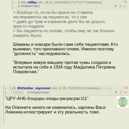
+1
3.158
,
n00by
(
ok
), 08:22, 26/04/2021 [
^
] [
^^
] [
^^^
] [
ответить
]
+
–
[
к модератору
]
/
> Вообще-то, если бы врачи не ставили
эксперименты на пациентах, то у них
> даже до трав и корешков дело бы не дошло,
просто гладили
> бы пациента по голове, чтобы ему не так больно
умирать было.
Шаманы и знахари были сами себе пациентами. Кто
выживал, того признавало племя. Именно поэтому
"должность" наследовалась.
"Впервые живую вакцину против чумы создала и
испытала на себе в 1934 году Магдалина Петровна
Покровская."
–3
1.26
,
IRASoldier_registered
(
ok
), 11:33, 25/04/2021 [
ответить
] [
﹢﹢﹢
]
+
–
[
· · ·
]
[
↓
] [
↑
] [
к модератору
]
/
"ЦРУ-АНБ-бэкдоры-зонды-расрасрас111"
На Опеннете ничего не изменилось, картины Васи
Ложкина иллюстрируют и эту реальность тоже.