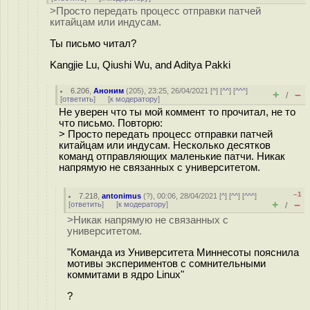
>Просто передать процесс отправки патчей
китайцам или индусам.
Ты письмо читал?
Kangjie Lu, Qiushi Wu, and Aditya Pakki
6.206
,
Аноним
(
205
), 23:25, 26/04/2021 [
^
] [
^^
] [
^^^
]
+
–
/
[
ответить
]
[
к модератору
]
Не уверен что ты мой коммент то прочитал, не то
что письмо. Повторю:
> Просто передать процесс отправки патчей
китайцам или индусам. Несколько десятков
команд отправляющих маленькие патчи. Никак
напрямую не связанных с университетом.
–1
7.218
,
antonimus
(
?
), 00:06, 28/04/2021 [
^
] [
^^
] [
^^^
]
+
–
[
ответить
]
[
к модератору
]
/
>Никак напрямую не связанных с
университетом.
"Команда из Университета Миннесоты пояснила
мотивы экспериментов с сомнительными
коммитами в ядро Linux"
?