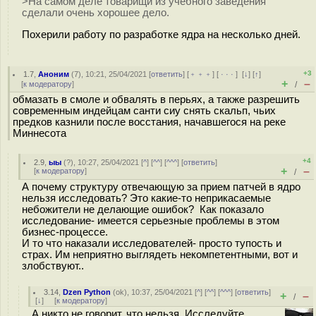
>На самом деле товарищи из учебного заведения
сделали очень хорошее дело.
Похерили работу по разработке ядра на несколько дней.
+3
1.7
,
Аноним
(
7
), 10:21, 25/04/2021 [
ответить
] [
﹢﹢﹢
] [
· · ·
]
[
↓
] [
↑
]
+
–
[
к модератору
]
/
обмазать в смоле и обвалять в перьях, а также разрешить
современным индейцам санти сиу снять скальп, чьих
предков казнили после восстания, начавшегося на реке
Миннесота
+4
2.9
,
ыы
(
?
), 10:27, 25/04/2021 [
^
] [
^^
] [
^^^
] [
ответить
]
+
–
[
к модератору
]
/
А почему структуру отвечающую за прием патчей в ядро
нельзя исследовать? Это какие-то неприкасаемые
небожители не делающие ошибок? Как показало
исследование- имеется серьезные проблемы в этом
бизнес-процессе.
И то что наказали исследователей- просто тупость и
страх. Им неприятно выглядеть некомпетентными, вот и
злобствуют..
3.14
,
Dzen Python
(
ok
), 10:37, 25/04/2021 [
^
] [
^^
] [
^^^
] [
ответить
]
+
–
/
[
↓
] [
к модератору
]
А никто не говорит, что нельзя. Исследуйте.