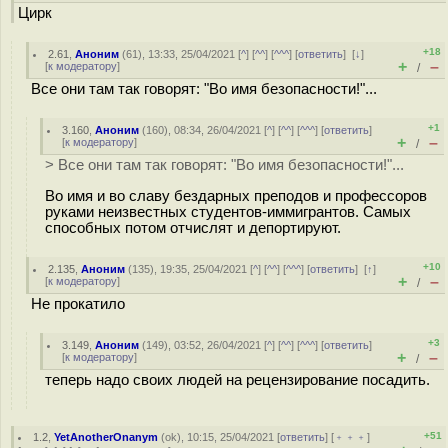
Цирк
+18
2.61
,
Аноним
(
61
), 13:33, 25/04/2021 [
^
] [
^^
] [
^^^
] [
ответить
]
[
↓
]
+
–
[
к модератору
]
/
Все они там так говорят: "Во имя безопасности!"...
+1
3.160
,
Аноним
(
160
), 08:34, 26/04/2021 [
^
] [
^^
] [
^^^
] [
ответить
]
+
–
[
к модератору
]
/
> Все они там так говорят: "Во имя безопасности!"...
Во имя и во славу бездарных преподов и профессоров
руками неизвестных студентов-иммигрантов. Самых
способных потом отчислят и депортируют.
+10
2.135
,
Аноним
(
135
), 19:35, 25/04/2021 [
^
] [
^^
] [
^^^
] [
ответить
]
[
↑
]
+
–
[
к модератору
]
/
Не прокатило
+3
3.149
,
Аноним
(
149
), 03:52, 26/04/2021 [
^
] [
^^
] [
^^^
] [
ответить
]
+
–
[
к модератору
]
/
теперь надо своих людей на рецензирование посадить.
+51
1.2
,
YetAnotherOnanym
(
ok
), 10:15, 25/04/2021 [
ответить
] [
﹢﹢﹢
]