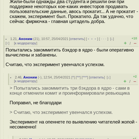
Жили-были однажды два студента и решили они при
поддержке некоторых кое-каких инвесторов продавать
пользовательские данные, авось прокатит... А не прокатит -
скажем, эксперимент был. Прокатило. Да так удачно, что
сейчас фирмочка - главная цитадель добра.
+10
1.21
,
Аноним
(
21
), 10:57, 25/04/2021 [
ответить
] [
﹢﹢﹢
] [
· · ·
]
[
↓
]
+
–
[
↑
] [
к модератору
]
/
Попытались закоммитить бэкдор в ядро - были оперативно
вычислены и забанены.
Считаю, что эксперимент увенчался успехом.
+2
2.46
,
Аноним
(
-
), 12:54, 25/04/2021 [
^
] [
^^
] [
^^^
] [
ответить
]
[
↓
]
+
–
[
к модератору
]
/
> Попытались закоммитить три бэкдора в ядро - сами в
конце отменили комит и проинформировали ревьющика
Поправил, не благодари
> Считаю, что эксперимент увенчался успехом.
Эксперимент на опеннете по выявлению читателей жопой -
несомненно!
+1