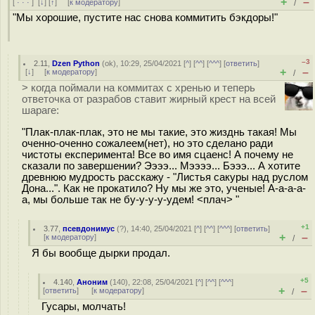
+
–
[
· · ·
]
[
↓
] [
↑
] [
к модератору
]
/
"Мы хорошие, пустите нас снова коммитить бэкдоры!"
–3
2.11
,
Dzen Python
(
ok
), 10:29, 25/04/2021 [
^
] [
^^
] [
^^^
] [
ответить
]
+
–
[
↓
] [
к модератору
]
/
> когда поймали на коммитах с хренью и теперь
ответочка от разрабов ставит жирный крест на всей
шараге:
"Плак-плак-плак, это не мы такие, это жизднь такая! Мы
оченно-оченно сожалеем(нет), но это сделано ради
чистоты експеримента! Все во имя сцаенс! А почему не
сказали по завершении? Ээээ... Мээээ... Бэээ... А хотите
древнюю мудрость расскажу - "Листья сакуры над руслом
Дона...". Как не прокатило? Ну мы же это, ученые! А-а-а-а-
а, мы больше так не бу-у-у-у-удем! <плач> "
+1
3.77
,
псевдонимус
(
?
), 14:40, 25/04/2021 [
^
] [
^^
] [
^^^
] [
ответить
]
+
–
[
к модератору
]
/
Я бы вообще дырки продал.
+5
4.140
,
Аноним
(
140
), 22:08, 25/04/2021 [
^
] [
^^
] [
^^^
]
+
–
[
ответить
]
[
к модератору
]
/
Гусары, молчать!