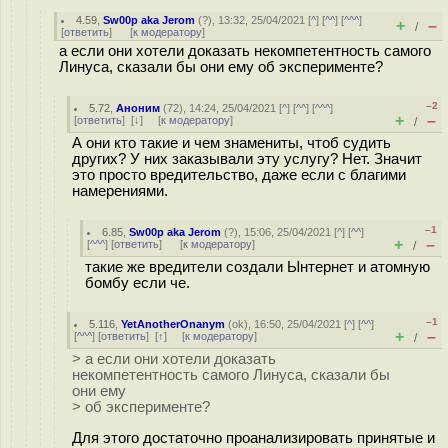
4.59
,
Sw00p aka Jerom
(
?
), 13:32, 25/04/2021 [
^
] [
^^
] [
^^^
]
+
–
/
[
ответить
]
[
к модератору
]
а если они хотели доказать некомпетентность самого
Линуса, сказали бы они ему об эксперименте?
–2
5.72
,
Аноним
(
72
), 14:24, 25/04/2021 [
^
] [
^^
] [
^^^
]
+
–
[
ответить
]
[
↓
] [
к модератору
]
/
А они кто такие и чем знамениты, чтоб судить
других? У них заказывали эту услугу? Нет. Значит
это просто вредительство, даже если с благими
намерениями.
–1
6.85
,
Sw00p aka Jerom
(
?
), 15:06, 25/04/2021 [
^
] [
^^
]
+
–
[
^^^
] [
ответить
]
[
к модератору
]
/
такие же вредители создали Ынтернет и атомную
бомбу если че.
–1
5.116
,
YetAnotherOnanym
(
ok
), 16:50, 25/04/2021 [
^
] [
^^
]
+
–
[
^^^
] [
ответить
]
[
↑
] [
к модератору
]
/
> а если они хотели доказать
некомпетентность самого Линуса, сказали бы
они ему
> об эксперименте?
Для этого достаточно проанализировать принятые и