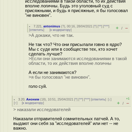
исследованиями в такой области, то их действия
вполне логичны. Будь это уголовный суд с
присяжными, и будь я присяжные, я бы голосовал
"не виновен".
7.221
,
antonimus
(
?
), 00:16, 28/04/2021 [
^
] [
^^
] [
^^^
]
+
–
/
[
ответить
]
[
к модератору
]
>А докажи, что не так.
Не так что? Что они присылали говно в ядро?
Мы с суде или в сообществе тех, кто хочет
сделать лучше?
>Если они занимаются исследованиями в такой
области, то их действия вполне логичны
А если не занимаются?
>я бы голосовал "не виновен".
голо суй.
+1
3.20
,
Аноним
(
18
), 10:51, 25/04/2021 [
^
] [
^^
] [
^^^
] [
ответить
]
[
↓
]
+
–
[
↑
] [
к модератору
]
/
> наказали исследователей
Наказали отправителей сомнительных патчей. А то,
выдают они себя за "исследователей" или нет -- не
важно.