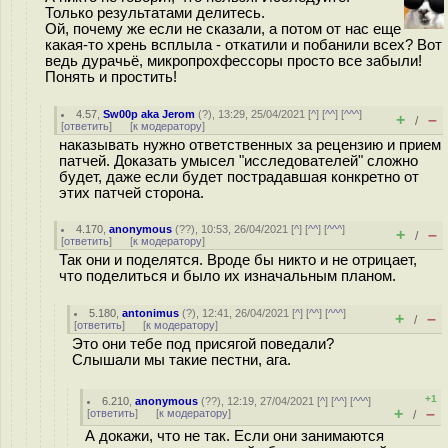
Только результатами делитесь.
Ой, почему же если не сказали, а потом от нас еще
какая-то хрень всплыла - откатили и побанили всех? Вот
ведь дурачьё, микропрохфессоры просто все забыли!
Понять и простить!
4.57
,
Sw00p aka Jerom
(
?
), 13:29, 25/04/2021 [
^
] [
^^
] [
^^^
]
+
–
/
[
ответить
]
[
к модератору
]
наказывать нужно ответственных за рецензию и прием
патчей. Доказать умысел "исследователей" сложно
будет, даже если будет пострадавшая конкретно от
этих патчей сторона.
4.170
,
anonymous
(
??
), 10:53, 26/04/2021 [
^
] [
^^
] [
^^^
]
+
–
/
[
ответить
]
[
к модератору
]
Так они и поделятся. Вроде бы никто и не отрицает,
что поделиться и было их изначальным планом.
5.180
,
antonimus
(
?
), 12:41, 26/04/2021 [
^
] [
^^
] [
^^^
]
+
–
/
[
ответить
]
[
к модератору
]
Это они тебе под присягой поведали?
Слышали мы такие пестни, ага.
+1
6.210
,
anonymous
(
??
), 12:19, 27/04/2021 [
^
] [
^^
] [
^^^
]
+
–
[
ответить
]
[
к модератору
]
/
А докажи, что не так. Если они занимаются