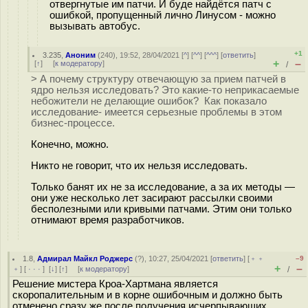
отвергнутые им патчи. И буде найдётся патч с
ошибкой, пропущенный лично Линусом - можно
вызывать автобус.
+1
3.235
,
Аноним
(
240
), 19:52, 28/04/2021 [
^
] [
^^
] [
^^^
] [
ответить
]
+
–
[
↑
] [
к модератору
]
/
> А почему структуру отвечающую за прием патчей в
ядро нельзя исследовать? Это какие-то неприкасаемые
небожители не делающие ошибок? Как показало
исследование- имеется серьезные проблемы в этом
бизнес-процессе.
Конечно, можно.
Никто не говорит, что их нельзя исследовать.
Только банят их не за исследование, а за их методы —
они уже несколько лет засирают рассылки своими
бесполезными или кривыми патчами. Этим они только
отнимают время разработчиков.
1.8
,
Адмирал Майкл Роджерс
(
?
), 10:27, 25/04/2021 [
ответить
] [
﹢﹢
–9
+
–
﹢
] [
· · ·
]
[
↓
] [
↑
] [
к модератору
]
/
Решение мистера Кроа-Хартмана является
скоропалительным и в корне ошибочным и должно быть
отменено сразу же после получения исчерпывающих