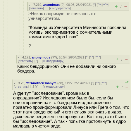
7.219
,
antonimus
(
?
), 00:06, 28/04/2021 [
^
] [
^^
] [
^^^
]
+
–
/
[
ответить
]
[
к модератору
]
>Никак напрямую не связанных с
университетом.
"Команда из Университета Миннесоты пояснила
мотивы экспериментов с сомнительными
коммитами в ядро Linux"
?
4.171
,
anonymous
(
??
), 10:54, 26/04/2021 [
^
] [
^^
] [
^^^
]
+
–
/
[
ответить
]
[
↑
] [
к модератору
]
Каких бекдорщиков? Они не добавили ни одного
бекдора.
+7
3.23
,
YetAnotherOnanym
(
ok
), 11:27, 25/04/2021 [
^
] [
^^
] [
^^^
]
+
–
[
ответить
]
[
↓
] [
↑
] [
к модератору
]
/
А где тут "исследование", кроме как в
оправданиях? Исследованием было бы, если бы
они отправили патч с бэкдором и одновременно
приватно проинформировали Линуса или Грега о том, что
этот патч вредоносный и его нельзя включать в ядро,
даже если рецензент его пропустит. Вот тогда это было
бы "исследование". А так - попытка протолкнуть в ядро
малварь в чистом виде.