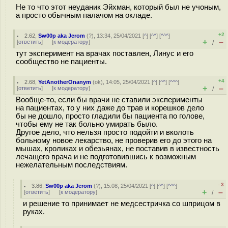
Не то что этот неуданик Эйхман, который был не учоным,
а просто обычным палачом на окладе.
+2
2.62
,
Sw00p aka Jerom
(
?
), 13:34, 25/04/2021 [
^
] [
^^
] [
^^^
]
+
–
[
ответить
]
[
к модератору
]
/
тут эксперимент на врачах поставлен, Линус и его
сообщество не пациенты.
+4
2.68
,
YetAnotherOnanym
(
ok
), 14:05, 25/04/2021 [
^
] [
^^
] [
^^^
]
+
–
[
ответить
]
[
к модератору
]
/
Вообще-то, если бы врачи не ставили эксперименты
на пациентах, то у них даже до трав и корешков дело
бы не дошло, просто гладили бы пациента по голове,
чтобы ему не так больно умирать было.
Другое дело, что нельзя просто подойти и вколоть
больному новое лекарство, не проверив его до этого на
мышах, кроликах и обезьянах, не поставив в известность
лечащего врача и не подготовившись к возможным
нежелательным последствиям.
–3
3.86
,
Sw00p aka Jerom
(
?
), 15:08, 25/04/2021 [
^
] [
^^
] [
^^^
]
+
–
[
ответить
]
[
к модератору
]
/
и решение то принимает не медсестричка со шприцом в
руках.