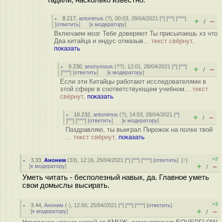
8.217
,
antonimus
(
?
), 00:03, 28/04/2021 [
^
] [
^^
] [
^^^
]
+
–
/
[
ответить
]
[
к модератору
]
Включаем мозг Тебе доверяют Ты присылаешь хз что
Два китайца и индус отмазыв...
текст свёрнут,
показать
9.230
,
anonymous
(
??
), 12:01, 28/04/2021 [
^
] [
^^
]
+
–
/
[
^^^
] [
ответить
]
[
к модератору
]
Если эти Китайцы работают исследователями в
этой сфере в соответствующем учебном...
текст
свёрнут,
показать
10.232
,
antonimus
(
?
), 14:53, 28/04/2021 [
^
]
+
–
/
[
^^
] [
^^^
] [
ответить
]
[
к модератору
]
Паздравляю, ты выиграл Пирожок на полке твой
...
текст свёрнут,
показать
+2
3.33
,
Аноним
(
33
), 12:16, 25/04/2021 [
^
] [
^^
] [
^^^
] [
ответить
]
[
↑
]
+
–
[
к модератору
]
/
Уметь читать - бесполезный навык, да. Главное уметь
свои домыслы высирать.
+3
3.44
,
Аноним
(
-
), 12:50, 25/04/2021 [
^
] [
^^
] [
^^^
] [
ответить
]
+
–
[
к модератору
]
/