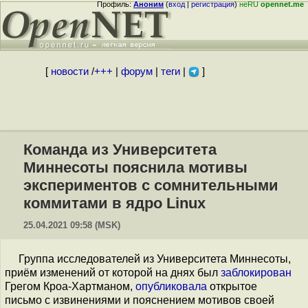
Профиль:
Аноним
(
вход
|
регистрация
)
неRU
opennet.me
[
новости
/
+++
|
форум
|
теги
|
]
Команда из Университета
Миннесоты пояснила мотивы
экспериментов с сомнительными
коммитами в ядро Linux
25.04.2021 09:58 (MSK)
Группа исследователей из Университета Миннесоты,
приём изменений от которой на днях был
заблокирован
Грегом Кроа-Хартманом,
опубликовала
открытое
письмо с извинениями и пояснением мотивов своей