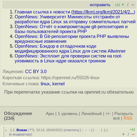
+
–
исправить
/
+21
Главная ссылка к новости (
https://lkml.org/lkml/2021/4/2...
)
OpenNews: Университет Миннесоты отстранён от
разработки ядра Linux за отправку сомнительных патчей
OpenNews: Отчёт о компрометации git-репозитория и
базы пользователей проекта PHP
OpenNews: В Git-репозитории проекта PHP выявлены
вредоносные изменения
OpenNews: Бэкдор в отладочном коде
модифицированного ядра Linux для систем Allwinner
OpenNews: Эксплоит для проверки систем на root-
уязвимость в Linux-ядре оказался трояном
Лицензия:
CC BY 3.0
Короткая ссылка: https://opennet.ru/55026-linux
Ключевые слова:
linux
,
kernel
При перепечатке указание ссылки на opennet.ru обязательно
Обсуждение
Ajax
|
1 уровень
|
Линейный
|
+/-
|
Раскрыть
(234)
всё
|
RSS
+32
1.1
,
Вован
(
??
), 10:14, 25/04/2021 [
ответить
] [
﹢﹢﹢
] [
· · ·
]
[
↓
]
+
–
[
к модератору
]
/