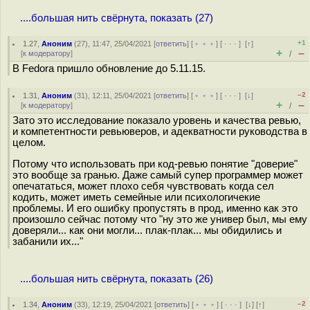
....большая нить свёрнута, показать (27)
+1
1.27
,
Аноним
(
27
), 11:47, 25/04/2021 [
ответить
] [
﹢﹢﹢
] [
· · ·
]
[
↑
]
+
–
[
к модератору
]
/
В Fedora пришло обновление до 5.11.15.
–2
1.31
,
Аноним
(
31
), 12:11, 25/04/2021 [
ответить
] [
﹢﹢﹢
] [
· · ·
]
[
↓
]
+
–
[
к модератору
]
/
Зато это исследование показало уровень и качества ревью,
и компетентности ревьюверов, и адекватности руководства в
целом.
Потому что использовать при код-ревью понятие "доверие"
это вообще за гранью. Даже самый супер программер может
опечататься, может плохо себя чувствовать когда сел
кодить, может иметь семейные или психологичекие
проблемы. И его ошибку пропустять в прод, именно как это
произошло сейчас потому что "ну это же универ был, мы ему
доверяли... как они могли... плак-плак... мы обидились и
забанили их..."
....большая нить свёрнута, показать (26)
–2
1.34
,
Аноним
(
33
), 12:19, 25/04/2021 [
ответить
] [
﹢﹢﹢
] [
· · ·
]
[
↓
] [
↑
]