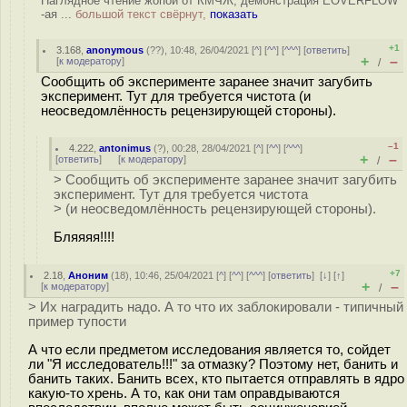
Наглядное чтение жопой от КМЧЖ, демонстрация EOVERFLOW
-ая ...
большой текст свёрнут,
показать
+1
3.168
,
anonymous
(
??
), 10:48, 26/04/2021 [
^
] [
^^
] [
^^^
] [
ответить
]
+
–
[
к модератору
]
/
Сообщить об эксперименте заранее значит загубить
эксперимент. Тут для требуется чистота (и
неосведомлённость рецензирующей стороны).
–1
4.222
,
antonimus
(
?
), 00:28, 28/04/2021 [
^
] [
^^
] [
^^^
]
+
–
[
ответить
]
[
к модератору
]
/
> Сообщить об эксперименте заранее значит загубить
эксперимент. Тут для требуется чистота
> (и неосведомлённость рецензирующей стороны).
Бляяяя!!!!
+7
2.18
,
Аноним
(
18
), 10:46, 25/04/2021 [
^
] [
^^
] [
^^^
] [
ответить
]
[
↓
] [
↑
]
+
–
[
к модератору
]
/
> Их наградить надо. А то что их заблокировали - типичный
пример тупости
А что если предметом исследования является то, сойдет
ли "Я исследователь!!!" за отмазку? Поэтому нет, банить и
банить таких. Банить всех, кто пытается отправлять в ядро
какую-то хрень. А то, как они там оправдываются