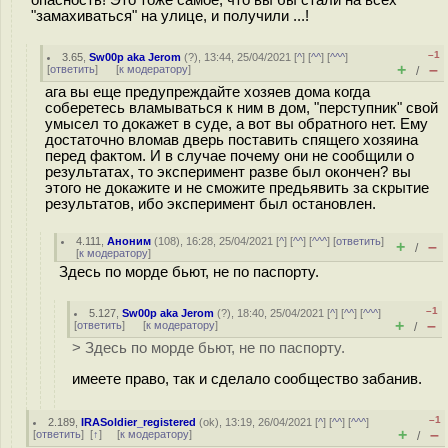
опасность! Это тоже самое, что вы бы стали на всех
"замахиваться" на улице, и получили ...!
–1
3.65
,
Sw00p aka Jerom
(
?
), 13:44, 25/04/2021 [
^
] [
^^
] [
^^^
]
+
–
[
ответить
]
[
к модератору
]
/
ага вы еще предупреждайте хозяев дома когда
соберетесь вламываться к ним в дом, "перступник" свой
умысел то докажет в суде, а вот вы обратного нет. Ему
достаточно вломав дверь поставить спящего хозяина
перед фактом. И в случае почему они не сообщили о
результатах, то эксперимент разве был окончен? вы
этого не докажите и не сможите предьявить за скрытие
результатов, ибо эксперимент был остановлен.
4.111
,
Аноним
(
108
), 16:28, 25/04/2021 [
^
] [
^^
] [
^^^
] [
ответить
]
+
–
/
[
к модератору
]
Здесь по морде бьют, не по паспорту.
–1
5.127
,
Sw00p aka Jerom
(
?
), 18:40, 25/04/2021 [
^
] [
^^
] [
^^^
]
+
–
[
ответить
]
[
к модератору
]
/
> Здесь по морде бьют, не по паспорту.
имеете право, так и сделало сообщество забанив.
–1
2.189
,
IRASoldier_registered
(
ok
), 13:19, 26/04/2021 [
^
] [
^^
] [
^^^
]
+
–
[
ответить
]
[
↑
] [
к модератору
]
/