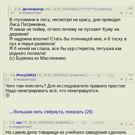
+16
2.13
,
Дегенератор
(
ok
), 10:37, 25/04/2021 [
^
] [
^^
] [
^^^
] [
ответить
]
+
–
[
↑
] [
к модератору
]
/
В глухомани в лесу, несмотря на красу, дни проводит
Лиса Патрикевна,
Я никак не пойму, отчего почему не пускают Куму на
деревню!
Я надежна вполне! Стать бы птичницей мне, я б тоску в
пух и перья развеяла!
Я б ночей ни спала, все бы кур стерегла, петушка как
родного лелеяла!
(с) Буренка из Масленкино
+11
1.4
,
iPony129412
(
?
), 10:20, 25/04/2021 [
ответить
] [
﹢﹢﹢
] [
· · ·
]
[
↓
]
+
–
[
↑
] [
к модератору
]
/
Чего там пояснять? Для исследователя правило простое:
Надо пенетрировать всё, что пенетрируется.
🤨
....большая нить свёрнута, показать (26)
1.5
,
ыы
(
?
), 10:21, 25/04/2021 [
ответить
] [
﹢﹢﹢
] [
· · ·
]
[
↓
] [
↑
]
+
–
/
[
к модератору
]
На самом деле товарищи из учебного заведения сделали