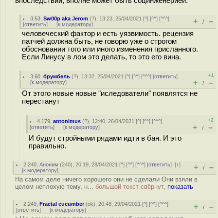
впоследствии, вполне может быть социнженерией.
3.53
,
Sw00p aka Jerom
(
?
), 13:23, 25/04/2021 [
^
] [
^^
] [
^^^
]
+
–
/
[
ответить
]
[
к модератору
]
человеческий фактор и есть уязвимость. рецензия
патчей должна быть, не говорю уже о строгом
обосновании того или иного изменения присланного.
Если Линусу в лом это делать, то это его вина.
+1
3.60
,
брумбель
(
?
), 13:32, 25/04/2021 [
^
] [
^^
] [
^^^
] [
ответить
]
+
–
[
к модератору
]
/
От этого новые новые "иследователи" появлятся не
перестанут
+2
4.179
,
antonimus
(
?
), 12:40, 26/04/2021 [
^
] [
^^
] [
^^^
]
+
–
[
ответить
]
[
к модератору
]
/
И будут стройными рядами идти в бан. И это
правильно.
2.240
,
Аноним
(
240
), 20:19, 28/04/2021 [
^
] [
^^
] [
^^^
] [
ответить
]
[
↑
]
+
–
/
[
к модератору
]
На самом деле ничего хорошего они не сделали Они взяли в
целом неплохую тему, н...
большой текст свёрнут,
показать
2.249
,
Fractal cucumber
(
ok
), 20:48, 29/04/2021 [
^
] [
^^
] [
^^^
]
+
–
/
[
ответить
]
[
к модератору
]