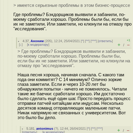
> имеется серьезные проблемы в этом бизнес-процессе
Где проблемы? Бэкдорщиков выявили и забанили, по-
моему сработали хорошо. Проблемы были бы, если бы
их не заметили. Или заметили, но клюнули на отмазу про
"исследования".
+1
4.37
,
Аноним
(
205
), 12:24, 25/04/2021 [
^
] [
^^
] [
^^^
] [
ответить
]
+
–
[
↓
] [
к модератору
]
/
> Где проблемы? Бэкдорщиков выявили и забанили,
по-моему сработали хорошо. Проблемы были бы,
если бы их не заметили. Или заметили, но клюнули на
отмазу про "исследования".
Наша песня хороша, начиная сначала. С какого там
года они коммитят? С 14 минимум? Олично зоркие
глаза заметили. Если и через 10-20 лет бы
обнаружили попытки - ничего не поменялось. Читали
такие же баечки: сработали хорошо. Им достаточно
было сделать ещё один шаг. Просто передать процесс
отправки патчей китайцам или индусам. Несколько
десятков команд отправляющих маленькие патчи.
Никак напрямую не связанных с университетом. Вот
это было бы дело.
5.181
,
antonimus
(
?
), 12:44, 26/04/2021 [
^
] [
^^
] [
^^^
]
+
–
/
[
ответить
]
[
к модератору
]