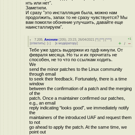
нть или нет".
Заметили.
И сразу "это инсталляция была, можно нам
продолжить, запах то не сразу чувствуется? Мы
вам помогли обоняние улучшить, давайте еще
наинсталлируем".
+1
7.205
,
Аноним
(
205
), 23:23, 26/04/2021 [
^
] [
^^
] [
^^^
]
+
–
[
ответить
]
[
↓
] [
к модератору
]
/
Тебе уже здесь выдержки из пдф кинули. От
февраля месяца. Но ты и их прочитать не
способен, не то что по ссылкам ходить.
We
send the minor patches to the Linux community
through email
to seek their feedback. Fortunately, there is a time
window
between the confirmation of a patch and the merging
of the
patch. Once a maintainer confirmed our patches,
e.g., an email
reply indicating “looks good”, we immediately notify
the
maintainers of the introduced UAF and request them
to not
go ahead to apply the patch. At the same time, we
point out