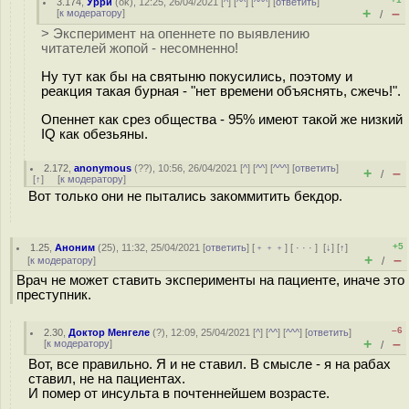
3.174
,
Урри
(
ok
), 12:25, 26/04/2021 [
^
] [
^^
] [
^^^
] [
ответить
]
+
–
[
к модератору
]
/
> Эксперимент на опеннете по выявлению
читателей жопой - несомненно!
Ну тут как бы на святыню покусились, поэтому и
реакция такая бурная - "нет времени объяснять, сжечь!".
Опеннет как срез общества - 95% имеют такой же низкий
IQ как обезьяны.
2.172
,
anonymous
(
??
), 10:56, 26/04/2021 [
^
] [
^^
] [
^^^
] [
ответить
]
+
–
/
[
↑
] [
к модератору
]
Вот только они не пытались закоммитить бекдор.
+5
1.25
,
Аноним
(
25
), 11:32, 25/04/2021 [
ответить
] [
﹢﹢﹢
] [
· · ·
]
[
↓
] [
↑
]
+
–
[
к модератору
]
/
Врач не может ставить эксперименты на пациенте, иначе это
преступник.
–6
2.30
,
Доктор Менгеле
(
?
), 12:09, 25/04/2021 [
^
] [
^^
] [
^^^
] [
ответить
]
+
–
[
к модератору
]
/
Вот, все правильно. Я и не ставил. В смысле - я на рабах
ставил, не на пациентах.
И помер от инсульта в почтеннейшем возрасте.