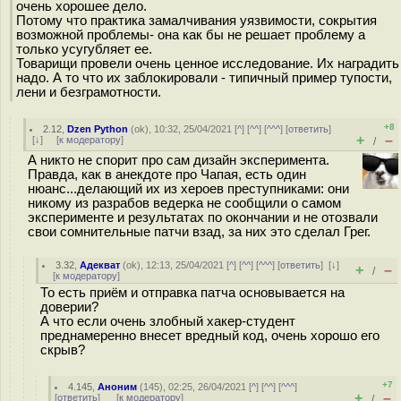
очень хорошее дело.
Потому что практика замалчивания уязвимости, сокрытия
возможной проблемы- она как бы не решает проблему а
только усугубляет ее.
Товарищи провели очень ценное исследование. Их наградить
надо. А то что их заблокировали - типичный пример тупости,
лени и безграмотности.
+8
2.12
,
Dzen Python
(
ok
), 10:32, 25/04/2021 [
^
] [
^^
] [
^^^
] [
ответить
]
+
–
[
↓
] [
к модератору
]
/
А никто не спорит про сам дизайн эксперимента.
Правда, как в анекдоте про Чапая, есть один
нюанс...делающий их из хероев преступниками: они
никому из разрабов ведерка не сообщили о самом
эксперименте и результатах по окончании и не отозвали
свои сомнительные патчи взад, за них это сделал Грег.
3.32
,
Адекват
(
ok
), 12:13, 25/04/2021 [
^
] [
^^
] [
^^^
] [
ответить
]
[
↓
]
+
–
/
[
к модератору
]
То есть приём и отправка патча основывается на
доверии?
А что если очень злобный хакер-студент
преднамеренно внесет вредный код, очень хорошо его
скрыв?
+7
4.145
,
Аноним
(
145
), 02:25, 26/04/2021 [
^
] [
^^
] [
^^^
]
+
–
[
ответить
]
[
к модератору
]
/