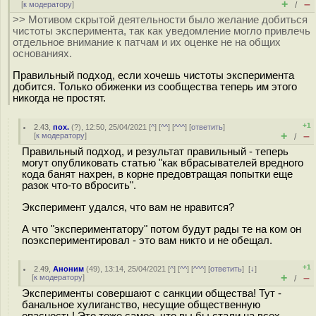
+
–
[
к модератору
]
/
>> Мотивом скрытой деятельности было желание добиться
чистоты эксперимента, так как уведомление могло привлечь
отдельное внимание к патчам и их оценке не на общих
основаниях.
Правильный подход, если хочешь чистоты эксперимента
добится. Только обиженки из сообщества теперь им этого
никогда не простят.
+1
2.43
,
пох.
(
?
), 12:50, 25/04/2021 [
^
] [
^^
] [
^^^
] [
ответить
]
+
–
[
к модератору
]
/
Правильный подход, и результат правильный - теперь
могут опубликовать статью "как вбрасывателей вредного
кода банят нахрен, в корне предовтращая попытки еще
разок что-то вбросить".
Эксперимент удался, что вам не нравится?
А что "экспериментатору" потом будут рады те на ком он
поэкспериментировал - это вам никто и не обещал.
+1
2.49
,
Аноним
(
49
), 13:14, 25/04/2021 [
^
] [
^^
] [
^^^
] [
ответить
]
[
↓
]
+
–
[
к модератору
]
/
Эксперименты совершают с санкции общества! Тут -
банальное хулиганство, несущие общественную