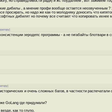
могу, но справедливости ради) и жс поудаляем , вот заживем тог
сякие дибилы , а мнение профи вообще остается неозвученным ?
е просирать, но надо же как-то молодняку доносить что кипяток
кософтных дибилят но почему все считают что копировать ихнее 
ератору
]
 консистенции зеродепс программы - а не гигабайты блотвари в 
]
ратору
]
 исторических и очень сложных багов, в частности распечатали 
 же GoLang где придумали?
везде, как то глупо.