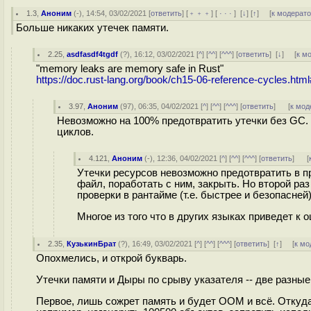
1.3
,
Аноним
(
-
), 14:54, 03/02/2021 [
ответить
] [
﹢﹢﹢
] [
· · ·
]
[
↓
] [
↑
] [
к модерат
Больше никаких утечек памяти.
2.25
,
asdfasdf4tgdf
(
?
), 16:12, 03/02/2021 [
^
] [
^^
] [
^^^
] [
ответить
]
[
↓
] [
к м
"memory leaks are memory safe in Rust"
https://doc.rust-lang.org/book/ch15-06-reference-cycles.htm
3.97
,
Аноним
(
97
), 06:35, 04/02/2021 [
^
] [
^^
] [
^^^
] [
ответить
]
[
к мод
Невозможно на 100% предотвратить утечки без GC. 
циклов.
4.121
,
Аноним
(
-
), 12:36, 04/02/2021 [
^
] [
^^
] [
^^^
] [
ответить
]
[
Утечки ресурсов невозможно предотвратить в пр
файл, поработать с ним, закрыть. Но второй раз
проверки в рантайме (т.е. быстрее и безопасней)
Многое из того что в других языках приведет к 
2.35
,
КузькинБрат
(
?
), 16:49, 03/02/2021 [
^
] [
^^
] [
^^^
] [
ответить
]
[
↑
] [
к мо
Опохмелись, и открой букварь.
Утечки памяти и Дыры по срыву указателя -- две разные
Первое, лишь сожрет память и будет ООМ и всё. Откуда