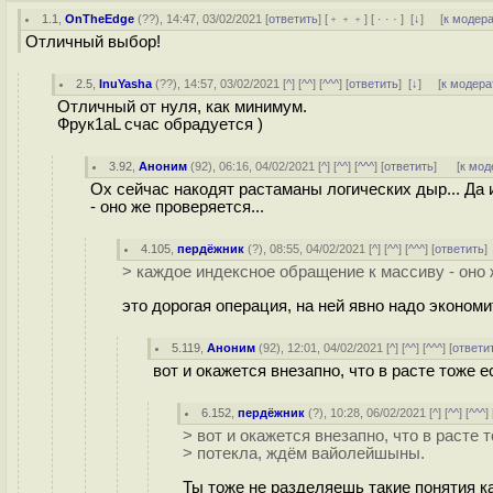
1.1
,
OnTheEdge
(
??
), 14:47, 03/02/2021 [
ответить
] [
﹢﹢﹢
] [
· · ·
]
[
↓
] [
к модер
Отличный выбор!
2.5
,
InuYasha
(
??
), 14:57, 03/02/2021 [
^
] [
^^
] [
^^^
] [
ответить
]
[
↓
] [
к модера
Отличный от нуля, как минимум.
Фрук1аL счас обрадуется )
3.92
,
Аноним
(
92
), 06:16, 04/02/2021 [
^
] [
^^
] [
^^^
] [
ответить
]
[
к мод
Ох сейчас накодят растаманы логических дыр... Да
- оно же проверяется...
4.105
,
пердёжник
(
?
), 08:55, 04/02/2021 [
^
] [
^^
] [
^^^
] [
ответить
> каждое индексное обращение к массиву - оно 
это дорогая операция, на ней явно надо экономи
5.119
,
Аноним
(
92
), 12:01, 04/02/2021 [
^
] [
^^
] [
^^^
] [
ответи
вот и окажется внезапно, что в расте тоже
6.152
,
пердёжник
(
?
), 10:28, 06/02/2021 [
^
] [
^^
] [
^^^
] 
> вот и окажется внезапно, что в расте 
> потекла, ждём вайолейшыны.
Ты тоже не разделяешь такие понятия ка