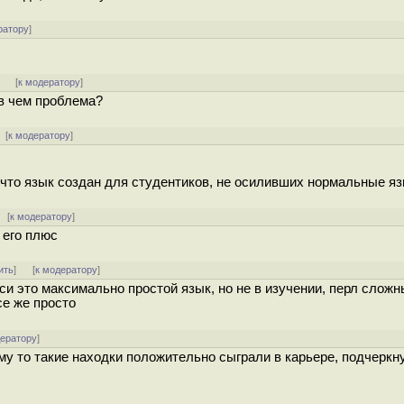
ратору
]
]
[
к модератору
]
в чем проблема?
 [
к модератору
]
 что язык создан для студентиков, не осиливших нормальные яз
[
к модератору
]
 его плюс
ить
]
[
к модератору
]
 си это максимально простой язык, но не в изучении, перл сложн
се же просто
дератору
]
кому то такие находки положительно сыграли в карьере, подчеркн