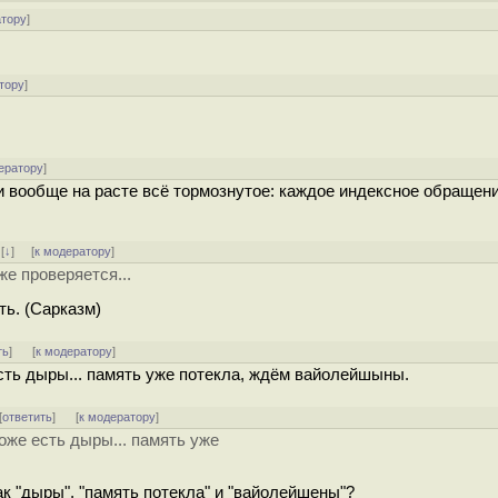
атору
]
тору
]
ератору
]
 и вообще на расте всё тормознутое: каждое индексное обращен
]
[
↓
] [
к модератору
]
же проверяется...
ть. (Сарказм)
ть
]
[
к модератору
]
 есть дыры... память уже потекла, ждём вайолейшыны.
[
ответить
]
[
к модератору
]
тоже есть дыры... память уже
к "дыры", "память потекла" и "вайолейшены"?