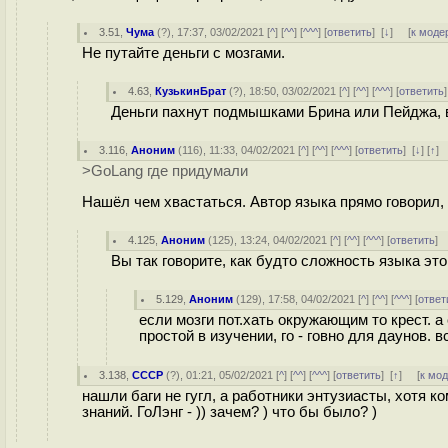
3.51
,
Чума
(
?
), 17:37, 03/02/2021 [
^
] [
^^
] [
^^^
] [
ответить
]
[
↓
] [
к моде
Не путайте деньги с мозгами.
4.63
,
КузькинБрат
(
?
), 18:50, 03/02/2021 [
^
] [
^^
] [
^^^
] [
ответить
Деньги пахнут подмышками Брина или Пейджа, 
3.116
,
Аноним
(
116
), 11:33, 04/02/2021 [
^
] [
^^
] [
^^^
] [
ответить
]
[
↓
] [
↑
]
>GoLang где придумали
Нашёл чем хвастаться. Автор языка прямо говорил,
4.125
,
Аноним
(
125
), 13:24, 04/02/2021 [
^
] [
^^
] [
^^^
] [
ответить
]
Вы так говорите, как будто сложность языка это
5.129
,
Аноним
(
129
), 17:58, 04/02/2021 [
^
] [
^^
] [
^^^
] [
ответ
если мозги пот.хать окружающим то крест. а
простой в изучении, го - говно для даунов. в
3.138
,
СССР
(
?
), 01:21, 05/02/2021 [
^
] [
^^
] [
^^^
] [
ответить
]
[
↑
] [
к мо
нашли баги не гугл, а работники энтузиасты, хотя 
знаний. ГоЛэнг - )) зачем? ) что бы было? )