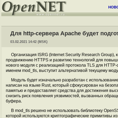
НОВ
Для http-сервера Apache будет подг
03.02.2021 14:42 (MSK)
Организация ISRG (Internet Security Research Group), 
продвижению HTTPS и развитию технологий для повыш
нового модуля с реализацией протокола TLS для HTTP-с
именем mod_tls, выступит альтернативой текущему моду
Модуль будет изначально разработан с использование
написан на языке Rust, который сфокусирован на безоп
памятью и предоставляет средства для достижения выс
снизить риск появления уязвимостей, вызванных обращ
буфера.
В mod_tls решено не использовать библиотеку OpenS
которой используются криптографические примитивы и