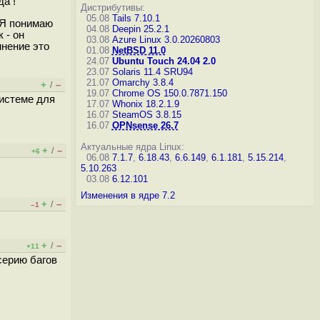
да !
Дистрибутивы:
05.08
Tails 7.10.1
 Я понимаю
04.08
Deepin 25.2.1
 - он
03.08
Azure Linux 3.0.20260803
мнение это
01.08
NetBSD 11.0
24.07
Ubuntu Touch 24.04 2.0
23.07
Solaris 11.4 SRU94
21.07
Omarchy 3.8.4
+
–
/
19.07
Chrome OS 150.0.7871.150
системе для
17.07
Whonix 18.2.1.9
16.07
SteamOS 3.8.15
16.07
OPNsense 26.7
Актуальные ядра Linux:
+
–
/
+6
06.08
7.1.7
,
6.18.43
,
6.6.149
,
6.1.181
,
5.15.214
,
5.10.263
03.08
6.12.101
Изменения в ядре 7.2
+
–
/
–1
+
–
/
+11
серию багов