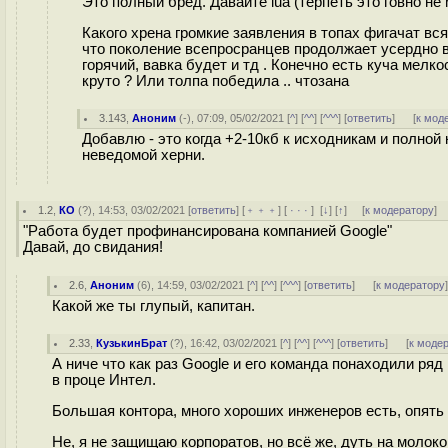
Это полный бред. Давайте lua (терпеть это говно не 
Какого хрена громкие заявления в топах фигачат в
что поколение всепросранцев продолжает усердно вс
горячий, вавка будет и тд . Конечно есть куча мел
круто ? Или толпа победила .. чтозана
3.143
,
Аноним
(
-
), 07:09, 05/02/2021 [
^
] [
^^
] [
^^^
] [
ответить
]
[
к мод
Добавлю - это когда +2-10кб к исходникам и полной
неведомой херни.
1.2
,
КО
(
?
), 14:53, 03/02/2021 [
ответить
] [
﹢﹢﹢
] [
· · ·
]
[
↓
] [
↑
] [
к модератору
]
"Работа будет профинансирована компанией Google"
Давай, до свидания!
2.6
,
Аноним
(
6
), 14:59, 03/02/2021 [
^
] [
^^
] [
^^^
] [
ответить
]
[
к модератору
Какой же ты глупый, капитан.
2.33
,
КузькинБрат
(
?
), 16:42, 03/02/2021 [
^
] [
^^
] [
^^^
] [
ответить
]
[
к моде
А ниче что как раз Google и его команда понаходили ряд
в проце Интел.
Большая контора, много хороших инженеров есть, опять
Не, я не защищаю корпоратов, но всё же, дуть на молоко 