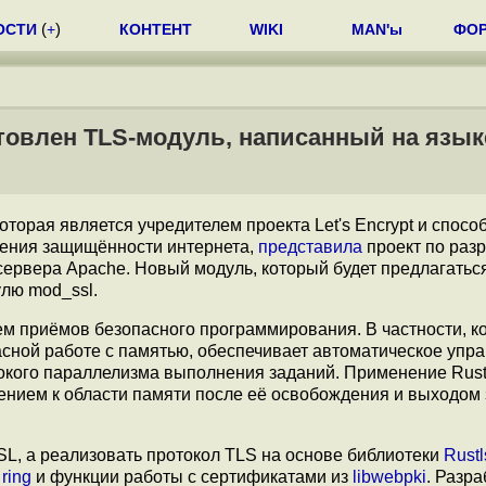
ОСТИ
(
+
)
КОНТЕНТ
WIKI
MAN'ы
ФО
отовлен TLS-модуль, написанный на язык
которая является учредителем проекта Let's Encrypt и спосо
ения защищённости интернета,
представила
проект по раз
ервера Apache. Новый модуль, который будет предлагатьс
лю mod_ssl.
м приёмов безопасного программирования. В частности, ко
асной работе с памятью, обеспечивает автоматическое упр
окого параллелизма выполнения заданий. Применение Rust
ением к области памяти после её освобождения и выходом 
SL, а реализовать протокол TLS на основе библиотеки
Rustl
з
ring
и функции работы с сертификатами из
libwebpki
. Разра