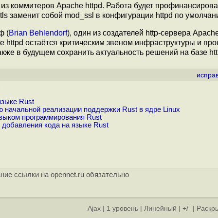
 из коммитеров Apache httpd. Работа будет профинансиров
ls заменит собой mod_ssl в конфигурации httpd по умолчан
ф (
Brian Behlendorf
), один из создателей http-сервера Apach
 httpd остаётся критическим звеном инфраструктуры и про
акже в будущем сохранить актуальность решений на базе htt
испра
)
языке Rust
начальной реализации поддержки Rust в ядре Linux
зыком программирования Rust
добавления кода на языке Rust
ние ссылки на opennet.ru обязательно
Ajax
|
1 уровень
|
Линейный
|
+/-
|
Раскры