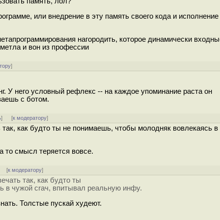
ьзовать память, лол?
грамме, или внедрение в эту память своего кода и исполнение е
 метапрограммирования нагородить, которое динамически входн
о метла и вон из профессии
тору
]
г. У него условный рефлекс -- на каждое упоминание раста он
ваешь с ботом.
ь
]
[
к модератору
]
 так, как будто ты не понимаешь, чтобы молодняк вовлекаясь в 
а то смысл теряется вовсе.
]
[
к модератору
]
ечать так, как будто ты
ь в чужой сraч, впитывал реальную инфу.
нать. Толстые пускай худеют.