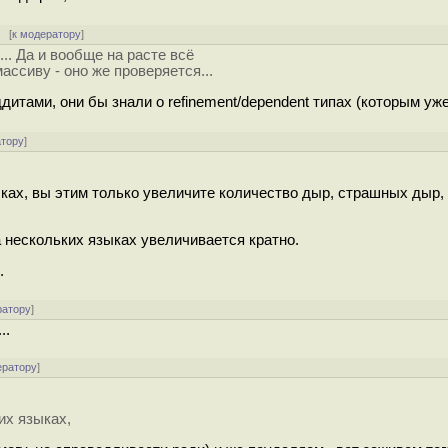
 [
к модератору
]
.. Да и вообще на расте всё
ассиву - оно же проверяется...
итами, они бы знали о refinement/dependent типах (которым уже
атору
]
ках, вы этим только увеличите количество дыр, страшных дыр,
 нескольких языках увеличивается кратно.
.
ратору
]
..
ератору
]
их языках,