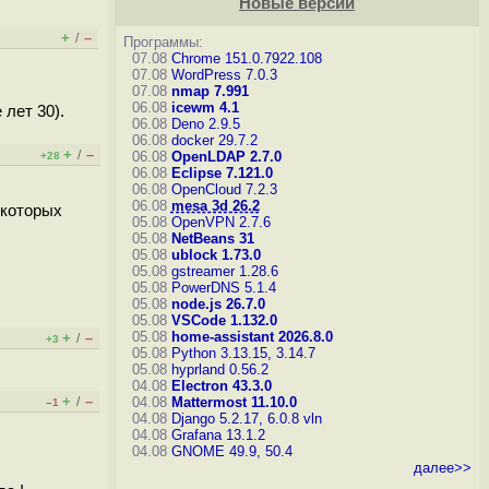
Новые версии
+
–
/
Программы:
07.08
Chrome 151.0.7922.108
07.08
WordPress 7.0.3
07.08
nmap 7.991
06.08
icewm 4.1
 лет 30).
06.08
Deno 2.9.5
06.08
docker 29.7.2
+
–
/
06.08
OpenLDAP 2.7.0
+28
06.08
Eclipse 7.121.0
06.08
OpenCloud 7.2.3
06.08
mesa 3d 26.2
 которых
05.08
OpenVPN 2.7.6
05.08
NetBeans 31
05.08
ublock 1.73.0
05.08
gstreamer 1.28.6
05.08
PowerDNS 5.1.4
05.08
node.js 26.7.0
05.08
VSCode 1.132.0
05.08
home-assistant 2026.8.0
+
–
/
+3
05.08
Python 3.13.15, 3.14.7
05.08
hyprland 0.56.2
04.08
Electron 43.3.0
+
–
/
04.08
Mattermost 11.10.0
–1
04.08
Django 5.2.17, 6.0.8
vln
04.08
Grafana 13.1.2
04.08
GNOME 49.9, 50.4
далее>>