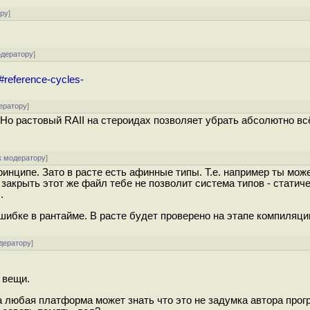
ору
]
одератору
]
l#reference-cycles-
ератору
]
Но растовый RAII на стероидах позволяет убрать абсолютно вс
к модератору
]
инципе. Зато в расте есть афинные типы. Т.е. например ты мо
 закрыть этот же файл тебе не позволит система типов - статиче
.
ошибке в рантайме. В расте будет проверено на этапе компиляци
дератору
]
 вещи.
 любая платформа может знать что это не задумка автора прог