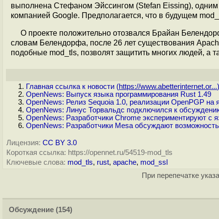
выполнена Стефаном Эйссингом (Stefan Eissing), одним
компанией Google. Предполагается, что в будущем mod_t
О проекте положительно отозвался Брайан Белендор
словам Белендорфа, после 26 лет существования Apache
подобные mod_tls, позволят защитить многих людей, а т
Главная ссылка к новости (
https://www.abetterinternet.or...
OpenNews: Выпуск языка программирования Rust 1.49
OpenNews: Релиз Sequoia 1.0, реализации OpenPGP на 
OpenNews: Линус Торвальдс подключился к обсуждению 
OpenNews: Разработчики Chrome экспериментируют с я
OpenNews: Разработчики Mesa обсуждают возможность 
Лицензия:
CC BY 3.0
Короткая ссылка: https://opennet.ru/54519-mod_tls
Ключевые слова:
mod_tls
,
rust
,
apache
,
mod_ssl
При перепечатке указа
Обсуждение
(154)