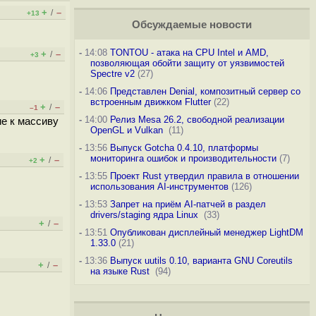
+
–
/
+13
Обсуждаемые новости
-
14:08
TONTOU - атака на CPU Intel и AMD,
+
–
/
+3
позволяющая обойти защиту от уязвимостей
Spectre v2
(27)
-
14:06
Представлен Denial, композитный сервер со
встроенным движком Flutter
(22)
+
–
/
–1
-
14:00
Релиз Mesa 26.2, свободной реализации
ие к массиву
OpenGL и Vulkan
(11)
-
13:56
Выпуск Gotcha 0.4.10, платформы
мониторинга ошибок и производительности
(7)
+
–
/
+2
-
13:55
Проект Rust утвердил правила в отношении
использования AI-инструментов
(126)
-
13:53
Запрет на приём AI-патчей в раздел
drivers/staging ядра Linux
(33)
+
–
/
-
13:51
Опубликован дисплейный менеджер LightDM
1.33.0
(21)
-
13:36
Выпуск uutils 0.10, варианта GNU Coreutils
+
–
/
на языке Rust
(94)