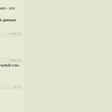
го - это
ые данные
+
–
/
+1
+
–
/
+1
чужой сraч,
+
–
/