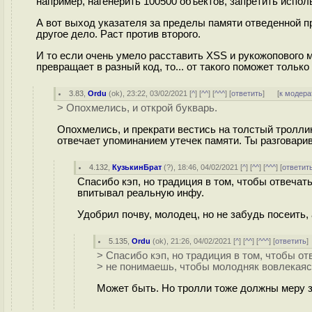
например, нагенерить 100500 объектов, запретить испол
А вот выход указателя за пределы памяти отведенной про
другое дело. Раст против второго.
И то если очень умело расставить XSS и рукожопового
превращает в разный код, то... от такого поможет тольк
3.83
,
Ordu
(
ok
), 23:22, 03/02/2021 [
^
] [
^^
] [
^^^
] [
ответить
]
[
к модера
> Опохмелись, и открой букварь.
Опохмелись, и прекрати вестись на толстый троллин
отвечает упоминанием утечек памяти. Ты разговари
4.132
,
КузькинБрат
(
?
), 18:46, 04/02/2021 [
^
] [
^^
] [
^^^
] [
ответит
Спасибо кэп, но традиция в том, чтобы отвечать
впитывал реальную инфу.
Удобрил почву, молодец, но не забудь посеить, 
5.135
,
Ordu
(
ok
), 21:26, 04/02/2021 [
^
] [
^^
] [
^^^
] [
ответить
> Спасибо кэп, но традиция в том, чтобы отв
> не понимаешь, чтобы молодняк вовлекаяс
Может быть. Но тролли тоже должны меру з