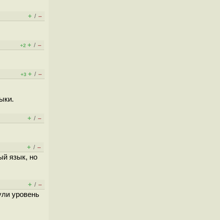
+
–
/
+
–
/
+2
+
–
/
+3
ыки.
+
–
/
+
–
/
ый язык, но
+
–
/
ули уровень