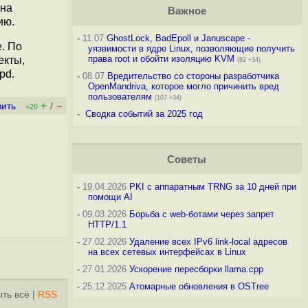
ана
Важное
ию.
-
11.07
GhostLock, BadEpoll и Januscape -
e. По
уязвимости в ядре Linux, позволяющие получить
права root и обойти изоляцию KVM
екты,
(82 +34)
pd.
-
08.07
Вредительство со стороны разработчика
OpenMandriva, которое могло причинить вред
пользователям
(107 +34)
+
–
вить
/
+20
-
Сводка событий за 2025 год
Советы
-
19.04.2026
PKI с аппаратным TRNG за 10 дней при
помощи AI
-
09.03.2026
Борьба с web-ботами через запрет
HTTP/1.1
-
27.02.2026
Удаление всех IPv6 link-local адресов
на всех сетевых интерфейсах в Linux
-
27.01.2026
Ускорение пересборки llama.cpp
-
25.12.2025
Атомарные обновления в OSTree
ть всё
|
RSS