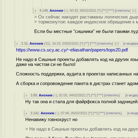
4.149
,
Аноним
(
-
), 00:33, 06/02/2021 [
^
] [
^^
] [
^^^
] [
ответить
]
[
↑
]
> Ох сейчас накодят растаманы логических дыр.
> тормознутое: каждое индексное обращение к м
Если бы местные "сишники" не были такими лудд
2.31
,
Аноним
(
31
), 16:23, 03/02/2021 [
^
] [
^^
] [
^^^
] [
ответить
]
[
↑
] [
к модер
https://www.cs.ucy.ac.cy/~eliasathan/papers/tops20.pdf
Не надо в Сишные проекты добавлять код на других язы
даже на чистом си не было!
Сложность поддержки, аудита в проектах написанных на
А сборка и сопровождение пакета в дистрах станет адом
3.89
,
Аноним
(
-
), 02:05, 04/02/2021 [
^
] [
^^
] [
^^^
] [
ответить
]
[
к моде
Ну так она и стала для файрфокса полной задницей.
3.142
,
Аноним
(
-
), 07:06, 05/02/2021 [
^
] [
^^
] [
^^^
] [
ответить
]
[
к мод
Ненавижу говнохруст но
> Не надо в Сишные проекты добавлять код на друг