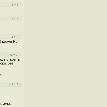
+
–
/
–5
+
–
/
+7
+
–
/
–4
ё кроме Rc-
+
–
/
+2
жешь открыть
ски, без
и.
+
–
/
+11
раммы,