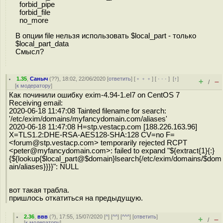
forbid_pipe
forbid_file
no_more
В опции file нельзя использовать $local_part - только
$local_part_data
Смысл?
1.35
,
Саныч
(
??
), 18:02, 22/06/2020 [
ответить
] [
﹢﹢﹢
] [
· · ·
]
[
↑
]
+
–
/
[
к модератору
]
Как починили ошибку exim-4.94-1.el7 on CentOS 7
Receiving email:
2020-06-18 11:47:08 Tainted filename for search:
'/etc/exim/domains/myfancydomain.com/aliases'
2020-06-18 11:47:08 H=stp.vestacp.com [188.226.163.96]
X=TLS1.2:DHE-RSA-AES128-SHA:128 CV=no F=
<forum@stp.vestacp.com> temporarily rejected RCPT
<peter@myfancydomain.com>: failed to expand "${extract{1}{:}
{${lookup{$local_part@$domain}lsearch{/etc/exim/domains/$dom
ain/aliases}}}}": NULL
вот такая трабла.
пришлось откатиться на предыдущую.
2.36
,
ввв
(
?
), 17:55, 15/07/2020 [
^
] [
^^
] [
^^^
] [
ответить
]
+
–
/
[
к модератору
]