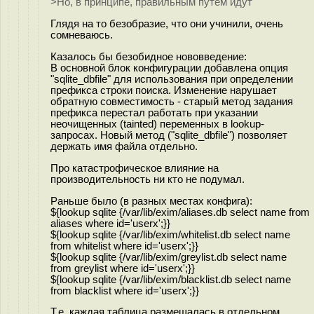
>Но, в принципе, правильным путём идут
Глядя на то безобразие, что они учинили, очень
сомневаюсь.
Казалось бы безобидное нововведение:
В основной блок конфигурации добавлена опция
"sqlite_dbfile" для использования при определении
префикса строки поиска. Изменение нарушает
обратную совместимость - старый метод задания
префикса перестал работать при указании
неочищенных (tainted) переменных в lookup-
запросах. Новый метод ("sqlite_dbfile") позволяет
держать имя файла отдельно.
Про катастрофическое влияние на
производительность ни кто не подумал.
Раньше было (в разных местах конфига):
${lookup sqlite {/var/lib/exim/aliases.db select name from
aliases where id='userx';}}
${lookup sqlite {/var/lib/exim/whitelist.db select name
from whitelist where id='userx';}}
${lookup sqlite {/var/lib/exim/greylist.db select name
from greylist where id='userx';}}
${lookup sqlite {/var/lib/exim/blacklist.db select name
from blacklist where id='userx';}}
Т.е. каждая таблица размещалась в отдельном