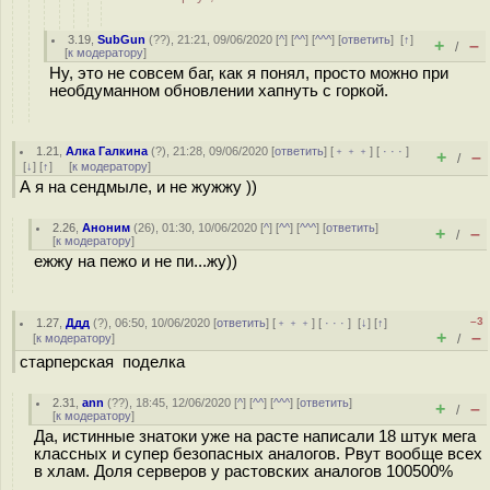
3.19
,
SubGun
(
??
), 21:21, 09/06/2020 [
^
] [
^^
] [
^^^
] [
ответить
]
[
↑
]
+
–
/
[
к модератору
]
Ну, это не совсем баг, как я понял, просто можно при
необдуманном обновлении хапнуть с горкой.
1.21
,
Алка Галкина
(
?
), 21:28, 09/06/2020 [
ответить
] [
﹢﹢﹢
] [
· · ·
]
+
–
/
[
↓
] [
↑
] [
к модератору
]
А я на сендмыле, и не жужжу ))
2.26
,
Аноним
(
26
), 01:30, 10/06/2020 [
^
] [
^^
] [
^^^
] [
ответить
]
+
–
/
[
к модератору
]
ежжу на пежо и не пи...жу))
–3
1.27
,
Ддд
(
?
), 06:50, 10/06/2020 [
ответить
] [
﹢﹢﹢
] [
· · ·
]
[
↓
] [
↑
]
+
–
[
к модератору
]
/
старперская поделка
2.31
,
ann
(
??
), 18:45, 12/06/2020 [
^
] [
^^
] [
^^^
] [
ответить
]
+
–
/
[
к модератору
]
Да, истинные знатоки уже на расте написали 18 штук мега
классных и супер безопасных аналогов. Рвут вообще всех
в хлам. Доля серверов у растовских аналогов 100500%