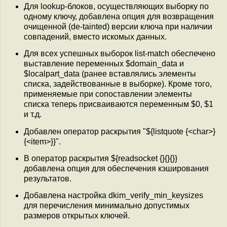
Для lookup-блоков, осуществляющих выборку по
одному ключу, добавлена опция для возвращения
очищенной (de-tainted) версии ключа при наличии
совпадений, вместо искомых данных.
Для всех успешных выборок list-match обеспечено
выставление переменных $domain_data и
$localpart_data (ранее вставлялись элементы
списка, задействованные в выборке). Кроме того,
применяемые при сопоставлении элементы
списка теперь присваиваются переменным $0, $1
и т.д.
Добавлен оператор раскрытия "${listquote {<char>}
{<item>}}".
В оператор раскрытия ${readsocket {}{}{}}
добавлена опция для обеспечения кэширования
результатов.
Добавлена настройка dkim_verify_min_keysizes
для перечисления минимально допустимых
размеров открытых ключей.