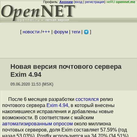
Профиль:
Аноним
(
вход
|
регистрация
)
неRU
opennet.me
[
новости
/
+++
|
форум
|
теги
|
]
Новая версия почтового сервера
Exim 4.94
09.06.2020 11:53 (MSK)
После 6 месяцев разработки
состоялся
релиз
почтового сервера
Exim 4.94
, в который внесены
накопившиеся исправления и добавлены новые
возможности. В соответствии с майским
автоматизированным опросом
около миллиона
почтовых серверов, доля Exim составляет 57.59% (год
назад 53.03%), Postfix используется на 34.70% (34.51%)