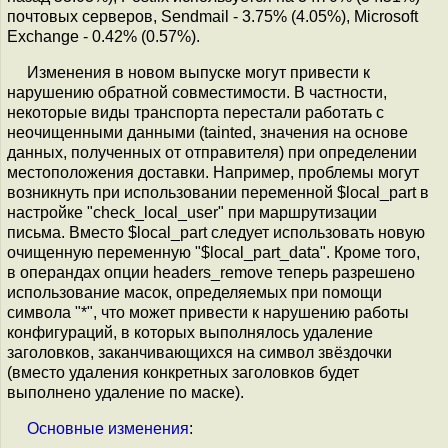
почтовых серверов, Sendmail - 3.75% (4.05%), Microsoft
Exchange - 0.42% (0.57%).
Изменения в новом выпуске могут привести к
нарушению обратной совместимости. В частности,
некоторые виды транспорта перестали работать с
неочищенными данными (tainted, значения на основе
данных, полученных от отправителя) при определении
местоположения доставки. Например, проблемы могут
возникнуть при использовании переменной $local_part в
настройке "check_local_user" при маршрутизации
письма. Вместо $local_part следует использовать новую
очищенную переменную "$local_part_data". Кроме того,
в операндах опции headers_remove теперь разрешено
использование масок, определяемых при помощи
символа "*", что может привести к нарушению работы
конфигураций, в которых выполнялось удаление
заголовков, заканчивающихся на символ звёздочки
(вместо удаления конкретных заголовков будет
выполнено удаление по маске).
Основные
изменения
: