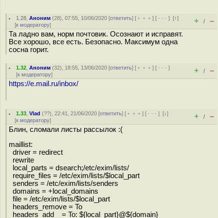
1.28
,
Аноним
(
28
), 07:55, 10/06/2020 [
ответить
] [
﹢﹢﹢
] [
· · ·
]
[
↑
]
+
–
/
[
к модератору
]
Та ладно вам, норм почтовик. Осознают и исправят.
Все хорошо, все есть. Безопасно. Максимум одна
сосна горит.
1.32
,
Аноним
(
32
), 18:55, 13/06/2020 [
ответить
] [
﹢﹢﹢
] [
· · ·
]
+
–
/
[
к модератору
]
https://e.mail.ru/inbox/
1.33
,
Vlad
(
??
), 22:41, 21/06/2020 [
ответить
] [
﹢﹢﹢
] [
· · ·
]
[
↓
]
+
–
/
[
к модератору
]
Блин, сломали листы рассылок :(
maillist:
driver = redirect
rewrite
local_parts = dsearch;/etc/exim/lists/
require_files = /etc/exim/lists/$local_part
senders = /etc/exim/lists/senders
domains = +local_domains
file = /etc/exim/lists/$local_part
headers_remove = To
headers_add = To: ${local_part}@${domain}