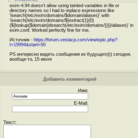
exim-4.94 doesn't allow using tainted variables in file or
directory names so I had to replace expressions like
'lsearch{/etc/exim/domains/$domain/aliases}' with
'lsearch{/etc/exim/domains/${extract{1}{0}
{${lookup{$domain}dsearch{/etc/exim/domains/}}}}/aliases}' in
exim.conf. Worked perfectly fine for me.
Источник -
https://forum.vestacp.com/viewtopic.php?
t=19994&start=50
PS интересно видеть сообщения из будущего))) сегодня,
вообще-то, 15 июля
Добавить комментарий
Имя:
E-Mail:
Текст: