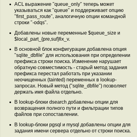
ACL выражение "queue_only" теперь может
указываться как "queue" и поддерживает опцию
"first_pass_route", аналогичную опции командной
строки "-odqs".
Добавлены новые переменные $queue_size и
$local_part_{pre,suf}fix_v.
В основной блок конфигурации добавлена опция
"sqlite_dbfile" для использования при определении
префикса строки поиска. Изменение нарушает
обратную совместимость - старый метод задания
префикса перестал работать при указании
неочищенных (tainted) переменных в lookup-
запросах. Новый метод ("sqlite_dbfile") позволяет
держать имя файла отдельно.
В lookup-блоки dsearch добавлены опции для
возвращения полного пути и фильтрации типов
файлов при сопоставлении.
В lookup-блоки pgsql и mysql добавлены опции для
задания имени сервера отдельно от строки поиска.