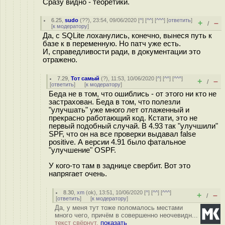
Сразу видно - теоретики.
6.25
,
sudo
(
??
), 23:54, 09/06/2020 [
^
] [
^^
] [
^^^
] [
ответить
]
+
–
/
[
к модератору
]
Да, с SQLite лоханулись, конечно, вынеся путь к
базе к в переменную. Но патч уже есть.
И, справедливости ради, в документации это
отражено.
7.29
,
Тот самый
(
?
), 11:53, 10/06/2020 [
^
] [
^^
] [
^^^
]
+
–
/
[
ответить
]
[
к модератору
]
Беда не в том, что ошиблись - от этого ни кто не
застрахован. Беда в том, что полезли
"улучшать" уже много лет отлаженный и
прекрасно работающий код. Кстати, это не
первый подобный случай. В 4.93 так "улучшили"
SPF, что он на все проверки выдавал false
positive. А версии 4.91 было фатальное
"улучшение" OSPF.
У кого-то там в заднице свербит. Вот это
напрягает очень.
8.30
,
xm
(
ok
), 13:51, 10/06/2020 [
^
] [
^^
] [
^^^
]
+
–
/
[
ответить
]
[
к модератору
]
Да, у меня тут тоже поломалось местами
много чего, причём в совершенно неочевидн...
текст свёрнут,
показать