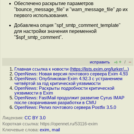
Обеспечено раскрытие параметров
"bounce_message_file" и "warn_message_file" до их
первого использования.
Добавлена опция "spf_smtp_comment_template"
для настройки значения переменной
"$spf_smtp_comment".
+
–
исправить
/
+6
Главная ссылка к новости (
https://lists.exim.org/lurker/...
)
OpenNews: Новая версия почтового сервера Exim 4.93
OpenNews: Опубликован Exim 4.92.3 с устранением
четвёртой за год критической уязвимости
OpenNews: Раскрыты подробности критической
уязвимости в Exim
OpenNews: FastMail продолжит развитие Cyrus IMAP
после сворачивания разработки в CMU
OpenNews: Релиз почтового сервера Postfix 3.5.0
Лицензия:
CC BY 3.0
Короткая ссылка: https://opennet.ru/53116-exim
Ключевые слова:
exim
,
mail