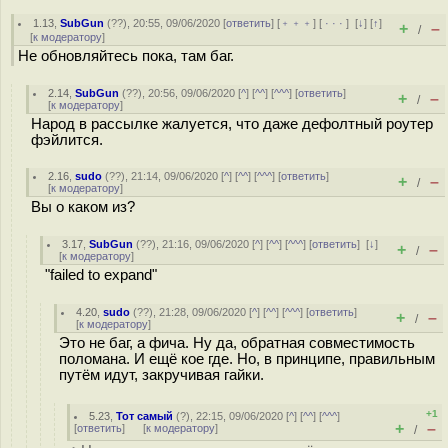
1.13
,
SubGun
(
??
), 20:55, 09/06/2020 [
ответить
] [
﹢﹢﹢
] [
· · ·
]
[
↓
] [
↑
]
+
–
/
[
к модератору
]
Не обновляйтесь пока, там баг.
2.14
,
SubGun
(
??
), 20:56, 09/06/2020 [
^
] [
^^
] [
^^^
] [
ответить
]
+
–
/
[
к модератору
]
Народ в рассылке жалуется, что даже дефолтный роутер
фэйлится.
2.16
,
sudo
(
??
), 21:14, 09/06/2020 [
^
] [
^^
] [
^^^
] [
ответить
]
+
–
/
[
к модератору
]
Вы о каком из?
3.17
,
SubGun
(
??
), 21:16, 09/06/2020 [
^
] [
^^
] [
^^^
] [
ответить
]
[
↓
]
+
–
/
[
к модератору
]
"failed to expand"
4.20
,
sudo
(
??
), 21:28, 09/06/2020 [
^
] [
^^
] [
^^^
] [
ответить
]
+
–
/
[
к модератору
]
Это не баг, а фича. Ну да, обратная совместимость
поломана. И ещё кое где. Но, в принципе, правильным
путём идут, закручивая гайки.
+1
5.23
,
Тот самый
(
?
), 22:15, 09/06/2020 [
^
] [
^^
] [
^^^
]
+
–
[
ответить
]
[
к модератору
]
/