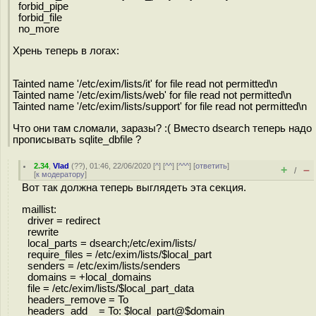
forbid_pipe
forbid_file
no_more
Хрень теперь в логах:
Tainted name '/etc/exim/lists/it' for file read not permitted\n
Tainted name '/etc/exim/lists/web' for file read not permitted\n
Tainted name '/etc/exim/lists/support' for file read not permitted\n
Что они там сломали, заразы? :( Вместо dsearch теперь надо
прописывать sqlite_dbfile ?
2.34
,
Vlad
(
??
), 01:46, 22/06/2020 [
^
] [
^^
] [
^^^
] [
ответить
]
+
–
/
[
к модератору
]
Вот так должна теперь выглядеть эта секция.
maillist:
driver = redirect
rewrite
local_parts = dsearch;/etc/exim/lists/
require_files = /etc/exim/lists/$local_part
senders = /etc/exim/lists/senders
domains = +local_domains
file = /etc/exim/lists/$local_part_data
headers_remove = To
headers_add = To: $local_part@$domain