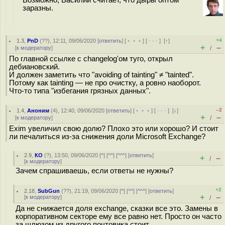
Возможно, Василий считает, что дыры оптом
заразны.
+4
1.3
,
PnD
(
??
), 12:11, 09/06/2020 [
ответить
] [
﹢﹢﹢
] [
· · ·
]
[
↑
]
+
–
[
к модератору
]
/
По главной ссылке с changelog'ом туго, открыл
дебиановский.
И должен заметить что "avoiding of tainting" ≠ "tainted".
Потому как tainting — не про очистку, а ровно наоборот.
Что-то типа "избегания грязных данных".
–2
1.4
,
Аноним
(
4
), 12:40, 09/06/2020 [
ответить
] [
﹢﹢﹢
] [
· · ·
]
[
↓
]
+
–
[
к модератору
]
/
Exim увеличил свою долю? Плохо это или хорошо? И стоит
ли печалиться из-за снижения доли Microsoft Exchange?
2.9
,
КО
(
?
), 13:50, 09/06/2020 [
^
] [
^^
] [
^^^
] [
ответить
]
+
–
/
[
к модератору
]
Зачем спрашиваешь, если ответы не нужны?
+2
2.18
,
SubGun
(
??
), 21:19, 09/06/2020 [
^
] [
^^
] [
^^^
] [
ответить
]
+
–
[
к модератору
]
/
Да не снижается доля exchange, сказки все это. Замены в
корпоративном секторе ему все равно нет. Просто он часто
за шлюзом из другого почтовика стоит.