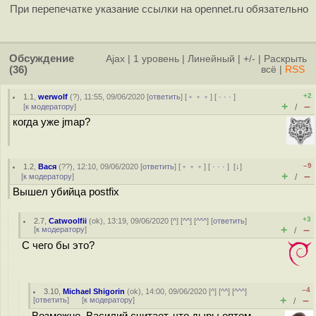
При перепечатке указание ссылки на opennet.ru обязательно
Обсуждение
Ajax
|
1 уровень
|
Линейный
|
+/-
|
Раскрыть
(36)
всё
|
RSS
+2
1.1
,
werwolf
(
?
), 11:55, 09/06/2020 [
ответить
] [
﹢﹢﹢
] [
· · ·
]
+
–
[
к модератору
]
/
когда уже jmap?
–9
1.2
,
Вася
(
??
), 12:10, 09/06/2020 [
ответить
] [
﹢﹢﹢
] [
· · ·
]
[
↓
]
+
–
[
к модератору
]
/
Вышел убийца postfix
+3
2.7
,
Catwoolfii
(
ok
), 13:19, 09/06/2020 [
^
] [
^^
] [
^^^
] [
ответить
]
+
–
[
к модератору
]
/
С чего бы это?
–4
3.10
,
Michael Shigorin
(
ok
), 14:00, 09/06/2020 [
^
] [
^^
] [
^^^
]
+
–
[
ответить
]
[
к модератору
]
/