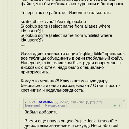
файле, что-бы избежать конкуренции и блокировок.
Теперь так не работает. Извольте только так:
sqlite_dbfile=/var/lib/exim/global.db
${lookup sqlite {select name from aliases where
id='userx';}}
${lookup sqlite {select name from whitelist where
id='userx';}}
.....
Из-за единственности опции "sqlite_dbfile" пришлось
все таблицы объединить в один глобальный файл.
Наверное, exim, слишком быстр для современных
дисковых систем. надо было специально
притормозить.
Кому это мешало?! Какую возможную дыру
безопасности они этим закрывают? Ответ прост -
кретинизм и недальновидность.
+1
6.24
,
Тот самый
(
?
), 22:42, 09/06/2020 [
^
] [
^^
] [
^^^
]
+
–
[
ответить
]
[
к модератору
]
/
Забыл добавить.
Ввели еще новую опцию "sqlite_lock_timeout" с
дефолтным значением 5 секунд. Не слабо так!