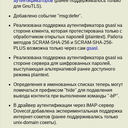
аутентификаторов
(ранее поддерживалось только
для GnuTLS).
Добавлено событие "msg:defer".
Реализована поддержка аутентификатора gsasl на
стороне клиента, которая протестирована только с
обработчиком открытых паролей (plaintext). Работа
методов SCRAM-SHA-256 и SCRAM-SHA-256-
PLUS возможна только через сам
gsasl
.
Реализована поддержка аутентификатора gsasl на
стороне сервера для шифрованных паролей,
выступающая альтернативой ранее доступного
режима plaintext.
Определения в именованных списках теперь могут
помечаться префиксом "hide" для подавления
вывода контента при выполнении команды "-bP".
В драйвер аутентификации через IMAP-сервер
Dovecot добавлена экспериментальная поддержка
интернет-сокетов (ранее поддерживались только
unix-domain сокеты).