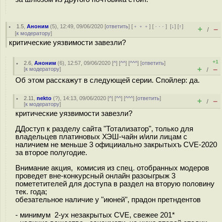
1.5
,
Аноним
(
5
), 12:49, 09/06/2020 [
ответить
] [
﹢﹢﹢
] [
· · ·
]
[
↓
] [
↑
]
+
–
/
[
к модератору
]
критические уязвимости завезли?
+1
2.6
,
Аноним
(
6
), 12:57, 09/06/2020 [
^
] [
^^
] [
^^^
] [
ответить
]
+
–
[
к модератору
]
/
Об этом расскажут в следующей серии. Спойлер: да.
2.11
,
nekto
(
?
), 14:13, 09/06/2020 [
^
] [
^^
] [
^^^
] [
ответить
]
+
–
/
[
к модератору
]
критические уязвимости завезли?
ДДоступ к разделу сайта "Тотализатор", только для
владельцев платиновых ХЭШ-чайн и/или лицам с
наличием не меньше 3 официиально закрытыхъ CVE-2020
за второе полугодие.
Внимание акция, комисия из спец. отобранных модеров
проведет вне-конкурсный онлайн разоыгрыж 3
помететителей для доступа в раздел на вторую половину
тек. года;
обезательное наличие у "июней", прадон претндентов
- минимyм 2-ух незакрытых CVE, свежее 201*