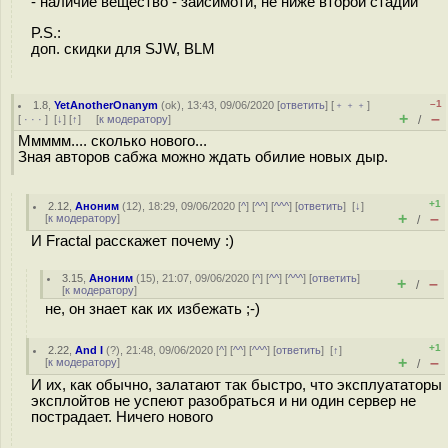
- наличие вещество - заисимоти, не ниже второй стадии
P.S.:
доп. cкидки для SJW, BLM
–1
1.8
,
YetAnotherOnanym
(
ok
), 13:43, 09/06/2020 [
ответить
] [
﹢﹢﹢
]
+
–
[
· · ·
]
[
↓
] [
↑
] [
к модератору
]
/
Ммммм.... сколько нового...
Зная авторов сабжа можно ждать обилие новых дыр.
+1
2.12
,
Аноним
(
12
), 18:29, 09/06/2020 [
^
] [
^^
] [
^^^
] [
ответить
]
[
↓
]
+
–
[
к модератору
]
/
И Fractal расскажет почему :)
3.15
,
Аноним
(
15
), 21:07, 09/06/2020 [
^
] [
^^
] [
^^^
] [
ответить
]
+
–
/
[
к модератору
]
не, он знает как их избежать ;-)
+1
2.22
,
And I
(
?
), 21:48, 09/06/2020 [
^
] [
^^
] [
^^^
] [
ответить
]
[
↑
]
+
–
[
к модератору
]
/
И их, как обычно, залатают так быстро, что эксплуататоры
эксплойтов не успеют разобраться и ни один сервер не
пострадает. Ничего нового