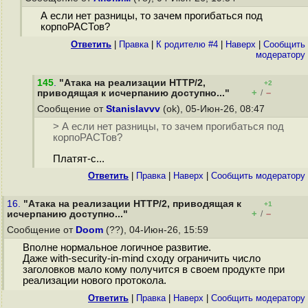
А если нет разницы, то зачем прогибаться под
корпоРАСТов?
Ответить
|
Правка
|
К родителю #4
|
Наверх
|
Cообщить
модератору
145
.
"Атака на реализации HTTP/2,
+2
+
–
приводящая к исчерпанию доступно..."
/
Сообщение от
Stanislavvv
(ok), 05-Июн-26, 08:47
> А если нет разницы, то зачем прогибаться под
корпоРАСТов?
Платят-с...
Ответить
|
Правка
|
Наверх
|
Cообщить модератору
16.
"Атака на реализации HTTP/2, приводящая к
+1
+
–
исчерпанию доступно..."
/
Сообщение от
Doom
(??), 04-Июн-26, 15:59
Вполне нормальное логичное развитие.
Даже with-security-in-mind сходу ограничить число
заголовков мало кому получится в своем продукте при
реализации нового протокола.
Ответить
|
Правка
|
Наверх
|
Cообщить модератору