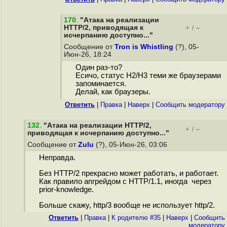
170
.
"Атака на реализации
HTTP/2, приводящая к
+
–
/
исчерпанию доступно..."
Сообщение от
Tron is Whistling
(?), 05-
Июн-26, 18:24
Один раз-то?
Есичо, статус H2/H3 теми же браузерами
запоминается.
Делай, как браузеры.
Ответить
|
Правка
|
Наверх
|
Cообщить модератору
132
.
"Атака на реализации HTTP/2,
+
–
/
приводящая к исчерпанию доступно..."
Сообщение от
Zulu
(?), 05-Июн-26, 03:06
Неправда.
Без HTTP/2 прекрасно может работать, и работает.
Как правило апгрейдом с HTTP/1.1, иногда через
prior-knowledge.
Больше скажу, http/3 вообще не использует http/2.
Ответить
|
Правка
|
К родителю #35
|
Наверх
|
Cообщить
модератору