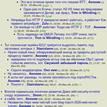
Это все отлично кроме того что лишние RTT
,
Аноним
(-),
08:32 , 05-Июн-26, (
)
141
–1
Один раз-то Есичо, статус H2 H3 теми же браузерами
запоминается Делай, как брауз
,
Tron is Whistling
(?),
18:24 , 05-Июн-26, (
)
170
Неправда Без HTTP 2 прекрасно может работать, и работает Как
правило апгрейдом
,
Zulu
(?), 03:06 , 05-Июн-26, (
132
)
Он вообще по UDP работает Тогда как HTTP 2 - TCP
,
Аноним
(-), 08:32 , 05-Июн-26, (
142
)
Есть надежды на QMUX Потому что UDP очень часто
тротлится
,
Tron is Whistling
(?), 18:25 , 05-Июн-26, (
171
)
Тут логическая ошибка 8212 требуется выделять память под
заголовки, которых т
,
Stanislavvv
(ok), 15:48 , 04-Июн-26, (4)
Нужен новый язык, обнаруживающий выход за пределы доступной
процессу памяти
,
Аноним
(12), 16:01 , 04-Июн-26, (20)
+12
наверняка что-то подобное естьв том же яблочном Obj-C целое
событие имелось, кот
,
Смузихеб забывший пароль
(?), 17:07 , 04-
Июн-26, (52)
Скрыто модератором
,
Оно ним
(-), 20:56 , 05-Июн-26, (
173
)
Ну началось
,
Аноним
(42), 16:29 , 04-Июн-26, (42)
+1
А если нет разницы, то зачем прогибаться под корпоРАСТов
,
Аноним
(78), 19:34 , 04-Июн-26, (78)
–1
Платят-с
,
Stanislavvv
(ok), 08:47 , 05-Июн-26, (
145
)
+2
Вполне нормальное логичное развитие Даже with-security-in-mind
сходу ограничить
,
Doom
(??), 15:59 , 04-Июн-26, (16)
+1
а caddy чего
,
Аноним
(18), 16:00 , 04-Июн-26, (18)
Незаметен https www netcraft com blog march-2026-web-server-
survey
,
Аноним
(5), 16:02 , 04-Июн-26, (22)