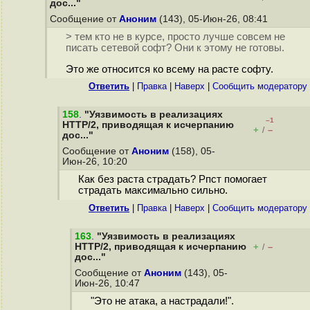
дос..."
Сообщение от
Аноним
(143), 05-Июн-26, 08:41
> тем кто не в курсе, просто лучше совсем не
писать сетевой софт? Они к этому не готовы.
Это же относится ко всему на расте софту.
Ответить
|
Правка
|
Наверх
|
Cообщить модератору
158
.
"Уязвимость в реализациях
–1
HTTP/2, приводящая к исчерпанию
+
–
/
дос..."
Сообщение от
Аноним
(158), 05-
Июн-26, 10:20
Как без раста страдать? Рпст помогает
страдать максимально сильно.
Ответить
|
Правка
|
Наверх
|
Cообщить модератору
163
.
"Уязвимость в реализациях
HTTP/2, приводящая к исчерпанию
+
–
/
дос..."
Сообщение от
Аноним
(143), 05-
Июн-26, 10:47
"Это не атака, а настрадали!".