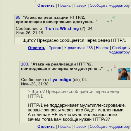
Ответить
|
Правка
|
Наверх
|
Cообщить модератору
95.
"Атака на реализации HTTP/2,
+1
+
–
приводящая к исчерпанию доступно..."
/
Сообщение от
Tron is Whistling
(?), 04-
Июн-26, 21:19
Щито? Прекрасно сообщается через хедер HTTP/1
Ответить
|
Правка
|
К родителю #35
|
Наверх
|
Cообщить
модератору
103.
"Атака на реализации HTTP/2,
–2
приводящая к исчерпанию доступно..."
+
–
/
Сообщение от
Ilya Indigo
(ok), 04-
Июн-26, 21:38
> Щито? Прекрасно сообщается через хедер
HTTP/1
HTTP/1 не поддерживает мультиплексирование,
первые запросы через него будет медленными.
А если вам НЕ нужно мультиплексирование
зачем тогда вам вообще нужен HTTP/3?
Ответить
|
Правка
|
Наверх
|
Cообщить модератору