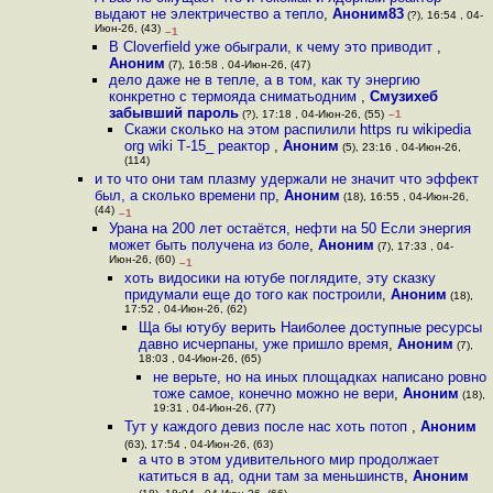
выдают не электричество а тепло
,
Аноним83
(?), 16:54 , 04-
Июн-26, (43)
–1
В Cloverfield уже обыграли, к чему это приводит
,
Аноним
(7), 16:58 , 04-Июн-26, (47)
дело даже не в тепле, а в том, как ту энергию
конкретно с термояда сниматьодним
,
Смузихеб
забывший пароль
(?), 17:18 , 04-Июн-26, (55)
–1
Скажи сколько на этом распилили https ru wikipedia
org wiki Т-15_ реактор
,
Аноним
(5), 23:16 , 04-Июн-26,
(114)
и то что они там плазму удержали не значит что эффект
был, а сколько времени пр
,
Аноним
(18), 16:55 , 04-Июн-26,
(44)
–1
Урана на 200 лет остаётся, нефти на 50 Если энергия
может быть получена из боле
,
Аноним
(7), 17:33 , 04-
Июн-26, (60)
–1
хоть видосики на ютубе поглядите, эту сказку
придумали еще до того как построили
,
Аноним
(18),
17:52 , 04-Июн-26, (62)
Ща бы ютубу верить Наиболее доступные ресурсы
давно исчерпаны, уже пришло время
,
Аноним
(7),
18:03 , 04-Июн-26, (65)
не верьте, но на иных площадках написано ровно
тоже самое, конечно можно не вери
,
Аноним
(18),
19:31 , 04-Июн-26, (77)
Тут у каждого девиз после нас хоть потоп
,
Аноним
(63), 17:54 , 04-Июн-26, (63)
а что в этом удивительного мир продолжает
катиться в ад, одни там за меньшинств
,
Аноним