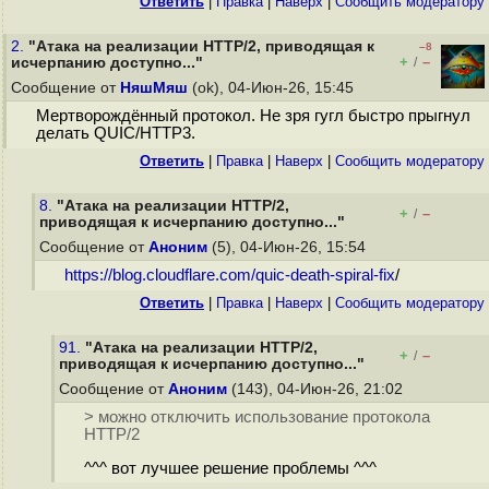
Ответить
|
Правка
|
Наверх
|
Cообщить модератору
2.
"Атака на реализации HTTP/2, приводящая к
–8
+
–
исчерпанию доступно..."
/
Сообщение от
НяшМяш
(ok), 04-Июн-26, 15:45
Мертворождённый протокол. Не зря гугл быстро прыгнул
делать QUIC/HTTP3.
Ответить
|
Правка
|
Наверх
|
Cообщить модератору
8.
"Атака на реализации HTTP/2,
+
–
/
приводящая к исчерпанию доступно..."
Сообщение от
Аноним
(5), 04-Июн-26, 15:54
https://blog.cloudflare.com/quic-death-spiral-fix
/
Ответить
|
Правка
|
Наверх
|
Cообщить модератору
91.
"Атака на реализации HTTP/2,
+
–
/
приводящая к исчерпанию доступно..."
Сообщение от
Аноним
(143), 04-Июн-26, 21:02
> можно отключить использование протокола
HTTP/2
^^^ вот лучшее решение проблемы ^^^