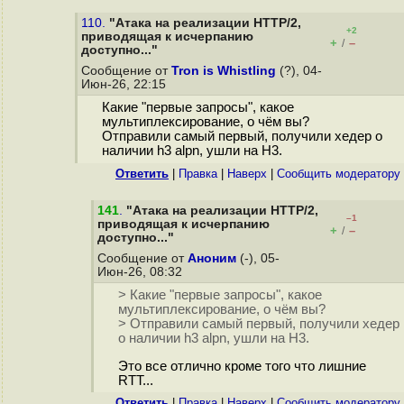
110.
"Атака на реализации HTTP/2,
+2
приводящая к исчерпанию
+
–
/
доступно..."
Сообщение от
Tron is Whistling
(?), 04-
Июн-26, 22:15
Какие "первые запросы", какое
мультиплексирование, о чём вы?
Отправили самый первый, получили хедер о
наличии h3 alpn, ушли на H3.
Ответить
|
Правка
|
Наверх
|
Cообщить модератору
141
.
"Атака на реализации HTTP/2,
–1
приводящая к исчерпанию
+
–
/
доступно..."
Сообщение от
Аноним
(-), 05-
Июн-26, 08:32
> Какие "первые запросы", какое
мультиплексирование, о чём вы?
> Отправили самый первый, получили хедер
о наличии h3 alpn, ушли на H3.
Это все отлично кроме того что лишние
RTT...
Ответить
|
Правка
|
Наверх
|
Cообщить модератору