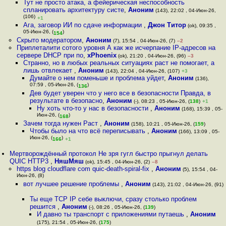
Тут не просто атака, а фейерическая неспособность
спланировать архитектуру систе
,
Аноним
(143), 22:02 , 04-Июн-26,
(106)
+1
Ага, заговор ИИ по сдаче информации
,
Джон Титор
(ok), 09:35 ,
05-Июн-26, (
)
154
Скрыто модератором
,
Аноним
(7), 15:54 , 04-Июн-26, (7)
–2
Приплеталити сотого уровня А как же исчерпание IP-адресов на
сервере DHCP при по
,
xPhoenix
(ok), 21:20 , 04-Июн-26, (96)
–3
Странно, но в любых реальных ситуациях раст не помогает, а
лишь отвлекает
,
Аноним
(143), 22:04 , 04-Июн-26, (107)
+3
Думайте о нем поменьше и проблема уйдет
,
Аноним
(136),
07:59 , 05-Июн-26, (
)
136
Дев будет уверен что у него все в безопасности Правда, в
результате в безопасно
,
Аноним
(-), 08:23 , 05-Июн-26, (
138
)
+1
Ну хоть что-то у нас в безопасности
,
Аноним
(168), 15:39 , 05-
Июн-26, (
)
168
Зачем тогда нужен Раст
,
Аноним
(158), 10:21 , 05-Июн-26, (
159
)
Чтобы было на что всё переписывать
,
Аноним
(166), 13:09 , 05-
Июн-26, (
)
166
+1
Мертворождённый протокол Не зря гугл быстро прыгнул делать
QUIC HTTP3
,
НяшМяш
(ok), 15:45 , 04-Июн-26, (2)
–8
https blog cloudflare com quic-death-spiral-fix
,
Аноним
(5), 15:54 , 04-
Июн-26, (8)
вот лучшее решение проблемы
,
Аноним
(143), 21:02 , 04-Июн-26, (91)
Ты еще TCP IP себе выключи, сразу столько проблем
решится
,
Аноним
(-), 08:26 , 05-Июн-26, (
139
)
И давно ты транспорт с приложениями путаешь
,
Аноним
(175), 21:54 , 05-Июн-26, (
175
)