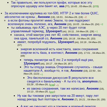
Так правильно, им пользуются профи, которые всю эту
опросную шушеру или банят ил
,
ааа
(??), 19:45 , 05-Июн-26, (
172
)
За исключением крупняка из топ-500, HTTP 2 и тем более QUIC,
абсолютно не нужны
,
Аноним
(19), 16:01 , 04-Июн-26, (19)
–2
а если фотоны пролетят мимо Земли, то они подогреют
вселенную очень полезно, ага
,
Аноним
(18), 16:05 , 04-Июн-26, (24)
+2
ты забываешь про АЭС, а через 20 лет будет готов
управляемый термояд
,
12yoexpert
(ok), 16:11 , 04-Июн-26, (28)
+1
хахаха, этой мантре уже лет 40, собственно, энергия звезд
она одна, панелькой со
,
Аноним
(18), 16:16 , 04-Июн-26, (33)
имеет, попробуй подумать
,
12yoexpert
(ok), 16:19 , 04-Июн-26,
(37)
энергия вселенной есть константа, закон сохранения
энергии есть база, в контекст
,
Аноним
(18), 17:01 , 04-Июн-26,
(48)
теперь посмотри на E mc 2 и попробуй ещё раз
,
12yoexpert
(ok), 18:17 , 04-Июн-26, (67)
Это ты откуда знаешь Откровение случилось - свыше
нашептали А, вообще-то, я гов
,
Аноним
(19), 22:50 , 04-
Июн-26, (113)
+1
Это бесполезная дискуссия В результате все
сведется к банальному - А ты кто та
,
anonymos
(?),
03:29 , 05-Июн-26, (
)
133
–1
из закона сохранения, там же написано
,
Аноним
(18),
10:13 , 05-Июн-26, (
)
157
Ну как бы токомак уже запустили на 20 минут, пару лет
назад рекорд был полторы м
,
Аноним
(7), 16:21 , 04-Июн-26, (39)
А вас не смущает что и токомак и ядерный реактор