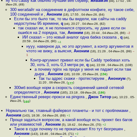
ну что caddy как обычно лучший веб сервер
,
жявамэн
(ok), 17:02 , 04-
Июн-26, (49)
300 мегабайт на соединение в дефолтном конфиге, ну такое себе,
100 соединений и
,
Аноним
(18), 17:55 , 04-Июн-26, (64)
Если бы это было так, то мы бы видели, как сайты на caddy
недоступны 95 времени
,
q
(ok), 20:27 , 04-Июн-26, (82)
так сказал ии, я не поленился спросить, ну даже если он
ошибся на 2 порядка, так
,
Аноним
(18), 20:44 , 04-Июн-26, (86)
–2
ИИ сказал -- это новый аналог одна бабка сказала
,
q
(ok),
20:59 , 04-Июн-26, (90)
+4
нууу, наверное да, но это аргумент, а контр аргументов я
чтото не вижу, а выясня
,
Аноним
(18), 21:26 , 04-Июн-26, (99)
–
1
Контр-аргумент привел если бы Caddy требовал хоть
30, хоть 3, хоть 0,3 метра pe
,
q
(ok), 22:09 , 04-Июн-26, (108)
а почему nginx на проде у меня не падает если там
дыра
,
Аноним
(18), 10:09 , 05-Июн-26, (
156
)
Так ты адрес скажи - протестируем
,
Анониум
(?),
11:20 , 06-Июн-26, (
)
177
300мб вообще норм а скорость соединений шиной сетевой
определяется
,
Аноним
(185), 23:18 , 09-Июн-26, (
186
)
Единственный реверс-прокси на pingora
,
Джон Титор
(ok), 10:23 , 05-
Июн-26, (
)
160
Нормально так, главный файервол планеты - и тот с проблемами
,
Аноним
(143), 18:36 , 04-Июн-26, (69)
+1
Проще задаться вопросом, а какой вообще есть проект без багов
или уязвимостей
,
Аноним
(5), 18:42 , 04-Июн-26, (70)
+2
Такое в суде почему-то не прокатывает Кто тут безгрешен
,
Аноним
(143), 18:46 , 04-Июн-26, (71)
+2