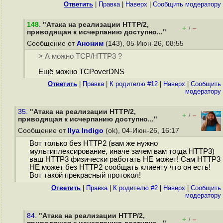
Ответить
|
Правка
|
Наверх
|
Cообщить модератору
148
.
"Атака на реализации HTTP/2,
+
–
/
приводящая к исчерпанию доступно..."
Сообщение от
Аноним
(143), 05-Июн-26, 08:55
> А можно TCP/HTTP3 ?
Ещё можно TCPoverDNS
Ответить
|
Правка
|
К родителю #12
|
Наверх
|
Cообщить
модератору
35.
"Атака на реализации HTTP/2,
+
–
/
приводящая к исчерпанию доступно..."
Сообщение от
Ilya Indigo
(ok), 04-Июн-26, 16:17
Вот только без HTTP2 (вам же нужно
мультиплексирование, иначе зачем вам тогда HTTP3)
ваш HTTP3 физически работать НЕ может! Сам HTTP3
НЕ может без HTTP2 сообщать клиенту что он есть!
Вот такой прекрасный протокол!
Ответить
|
Правка
|
К родителю #2
|
Наверх
|
Cообщить
модератору
84.
"Атака на реализации HTTP/2,
+
–
/