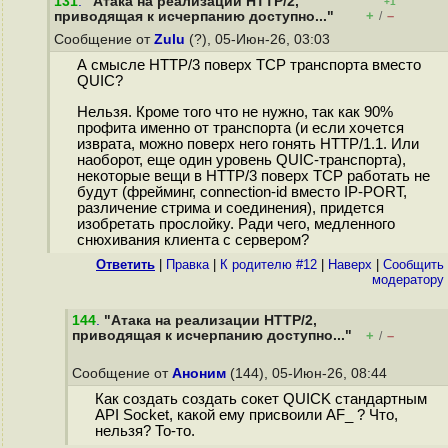
131
.
"Атака на реализации HTTP/2,
+1
+
–
приводящая к исчерпанию доступно..."
/
Сообщение от
Zulu
(?), 05-Июн-26, 03:03
А смысле HTTP/3 поверх TCP транспорта вместо
QUIC?
Нельзя. Кроме того что не нужно, так как 90%
профита именно от транспорта (и если хочется
изврата, можно поверх него гонять HTTP/1.1. Или
наоборот, еще один уровень QUIC-транспорта),
некоторые вещи в HTTP/3 поверх TCP работать не
будут (фрейминг, connection-id вместо IP-PORT,
различение стрима и соединения), придется
изобретать прослойку. Ради чего, медленного
снюхивания клиента с сервером?
Ответить
|
Правка
|
К родителю #12
|
Наверх
|
Cообщить
модератору
144
.
"Атака на реализации HTTP/2,
приводящая к исчерпанию доступно..."
+
–
/
Сообщение от
Аноним
(144), 05-Июн-26, 08:44
Как создать создать сокет QUICK стандартным
API Socket, какой ему присвоили AF_ ? Что,
нельзя? То-то.