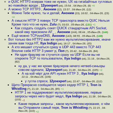
и QUIC HTTP3 юзерам тоже не нужен, UX на гигабайтных гугловых
жс-помойках вроде
,
12yoexpert
(ok), 15:54 , 04-Июн-26, (9)
+6
А можно TCP HTTP3
,
Аноним
(12), 15:57 , 04-Июн-26, (12)
Можно Тебе нужно, ты и делай
,
Аноним
(23), 16:02 , 04-Июн-26, (23)
+4
А смысле HTTP 3 поверх TCP транспорта вместо QUIC Нельзя
Кроме того что не нужн
,
Zulu
(?), 03:03 , 05-Июн-26, (
131
)
+1
Как создать создать сокет QUICK стандартным API Socket,
какой ему присвоили AF_
,
Аноним
(144), 08:44 , 05-Июн-26, (
144
)
Ещё можно TCPoverDNS
,
Аноним
(143), 08:55 , 05-Июн-26, (
148
)
Вот только без HTTP2 вам же нужно мультиплексирование, иначе
зачем вам тогда HT
,
Ilya Indigo
(ok), 16:17 , 04-Июн-26, (35)
А кто мешает стучаться сразу в UDP 443 вместо TCP 443
Вполне себе HTTP 3 умеет р
,
Поп
(?), 20:42 , 04-Июн-26, (84)
Ни один браузер не стучится сразу на UDP Если вы не
откроете TCP то пользователи
,
Ilya Indigo
(ok), 21:16 , 04-Июн-26,
(92)
ну да, у нас же кроме браузеров ничего нетвеб-синьоры
совсем одичали
,
12yoexpert
(ok), 21:46 , 04-Июн-26, (105)
+2
А на кой чёрт для API нужен HTTP 3
,
Ilya Indigo
(ok),
22:11 , 04-Июн-26, (109)
у гугла спроси
,
12yoexpert
(ok), 22:47 , 04-Июн-26, (112)
Щито Прекрасно сообщается через хедер HTTP 1
,
Tron is
Whistling
(?), 21:19 , 04-Июн-26, (95)
+1
HTTP 1 не поддерживает мультиплексирование, первые
запросы через него будет медл
,
Ilya Indigo
(ok), 21:38 , 04-Июн-26,
(103)
–2
Какие первые запросы , какое мультиплексирование, о чём
вы Отправили самый перв
,
Tron is Whistling
(?), 22:15 , 04-
Июн-26, (110)
+2