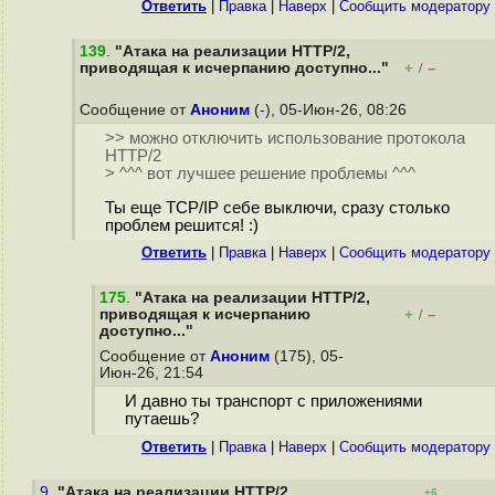
Ответить
|
Правка
|
Наверх
|
Cообщить модератору
139
.
"Атака на реализации HTTP/2,
приводящая к исчерпанию доступно..."
+
–
/
Сообщение от
Аноним
(-), 05-Июн-26, 08:26
>> можно отключить использование протокола
HTTP/2
> ^^^ вот лучшее решение проблемы ^^^
Ты еще TCP/IP себе выключи, сразу столько
проблем решится! :)
Ответить
|
Правка
|
Наверх
|
Cообщить модератору
175
.
"Атака на реализации HTTP/2,
приводящая к исчерпанию
+
–
/
доступно..."
Сообщение от
Аноним
(175), 05-
Июн-26, 21:54
И давно ты транспорт с приложениями
путаешь?
Ответить
|
Правка
|
Наверх
|
Cообщить модератору
9.
"Атака на реализации HTTP/2,
+6