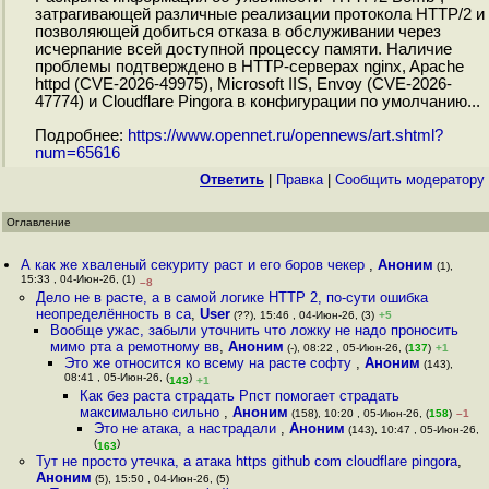
затрагивающей различные реализации протокола HTTP/2 и
позволяющей добиться отказа в обслуживании через
исчерпание всей доступной процессу памяти. Наличие
проблемы подтверждено в HTTP-серверах nginx, Apache
httpd (CVE-2026-49975), Microsoft IIS, Envoy (CVE-2026-
47774) и Cloudflare Pingora в конфигурации по умолчанию...
Подробнее:
https://www.opennet.ru/opennews/art.shtml?
num=65616
Ответить
|
Правка
|
Cообщить модератору
Оглавление
А как же хваленый секуриту раст и его боров чекер
,
Аноним
(1),
15:33 , 04-Июн-26, (1)
–8
Дело не в расте, а в самой логике HTTP 2, по-сути ошибка
неопределённость в са
,
User
(??), 15:46 , 04-Июн-26, (3)
+5
Вообще ужас, забыли уточнить что ложку не надо проносить
мимо рта а ремотному вв
,
Аноним
(-), 08:22 , 05-Июн-26, (
137
)
+1
Это же относится ко всему на расте софту
,
Аноним
(143),
08:41 , 05-Июн-26, (
)
143
+1
Как без раста страдать Рпст помогает страдать
максимально сильно
,
Аноним
(158), 10:20 , 05-Июн-26, (
158
)
–1
Это не атака, а настрадали
,
Аноним
(143), 10:47 , 05-Июн-26,
(
)
163
Тут не просто утечка, а атака https github com cloudflare pingora
,
Аноним
(5), 15:50 , 04-Июн-26, (5)