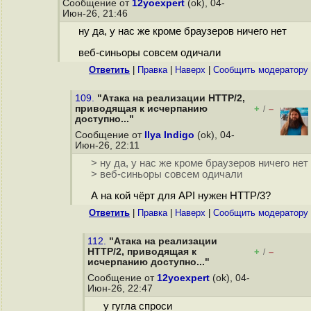
Сообщение от
12yoexpert
(ok), 04-
Июн-26, 21:46
ну да, у нас же кроме браузеров ничего нет
веб-синьоры совсем одичали
Ответить
|
Правка
|
Наверх
|
Cообщить модератору
109.
"Атака на реализации HTTP/2,
приводящая к исчерпанию
+
–
/
доступно..."
Сообщение от
Ilya Indigo
(ok), 04-
Июн-26, 22:11
> ну да, у нас же кроме браузеров ничего нет
> веб-синьоры совсем одичали
А на кой чёрт для API нужен HTTP/3?
Ответить
|
Правка
|
Наверх
|
Cообщить модератору
112.
"Атака на реализации
HTTP/2, приводящая к
+
–
/
исчерпанию доступно..."
Сообщение от
12yoexpert
(ok), 04-
Июн-26, 22:47
у гугла спроси