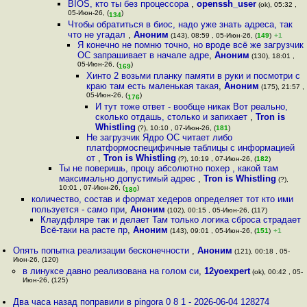
BIOS, кто ты без процессора
,
openssh_user
(ok), 05:32 ,
05-Июн-26, (
)
134
Чтобы обратиться в биос, надо уже знать адреса, так
что не угадал
,
Аноним
(143), 08:59 , 05-Июн-26, (
149
)
+1
Я конечно не помню точно, но вроде всё же загрузчик
ОС запрашивает в начале адре
,
Аноним
(130), 18:01 ,
05-Июн-26, (
)
169
Хинто 2 возьми планку памяти в руки и посмотри с
краю там есть маленькая такая
,
Аноним
(175), 21:57 ,
05-Июн-26, (
)
176
И тут тоже ответ - вообще никак Вот реально,
сколько отдашь, столько и запихает
,
Tron is
Whistling
(?), 10:10 , 07-Июн-26, (
181
)
Не загрузчик Ядро ОС читает либо
платформоспецифичные таблицы с информацией
от
,
Tron is Whistling
(?), 10:19 , 07-Июн-26, (
182
)
Ты не поверишь, процу абсолютно похер , какой там
максимально допустимый адрес
,
Tron is Whistling
(?),
10:01 , 07-Июн-26, (
)
180
количество, состав и формат хедеров определяет тот кто ими
пользуется - само при
,
Аноним
(102), 00:15 , 05-Июн-26, (117)
Клаудфляре так и делает Там только логика сброса страдает
Всё-таки на расте пр
,
Аноним
(143), 09:01 , 05-Июн-26, (
151
)
+1
Опять попытка реализации бесконечности
,
Аноним
(121), 00:18 , 05-
Июн-26, (120)
в линуксе давно реализована на голом си
,
12yoexpert
(ok), 00:42 , 05-
Июн-26, (125)
Два часа назад поправили в pingora 0 8 1 - 2026-06-04 128274