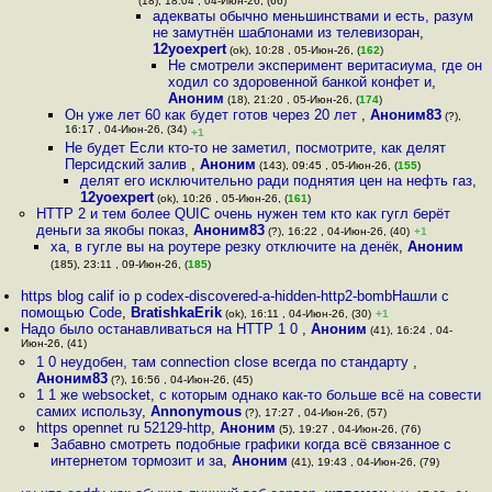
(18), 18:04 , 04-Июн-26, (66)
адекваты обычно меньшинствами и есть, разум
не замутнён шаблонами из телевизоран
,
12yoexpert
(ok), 10:28 , 05-Июн-26, (
162
)
Не смотрели эксперимент веритасиума, где он
ходил со здоровенной банкой конфет и
,
Аноним
(18), 21:20 , 05-Июн-26, (
174
)
Он уже лет 60 как будет готов через 20 лет
,
Аноним83
(?),
16:17 , 04-Июн-26, (34)
+1
Не будет Если кто-то не заметил, посмотрите, как делят
Персидский залив
,
Аноним
(143), 09:45 , 05-Июн-26, (
155
)
делят его исключительно ради поднятия цен на нефть газ
,
12yoexpert
(ok), 10:26 , 05-Июн-26, (
161
)
HTTP 2 и тем более QUIC очень нужен тем кто как гугл берёт
деньги за якобы показ
,
Аноним83
(?), 16:22 , 04-Июн-26, (40)
+1
ха, в гугле вы на роутере резку отключите на денёк
,
Аноним
(185), 23:11 , 09-Июн-26, (
185
)
https blog calif io p codex-discovered-a-hidden-http2-bombНашли с
помощью Code
,
BratishkaErik
(ok), 16:11 , 04-Июн-26, (30)
+1
Надо было останавливаться на HTTP 1 0
,
Аноним
(41), 16:24 , 04-
Июн-26, (41)
1 0 неудобен, там connection close всегда по стандарту
,
Аноним83
(?), 16:56 , 04-Июн-26, (45)
1 1 же websocket, с которым однако как-то больше всё на совести
самих использу
,
Annonymous
(?), 17:27 , 04-Июн-26, (57)
https opennet ru 52129-http
,
Аноним
(5), 19:27 , 04-Июн-26, (76)
Забавно смотреть подобные графики когда всё связанное с
интернетом тормозит и за
,
Аноним
(41), 19:43 , 04-Июн-26, (79)