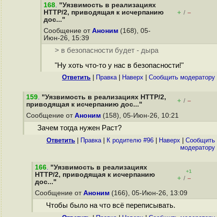
168
.
"Уязвимость в реализациях
HTTP/2, приводящая к исчерпанию
+
–
/
дос..."
Сообщение от
Аноним
(168), 05-
Июн-26, 15:39
> в безопасности будет - дыра
"Ну хоть что-то у нас в безопасности!"
Ответить
|
Правка
|
Наверх
|
Cообщить модератору
159
.
"Уязвимость в реализациях HTTP/2,
+
–
/
приводящая к исчерпанию дос..."
Сообщение от
Аноним
(158), 05-Июн-26, 10:21
Зачем тогда нужен Раст?
Ответить
|
Правка
|
К родителю #96
|
Наверх
|
Cообщить
модератору
166
.
"Уязвимость в реализациях
+1
HTTP/2, приводящая к исчерпанию
+
–
/
дос..."
Сообщение от
Аноним
(166), 05-Июн-26, 13:09
Чтобы было на что всё переписывать.