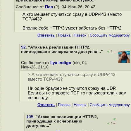
приводящая к исчерпанию доступно..."
Сообщение от
Поп
(?), 04-Июн-26, 20:42
А кто мешает стучаться сразу в UDP/443 вместо
TCP/443?
Вполне себе HTTP/3 умеет работать без HTTP/2
Ответить
|
Правка
|
Наверх
|
Cообщить модератору
92.
"Атака на реализации HTTP/2,
приводящая к исчерпанию доступно..."
+
–
/
Сообщение от
Ilya Indigo
(ok), 04-
Июн-26, 21:16
> А кто мешает стучаться сразу в UDP/443
вместо TCP/443?
Ни один браузер не стучится сразу на UDP.
Если вы не откроете TCP то пользователи к вам
не попадут.
Ответить
|
Правка
|
Наверх
|
Cообщить модератору
105.
"Атака на реализации HTTP/2,
+2
приводящая к исчерпанию
+
–
/
доступно..."