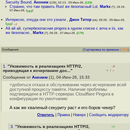
Security Bound
,
Аноним
(129), 02:13 , 05-Июн-26, (
129
)
Странно, что там править Rust же безопасный Lol
,
Markx
(?), 16:16 ,
07-Июн-26, (
)
183
Интересно, откуда они это узнали
,
Джон Титор
(ok), 09:28 , 05-Июн-26,
(
)
153
–2
Ай ай ай, супербезопасная pingora в одном списке с апча и iis, как
же безопасно
,
Markx
(?), 06:26 , 07-Июн-26, (
179
)
Сообщения
[
Сортировка по времени
|
RSS
]
1.
"Уязвимость в реализациях HTTP/2,
–8
+
–
приводящая к исчерпанию дос..."
/
Сообщение от
Аноним
(1), 04-Июн-26, 15:33
>добиться отказа в обслуживании через исчерпание всей
доступной процессу памяти. Наличие проблемы
подтверждено в HTTP-серверах Cloudflare Pingora в
конфигурации по умолчанию
А как же хваленый секуриту раст и его боров чекер?
Ответить
|
Правка
|
Наверх
|
Cообщить модератору
3.
"Уязвимость в реализациях HTTP/2,
+5