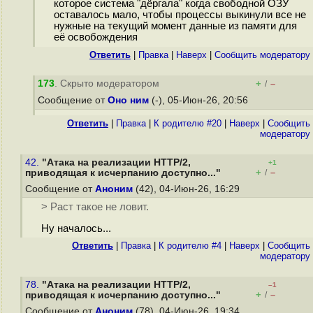
которое система "дёргала" когда свободной ОЗУ
оставалось мало, чтобы процессы выкинули все не
нужные на текущий момент данные из памяти для
её освобождения
Ответить
|
Правка
|
Наверх
|
Cообщить модератору
173
. Скрыто модератором
+
–
/
Сообщение от
Оно ним
(-), 05-Июн-26, 20:56
Ответить
|
Правка
|
К родителю #20
|
Наверх
|
Cообщить
модератору
42.
"Атака на реализации HTTP/2,
+1
+
–
приводящая к исчерпанию доступно..."
/
Сообщение от
Аноним
(42), 04-Июн-26, 16:29
> Раст такое не ловит.
Ну началось...
Ответить
|
Правка
|
К родителю #4
|
Наверх
|
Cообщить
модератору
78.
"Атака на реализации HTTP/2,
–1
+
–
приводящая к исчерпанию доступно..."
/
Сообщение от
Аноним
(78), 04-Июн-26, 19:34