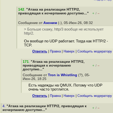
142
.
"Атака на реализации HTTP/2,
приводящая к исчерпанию доступно..."
+
–
/
Сообщение от
Аноним
(-), 05-Июн-26, 08:32
> Больше скажу, http/3 вообще не использует
http/2.
Он вообще по UDP работает. Тогда как HTTP/2 -
TCP.
Ответить
|
Правка
|
Наверх
|
Cообщить модератору
171
.
"Атака на реализации HTTP/2,
приводящая к исчерпанию
+
–
/
доступно..."
Сообщение от
Tron is Whistling
(?), 05-
Июн-26, 18:25
Есть надежды на QMUX. Потому что UDP
очень часто тротлится.
Ответить
|
Правка
|
Наверх
|
Cообщить модератору
4.
"Атака на реализации HTTP/2, приводящая к
+
–
/
исчерпанию доступно..."