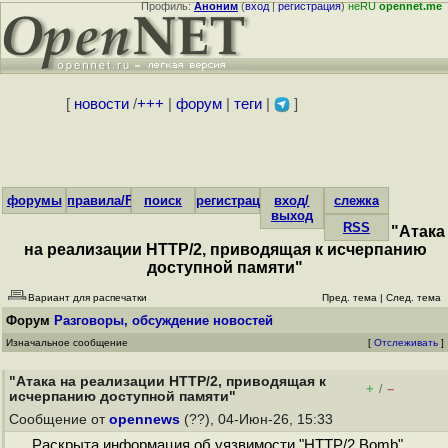
Профиль:
Аноним
(
вход
|
регистрация
)
неRU
opennet.me
[
новости
/
+++
|
форум
|
теги
|
]
форумы
правила/FAQ
поиск
регистрация
вход/
слежка
выход
RSS
"Атака
на реализации HTTP/2, приводящая к исчерпанию
доступной памяти"
Вариант для распечатки
Пред. тема
|
След. тема
Форум
Разговоры, обсуждение новостей
Изначальное сообщение
[
Отслеживать
]
"Атака на реализации HTTP/2, приводящая к
+
–
/
исчерпанию доступной памяти"
Сообщение от
opennews
(??), 04-Июн-26, 15:33
Раскрыта информация об уязвимости "HTTP/2 Bomb",