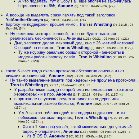
А что поделать, тут с Copy Fail ещё эпопея не закончилась
https opennet ru 655
,
Аноним
(5), 18:56 , 04-Июн-26, (72)
А вообще не выделять сразу память под такой заголовок
,
YetAnotherOnanym
(ok), 19:04 , 04-Июн-26, (74)
haproxy не подвержен, прошёл мимо
,
Tron is Whistling
(?), 21:18 , 04-
Июн-26, (94)
Ну если реализатор с головой, то он не будет пытаться
реализовать бесконечность,
,
Аноним
(121), 00:21 , 05-Июн-26, (121)
Дык, хапрокси делал махровый дед, оно с 26 -летней историей
С опорой на возможн
,
Tron is Whistling
(?), 00:26 , 05-Июн-26, (122)
Ту же иоурину банально обошли стороной - бенефиты в
модели работы haproxy слабо
,
Tron is Whistling
(?), 00:28 , 05-
Июн-26, (123)
такое бывает когда схема протокола абстрактно описана и нет
никаких ограничений
,
Аноним
(102), 21:36 , 04-Июн-26, (102)
Ну так-то выделение памяти под хедеры - не проблема протокола
,
Tron is Whistling
(?), 22:17 , 04-Июн-26, (111)
+2
У разработчиков всегда не проблема использования стратегии
xepак-xepак - и в пpo
,
Аноним
(143), 23:18 , 04-Июн-26, (115)
+1
в протоколе не указан предел количества хедеров или
максимальный размер блока хе
,
Аноним
(102), 00:07 , 05-Июн-26,
(116)
+1
Угу А завтра тебе понадобятся хедеры подлиннее - и ты
побежишь протокол перепах
,
Tron is Whistling
(?), 00:16 , 05-
Июн-26, (119)
–1
Хинто 1 Как проц узнаёт, какой максимально допустимый
адрес у оперативки
,
Аноним
(143), 00:58 , 05-Июн-26, (126)
–1
Из BIOS D
,
Аноним
(130), 02:29 , 05-Июн-26, (
130
)