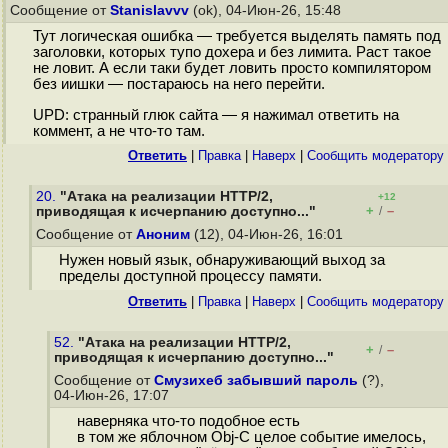
Сообщение от
Stanislavvv
(ok), 04-Июн-26, 15:48
Тут логическая ошибка — требуется выделять память под
заголовки, которых тупо дохера и без лимита. Раст такое
не ловит. А если таки будет ловить просто компилятором
без иишки — постараюсь на него перейти.
UPD: странный глюк сайта — я нажимал ответить на
коммент, а не что-то там.
Ответить
|
Правка
|
Наверх
|
Cообщить модератору
20.
"Атака на реализации HTTP/2,
+12
+
–
приводящая к исчерпанию доступно..."
/
Сообщение от
Аноним
(12), 04-Июн-26, 16:01
Нужен новый язык, обнаруживающий выход за
пределы доступной процессу памяти.
Ответить
|
Правка
|
Наверх
|
Cообщить модератору
52.
"Атака на реализации HTTP/2,
+
–
/
приводящая к исчерпанию доступно..."
Сообщение от
Смузихеб забывший пароль
(?),
04-Июн-26, 17:07
наверняка что-то подобное есть
в том же яблочном Obj-C целое событие имелось,