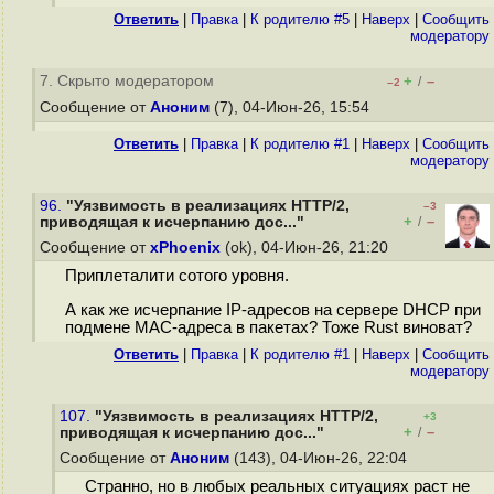
Ответить
|
Правка
|
К родителю #5
|
Наверх
|
Cообщить
модератору
7. Скрыто модератором
+
–
/
–2
Сообщение от
Аноним
(7), 04-Июн-26, 15:54
Ответить
|
Правка
|
К родителю #1
|
Наверх
|
Cообщить
модератору
96.
"Уязвимость в реализациях HTTP/2,
–3
+
–
приводящая к исчерпанию дос..."
/
Сообщение от
xPhoenix
(ok), 04-Июн-26, 21:20
Приплеталити сотого уровня.
А как же исчерпание IP-адресов на сервере DHCP при
подмене MAC-адреса в пакетах? Тоже Rust виноват?
Ответить
|
Правка
|
К родителю #1
|
Наверх
|
Cообщить
модератору
107.
"Уязвимость в реализациях HTTP/2,
+3
+
–
приводящая к исчерпанию дос..."
/
Сообщение от
Аноним
(143), 04-Июн-26, 22:04
Странно, но в любых реальных ситуациях раст не