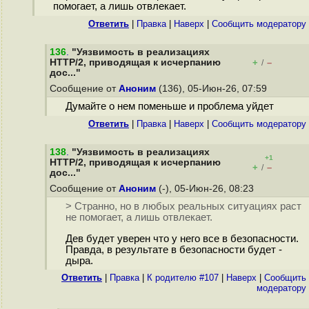
помогает, а лишь отвлекает.
Ответить
|
Правка
|
Наверх
|
Cообщить модератору
136
.
"Уязвимость в реализациях
HTTP/2, приводящая к исчерпанию
+
–
/
дос..."
Сообщение от
Аноним
(136), 05-Июн-26, 07:59
Думайте о нем поменьше и проблема уйдет
Ответить
|
Правка
|
Наверх
|
Cообщить модератору
138
.
"Уязвимость в реализациях
+1
HTTP/2, приводящая к исчерпанию
+
–
/
дос..."
Сообщение от
Аноним
(-), 05-Июн-26, 08:23
> Странно, но в любых реальных ситуациях раст
не помогает, а лишь отвлекает.
Дев будет уверен что у него все в безопасности.
Правда, в результате в безопасности будет -
дыра.
Ответить
|
Правка
|
К родителю #107
|
Наверх
|
Cообщить
модератору