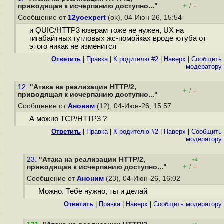
+
–
приводящая к исчерпанию доступно..."
/
Сообщение от
12yoexpert
(ok), 04-Июн-26, 15:54
и QUIC/HTTP3 юзерам тоже не нужен, UX на
гигабайтных гугловых жс-помойках вроде ютуба от
этого никак не изменится
Ответить
|
Правка
|
К родителю #2
|
Наверх
|
Cообщить
модератору
12.
"Атака на реализации HTTP/2,
+
–
/
приводящая к исчерпанию доступно..."
Сообщение от
Аноним
(12), 04-Июн-26, 15:57
А можно TCP/HTTP3 ?
Ответить
|
Правка
|
К родителю #2
|
Наверх
|
Cообщить
модератору
23.
"Атака на реализации HTTP/2,
+4
+
–
приводящая к исчерпанию доступно..."
/
Сообщение от
Аноним
(23), 04-Июн-26, 16:02
Можно. Тебе нужно, ты и делай
Ответить
|
Правка
|
Наверх
|
Cообщить модератору