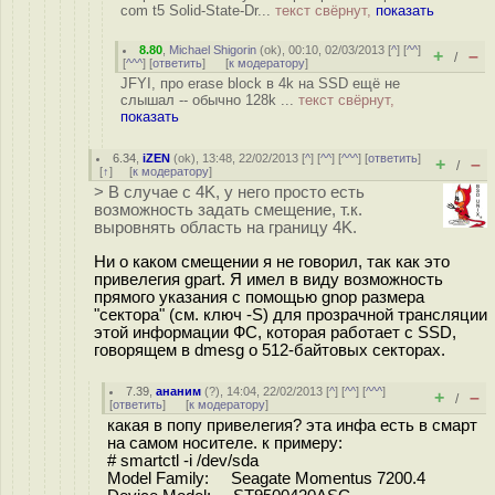
com t5 Solid-State-Dr...
текст свёрнут,
показать
8.80
,
Michael Shigorin
(
ok
), 00:10, 02/03/2013 [
^
] [
^^
]
+
–
/
[
^^^
] [
ответить
]
[
к модератору
]
JFYI, про erase block в 4k на SSD ещё не
слышал -- обычно 128k ...
текст свёрнут,
показать
6.34
,
iZEN
(
ok
), 13:48, 22/02/2013 [
^
] [
^^
] [
^^^
] [
ответить
]
+
–
/
[
↑
] [
к модератору
]
> В случае с 4K, у него просто есть
возможность задать смещение, т.к.
выровнять область на границу 4K.
Ни о каком смещении я не говорил, так как это
привелегия gpart. Я имел в виду возможность
прямого указания с помощью gnop размера
"сектора" (см. ключ -S) для прозрачной трансляции
этой информации ФС, которая работает с SSD,
говорящем в dmesg о 512-байтовых секторах.
7.39
,
ананим
(
?
), 14:04, 22/02/2013 [
^
] [
^^
] [
^^^
]
+
–
/
[
ответить
]
[
к модератору
]
какая в попу привелегия? эта инфа есть в смарт
на самом носителе. к примеру:
# smartctl -i /dev/sda
Model Family: Seagate Momentus 7200.4