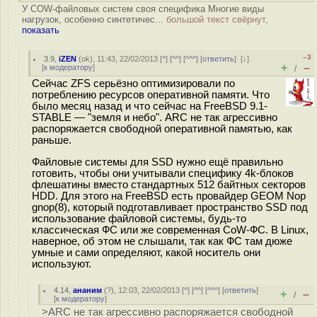
У COW-файловых систем своя специфика Многие виды
нагрузок, особенно синтетичес...
большой текст свёрнут,
показать
–3
3.9
,
iZEN
(
ok
), 11:43, 22/02/2013 [
^
] [
^^
] [
^^^
] [
ответить
]
[
↓
]
+
–
[
к модератору
]
/
Сейчас ZFS серьёзно оптимизировали по
потреблению ресурсов оперативной памяти. Что
было месяц назад и что сейчас на FreeBSD 9.1-
STABLE — "земля и небо". ARC не так агрессивно
распоряжается свободной оперативной памятью, как
раньше.
Файловые системы для SSD нужно ещё правильно
готовить, чтобы они учитывали специфику 4k-блоков
флешатины вместо стандартных 512 байтных секторов
HDD. Для этого на FreeBSD есть провайдер GEOM Nop
gnop(8), который подготавливает пространство SSD под
использование файловой системы, будь-то
классическая ФС или же современная CoW-ФС. В Linux,
наверное, об этом не слышали, так как ФС там дюже
умные и сами определяют, какой носитель они
используют.
4.14
,
ананим
(
?
), 12:03, 22/02/2013 [
^
] [
^^
] [
^^^
] [
ответить
]
+
–
/
[
к модератору
]
>ARC не так агрессивно распоряжается свободной