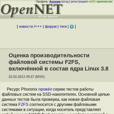
Профиль:
Аноним
(
вход
|
регистрация
)
неRU
opennet.me
[
новости
/
+++
|
форум
|
теги
|
]
Оценка производительности
файловой системы F2FS,
включённой в состав ядра Linux 3.8
22.02.2013 09:27 (MSK)
Ресурс Phoronix
провёл
серию тестов работы
файловых систем на SSD-накопителях. Основной целью
данных тестов была проверка, как новая файловая
система
F2FS
соотносится с другими файловыми
системами в ситуации, когда носитель представляет