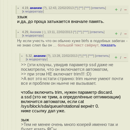
4.19
,
ананим
(
?
), 12:43, 22/02/2013 [
^
] [
^^
] [
^^^
] [
ответить
]
+
–
/
[
к модератору
]
ззыж
и да, до проца затыкается вначале память.
4.29
,
Аноним
(
-
), 13:11, 22/02/2013 [
^
] [
^^
] [
^^^
] [
ответить
]
+
–
/
[
к модератору
]
Ну если учесть что он обычно хуже btrfs в подобных забегах -
не знаю слил бы он ...
большой текст свёрнут,
показать
5.32
,
ананим
(
?
), 13:28, 22/02/2013 [
^
] [
^^
] [
^^^
] [
ответить
]
+
–
/
[
к модератору
]
>> (эти клоуны, увидив параметр ssd даже не
посмотрели, что он включается автоматом,
>> при этом НЕ включает trim!!! :D)
>А вот это кстати странно: trim нынче умеют почти
все и проблем он нынче не вызывает.
чтобы включить trim, нужен параметр discard.
а ssd (это не трим, а определённые оптимизации)
включится автоматом, если cat
/sys/block/sda/queue/rotational вернёт 0.
ниже ссылку дал уже.
зыж
>Тем не менее очень много юзерей именно так и
будет юзать ФСы.