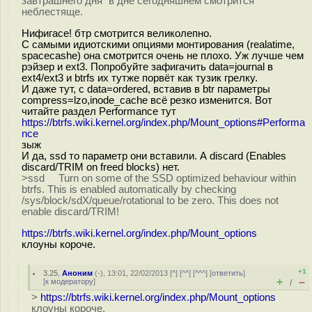
завтрашнего дня" в дне сегодняшнем смотрится
неблестяще.
Нифигасе! бтр смотрится великолепно.
С самыми идиотскими опциями монтирования (realatime,
spacecashe) она смотрится очень не плохо. Уж лучше чем
рэйзер и ext3. Попробуйте зафигачить data=journal в
ext4/ext3 и btrfs их тутже порвёт как тузик грелку.
И даже тут, с data=ordered, вставив в btr параметры
compress=lzo,inode_cache всё резко изменится. Вот
читайте раздел Performance тут
https://btrfs.wiki.kernel.org/index.php/Mount_options#Performa
nce
зыж
И да, ssd то параметр они вставили. А discard (Enables
discard/TRIM on freed blocks) нет.
>ssd Turn on some of the SSD optimized behaviour within
btrfs. This is enabled automatically by checking
/sys/block/sdX/queue/rotational to be zero. This does not
enable discard/TRIM!
https://btrfs.wiki.kernel.org/index.php/Mount_options
клоуны короче.
+1
3.25
,
Аноним
(
-
), 13:01, 22/02/2013 [
^
] [
^^
] [
^^^
] [
ответить
]
+
–
[
к модератору
]
/
>
https://btrfs.wiki.kernel.org/index.php/Mount_options
клоуны короче.