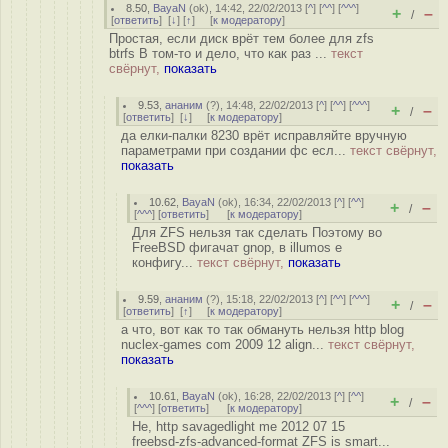
8.50
,
BayaN
(
ok
), 14:42, 22/02/2013 [
^
] [
^^
] [
^^^
]
+
–
/
[
ответить
]
[
↓
] [
↑
] [
к модератору
]
Простая, если диск врёт тем более для zfs
btrfs В том-то и дело, что как раз ...
текст
свёрнут,
показать
9.53
,
ананим
(
?
), 14:48, 22/02/2013 [
^
] [
^^
] [
^^^
]
+
–
/
[
ответить
]
[
↓
] [
к модератору
]
да елки-палки 8230 врёт исправляйте вручную
параметрами при создании фс есл...
текст свёрнут,
показать
10.62
,
BayaN
(
ok
), 16:34, 22/02/2013 [
^
] [
^^
]
+
–
/
[
^^^
] [
ответить
]
[
к модератору
]
Для ZFS нельзя так сделать Поэтому во
FreeBSD фигачат gnop, в illumos е
конфигу...
текст свёрнут,
показать
9.59
,
ананим
(
?
), 15:18, 22/02/2013 [
^
] [
^^
] [
^^^
]
+
–
/
[
ответить
]
[
↑
] [
к модератору
]
а что, вот как то так обмануть нельзя http blog
nuclex-games com 2009 12 align...
текст свёрнут,
показать
10.61
,
BayaN
(
ok
), 16:28, 22/02/2013 [
^
] [
^^
]
+
–
/
[
^^^
] [
ответить
]
[
к модератору
]
Не, http savagedlight me 2012 07 15
freebsd-zfs-advanced-format ZFS is smart...