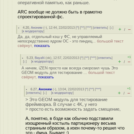
оперативной памятью, как раньше.
ARC вообще не должно быть в грамотно
спроектированной фс.
4.20
,
Аноним
(
-
), 12:44, 22/02/2013 [
^
] [
^^
] [
^^^
] [
ответить
]
[
↓
]
+
–
/
[
к модератору
]
Да, да, отдельный кэш у ФС, не управляемый
непосредственно ядром ОС - это пиндец...
большой текст
свёрнут,
показать
+1
5.23
,
BayaN
(
ok
), 12:57, 22/02/2013 [
^
] [
^^
] [
^^^
] [
ответить
]
+
–
[
↓
] [
к модератору
]
/
А ничем, iZEN просто как всегда сморозил чушь Это
GEOM модуль для тестирование ...
большой текст
свёрнут,
показать
+1
6.27
,
Аноним
(
-
), 13:04, 22/02/2013 [
^
] [
^^
] [
^^^
]
+
–
[
ответить
]
[
↓
] [
к модератору
]
/
> Это GEOM модуль для тестирование
фреймворка. В случае с 4K, у него
> просто есть возможность задать смещение,
А, понятно, в бзде как обычно подставили
изощренный костыль партиционеру весьма
странным образом, а изен почему-то решил что
это - фича. Бывает :)