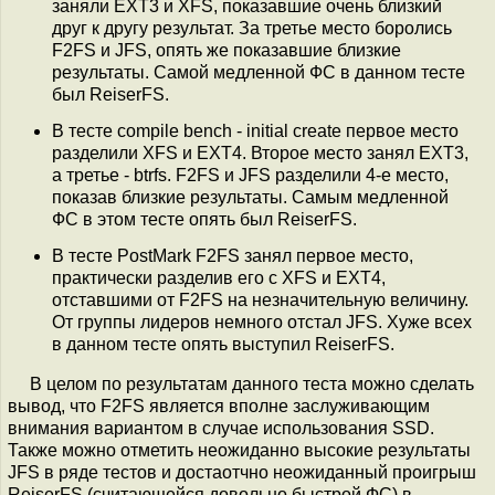
заняли EXT3 и XFS, показавшие очень близкий
друг к другу результат. За третье место боролись
F2FS и JFS, опять же показавшие близкие
результаты. Самой медленной ФС в данном тесте
был ReiserFS.
В тесте compile bench - initial create первое место
разделили XFS и EXT4. Второе место занял EXT3,
а третье - btrfs. F2FS и JFS разделили 4-е место,
показав близкие результаты. Самым медленной
ФС в этом тесте опять был ReiserFS.
В тесте PostMark F2FS занял первое место,
практически разделив его с XFS и EXT4,
отставшими от F2FS на незначительную величину.
От группы лидеров немного отстал JFS. Хуже всех
в данном тесте опять выступил ReiserFS.
В целом по результатам данного теста можно сделать
вывод, что F2FS является вполне заслуживающим
внимания вариантом в случае использования SSD.
Также можно отметить неожиданно высокие результаты
JFS в ряде тестов и достаотчно неожиданный проигрыш
ReiserFS (считающейся довольно быстрой ФС) в