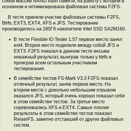
собой массив NAND flash памяти, на работу с которой в
основном и оптимизирована файловая система F2FS.
В тесте приняли участие файловые системы F2FS,
Btrfs, EXT3, EXT4, XFS и JFS. Тестирование
производилось на 160Гб накопителе Intel SSD SA2M160.
В тесте Flexible IO Tester 1.57 первое место занял
ext4. Второе место поделили между собой JFS и
EXT3. F2FS показал в данном тесте весьма
неважный результат, выиграв только у btrfs и
проиграв всем остальным участникам
тестирования.
В семействе тестов FS-Mark V3.3 F2FS показал
отличный результат, заняв первое место. На
втором месте с довольно небольшим отрывом
оказался JFS, который очень хорошо показал себя
в этом семействе тестов. За третье место
соревновались XFS и EXT4. Самые плохие
результаты в этом семействе тестов показал
ReiserFS, заметно отставший от других файловых
систем.