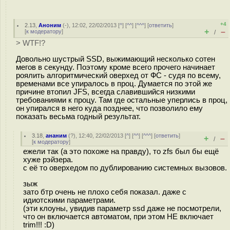
+4
2.13
,
Аноним
(
-
), 12:02, 22/02/2013 [
^
] [
^^
] [
^^^
] [
ответить
]
+
–
[
к модератору
]
/
> WTF!?
Довольно шустрый SSD, выжимающий несколько сотен
мегов в секунду. Поэтому кроме всего прочего начинает
роялить алгоритмический оверхед от ФС - судя по всему,
временами все упиралось в проц. Думается по этой же
причине втопил JFS, всегда славившийся низкими
требованиями к процу. Там где остальные уперлись в проц,
он упирался в него куда позднее, что позволило ему
показать весьма годный результат.
3.18
,
ананим
(
?
), 12:40, 22/02/2013 [
^
] [
^^
] [
^^^
] [
ответить
]
+
–
/
[
к модератору
]
ежели так (а это похоже на правду), то zfs был бы ещё
хуже рэйзера.
с её то оверхедом по дублированию системных вызовов.
зыж
зато бтр очень не плохо себя показал. даже с
идиотскими параметрами.
(эти клоуны, увидив параметр ssd даже не посмотрели,
что он включается автоматом, при этом НЕ включает
trim!!! :D)