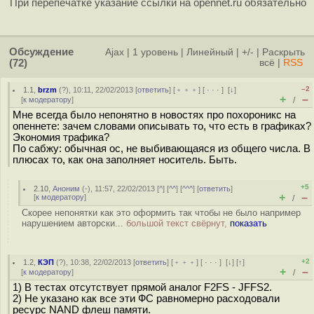
При перепечатке указание ссылки на opennet.ru обязательно
Обсуждение
Ajax
|
1 уровень
|
Линейный
|
+/-
|
Раскрыть
(72)
всё
|
RSS
–2
1.1
,
brzm
(
?
), 10:11, 22/02/2013 [
ответить
] [
﹢﹢﹢
] [
· · ·
]
[
↓
]
+
–
[
к модератору
]
/
Мне всегда было непонятно в новостях про похороникс на
опеннете: зачем словами описывать то, что есть в графиках?
Экономия трафика?
По сабжу: обычная ос, не выбивающаяся из общего числа. В
плюсах то, как она заполняет носитель. Быть.
+5
2.10
,
Аноним
(
-
), 11:57, 22/02/2013 [
^
] [
^^
] [
^^^
] [
ответить
]
+
–
[
к модератору
]
/
Скорее непонятки как это оформить так чтобы не было например
нарушением авторски...
большой текст свёрнут,
показать
+2
1.2
,
КЭП
(
?
), 10:38, 22/02/2013 [
ответить
] [
﹢﹢﹢
] [
· · ·
]
[
↓
] [
↑
]
+
–
[
к модератору
]
/
1) В тестах отсутствует прямой аналог F2FS - JFFS2.
2) Не указано как все эти ФС равномерно расходовали
ресурс NAND флеш памяти.