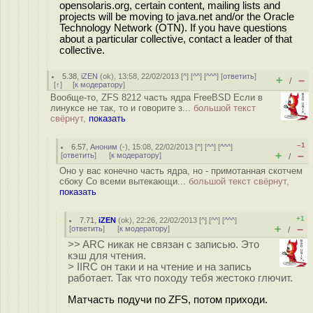
opensolaris.org, certain content, mailing lists and
projects will be moving to java.net and/or the Oracle
Technology Network (OTN). If you have questions
about a particular collective, contact a leader of that
collective.
5.38
,
iZEN
(
ok
), 13:58, 22/02/2013 [
^
] [
^^
] [
^^^
] [
ответить
]
+
–
/
[
↑
] [
к модератору
]
Вообще-то, ZFS 8212 часть ядра FreeBSD Если в
линуксе не так, то и говорите з...
большой текст
свёрнут,
показать
–1
6.57
,
Аноним
(
-
), 15:08, 22/02/2013 [
^
] [
^^
] [
^^^
]
+
–
[
ответить
]
[
к модератору
]
/
Оно у вас конечно часть ядра, но - примотанная скотчем
сбоку Со всеми вытекающи...
большой текст свёрнут,
показать
+1
7.71
,
iZEN
(
ok
), 22:26, 22/02/2013 [
^
] [
^^
] [
^^^
]
+
–
[
ответить
]
[
к модератору
]
/
>> ARC никак не связан с записью. Это
кэш для чтения.
> IIRC он таки и на чтение и на запись
работает. Так что походу тебя жестоко глючит.
Матчасть подучи по ZFS, потом приходи.