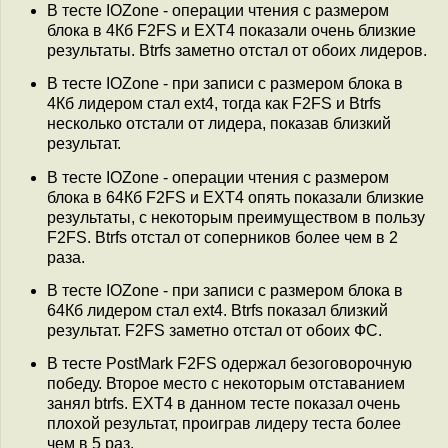
В тесте IOZone - операции чтения с размером
блока в 4Кб F2FS и EXT4 показали очень близкие
результаты. Btrfs заметно отстал от обоих лидеров.
В тесте IOZone - при записи с размером блока в
4Кб лидером стал ext4, тогда как F2FS и Btrfs
несколько отстали от лидера, показав близкий
результат.
В тесте IOZone - операции чтения с размером
блока в 64Кб F2FS и EXT4 опять показали близкие
результаты, с некоторым преимуществом в пользу
F2FS. Btrfs отстал от соперников более чем в 2
раза.
В тесте IOZone - при записи с размером блока в
64Кб лидером стал ext4. Btrfs показал близкий
результат. F2FS заметно отстал от обоих ФС.
В тесте PostMark F2FS одержал безоговорочную
победу. Второе место с некоторым отставанием
занял btrfs. EXT4 в данном тесте показал очень
плохой результат, проиграв лидеру теста более
чем в 5 раз.