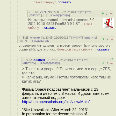
текст свёрнут,
показать
8.68
,
iZEN
(
ok
), 22:05, 22/02/2013 [
^
] [
^^
] [
^^^
]
+
–
/
[
ответить
]
[
↑
] [
к модератору
]
На смотри smartctl -i dev ada4 smartctl 6 0
2012-10-10 r3643 FreeBSD 9 1-ST...
текст
свёрнут,
показать
5.28
,
Аноним
(
-
), 13:05, 22/02/2013 [
^
] [
^^
] [
^^^
] [
ответить
]
+
–
/
[
↓
] [
↑
] [
к модератору
]
gt оверквотинг удален Ты в этом уверен Ткни мне место в
сорце ZFS, где это на...
большой текст свёрнут,
показать
+2
6.52
,
Аноним
(
-
), 14:45, 22/02/2013 [
^
] [
^^
] [
^^^
]
+
–
[
ответить
]
[
к модератору
]
/
> Ты в этом уверен? Ткни мне место в сорце ZFS,
где это
> написано, угумс? Потом потолкуем, чего там не
катит, ага?
Фирма Оракл поздравляет мальчиков с 23
февраля, а девочек с 8 марта. И дарит вам всем
замечательный подарок:
http://hub.opensolaris.org/bin/view/Main/
"Site Unavailable After March 24, 2013"
In preparation for the decommission of