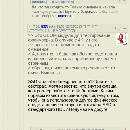
/
[
ответить
]
[
к модератору
]
Да что там кодить то Только смещение начала
партиции указать Неужто у бсдоидов...
большой
текст свёрнут,
показать
7.36
,
iZEN
(
ok
), 13:52, 22/02/2013 [
^
] [
^^
] [
^^^
]
+
–
/
[
ответить
]
[
↑
] [
к модератору
]
>> Это GEOM модуль для тестирование
фреймворка. В случае с 4K, у него
>> просто есть возможность задать
смещение,
> А, понятно, в бзде как обычно подставили
изощренный костыль партиционеру весьма
странным
> образом, а изен почему-то решил что это -
фича. Бывает :)
SSD Crucial в dmesg пишет о 512 байтных
секторах. Хотя известно, что внутри флэша
контроллер работает с 4k-блоками. Каким
образом известить файловую систему о том,
чтобы она использовала другое физическое
представление секторов и отличала SSD от
стандартного HDD? Подумай на досуге.
–1