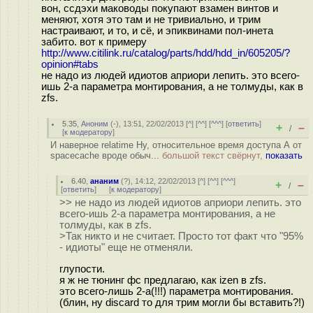
вон, ссдэхи маководы покупают взамен винтов и
меняют, хотя это там и не тривиально, и трим
настраивают, и то, и сё, и эпиквинами пол-инета
забито. вот к примеру
http://www.citilink.ru/catalog/parts/hdd/hdd_in/605205/?
opinion#tabs
не надо из людей идиотов априори лепить. это всего-
ишь 2-а параметра монтирования, а не толмуды, как в
zfs.
5.35
,
Аноним
(
-
), 13:51, 22/02/2013 [
^
] [
^^
] [
^^^
] [
ответить
]
+
–
/
[
к модератору
]
И наверное relatime Ну, относительное время доступа А от
spacecache вроде обыч...
большой текст свёрнут,
показать
6.40
,
ананим
(
?
), 14:12, 22/02/2013 [
^
] [
^^
] [
^^^
]
+
–
/
[
ответить
]
[
к модератору
]
>> не надо из людей идиотов априори лепить. это
всего-ишь 2-а параметра монтирования, а не
толмуды, как в zfs.
>Так никто и не считает. Просто тот факт что "95%
- идиоты" еще не отменяли.
глупости.
я ж не тюнинг фс предлагаю, как izen в zfs.
это всего-лишь 2-а(!!!) параметра монтирования.
(блин, ну discard то для трим могли бы вставить?!)