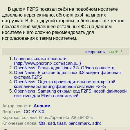
В целом F2FS показал себя на подобном носителе
довольно перспективно, обгоняя ext4 на многих
нагрузках. Btrfs, с другой стороны, в большинстве тестов
показал себя медленнее остальных ФС на данном
носителе и его сложно рекомендовать для
использования с таким носителем.
+
–
исправить
/
+14
Главная ссылка к новости
(
http://www.phoronix.com/scan.p...
)
OpenNews: Релиз ядра Linux 3.8. Обзор новшеств
OpenNews: В состав ядра Linux 3.8 войдёт файловая
система F2FS
OpenNews: Оценка производительности открытой
компанией Samsung файловой системы F2FS
OpenNews: Samsung открыл код F2FS, новой файловой
системы для Flash-накопителей
Автор новости:
Аноним
Лицензия:
CC BY 3.0
Короткая ссылка: https://opennet.ru/36184-f2fs
Ключевые слова:
f2fs
,
ssd
,
flash
,
benchmark
,
sdhc