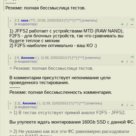
-------
Резюме: полная бессмыслица тестов.
+2
2.3
,
sasa
(
??
), 10:58, 22/02/2013 [
^
] [
^^
] [
^^^
] [
ответить
]
+
–
[
к модератору
]
/
1) JFFS2 работает с устройствами MTD (RAW NAND),
F2FS - для блочных устройств, так что сравнивать вы
будете теплое с мягким
2) F2FS наиболее оптимально - ваш КО :)
+5
2.5
,
Аноним
(
-
), 11:08, 22/02/2013 [
^
] [
^^
] [
^^^
] [
ответить
]
+
–
[
к модератору
]
/
> Резюме: полная бессмыслица тестов.
В комментарии присутствует непонимание цели
проведенного тестирования.
-------
Резюме: полная бессмысленность комментария.
2.11
,
Аноним
(
-
), 11:59, 22/02/2013 [
^
] [
^^
] [
^^^
] [
ответить
]
+
–
/
[
к модератору
]
> 1) В тестах отсутствует прямой аналог F2FS - JFFS2.
Вы упупеете ждать монтирования 160Gb SSD с данной ФС.
> 2) Не указано как все эти ФС равномерно расходовали