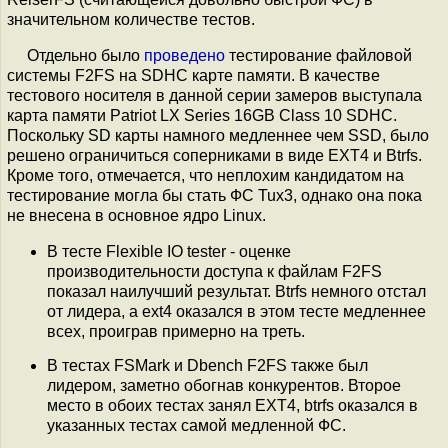
значительном количестве тестов.
Отдельно было
проведено
тестирование файловой
системы F2FS на SDHC карте памяти. В качестве
тестового носителя в данной серии замеров выступала
карта памяти Patriot LX Series 16GB Class 10 SDHC.
Поскольку SD карты намного медленнее чем SSD, было
решено ограничиться соперниками в виде EXT4 и Btrfs.
Кроме того, отмечается, что неплохим кандидатом на
тестирование могла бы стать ФС Tux3, однако она пока
не внесена в основное ядро Linux.
В тесте Flexible IO tester - оценке
производительности доступа к файлам F2FS
показал наилучший результат. Btrfs немного отстал
от лидера, а ext4 оказался в этом тесте медленнее
всех, проиграв примерно на треть.
В тестах FSMark и Dbench F2FS также был
лидером, заметно обогнав конкурентов. Второе
место в обоих тестах занял EXT4, btrfs оказался в
указанных тестах самой медленной ФС.