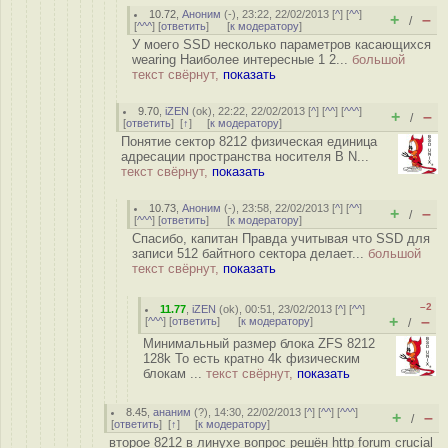
10.72
,
Аноним
(
-
), 23:22, 22/02/2013 [
^
] [
^^
]
+
–
/
[
^^^
] [
ответить
]
[
к модератору
]
У моего SSD несколько параметров касающихся
wearing Наиболее интересные 1 2...
большой
текст свёрнут,
показать
9.70
,
iZEN
(
ok
), 22:22, 22/02/2013 [
^
] [
^^
] [
^^^
]
+
–
/
[
ответить
]
[
↑
] [
к модератору
]
Понятие сектор 8212 физическая единица
адресации пространства носителя В N...
текст свёрнут,
показать
10.73
,
Аноним
(
-
), 23:58, 22/02/2013 [
^
] [
^^
]
+
–
/
[
^^^
] [
ответить
]
[
к модератору
]
Спасибо, капитан Правда учитывая что SSD для
записи 512 байтного сектора делает...
большой
текст свёрнут,
показать
–2
11.77
,
iZEN
(
ok
), 00:51, 23/02/2013 [
^
] [
^^
]
+
–
[
^^^
] [
ответить
]
[
к модератору
]
/
Минимальный размер блока ZFS 8212
128k То есть кратно 4k физическим
блокам ...
текст свёрнут,
показать
8.45
,
ананим
(
?
), 14:30, 22/02/2013 [
^
] [
^^
] [
^^^
]
+
–
/
[
ответить
]
[
↑
] [
к модератору
]
второе 8212 в линухе вопрос решён http forum crucial