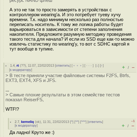
ресурс NAND флеш
А это не так то просто замерять в устройствах с
контроллером wearing'а. И это потребует туеву хучу
времени. Т.к. надо минимум несколько раз полностью
переписать носитель. К тому же логика работы будет
варьироваться в зависимости от степени заполнения
накопителя. Предложите разумную методику проведения
такого теста для начала? И если из SSD еще как-то можно
извлечь статистику по wearing'у, то вот с SDHC картой я
тут вообще в тупике.
1.4
,
rt
(
??
), 11:07, 22/02/2013 [
ответить
] [
﹢﹢﹢
] [
· · ·
]
[
↓
] [
↑
]
+
–
/
[
к модератору
]
> В тесте приняли участие файловые системы F2FS, Btrfs,
EXT3, EXT4, XFS и JFS.
...
> Самые плохие результаты в этом семействе тестов
показал ReiserFS,
WTF!?
–1
2.7
,
kerneliq
(
ok
), 11:31, 22/02/2013 [
^
] [
^^
] [
^^^
] [
ответить
]
+
–
[
к модератору
]
/
Да ладно! Круто же :)