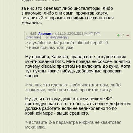
за них это сделают либо инсталяторы, либо
знакомые, либо они сами, прочитав хавту.
вставить 2-а параметра нифига не квантовая
механика.
6.66
,
Аноним
(
-
), 21:10, 22/02/2013 [
^
] [
^^
] [
^^^
]
+
–
/
[
ответить
]
[
к модератору
]
> /sys/block/sda/queue/rotational вернёт 0.
> ниже ссылку дал уже.
Ну спасибо, Капитан, правда вот я в курсе опция
монтирования btrfs. Мне правда не совсем понятно
почему discard при этом не включать до кучи. Хотя
тут нужны какие-нибудь добавочные проверки
явною
> за них это сделают либо инсталяторы, либо
знакомые, либо они сами, прочитав хавту.
Ну да, и поэтому даже в таком режиме ФС
претендующая на то чтобы стать новым дефолтом
должна работать если не великолепно то по
крайней мере - выше среднего.
> вставить 2-а параметра нифига не квантовая
механика.