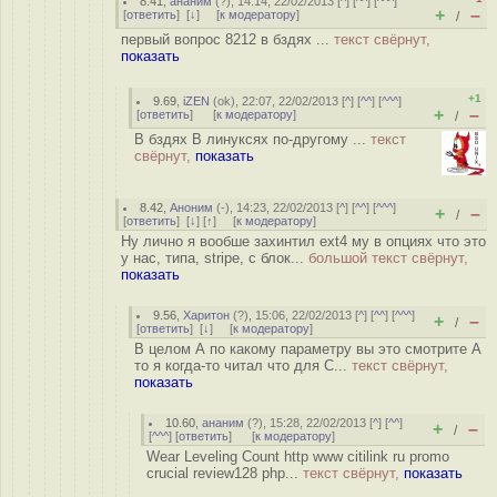
8.41
,
ананим
(
?
), 14:14, 22/02/2013 [
^
] [
^^
] [
^^^
]
+
–
[
ответить
]
[
↓
] [
к модератору
]
/
первый вопрос 8212 в бздях ...
текст свёрнут,
показать
+1
9.69
,
iZEN
(
ok
), 22:07, 22/02/2013 [
^
] [
^^
] [
^^^
]
+
–
[
ответить
]
[
к модератору
]
/
В бздях В линуксях по-другому ...
текст
свёрнут,
показать
8.42
,
Аноним
(
-
), 14:23, 22/02/2013 [
^
] [
^^
] [
^^^
]
+
–
/
[
ответить
]
[
↓
] [
↑
] [
к модератору
]
Ну лично я вообше захинтил ext4 му в опциях что это
у нас, типа, stripe, с блок...
большой текст свёрнут,
показать
9.56
,
Харитон
(
?
), 15:06, 22/02/2013 [
^
] [
^^
] [
^^^
]
+
–
/
[
ответить
]
[
↓
] [
к модератору
]
В целом А по какому параметру вы это смотрите А
то я когда-то читал что для С...
текст свёрнут,
показать
10.60
,
ананим
(
?
), 15:28, 22/02/2013 [
^
] [
^^
]
+
–
/
[
^^^
] [
ответить
]
[
к модератору
]
Wear Leveling Count http www citilink ru promo
crucial review128 php...
текст свёрнут,
показать