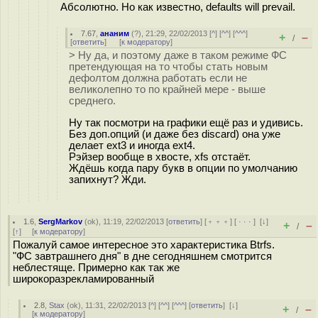
Абсолютно. Но как известно, defaults will prevail.
7.67
,
ананим
(
?
), 21:29, 22/02/2013 [
^
] [
^^
] [
^^^
]
+
–
/
[
ответить
]
[
к модератору
]
> Ну да, и поэтому даже в таком режиме ФС
претендующая на то чтобы стать новым
дефолтом должна работать если не
великолепно то по крайней мере - выше
среднего.
Ну так посмотри на графики ещё раз и удивись.
Без доп.опций (и даже без discard) она уже
делает ext3 и иногда ext4.
Рэйзер вообще в хвосте, xfs отстаёт.
Ждёшь когда пару букв в опции по умолчанию
запихнут? Жди.
1.6
,
SergMarkov
(
ok
), 11:19, 22/02/2013 [
ответить
] [
﹢﹢﹢
] [
· · ·
]
[
↓
]
+
–
/
[
↑
] [
к модератору
]
Пожалуй самое интересное это характеристика Btrfs.
"ФС завтрашнего дня" в дне сегодняшнем смотрится
неблестяще. Примерно как так же
широкоразрекламированный
2.8
,
Stax
(
ok
), 11:31, 22/02/2013 [
^
] [
^^
] [
^^^
] [
ответить
]
[
↓
]
+
–
/
[
к модератору
]