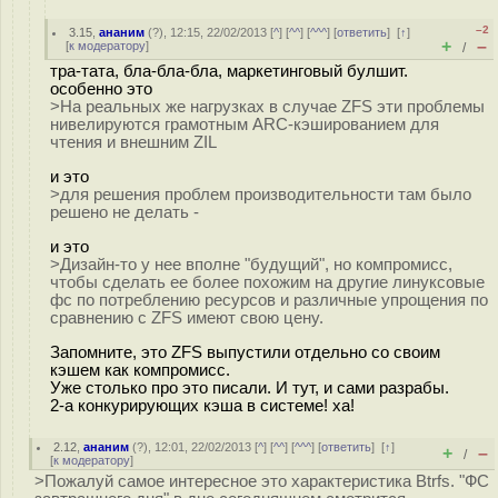
–2
3.15
,
ананим
(
?
), 12:15, 22/02/2013 [
^
] [
^^
] [
^^^
] [
ответить
]
[
↑
]
+
–
[
к модератору
]
/
тра-тата, бла-бла-бла, маркетинговый булшит.
особенно это
>На реальных же нагрузках в случае ZFS эти проблемы
нивелируются грамотным ARC-кэшированием для
чтения и внешним ZIL
и это
>для решения проблем производительности там было
решено не делать -
и это
>Дизайн-то у нее вполне "будущий", но компромисс,
чтобы сделать ее более похожим на другие линуксовые
фс по потреблению ресурсов и различные упрощения по
сравнению с ZFS имеют свою цену.
Запомните, это ZFS выпустили отдельно со своим
кэшем как компромисс.
Уже столько про это писали. И тут, и сами разрабы.
2-а конкурирующих кэша в системе! ха!
2.12
,
ананим
(
?
), 12:01, 22/02/2013 [
^
] [
^^
] [
^^^
] [
ответить
]
[
↑
]
+
–
/
[
к модератору
]
>Пожалуй самое интересное это характеристика Btrfs. "ФС