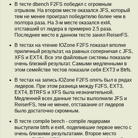
В тесте dbench F2FS победил с огромным
отрывом. На втором месте оказался JFS, который
тем не менее проиграл победителю более чем в
полтора раза. На 3-м месте оказался ext4,
отставший от лидера в примерно 2.5 раза.
Последнее место в данном тесте занял ReiserFS.
В тестах на чтение IOZone F2FS показал вполне
приличный результат, на равных соперничая с JFS,
XFS и EXT4. Все эти файловые системы показали
очень близкий результат. Самыми медленными в
этом семействе тестов показали себя EXT3 и Btrfs.
В тестах на запись IOZone F2FS опять был в рядах
лидеров. При этом разница между F2FS, EXT3,
EXT4, BTRFS и XFS была незначительной.
Медленней всех данные тесты выполнили JFS и
ReiserFS, тем не менее, отставание от лидеров
было достаточно скромным.
В тесте compile bench - compile лидерами
выступили btrfs и ext4, поделившие первое место с
очень близкими результатами. Второе место