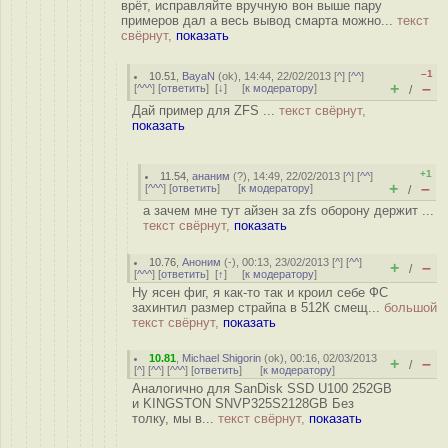
врёт, исправляйте вручную вон выше пару
примеров дал а весь вывод смарта можно...
текст
свёрнут,
показать
–1
10.51
,
BayaN
(
ok
), 14:44, 22/02/2013 [
^
] [
^^
]
+
–
[
^^^
] [
ответить
]
[
↓
] [
к модератору
]
/
Дай пример для ZFS ...
текст свёрнут,
показать
+1
11.54
,
ананим
(
?
), 14:49, 22/02/2013 [
^
] [
^^
]
+
–
[
^^^
] [
ответить
]
[
к модератору
]
/
а зачем мне тут айзен за zfs оборону держит ...
текст свёрнут,
показать
10.76
,
Аноним
(
-
), 00:13, 23/02/2013 [
^
] [
^^
]
+
–
/
[
^^^
] [
ответить
]
[
↑
] [
к модератору
]
Ну ясен фиг, я как-то так и кроил себе ФС
захинтил размер страйпа в 512К смещ...
большой
текст свёрнут,
показать
10.81
,
Michael Shigorin
(
ok
), 00:16, 02/03/2013
+
–
/
[
^
] [
^^
] [
^^^
] [
ответить
]
[
к модератору
]
Аналогично для SanDisk SSD U100 252GB
и KINGSTON SNVP325S2128GB Без
толку, мы в...
текст свёрнут,
показать