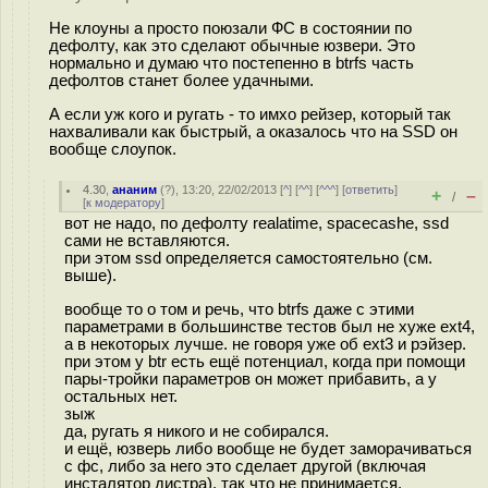
Не клоуны а просто поюзали ФС в состоянии по
дефолту, как это сделают обычные юзвери. Это
нормально и думаю что постепенно в btrfs часть
дефолтов станет более удачными.
А если уж кого и ругать - то имхо рейзер, который так
нахваливали как быстрый, а оказалось что на SSD он
вообще слоупок.
4.30
,
ананим
(
?
), 13:20, 22/02/2013 [
^
] [
^^
] [
^^^
] [
ответить
]
+
–
/
[
к модератору
]
вот не надо, по дефолту realatime, spacecashe, ssd
сами не вставляются.
при этом ssd определяется самостоятельно (см.
выше).
вообще то о том и речь, что btrfs даже с этими
параметрами в большинстве тестов был не хуже ext4,
а в некоторых лучше. не говоря уже об ext3 и рэйзер.
при этом у btr есть ещё потенциал, когда при помощи
пары-тройки параметров он может прибавить, а у
остальных нет.
зыж
да, ругать я никого и не собирался.
и ещё, юзверь либо вообще не будет заморачиваться
с фс, либо за него это сделает другой (включая
инсталятор дистра). так что не принимается.