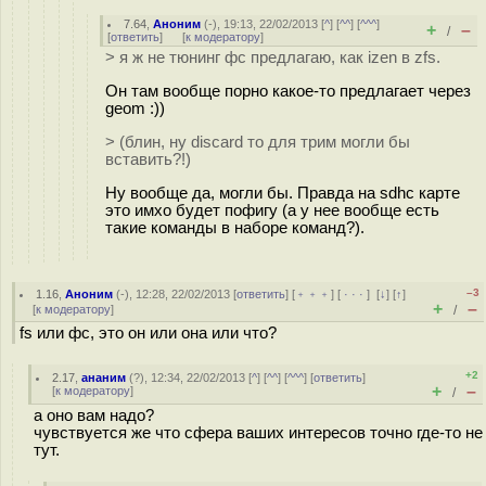
7.64
,
Аноним
(
-
), 19:13, 22/02/2013 [
^
] [
^^
] [
^^^
]
+
–
/
[
ответить
]
[
к модератору
]
> я ж не тюнинг фс предлагаю, как izen в zfs.
Он там вообще порно какое-то предлагает через
geom :))
> (блин, ну discard то для трим могли бы
вставить?!)
Ну вообще да, могли бы. Правда на sdhc карте
это имхо будет пофигу (а у нее вообще есть
такие команды в наборе команд?).
–3
1.16
,
Аноним
(
-
), 12:28, 22/02/2013 [
ответить
] [
﹢﹢﹢
] [
· · ·
]
[
↓
] [
↑
]
+
–
[
к модератору
]
/
fs или фс, это он или она или что?
+2
2.17
,
ананим
(
?
), 12:34, 22/02/2013 [
^
] [
^^
] [
^^^
] [
ответить
]
+
–
[
к модератору
]
/
а оно вам надо?
чувствуется же что сфера ваших интересов точно где-то не
тут.