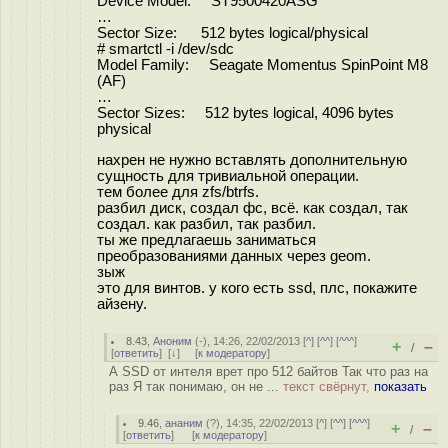
Device Model: ST9500420ASG
…
Sector Size: 512 bytes logical/physical
# smartctl -i /dev/sdc
Model Family: Seagate Momentus SpinPoint M8
(AF)
…
Sector Sizes: 512 bytes logical, 4096 bytes
physical
нахрен не нужно вставлять дополнительную
сущность для тривиальной операции.
тем более для zfs/btrfs.
разбил диск, создал фс, всё. как создал, так
создал. как разбил, так разбил.
ты же предлагаешь заниматься
преобразованиями данных через geom.
зыж
это для винтов. у кого есть ssd, плс, покажите
айзену.
8.43
,
Аноним
(
-
), 14:26, 22/02/2013 [
^
] [
^^
] [
^^^
]
+
–
/
[
ответить
]
[
↓
] [
к модератору
]
А SSD от интеля врет про 512 байтов Так что раз на
раз Я так понимаю, он не ...
текст свёрнут,
показать
9.46
,
ананим
(
?
), 14:35, 22/02/2013 [
^
] [
^^
] [
^^^
]
+
–
/
[
ответить
]
[
к модератору
]