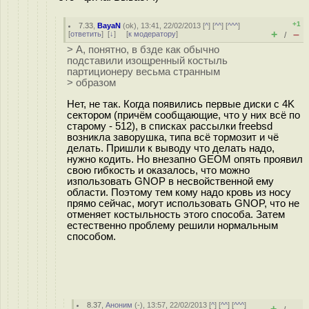
+1
7.33
,
BayaN
(
ok
), 13:41, 22/02/2013 [
^
] [
^^
] [
^^^
]
+
–
[
ответить
]
[
↓
] [
к модератору
]
/
> А, понятно, в бзде как обычно
подставили изощренный костыль
партиционеру весьма странным
> образом
Нет, не так. Когда появились первые диски с 4K
сектором (причём сообщающие, что у них всё по
старому - 512), в списках рассылки freebsd
возникла заворушка, типа всё тормозит и чё
делать. Пришли к выводу что делать надо,
нужно кодить. Но внезапно GEOM опять проявил
свою гибкость и оказалось, что можно
изпользовать GNOP в несвойственной ему
области. Поэтому тем кому надо кровь из носу
прямо сейчас, могут использовать GNOP, что не
отменяет костыльность этого способа. Затем
естественно проблему решили нормальным
способом.
8.37
,
Аноним
(
-
), 13:57, 22/02/2013 [
^
] [
^^
] [
^^^
]
+
–