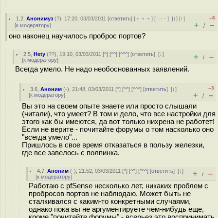
–8
1.2
,
Анонимуз
(
?
), 17:20, 03/03/2011 [
ответить
] [
﹢﹢﹢
] [
· · ·
]
[
↓
] [
↑
]
+
–
[
к модератору
]
/
оно наконец научилось проброс портов?
2.5
,
Hety
(
??
), 19:10, 03/03/2011 [
^
] [
^^
] [
^^^
] [
ответить
]
[
↓
]
+
–
/
[
к модератору
]
Всегда умело. Не надо необоснованных заявлений.
–3
3.6
,
Аноним
(
-
), 21:48, 03/03/2011 [
^
] [
^^
] [
^^^
] [
ответить
]
[
↓
]
+
–
[
к модератору
]
/
Вы это на своем опыте знаете или просто слышали
(читали), что умеет? В том и дело, что все настройки для
этого как бы имеются, да вот только нихрена не работет!
Если не верите - почитайте форумы о том насколько оно
"всегда умело"...
Пришлось в свое время отказаться в пользу железки,
где все завелось с полпинка.
4.7
,
Аноним
(
-
), 21:52, 03/03/2011 [
^
] [
^^
] [
^^^
] [
ответить
]
[
↓
]
+
–
/
[
к модератору
]
Работаю с pfSense несколько лет, никаких проблем с
пробросов портов не наблюдаю. Может быть не
сталкивался с каким-то конкретными случаями,
однако пока вы не аргументируете чем-нибудь еще,
кроме "почитайте форумы" - всерьез это воспринимать