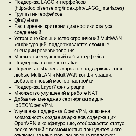
Поддержка LAGG интерфейсов
(http://doc.pfsense.org/index.php/LAGG_Interfaces)
Группы интерфейсов
QinQ vlans
Расширенны критерии диагностики статуса
соединений
Устранено большинство ограничений MultiWAN
конфигураций, поддерживаются сложные
сценарии резервирования
Множество улучшений веб интерфейса
Поддержка вложенных alias
Переписан shaper - корректно поддерживаются
любые MultiLAN и MultiWAN конфигурации,
добавлен новый мастер настройки
Поддержка Layer7 фильтрации
Множество улучшений в работе NAT
Добавлен менеджер сертификатов для
IpSEC/OpenVPN.
Улучшена поддержка OpenVPN, включена
возможность создания архивов содержащих
OpenVPN и конфигурацию, отображается статус
подключений с возможностью принудительного
отключения клиентов, добавлена поддержка