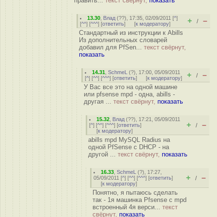
править...
текст свёрнут,
показать
13.30
,
Влад
(
??
), 17:35, 02/09/2011 [
^
]
+
–
/
[
^^
] [
^^^
] [
ответить
]
[
к модератору
]
Стандартный из инструкции к Abills
Из дополнительных словарей
добавил для PfSen...
текст свёрнут,
показать
14.31
,
SchmeL
(
?
), 17:00, 05/09/2011
+
–
/
[
^
] [
^^
] [
^^^
] [
ответить
]
[
к модератору
]
У Вас все это на одной машине
или pfsense mpd - одна, abills -
другая ...
текст свёрнут,
показать
15.32
,
Влад
(
??
), 17:21, 05/09/2011
+
–
[
^
] [
^^
] [
^^^
] [
ответить
]
/
[
к модератору
]
abills mpd MySQL Radius на
одной PfSense с DHCP - на
другой ...
текст свёрнут,
показать
16.33
,
SchmeL
(
?
), 17:27,
+
–
05/09/2011 [
^
] [
^^
] [
^^^
] [
ответить
]
/
[
к модератору
]
Понятно, я пытаюсь сделать
так - 1я машинка Pfsense с mpd
встроенный 4я верси...
текст
свёрнут,
показать