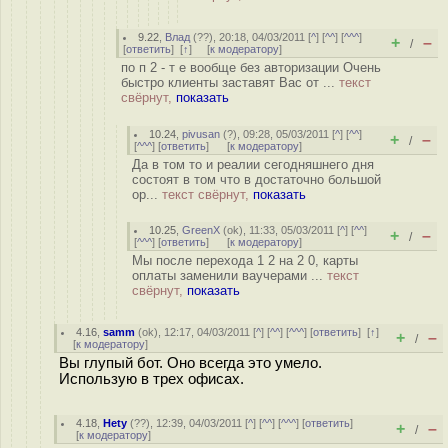
9.22
,
Влад
(
??
), 20:18, 04/03/2011 [
^
] [
^^
] [
^^^
]
+
–
/
[
ответить
]
[
↑
] [
к модератору
]
по п 2 - т е вообще без авторизации Очень
быстро клиенты заставят Вас от ...
текст
свёрнут,
показать
10.24
,
pivusan
(
?
), 09:28, 05/03/2011 [
^
] [
^^
]
+
–
/
[
^^^
] [
ответить
]
[
к модератору
]
Да в том то и реалии сегодняшнего дня
состоят в том что в достаточно большой
ор...
текст свёрнут,
показать
10.25
,
GreenX
(
ok
), 11:33, 05/03/2011 [
^
] [
^^
]
+
–
/
[
^^^
] [
ответить
]
[
к модератору
]
Мы после перехода 1 2 на 2 0, карты
оплаты заменили ваучерами ...
текст
свёрнут,
показать
4.16
,
samm
(
ok
), 12:17, 04/03/2011 [
^
] [
^^
] [
^^^
] [
ответить
]
[
↑
]
+
–
/
[
к модератору
]
Вы глупый бот. Оно всегда это умело.
Использую в трех офисах.
4.18
,
Hety
(
??
), 12:39, 04/03/2011 [
^
] [
^^
] [
^^^
] [
ответить
]
+
–
/
[
к модератору
]