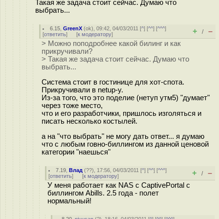
Такая же задача стоит сейчас. Думаю что
выбрать...
6.15
,
GreenX
(
ok
), 09:42, 04/03/2011 [
^
] [
^^
] [
^^^
]
+
–
/
[
ответить
]
[
к модератору
]
> Можно поподробнее какой билинг и как
прикручивали?
> Такая же задача стоит сейчас. Думаю что
выбрать...
Система стоит в гостинице для хот-спота.
Прикручивали в netup-у.
Из-за того, что это поделие (нетуп утм5) "думает"
через тоже место,
что и его разработчики, пришлось изголяться и
писать несколько костылей.
а на "что выбрать" не могу дать ответ... я думаю
что с любым говно-биллингом из данной ценовой
категории "наешься"
7.19
,
Влад
(
??
), 17:56, 04/03/2011 [
^
] [
^^
] [
^^^
]
+
–
/
[
ответить
]
[
к модератору
]
У меня работает как NAS c CaptivePortal с
биллингом Abills. 2.5 года - полет
нормальный!