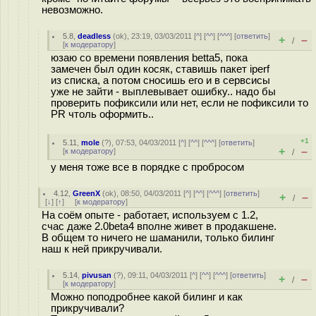
невозможно.
5.8
,
deadless
(
ok
), 23:19, 03/03/2011 [
^
] [
^^
] [
^^^
] [
ответить
]
+
–
/
[
к модератору
]
юзаю со времени появления betta5, пока
замечен был один косяк, ставишь пакет iperf
из списка, а потом сносишь его и в сервсисы
уже не зайти - выплевывает ошибку.. надо бы
проверить пофиксили или нет, если не пофиксили то
PR чтоль оформить..
+1
5.11
,
mole
(
?
), 07:53, 04/03/2011 [
^
] [
^^
] [
^^^
] [
ответить
]
+
–
[
к модератору
]
/
у меня тоже все в порядке с пробросом
4.12
,
GreenX
(
ok
), 08:50, 04/03/2011 [
^
] [
^^
] [
^^^
] [
ответить
]
+
–
/
[
↓
] [
↑
] [
к модератору
]
На соём опыте - работает, используем с 1.2,
счас даже 2.0beta4 вполне живет в продакшене.
В общем то ничего не шаманили, только билинг
наш к ней прикручивали.
5.14
,
pivusan
(
?
), 09:11, 04/03/2011 [
^
] [
^^
] [
^^^
] [
ответить
]
+
–
/
[
к модератору
]
Можно поподробнее какой билинг и как
прикручивали?