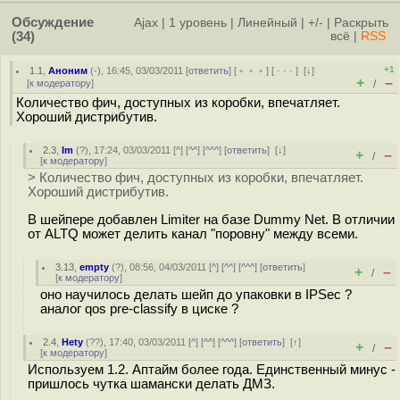
Обсуждение
Ajax
|
1 уровень
|
Линейный
|
+/-
|
Раскрыть
(34)
всё
|
RSS
+1
1.1
,
Аноним
(
-
), 16:45, 03/03/2011 [
ответить
] [
﹢﹢﹢
] [
· · ·
]
[
↓
]
+
–
[
к модератору
]
/
Количество фич, доступных из коробки, впечатляет.
Хороший дистрибутив.
2.3
,
Im
(
?
), 17:24, 03/03/2011 [
^
] [
^^
] [
^^^
] [
ответить
]
[
↓
]
+
–
/
[
к модератору
]
> Количество фич, доступных из коробки, впечатляет.
Хороший дистрибутив.
В шейпере добавлен Limiter на базе Dummy Net. В отличии
от ALTQ может делить канал "поровну" между всеми.
3.13
,
empty
(
?
), 08:56, 04/03/2011 [
^
] [
^^
] [
^^^
] [
ответить
]
+
–
/
[
к модератору
]
оно научилось делать шейп до упаковки в IPSec ?
аналог qos pre-classify в циске ?
2.4
,
Hety
(
??
), 17:40, 03/03/2011 [
^
] [
^^
] [
^^^
] [
ответить
]
[
↑
]
+
–
/
[
к модератору
]
Используем 1.2. Аптайм более года. Единственный минус -
пришлось чутка шамански делать ДМЗ.