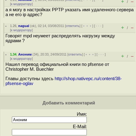
+
–
/
[
к модератору
]
а я могу в настройках PPTP указать имя удаленного сервера
а не его ip адрес?
1.26
,
nagual
(
ok
), 02:14, 03/08/2011 [
ответить
] [
﹢﹢﹢
] [
· · ·
]
+
–
/
[
к модератору
]
Говорят mpd неумеет распределять нагрузку между
ядрами ?
1.34
,
Аноним
(
34
), 20:33, 24/09/2011 [
ответить
] [
﹢﹢﹢
] [
· · ·
]
+
–
/
[
к модератору
]
Нашел перевод официальной книги по pfsense от
Christopher M. Buechler
Главы доступны здесь
http://shop.nativepc.ru/content/38-
pfsense-oglav
Добавить комментарий
Имя:
E-Mail: