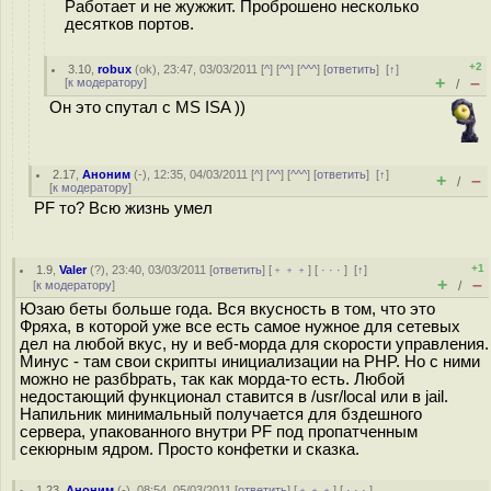
Работает и не жужжит. Проброшено несколько
десятков портов.
+2
3.10
,
robux
(
ok
), 23:47, 03/03/2011 [
^
] [
^^
] [
^^^
] [
ответить
]
[
↑
]
+
–
[
к модератору
]
/
Он это спутал с MS ISA ))
2.17
,
Аноним
(
-
), 12:35, 04/03/2011 [
^
] [
^^
] [
^^^
] [
ответить
]
[
↑
]
+
–
/
[
к модератору
]
PF то? Всю жизнь умел
+1
1.9
,
Valer
(
?
), 23:40, 03/03/2011 [
ответить
] [
﹢﹢﹢
] [
· · ·
]
[
↑
]
+
–
[
к модератору
]
/
Юзаю беты больше года. Вся вкусность в том, что это
Фряха, в которой уже все есть самое нужное для сетевых
дел на любой вкус, ну и веб-морда для скорости управления.
Минус - там свои скрипты инициализации на PHP. Но с ними
можно не разбbрать, так как морда-то есть. Любой
недостающий функционал ставится в /usr/local или в jail.
Напильник минимальный получается для бздешного
сервера, упакованного внутри PF под пропатченным
секюрным ядром. Просто конфетки и сказка.
1.23
,
Аноним
(
-
), 08:54, 05/03/2011 [
ответить
] [
﹢﹢﹢
] [
· · ·
]