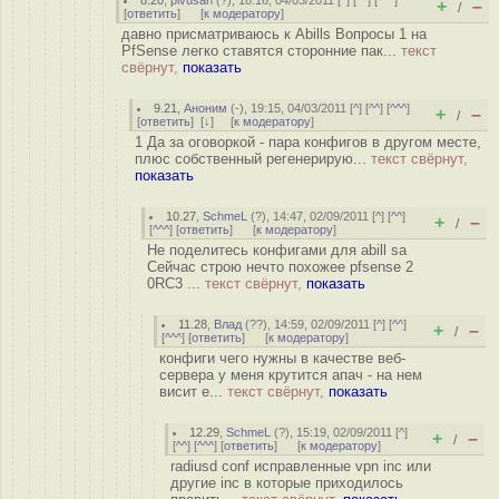
8.20
,
pivusan
(
?
), 18:16, 04/03/2011 [
^
] [
^^
] [
^^^
]
+
–
/
[
ответить
]
[
к модератору
]
давно присматриваюсь к Abills Вопросы 1 на
PfSense легко ставятся сторонние пак...
текст
свёрнут,
показать
9.21
,
Аноним
(
-
), 19:15, 04/03/2011 [
^
] [
^^
] [
^^^
]
+
–
/
[
ответить
]
[
↓
] [
к модератору
]
1 Да за оговоркой - пара конфигов в другом месте,
плюс собственный регенерирую...
текст свёрнут,
показать
10.27
,
SchmeL
(
?
), 14:47, 02/09/2011 [
^
] [
^^
]
+
–
/
[
^^^
] [
ответить
]
[
к модератору
]
Не поделитесь конфигами для abill sa
Сейчас строю нечто похожее pfsense 2
0RC3 ...
текст свёрнут,
показать
11.28
,
Влад
(
??
), 14:59, 02/09/2011 [
^
] [
^^
]
+
–
/
[
^^^
] [
ответить
]
[
к модератору
]
конфиги чего нужны в качестве веб-
сервера у меня крутится апач - на нем
висит е...
текст свёрнут,
показать
12.29
,
SchmeL
(
?
), 15:19, 02/09/2011 [
^
]
+
–
/
[
^^
] [
^^^
] [
ответить
]
[
к модератору
]
radiusd conf исправленные vpn inc или
другие inc в которые приходилось