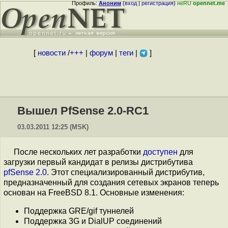
Профиль:
Аноним
(
вход
|
регистрация
)
неRU
opennet.me
[
новости
/
+++
|
форум
|
теги
|
]
Вышел PfSense 2.0-RC1
03.03.2011 12:25 (MSK)
После нескольких лет разработки
доступен
для
загрузки первый кандидат в релизы дистрибутива
pfSense 2.0
. Этот специализированный дистрибутив,
предназначенный для создания сетевых экранов теперь
основан на FreeBSD 8.1. Основные изменения:
Поддержка GRE/gif туннелей
Поддержка 3G и DialUP соединений