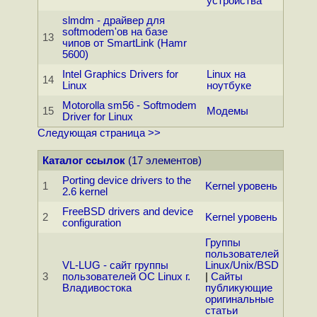
устройства
slmdm - драйвер для
softmodem'ов на базе
13
чипов от SmartLink (Hamr
5600)
Intel Graphics Drivers for
Linux на
14
Linux
ноутбуке
Motorolla sm56 - Softmodem
15
Модемы
Driver for Linux
Следующая страница >>
Каталог ссылок
(17 элементов)
Porting device drivers to the
1
Kernel уровень
2.6 kernel
FreeBSD drivers and device
2
Kernel уровень
configuration
Группы
пользователей
VL-LUG - сайт группы
Linux/Unix/BSD
3
пользователей ОС Linux г.
|
Сайты
Владивостока
публикующие
оригинальные
статьи