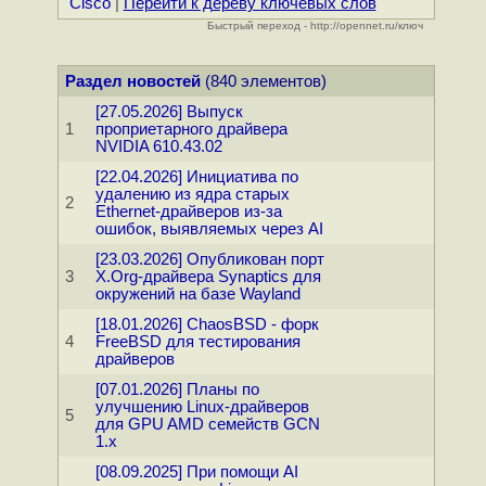
Cisco
|
Перейти к дереву ключевых слов
Быстрый переход - http://opennet.ru/ключ
Раздел новостей
(840 элементов)
[27.05.2026] Выпуск
1
проприетарного драйвера
NVIDIA 610.43.02
[22.04.2026] Инициатива по
удалению из ядра старых
2
Ethernet-драйверов из-за
ошибок, выявляемых через AI
[23.03.2026] Опубликован порт
3
X.Org-драйвера Synaptics для
окружений на базе Wayland
[18.01.2026] ChaosBSD - форк
4
FreeBSD для тестирования
драйверов
[07.01.2026] Планы по
улучшению Linux-драйверов
5
для GPU AMD семейств GCN
1.x
[08.09.2025] При помощи AI