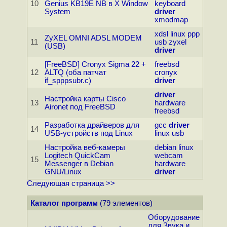
10
Genius KB19E NB в X Window
keyboard
System
driver
xmodmap
xdsl
linux
ppp
ZyXEL OMNI ADSL MODEM
11
usb
zyxel
(USB)
driver
[FreeBSD] Cronyx Sigma 22 +
freebsd
12
ALTQ (оба патчат
cronyx
if_spppsubr.c)
driver
driver
Настройка карты Cisco
13
hardware
Aironet под FreeBSD
freebsd
Разработка драйверов для
gcc
driver
14
USB-устройств под Linux
linux
usb
Настройка веб-камеры
debian
linux
Logitech QuickCam
webcam
15
Messenger в Debian
hardware
GNU/Linux
driver
Следующая страница >>
Каталог программ
(79 элементов)
Оборудование
для Звука и