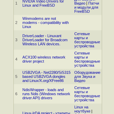
NVIDIA Video Drivers for
1
Видео
|
Патчи
Linux and FreeBSD
и модули для
FreeBSD
Winmodems are not
2
modems - compatibility with
Linux
Сетевые
DriverLoader - Linuxant
карты и
3
DriverLoader for Broadcom
беспроводные
Wireless LAN devices.
устройства
Сетевые
ACX100 wireless network
карты и
4
driver project
беспроводные
устройства
USB2VGA - Net2280/SiS315
Оборудование
5
based USB2VGA dongles
для Звука и
and Linux/X.org/XFree86
Видео
Сетевые
NdisWrapper - loads and
карты и
6
runs Ndis (Windows network
беспроводные
driver API) drivers
устройства
Linux на
ноутбуке
|
Linux-IrDA project - утилиты