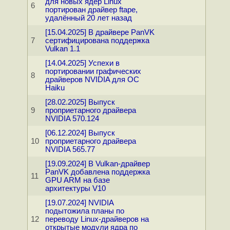
для новых ядер Linux
6
портирован драйвер ftape,
удалённый 20 лет назад
[15.04.2025] В драйвере PanVK
7
сертифицирована поддержка
Vulkan 1.1
[14.04.2025] Успехи в
портировании графических
8
драйверов NVIDIA для ОС
Haiku
[28.02.2025] Выпуск
9
проприетарного драйвера
NVIDIA 570.124
[06.12.2024] Выпуск
10
проприетарного драйвера
NVIDIA 565.77
[19.09.2024] В Vulkan-драйвер
PanVK добавлена поддержка
11
GPU ARM на базе
архитектуры V10
[19.07.2024] NVIDIA
подытожила планы по
12
переводу Linux-драйверов на
открытые модули ядра по