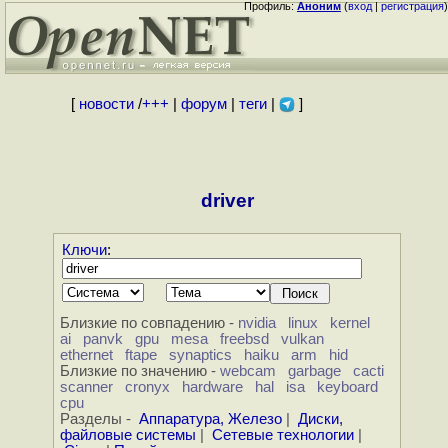
Профиль:
Аноним
(
вход
|
регистрация
)
[
новости
/
+++
|
форум
|
теги
|
]
driver
Ключи
:
Близкие по совпадению -
nvidia
linux
kernel
ai
panvk
gpu
mesa
freebsd
vulkan
ethernet
ftape
synaptics
haiku
arm
hid
Близкие по значению -
webcam
garbage
cacti
scanner
cronyx
hardware
hal
isa
keyboard
cpu
Разделы -
Аппаратура, Железо
|
Диски,
файловые системы
|
Сетевые технологии
|