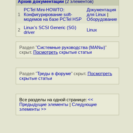
Архив документации
(2 элементов)
PCTel Mini-HOWTO:
Документация
1
Конфигурирование soft-
для Linux
|
модемов на базе PCTel HSP
Оборудование
Linux's SCSI Generic (SG)
2
Linux
driver
Раздел "
Системные руководства (MANы)
"
скрыт.
Посмотреть
скрытые статьи
Раздел "
Треды в форуме
" скрыт.
Посмотреть
скрытые статьи
Все разделы на одной странице:
<<
Предыдущие элементы
|
Следующие
элементы >>