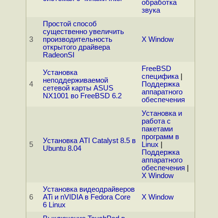
обработка
звука
Простой способ
существенно увеличить
3
производительность
X Window
открытого драйвера
RadeonSI
FreeBSD
Установка
специфика
|
неподдерживаемой
4
Поддержка
сетевой карты ASUS
аппаратного
NX1001 во FreeBSD 6.2
обеспечения
Установка и
работа с
пакетами
программ в
Установка ATI Catalyst 8.5 в
5
Linux
|
Ubuntu 8.04
Поддержка
аппаратного
обеспечения
|
X Window
Установка видеодрайверов
6
ATi и nVIDIA в Fedora Core
X Window
6 Linux