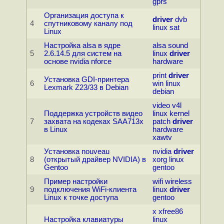
gprs
Организация доступа к
driver
dvb
4
спутниковому каналу под
linux
sat
Linux
Настройка alsa в ядре
alsa
sound
5
2.6.14.5 для систем на
linux
driver
основе nvidia nforce
hardware
print
driver
Установка GDI-принтера
6
win
linux
Lexmark Z23/33 в Debian
debian
video
v4l
Поддержка устройств видео
linux
kernel
7
захвата на кодеках SAA713x
patch
driver
в Linux
hardware
xawtv
Установка nouveau
nvidia
driver
8
(открытый драйвер NVIDIA) в
xorg
linux
Gentoo
gentoo
Пример настройки
wifi
wireless
9
подключения WiFi-клиента
linux
driver
Linux к точке доступа
gentoo
x
xfree86
Настройка клавиатуры
linux