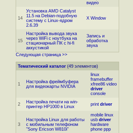
видео
Установка AMD Catalyst
11.5 на Debian-подобную
14
X Window
систему с Linux-ядром
2.6.39
Настройка вывода звука
Запись и
через WiFi с ноутбука на
15
обработка
стационарный ПК с hi-fi
звука
аккустикой
Следующая страница >>
Тематический каталог
(49 элементов)
linux
framebuffer
Настройка фреймбуфера
1
xfree86
video
для видеокарты NVIDIA
driver
console
Настройка печати на win-
2
print
driver
принтер HP1000 в Linux
mobile
linux
Настройка Linux для работы
usb
driver
3
с мобильным телефоном
hardware
"Sony Ericson W810i"
phone
ppp