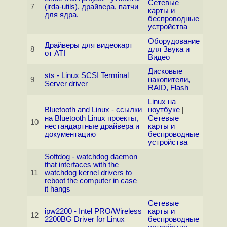
Сетевые
7
(irda-utils), драйвера, патчи
карты и
для ядра.
беспроводные
устройства
Оборудование
Драйверы для видеокарт
8
для Звука и
от ATI
Видео
Дисковые
sts - Linux SCSI Terminal
9
накопители,
Server driver
RAID, Flash
Linux на
Bluetooth and Linux - ссылки
ноутбуке
|
на Bluetooth Linux проекты,
Сетевые
10
нестандартные драйвера и
карты и
документацию
беспроводные
устройства
Softdog - watchdog daemon
that interfaces with the
11
watchdog kernel drivers to
reboot the computer in case
it hangs
Сетевые
ipw2200 - Intel PRO/Wireless
карты и
12
2200BG Driver for Linux
беспроводные