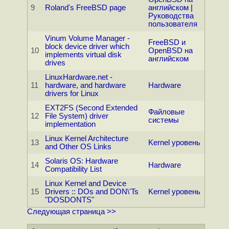
9
Roland's FreeBSD page
английском
|
Руководства
пользователя
Vinum Volume Manager -
FreeBSD и
block device driver which
10
OpenBSD на
implements virtual disk
английском
drives
LinuxHardware.net -
11
hardware, and hardware
Hardware
drivers for Linux
EXT2FS (Second Extended
Файловые
12
File System) driver
системы
implementation
Linux Kernel Architecture
13
Kernel уровень
and Other OS Links
Solaris OS: Hardware
14
Hardware
Compatibility List
Linux Kernel and Device
15
Drivers :: DOs and DON\'Ts
Kernel уровень
"DOSDONTS"
Следующая страница >>