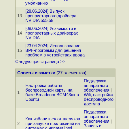
умолчанию
[28.06.2024] Выпуск
13
проприетарного драйвера
NVIDIA 555.58
[08.06.2024] Уязвимости в
14
проприетарных драйверах
NVIDIA
[23.04.2024] Использование
15
BPF-программ для решения
проблем в устройствах ввода
Следующая страница >>
Советы и заметки
(27 элементов)
Поддержка
Настройка работы
аппаратного
беспроводной карты на
обеспечения
|
1
базе Broadcom BCM43xx в
Wifi, настройка
Ubuntu
беспроводного
доступа
Поддержка
аппаратного
Как избавиться от щелчков
обеспечения
|
2
при запуске приложений на
Запись и
системах с чипами Intel