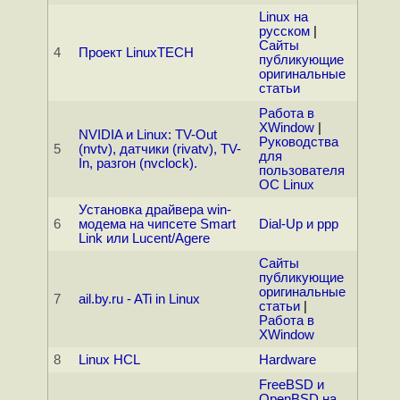
Linux на
русском
|
Сайты
4
Проект LinuxTECH
публикующие
оригинальные
статьи
Работа в
XWindow
|
NVIDIA и Linux: TV-Out
Руководства
5
(nvtv), датчики (rivatv), TV-
для
In, разгон (nvclock).
пользователя
ОС Linux
Установка драйвера win-
6
модема на чипсете Smart
Dial-Up и ppp
Link или Lucent/Agere
Сайты
публикующие
оригинальные
7
ail.by.ru - ATi in Linux
статьи
|
Работа в
XWindow
8
Linux HCL
Hardware
FreeBSD и
OpenBSD на