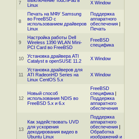
Выключение TouchPad в
7
X Window
Linux
Печать на МФУ Samsung
Поддержка
во FreeBSD с
аппаратного
8
использованием драйверов
обеспечения
|
Linux
Печать
Настройка работы Dell
FreeBSD
9
Wireless 1390 WLAN Mini-
специфика
PCI Card во FreeBSD
Установка драйвера ATI
10
X Window
Catalyst в openSUSE 11.2
Установка драйверов для
11
ATI RadeonHD Series на
X Window
Linux CentOS 5.x
FreeBSD
Новый способ
специфика
|
12
использования NDIS во
Поддержка
FreeBSD 5.x и 6.x
аппаратного
обеспечения
Поддержка
Как задействовать UVD
аппаратного
для ускорения
обеспечения
|
13
декодирования видео в
Обработка
Ubuntu Linux
изображений и