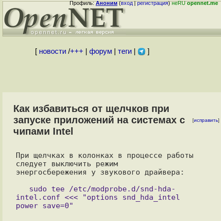
Профиль:
Аноним
(
вход
|
регистрация
)
неRU
opennet.me
[
новости
/
+++
|
форум
|
теги
|
]
Как избавиться от щелчков при
запуске приложений на системах с
[
исправить
]
чипами Intel
При щелчках в колонках в процессе работы 
следует выключить режим

энергосбережения у звукового драйвера:

   sudo tee /etc/modprobe.d/snd-hda-
intel.conf <<< "options snd_hda_intel 