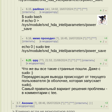
6.15
,
pavlinux
(
ok
), 14:02, 16/07/2024 [
^
] [
^^
] [
^^^
]
+
–
/
[
ответить
]
[
к модератору
]
$ sudo bash
# echo 0 >
/sys/module/snd_hda_intel/parameters/power
_save
6.16
,
мимо проходил
(
?
), 16:45, 16/07/2024 [
^
] [
^^
] [
^^^
]
+4
[
ответить
]
[
к модератору
]
+
–
/
echo 0 | sudo tee
/sys/module/snd_hda_intel/parameters/power_save
6.25
,
qqq
(
??
), 21:53, 21/08/2024 [
^
] [
^^
] [
^^^
] [
ответить
]
+2
[
к модератору
]
+
–
/
Что же вы все такие странные пошли. Даже с
sudo :)
Переадресация вывода происходит от текущего
пользователя (в оболочке, которая запускает
sudo).
Самый правильный вариант решения проблемы -
в комментарии с tee.
3.7
,
Аноним
(
7
), 08:46, 05/07/2024 [
^
] [
^^
] [
^^^
] [
ответить
]
[
↑
]
+2
[
к модератору
]
+
–
/
> Конечно если не монолитное ядро