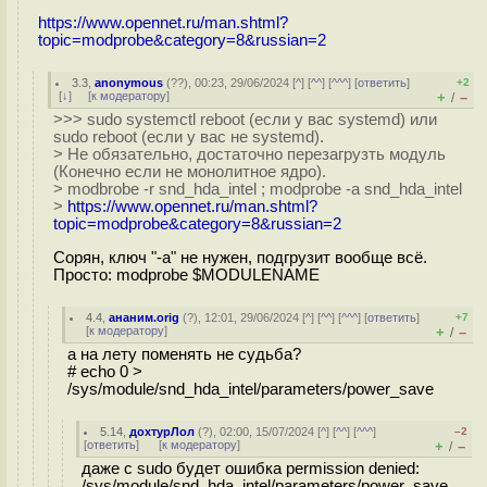
https://www.opennet.ru/man.shtml?
topic=modprobe&category=8&russian=2
3.3
,
anonymous
(
??
), 00:23, 29/06/2024 [
^
] [
^^
] [
^^^
] [
ответить
]
+2
[
↓
] [
к модератору
]
+
–
/
>>> sudo systemctl reboot (если у вас systemd) или
sudo reboot (если у вас не systemd).
> Не обязательно, достаточно перезагрузть модуль
(Конечно если не монолитное ядро).
> modbrobe -r snd_hda_intel ; modprobe -a snd_hda_intel
>
https://www.opennet.ru/man.shtml?
topic=modprobe&category=8&russian=2
Сорян, ключ "-a" не нужен, подгрузит вообще всё.
Просто: modprobe $MODULENAME
4.4
,
ананим.orig
(
?
), 12:01, 29/06/2024 [
^
] [
^^
] [
^^^
] [
ответить
]
+7
[
к модератору
]
+
–
/
а на лету поменять не судьба?
# echo 0 >
/sys/module/snd_hda_intel/parameters/power_save
5.14
,
дохтурЛол
(
?
), 02:00, 15/07/2024 [
^
] [
^^
] [
^^^
]
–2
[
ответить
]
[
к модератору
]
+
–
/
даже с sudo будет ошибка permission denied:
/sys/module/snd_hda_intel/parameters/power_save