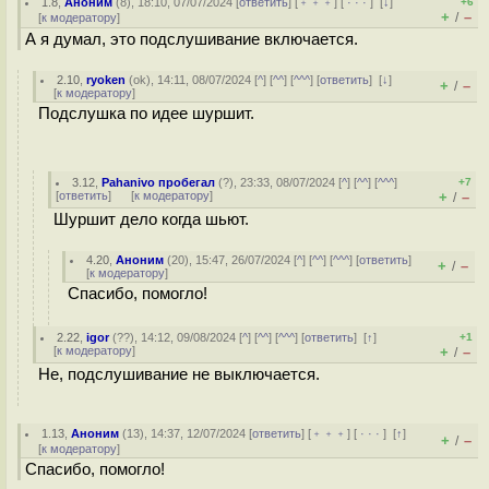
1.8
,
Аноним
(
8
), 18:10, 07/07/2024 [
ответить
] [
﹢﹢﹢
] [
· · ·
]
[
↓
]
+6
+
–
/
[
к модератору
]
А я думал, это подслушивание включается.
2.10
,
ryoken
(
ok
), 14:11, 08/07/2024 [
^
] [
^^
] [
^^^
] [
ответить
]
[
↓
]
+
–
/
[
к модератору
]
Подслушка по идее шуршит.
3.12
,
Pahanivo пробегал
(
?
), 23:33, 08/07/2024 [
^
] [
^^
] [
^^^
]
+7
[
ответить
]
[
к модератору
]
+
–
/
Шуршит дело когда шьют.
4.20
,
Аноним
(
20
), 15:47, 26/07/2024 [
^
] [
^^
] [
^^^
] [
ответить
]
+
–
/
[
к модератору
]
Спасибо, помогло!
2.22
,
igor
(
??
), 14:12, 09/08/2024 [
^
] [
^^
] [
^^^
] [
ответить
]
[
↑
]
+1
[
к модератору
]
+
–
/
Не, подслушивание не выключается.
1.13
,
Аноним
(
13
), 14:37, 12/07/2024 [
ответить
] [
﹢﹢﹢
] [
· · ·
]
[
↑
]
+
–
/
[
к модератору
]
Спасибо, помогло!