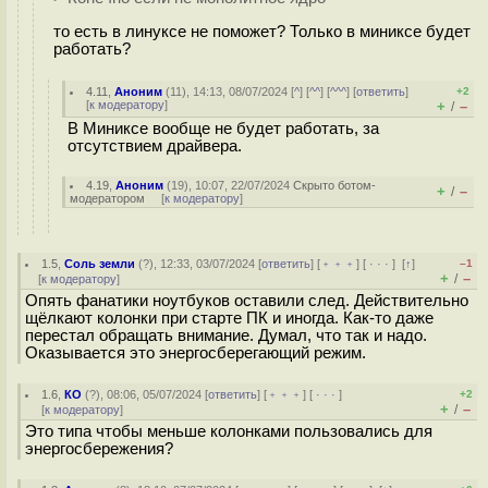
то есть в линуксе не поможет? Только в миниксе будет
работать?
4.11
,
Аноним
(
11
), 14:13, 08/07/2024 [
^
] [
^^
] [
^^^
] [
ответить
]
+2
[
к модератору
]
+
–
/
В Миниксе вообще не будет работать, за
отсутствием драйвера.
4.19
,
Аноним
(
19
), 10:07, 22/07/2024
Скрыто ботом-
+
–
/
модератором
[
к модератору
]
1.5
,
Соль земли
(
?
), 12:33, 03/07/2024 [
ответить
] [
﹢﹢﹢
] [
· · ·
]
[
↑
]
–1
+
–
/
[
к модератору
]
Опять фанатики ноутбуков оставили след. Действительно
щёлкают колонки при старте ПК и иногда. Как-то даже
перестал обращать внимание. Думал, что так и надо.
Оказывается это энергосберегающий режим.
1.6
,
КО
(
?
), 08:06, 05/07/2024 [
ответить
] [
﹢﹢﹢
] [
· · ·
]
+2
+
–
/
[
к модератору
]
Это типа чтобы меньше колонками пользовались для
энергосбережения?