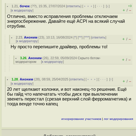
1.21
,
бочок
(
??
), 15:35, 27/07/2024 [
ответить
] [
﹢﹢﹢
] [
· · ·
]
[
↓
]
+3
+
–
/
[
к модератору
]
Отлично, вместо исправления проблемы отключаем
энергосбережение. Давайте ещё ACPI на всякий случай
отрубим.
2.23
,
Аноним
(
23
), 10:13, 16/08/2024 [
^
] [
^^
] [
^^^
] [
ответить
]
+
–
/
[
к модератору
]
Ну просто перепишите драйвер, проблемы то!
3.26
,
Аноним
(
26
), 22:59, 05/09/2024
Скрыто ботом-
+
–
/
модератором
[
к модератору
]
1.28
,
Аноним
(
28
), 08:59, 25/04/2025 [
ответить
] [
﹢﹢﹢
] [
· · ·
]
[
↑
]
+
–
/
[
к модератору
]
20 лет щелкают колонки, и вот наконец-то решение. Ещё
бы гайд что напечатать чтобы диск при выключении
звенеть перестал (срезая верхний слой ферромагнетика) и
тогда венде точно капец
игнорирование участников
|
лог модерирования