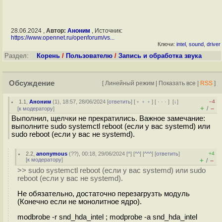
28.06.2024 ,
Автор:
Аноним
, Источник:
https://www.opennet.ru/openforum/vs...
Ключи:
intel
,
sound
,
driver
Раздел:
Корень
/
Пользователю
/
Запись и обработка звука
Обсуждение
[
Линейный режим
|
Показать все
|
RSS
]
1.1
,
Аноним
(
1
), 18:57, 28/06/2024 [
ответить
] [
﹢﹢﹢
] [
· · ·
]
[
↓
]
–4
+
–
/
[
к модератору
]
Выполнил, щелчки не прекратились. Важное замечание:
выполните sudo systemctl reboot (если у вас systemd) или
sudo reboot (если у вас не systemd).
2.2
,
anonymous
(
??
), 00:18, 29/06/2024 [
^
] [
^^
] [
^^^
] [
ответить
]
+4
[
к модератору
]
+
–
/
>> sudo systemctl reboot (если у вас systemd) или sudo
reboot (если у вас не systemd).
Не обязательно, достаточно перезагрузть модуль
(Конечно если не монолитное ядро).
modbrobe -r snd_hda_intel ; modprobe -a snd_hda_intel