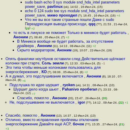
sudo bash echo 0 sys module snd_hda_intel parameters
power_save
,
pavlinux
(ok), 14:02 , 16-Июл-24, (15)
echo 0 124 sudo tee sys module snd_hda_intel parameters
power_save
,
мимо проходил
(?), 16:45 , 16-Июл-24, (16)
+4
Что же вы все такие странные пошли Даже с sudo
Переадресация вывода происходи
,
qqq
(??), 21:53 , 21-Авг-24,
(
)
25
+2
то есть в линуксе не поможет Только в миниксе будет работать
,
Аноним
(7), 08:46 , 05-Июл-24, (7)
+2
В Миниксе вообще не будет работать, за отсутствием
драйвера
,
Аноним
(11), 14:13 , 08-Июл-24, (11)
+2
Скрыто модератором
,
Аноним
(19), 10:07 , 22-Июл-24, (19)
Опять фанатики ноутбуков оставили след Действительно щёлкают
колонки при старте
,
Соль земли
(?), 12:33 , 03-Июл-24, (5)
–1
Это типа чтобы меньше колонками пользовались для
энергосбережения
,
КО
(?), 08:06 , 05-Июл-24, (6)
+2
А я думал, это подслушивание включается
,
Аноним
(8), 18:10 , 07-
Июл-24, (8)
+6
Подслушка по идее шуршит
,
ryoken
(ok), 14:11 , 08-Июл-24, (10)
Шуршит дело когда шьют
,
Pahanivo пробегал
(?), 23:33 , 08-
Июл-24, (12)
+7
Спасибо, помогло
,
Аноним
(20), 15:47 , 26-Июл-24, (
20
)
Не, подслушивание не выключается
,
igor
(??), 14:12 , 09-Авг-24, (
22
)
+1
Спасибо, помогло
,
Аноним
(13), 14:37 , 12-Июл-24, (13)
Отлично, вместо исправления проблемы отключаем
энергосбережение Давайте ещё ACP
,
бочок
(??), 15:35 , 27-Июл-24, (
21
)
+3