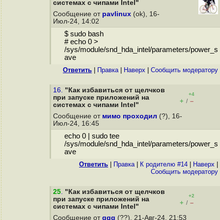
системах с чипами Intel"
Сообщение от
pavlinux
(ok), 16-
Июл-24, 14:02
$ sudo bash
# echo 0 >
/sys/module/snd_hda_intel/parameters/power_s
ave
Ответить
|
Правка
|
Наверх
|
Cообщить модератору
16.
"Как избавиться от щелчков
+4
при запуске приложений на
+
–
/
системах с чипами Intel"
Сообщение от
мимо проходил
(?), 16-
Июл-24, 16:45
echo 0 | sudo tee
/sys/module/snd_hda_intel/parameters/power_s
ave
Ответить
|
Правка
|
К родителю #14
|
Наверх
|
Cообщить модератору
25
.
"Как избавиться от щелчков
+2
при запуске приложений на
+
–
/
системах с чипами Intel"
Сообщение от
qqq
(??), 21-Авг-24, 21:53