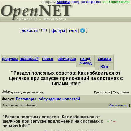
Профиль:
Аноним
(
вход
|
регистрация
)
неRU
opennet.me
[
новости
/
+++
|
форум
|
теги
|
]
форумы
правила/FAQ
поиск
регистрация
вход/
слежка
выход
RSS
"Раздел полезных советов: Как избавиться от
щелчков при запуске приложений на системах с
чипами Intel"
Вариант для распечатки
Пред. тема
|
След. тема
Форум
Разговоры, обсуждение новостей
Изначальное сообщение
[
Отслеживать
]
"Раздел полезных советов: Как избавиться от
щелчков при запуске приложений на системах с
+
–
/
чипами Intel"