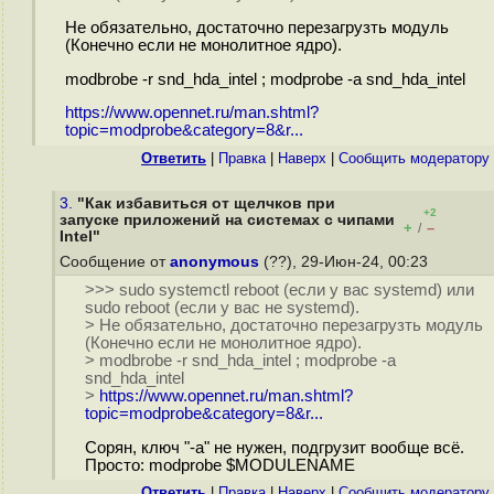
Не обязательно, достаточно перезагрузть модуль
(Конечно если не монолитное ядро).
modbrobe -r snd_hda_intel ; modprobe -a snd_hda_intel
https://www.opennet.ru/man.shtml?
topic=modprobe&category=8&r...
Ответить
|
Правка
|
Наверх
|
Cообщить модератору
3.
"Как избавиться от щелчков при
+2
запуске приложений на системах с чипами
+
–
/
Intel"
Сообщение от
anonymous
(??), 29-Июн-24, 00:23
>>> sudo systemctl reboot (если у вас systemd) или
sudo reboot (если у вас не systemd).
> Не обязательно, достаточно перезагрузть модуль
(Конечно если не монолитное ядро).
> modbrobe -r snd_hda_intel ; modprobe -a
snd_hda_intel
>
https://www.opennet.ru/man.shtml?
topic=modprobe&category=8&r...
Сорян, ключ "-a" не нужен, подгрузит вообще всё.
Просто: modprobe $MODULENAME
Ответить
|
Правка
|
Наверх
|
Cообщить модератору