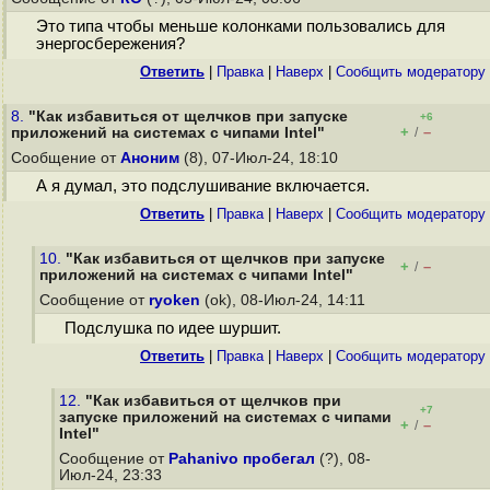
Это типа чтобы меньше колонками пользовались для
энергосбережения?
Ответить
|
Правка
|
Наверх
|
Cообщить модератору
8.
"Как избавиться от щелчков при запуске
+6
+
–
приложений на системах с чипами Intel"
/
Сообщение от
Аноним
(8), 07-Июл-24, 18:10
А я думал, это подслушивание включается.
Ответить
|
Правка
|
Наверх
|
Cообщить модератору
10.
"Как избавиться от щелчков при запуске
+
–
/
приложений на системах с чипами Intel"
Сообщение от
ryoken
(ok), 08-Июл-24, 14:11
Подслушка по идее шуршит.
Ответить
|
Правка
|
Наверх
|
Cообщить модератору
12.
"Как избавиться от щелчков при
+7
запуске приложений на системах с чипами
+
–
/
Intel"
Сообщение от
Pahanivo пробегал
(?), 08-
Июл-24, 23:33