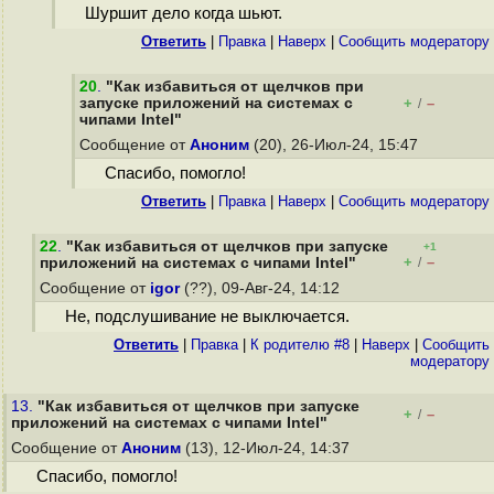
Шуршит дело когда шьют.
Ответить
|
Правка
|
Наверх
|
Cообщить модератору
20
.
"Как избавиться от щелчков при
запуске приложений на системах с
+
–
/
чипами Intel"
Сообщение от
Аноним
(20), 26-Июл-24, 15:47
Спасибо, помогло!
Ответить
|
Правка
|
Наверх
|
Cообщить модератору
22
.
"Как избавиться от щелчков при запуске
+1
+
–
приложений на системах с чипами Intel"
/
Сообщение от
igor
(??), 09-Авг-24, 14:12
Не, подслушивание не выключается.
Ответить
|
Правка
|
К родителю #8
|
Наверх
|
Cообщить
модератору
13.
"Как избавиться от щелчков при запуске
+
–
/
приложений на системах с чипами Intel"
Сообщение от
Аноним
(13), 12-Июл-24, 14:37
Спасибо, помогло!