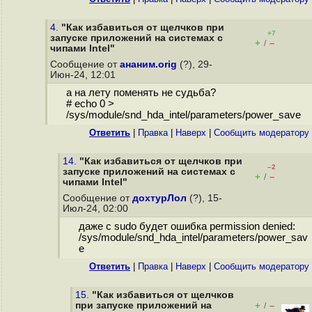
4.
"Как избавиться от щелчков при
+7
запуске приложений на системах с
+
–
/
чипами Intel"
Сообщение от
ананим.orig
(?), 29-
Июн-24, 12:01
а на лету поменять не судьба?
# echo 0 >
/sys/module/snd_hda_intel/parameters/power_save
Ответить
|
Правка
|
Наверх
|
Cообщить модератору
14.
"Как избавиться от щелчков при
–2
запуске приложений на системах с
+
–
/
чипами Intel"
Сообщение от
дохтурЛол
(?), 15-
Июл-24, 02:00
даже с sudo будет ошибка permission denied:
/sys/module/snd_hda_intel/parameters/power_sav
e
Ответить
|
Правка
|
Наверх
|
Cообщить модератору
15.
"Как избавиться от щелчков
при запуске приложений на
+
–
/