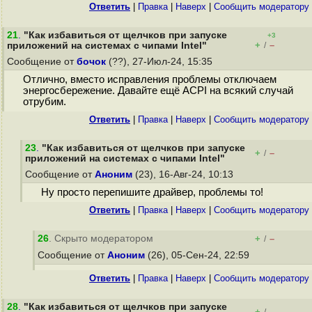
Ответить
|
Правка
|
Наверх
|
Cообщить модератору
21
.
"Как избавиться от щелчков при запуске
+3
+
–
приложений на системах с чипами Intel"
/
Сообщение от
бочок
(??), 27-Июл-24, 15:35
Отлично, вместо исправления проблемы отключаем
энергосбережение. Давайте ещё ACPI на всякий случай
отрубим.
Ответить
|
Правка
|
Наверх
|
Cообщить модератору
23
.
"Как избавиться от щелчков при запуске
+
–
/
приложений на системах с чипами Intel"
Сообщение от
Аноним
(23), 16-Авг-24, 10:13
Ну просто перепишите драйвер, проблемы то!
Ответить
|
Правка
|
Наверх
|
Cообщить модератору
26
. Скрыто модератором
+
–
/
Сообщение от
Аноним
(26), 05-Сен-24, 22:59
Ответить
|
Правка
|
Наверх
|
Cообщить модератору
28
.
"Как избавиться от щелчков при запуске
+
–