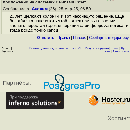
/
приложений на системах с чипами Intel"
Сообщение от
Аноним
(28), 25-Апр-25, 08:59
20 лет щелкают колонки, и вот наконец-то решение. Ещё
бы гайд что напечатать чтобы диск при выключении
звенеть перестал (срезая верхний слой ферромагнетика) и
тогда венде точно капец
Ответить
|
Правка
|
Наверх
|
Cообщить модератору
Архив
|
Рекомендовать для помещения в FAQ
|
Индекс форумов
|
Темы
|
Пред.
Удалить
тема
|
След. тема
Партнёры:
Хостинг: