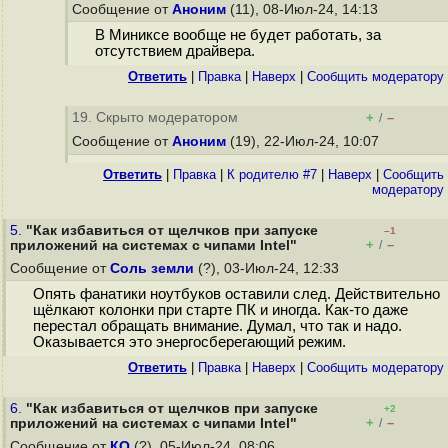
Сообщение от
Аноним
(11), 08-Июл-24, 14:13
В Миниксе вообще не будет работать, за
отсутствием драйвера.
Ответить
|
Правка
|
Наверх
|
Cообщить модератору
19. Скрыто модератором
+
–
/
Сообщение от
Аноним
(19), 22-Июл-24, 10:07
Ответить
|
Правка
|
К родителю #7
|
Наверх
|
Cообщить
модератору
5.
"Как избавиться от щелчков при запуске
–1
+
–
приложений на системах с чипами Intel"
/
Сообщение от
Соль земли
(?), 03-Июл-24, 12:33
Опять фанатики ноутбуков оставили след. Действительно
щёлкают колонки при старте ПК и иногда. Как-то даже
перестал обращать внимание. Думал, что так и надо.
Оказывается это энергосберегающий режим.
Ответить
|
Правка
|
Наверх
|
Cообщить модератору
6.
"Как избавиться от щелчков при запуске
+2
+
–
приложений на системах с чипами Intel"
/
Сообщение от
КО
(?), 05-Июл-24, 08:06