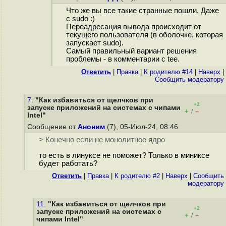
Что же вы все такие странные пошли. Даже
с sudo :)
Переадресация вывода происходит от
текущего пользователя (в оболочке, которая
запускает sudo).
Самый правильный вариант решения
проблемы - в комментарии с tee.
Ответить
|
Правка
|
К родителю #14
|
Наверх
|
Cообщить модератору
7.
"Как избавиться от щелчков при
+2
запуске приложений на системах с чипами
+
–
/
Intel"
Сообщение от
Аноним
(7), 05-Июл-24, 08:46
> Конечно если не монолитное ядро
то есть в линуксе не поможет? Только в миниксе
будет работать?
Ответить
|
Правка
|
К родителю #2
|
Наверх
|
Cообщить
модератору
11.
"Как избавиться от щелчков при
+2
запуске приложений на системах с
+
–
/
чипами Intel"