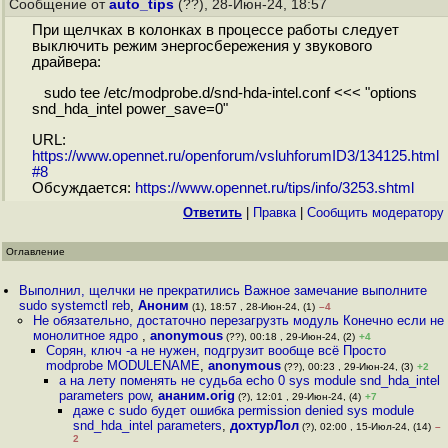
Сообщение от
auto_tips
(??), 28-Июн-24, 18:57
При щелчках в колонках в процессе работы следует
выключить режим энергосбережения у звукового
драйвера:
sudo tee /etc/modprobe.d/snd-hda-intel.conf <<< "options
snd_hda_intel power_save=0"
URL:
https://www.opennet.ru/openforum/vsluhforumID3/134125.html
#8
Обсуждается:
https://www.opennet.ru/tips/info/3253.shtml
Ответить
|
Правка
|
Cообщить модератору
Оглавление
Выполнил, щелчки не прекратились Важное замечание выполните
sudo systemctl reb
,
Аноним
(1), 18:57 , 28-Июн-24, (1)
–4
Не обязательно, достаточно перезагрузть модуль Конечно если не
монолитное ядро
,
anonymous
(??), 00:18 , 29-Июн-24, (2)
+4
Сорян, ключ -a не нужен, подгрузит вообще всё Просто
modprobe MODULENAME
,
anonymous
(??), 00:23 , 29-Июн-24, (3)
+2
а на лету поменять не судьба echo 0 sys module snd_hda_intel
parameters pow
,
ананим.orig
(?), 12:01 , 29-Июн-24, (4)
+7
даже с sudo будет ошибка permission denied sys module
snd_hda_intel parameters
,
дохтурЛол
(?), 02:00 , 15-Июл-24, (14)
–
2