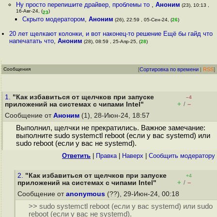
Ну просто перепишите драйвер, проблемы то
,
Аноним
(23), 10:13 ,
16-Авг-24, (
)
23
Скрыто модератором
,
Аноним
(26), 22:59 , 05-Сен-24, (
26
)
20 лет щелкают колонки, и вот наконец-то решение Ещё бы гайд что
напечатать что
,
Аноним
(28), 08:59 , 25-Апр-25, (
28
)
Сообщения
[
Сортировка по времени
|
RSS
]
1.
"Как избавиться от щелчков при запуске
–4
+
–
приложений на системах с чипами Intel"
/
Сообщение от
Аноним
(1), 28-Июн-24, 18:57
Выполнил, щелчки не прекратились. Важное замечание:
выполните sudo systemctl reboot (если у вас systemd) или
sudo reboot (если у вас не systemd).
Ответить
|
Правка
|
Наверх
|
Cообщить модератору
2.
"Как избавиться от щелчков при запуске
+4
+
–
приложений на системах с чипами Intel"
/
Сообщение от
anonymous
(??), 29-Июн-24, 00:18
>> sudo systemctl reboot (если у вас systemd) или sudo
reboot (если у вас не systemd).