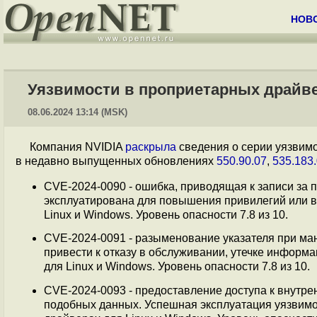
НОВ
Уязвимости в проприетарных драйве
08.06.2024 13:14 (MSK)
Компания NVIDIA
раскрыла
сведения о серии уязвим
в недавно выпущенных обновлениях
550.90.07
,
535.183
CVE‑2024‑0090 - ошибка, приводящая к записи за
эксплуатирована для повышения привилегий или в
Linux и Windows. Уровень опасности 7.8 из 10.
CVE‑2024‑0091 - разыменование указателя при ма
привести к отказу в обслуживании, утечке инфор
для Linux и Windows. Уровень опасности 7.8 из 10.
CVE‑2024‑0093 - предоставление доступа к внутр
подобных данных. Успешная эксплуатация уязвимо