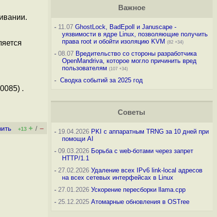
Важное
ивании.
-
11.07
GhostLock, BadEpoll и Januscape -
уязвимости в ядре Linux, позволяющие получить
права root и обойти изоляцию KVM
ляется
(82 +34)
-
08.07
Вредительство со стороны разработчика
OpenMandriva, которое могло причинить вред
пользователям
(107 +34)
-
Сводка событий за 2025 год
085) .
Советы
+
–
вить
/
+13
-
19.04.2026
PKI с аппаратным TRNG за 10 дней при
помощи AI
-
09.03.2026
Борьба с web-ботами через запрет
HTTP/1.1
-
27.02.2026
Удаление всех IPv6 link-local адресов
на всех сетевых интерфейсах в Linux
-
27.01.2026
Ускорение пересборки llama.cpp
-
25.12.2025
Атомарные обновления в OSTree