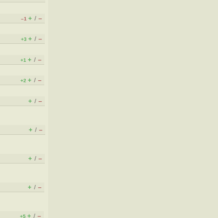
+
–
/
–1
+
–
/
+3
+
–
/
+1
+
–
/
+2
+
–
/
+
–
/
+
–
/
+
–
/
+
–
/
+5