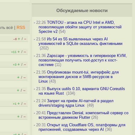
Обсуждаемые новости
-
22:26
TONTOU - атака на CPU Intel и AMD,
позволяющая обойти защиту от уязвимостей
ть всё
|
RSS
Spectre v2
(54)
+
–
/
-
21:58
Из 54 из 55 выявленных через AI
–8
уязвимостей в SQLite оказались фиктивными
(202)
+
–
/
+11
-
21:36
Zapscape - уязвимость в гипервизоре KVM,
позволяющая получить root-доступ к хост-
+
–
/
системе
(11)
+3
-
21:35
Опубликован mount-tui, интерфейс для
монтирования дисков и SMB-ресурсов в
+
–
/
Linux
(43)
-
21:35
Выпуск uutils 0.10, варианта GNU Coreutils
+
–
/
на языке Rust
(104)
-
21:24
Запрет на приём AI-патчей в раздел
+
–
/
+1
drivers/staging ядра Linux
(49)
-
20:41
Представлен Denial, композитный сервер со
+
–
/
встроенным движком Flutter
(26)
-
20:31
Открыт код Cloudflare OS, платформы для
приложений, создаваемых через AI
(36)
+
–
/
+6