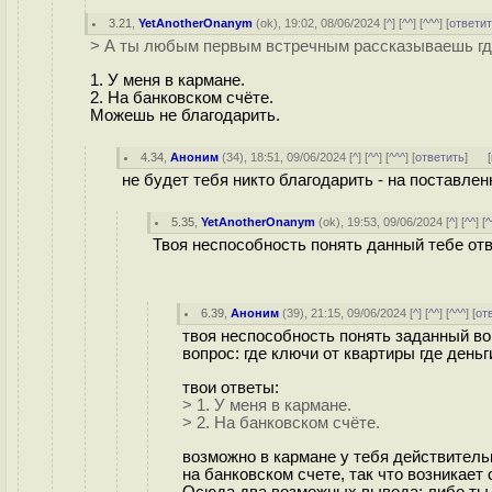
3.21
,
YetAnotherOnanym
(
ok
), 19:02, 08/06/2024 [
^
] [
^^
] [
^^^
] [
ответи
> А ты любым первым встречным рассказываешь где
1. У меня в кармане.
2. На банковском счёте.
Можешь не благодарить.
4.34
,
Аноним
(
34
), 18:51, 09/06/2024 [
^
] [
^^
] [
^^^
] [
ответить
]
[
не будет тебя никто благодарить - на поставлен
5.35
,
YetAnotherOnanym
(
ok
), 19:53, 09/06/2024 [
^
] [
^^
] [
^
Твоя неспособность понять данный тебе отве
6.39
,
Аноним
(
39
), 21:15, 09/06/2024 [
^
] [
^^
] [
^^^
] [
от
твоя неспособность понять заданный во
вопрос: где ключи от квартиры где день
твои ответы:
> 1. У меня в кармане.
> 2. На банковском счёте.
возможно в кармане у тебя действитель
на банковском счете, так что возникает 
Осюда два возможных вывода: либо ты н