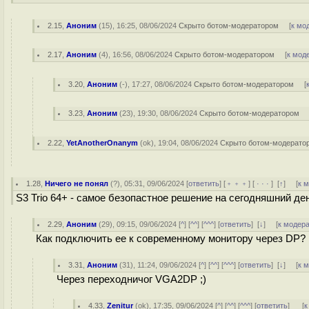
2.15
,
Аноним
(
15
), 16:25, 08/06/2024
Скрыто ботом-модератором
[
к мо
2.17
,
Аноним
(
4
), 16:56, 08/06/2024
Скрыто ботом-модератором
[
к мод
3.20
,
Аноним
(
-
), 17:27, 08/06/2024
Скрыто ботом-модератором
[
3.23
,
Аноним
(
23
), 19:30, 08/06/2024
Скрыто ботом-модератором
2.22
,
YetAnotherOnanym
(
ok
), 19:04, 08/06/2024
Скрыто ботом-модерато
1.28
,
Ничего не понял
(
?
), 05:31, 09/06/2024 [
ответить
] [
﹢﹢﹢
] [
· · ·
]
[
↑
] [
к 
S3 Trio 64+ - самое безопастное решение на сегодняшний де
2.29
,
Аноним
(
29
), 09:15, 09/06/2024 [
^
] [
^^
] [
^^^
] [
ответить
]
[
↓
] [
к модер
Как подключить ее к современному монитору через DP?
3.31
,
Аноним
(
31
), 11:24, 09/06/2024 [
^
] [
^^
] [
^^^
] [
ответить
]
[
↓
] [
к 
Через переходничог VGA2DP ;)
4.33
,
Zenitur
(
ok
), 17:35, 09/06/2024 [
^
] [
^^
] [
^^^
] [
ответить
]
[
к