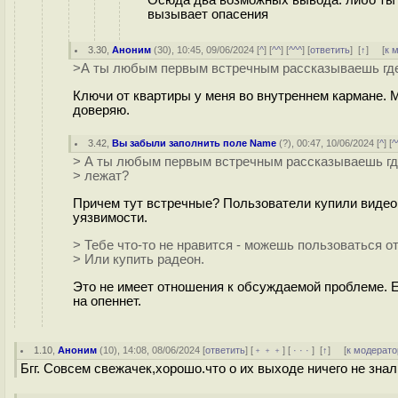
вызывает опасения
3.30
,
Аноним
(
30
), 10:45, 09/06/2024 [
^
] [
^^
] [
^^^
] [
ответить
]
[
↑
] [
к 
>А ты любым первым встречным рассказываешь где 
Ключи от квартиры у меня во внутреннем кармане. 
доверяю.
3.42
,
Вы забыли заполнить поле Name
(
?
), 00:47, 10/06/2024 [
^
] [
^
> А ты любым первым встречным рассказываешь где
> лежат?
Причем тут встречные? Пользователи купили видеок
уязвимости.
> Тебе что-то не нравится - можешь пользоваться 
> Или купить радеон.
Это не имеет отношения к обсуждаемой проблеме. Е
на опеннет.
1.10
,
Аноним
(
10
), 14:08, 08/06/2024 [
ответить
] [
﹢﹢﹢
] [
· · ·
]
[
↑
] [
к модерато
Бгг. Совсем свежачек,хорошо.что о их выходе ничего не знал