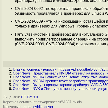
драйверах для Linux и Windows. Уровень опасности 
CVE‑2024‑0092 - некорректная проверка и обработ
Уязвимость проявляется в драйверах для Linux и W
CVE‑2024‑0089 - утечка информации, оставшейся 
только в драйверах для Windows. Уровень опасности
Пять уязвимостей в драйверах для виртуального G
выполнить привилегированные операции на сторон
(CVE‑2024‑0099, CVE‑2024‑0084) или выполнения 
Главная ссылка к новости (
https://nvidia.custhelp.com/ap..
OpenNews: Представитель NVIDIA ответил на вопросы, 
OpenNews: NVIDIA начнёт использовать открытые модул
OpenNews: NVIDIA препятствует разработке транслиру
OpenNews: Выпуск проприетарного драйвера NVIDIA 550
OpenNews: NVK и Zink существенно улучшили ситуаци
Лицензия:
CC BY 3.0
Короткая ссылка: https://opennet.ru/61337-nvidia
Ключевые слова:
nvidia
,
driver