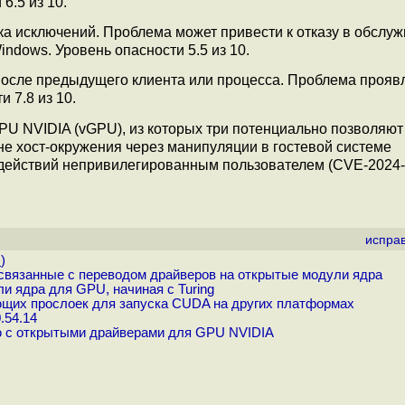
6.5 из 10.
ка исключений. Проблема может привести к отказу в обслуж
indows. Уровень опасности 5.5 из 10.
после предыдущего клиента или процесса. Проблема прояв
 7.8 из 10.
PU NVIDIA (vGPU), из которых три потенциально позволяют
е хост-окружения через манипуляции в гостевой системе
действий непривилегированным пользователем (CVE‑2024‑0
испра
.
)
связанные с переводом драйверов на открытые модули ядра
и ядра для GPU, начиная с Turing
ющих прослоек для запуска CUDA на других платформах
.54.14
ю с открытыми драйверами для GPU NVIDIA