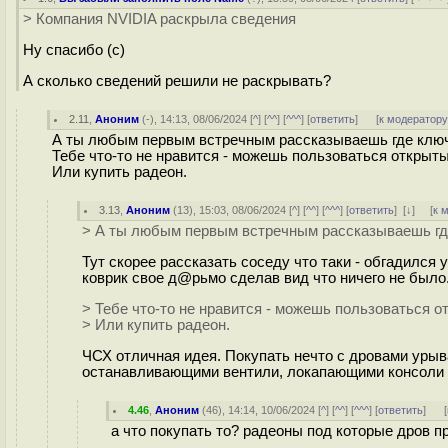
> Компания NVIDIA раскрыла сведения
Ну спасибо (с)
А сколько сведений решили не раскрывать?
2.11
,
Аноним
(
-
), 14:13, 08/06/2024 [
^
] [
^^
] [
^^^
] [
ответить
]
[
к модератор
А ты любым первым встречным рассказываешь где ключи
Тебе что-то не нравится - можешь пользоваться открыт
Или купить радеон.
3.13
,
Аноним
(
13
), 15:03, 08/06/2024 [
^
] [
^^
] [
^^^
] [
ответить
]
[
↓
] [
к 
> А ты любым первым встречным рассказываешь где
Тут скорее рассказать соседу что таки - обгадился 
коврик свое д@рьмо сделав вид что ничего не было.
> Тебе что-то не нравится - можешь пользоваться 
> Или купить радеон.
ЧСХ отличная идея. Покупать нечто с дровами урыв
останавливающими вентили, локапающими консоли и 
4.46
,
Аноним
(
46
), 14:14, 10/06/2024 [
^
] [
^^
] [
^^^
] [
ответить
]
[
а что покупать то? радеоны под которые дров п