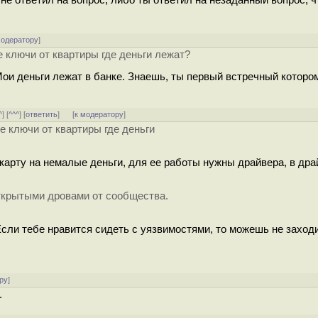
модератору
]
ключи от квартиры где деньги лежат?
Мои деньги лежат в банке. Знаешь, ты первый встречный которо
^
] [
^^^
] [
ответить
]
[
к модератору
]
 ключи от квартиры где деньги
арту на немалые деньги, для ее работы нужны драйвера, в дра
открытыми дровами от сообщества.
сли тебе нравится сидеть с уязвимостями, то можешь не заход
ру
]
.