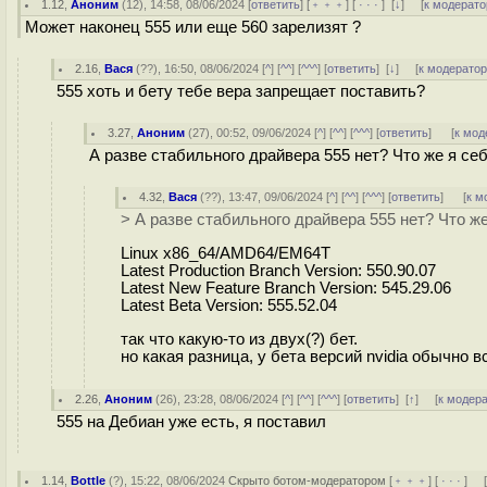
1.12
,
Аноним
(
12
), 14:58, 08/06/2024 [
ответить
] [
﹢﹢﹢
] [
· · ·
]
[
↓
] [
к модерато
Может наконец 555 или еще 560 зарелизят ?
2.16
,
Вася
(
??
), 16:50, 08/06/2024 [
^
] [
^^
] [
^^^
] [
ответить
]
[
↓
] [
к модерато
555 хоть и бету тебе вера запрещает поставить?
3.27
,
Аноним
(
27
), 00:52, 09/06/2024 [
^
] [
^^
] [
^^^
] [
ответить
]
[
к мод
А разве стабильного драйвера 555 нет? Что же я се
4.32
,
Вася
(
??
), 13:47, 09/06/2024 [
^
] [
^^
] [
^^^
] [
ответить
]
[
к м
> А разве стабильного драйвера 555 нет? Что же
Linux x86_64/AMD64/EM64T
Latest Production Branch Version: 550.90.07
Latest New Feature Branch Version: 545.29.06
Latest Beta Version: 555.52.04
так что какую-то из двух(?) бет.
но какая разница, у бета версий nvidia обычно вс
2.26
,
Аноним
(
26
), 23:28, 08/06/2024 [
^
] [
^^
] [
^^^
] [
ответить
]
[
↑
] [
к модер
555 на Дебиан уже есть, я поставил
1.14
,
Bottle
(
?
), 15:22, 08/06/2024
Скрыто ботом-модератором
[
﹢﹢﹢
] [
· · ·
] 