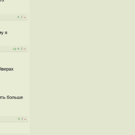
+
–
/
му я
+
–
/
+2
йверах
ить больше
+
–
/