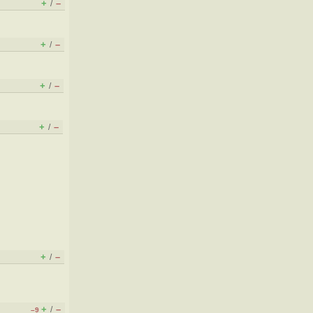
+
–
/
+
–
/
+
–
/
+
–
/
+
–
/
+
–
/
–9