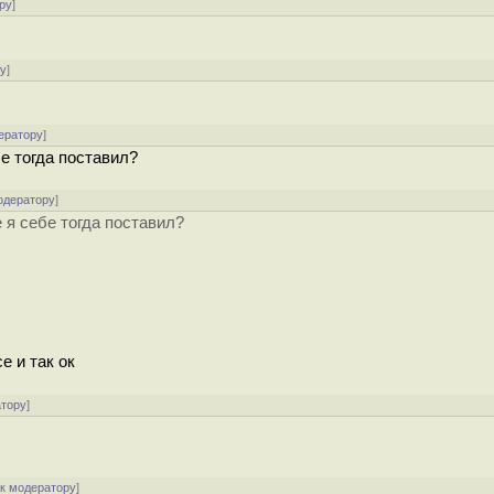
ру
]
ру
]
ератору
]
бе тогда поставил?
одератору
]
 я себе тогда поставил?
е и так ок
атору
]
[
к модератору
]