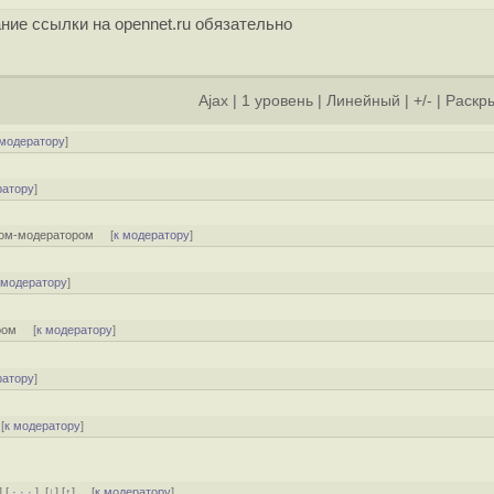
ние ссылки на opennet.ru обязательно
Ajax
|
1 уровень
|
Линейный
|
+/-
|
Раскры
 модератору
]
ратору
]
том-модератором
[
к модератору
]
 модератору
]
ром
[
к модератору
]
ратору
]
[
к модератору
]
] [
· · ·
]
[
↓
] [
↑
] [
к модератору
]