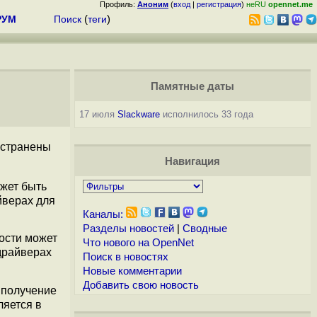
Профиль:
Аноним
(
вход
|
регистрация
)
неRU
opennet.me
РУМ
Поиск
(
теги
)
Памятные даты
17 июля
Slackware
исполнилось 33 года
устранены
Навигация
жет быть
йверах для
Каналы:
Разделы новостей
|
Сводные
ости может
Что нового на OpenNet
драйверах
Поиск в новостях
Новые комментарии
Добавить свою новость
 получение
ляется в