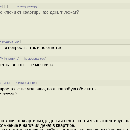
ть
]
[
↓
] [
↑
] [
к модератору
]
 ключи от квартиры где деньги лежат?
к модератору
]
ный вопрос ты так и не ответил
^^
] [
ответить
]
[
к модератору
]
т на вопрос - не моя вина.
ветить
]
[
к модератору
]
прос тоже не моя вина, но я попробую обяснить.
ги лежат?
но ключ от квартиры где деньги лежат, но ты явно акцентируешь
сомнение в наличии денег в квартире.
е ответил на вопрос, либо ты ответил на незаданный вопрос, ч