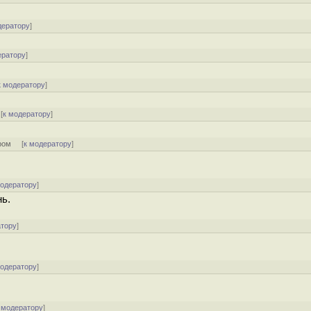
дератору
]
ератору
]
к модератору
]
[
к модератору
]
ром
[
к модератору
]
модератору
]
нь.
атору
]
модератору
]
 модератору
]