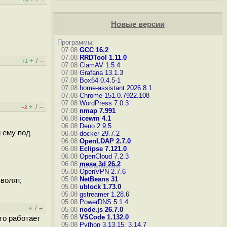
Новые версии
Программы:
07.08
GCC 16.2
07.08
RRDTool 1.11.0
+
–
/
+1
07.08
ClamAV 1.5.4
07.08
Grafana 13.1.3
07.08
Box64 0.4.5-1
07.08
home-assistant 2026.8.1
07.08
Chrome 151.0.7922.108
07.08
WordPress 7.0.3
+
–
/
–2
07.08
nmap 7.991
06.08
icewm 4.1
06.08
Deno 2.9.5
и ему под
06.08
docker 29.7.2
06.08
OpenLDAP 2.7.0
06.08
Eclipse 7.121.0
06.08
OpenCloud 7.2.3
06.08
mesa 3d 26.2
05.08
OpenVPN 2.7.6
05.08
NetBeans 31
волят,
05.08
ublock 1.73.0
05.08
gstreamer 1.28.6
05.08
PowerDNS 5.1.4
+
–
/
05.08
node.js 26.7.0
05.08
VSCode 1.132.0
то работает
05.08
Python 3.13.15, 3.14.7