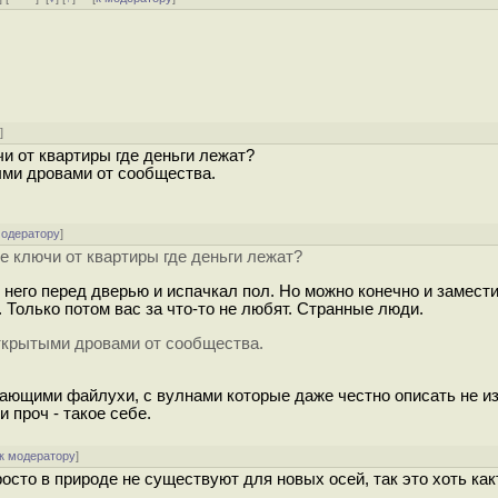
у
]
 от квартиры где деньги лежат?
ыми дровами от сообщества.
модератору
]
 ключи от квартиры где деньги лежат?
у него перед дверью и испачкал пол. Но можно конечно и замест
 Только потом вас за что-то не любят. Странные люди.
открытыми дровами от сообщества.
ающими файлухи, с вулнами которые даже честно описать не из
проч - такое себе.
к модератору
]
росто в природе не существуют для новых осей, так это хоть как