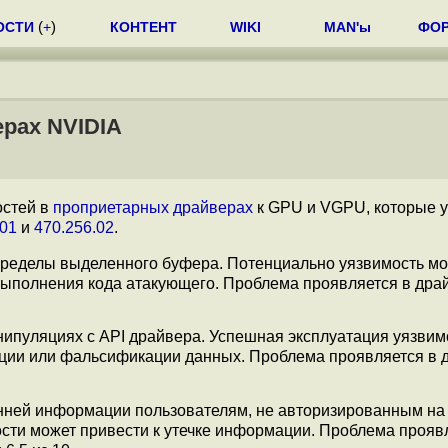
ОСТИ
(
+
)
КОНТЕНТ
WIKI
MAN'ы
ФО
рах NVIDIA
остей в
проприетарных драйверах
к GPU и VGPU, которые 
.01
и
470.256.02
.
 пределы выделенного буфера. Потенциально уязвимость мо
ыполнения кода атакующего. Проблема проявляется в дра
нипуляциях с API драйвера. Успешная эксплуатация уязвим
мации или фальсификации данных. Проблема проявляется в 
енней информации пользователям, не авторизированным на
сти может привести к утечке информации. Проблема прояв