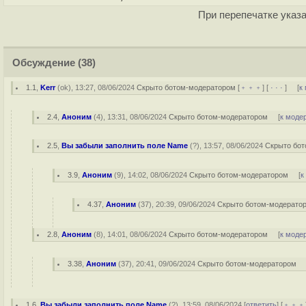
При перепечатке указа
Обсуждение
(38)
1.1
,
Kerr
(
ok
), 13:27, 08/06/2024
Скрыто ботом-модератором
[
﹢﹢﹢
] [
· · ·
] [
к
2.4
,
Аноним
(
4
), 13:31, 08/06/2024
Скрыто ботом-модератором
[
к моде
2.5
,
Вы забыли заполнить поле Name
(
?
), 13:57, 08/06/2024
Скрыто бо
3.9
,
Аноним
(
9
), 14:02, 08/06/2024
Скрыто ботом-модератором
[
к
4.37
,
Аноним
(
37
), 20:39, 09/06/2024
Скрыто ботом-модерато
2.8
,
Аноним
(
8
), 14:01, 08/06/2024
Скрыто ботом-модератором
[
к моде
3.38
,
Аноним
(
37
), 20:41, 09/06/2024
Скрыто ботом-модератором
1.6
,
Вы забыли заполнить поле Name
(
?
), 13:59, 08/06/2024 [
ответить
] [
﹢﹢﹢