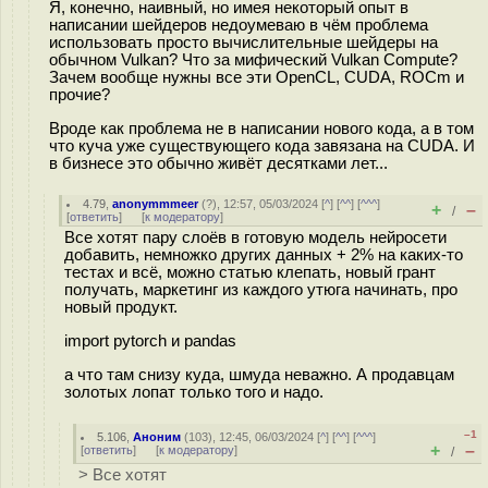
Я, конечно, наивный, но имея некоторый опыт в
написании шейдеров недоумеваю в чём проблема
использовать просто вычислительные шейдеры на
обычном Vulkan? Что за мифический Vulkan Compute?
Зачем вообще нужны все эти OpenCL, CUDA, ROCm и
прочие?
Вроде как проблема не в написании нового кода, а в том
что куча уже существующего кода завязана на CUDA. И
в бизнесе это обычно живёт десятками лет...
4.79
,
anonymmmeer
(
?
), 12:57, 05/03/2024 [
^
] [
^^
] [
^^^
]
+
–
/
[
ответить
]
[
к модератору
]
Все хотят пару слоёв в готовую модель нейросети
добавить, немножко других данных + 2% на каких-то
тестах и всё, можно статью клепать, новый грант
получать, маркетинг из каждого утюга начинать, про
новый продукт.
import pytorch и pandas
а что там снизу куда, шмуда неважно. А продавцам
золотых лопат только того и надо.
–1
5.106
,
Аноним
(
103
), 12:45, 06/03/2024 [
^
] [
^^
] [
^^^
]
+
–
[
ответить
]
[
к модератору
]
/
> Все хотят