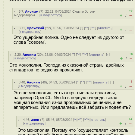
+9
3.7
,
Аноним
(
7
), 22:21, 04/03/2024
Скрыто ботом-
+
–
модератором
[
к модератору
]
/
3.71
,
Прохожий
(
??
), 10:56, 05/03/2024 [
^
] [
^^
] [
^^^
] [
ответить
]
+
–
/
[
к модератору
]
Это ущербная логика. Одно не следует из другого от
слова "совсем".
+5
2.20
,
Аноним
(
20
), 23:06, 04/03/2024 [
^
] [
^^
] [
^^^
] [
ответить
]
[
↑
]
+
–
[
к модератору
]
/
Это монополия. Господа из сказочной страны двойных
стандартов не редко их проявляют.
–6
3.40
,
Аноним
(
40
), 04:53, 05/03/2024 [
^
] [
^^
] [
^^^
] [
ответить
]
[
↓
]
+
–
[
к модератору
]
/
Это не монополия, есть открытые альтернативы,
например OpenCL. Nvidia в первую очередь такая
мощная компания из-за программных решений, а не
аппаратных. Или предлагаешь всё забрать и поделить?
+4
4.46
,
анон
(
?
), 05:46, 05/03/2024 [
^
] [
^^
] [
^^^
] [
ответить
]
+
–
[
к модератору
]
/
Это монополия. Потому что "осуществляет контроль