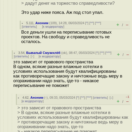
> дадут денег на торжество справедливости?
Это удар ниже пояса. Аж под стол упал.
5.111
,
Аноним
(
109
), 14:28, 06/03/2024 [
^
] [
^^
] [
^^^
]
+
–
/
[
ответить
]
[
к модератору
]
Все деньги ушли на переписывание готовых
проектов. На свободу и справедливость не
осталось.
3.54
,
Бывалый Смузихлёб
(
ok
), 08:47, 05/03/2024 [
^
] [
^^
] [
^^^
]
+
–
/
[
ответить
]
[
↑
] [
к модератору
]
это зависит от правового пространства
В одном, всякие разные влажные хотелки в
условиях использования будут квалифицированы
как противоречащие закону и ничтожные ведь меру в
огораживании надо знать, где-то - никакое
переписывание не поможет
–1
4.62
,
Аноним
(
-
), 09:33, 05/03/2024 [
^
] [
^^
] [
^^^
] [
ответить
]
[
↓
]
+
–
[
к модератору
]
/
> это зависит от правового пространства
> В одном, всякие разные влажные хотелки в
условиях использования будут квалифицированы как
> противоречащие закону и ничтожные ведь меру в
огораживании надо знать, где-то
> - никакое переписывание не поможет