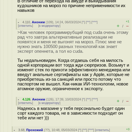
В отличие от перехода на амуде и выкидывания
кудошников на мороз по причине неприменимости их
навыков
+1
4.110
,
Аноним
(
109
), 14:24, 06/03/2024 [
^
] [
^^
] [
^^^
]
+
–
[
ответить
]
[
к модератору
]
/
>Как человек программирубщий под cuda очень этому
рад что завтра альтернативные реализации не
появятся и меня не выгонят на мороз. Плюс мне не
нужно знать 100500 разных технологий как знает
эксперт опеннета, а тол ко cuda.
Ты недальновиден. Когда отдаешь себя на милость
одной корпорации вот тогда жди сюрпризов. Возьмут и
изменят стек по прихоти эффективного менеджера или
введут анальные сертификаты как у Apple, которые не
приобретешь из-за санкций или просто потому что
паспортом не вышел. Как-никак ИИ-технологии, новое
атомное оружие, ограниченное к экспорту.
4.126
,
Аноним
(
126
), 17:39, 10/03/2024 [
^
] [
^^
] [
^^^
]
+
–
/
[
ответить
]
[
к модератору
]
Надеюсь в магазине у тебя персонально будет один
сорт каждого товара, не в зависимости подходит он
тебе или нет )))
+3
3.68
,
Прохожий
(
??
), 10:48, 05/03/2024 [
^
] [
^^
] [
^^^
] [
ответить
]