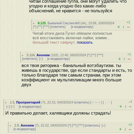
читай соглашение гугла, они могут удалить что
угодно и когда угодно без каких-либо
объяснений, не нравится - не пользуйся
+1
8.125
,
Бывалый Смузихлёб
(
ok
), 13:06, 10/03/2024
+
–
[
^
] [
^^
] [
^^^
] [
ответить
]
[
к модератору
]
/
Читай итоги дела Гугел обязали полностью
всё восстановить включая лайки, комме...
большой текст свёрнут,
показать
+1
5.104
,
Аноним
(
103
), 12:40, 06/03/2024 [
^
] [
^^
] [
^^^
]
+
–
[
ответить
]
[
↑
] [
к модератору
]
/
вся твоя риторика - банальный вотэбаутизм. ты
живешь в государстве, где если стандарты и есть, то
только благодаря тем самым странам, при этом
коэффициент их мультипликации много больше
двух
–7
1.5
,
Проприетарий
(
?
), 22:15, 04/03/2024 [
ответить
] [
﹢﹢﹢
] [
· · ·
]
+
–
[
↓
] [
↑
] [
к модератору
]
/
И правильно делает, халявщики должны страдать!
+3
2.8
,
Аноним
(
7
), 22:22, 04/03/2024 [
^
] [
^^
] [
^^^
] [
ответить
]
[
↓
]
+
–
[
к модератору
]
/