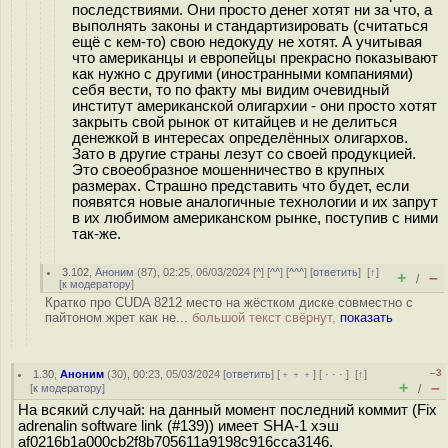
последствиями. Они просто денег хотят ни за что, а
выполнять законы и стандартизировать (считаться
ещё с кем-то) свою недокуду не хотят. А учитывая
что американцы и европейцы прекрасно показывают
как нужно с другими (иностранными компаниями)
себя вести, то по факту мы видим очевидный
институт американской олигархии - они просто хотят
закрыть свой рынок от китайцев и не делиться
денежкой в интересах определённых олигархов.
Зато в другие страны лезут со своей продукцией.
Это своеобразное мошенничество в крупных
размерах. Страшно представить что будет, если
появятся новые аналогичные технологии и их запрут
в их любимом американском рынке, поступив с ними
так-же.
3.102
,
Аноним
(
87
), 02:25, 06/03/2024 [
^
] [
^^
] [
^^^
] [
ответить
]
[
↑
]
+
–
/
[
к модератору
]
Кратко про CUDA 8212 место на жёстком диске совместно с
пайтоном жрет как не...
большой текст свёрнут,
показать
–3
1.30
,
Аноним
(
30
), 00:23, 05/03/2024 [
ответить
] [
﹢﹢﹢
] [
· · ·
]
[
↑
]
+
–
[
к модератору
]
/
На всякий случай: на данный момент последний коммит (Fix
adrenalin software link (#139)) имеет SHA-1 хэш
af0216b1a000cb2f8b705611a9198c916cca3146.