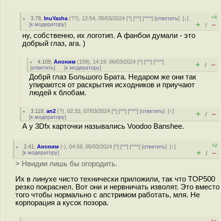
+4
3.78
,
InuYasha
(
??
), 12:54, 05/03/2024 [
^
] [
^^
] [
^^^
] [
ответить
]
[
↓
]
+
–
[
к модератору
]
/
ну, собственно, их логотип. А фанбои думали - это
добрый глаз, ага. )
4.109
,
Аноним
(
109
), 14:19, 06/03/2024 [
^
] [
^^
] [
^^^
]
+
–
/
[
ответить
]
[
к модератору
]
Добрй глаз Большого Брата. Недаром же они так
упираются от раскрытия исходников и приучают
людей к блобам.
3.118
,
an2
(
?
), 02:33, 07/03/2024 [
^
] [
^^
] [
^^^
] [
ответить
]
[
↑
]
+
–
/
[
к модератору
]
А у 3Dfx карточки назывались Voodoo Banshee.
+2
2.41
,
Аноним
(
-
), 04:59, 05/03/2024 [
^
] [
^^
] [
^^^
] [
ответить
]
[
↑
]
+
–
[
к модератору
]
/
> Нвидии лишь бы огородить.
Их в линухе чисто технически приложили, так что TOP500
резко покраснел. Вот они и нервничать изволят. Это вместо
того чтобы нормально с апстримом работать, мля. Не
корпорация а кусок позора.