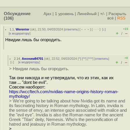
Обсуждение
Ajax
|
1 уровень
|
Линейный
|
+/-
|
Раскрыть
(106)
всё
|
RSS
+23
1.1
,
Werenter
(
ok
), 21:50, 04/03/2024 [
ответить
] [
﹢﹢﹢
] [
· · ·
]
[
↓
]
+
–
[
к модератору
]
/
Нвидии лишь бы огородить.
+8
2.14
,
Аноним84701
(
ok
), 22:52, 04/03/2024 [
^
] [
^^
] [
^^^
] [
ответить
]
+
–
[
↓
] [
к модератору
]
/
> Нвидии лишь бы огородить.
Так они никогда и не утверждали, что из этих, как их
там ... "dont be evil".
Совсем наоборот:
https://wccftech.com/nvidias-name-origins-history-roman-
mythology/
> We're going to be talking about how Nvidia got its name and
its fascinating history in Roman mythology. In Latin, invidia is
the sense of envy, an intense gaze associated with malice and
the "evil eye". Invidia is also the Roman name for the ancient
Greek "Titan" deity, Nemesis. Who's the personification of
hatred and jealousy in Roman mythology.
>