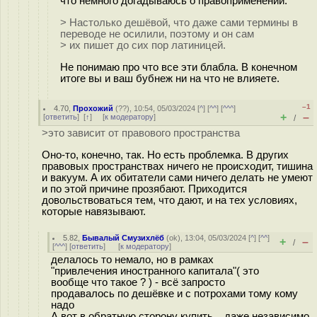
что немного догадываюсь о правоприменении.
> Настолько дешёвой, что даже сами термины в
переводе не осилили, поэтому и он сам
> их пишет до сих пор латиницей.
Не понимаю про что все эти блабла. В конечном
итоге вы и ваш бубнеж ни на что не влияете.
–1
4.70
,
Прохожий
(
??
), 10:54, 05/03/2024 [
^
] [
^^
] [
^^^
]
+
–
[
ответить
]
[
↑
] [
к модератору
]
/
>это зависит от правового пространства
Оно-то, конечно, так. Но есть проблемка. В других
правовых пространствах ничего не происходит, тишина
и вакуум. А их обитатели сами ничего делать не умеют
и по этой причине прозябают. Приходится
довольствоваться тем, что дают, и на тех условиях,
которые навязывают.
5.82
,
Бывалый Смузихлёб
(
ok
), 13:04, 05/03/2024 [
^
] [
^^
]
+
–
/
[
^^^
] [
ответить
]
[
к модератору
]
делалось то немало, но в рамках
"привлечения иностранного капитала"( это
вообще что такое ? ) - всё запросто
продавалось по дешёвке и с потрохами тому кому
надо
А вот в обратную сторону купить... даже независимо