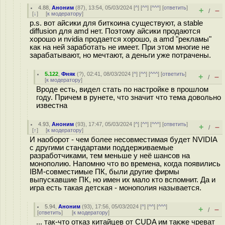
4.88
,
Аноним
(
87
), 13:54, 05/03/2024 [
^
] [
^^
] [
^^^
] [
ответить
]
+
–
/
[
↓
] [
к модератору
]
p.s. вот айсики для биткоина существуют, а stable
diffusion для amd нет. Поэтому айсики продаются
хорошо и nvidia продается хорошо, а amd "рекламы"
как на ней заработать не имеет. При этом многие не
зарабатывают, но мечтают, а деньги уже потрачены.
5.122
,
Фняк
(
?
), 02:41, 08/03/2024 [
^
] [
^^
] [
^^^
] [
ответить
]
+
–
/
[
к модератору
]
Вроде есть, видел стать по настройке в прошлом
году. Причем в рунете, что значит что тема довольно
известна
4.93
,
Аноним
(
93
), 17:47, 05/03/2024 [
^
] [
^^
] [
^^^
] [
ответить
]
+
–
/
[
↑
] [
к модератору
]
И наоборот - чем более несовместимая будет NVIDIA
с другими стандартами поддерживаемые
разработчиками, тем меньше у неё шансов на
монополию. Напомню что во времена, когда появились
IBM-совместимые ПК, были другие фирмы
выпускавшие ПК, но имен их мало кто вспомнит. Да и
игра есть такая детская - монополия называется.
5.94
,
Аноним
(
93
), 17:56, 05/03/2024 [
^
] [
^^
] [
^^^
]
+
–
/
[
ответить
]
[
к модератору
]
... так-что отказ китайцев от CUDA им также чреват