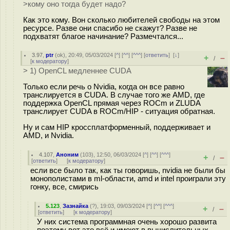
>кому оно тогда будет надо?
Как это кому. Вон сколько любителей свободы на этом
ресурсе. Разве они спасибо не скажут? Разве не
подхватят благое начинание? Размечтался...
3.97
,
ptr
(
ok
), 20:49, 05/03/2024 [
^
] [
^^
] [
^^^
] [
ответить
]
[
↓
]
+
–
/
[
к модератору
]
> 1) OpenCL медленнее CUDA
Только если речь о Nvidia, когда он все равно
транслируется в CUDA. В случае того же AMD, где
поддержка OpenCL прямая через ROCm и ZLUDA
транслирует CUDA в ROCm/HIP - ситуация обратная.
Ну и сам HIP кроссплатформенный, поддерживает и
AMD, и Nvidia.
4.107
,
Аноним
(
103
), 12:50, 06/03/2024 [
^
] [
^^
] [
^^^
]
+
–
/
[
ответить
]
[
к модератору
]
если все было так, как ты говоришь, nvidia не были бы
монополистами в ml-области, amd и intel проиграли эту
гонку, все, смирись
5.123
,
Зазнайка
(
?
), 19:03, 09/03/2024 [
^
] [
^^
] [
^^^
]
+
–
/
[
ответить
]
[
к модератору
]
У них система программная очень хорошо развита