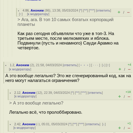
4.86
,
Аноним
(
86
), 13:38, 05/03/2024 [
^
] [
^^
] [
^^^
] [
ответить
]
+
–
/
[
↑
] [
к модератору
]
> Ага, ага. В топ 10 самых богатых корпораций
планеты
Как раз сегодня объявляли что уже в топ-3. На
третьем месте, после мелкомягких и яблока.
Подвинули (пусть и ненамного) Сауди Арамко на
четвертое.
+4
1.2
,
Аноним
(
2
), 21:58, 04/03/2024 [
ответить
] [
﹢﹢﹢
] [
· · ·
]
[
↓
] [
↑
]
+
–
[
к модератору
]
/
А это вообще легально? Это же сгенерированный код, как на
него могут налагаться ограничения?
+18
2.12
,
Аноним
(
12
), 22:39, 04/03/2024 [
^
] [
^^
] [
^^^
] [
ответить
]
+
–
[
к модератору
]
/
> А это вообще легально?
Легально всё, что пролоббировано.
+1
2.42
,
Аноним
(
-
), 05:01, 05/03/2024 [
^
] [
^^
] [
^^^
] [
ответить
]
[
↓
]
+
–
[
к модератору
]
/