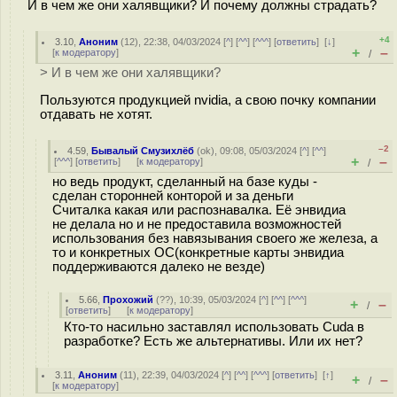
И в чем же они халявщики? И почему должны страдать?
+4
3.10
,
Аноним
(
12
), 22:38, 04/03/2024 [
^
] [
^^
] [
^^^
] [
ответить
]
[
↓
]
+
–
[
к модератору
]
/
> И в чем же они халявщики?
Пользуются продукцией nvidia, а свою почку компании
отдавать не хотят.
–2
4.59
,
Бывалый Смузихлёб
(
ok
), 09:08, 05/03/2024 [
^
] [
^^
]
+
–
[
^^^
] [
ответить
]
[
к модератору
]
/
но ведь продукт, сделанный на базе куды -
сделан сторонней конторой и за деньги
Считалка какая или распознавалка. Её энвидиа
не делала но и не предоставила возможностей
использования без навязывания своего же железа, а
то и конкретных ОС(конкретные карты энвидиа
поддерживаются далеко не везде)
5.66
,
Прохожий
(
??
), 10:39, 05/03/2024 [
^
] [
^^
] [
^^^
]
+
–
/
[
ответить
]
[
к модератору
]
Кто-то насильно заставлял использовать Cuda в
разработке? Есть же альтернативы. Или их нет?
3.11
,
Аноним
(
11
), 22:39, 04/03/2024 [
^
] [
^^
] [
^^^
] [
ответить
]
[
↑
]
+
–
/
[
к модератору
]