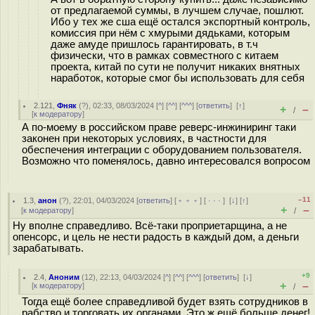
от предлагаемой суммы, в лучшем случае, пошлют.
Ибо у тех же сша ещё остался экспортный контроль,
комиссия при нём с хмурыми дядьками, которым
даже амуде пришлось гарантировать, в т.ч
физически, что в рамках совместного с китаем
проекта, китай по сути не получит никаких внятных
наработок, которые смог бы использовать для себя
2.121
,
Фняк
(
?
), 02:33, 08/03/2024 [
^
] [
^^
] [
^^^
] [
ответить
]
[
↑
]
+
–
/
[
к модератору
]
А по-моему в российском праве реверс-инжиниринг таки
законен при некоторых условиях, в частности для
обеспечения интеграции с оборудованием пользователя.
Возможно что поменялось, давно интересовался вопросом
–11
1.3
,
анон
(
?
), 22:01, 04/03/2024 [
ответить
] [
﹢﹢﹢
] [
· · ·
]
[
↓
] [
↑
]
+
–
[
к модератору
]
/
Ну вполне справедливо. Всё-таки проприетарщина, а не
опенсорс, и цель не нести радость в каждый дом, а деньги
зарабатывать.
+9
2.4
,
Аноним
(
12
), 22:13, 04/03/2024 [
^
] [
^^
] [
^^^
] [
ответить
]
[
↓
]
+
–
[
к модератору
]
/
Тогда ещё более справедливой будет взять сотрудников в
рабство и торговать их органами. Это ж ещё больше денег!