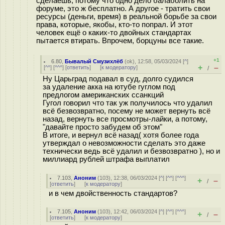
сделаешь, потому что одно дело балаболить на
форуме, это ж бесплатно. А другое - тратить свои
ресурсы (деньги, время) в реальной борьбе за свои
права, которые, якобы, кто-то попрал. И этот
человек ещё о каких-то двойных стандартах
пытается втирать. Впрочем, борцуны все такие.
+1
6.80
,
Бывалый Смузихлёб
(
ok
), 12:58, 05/03/2024 [
^
]
+
–
[
^^
] [
^^^
] [
ответить
]
[
к модератору
]
/
Ну Царьград подавал в суд, долго судился
за удаление акка на ютубе гуглом под
предлогом американских ссанкций
Гугол говорил что так уж получилось что удалил
всё безвозвратно, посему не может вернуть всё
назад, вернуть все просмотры-лайки, а потому,
"давайте просто забудем об этом"
В итоге, и вернул всё назад( хотя более года
утверждал о невозможности сделать это даже
технически ведь всё удалил и безвозвратно ), но и
миллиард рублей штрафа выплатил
7.103
,
Аноним
(
103
), 12:38, 06/03/2024 [
^
] [
^^
] [
^^^
]
+
–
/
[
ответить
]
[
к модератору
]
и в чем двойственность стандартов?
7.105
,
Аноним
(
103
), 12:42, 06/03/2024 [
^
] [
^^
] [
^^^
]
+
–
/
[
ответить
]
[
к модератору
]