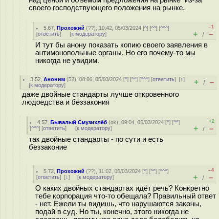
над ценой и объёмом предложения на рынке" из-за
своего господствующего положения на рынке.
–1
5.67
,
Прохожий
(
??
), 10:42, 05/03/2024 [
^
] [
^^
] [
^^^
]
+
–
[
ответить
]
[
к модератору
]
/
И тут бы анону показать копию своего заявления в
антимонопольные органы. Но его почему-то мы
никогда не увидим.
3.52
,
Аноним
(
52
), 08:06, 05/03/2024 [
^
] [
^^
] [
^^^
] [
ответить
]
[
↑
]
+
–
/
[
к модератору
]
даже двойные стандарты лучше откровенного
людоедства и беззакония
+2
4.57
,
Бывалый Смузихлёб
(
ok
), 09:04, 05/03/2024 [
^
] [
^^
]
+
–
[
^^^
] [
ответить
]
[
к модератору
]
/
так двойные стандарты - по сути и есть
беззаконие
–4
5.72
,
Прохожий
(
??
), 11:02, 05/03/2024 [
^
] [
^^
] [
^^^
]
+
–
[
ответить
]
[
↓
] [
к модератору
]
/
О каких двойных стандартах идёт речь? Конкретно
тебе корпорация что-то обещала? Правильный ответ
- нет. Ежели ты видишь, что нарушаются законы,
подай в суд. Но ты, конечно, этого никогда не