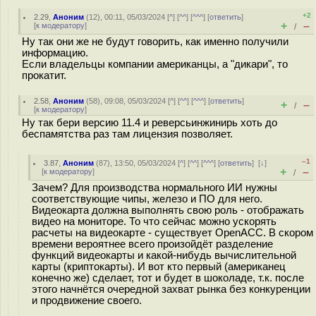
+2
2.29
,
Аноним
(
12
), 00:11, 05/03/2024 [
^
] [
^^
] [
^^^
] [
ответить
]
+
–
[
к модератору
]
/
Ну так они же не будут говорить, как именно получили
информацию.
Если владельцы компании американцы, а "дикари", то
прокатит.
2.58
,
Аноним
(
58
), 09:08, 05/03/2024 [
^
] [
^^
] [
^^^
] [
ответить
]
+
–
/
[
к модератору
]
Ну так бери версию 11.4 и реверсьинжинирь хоть до
беспамятства раз там лицензия позволяет.
–1
3.87
,
Аноним
(
87
), 13:50, 05/03/2024 [
^
] [
^^
] [
^^^
] [
ответить
]
[
↓
]
+
–
[
к модератору
]
/
Зачем? Для производства нормального ИИ нужны
соответствующие чипы, железо и ПО для него.
Видеокарта должна выполнять свою роль - отображать
видео на мониторе. То что сейчас можно ускорять
расчеты на видеокарте - существует OpenACC. В скором
времени вероятнее всего произойдёт разделение
функций видеокарты и какой-нибудь вычислительной
карты (криптокарты). И вот кто первый (американец
конечно же) сделает, тот и будет в шоколаде, т.к. после
этого начнётся очередной захват рынка без конкуренции
и продвижение своего.