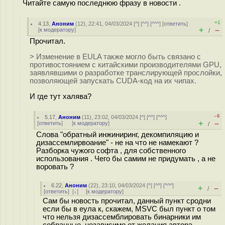
Читайте самую последнюю фразу в новости .
+1
4.13
,
Аноним
(
12
), 22:41, 04/03/2024 [
^
] [
^^
] [
^^^
] [
ответить
]
+
–
[
к модератору
]
/
Прочитал.
> Изменение в EULA также могло быть связано с
противостоянием с китайскими производителями GPU,
заявлявшими о разработке транслирующей прослойки,
позволяющей запускать CUDA-код на их чипах.
И где тут халява?
–6
5.17
,
Аноним
(
11
), 23:02, 04/03/2024 [
^
] [
^^
] [
^^^
]
+
–
[
ответить
]
[
к модератору
]
/
Слова "обратный инжиниринг, декомпиляцию и
дизассемлирвоание" - не на что не намекают ?
Разборка чужого софта , для собственного
использования . Чего бы самим не придумать , а не
воровать ?
6.22
,
Аноним
(
22
), 23:10, 04/03/2024 [
^
] [
^^
] [
^^^
]
+
–
/
[
ответить
]
[
↓
] [
к модератору
]
Сам бы новость прочитал, данный пункт сродни
если бы в еула к, скажем, MSVC был пункт о том
что нельзя дизассемблировать бинарники им