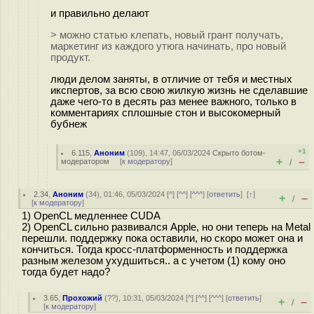
и правильно делают
> можно статью клепать, новый грант получать,
маркетинг из каждого утюга начинать, про новый
продукт.
люди делом заняты, в отличие от тебя и местных
икспертов, за всю свою жилкую жизнь не сделавшие
даже чего-то в десять раз менее важного, только в
комментариях сплошные стон и высокомерный
бубнеж
+1
6.115
,
Аноним
(
109
), 14:47, 06/03/2024
Скрыто ботом-
+
–
модератором
[
к модератору
]
/
2.34
,
Аноним
(
34
), 01:46, 05/03/2024 [
^
] [
^^
] [
^^^
] [
ответить
]
[
↑
]
+
–
/
[
к модератору
]
1) OpenCL медленнее CUDA
2) OpenCL сильно развивался Apple, но они теперь на Metal
перешли. поддержку пока оставили, но скоро может она и
кончиться. Тогда кросс-платформенность и поддержка
разным железом ухудшиться.. а с учетом (1) кому оно
тогда будет надо?
3.65
,
Прохожий
(
??
), 10:31, 05/03/2024 [
^
] [
^^
] [
^^^
] [
ответить
]
+
–
/
[
к модератору
]