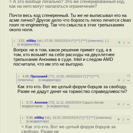
> А это вообще легально? Это же сгенерированный код,
как на него могут налагаться ограничения?
Почти весь код сгенеренный. Ты же не выписывал его на
асме лично? Другое дело что борзость легко лечится clean
room re-engineering. Так что смысла в этих трепыханиях
около ноля.
3.51
,
n00by
(
ok
), 07:08, 05/03/2024 [
^
] [
^^
] [
^^^
] [
ответить
]
[
↓
]
+
–
/
[
к модератору
]
Вопрос не в том, какое решение примет суд, а в
том, кто возьмёт на себе расходы на двухлетнее
трепыхание Анонима в суде. Intel и следом AMD
посчитали, что им это не выгодно.
+1
4.69
,
Прохожий
(
??
), 10:50, 05/03/2024 [
^
] [
^^
] [
^^^
]
+
–
[
ответить
]
[
к модератору
]
/
Как это кто. Вот же целый форум борцов за свободу.
Разве не дадут денег на торжество справедливости?
5.73
,
Аноним
(
73
), 11:11, 05/03/2024
Скрыто ботом-
+
–
/
модератором
[
к модератору
]
5.90
,
n00by
(
ok
), 15:02, 05/03/2024 [
^
] [
^^
] [
^^^
] [
ответить
]
+
–
/
[
к модератору
]
> Как это кто. Вот же целый форум борцов за
свободу. Разве не