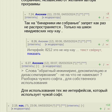
собранные, независимо от желания автора
программы
–2
7.24
,
Аноним
(
11
), 23:55, 04/03/2024 [
^
] [
^^
] [
^^^
]
+
–
[
ответить
]
[
к модератору
]
/
Так на "бинарники им собраные" запрет как раз
не распространяется . Только на шмон
нвидиевских ноу-хау .
+2
8.26
,
Аноним
(
12
), 00:06, 05/03/2024 [
^
] [
^^
] [
^^^
]
+
–
[
ответить
]
[
к модератору
]
/
Интерфейс 8212 это не ноу-хау ...
текст свёрнут,
показать
6.27
,
Аноним
(
12
), 00:07, 05/03/2024 [
^
] [
^^
] [
^^^
]
+
–
/
[
ответить
]
[
↑
] [
к модератору
]
> Слова "обратный инжиниринг, декомпиляцию и
дизассемлирвоание" - не на что не намекают ?
Разборка чужого софта , для собственного
использования
Для использования тех же интерфейсов, который
использует чужой софт.
+12
2.19
,
нах.
(
?
), 23:06, 04/03/2024 [
^
] [
^^
] [
^^^
] [
ответить
]
[
↑
]
+
–
[
к модератору
]
/