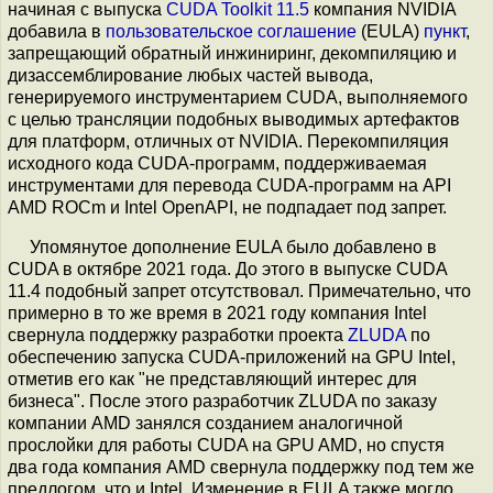
начиная с выпуска
CUDA Toolkit 11.5
компания NVIDIA
добавила в
пользовательское соглашение
(EULA)
пункт
,
запрещающий обратный инжиниринг, декомпиляцию и
дизассемблирование любых частей вывода,
генерируемого инструментарием CUDA, выполняемого
с целью трансляции подобных выводимых артефактов
для платформ, отличных от NVIDIA. Перекомпиляция
исходного кода CUDA-программ, поддерживаемая
инструментами для перевода CUDA-программ на API
AMD ROCm и Intel OpenAPI, не подпадает под запрет.
Упомянутое дополнение EULA было добавлено в
CUDA в октябре 2021 года. До этого в выпуске CUDA
11.4 подобный запрет отсутствовал. Примечательно, что
примерно в то же время в 2021 году компания Intel
свернула поддержку разработки проекта
ZLUDA
по
обеспечению запуска CUDA-приложений на GPU Intel,
отметив его как "не представляющий интерес для
бизнеса". После этого разработчик ZLUDA по заказу
компании AMD занялся созданием аналогичной
прослойки для работы CUDA на GPU AMD, но спустя
два года компания AMD свернула поддержку под тем же
предлогом, что и Intel. Изменение в EULA также могло