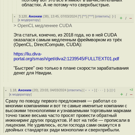
поэтому вот это всё и имеют в вычислительных
областях. А не потому-что сверхбыстрые.
3.120
,
Аноним
(
38
), 13:45, 07/03/2024 [
^
] [
^^
] [
^^^
] [
ответить
]
[
↑
]
+
–
/
[
к модератору
]
> OpenCL медленнее CUDA
Эта статья, конечно, из 2018 года, но в ней CUDA
оказалася самым медленным фреймворком из трёх
(OpenCL, DirectCompute, CUDA):
https://liu.diva-
portal.org/smash/get/diva2:1239545/FULLTEXT01.pdf
"Быстрее" оно только в плане скорости зарабатывания
денег для Нвидии.
+2
1.18
,
Аноним
(
20
), 23:03, 04/03/2024 [
ответить
] [
﹢﹢﹢
] [
· · ·
]
[
↓
] [
↑
]
+
–
[
к модератору
]
/
Сразу по поводу первого предложения — работал со
многими компаниями и вот те самые именитые компании с
высокими технологиями и узнаваемыми торговыми марками
точно также весьма часто просят провести обратный
инжкниринг других продуктов. И вот на тебе — прописали в
лицензии. Не удивлюсь, если господа сами окажутся в
двойных стандартах ради монополии и сверхприбыли.