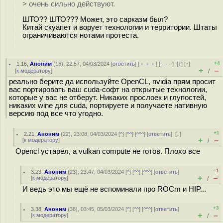
> очень сильно действуют.
ШТО?? ШТО??? Может, это сарказм был?
Китай скуапет и ворует технологии и территории. Штаты
ограничиваются нотами протеста.
+4
1.16
,
Аноним
(
16
), 22:57, 04/03/2024 [
ответить
] [
﹢﹢﹢
] [
· · ·
]
[
↓
] [
↑
]
+
–
[
к модератору
]
/
реально берите да используйте OpenCL, nvidia прям просит
вас портировать ваш cuda-софт на открытые технологии,
которые у вас не отберут. Никаких прослоек и глупостей,
никаких wine для cuda, портируете и получаете нативную
версию под все что угодно.
+1
2.21
,
Аноним
(
22
), 23:08, 04/03/2024 [
^
] [
^^
] [
^^^
] [
ответить
]
[
↓
]
+
–
[
к модератору
]
/
Opencl устарел, а vulkan compute не готов. Плохо все
–1
3.23
,
Аноним
(
23
), 23:47, 04/03/2024 [
^
] [
^^
] [
^^^
] [
ответить
]
+
–
[
к модератору
]
/
И ведь это мы ещё не вспоминали про ROCm и HIP...
+3
3.38
,
Аноним
(
38
), 03:45, 05/03/2024 [
^
] [
^^
] [
^^^
] [
ответить
]
+
–
[
к модератору
]
/