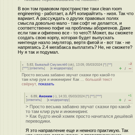
В вон том правовом пространстве таки clean room
engineering - работает, а API копирайтить - низя. Так что
вариант. А рассуждать о других правовых полях
смысла довольно мало - там софт не делается, и
соответственно пофиг на проблемы аборигенов. Даже
если там и офигенно все - то чего?! Может, вы сможете
создать свою корпу, которая будет выпускать
нинтенде назло эмулятор, вертя фигой и - вот так - не
напрягаясь 2.4 мегабакса выплатить? Не, не сможете?
Ну я так и подумал.
–2
5.83
,
Бывалый Смузихлёб
(
ok
), 13:09, 05/03/2024 [
^
] [
^^
]
+
–
[
^^^
] [
ответить
]
[
к модератору
]
/
Просто весьма забавно звучат сказки про какой-то
там клир рум и инжиниринг Как ...
большой текст
свёрнут,
показать
+1
6.89
,
Аноним
(
-
), 14:33, 05/03/2024 [
^
] [
^^
] [
^^^
]
+
–
[
ответить
]
[
к модератору
]
/
> Просто весьма забавно звучат сказки про какой-
то там клир рум и инжиниринг.
> Как будто иной хомяк просто начитался дешёвой
переводики.
Я это направление еще и немного практикую. Так