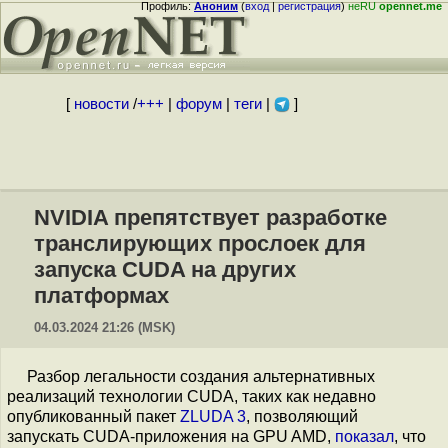
Профиль:
Аноним
(
вход
|
регистрация
)
неRU
opennet.me
[
новости
/
+++
|
форум
|
теги
|
]
NVIDIA препятствует разработке
транслирующих прослоек для
запуска CUDA на других
платформах
04.03.2024 21:26 (MSK)
Разбор легальности создания альтернативных
реализаций технологии CUDA, таких как недавно
опубликованный пакет
ZLUDA 3
, позволяющий
запускать CUDA-приложения на GPU AMD,
показал
, что