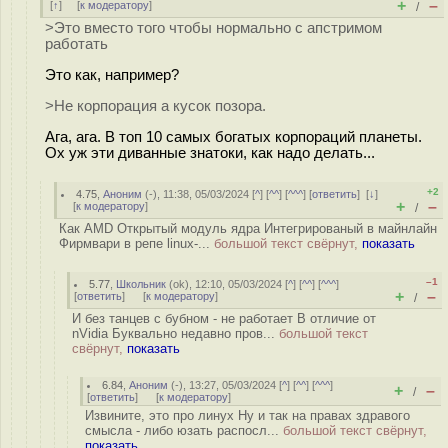
+
–
[
↑
] [
к модератору
]
/
>Это вместо того чтобы нормально с апстримом
работать
Это как, например?
>Не корпорация а кусок позора.
Ага, ага. В топ 10 самых богатых корпораций планеты.
Ох уж эти диванные знатоки, как надо делать...
+2
4.75
,
Аноним
(
-
), 11:38, 05/03/2024 [
^
] [
^^
] [
^^^
] [
ответить
]
[
↓
]
+
–
[
к модератору
]
/
Как AMD Открытый модуль ядра Интегрированый в майнлайн
Фирмвари в репе linux-...
большой текст свёрнут,
показать
–1
5.77
,
Школьник
(
ok
), 12:10, 05/03/2024 [
^
] [
^^
] [
^^^
]
+
–
[
ответить
]
[
к модератору
]
/
И без танцев с бубном - не работает В отличие от
nVidia Буквально недавно пров...
большой текст
свёрнут,
показать
6.84
,
Аноним
(
-
), 13:27, 05/03/2024 [
^
] [
^^
] [
^^^
]
+
–
/
[
ответить
]
[
к модератору
]
Извините, это про линух Ну и так на правах здравого
смысла - либо юзать распосл...
большой текст свёрнут,
показать