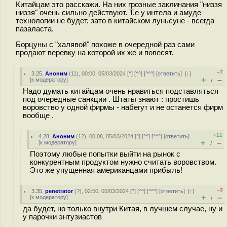
Китайцам это расскажи. На них грозные заклинания "низзя
низзя" очень сильно действуют. Т.е у интела и амуде
технологии не будет, зато в китайском луньсуне - всегда
пазаласта.
Борцуны с "халявой" похоже в очередной раз сами
продают веревку на которой их же и повесят.
–7
3.25
,
Аноним
(
11
), 00:00, 05/03/2024 [
^
] [
^^
] [
^^^
] [
ответить
]
[
↓
]
+
–
[
к модератору
]
/
Надо думать китайцам очень нравиться подставляться
под очередные санкции . Штаты знают : простишь
воровство у одной фирмы - набегут и не останется фирм
вообще .
+11
4.28
,
Аноним
(
12
), 00:08, 05/03/2024 [
^
] [
^^
] [
^^^
] [
ответить
]
+
–
[
к модератору
]
/
Поэтому любые попытки выйти на рынок с
конкурентным продуктом нужно считать воровством.
Это же упущенная американцами прибыль!
–3
3.35
,
penetrator
(
?
), 02:50, 05/03/2024 [
^
] [
^^
] [
^^^
] [
ответить
]
[
↑
]
+
–
[
к модератору
]
/
да будет, но только внутри Китая, в лучшем случае, ну и
у парочки энтузиастов