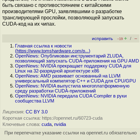
быть связано с противостоянием с китайскими
производителями GPU, заявлявшими о разработке
транслирующей прослойки, позволяющей запускать
CUDA-код на их чипах.
+
–
исправить
/
–19
Главная ссылка к новости
(
https://www.tomshardware.com/p...
)
OpenNews: Опубликован инструментарий ZLUDA,
позволяющий запускать CUDA-приложения на GPU AMD
OpenNews: NVIDIA прекращает поддержку CUDA для
Linux на 32-разрядной архитектуре x86
OpenNews: AMD развивает основанный на LLVM
универсальный компилятор C++ и CUDA для CPU/GPU
OpenNews: NVIDIA выпустила многоплатформенную
среду разработки CUDA-приложений
OpenNews: NVIDIA передала CUDA Compiler в руки
сообщества LLVM
Лицензия:
CC BY 3.0
Короткая ссылка: https://opennet.ru/60723-cuda
Ключевые слова:
cuda
,
nvidia
При перепечатке указание ссылки на opennet.ru обязательно