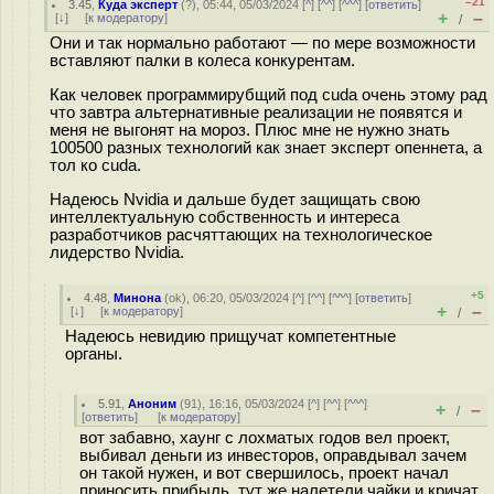
–21
3.45
,
Куда эксперт
(
?
), 05:44, 05/03/2024 [
^
] [
^^
] [
^^^
] [
ответить
]
+
–
[
↓
] [
к модератору
]
/
Они и так нормально работают — по мере возможности
вставляют палки в колеса конкурентам.
Как человек программирубщий под cuda очень этому рад
что завтра альтернативные реализации не появятся и
меня не выгонят на мороз. Плюс мне не нужно знать
100500 разных технологий как знает эксперт опеннета, а
тол ко cuda.
Надеюсь Nvidia и дальше будет защищать свою
интеллектуальную собственность и интереса
разработчиков расчяттающих на технологическое
лидерство Nvidia.
+5
4.48
,
Минона
(
ok
), 06:20, 05/03/2024 [
^
] [
^^
] [
^^^
] [
ответить
]
+
–
[
↓
] [
к модератору
]
/
Надеюсь невидию прищучат компетентные
органы.
5.91
,
Аноним
(
91
), 16:16, 05/03/2024 [
^
] [
^^
] [
^^^
]
+
–
/
[
ответить
]
[
к модератору
]
вот забавно, хаунг с лохматых годов вел проект,
выбивал деньги из инвесторов, оправдывал зачем
он такой нужен, и вот свершилось, проект начал
приносить прибыль, тут же налетели чайки и кричат