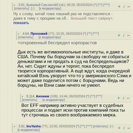
3.61
,
Бывалый Смузихлёб
(
ok
), 09:28, 05/03/2024 [
^
] [
^^
] [
^^^
]
+
–
/
[
ответить
]
[
↓
] [
к модератору
]
Ну к слову, китай тоже лишний раз не подставляется -
даже в тему с процами на х8...
большой текст свёрнут,
показать
4.64
,
Прохожий
(
??
), 10:25, 05/03/2024 [
^
] [
^^
] [
^^^
]
+
–
/
[
ответить
]
[
к модератору
]
>откровенный беспредел корпорастов
Дык есть же антимонопольные институты, и даже в
США. Почему бы борцунам за свободку не собраться
деньжатами и не продать в суд на беспредельщиков?
Ан, нет. Сидят ждуны и терпят, пока беспредел
творится корпоративный. А ещё ждут, когда очередной
китайский Вэнь уворует что-то у американского Сэма и
может даже поделится потом с борцунами. Ведь ни
борцуны, ни Вэни сами ничего не умеют.
5.114
,
Аноним
(
109
), 14:44, 06/03/2024 [
^
] [
^^
] [
^^^
]
+
–
/
[
ответить
]
[
к модератору
]
Вот EFF например активно участвует в судебных
процессах и подает иски против компаний пока ты
тут строчишь из своего воображаемого мирка.
3.81
,
InuYasha
(
??
), 13:00, 05/03/2024 [
^
] [
^^
] [
^^^
] [
ответить
]
[
↑
]
+
–
/
[
к модератору
]