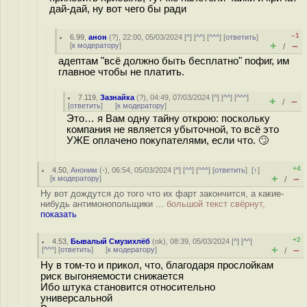
дай-дай, ну вот чего бы ради
–1
6.99
,
анон
(
?
), 22:00, 05/03/2024 [
^
] [
^^
] [
^^^
] [
ответить
]
+
–
[
к модератору
]
/
адептам "всё должно быть бесплатно" пофиг, им
главное чтобы не платить.
7.119
,
Зазнайка
(
?
), 04:49, 07/03/2024 [
^
] [
^^
] [
^^^
]
+
–
/
[
ответить
]
[
к модератору
]
Это… я Вам одну тайну открою: поскольку
компания не является убыточной, то всё это
УЖЕ оплачено покупателями, если что. 🙄
+4
4.50
,
Аноним
(
-
), 06:54, 05/03/2024 [
^
] [
^^
] [
^^^
] [
ответить
]
[
↑
]
+
–
[
к модератору
]
/
Ну вот дождутся до того что их фарт закончится, а какие-
нибудь антимонопольщики ...
большой текст свёрнут,
показать
+2
4.53
,
Бывалый Смузихлёб
(
ok
), 08:39, 05/03/2024 [
^
] [
^^
]
+
–
[
^^^
] [
ответить
]
[
к модератору
]
/
Ну в том-то и прикол, что, благодаря прослойкам
риск выгоняемости снижается
Ибо штука становится относительно
универсальной