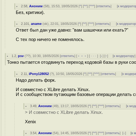
2.58
,
Аноним
(
58
), 15:53, 18/05/2026 [
^
] [
^^
] [
^^^
] [
ответить
]
[
к модерато
Без, критики).
2.101
,
aname
(
ok
), 22:01, 18/05/2026 [
^
] [
^^
] [
^^^
] [
ответить
]
[
к модерато
Ответ был дан уже давно: "вам шашечки или ехать?"
С тех пор ничего не поменялось.
1.2
,
psv
(
??
), 10:30, 18/05/2026 [
ответить
] [
﹢﹢﹢
] [
· · ·
]
[
↓
] [
↑
] [
к модератору
]
Тонко пытается отодвинуть переход кодовой базы в руки со
2.11
,
iPony128052
(
?
), 10:50, 18/05/2026 [
^
] [
^^
] [
^^^
] [
ответить
]
[
к модер
Надо делать форк.
И совместно с XLibre делать Xinux.
И с сообществом путающим базовые операции делать с
3.49
,
Аноним
(
49
), 13:17, 18/05/2026 [
^
] [
^^
] [
^^^
] [
ответить
]
[
к мод
> И совместно с XLibre делать Xinux.
Xenix
3.54
,
Аноним
(
54
), 14:45, 18/05/2026 [
^
] [
^^
] [
^^^
] [
ответить
]
[
↓
] [
к 