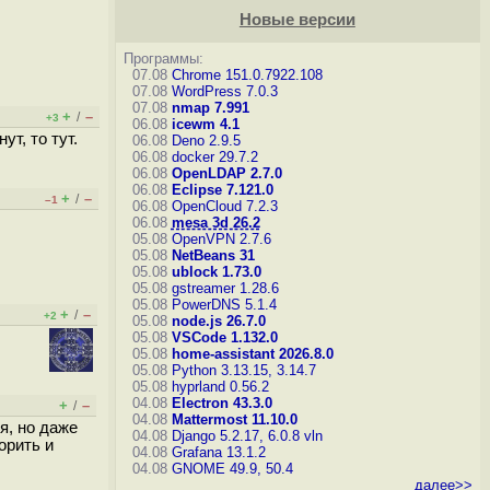
Новые версии
Программы:
07.08
Chrome 151.0.7922.108
07.08
WordPress 7.0.3
07.08
nmap 7.991
+
–
/
+3
06.08
icewm 4.1
т, то тут.
06.08
Deno 2.9.5
06.08
docker 29.7.2
06.08
OpenLDAP 2.7.0
06.08
Eclipse 7.121.0
+
–
/
–1
06.08
OpenCloud 7.2.3
06.08
mesa 3d 26.2
05.08
OpenVPN 2.7.6
05.08
NetBeans 31
05.08
ublock 1.73.0
05.08
gstreamer 1.28.6
05.08
PowerDNS 5.1.4
+
–
/
+2
05.08
node.js 26.7.0
05.08
VSCode 1.132.0
05.08
home-assistant 2026.8.0
05.08
Python 3.13.15, 3.14.7
05.08
hyprland 0.56.2
04.08
Electron 43.3.0
+
–
/
04.08
Mattermost 11.10.0
я, но даже
04.08
Django 5.2.17, 6.0.8
vln
орить и
04.08
Grafana 13.1.2
04.08
GNOME 49.9, 50.4
далее>>