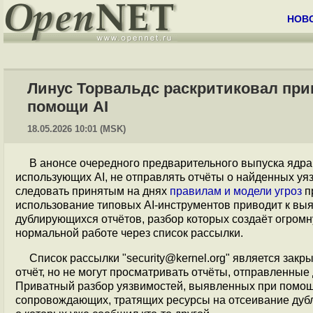
НОВ
Линус Торвальдс раскритиковал пр
помощи AI
18.05.2026 10:01 (MSK)
В анонсе очередного предварительного выпуска ядра
использующих AI, не отправлять отчёты о найденных уяз
следовать принятым на днях
правилам и модели угроз
п
использование типовых AI-инструментов приводит к выя
дублирующихся отчётов, разбор которых создаёт огром
нормальной работе через список рассылки.
Список рассылки "security@kernel.org" является зак
отчёт, но не могут просматривать отчёты, отправленные
Приватный разбор уязвимостей, выявленных при помощи
сопровождающих, тратящих ресурсы на отсеивание дубл