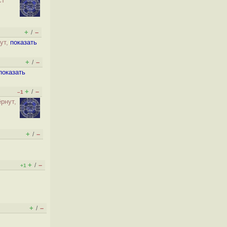
ст
+
–
/
нут,
показать
+
–
/
показать
+
–
/
–1
ёрнут,
+
–
/
+
–
/
+1
+
–
/