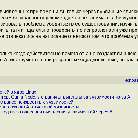
 выявленных при помощи AI, только через публичные списк
телям безопасности рекомендуется не заниматься бездумно
изировать проблему, убедиться в её существовании, изучить
вить патч и тщательно проверить, не исправлена ли уже пр
е отвлекались на написание ответов о том, что проблема у
олько когда действительно помогают, а не создают лишнюю
AI-инструментов при разработке ядра допустимо, но так, 
испра
тей в ядре Linux
в. Curl и Node.js ограничат выплаты за уязвимости из-за AI
00 ранее неизвестных уязвимостей
ле ложного AI-отчёта об уязвимости
код из-за опасения выявления уязвимостей через AI