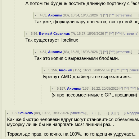
А потом ты будешь постить длинную портянку с "есл
4.83
,
Аноним
(
83
), 18:34, 18/05/2026 [
^
] [
^^
] [
^^^
] [
ответить
]
[
Так уже, форкнули пару проектов, так тут вой п
3.56
,
Вечный Странник
(
?
), 15:27, 18/05/2026 [
^
] [
^^
] [
^^^
] [
ответить
Так существует librelinux
4.84
,
Аноним
(
83
), 18:35, 18/05/2026 [
^
] [
^^
] [
^^^
] [
ответить
]
[
Так это копия с вырезанными блобами.
5.156
,
Аноним
(
155
), 16:21, 20/05/2026 [
^
] [
^^
] [
^^^
] [
ответ
Брешут AMD драйверы не вырезали же...
6.157
,
Аноним
(
155
), 16:22, 20/05/2026 [
^
] [
^^
] [
^^^
] [
(я про несовместимые с GPL прошивки)
1.3
,
Sm0ke85
(
ok
), 10:33, 18/05/2026 [
ответить
] [
﹢﹢﹢
] [
· · ·
]
[
↓
] [
↑
] [
к модер
Как же быстро человеки вдруг могут становиться обезьянка
мусорку лишь бы не напрягать мозг лишний раз...
Торвальдс прав, конечно, на 100%, но тенденция удручает...