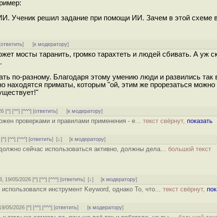
ример:
ИИ. Ученик решил задание при помощи ИИ. Зачем в этой схеме 
[
ответить
]
[
к модератору
]
жет мосты таранить, громко тарахтеть и людей сбивать. А уж с
.
ть по-разному. Благодаря этому умению люди и развились так
о находятся приматы, которым "ой, этим же прорезаться можно 
существует!"
26 [
^
] [
^^
] [
^^^
] [
ответить
]
[
к модератору
]
ожен проверками и правилами применения - е...
текст свёрнут,
показать
 [
^
] [
^^
] [
^^^
] [
ответить
]
[
↓
] [
к модератору
]
 должно сейчас использоваться активно, должны дела...
большой текст
3, 19/05/2026 [
^
] [
^^
] [
^^^
] [
ответить
]
[
↓
] [
к модератору
]
 использовался инструмент Keyword, однако То, что...
текст свёрнут,
пок
 19/05/2026 [
^
] [
^^
] [
^^^
] [
ответить
]
[
к модератору
]