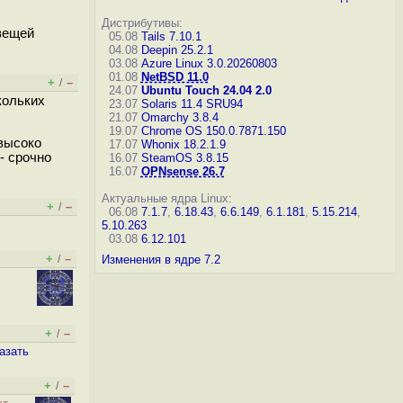
Дистрибутивы:
вещей
05.08
Tails 7.10.1
04.08
Deepin 25.2.1
03.08
Azure Linux 3.0.20260803
01.08
NetBSD 11.0
+
–
/
24.07
Ubuntu Touch 24.04 2.0
кольких
23.07
Solaris 11.4 SRU94
21.07
Omarchy 3.8.4
19.07
Chrome OS 150.0.7871.150
 высоко
17.07
Whonix 18.2.1.9
- срочно
16.07
SteamOS 3.8.15
16.07
OPNsense 26.7
Актуальные ядра Linux:
+
–
/
06.08
7.1.7
,
6.18.43
,
6.6.149
,
6.1.181
,
5.15.214
,
5.10.263
03.08
6.12.101
+
–
/
Изменения в ядре 7.2
+
–
/
азать
+
–
/