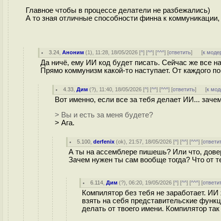
Главное чтобы в процессе делатели не разбежались)
А то зная отличные способности финна к коммуникации, 
3.24
,
Аноним
(
1
), 11:28, 18/05/2026 [
^
] [
^^
] [
^^^
] [
ответить
]
[
к моде
Да ничё, ему ИИ код будет писать. Сейчас же все на
Прямо коммунизм какой-то наступает. От каждого п
4.33
,
Дим
(
?
), 11:40, 18/05/2026 [
^
] [
^^
] [
^^^
] [
ответить
]
[
к мод
Вот именно, если все за тебя делает ИИ... заче
> Вы и есть за меня будете?
> Ага.
5.100
,
derfenix
(
ok
), 21:57, 18/05/2026 [
^
] [
^^
] [
^^^
] [
ответи
А ты на ассемблере пишешь? Или что, дове
Зачем нужен ты сам вообще тогда? Что от т
6.114
,
Дим
(
?
), 06:20, 19/05/2026 [
^
] [
^^
] [
^^^
] [
ответи
Компилятор без тебя не заработает. ИИ
взять на себя представительские функци
делать от твоего имени. Компилятор так