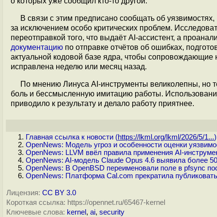
о которых уже сообщил кто-то другой.
В связи с этим предписано сообщать об уязвимостях,
за исключением особо критических проблем. Исследова
переотправкой того, что выдаёт AI-ассистент, а проанал
документацию
по отправке отчётов об ошибках, подгото
актуальной кодовой базе ядра, чтобы сопровождающие н
исправлена неделю или месяц назад.
По мнению Линуса AI-инструменты великолепны, но т
боль и бессмысленную имитацию работы. Использование 
приводило к результату и делало работу приятнее.
Главная ссылка к новости (
https://lkml.org/lkml/2026/5/1...
)
OpenNews: Модель угроз и особенности оценки уязвимос
OpenNews: LLVM ввёл правила применения AI-инструменто
OpenNews: AI-модель Claude Opus 4.6 выявила более 5
OpenNews: В OpenBSD переименовали поле в pfsync пос
OpenNews: Платформа Cal.com прекратила публиковать 
Лицензия:
CC BY 3.0
Короткая ссылка: https://opennet.ru/65467-kernel
Ключевые слова:
kernel
,
ai
,
security