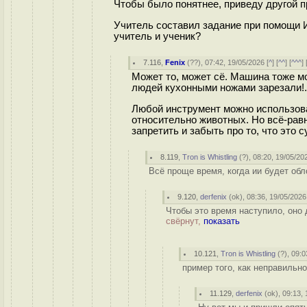
Чтобы было понятнее, приведу другой п
Учитель составил задание при помощи 
учитель и ученик?
7.116
,
Fenix
(
??
), 07:42, 19/05/2026 [
^
] [
^^
] [
^^^
] 
Может то, может сё. Машина тоже мо
людей кухонными ножами зарезали!.
Любой инструмент можно использова
относительно животных. Но всё-равн
запретить и забыть про то, что это 
8.119
,
Tron is Whistling
(
?
), 08:20, 19/05/20
Всё проще время, когда ии будет обл
9.120
,
derfenix
(
ok
), 08:36, 19/05/2026
Чтобы это время наступило, оно
свёрнут,
показать
10.121
,
Tron is Whistling
(
?
), 09:0
пример того, как неправильно
11.129
,
derfenix
(
ok
), 09:13,