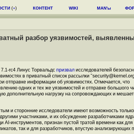
ОСТИ
(
+
)
КОНТЕНТ
WIKI
MAN'ы
ФО
иватный разбор уязвимостей, выявленны
 7.1-rc4 Линус Торвальдс
призвал
исследователей безопасн
вимостях в приватный список рассылки "security@kernel.org
ри отправке информации об уязвимостях. Отмечается, что
влению одних и тех же уязвимостей и отправке большого ч
ную дополнительную нагрузку на сопровождающих и мешает
рытым и сторонние исследователи имеют возможность только
 другими участниками, и их обсуждение разработчиками ядр
 AI-инструментов, признан пустой тратой времени как для
икатов, так и для разработчиков, впустую анализирующих 