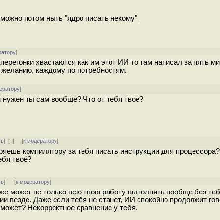
можно потом ныть "ядро писать некому".
ратору
]
перегонки хвастаются как им этот ИИ то там написал за пять мину
о желанию, каждому по потребностям.
ератору
]
м нужен ты сам вообще? Что от тебя твоё?
ть
]
[
↓
] [
к модератору
]
ряешь компилятору за тебя писать инструкции для процессора?
ебя твоё?
ть
]
[
к модератору
]
 же может не только всю твою работу выполнять вообще без теб
и везде. Даже если тебя не станет, ИИ спокойно продолжит гов
 может? Некорректное сравнение у тебя.