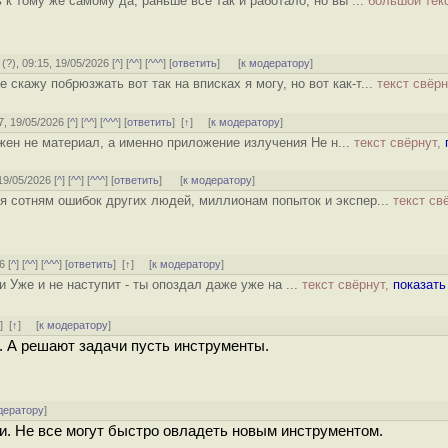
 к тому же самому да, раньше всё так и работало, но вы ...
большой тек
(
?
), 09:15, 19/05/2026 [
^
] [
^^
] [
^^^
] [
ответить
]
[
к модератору
]
е скажу побрюзжать вот так на вписках я могу, но вот как-т...
текст свёр
7, 19/05/2026 [
^
] [
^^
] [
^^^
] [
ответить
]
[
↑
] [
к модератору
]
жен не материал, а именно приложение излучения Не н...
текст свёрнут,
 19/05/2026 [
^
] [
^^
] [
^^^
] [
ответить
]
[
к модератору
]
ря сотням ошибок других людей, миллионам попыток и экспер...
текст св
6 [
^
] [
^^
] [
^^^
] [
ответить
]
[
↑
] [
к модератору
]
 Уже и не наступит - ты опоздал даже уже на ...
текст свёрнут,
показать
ь
]
[
↑
] [
к модератору
]
. А решают задачи пусть инструменты.
дератору
]
ти. Не все могут быстро овладеть новым инструментом.