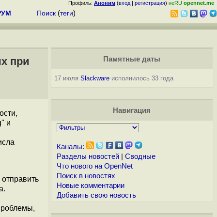
Профиль:
Аноним
(
вход
|
регистрация
)
неRU
opennet.me
РУМ
Поиск
(
теги
)
х при
Памятные даты
17 июля
Slackware
исполнилось 33 года
Навигация
ости,
" и
исла
Каналы:
Разделы новостей
|
Сводные
Что нового на OpenNet
Поиск в новостях
 отправить
Новые комментарии
а.
Добавить свою новость
проблемы,