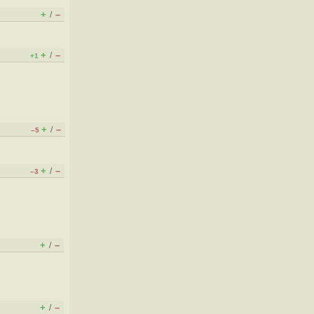
+
–
/
+
–
/
+1
+
–
/
–5
+
–
/
–3
+
–
/
+
–
/