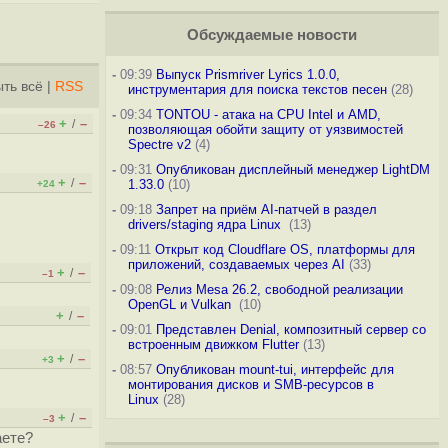
Обсуждаемые новости
-
09:39
Выпуск Prismriver Lyrics 1.0.0,
ть всё
|
RSS
инструментария для поиска текстов песен
(28)
-
09:34
TONTOU - атака на CPU Intel и AMD,
+
–
/
–26
позволяющая обойти защиту от уязвимостей
Spectre v2
(4)
-
09:31
Опубликован дисплейный менеджер LightDM
+
–
/
1.33.0
(10)
+24
-
09:18
Запрет на приём AI-патчей в раздел
drivers/staging ядра Linux
(13)
-
09:11
Открыт код Cloudflare OS, платформы для
приложений, создаваемых через AI
(33)
+
–
/
–1
-
09:08
Релиз Mesa 26.2, свободной реализации
OpenGL и Vulkan
(10)
+
–
/
-
09:01
Представлен Denial, композитный сервер со
встроенным движком Flutter
(13)
+
–
/
+3
-
08:57
Опубликован mount-tui, интерфейс для
монтирования дисков и SMB-ресурсов в
Linux
(28)
+
–
/
–3
аете?