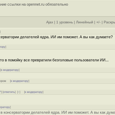
ние ссылки на opennet.ru обязательно
Ajax
|
1 уровень
|
Линейный
|
+/-
|
Раскры
]
серватории делателей ядра. ИИ им поможет. А вы как думаете?
тору
]
что в помойку все превратили безголовые пользователи ИИ...
[
к модератору
]
тором
[
к модератору
]
^
] [
ответить
]
[
↑
] [
к модератору
]
ератору
]
 в консерватории делателей ядра. ИИ им поможет. А вы как дум