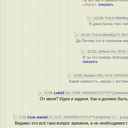
Ну вот мы и пришли опять
свёрнут,
показать
12.130
,
Tron is Whistling
Я даже более того теб
10.122
,
Tron is Whistling
(
?
), 09:0
Да Потому что в точечном ва
11.131
,
derfenix
(
ok
), 09:15,
И ты это знаешь благода
показать
9.155
,
Аноним
(
155
), 16:16, 20/05/202
Какая наивность, мешок с костями
5.139
,
Loki13
(
ok
), 14:58, 19/05/2026 [
^
] [
^^
] [
^^^
] [
ответит
От меня? Идеи и задачи. Как и должно быть
2.22
,
Соль земли2
(
?
), 11:27, 18/05/2026 [
^
] [
^^
] [
^^^
] [
ответить
]
[
↑
] [
к мо
Видимо это всё таки вопрос времени, а не необходимос