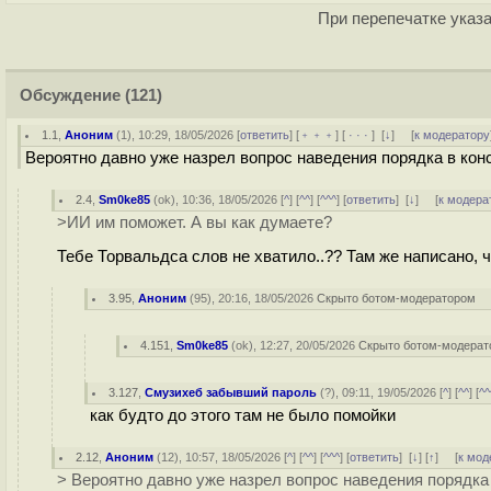
При перепечатке указа
Обсуждение
(121)
1.1
,
Аноним
(
1
), 10:29, 18/05/2026 [
ответить
] [
﹢﹢﹢
] [
· · ·
]
[
↓
] [
к модератору
Вероятно давно уже назрел вопрос наведения порядка в кон
2.4
,
Sm0ke85
(
ok
), 10:36, 18/05/2026 [
^
] [
^^
] [
^^^
] [
ответить
]
[
↓
] [
к модера
>ИИ им поможет. А вы как думаете?
Тебе Торвальдса слов не хватило..?? Там же написано, 
3.95
,
Аноним
(
95
), 20:16, 18/05/2026
Скрыто ботом-модератором
4.151
,
Sm0ke85
(
ok
), 12:27, 20/05/2026
Скрыто ботом-модера
3.127
,
Смузихеб забывший пароль
(
?
), 09:11, 19/05/2026 [
^
] [
^^
] [
^^
как будто до этого там не было помойки
2.12
,
Аноним
(
12
), 10:57, 18/05/2026 [
^
] [
^^
] [
^^^
] [
ответить
]
[
↓
] [
↑
] [
к мод
> Вероятно давно уже назрел вопрос наведения порядка