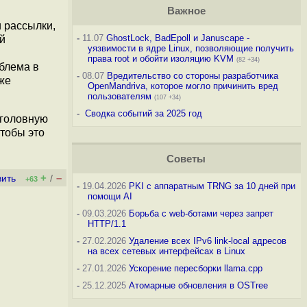
Важное
и рассылки,
-
11.07
GhostLock, BadEpoll и Januscape -
й
уязвимости в ядре Linux, позволяющие получить
права root и обойти изоляцию KVM
(82 +34)
облема в
-
08.07
Вредительство со стороны разработчика
же
OpenMandriva, которое могло причинить вред
пользователям
(107 +34)
-
Сводка событий за 2025 год
 головную
чтобы это
Советы
+
–
вить
/
+63
-
19.04.2026
PKI с аппаратным TRNG за 10 дней при
помощи AI
-
09.03.2026
Борьба с web-ботами через запрет
HTTP/1.1
-
27.02.2026
Удаление всех IPv6 link-local адресов
на всех сетевых интерфейсах в Linux
-
27.01.2026
Ускорение пересборки llama.cpp
-
25.12.2025
Атомарные обновления в OSTree