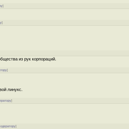
ру
]
ру
]
общества из рук корпораций.
атору
]
вой линукс.
ератору
]
модератору
]