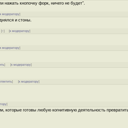
и нажать кнопочку форк, ничего не будет".
к модератору
]
однялся и стоны.
]
[
↑
] [
к модератору
]
к модератору
]
ить
]
[
к модератору
]
ответить
]
[
к модератору
]
атору
]
ми, которые готовы любую когнитивную деятельность превратить