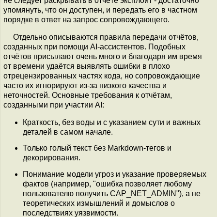
не следует раскрывать в отчёте эксплоит - достаточно
упомянуть, что он доступен, и передать его в частном
порядке в ответ на запрос сопровождающего.
Отдельно описываются правила передачи отчётов,
созданных при помощи AI-ассистентов. Подобных
отчётов присылают очень много и благодаря им время
от времени удаётся выявлять ошибки в плохо
отрецензированных частях кода, но сопровождающие
часто их игнорируют из-за низкого качества и
неточностей. Основные требования к отчётам,
созданными при участии AI:
Краткость, без воды и с указанием сути и важных
деталей в самом начале.
Только голый текст без Markdown-тегов и
декорирования.
Понимание модели угроз и указание проверяемых
фактов (например, "ошибка позволяет любому
пользователю получить CAP_NET_ADMIN"), а не
теоретических измышлений и домыслов о
последствиях уязвимости.