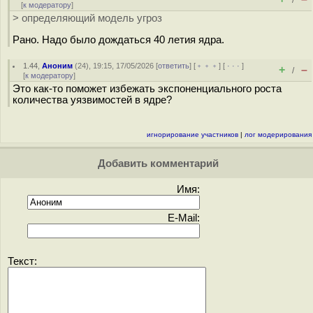
/
[
к модератору
]
> определяющий модель угроз
Рано. Надо было дождаться 40 летия ядра.
1.44
,
Аноним
(
24
), 19:15, 17/05/2026 [
ответить
] [
﹢﹢﹢
] [
· · ·
]
+
–
/
[
к модератору
]
Это как-то поможет избежать экспоненциального роста
количества уязвимостей в ядре?
игнорирование участников
|
лог модерирования
Добавить комментарий
Имя:
E-Mail:
Текст: