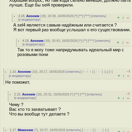
Хороший вопрос, но там кода сильно меньше, должно быть
лучше. Еще бы sel4 проверили.
3.18
,
Аноним
(
18
), 20:38, 16/05/2026 [
^
] [
^^
] [
^^^
] [
ответить
]
+
–
/
[
к модератору
]
А sel4 является самым надёжным или считается ?
Я вот первый раз вообще услышал о его существовании.
4.19
,
Аноним
(
18
), 20:43, 16/05/2026 [
^
] [
^^
] [
^^^
] [
ответить
]
+
–
/
[
к модератору
]
Так то я могу тоже напридумывать идеальный мир с
розовыми пони
–1
1.10
,
Аноним
(
10
), 20:17, 16/05/2026 [
ответить
] [
﹢﹢﹢
] [
· · ·
]
[
↓
] [
↑
]
+
–
[
к модератору
]
/
Не поможет.
–1
2.15
,
Аноним
(
18
), 20:31, 16/05/2026 [
^
] [
^^
] [
^^^
] [
ответить
]
+
–
[
к модератору
]
/
Чему ?
Вас кто то захватывает ?
Что вы вообще тут делаете ?
1.17
,
Мемоним
(
?
), 20:37, 16/05/2026 [
ответить
] [
﹢﹢﹢
] [
· · ·
]
[
↑
]
+
–