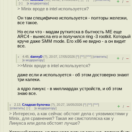
+
–
/
[
↑
] [
к модератору
]
> Minix вроде в intel используется?
Он там специфично используется - полторы железки,
все такое.
Но если что - мадам руткитска в бытность ME еще
ARC4 - вынесла его и получился ring -3 rootkit. Который
круче даже SMM mode. Его x86 не видно - а он видит
все.
4.45
,
dannyD
(
?
), 20:07, 17/05/2026 [
^
] [
^^
] [
^^^
] [
ответить
]
+
–
/
[
к модератору
]
>>Minix вроде в intel используется?
даже если и используется - об этом достоверно знают
три калеки.
а ядро линукс - в миллиардах устройств, и об этом
знаю все.
2.13
,
Сладкая булочка
(
?
), 20:27, 16/05/2026 [
^
] [
^^
] [
^^^
]
+
–
/
[
ответить
]
[
↑
] [
к модератору
]
> Интересно, а как сейчас обстоят дела с уязвимостями у
Minix, для сравнения? Такая же свистопляска как у
Линукса или дела обстоят лучше?