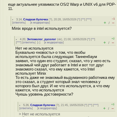
еще актуальнее уязвимости OS/2 Warp и UNIX v6 для PDP-
11.
–1
3.14
,
Сладкая булочка
(
?
), 20:28, 16/05/2026 [
^
] [
^^
] [
^^^
]
+
–
[
ответить
]
[
к модератору
]
/
Minix вроде в intel используется?
+2
4.20
,
Энтомолог_русолог
(
ok
), 21:00, 16/05/2026 [
^
] [
^^
]
+
–
[
^^^
] [
ответить
]
[
↓
] [
к модератору
]
/
Нет не используется
Буквально «новость» о том, что якобы
используется была следующая: Танненбаум
заявил, что один его студент, сказал, что у него есть
знакомый чей друг работает в Intel и вот тот друг
знакомого сказал, что ему кажется, что Intel
использует Minix
То есть даже не знакомый выдуманного работника ему
это сказал, а студент который знал человека у
которого был друг. И не что используется, а что ему
кажется, что используется
Чуешь уровень достоверности?
+3
5.26
,
Сладкая булочка
(
?
), 21:45, 16/05/2026 [
^
] [
^^
] [
^^^
]
+
–
[
ответить
]
[
к модератору
]
/
> Нет не используется