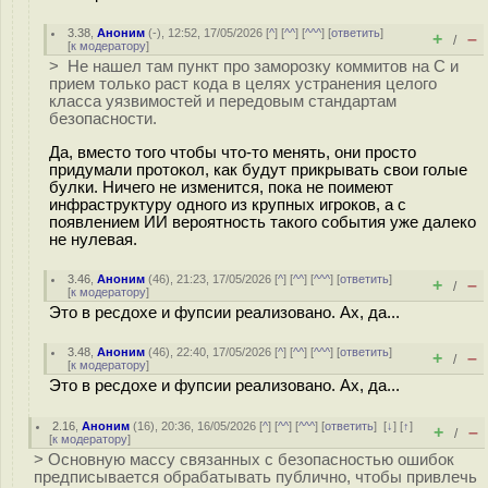
3.38
,
Аноним
(
-
), 12:52, 17/05/2026 [
^
] [
^^
] [
^^^
] [
ответить
]
+
–
/
[
к модератору
]
> Не нашел там пункт про заморозку коммитов на С и
прием только раст кода в целях устранения целого
класса уязвимостей и передовым стандартам
безопасности.
Да, вместо того чтобы что‑то менять, они просто
придумали протокол, как будут прикрывать свои голые
булки. Ничего не изменится, пока не поимеют
инфраструктуру одного из крупных игроков, а с
появлением ИИ вероятность такого события уже далеко
не нулевая.
3.46
,
Аноним
(
46
), 21:23, 17/05/2026 [
^
] [
^^
] [
^^^
] [
ответить
]
+
–
/
[
к модератору
]
Это в ресдохе и фупсии реализовано. Ах, да...
3.48
,
Аноним
(
46
), 22:40, 17/05/2026 [
^
] [
^^
] [
^^^
] [
ответить
]
+
–
/
[
к модератору
]
Это в ресдохе и фупсии реализовано. Ах, да...
2.16
,
Аноним
(
16
), 20:36, 16/05/2026 [
^
] [
^^
] [
^^^
] [
ответить
]
[
↓
] [
↑
]
+
–
/
[
к модератору
]
> Основную массу связанных с безопасностью ошибок
предписывается обрабатывать публично, чтобы привлечь