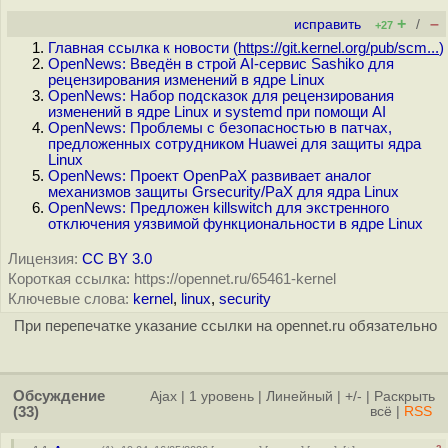
+
–
исправить
/
+27
Главная ссылка к новости (
https://git.kernel.org/pub/scm...
)
OpenNews: Введён в строй AI-сервис Sashiko для
рецензирования изменений в ядре Linux
OpenNews: Набор подсказок для рецензирования
изменений в ядре Linux и systemd при помощи AI
OpenNews: Проблемы с безопасностью в патчах,
предложенных сотрудником Huawei для защиты ядра
Linux
OpenNews: Проект OpenPaX развивает аналог
механизмов защиты Grsecurity/PaX для ядра Linux
OpenNews: Предложен killswitch для экстренного
отключения уязвимой функциональности в ядре Linux
Лицензия:
CC BY 3.0
Короткая ссылка: https://opennet.ru/65461-kernel
Ключевые слова:
kernel
,
linux
,
security
При перепечатке указание ссылки на opennet.ru обязательно
Обсуждение
Ajax
|
1 уровень
|
Линейный
|
+/-
|
Раскрыть
(33)
всё
|
RSS