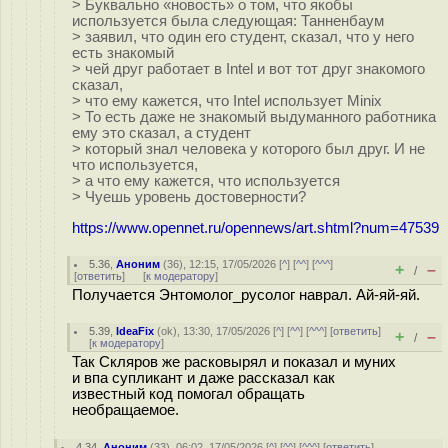
> Буквально «новость» о том, что якобы
используется была следующая: Танненбаум
> заявил, что один его студент, сказал, что у него
есть знакомый
> чей друг работает в Intel и вот тот друг знакомого
сказал,
> что ему кажется, что Intel использует Minix
> То есть даже не знакомый выдуманного работника
ему это сказал, а студент
> который знал человека у которого был друг. И не
что используется,
> а что ему кажется, что используется
> Чуешь уровень достоверности?
https://www.opennet.ru/opennews/art.shtml?num=47539
5.36
,
Аноним
(
36
), 12:15, 17/05/2026 [
^
] [
^^
] [
^^^
]
+
–
/
[
ответить
]
[
к модератору
]
Получается Энтомолог_русолог наврал. Ай-яй-яй.
5.39
,
IdeaFix
(
ok
), 13:30, 17/05/2026 [
^
] [
^^
] [
^^^
] [
ответить
]
+
–
/
[
к модератору
]
Так Скляров же расковырял и показал и муних
и впа супликант и даже рассказал как
известный код помогал обращать
необращаемое.
4.34
,
Аноним
(
33
), 06:02, 17/05/2026 [
^
] [
^^
] [
^^^
] [
ответить
]