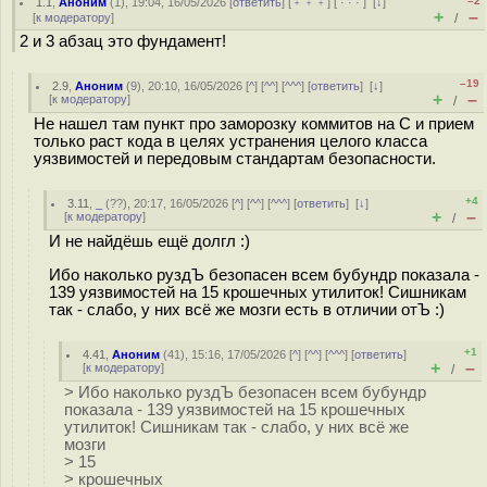
–2
1.1
,
Аноним
(
1
), 19:04, 16/05/2026 [
ответить
] [
﹢﹢﹢
] [
· · ·
]
[
↓
]
+
–
[
к модератору
]
/
2 и 3 абзац это фундамент!
–19
2.9
,
Аноним
(
9
), 20:10, 16/05/2026 [
^
] [
^^
] [
^^^
] [
ответить
]
[
↓
]
+
–
[
к модератору
]
/
Не нашел там пункт про заморозку коммитов на С и прием
только раст кода в целях устранения целого класса
уязвимостей и передовым стандартам безопасности.
+4
3.11
,
_
(
??
), 20:17, 16/05/2026 [
^
] [
^^
] [
^^^
] [
ответить
]
[
↓
]
+
–
[
к модератору
]
/
И не найдёшь ещё долгл :)
Ибо наколько руздЪ безопасен всем бубундр показала -
139 уязвимостей на 15 крошечных утилиток! Сишникам
так - слабо, у них всё же мозги есть в отличии отЪ :)
+1
4.41
,
Аноним
(
41
), 15:16, 17/05/2026 [
^
] [
^^
] [
^^^
] [
ответить
]
+
–
[
к модератору
]
/
> Ибо наколько руздЪ безопасен всем бубундр
показала - 139 уязвимостей на 15 крошечных
утилиток! Сишникам так - слабо, у них всё же
мозги
> 15
> крошечных