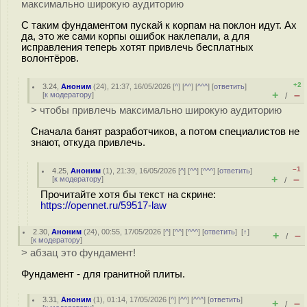
максимально широкую аудиторию
С таким фундаментом пускай к корпам на поклон идут. Ах
да, это же сами корпы ошибок наклепали, а для
исправления теперь хотят привлечь бесплатных
волонтёров.
+2
3.24
,
Аноним
(
24
), 21:37, 16/05/2026 [
^
] [
^^
] [
^^^
] [
ответить
]
+
–
[
к модератору
]
/
> чтобы привлечь максимально широкую аудиторию
Сначала банят разработчиков, а потом специалистов не
знают, откуда привлечь.
–1
4.25
,
Аноним
(
1
), 21:39, 16/05/2026 [
^
] [
^^
] [
^^^
] [
ответить
]
+
–
[
к модератору
]
/
Прочитайте хотя бы текст на скрине:
https://opennet.ru/59517-law
2.30
,
Аноним
(
24
), 00:55, 17/05/2026 [
^
] [
^^
] [
^^^
] [
ответить
]
[
↑
]
+
–
/
[
к модератору
]
> абзац это фундамент!
Фундамент - для гранитной плиты.
3.31
,
Аноним
(
1
), 01:14, 17/05/2026 [
^
] [
^^
] [
^^^
] [
ответить
]
+
–
/