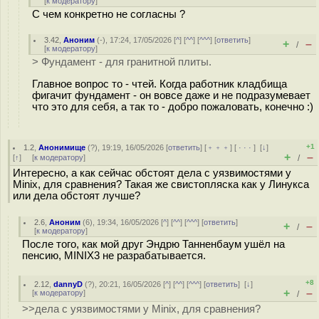
[
к модератору
]
С чем конкретно не согласны ?
3.42
,
Аноним
(
-
), 17:24, 17/05/2026 [
^
] [
^^
] [
^^^
] [
ответить
]
+
–
/
[
к модератору
]
> Фундамент - для гранитной плиты.
Главное вопрос то - чтей. Когда работник кладбища
фигачит фундамент - он вовсе даже и не подразумевает
что это для себя, а так то - добро пожаловать, конечно :)
+1
1.2
,
Анонимище
(
?
), 19:19, 16/05/2026 [
ответить
] [
﹢﹢﹢
] [
· · ·
]
[
↓
]
+
–
[
↑
] [
к модератору
]
/
Интересно, а как сейчас обстоят дела с уязвимостями у
Minix, для сравнения? Такая же свистопляска как у Линукса
или дела обстоят лучше?
2.6
,
Аноним
(
6
), 19:34, 16/05/2026 [
^
] [
^^
] [
^^^
] [
ответить
]
+
–
/
[
к модератору
]
После того, как мой друг Эндрю Танненбаум ушёл на
пенсию, MINIX3 не разрабатывается.
+8
2.12
,
dannyD
(
?
), 20:21, 16/05/2026 [
^
] [
^^
] [
^^^
] [
ответить
]
[
↓
]
+
–
[
к модератору
]
/
>>дела с уязвимостями у Minix, для сравнения?