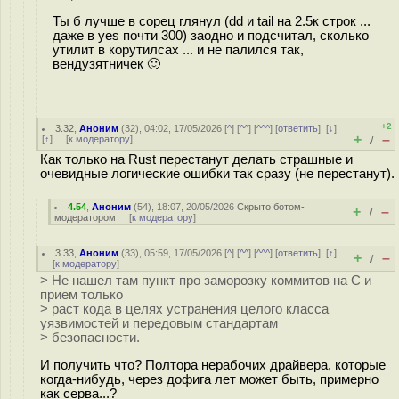
Ты б лучше в сорец глянул (dd и tail на 2.5к строк ...
даже в yes почти 300) заодно и подсчитал, сколько
утилит в корутилсах ... и не палился так,
вендузятничек 🙂
+2
3.32
,
Аноним
(
32
), 04:02, 17/05/2026 [
^
] [
^^
] [
^^^
] [
ответить
]
[
↓
]
+
–
[
↑
] [
к модератору
]
/
Как только на Rust перестанут делать страшные и
очевидные логические ошибки так сразу (не перестанут).
4.54
,
Аноним
(
54
), 18:07, 20/05/2026
Скрыто ботом-
+
–
/
модератором
[
к модератору
]
3.33
,
Аноним
(
33
), 05:59, 17/05/2026 [
^
] [
^^
] [
^^^
] [
ответить
]
[
↑
]
+
–
/
[
к модератору
]
> Не нашел там пункт про заморозку коммитов на С и
прием только
> раст кода в целях устранения целого класса
уязвимостей и передовым стандартам
> безопасности.
И получить что? Полтора нерабочих драйвера, которые
когда-нибудь, через дофига лет может быть, примерно
как серва...?