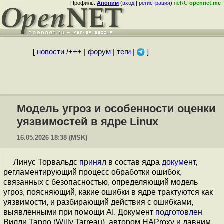
Профиль:
Аноним
(
вход
|
регистрация
)
неRU
opennet.me
[
новости
/
+++
|
форум
|
теги
|
]
Модель угроз и особенности оценки
уязвимостей в ядре Linux
16.05.2026 18:38 (MSK)
Линус Торвальдс
принял
в состав ядра
документ
,
регламентирующий процесс обработки ошибок,
связанных с безопасностью, определяющий модель
угроз, поясняющий, какие ошибки в ядре трактуются как
уязвимости, и разбирающий действия с ошибками,
выявленными при помощи AI. Документ
подготовлен
Вилли Тарро (Willy Tarreau), автором HAProxy и давним