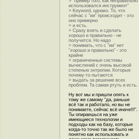
> "пример того, как неправильно
использовался инструмент"
> Keyword, однако. То, что
сейчас с "ии" происходит - это
оно примерно
> и есть.
> Сразу взять и сделать
хорошо и правильно - не
получится. Но надо
> понимать, что с "ии" нет
"хорошо и правильно" - это
крайне
> ограниченные системы
вычислений с очень высокой
степенью энтропии. Которые
почему-то пытаются
> выдать за решение всех
проблем. Та самая ртуть и есть.
Ну вот мы и пришли опять к
тому же самому "да, раньше
всё так и работало, но вы не
понимаете, сейчас всё иначе!!!".
Ты опираешься на уже
имеющиеся технологии и
подходы как на базу, которые
когда-то точно так же было не
понятно как использовать и