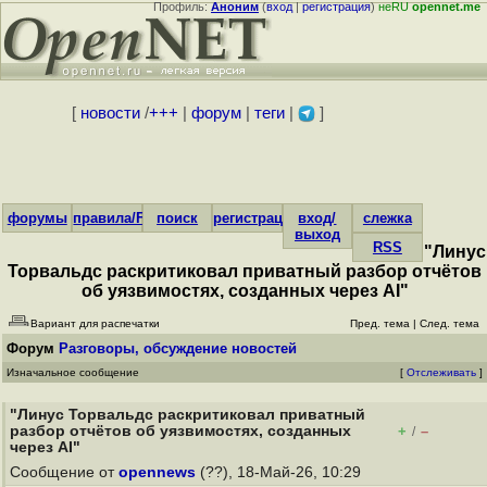
Профиль:
Аноним
(
вход
|
регистрация
)
неRU
opennet.me
[
новости
/
+++
|
форум
|
теги
|
]
форумы
правила/FAQ
поиск
регистрация
вход/
слежка
выход
RSS
"Линус
Торвальдс раскритиковал приватный разбор отчётов
об уязвимостях, созданных через AI"
Вариант для распечатки
Пред. тема
|
След. тема
Форум
Разговоры, обсуждение новостей
Изначальное сообщение
[
Отслеживать
]
"Линус Торвальдс раскритиковал приватный
разбор отчётов об уязвимостях, созданных
+
–
/
через AI"
Сообщение от
opennews
(??), 18-Май-26, 10:29