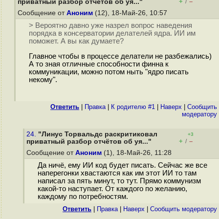
+
–
приватный разбор отчётов об уя..."
/
Сообщение от
Аноним
(12), 18-Май-26, 10:57
> Вероятно давно уже назрел вопрос наведения
порядка в консерватории делателей ядра. ИИ им
поможет. А вы как думаете?
Главное чтобы в процессе делатели не разбежались)
А то зная отличные способности финна к
коммуникации, можно потом ныть "ядро писать
некому".
Ответить
|
Правка
|
К родителю #1
|
Наверх
|
Cообщить
модератору
24.
"Линус Торвальдс раскритиковал
+3
+
–
приватный разбор отчётов об уя..."
/
Сообщение от
Аноним
(1), 18-Май-26, 11:28
Да ничё, ему ИИ код будет писать. Сейчас же все
наперегонки хвастаются как им этот ИИ то там
написал за пять минут, то тут. Прямо коммунизм
какой-то наступает. От каждого по желанию,
каждому по потребностям.
Ответить
|
Правка
|
Наверх
|
Cообщить модератору