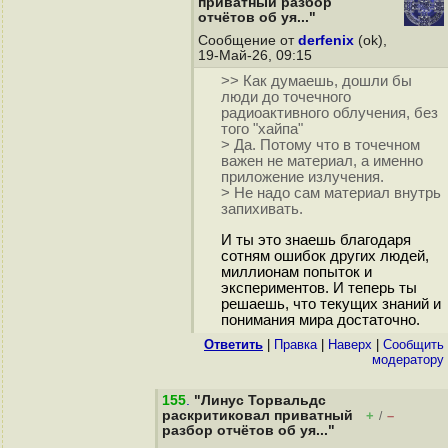
приватный разбор
отчётов об уя..."
Сообщение от
derfenix
(ok),
19-Май-26, 09:15
>> Как думаешь, дошли бы
люди до точечного
радиоактивного облучения, без
того "хайпа"
> Да. Потому что в точечном
важен не материал, а именно
приложение излучения.
> Не надо сам материал внутрь
запихивать.
И ты это знаешь благодаря
сотням ошибок других людей,
миллионам попыток и
экспериментов. И теперь ты
решаешь, что текущих знаний и
понимания мира достаточно.
Ответить
|
Правка
|
Наверх
|
Cообщить
модератору
155
.
"Линус Торвальдс
раскритиковал приватный
+
–
/
разбор отчётов об уя..."