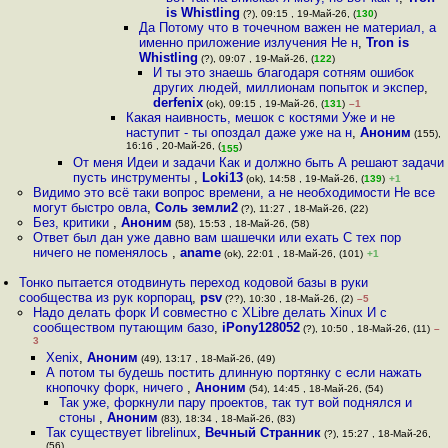
is Whistling
(?), 09:15 , 19-Май-26, (
130
)
Да Потому что в точечном важен не материал, а
именно приложение излучения Не н
,
Tron is
Whistling
(?), 09:07 , 19-Май-26, (
122
)
И ты это знаешь благодаря сотням ошибок
других людей, миллионам попыток и экспер
,
derfenix
(ok), 09:15 , 19-Май-26, (
131
)
–1
Какая наивность, мешок с костями Уже и не
наступит - ты опоздал даже уже на н
,
Аноним
(155),
16:16 , 20-Май-26, (
)
155
От меня Идеи и задачи Как и должно быть А решают задачи
пусть инструменты
,
Loki13
(ok), 14:58 , 19-Май-26, (
139
)
+1
Видимо это всё таки вопрос времени, а не необходимости Не все
могут быстро овла
,
Соль земли2
(?), 11:27 , 18-Май-26, (22)
Без, критики
,
Аноним
(58), 15:53 , 18-Май-26, (58)
Ответ был дан уже давно вам шашечки или ехать С тех пор
ничего не поменялось
,
aname
(ok), 22:01 , 18-Май-26, (101)
+1
Тонко пытается отодвинуть переход кодовой базы в руки
сообщества из рук корпорац
,
psv
(??), 10:30 , 18-Май-26, (2)
–5
Надо делать форк И совместно с XLibre делать Xinux И с
сообществом путающим базо
,
iPony128052
(?), 10:50 , 18-Май-26, (11)
–
3
Xenix
,
Аноним
(49), 13:17 , 18-Май-26, (49)
А потом ты будешь постить длинную портянку с если нажать
кнопочку форк, ничего
,
Аноним
(54), 14:45 , 18-Май-26, (54)
Так уже, форкнули пару проектов, так тут вой поднялся и
стоны
,
Аноним
(83), 18:34 , 18-Май-26, (83)
Так существует librelinux
,
Вечный Странник
(?), 15:27 , 18-Май-26,
(56)