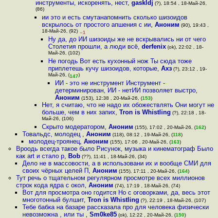
инструменты, искоренять, нест
,
gaskldj
(?), 18:54 , 18-Май-26,
(86)
ии это и есть смутанапомнить сколько шизоидов
вскрылось от простого апшения с ии
,
Аноним
(90), 19:43 ,
18-Май-26, (92)
–1
Ну да, до ИИ шизоиды же не вскрывались ни от чего
Столетия прошли, а люди всё
,
derfenix
(ok), 22:02 , 18-
Май-26, (102)
Не погодь Вот есть кухонный нож Ты сюда тоже
приплетешь кучу шизоидов, которые
,
Ахз
(?), 23:12 , 19-
Май-26, (
)
147
ИИ - это не инструмент Инструмент -
детерминирован, ИИ - нетИИ позволяет выстро
,
Аноним
(153), 12:38 , 20-Май-26, (
153
)
Нет, я считаю, что не надо их обожествлять Они могут не
больше, чем в них запих
,
Tron is Whistling
(?), 22:18 , 18-
Май-26, (106)
Скрыто модератором
,
Аноним
(155), 17:02 , 20-Май-26, (
162
)
Товальдс, молодец
,
Аноним
(118), 08:12 , 19-Май-26, (
118
)
молодец-троянец
,
Аноним
(155), 17:06 , 20-Май-26, (
163
)
Вроодь всегда такое было Рисунок, музыка и кинематограф Было
как art и стало p
,
Bob
(??), 11:41 , 18-Май-26, (34)
Дело не в массовости, а в использовани их и вообще СМИ для
своих чёрных целей П
,
Аноним
(155), 17:11 , 20-Май-26, (
164
)
Тут речь о тщательном регулярном просмотре всех миллионов
строк кода ядра с окол
,
Аноним
(74), 17:19 , 18-Май-26, (74)
Вот для просмотра оно годится Но с оговорками, да, весь этот
многотонный булшит
,
Tron is Whistling
(?), 22:19 , 18-Май-26, (107)
Тебе бабка на базаре рассказала про для человека физически
невозможна , или ты
,
Sm0ke85
(ok), 12:22 , 20-Май-26, (
150
)