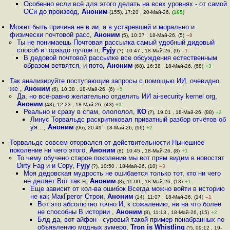
Особенно если всё для этого делать на всех уровнях - от самой
ОСи до производ
,
Аноним
(155), 17:20 , 20-Май-26, (
165
)
Может быть причина не в ии, а в устаревшей и морально и
физически почтовой расс
,
Аноним
(5), 10:37 , 18-Май-26, (5)
–8
Ты не понимаешь Почтовая рассылка самый удобный дидовый
способ и гораздо лучше п
,
Fyjy
(?), 10:47 , 18-Май-26, (9)
–1
В дедовой почтовой рассылке все обсуждения естественным
образом ветвятся, и пото
,
Аноним
(68), 16:38 , 18-Май-26, (68)
+3
Так анализируйте поступающие запросы с помощью ИИ, очевидно
же
,
Аноним
(6), 10:38 , 18-Май-26, (6)
+5
Да, но всё-равно желательно отделить ИИ ai-security kernel org
,
Аноним
(43), 12:23 , 18-Май-26, (43)
+3
Реально и сразу в спам, олололол
,
КО
(?), 19:01 , 18-Май-26, (88)
+2
Линус Торвальдс раскритиковал приватный разбор отчётов об
уя...
,
Аноним
(96), 20:49 , 18-Май-26, (96)
+2
Торвальдс совсем оторвался от действительности Нынешнее
поколение ни чего этого
,
Аноним
(8), 10:45 , 18-Май-26, (8)
+1
То чему обучено старое поколение мы вот прям видим в новостят
Dirty Fag и и Copy
,
Fyjy
(?), 10:50 , 18-Май-26, (10)
–3
Моя дедовская мудрость не ошибается только тот, кто ни чего
не делает Вот так н
,
Аноним
(8), 11:00 , 18-Май-26, (13)
+1
Еще зависит от кол-ва ошибок Всегда можно войти в историю
не как МакГрегог Строи
,
Аноним
(14), 11:07 , 18-Май-26, (14)
–1
Вот это абсолютно точно И, к сожалению, ни на что более
не способны В истории
,
Аноним
(8), 11:13 , 18-Май-26, (15)
+2
Блд да, вот айфон - суровый такой пример понабранных по
объявлению модных зумеро
,
Tron is Whistling
(?), 09:12 , 19-