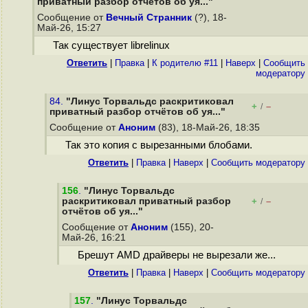
приватный разбор отчётов об уя..."
Сообщение от
Вечный Странник
(?), 18-
Май-26, 15:27
Так существует librelinux
Ответить
|
Правка
|
К родителю #11
|
Наверх
|
Cообщить
модератору
84.
"Линус Торвальдс раскритиковал
+
–
/
приватный разбор отчётов об уя..."
Сообщение от
Аноним
(83), 18-Май-26, 18:35
Так это копия с вырезанными блобами.
Ответить
|
Правка
|
Наверх
|
Cообщить модератору
156
.
"Линус Торвальдс
раскритиковал приватный разбор
+
–
/
отчётов об уя..."
Сообщение от
Аноним
(155), 20-
Май-26, 16:21
Брешут AMD драйверы не вырезали же...
Ответить
|
Правка
|
Наверх
|
Cообщить модератору
157
.
"Линус Торвальдс