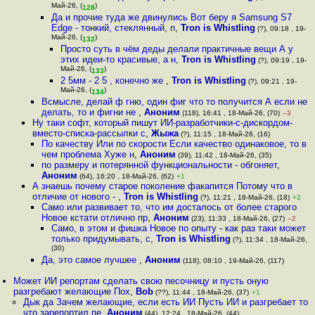
Май-26, (
)
128
Да и прочие туда же двинулись Вот беру я Samsung S7
Edge - тонкий, стеклянный, п
,
Tron is Whistling
(?), 09:18 , 19-
Май-26, (
)
132
Просто суть в чём деды делали практичные вещи А у
этих идеи-то красивые, а н
,
Tron is Whistling
(?), 09:19 , 19-
Май-26, (
)
133
2 5мм - 2 5 , конечно же
,
Tron is Whistling
(?), 09:21 , 19-
Май-26, (
)
134
Всмысле, делай ф гню, один фиг что то получится А если не
делать, то и фигни не
,
Аноним
(118), 16:41 , 18-Май-26, (70)
–3
Ну таки софт, который пишут ИИ-разработчики-с-дискордом-
вместо-списка-рассылки с
,
Жыжа
(?), 11:15 , 18-Май-26, (16)
По качеству Или по скорости Если качество одинаковое, то в
чем проблема Хуже н
,
Аноним
(39), 11:42 , 18-Май-26, (35)
по размеру и потерянной функциональности - обгоняет
,
Аноним
(64), 16:20 , 18-Май-26, (62)
+1
А знаешь почему старое поколение факапится Потому что в
отличие от нового -
,
Tron is Whistling
(?), 11:21 , 18-Май-26, (18)
+2
Само или развивает то, что им досталось от более старого
Новое кстати отлично пр
,
Аноним
(23), 11:33 , 18-Май-26, (27)
–2
Само, в этом и фишка Новое по опыту - как раз таки может
только придумывать, с
,
Tron is Whistling
(?), 11:34 , 18-Май-26,
(30)
Да, это самое лучшее
,
Аноним
(118), 08:10 , 19-Май-26, (117)
Может ИИ репортам сделать свою песочницу и пусть оную
разгребают желающие Пох
,
Bob
(??), 11:44 , 18-Май-26, (37)
+1
Дык да Зачем желающие, если есть ИИ Пусть ИИ и разгребает то
что зарепортил пе
,
Аноним
(44), 12:24 , 18-Май-26, (44)