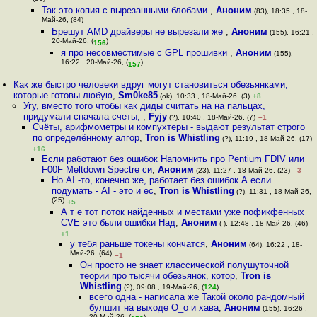
Так это копия с вырезанными блобами
,
Аноним
(83), 18:35 , 18-
Май-26, (84)
Брешут AMD драйверы не вырезали же
,
Аноним
(155), 16:21 ,
20-Май-26, (
)
156
я про несовместимые с GPL прошивки
,
Аноним
(155),
16:22 , 20-Май-26, (
)
157
Как же быстро человеки вдруг могут становиться обезьянками,
которые готовы любую
,
Sm0ke85
(ok), 10:33 , 18-Май-26, (3)
+8
Угу, вместо того чтобы как диды считать на на пальцах,
придумали сначала счеты,
,
Fyjy
(?), 10:40 , 18-Май-26, (7)
–1
Счёты, арифмометры и компухтеры - выдают результат строго
по определённому алгор
,
Tron is Whistling
(?), 11:19 , 18-Май-26, (17)
+16
Если работают без ошибок Напомнить про Pentium FDIV или
F00F Meltdown Spectre си
,
Аноним
(23), 11:27 , 18-Май-26, (23)
–3
Но AI -то, конечно же, работает без ошибок А если
подумать - AI - это и ес
,
Tron is Whistling
(?), 11:31 , 18-Май-26,
(25)
+5
А т е тот поток найденных и местами уже пофикфенных
CVE это были ошибки Над
,
Аноним
(-), 12:48 , 18-Май-26, (46)
+1
у тебя раньше токены кончатся
,
Аноним
(64), 16:22 , 18-
Май-26, (64)
–1
Он просто не знает классической полушуточной
теории про тысячи обезьянок, котор
,
Tron is
Whistling
(?), 09:08 , 19-Май-26, (
124
)
всего одна - написала же Такой около рандомный
булшит на выходе O_o и хава
,
Аноним
(155), 16:26 ,