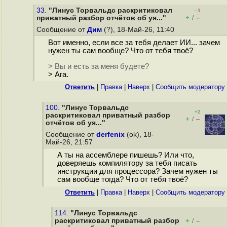
33.
"Линус Торвальдс раскритиковал
–1
+
–
приватный разбор отчётов об уя..."
/
Сообщение от
Дим
(?), 18-Май-26, 11:40
Вот именно, если все за тебя делает ИИ... зачем
нужен ты сам вообще? Что от тебя твоё?
> Вы и есть за меня будете?
> Ага.
Ответить
|
Правка
|
Наверх
|
Cообщить модератору
100.
"Линус Торвальдс
+2
раскритиковал приватный разбор
+
–
/
отчётов об уя..."
Сообщение от
derfenix
(ok), 18-
Май-26, 21:57
А ты на ассемблере пишешь? Или что,
доверяешь компилятору за тебя писать
инструкции для процессора? Зачем нужен ты
сам вообще тогда? Что от тебя твоё?
Ответить
|
Правка
|
Наверх
|
Cообщить модератору
114.
"Линус Торвальдс
раскритиковал приватный разбор
+
–
/