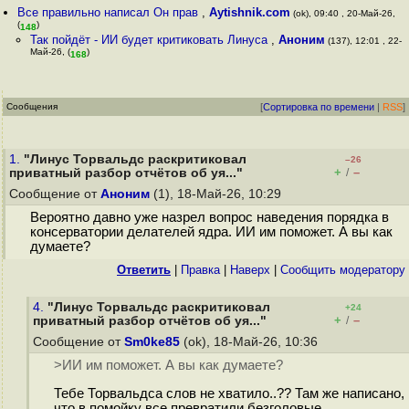
Все правильно написал Он прав
,
Aytishnik.com
(ok), 09:40 , 20-Май-26,
(
)
148
Так пойдёт - ИИ будет критиковать Линуса
,
Аноним
(137), 12:01 , 22-
Май-26, (
)
168
Сообщения
[
Сортировка по времени
|
RSS
]
1.
"Линус Торвальдс раскритиковал
–26
+
–
приватный разбор отчётов об уя..."
/
Сообщение от
Аноним
(1), 18-Май-26, 10:29
Вероятно давно уже назрел вопрос наведения порядка в
консерватории делателей ядра. ИИ им поможет. А вы как
думаете?
Ответить
|
Правка
|
Наверх
|
Cообщить модератору
4.
"Линус Торвальдс раскритиковал
+24
+
–
приватный разбор отчётов об уя..."
/
Сообщение от
Sm0ke85
(ok), 18-Май-26, 10:36
>ИИ им поможет. А вы как думаете?
Тебе Торвальдса слов не хватило..?? Там же написано,
что в помойку все превратили безголовые