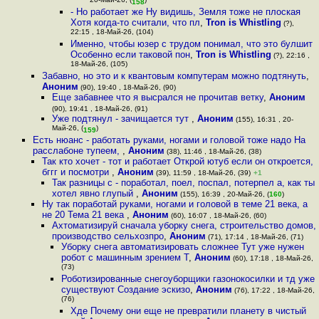
20-Май-26, (
)
158
- Но работает же Ну видишь, Земля тоже не плоская
Хотя когда-то считали, что пл
,
Tron is Whistling
(?),
22:15 , 18-Май-26, (104)
Именно, чтобы юзер с трудом понимал, что это булшит
Особенно если таковой пон
,
Tron is Whistling
(?), 22:16 ,
18-Май-26, (105)
Забавно, но это и к квантовым компутерам можно подтянуть
,
Аноним
(90), 19:40 , 18-Май-26, (90)
Еще забавнее что я высрался не прочитав ветку
,
Аноним
(90), 19:41 , 18-Май-26, (91)
Уже подтянул - зачищается тут
,
Аноним
(155), 16:31 , 20-
Май-26, (
)
159
Есть нюанс - работать руками, ногами и головой тоже надо На
расслабоне тупеем,
,
Аноним
(38), 11:46 , 18-Май-26, (38)
Так кто хочет - тот и работает Открой ютуб если он откроется,
бггг и посмотри
,
Аноним
(39), 11:59 , 18-Май-26, (39)
+1
Так разницы с - поработал, поел, поспал, потерпел а, как ты
хотел явно глупый
,
Аноним
(155), 16:39 , 20-Май-26, (
160
)
Ну так поработай руками, ногами и головой в теме 21 века, а
не 20 Тема 21 века
,
Аноним
(60), 16:07 , 18-Май-26, (60)
Ахтоматизируй сначала уборку снега, строительство домов,
производство сельхозпро
,
Аноним
(71), 17:14 , 18-Май-26, (71)
Уборку снега автоматизировать сложнее Тут уже нужен
робот с машинным зрением Т
,
Аноним
(60), 17:18 , 18-Май-26,
(73)
Роботизированные снегоуборщики газонокосилки и тд уже
существуют Создание эскизо
,
Аноним
(76), 17:22 , 18-Май-26,
(76)
Хде Почему они еще не превратили планету в чистый