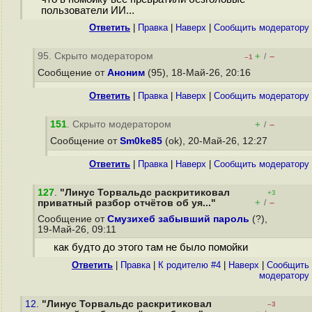
пользователи ИИ...
Ответить
|
Правка
|
Наверх
|
Cообщить модератору
95. Скрыто модератором
+
–
/
–1
Сообщение от
Аноним
(95), 18-Май-26, 20:16
Ответить
|
Правка
|
Наверх
|
Cообщить модератору
151
. Скрыто модератором
+
–
/
Сообщение от
Sm0ke85
(ok), 20-Май-26, 12:27
Ответить
|
Правка
|
Наверх
|
Cообщить модератору
127
.
"Линус Торвальдс раскритиковал
+3
+
–
приватный разбор отчётов об уя..."
/
Сообщение от
Смузихеб забывший пароль
(?),
19-Май-26, 09:11
как будто до этого там не было помойки
Ответить
|
Правка
|
К родителю #4
|
Наверх
|
Cообщить
модератору
12.
"Линус Торвальдс раскритиковал
–3