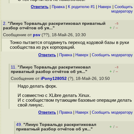
Ответить
|
Правка
|
К родителю #1
|
Наверх
|
Cообщить
модератору
2.
"Линус Торвальдс раскритиковал приватный
–5
+
–
разбор отчётов об уя..."
/
Сообщение от
psv
(??), 18-Май-26, 10:30
Тонко пытается отодвинуть переход кодовой базы в руки
сообщества из рук корпораций.
Ответить
|
Правка
|
Наверх
|
Cообщить модератору
11.
"Линус Торвальдс раскритиковал
–3
+
–
приватный разбор отчётов об уя..."
/
Сообщение от
iPony128052
(?), 18-Май-26, 10:50
Надо делать форк.
И совместно с XLibre делать Xinux.
И с сообществом путающим базовые операции делать
свой линукс.
Ответить
|
Правка
|
Наверх
|
Cообщить модератору
49.
"Линус Торвальдс раскритиковал
+
–
/
приватный разбор отчётов об уя..."