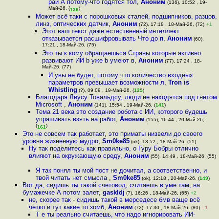
рай А потому-что годятся тол
,
Аноним
(136), 10:52 , 19-
Май-26, (
)
136
Может всё таки с порошковых сталей, подшипников, разцов,
линз, оптических датчик
,
Аноним
(72), 17:18 , 18-Май-26, (72)
+1
Этот ваш текст даже естественный интеллект
отказывается расшифровывать Что до п
,
Аноним
(60),
17:21 , 18-Май-26, (75)
Это ты к кому обращаешься Страны которые активно
развивают ИИ b уже b умеют в
,
Аноним
(77), 17:24 , 18-
Май-26, (77)
И увы не будет, потому что количество входных
параметров превышает возможности л
,
Tron is
Whistling
(?), 09:09 , 19-Май-26, (
125
)
Благодаря Лиусу Товальдсу, люди не находятся под гнетом
Microsoft
,
Аноним
(141), 15:54 , 19-Май-26, (
141
)
Тема 21 века это создание робота с ИИ, которого будешь
упрашивать взять на работ
,
Аноним
(155), 16:44 , 20-Май-26,
(
)
161
Это не совсем так работает, это приматы низвели до своего
уровня жизненную мудро
,
Sm0ke85
(ok), 13:52 , 18-Май-26, (51)
Ну так поделитесь как правильно, о Гуру Бобры отлично
влияют на окружающую среду
,
Аноним
(55), 14:49 , 18-Май-26, (55)
Я так понял ты мой пост не дочитал, а соответственно, и
твой читать нет смысла
,
Sm0ke85
(ok), 12:18 , 20-Май-26, (
149
)
Вот да, сидишь ты такой счетовод, считаешь в уме там, на
бумажечке А потом залет
,
gaskldj
(?), 16:26 , 18-Май-26, (65)
+2
не, скорее так - сидишь такой в мерседесе бмв ваще всё
чётко и тут какие то зомб
,
Аноним
(72), 17:30 , 18-Май-26, (80)
–1
Т е ты реально считаешь, что надо игнорировать ИИ-