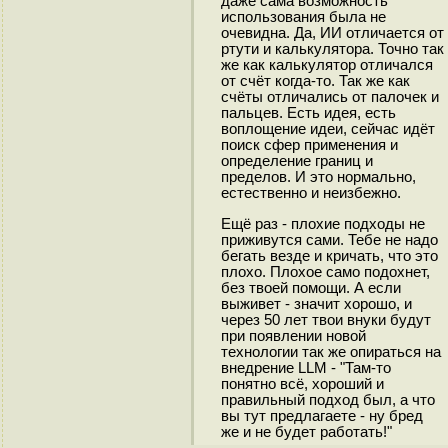
даже сама возможность
использования была не
очевидна. Да, ИИ отличается от
ртути и калькулятора. Точно так
же как калькулятор отличался
от счёт когда-то. Так же как
счёты отличались от палочек и
пальцев. Есть идея, есть
воплощение идеи, сейчас идёт
поиск сфер применения и
определение границ и
пределов. И это нормально,
естественно и неизбежно.
Ещё раз - плохие подходы не
приживутся сами. Тебе не надо
бегать везде и кричать, что это
плохо. Плохое само подохнет,
без твоей помощи. А если
выживет - значит хорошо, и
через 50 лет твои внуки будут
при появлении новой
технологии так же опираться на
внедрение LLM - "Там-то
понятно всё, хороший и
правильный подход был, а что
вы тут предлагаете - ну бред
же и не будет работать!"