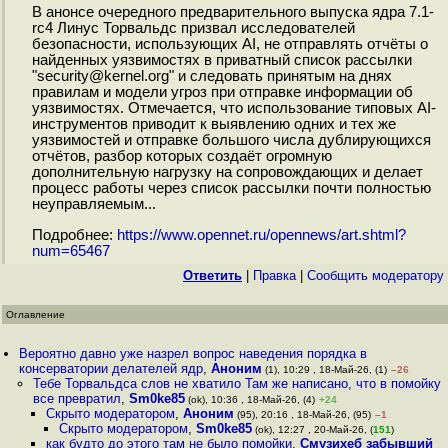
В анонсе очередного предварительного выпуска ядра 7.1-
rc4 Линус Торвальдс призвал исследователей
безопасности, использующих AI, не отправлять отчёты о
найденных уязвимостях в приватный список рассылки
"security@kernel.org" и следовать принятым на днях
правилам и модели угроз при отправке информации об
уязвимостях. Отмечается, что использование типовых AI-
инструментов приводит к выявлению одних и тех же
уязвимостей и отправке большого числа дублирующихся
отчётов, разбор которых создаёт огромную
дополнительную нагрузку на сопровождающих и делает
процесс работы через список рассылки почти полностью
неуправляемым...
Подробнее:
https://www.opennet.ru/opennews/art.shtml?
num=65467
Ответить
|
Правка
|
Cообщить модератору
Оглавление
Вероятно давно уже назрел вопрос наведения порядка в
консерватории делателей ядр
,
Аноним
(1), 10:29 , 18-Май-26, (1)
–26
Тебе Торвальдса слов не хватило Там же написано, что в помойку
все превратил
,
Sm0ke85
(ok), 10:36 , 18-Май-26, (4)
+24
Скрыто модератором
,
Аноним
(95), 20:16 , 18-Май-26, (95)
–1
Скрыто модератором
,
Sm0ke85
(ok), 12:27 , 20-Май-26, (
151
)
как будто до этого там не было помойки
,
Смузихеб забывший