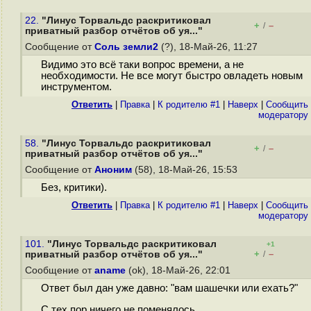
22.
"Линус Торвальдс раскритиковал
+
–
/
приватный разбор отчётов об уя..."
Сообщение от
Соль земли2
(?), 18-Май-26, 11:27
Видимо это всё таки вопрос времени, а не
необходимости. Не все могут быстро овладеть новым
инструментом.
Ответить
|
Правка
|
К родителю #1
|
Наверх
|
Cообщить
модератору
58.
"Линус Торвальдс раскритиковал
+
–
/
приватный разбор отчётов об уя..."
Сообщение от
Аноним
(58), 18-Май-26, 15:53
Без, критики).
Ответить
|
Правка
|
К родителю #1
|
Наверх
|
Cообщить
модератору
101.
"Линус Торвальдс раскритиковал
+1
+
–
приватный разбор отчётов об уя..."
/
Сообщение от
aname
(ok), 18-Май-26, 22:01
Ответ был дан уже давно: "вам шашечки или ехать?"
С тех пор ничего не поменялось.