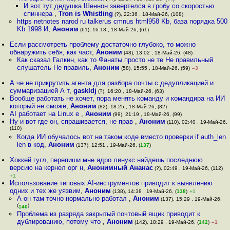
И вот тут дедушка Шеннон завертелся в гробу со скоростью
спиннера
,
Tron is Whistling
(?), 22:36 , 18-Май-26, (108)
https netnotes narod ru talkerus cmnus html958 Kb, база порядка 500
Kb 1998 И
,
Аноним
(61), 16:18 , 18-Май-26, (61)
Если рассмотреть проблему достаточно глубоко, то можно
обнаружить себя, как част
,
Аноним
(48), 13:02 , 18-Май-26, (48)
Как сказал Галкин, как то Фанаты просто не те Не правильный
слушатель Не правиль
,
Аноним
(58), 15:55 , 18-Май-26, (59)
–3
А че не прикрутить агента для разбора почты с дедупликацией и
суммаризацией А т
,
gaskldj
(?), 16:20 , 18-Май-26, (63)
Вообще работать не хочет, пора менять команду и командира на ИИ
который не сможе
,
Аноним
(82), 18:25 , 18-Май-26, (82)
AI работает на Linux е
,
Аноним
(99), 21:19 , 18-Май-26, (99)
Ну и вот где он, спрашивается, не прав
,
Аноним
(110), 02:40 , 19-Май-26,
(110)
Когда ИИ обучалось вот на таком коде вместо проверки if auth_len
len в код
,
Аноним
(137), 12:51 , 19-Май-26, (
137
)
Хоккей гугл, перепиши мне ядро линукс найдешь последнюю
версию на кернел орг н
,
Анонимный Ананас
(?), 02:49 , 19-Май-26, (112)
+1
Использование типовых AI-инструментов приводит к выявлению
одних и тех же уязвим
,
Аноним
(138), 14:38 , 19-Май-26, (
138
)
+1
А он там точно нормально работал
,
Аноним
(137), 15:29 , 19-Май-26,
(
)
140
Проблема из разряда закрытый почтовый ящик приводит к
дублированию, потому что
,
Аноним
(142), 18:29 , 19-Май-26, (
142
)
–1