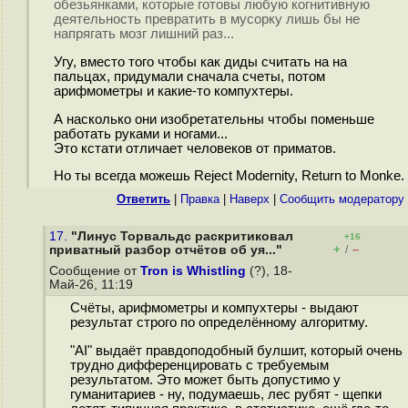
обезьянками, которые готовы любую когнитивную
деятельность превратить в мусорку лишь бы не
напрягать мозг лишний раз...
Угу, вместо того чтобы как диды считать на на
пальцах, придумали сначала счеты, потом
арифмометры и какие-то компухтеры.
А насколько они изобретательны чтобы поменьше
работать руками и ногами...
Это кстати отличает человеков от приматов.
Но ты всегда можешь Reject Modernity, Return to Monke.
Ответить
|
Правка
|
Наверх
|
Cообщить модератору
17.
"Линус Торвальдс раскритиковал
+16
+
–
приватный разбор отчётов об уя..."
/
Сообщение от
Tron is Whistling
(?), 18-
Май-26, 11:19
Счёты, арифмометры и компухтеры - выдают
результат строго по определённому алгоритму.
"AI" выдаёт правдоподобный булшит, который очень
трудно дифференцировать с требуемым
результатом. Это может быть допустимо у
гуманитариев - ну, подумаешь, лес рубят - щепки