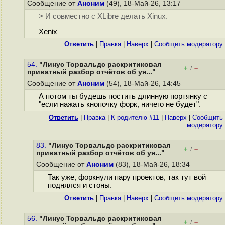
Сообщение от
Аноним
(49), 18-Май-26, 13:17
> И совместно с XLibre делать Xinux.
Xenix
Ответить
|
Правка
|
Наверх
|
Cообщить модератору
54.
"Линус Торвальдс раскритиковал
+
–
/
приватный разбор отчётов об уя..."
Сообщение от
Аноним
(54), 18-Май-26, 14:45
А потом ты будешь постить длинную портянку с
"если нажать кнопочку форк, ничего не будет".
Ответить
|
Правка
|
К родителю #11
|
Наверх
|
Cообщить
модератору
83.
"Линус Торвальдс раскритиковал
+
–
/
приватный разбор отчётов об уя..."
Сообщение от
Аноним
(83), 18-Май-26, 18:34
Так уже, форкнули пару проектов, так тут вой
поднялся и стоны.
Ответить
|
Правка
|
Наверх
|
Cообщить модератору
56.
"Линус Торвальдс раскритиковал
+
–
/