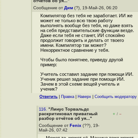
отчётов об уя..."
Сообщение от
Дим
(?), 19-Май-26, 06:20
Компилятор без тебя не заработает. ИИ же
может не только всю твою работу
выполнять вообще без тебя, но даже взять
на себя представительские функции везде.
Даже если тебя не станет, ИИ спокойно
продолжит говорить и делать от твоего
имени. Компилятор так может?
Некорректное сравнение у тебя.
Чтобы было понятнее, приведу другой
пример:
Учитель составил задание при помощи ИИ.
Ученик решил задание при помощи ИИ.
Зачем в этой схеме вещей учитель и
ученик?
Ответить
|
Правка
|
Наверх
|
Cообщить модератору
116.
"Линус Торвальдс
раскритиковал приватный
+
–
/
разбор отчётов об уя..."
Сообщение от
Fenix
(??), 19-
Май-26, 07:42