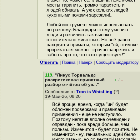
Может то, может сё. Машина тоже может
мосты таранить, громко тарахтеть и
людей сбивать. А уж скольких людей
кухонными ножами зарезали!..
Любой инструмент можно использовать
по-разному. Благодаря этому умению
люди и развились так высоко
относительно животных. Но всё-равно
находятся приматы, которым "ой, этим же
прорезаться можно - срочно запретить и
забыть про то, что это существует!"
Ответить
|
Правка
|
Наверх
|
Cообщить модератору
119
.
"Линус Торвальдс
раскритиковал приватный
+
–
/
разбор отчётов об уя..."
Сообщение от
Tron is Whistling
(?),
19-Май-26, 08:20
Всё проще: время, когда "ии" будет
обложен проверками и правилами
применения - ещё не наступило.
Поэтому негатив вполне очевиден и
оправдан - пока вреда больше, чем
пользы. Изменится - будет позитив. Не
изменится - ну, гениальных идей было
много разных, но до вековой массовой