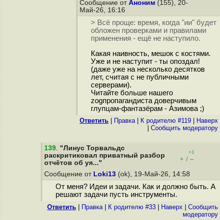
Сообщение от
Аноним
(155), 20-
Май-26, 16:16
> Всё проще: время, когда "ии" будет
обложен проверками и правилами
применения - ещё не наступило.
Какая наивность, мешок с костями.
Уже и не наступит - ты опоздал!
(даже уже на несколько десятков
лет, считая с не публичными
серверами).
Читайте больше нашего
zogпропагандиста доверчивым
глупцам-фантазёрам - Азимова ;)
Ответить
|
Правка
|
К родителю #119
|
Наверх
|
Cообщить модератору
139
.
"Линус Торвальдс
+1
раскритиковал приватный разбор
+
–
/
отчётов об уя..."
Сообщение от
Loki13
(ok), 19-Май-26, 14:58
От меня? Идеи и задачи. Как и должно быть. А
решают задачи пусть инструменты.
Ответить
|
Правка
|
К родителю #33
|
Наверх
|
Cообщить
модератору