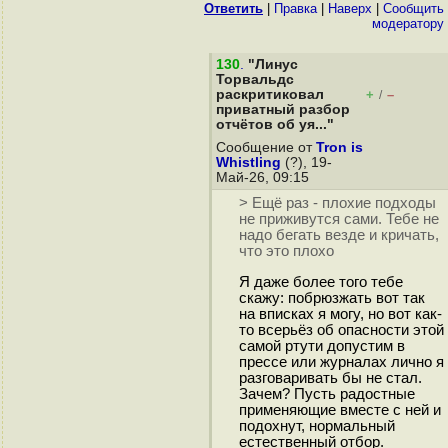
Ответить
|
Правка
|
Наверх
|
Cообщить
модератору
130
.
"Линус
Торвальдс
раскритиковал
+
–
/
приватный разбор
отчётов об уя..."
Сообщение от
Tron is
Whistling
(?), 19-
Май-26, 09:15
> Ещё раз - плохие подходы
не приживутся сами. Тебе не
надо бегать везде и кричать,
что это плохо
Я даже более того тебе
скажу: побрюзжать вот так
на вписках я могу, но вот как-
то всерьёз об опасности этой
самой ртути допустим в
прессе или журналах лично я
разговаривать бы не стал.
Зачем? Пусть радостные
применяющие вместе с ней и
подохнут, нормальный
естественный отбор.