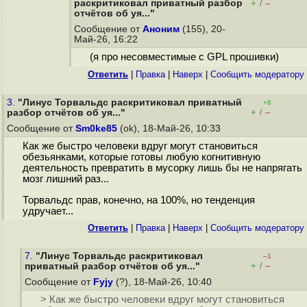
раскритиковал приватный разбор
+
–
/
отчётов об уя..."
Сообщение от
Аноним
(155), 20-
Май-26, 16:22
(я про несовместимые с GPL прошивки)
Ответить
|
Правка
|
Наверх
|
Cообщить модератору
3.
"Линус Торвальдс раскритиковал приватный
+8
+
–
разбор отчётов об уя..."
/
Сообщение от
Sm0ke85
(ok), 18-Май-26, 10:33
Как же быстро человеки вдруг могут становиться
обезьянками, которые готовы любую когнитивную
деятельность превратить в мусорку лишь бы не напрягать
мозг лишний раз...
Торвальдс прав, конечно, на 100%, но тенденция
удручает...
Ответить
|
Правка
|
Наверх
|
Cообщить модератору
7.
"Линус Торвальдс раскритиковал
–1
+
–
приватный разбор отчётов об уя..."
/
Сообщение от
Fyjy
(?), 18-Май-26, 10:40
> Как же быстро человеки вдруг могут становиться