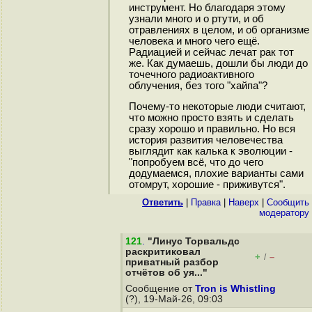
инструмент. Но благодаря этому
узнали много и о ртути, и об
отравлениях в целом, и об организме
человека и много чего ещё.
Радиацией и сейчас лечат рак тот
же. Как думаешь, дошли бы люди до
точечного радиоактивного
облучения, без того "хайпа"?
Почему-то некоторые люди считают,
что можно просто взять и сделать
сразу хорошо и правильно. Но вся
история развития человечества
выглядит как калька к эволюции -
"попробуем всё, что до чего
додумаемся, плохие варианты сами
отомрут, хорошие - приживутся".
Ответить
|
Правка
|
Наверх
|
Cообщить
модератору
121
.
"Линус Торвальдс
раскритиковал
+
–
/
приватный разбор
отчётов об уя..."
Сообщение от
Tron is Whistling
(?), 19-Май-26, 09:03