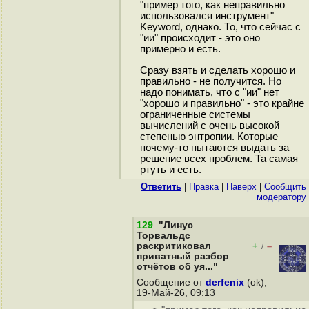
"пример того, как неправильно
использовался инструмент"
Keyword, однако. То, что сейчас с
"ии" происходит - это оно
примерно и есть.
Сразу взять и сделать хорошо и
правильно - не получится. Но
надо понимать, что с "ии" нет
"хорошо и правильно" - это крайне
ограниченные системы
вычислений с очень высокой
степенью энтропии. Которые
почему-то пытаются выдать за
решение всех проблем. Та самая
ртуть и есть.
Ответить
|
Правка
|
Наверх
|
Cообщить
модератору
129
.
"Линус
Торвальдс
раскритиковал
+
–
/
приватный разбор
отчётов об уя..."
Сообщение от
derfenix
(ok),
19-Май-26, 09:13