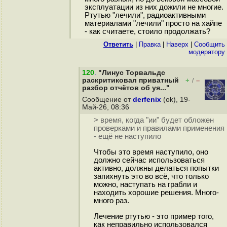
эксплуатации из них дожили не многие.
Ртутью "лечили", радиоактивными
материалами "лечили" просто на хайпе
- как считаете, стоило продолжать?
Ответить
|
Правка
|
Наверх
|
Cообщить
модератору
120
.
"Линус Торвальдс
раскритиковал приватный
+
–
/
разбор отчётов об уя..."
Сообщение от
derfenix
(ok), 19-
Май-26, 08:36
> время, когда "ии" будет обложен
проверками и правилами применения
- ещё не наступило
Чтобы это время наступило, оно
должно сейчас использоваться
активно, должны делаться попытки
запихнуть это во всё, что только
можно, наступать на грабли и
находить хорошие решения. Много-
много раз.
Лечение ртутью - это пример того,
как неправильно использовался