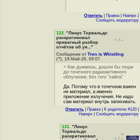
Ответить
|
Правка
|
Наверх
|
Cообщить модератору
122
.
"Линус Торвальдс
раскритиковал
+
–
/
приватный разбор
отчётов об уя..."
Сообщение от
Tron is Whistling
(?), 19-Май-26, 09:07
> Как думаешь, дошли бы люди
до точечного радиоактивного
облучения, без того "хайпа"
Да. Потому что в точечном важен
не материал, а именно
приложение излучения. Не надо
сам материал внутрь запихивать.
Ответить
|
Правка
|
К родителю #120
|
Наверх
|
Cообщить модератору
131
.
"Линус
Торвальдс
–1
раскритиковал
+
–
/