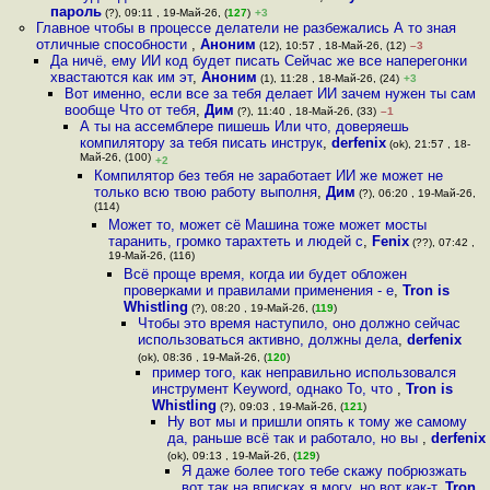
пароль
(?), 09:11 , 19-Май-26, (
127
)
+3
Главное чтобы в процессе делатели не разбежались А то зная
отличные способности
,
Аноним
(12), 10:57 , 18-Май-26, (12)
–3
Да ничё, ему ИИ код будет писать Сейчас же все наперегонки
хвастаются как им эт
,
Аноним
(1), 11:28 , 18-Май-26, (24)
+3
Вот именно, если все за тебя делает ИИ зачем нужен ты сам
вообще Что от тебя
,
Дим
(?), 11:40 , 18-Май-26, (33)
–1
А ты на ассемблере пишешь Или что, доверяешь
компилятору за тебя писать инструк
,
derfenix
(ok), 21:57 , 18-
Май-26, (100)
+2
Компилятор без тебя не заработает ИИ же может не
только всю твою работу выполня
,
Дим
(?), 06:20 , 19-Май-26,
(114)
Может то, может сё Машина тоже может мосты
таранить, громко тарахтеть и людей с
,
Fenix
(??), 07:42 ,
19-Май-26, (116)
Всё проще время, когда ии будет обложен
проверками и правилами применения - е
,
Tron is
Whistling
(?), 08:20 , 19-Май-26, (
119
)
Чтобы это время наступило, оно должно сейчас
использоваться активно, должны дела
,
derfenix
(ok), 08:36 , 19-Май-26, (
120
)
пример того, как неправильно использовался
инструмент Keyword, однако То, что
,
Tron is
Whistling
(?), 09:03 , 19-Май-26, (
121
)
Ну вот мы и пришли опять к тому же самому
да, раньше всё так и работало, но вы
,
derfenix
(ok), 09:13 , 19-Май-26, (
129
)
Я даже более того тебе скажу побрюзжать
вот так на вписках я могу, но вот как-т
,
Tron