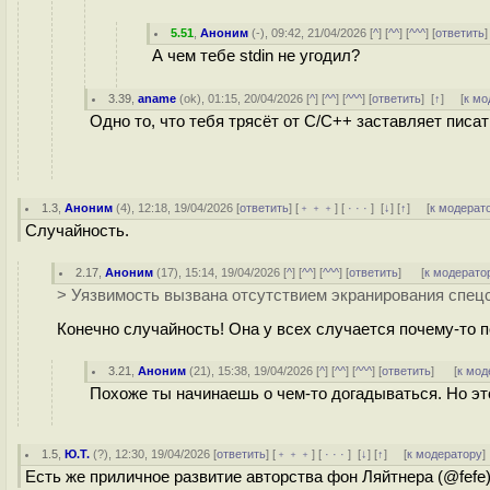
5.51
,
Аноним
(
-
), 09:42, 21/04/2026 [
^
] [
^^
] [
^^^
] [
ответить
А чем тебе stdin не угодил?
3.39
,
aname
(
ok
), 01:15, 20/04/2026 [
^
] [
^^
] [
^^^
] [
ответить
]
[
↑
] [
к мо
Одно то, что тебя трясёт от C/C++ заставляет писат
1.3
,
Аноним
(
4
), 12:18, 19/04/2026 [
ответить
] [
﹢﹢﹢
] [
· · ·
]
[
↓
] [
↑
] [
к модерат
Случайность.
2.17
,
Аноним
(
17
), 15:14, 19/04/2026 [
^
] [
^^
] [
^^^
] [
ответить
]
[
к модерато
> Уязвимость вызвана отсутствием экранирования спец
Конечно случайность! Она у всех случается почему-то п
3.21
,
Аноним
(
21
), 15:38, 19/04/2026 [
^
] [
^^
] [
^^^
] [
ответить
]
[
к мод
Похоже ты начинаешь о чем-то догадываться. Но это
1.5
,
Ю.Т.
(
?
), 12:30, 19/04/2026 [
ответить
] [
﹢﹢﹢
] [
· · ·
]
[
↓
] [
↑
] [
к модератору
]
Есть же приличное развитие авторства фон Ляйтнера (@fefe)