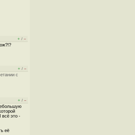
+
–
/
хож?!?
+
–
/
етании с
+
–
/
 небольшую
которой
 всё это -
ть её