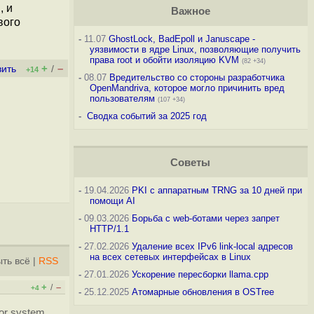
, и
Важное
вого
-
11.07
GhostLock, BadEpoll и Januscape -
уязвимости в ядре Linux, позволяющие получить
права root и обойти изоляцию KVM
(82 +34)
+
–
вить
/
+14
-
08.07
Вредительство со стороны разработчика
OpenMandriva, которое могло причинить вред
пользователям
(107 +34)
-
Сводка событий за 2025 год
Советы
-
19.04.2026
PKI с аппаратным TRNG за 10 дней при
помощи AI
-
09.03.2026
Борьба с web-ботами через запрет
HTTP/1.1
-
27.02.2026
Удаление всех IPv6 link-local адресов
на всех сетевых интерфейсах в Linux
ть всё
|
RSS
-
27.01.2026
Ускорение пересборки llama.cpp
+
–
/
+4
-
25.12.2025
Атомарные обновления в OSTree
 or system