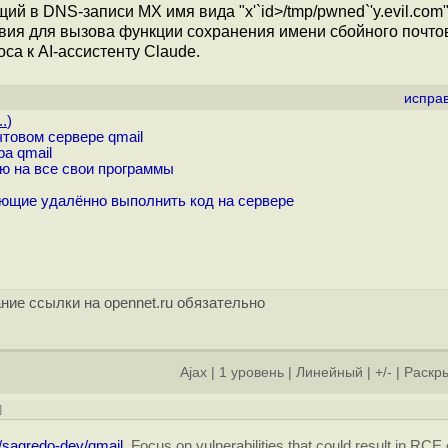
 в DNS-записи MX имя вида "x'`id>/tmp/pwned`'y.evil.com"
овия для вызова функции сохранения имени сбойного почто
а к AI-ассистенту Claude.
испра
..
)
товом сервере qmail
а qmail
ию на все свои программы
яющие удалённо выполнить код на сервере
ние ссылки на opennet.ru обязательно
Ajax
|
1 уровень
|
Линейный
|
+/-
|
Раскры
]
m/sagredo-dev/qmail.
Focus on vulnerabilities that could result in RCE