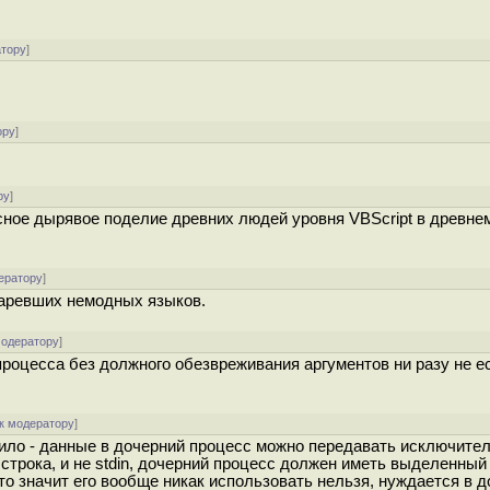
атору
]
ору
]
ру
]
ное дырявое поделие древних людей уровня VBScript в древнем 
ератору
]
старевших немодных языков.
модератору
]
 процесса без должного обезвреживания аргументов ни разу не е
к модератору
]
вило - данные в дочерний процесс можно передавать исключите
строка, и не stdin, дочерний процесс должен иметь выделенный
то значит его вообще никак использовать нельзя, нуждается в д