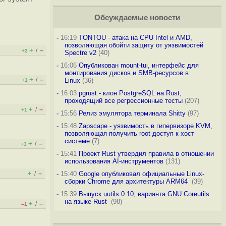
Обсуждаемые новости
-
16:19
TONTOU - атака на CPU Intel и AMD,
позволяющая обойти защиту от уязвимостей
+
–
/
+2
Spectre v2
(40)
-
16:06
Опубликован mount-tui, интерфейс для
монтирования дисков и SMB-ресурсов в
+
–
/
Linux
(36)
+1
-
16:03
pgrust - клон PostgreSQL на Rust,
проходящий все регрессионные тесты
(207)
+
–
/
+1
-
15:56
Релиз эмулятора терминала Shitty
(97)
-
15:48
Zapscape - уязвимость в гипервизоре KVM,
позволяющая получить root-доступ к хост-
системе
(7)
+
–
/
+3
-
15:41
Проект Rust утвердил правила в отношении
использования AI-инструментов
(131)
+
–
/
-
15:40
Google опубликовал официальные Linux-
сборки Chrome для архитектуры ARM64
(39)
-
15:39
Выпуск uutils 0.10, варианта GNU Coreutils
на языке Rust
(98)
+
–
/
–1