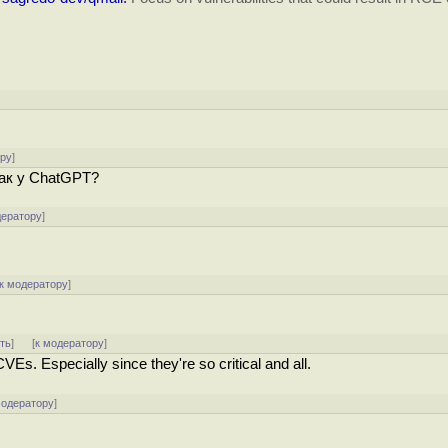
]
ору
]
 как у ChatGPT?
дератору
]
к модератору
]
ть
]
[
к модератору
]
Es. Especially since they're so critical and all.
модератору
]