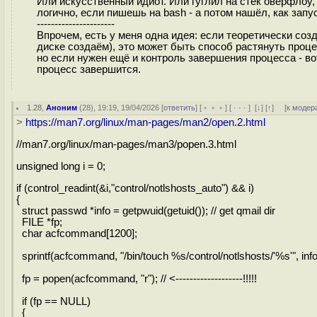
Или искусственный идиот. Или гуглил на стек оверфлоу,
логично, если пишешь на bash - а потом нашёл, как запу
----------------------
Впрочем, есть у меня одна идея: если теоретически со
диске создаём), это может быть способ растянуть проце
но если нужен ещё и контроль завершения процесса - во
процесс завершится.
1.28
,
Аноним
(
28
), 19:19, 19/04/2026 [
ответить
] [
﹢﹢﹢
] [
· · ·
]
[
↓
] [
↑
] [
к модер
>
https://man7.org/linux/man-pages/man2/open.2.html
//man7.org/linux/man-pages/man3/popen.3.html
unsigned long i = 0;
if (control_readint(&i,"control/notlshosts_auto") && i)
{
struct passwd *info = getpwuid(getuid()); // get qmail dir
FILE *fp;
char acfcommand[1200];
sprintf(acfcommand, "/bin/touch %s/control/notlshosts/'%s'", info
fp = popen(acfcommand, "r"); // <-------------------!!!!!
if (fp == NULL)
{