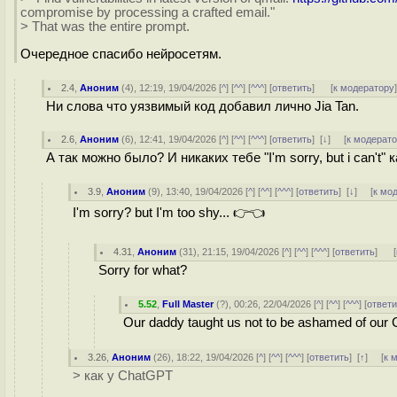
compromise by processing a crafted email."
> That was the entire prompt.
Очередное спасибо нейросетям.
2.4
,
Аноним
(
4
), 12:19, 19/04/2026 [
^
] [
^^
] [
^^^
] [
ответить
]
[
к модератору
Ни слова что уязвимый код добавил лично Jia Tan.
2.6
,
Аноним
(
6
), 12:41, 19/04/2026 [
^
] [
^^
] [
^^^
] [
ответить
]
[
↓
] [
к модерат
А так можно было? И никаких тебе "I'm sorry, but i can't"
3.9
,
Аноним
(
9
), 13:40, 19/04/2026 [
^
] [
^^
] [
^^^
] [
ответить
]
[
↓
] [
к мо
I'm sorry? but I'm too shy... 👉👈
4.31
,
Аноним
(
31
), 21:15, 19/04/2026 [
^
] [
^^
] [
^^^
] [
ответить
]
[
Sorry for what?
5.52
,
Full Master
(
?
), 00:26, 22/04/2026 [
^
] [
^^
] [
^^^
] [
ответи
Our daddy taught us not to be ashamed of our CV
3.26
,
Аноним
(
26
), 18:22, 19/04/2026 [
^
] [
^^
] [
^^^
] [
ответить
]
[
↑
] [
к 
> как у ChatGPT