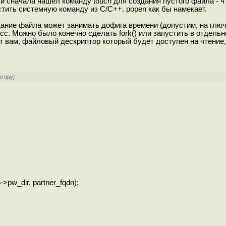
 и сначала нашёл команду touch для создания пустого файла - ч
стить системную команду из С/С++. popen как бы намекает.
здание файла может занимать дофига времени (допустим, на глю
сс. Можно было конечно сделать fork() или запустить в отдельн
т вам, файловый дескриптор который будет доступен на чтение,
атору
]
->pw_dir, partner_fqdn);