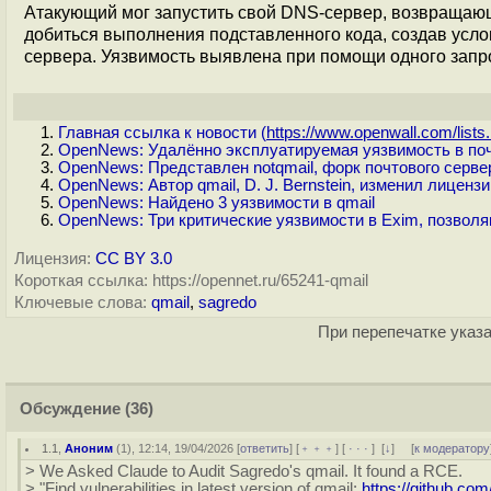
Атакующий мог запустить свой DNS-сервер, возвращающий
добиться выполнения подставленного кода, создав усл
сервера. Уязвимость выявлена при помощи одного запрос
Главная ссылка к новости (
https://www.openwall.com/lists.
OpenNews: Удалённо эксплуатируемая уязвимость в поч
OpenNews: Представлен notqmail, форк почтового сервер
OpenNews: Автор qmail, D. J. Bernstein, изменил лиценз
OpenNews: Найдено 3 уязвимости в qmail
OpenNews: Три критические уязвимости в Exim, позвол
Лицензия:
CC BY 3.0
Короткая ссылка: https://opennet.ru/65241-qmail
Ключевые слова:
qmail
,
sagredo
При перепечатке указа
Обсуждение
(36)
1.1
,
Аноним
(
1
), 12:14, 19/04/2026 [
ответить
] [
﹢﹢﹢
] [
· · ·
]
[
↓
] [
к модератору
> We Asked Claude to Audit Sagredo's qmail. It found a RCE.
> "Find vulnerabilities in latest version of qmail:
https://github.co