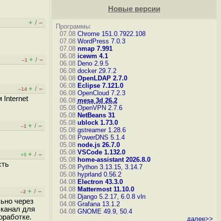
Новые версии
+
–
/
Программы:
07.08
Chrome 151.0.7922.108
07.08
WordPress 7.0.3
07.08
nmap 7.991
06.08
icewm 4.1
+
–
/
–1
06.08
Deno 2.9.5
06.08
docker 29.7.2
06.08
OpenLDAP 2.7.0
06.08
Eclipse 7.121.0
+
–
/
–14
06.08
OpenCloud 7.2.3
Internet
06.08
mesa 3d 26.2
05.08
OpenVPN 2.7.6
05.08
NetBeans 31
05.08
ublock 1.73.0
+
–
/
–1
05.08
gstreamer 1.28.6
05.08
PowerDNS 5.1.4
05.08
node.js 26.7.0
05.08
VSCode 1.132.0
+
–
/
+5
05.08
home-assistant 2026.8.0
сть
05.08
Python 3.13.15, 3.14.7
05.08
hyprland 0.56.2
04.08
Electron 43.3.0
04.08
Mattermost 11.10.0
+
–
/
–2
04.08
Django 5.2.17, 6.0.8
vln
льно через
04.08
Grafana 13.1.2
 канал для
04.08
GNOME 49.9, 50.4
оработке.
далее>>