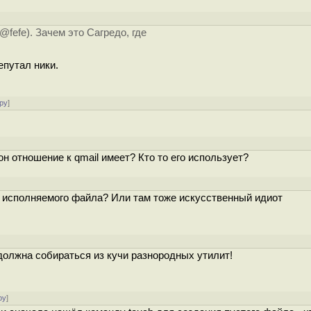
fefe). Зачем это Сагредо, где
епутал ники.
ру
]
он отношение к qmail имеет? Кто то его использует?
о исполняемого файла? Или там тоже искусственный идиот
должна собираться из кучи разнородных утилит!
ру
]