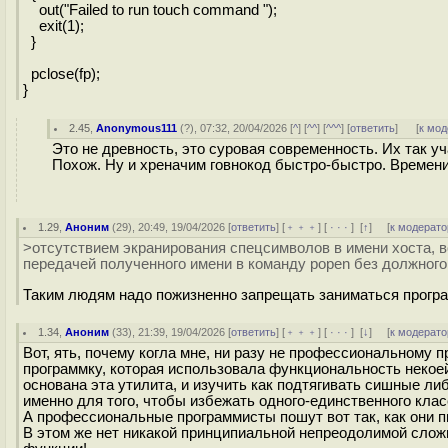
out("Failed to run touch command ");
exit(1);
}
pclose(fp);
}
2.45
,
Anonymous111
(
?
), 07:32, 20/04/2026 [
^
] [
^^
] [
^^^
] [
ответить
]
[
к мод
Это не древность, это суровая современность. Их так уч
Похож. Ну и хреначим говнокод быстро-быстро. Времени
1.29
,
Аноним
(
29
), 20:49, 19/04/2026 [
ответить
] [
﹢﹢﹢
] [
· · ·
]
[
↑
] [
к модерато
>отсутствием экранирования спецсимволов в имени хоста, 
передачей полученного имени в команду popen без должного 
Таким людям надо пожизненно запрещать заниматься програм
1.34
,
Аноним
(
33
), 21:39, 19/04/2026 [
ответить
] [
﹢﹢﹢
] [
· · ·
]
[
↓
] [
к модерато
Вот, ять, почему когла мне, ни разу не профессиональному
программку, которая использовала функциональность некоей
основана эта утилита, и изучить как подтягивать сишные либ
именно для того, чтобы избежать одного-единственного класс
А профессиональные программисты пошут вот так, как они п
В этом же нет никакой принципиальной непреодолимой сложн