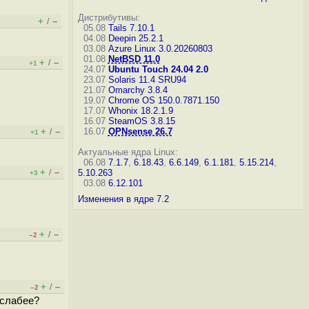
Дистрибутивы:
+
–
/
05.08
Tails 7.10.1
04.08
Deepin 25.2.1
03.08
Azure Linux 3.0.20260803
01.08
NetBSD 11.0
+
–
/
+1
24.07
Ubuntu Touch 24.04 2.0
23.07
Solaris 11.4 SRU94
21.07
Omarchy 3.8.4
19.07
Chrome OS 150.0.7871.150
17.07
Whonix 18.2.1.9
16.07
SteamOS 3.8.15
+
–
16.07
OPNsense 26.7
/
+1
Актуальные ядра Linux:
06.08
7.1.7
,
6.18.43
,
6.6.149
,
6.1.181
,
5.15.214
,
+
–
/
5.10.263
+3
03.08
6.12.101
Изменения в ядре 7.2
+
–
/
–2
+
–
/
–2
 слабее?