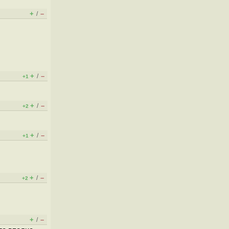
+
–
/
+
–
/
+1
+
–
/
+2
+
–
/
+1
+
–
/
+2
+
–
/