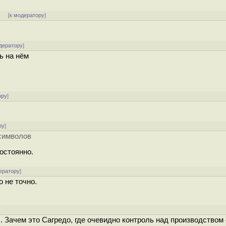
]
[
к модератору
]
дератору
]
ь на нём
ору
]
ру
]
символов
остоянно.
ератору
]
 не точно.
. Зачем это Сагредо, где очевидно контроль над производством