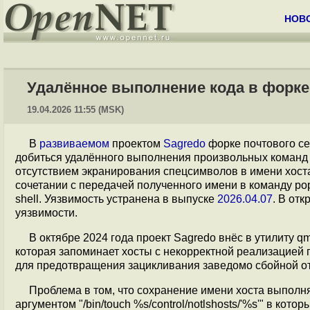
НОВ
Удалённое выполнение кода в форке 
19.04.2026 11:55 (MSK)
В
развиваемом
проектом
Sagredo
форке почтового с
добиться удалённого выполнения произвольных команд н
отсутствием экранирования спецсимволов в имени хос
сочетании с передачей полученного имени в команду po
shell. Уязвимость устранена в выпуске
2026.04.07
. В от
уязвимости.
В октябре 2024 года проект Sagredo внёс в утилиту q
которая запоминает хосты с некорректной реализацией 
для предотвращения зацикливания заведомо сбойной от
Проблема в том, что сохранение имени хоста выполн
аргументом "/bin/touch %s/control/notlshosts/'%s'" в к