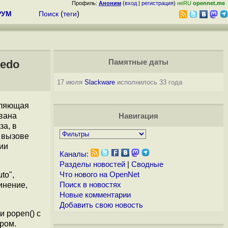
Профиль:
Аноним
(
вход
|
регистрация
)
неRU
opennet.me
РУМ
Поиск
(
теги
)
redo
Памятные даты
17 июля
Slackware
исполнилось 33 года
оляющая
звана
Навигация
а, в
 вызове
ии
Каналы:
Разделы новостей
|
Сводные
to",
Что нового на OpenNet
инение,
Поиск в новостях
Новые комментарии
Добавить свою новость
 popen() c
ером.