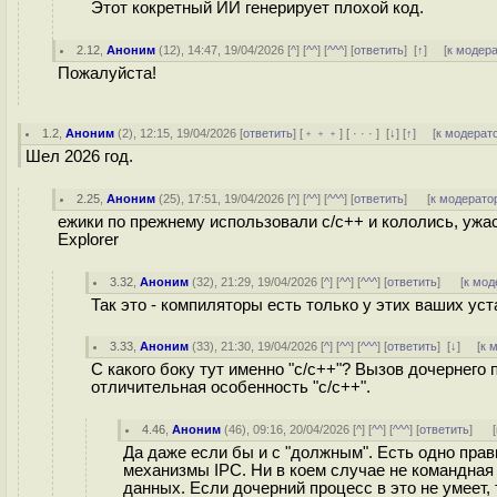
Этот кокретный ИИ генерирует плохой код.
2.12
,
Аноним
(
12
), 14:47, 19/04/2026 [
^
] [
^^
] [
^^^
] [
ответить
]
[
↑
] [
к модер
Пожалуйста!
1.2
,
Аноним
(
2
), 12:15, 19/04/2026 [
ответить
] [
﹢﹢﹢
] [
· · ·
]
[
↓
] [
↑
] [
к модерат
Шел 2026 год.
2.25
,
Аноним
(
25
), 17:51, 19/04/2026 [
^
] [
^^
] [
^^^
] [
ответить
]
[
к модерато
ежики по прежнему использовали c/c++ и кололись, ужас
Explorer
3.32
,
Аноним
(
32
), 21:29, 19/04/2026 [
^
] [
^^
] [
^^^
] [
ответить
]
[
к мод
Так это - компиляторы есть только у этих ваших у
3.33
,
Аноним
(
33
), 21:30, 19/04/2026 [
^
] [
^^
] [
^^^
] [
ответить
]
[
↓
] [
к 
С какого боку тут именно "c/c++"? Вызов дочернего
отличительная особенность "c/c++".
4.46
,
Аноним
(
46
), 09:16, 20/04/2026 [
^
] [
^^
] [
^^^
] [
ответить
]
[
Да даже если бы и с "должным". Есть одно пра
механизмы IPC. Ни в коем случае не командная 
данных. Если дочерний процесс в это не умеет, 