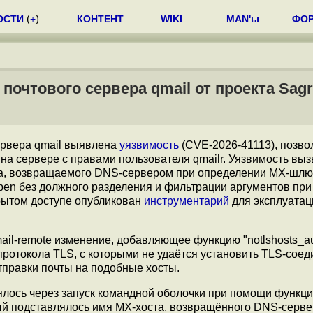
ОСТИ
(
+
)
КОНТЕНТ
WIKI
MAN'ы
ФО
почтового сервера qmail от проекта Sag
ервера qmail выявлена
уязвимость
(CVE-2026-41113), позв
а сервере с правами пользователя qmailr. Уязвимость вы
та, возвращаемого DNS-сервером при определении MX-шлюз
pen без должного разделения и фильтрации аргументов при
крытом доступе опубликован
инструментарий
для эксплуатац
mail-remote изменение, добавляющее функцию "notlshosts_au
протокола TLS, с которыми не удаётся установить TLS-соед
правки почты на подобные хосты.
ялось через запуск командной оболочки при помощи функции
оторый подставлялось имя MX-хоста, возвращённого DNS-серв