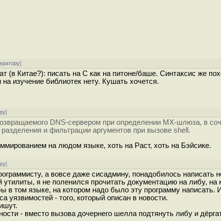
ератору
]
ат (в Китае?): писать на C как на питоне/баше. Синтаксис же по
 на изучение библиотек нету. Кушать хочется.
ру
]
возвращаемого DNS-сервером при определении MX-шлюза, в соч
разделения и фильтрации аргументов при вызове shell.
мированием на людом языке, хоть на Раст, хоть на Бэйсике.
ру
]
 программисту, а вовсе даже сисадмину, понадобилось написать
 утилиты, я не поленился прочитать документацию на либу, на 
ы в том языке, на котором надо было эту программу написать. И
а уязвимостей - того, который описан в новости.
ишут.
ости - вместо вызова дочернего шелла подтянуть либу и дёрга