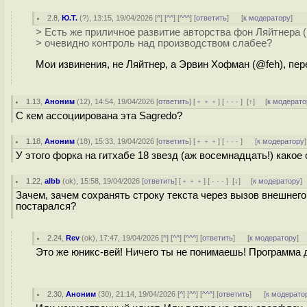
2.8
,
Ю.Т.
(
?
), 13:15, 19/04/2026 [
^
] [
^^
] [
^^^
] [
ответить
]
[
к модератору
]
> Есть же приличное развитие авторства фон Ляйтнера (@
> очевидно контроль над производством слабее?
Мои извинения, не Ляйтнер, а Эрвин Хофман (@feh), пер
1.13
,
Аноним
(
12
), 14:54, 19/04/2026 [
ответить
] [
﹢﹢﹢
] [
· · ·
]
[
↑
] [
к модерато
С кем ассоциирована эта Sagredo?
1.18
,
Аноним
(
18
), 15:33, 19/04/2026 [
ответить
] [
﹢﹢﹢
] [
· · ·
]
[
к модератору
]
У этого форка на гитхабе 18 звезд (аж восемнадцать!) какое 
1.22
,
albb
(
ok
), 15:58, 19/04/2026 [
ответить
] [
﹢﹢﹢
] [
· · ·
]
[
↓
] [
к модератору
]
Зачем, зачем сохранять строку текста через вызов внешнег
постарался?
2.24
,
Rev
(
ok
), 17:47, 19/04/2026 [
^
] [
^^
] [
^^^
] [
ответить
]
[
к модератору
]
Это же юникс-вей! Ничего ты не понимаешь! Программа 
2.30
,
Аноним
(
30
), 21:14, 19/04/2026 [
^
] [
^^
] [
^^^
] [
ответить
]
[
к модерато