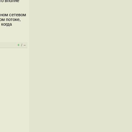
то вполне
чном сетевом
ом потоке,
 когда
+
–
/