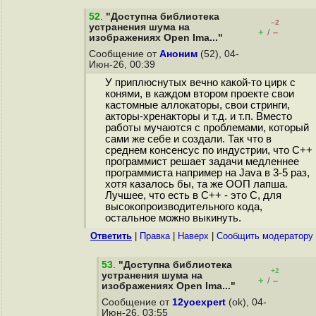
52
.
"Доступна библиотека
–2
устранения шума на
+
–
/
изображениях Open Ima..."
Сообщение от
Аноним
(52), 04-
Июн-26, 00:39
У приплюснутых вечно какой-то цирк с
конями, в каждом втором проекте свои
кастомные аллокаторы, свои стринги,
акторы-хренакторы и т.д. и т.п. Вместо
работы мучаются с проблемами, который
сами же себе и создали. Так что в
среднем консенсус по индустрии, что С++
программист решает задачи медленнее
программиста например на Java в 3-5 раз,
хотя казалось бы, та же ООП лапша.
Лучшее, что есть в C++ - это C, для
высокопроизводительного кода,
остальное можно выкинуть.
Ответить
|
Правка
|
Наверх
|
Cообщить модератору
53
.
"Доступна библиотека
+2
устранения шума на
+
–
/
изображениях Open Ima..."
Сообщение от
12yoexpert
(ok), 04-
Июн-26, 03:55