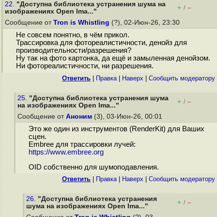
22.
"Доступна библиотека устранения шума на
+
–
/
изображениях Open Ima..."
Сообщение от
Tron is Whistling
(?), 02-Июн-26, 23:30
Не совсем понятно, в чём прикол.
Трассировка для фотореалистичности, денойз для
производительности/разрешения?
Ну так на фото картонка, да ещё и замыленная денойзом.
Ни фотореалистичности, ни разрешения.
Ответить
|
Правка
|
Наверх
|
Cообщить модератору
25.
"Доступна библиотека устранения шума
+
–
/
на изображениях Open Ima..."
Сообщение от
Аноним
(3), 03-Июн-26, 00:01
Это же один из инструментов (RenderKit) для Ваших
сцен.
Embree для трассировки лучей:
https://www.embree.org
OID собственно для шумоподавления.
Ответить
|
Правка
|
Наверх
|
Cообщить модератору
26.
"Доступна библиотека устранения
+
–
/
шума на изображениях Open Ima..."