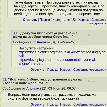
Те же фары взять. На трассировке стеклянные, на
выходе картон... простите, пластиково-фанерные. Про
диски и здание я вообще молчу. Глубина потеряна по
всей сцене, на всех деталях и даже на перспективе.
Ответить
|
Правка
|
К родителю #22
|
Наверх
|
Cообщить
модератору
30.
"Доступна библиотека устранения
+
–
/
шума на изображениях Open Ima..."
Сообщение от
Аноним
(3), 03-Июн-26, 00:32
Покрутите настройки:
https://docs.blender.org/manual/ru/dev/compositing/type
s/fil...
https://dev.epicgames.com/documentation/unreal-
engine/nne-de...
Ответить
|
Правка
|
Наверх
|
Cообщить модератору
32.
"Доступна библиотека устранения шума на
+
–
/
изображениях Open Ima..."
Сообщение от
Аноним
(32), 03-Июн-26, 06:07
Вопрос. Если прога угадывает рисуемые пиксели. На
сколько фотка на выходе будет искажена?
Ответить
|
Правка
|
Наверх
|
Cообщить модератору