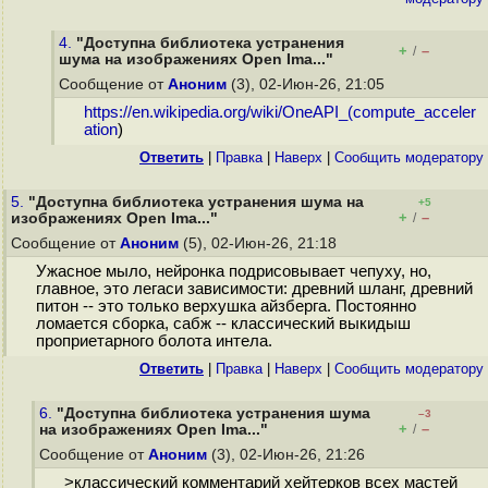
4.
"Доступна библиотека устранения
+
–
/
шума на изображениях Open Ima..."
Сообщение от
Аноним
(3), 02-Июн-26, 21:05
https://en.wikipedia.org/wiki/OneAPI_(compute_acceler
ation
)
Ответить
|
Правка
|
Наверх
|
Cообщить модератору
5.
"Доступна библиотека устранения шума на
+5
+
–
изображениях Open Ima..."
/
Сообщение от
Аноним
(5), 02-Июн-26, 21:18
Ужасное мыло, нейронка подрисовывает чепуху, но,
главное, это легаси зависимости: древний шланг, древний
питон -- это только верхушка айзберга. Постоянно
ломается сборка, сабж -- классический выкидыш
проприетарного болота интела.
Ответить
|
Правка
|
Наверх
|
Cообщить модератору
6.
"Доступна библиотека устранения шума
–3
+
–
на изображениях Open Ima..."
/
Сообщение от
Аноним
(3), 02-Июн-26, 21:26
>классический комментарий хейтерков всех мастей