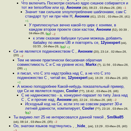
Что включить Посмотри сколько ядро сишное собирается и
тот же tensorflow или хр
,
Аноним
(36), 08:23 , 03-Июн-26, (36)
–1
Значит там сильное злоупотребление шаблонами, сам С
стандарт тут ни при чём Н
,
Аноним
(41), 15:01 , 03-Июн-26, (41)
+1
У приплюснутых вечно какой-то цирк с конями, в
каждом втором проекте свои кастом
,
Аноним
(52), 00:39 ,
04-Июн-26, (
)
52
–2
к этим сказкам бабушки гусыни можешь добавить
бабайку по имени UB и повторять се
,
12yoexpert
(ok),
03:55 , 04-Июн-26, (
)
53
+2
Си не является подмножеством C
,
Аноним
(20), 23:14 , 02-Июн-26,
(20)
–2
Тем не менее практически бесшовная обратная
совместимость C и C на уровне исхо
,
Markx
(?), 11:56 , 03-Июн-26,
(39)
+1
я писал, что C это надстройка над С, а не что С это
подмножество С , читай вн
,
12yoexpert
(ok), 16:29 , 03-Июн-26, (43)
+2
А можно поподробнее Какой-нибудь показательный пример,
где Си не является подмн
,
Cooler
(??), 18:42 , 03-Июн-26, (46)
С не надмножество - а, конкурент-паразит по типу Java над
C , C и прочие над
,
Аноним
(48), 22:24 , 03-Июн-26, (48)
–2
Исходный код на Си, если это не совсем раритет 30-и
летней давности, компилирует
,
Cooler
(??), 23:16 , 03-Июн-26,
(
)
51
Ты видимо лет 25 не интересовался данной темой
,
Sm0ke85
(ok), 08:14 , 03-Июн-26, (35)
–2
Оо, знатоки языков подтянулись
,
_hide_
(ok), 13:29 , 03-Июн-26, (40)
–3