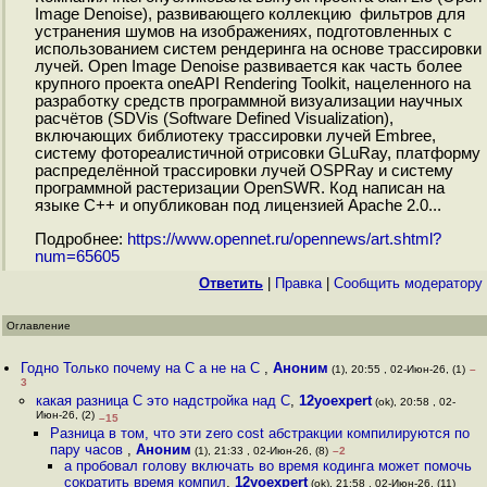
Image Denoise), развивающего коллекцию фильтров для
устранения шумов на изображениях, подготовленных с
использованием систем рендеринга на основе трассировки
лучей. Open Image Denoise развивается как часть более
крупного проекта oneAPI Rendering Toolkit, нацеленного на
разработку средств программной визуализации научных
расчётов (SDVis (Software Defined Visualization),
включающих библиотеку трассировки лучей Embree,
систему фотореалистичной отрисовки GLuRay, платформу
распределённой трассировки лучей OSPRay и систему
программной растеризации OpenSWR. Код написан на
языке С++ и опубликован под лицензией Apache 2.0...
Подробнее:
https://www.opennet.ru/opennews/art.shtml?
num=65605
Ответить
|
Правка
|
Cообщить модератору
Оглавление
Годно Только почему на C а не на С
,
Аноним
(1), 20:55 , 02-Июн-26, (1)
–
3
какая разница C это надстройка над С
,
12yoexpert
(ok), 20:58 , 02-
Июн-26, (2)
–15
Разница в том, что эти zero cost абстракции компилируются по
пару часов
,
Аноним
(1), 21:33 , 02-Июн-26, (8)
–2
а пробовал голову включать во время кодинга может помочь
сократить время компил
,
12yoexpert
(ok), 21:58 , 02-Июн-26, (11)