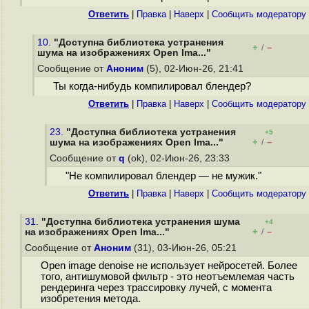
Ответить
|
Правка
|
Наверх
|
Cообщить модератору
10.
"Доступна библиотека устранения
+
–
/
шума на изображениях Open Ima..."
Сообщение от
Аноним
(5), 02-Июн-26, 21:41
Ты когда-нибудь компилировал блендер?
Ответить
|
Правка
|
Наверх
|
Cообщить модератору
23.
"Доступна библиотека устранения
+5
+
–
шума на изображениях Open Ima..."
/
Сообщение от
q
(ok), 02-Июн-26, 23:33
"Не компилировал блендер — не мужик."
Ответить
|
Правка
|
Наверх
|
Cообщить модератору
31.
"Доступна библиотека устранения шума
+4
+
–
на изображениях Open Ima..."
/
Сообщение от
Аноним
(31), 03-Июн-26, 05:21
Open image denoise не использует нейросетей. Более
того, антишумовой фильтр - это неотъемлемая часть
рендеринга через трассировку лучей, с момента
изобретения метода.