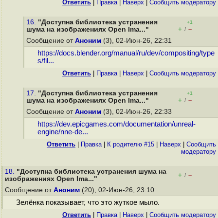
Ответить
|
Правка
|
Наверх
|
Cообщить модератору
16.
"Доступна библиотека устранения
+1
+
–
шума на изображениях Open Ima..."
/
Сообщение от
Аноним
(3), 02-Июн-26, 22:31
https://docs.blender.org/manual/ru/dev/compositing/type
s/fil...
Ответить
|
Правка
|
Наверх
|
Cообщить модератору
17.
"Доступна библиотека устранения
+1
+
–
шума на изображениях Open Ima..."
/
Сообщение от
Аноним
(3), 02-Июн-26, 22:33
https://dev.epicgames.com/documentation/unreal-
engine/nne-de...
Ответить
|
Правка
|
К родителю #15
|
Наверх
|
Cообщить
модератору
18.
"Доступна библиотека устранения шума на
+
–
/
изображениях Open Ima..."
Сообщение от
Аноним
(20), 02-Июн-26, 23:10
Зелёнка показывает, что это жуткое мыло.
Ответить
|
Правка
|
Наверх
|
Cообщить модератору