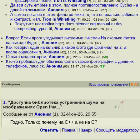
трассировки - боле
,
Tron is Whistling
(?), 00:18 , 03-Июн-26, (28)
Да вся cуть embree в этом, полное противопоставлению Cycles - а
давай ка замылим
,
Аноним
(27), 00:15 , 03-Июн-26, (27)
+1
А самое поганое в этом фильтре имхо то, что он реально забивает
и контраст, и гл
,
Tron is Whistling
(?), 00:22 , 03-Июн-26, (29)
Покрутите настройки https docs blender org manual ru dev
compositing types fil
,
Аноним
(3), 00:32 , 03-Июн-26, (30)
Вопрос Если прога угадывает рисуемые пиксели На сколько фотка
на выходе будет
,
Аноним
(32), 06:07 , 03-Июн-26, (32)
Как говорил один начальник а какое фото где Оригинал на 2, а
после обработки п
,
Аноним
(42), 15:09 , 03-Июн-26, (42)
Скрыто модератором
,
Аноним
(48), 22:39 , 03-Июн-26, (
50
)
Кто-то пробовал для обычных фото старые фотографии с древних
телефонов, либо ск
,
Аноним
(63), 13:47 , 08-Июн-26, (
63
)
Сообщения
[
Сортировка по времени
|
RSS
]
1.
"Доступна библиотека устранения шума на
–3
+
–
изображениях Open Ima..."
/
Сообщение от
Аноним
(1), 02-Июн-26, 20:55
Годно. Только почему на C++ а не на С?
Ответить
|
Правка
|
Наверх
|
Cообщить модератору