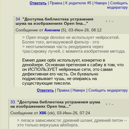
Ответить
|
Правка
|
К родителю #5
|
Наверх
|
Cообщить
модератору
34.
"Доступна библиотека устранения
+
–
/
шума на изображениях Open Ima..."
Сообщение от
Аноним
(5), 03-Июн-26, 08:12
> Open image denoise не использует нейросетей.
Более того, антишумовой фильтр - это
> неотъемлемая часть рендеринга через
трассировку лучей, с момента изобретения метода.
Емнип даже optix использует, конкретно в
денойзере. Основная претензия к сабжу в том, что
он ИСПОЛЬЗУЕТ нейронные сети, это самая
дефективная его часть. Он буквально
подрисовывает чушь, не опираясь на
существующие пиксели.
Ответить
|
Правка
|
Наверх
|
Cообщить модератору
33.
"Доступна библиотека устранения шума
+
–
/
на изображениях Open Ima..."
Сообщение от
X86
(ok), 03-Июн-26, 07:24
> легаси зависимости: древний шланг, древний питон --
это только верхушка айзберга.