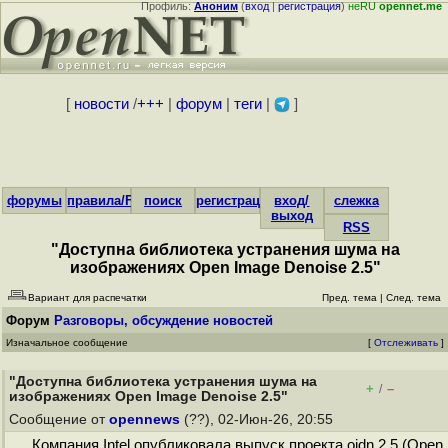
Профиль:
Аноним
(
вход
|
регистрация
)
неRU
opennet.me
[
новости
/
+++
|
форум
|
теги
|
]
форумы
правила/FAQ
поиск
регистрация
вход/
слежка
выход
RSS
"Доступна библиотека устранения шума на
изображениях Open Image Denoise 2.5"
Вариант для распечатки
Пред. тема
|
След. тема
Форум
Разговоры, обсуждение новостей
Изначальное сообщение
[
Отслеживать
]
"Доступна библиотека устранения шума на
+
–
/
изображениях Open Image Denoise 2.5"
Сообщение от
opennews
(??), 02-Июн-26, 20:55
Компания Intel опубликовала выпуск проекта oidn 2.5 (Open