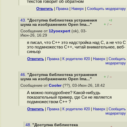
текстов говорит об обратном
Ответить
|
Правка
|
Наверх
|
Cообщить модератору
43.
"Доступна библиотека устранения
+2
+
–
шума на изображениях Open Ima..."
/
Сообщение от
12yoexpert
(ok), 03-
Июн-26, 16:29
я писал, что C++ это надстройка над С, а не что С
это подмножество С++, читай внимательнее, веб-
синьор
Ответить
|
Правка
|
К родителю #20
|
Наверх
|
Cообщить
модератору
46.
"Доступна библиотека устранения
+
–
/
шума на изображениях Open Ima..."
Сообщение от
Cooler
(??), 03-Июн-26, 18:42
А можно поподробнее? Какой-нибудь
показательный пример, где Си не является
подмножеством C++ ?
Ответить
|
Правка
|
К родителю #20
|
Наверх
|
Cообщить
модератору
48.
"Доступна библиотека