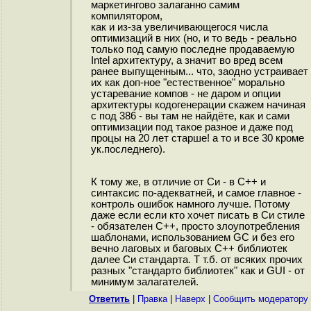
маркетингово залаганно самим
компилятором,
как и из-за увеличивающегося числа
оптимизаций в них (но, и то ведь - реально
только под самую последне продаваемую
Intel архитектуру, а значит во вред всем
ранее выпущенным... что, заодно устраивает
их как доп-ное "естественное" морально
устаревание компов - не даром и опции
архитектуры кодогенерации скажем начиная
с под 386 - вы там не найдёте, как и сами
оптимизации под такое разное и даже под
процы на 20 лет старше! а то и все 30 кроме
ук.последнего).
К тому же, в отличие от Си - в С++ и
синтаксис по-адекватней, и самое главное -
контроль ошибок намного лучше. Потому
даже если если кто хочет писать в Си стиле
- обязателен С++, просто злоупотребления
шаблонами, использованием GC и без его
вечно лаговых и баговых С++ библиотек
далее Си стандарта. Т т.б. от всяких прочих
разных "стандарто библиотек" как и GUI - от
минимум залагателей.
Ответить
|
Правка
|
Наверх
|
Cообщить модератору