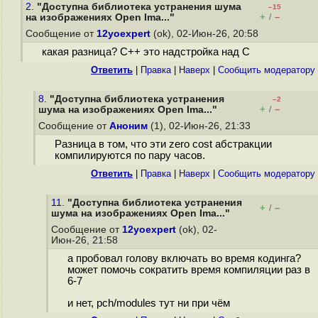
2.
"Доступна библиотека устранения шума
–15
+
–
на изображениях Open Ima..."
/
Сообщение от
12yoexpert
(ok), 02-Июн-26, 20:58
какая разница? C++ это надстройка над С
Ответить
|
Правка
|
Наверх
|
Cообщить модератору
8.
"Доступна библиотека устранения
–2
+
–
шума на изображениях Open Ima..."
/
Сообщение от
Аноним
(1), 02-Июн-26, 21:33
Разница в том, что эти zero cost абстракции
компилируются по пару часов.
Ответить
|
Правка
|
Наверх
|
Cообщить модератору
11.
"Доступна библиотека устранения
+
–
/
шума на изображениях Open Ima..."
Сообщение от
12yoexpert
(ok), 02-
Июн-26, 21:58
а пробовал голову включать во время кодинга?
может помочь сократить время компиляции раз в
6-7
и нет, pch/modules тут ни при чём