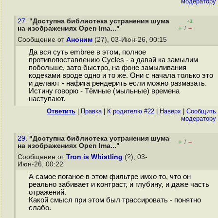
модератору
27.
"Доступна библиотека устранения шума
+1
+
–
на изображениях Open Ima..."
/
Сообщение от
Аноним
(27), 03-Июн-26, 00:15
Да вся cуть embree в этом, полное
противопоставлению Cycles - а давай ка замылим
побольше, зато быстро, на фоне замыливания
кодеками вроде одно и то же. Они с начала только это
и делают - нафига рендерить если можно размазать.
Истину говорю - Тёмные (мыльные) времена
наступают.
Ответить
|
Правка
|
К родителю #22
|
Наверх
|
Cообщить
модератору
29.
"Доступна библиотека устранения шума
+
–
/
на изображениях Open Ima..."
Сообщение от
Tron is Whistling
(?), 03-
Июн-26, 00:22
А самое поганое в этом фильтре имхо то, что он
реально забивает и контраст, и глубину, и даже часть
отражений.
Какой смысл при этом был трассировать - понятно
слабо.