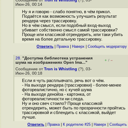
Сообщение от
Tron is Whistling
(?), 03-
Июн-26, 00:14
Ну я и говорю - слабо понятно, в чём прикол.
Подаётся как возможность улучшить результат
рендера через трассировку.
Но в чём смысл, если подобный вход-выход
убивает собственно смысл самой трассировки?
Проще или классикой отрендерить, или таки убить
время на более детальную трассировку.
Ответить
|
Правка
|
Наверх
|
Cообщить модератору
28.
"Доступна библиотека устранения
+
–
/
шума на изображениях Open Ima..."
Сообщение от
Tron is Whistling
(?), 03-
Июн-26, 00:18
Если я чуть расплывчато, речь вот о чём.
- На выходе рендера (трассировки) - более-менее
фотореалистично, но с кучей шума
- На выходе денойза - картонка, от
фотореалистичности ни следа.
Ну и оно свеч стоило? Проще классикой
отрендерить, может быть по прозрачности пройтись
трассировкой и сблендить с классикой, выйдет
лучше.
Ответить
|
Правка
|
К родителю #25
|
Наверх
|
Cообщить