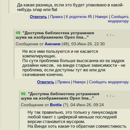
Да какая разница, если это будет упаковано в какой-
нибудь snap или flat
Ответить
|
Правка
|
К родителю #5
|
Наверх
|
Cообщить
модератору
49
.
"Доступна библиотека устранения
+
–
/
шума на изображениях Open Ima..."
Сообщение от
Аноним
(48), 03-Июн-26, 22:30
Не все ими пользуются и не касается
компилирующих.
По сути проблема больше высосанна из-за задрок
дизайни никсов, на винде старые зависимости - не
проблема, если доступны тут же или для
скачивания конечно.
Ответить
|
Правка
|
Наверх
|
Cообщить модератору
56
.
"Доступна библиотека устранения
+
–
/
шума на изображениях Open Ima..."
Сообщение от
Bottle
(?), 04-Июн-26, 09:24
Ну так правильно, это только у линуксоидов
любой пакет с циферкой меньше последней
версии становится мусором.
На Винде хоть какая-то обратная совместимость