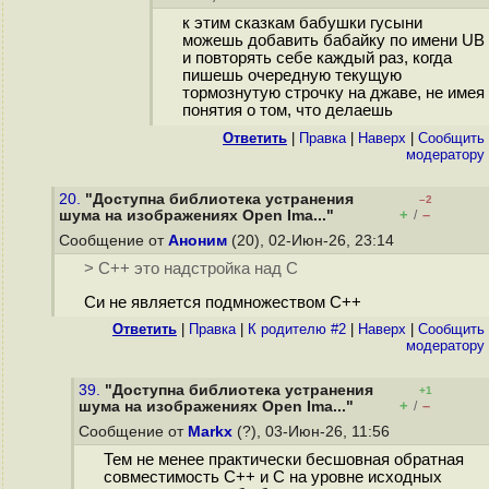
к этим сказкам бабушки гусыни
можешь добавить бабайку по имени UB
и повторять себе каждый раз, когда
пишешь очередную текущую
тормознутую строчку на джаве, не имея
понятия о том, что делаешь
Ответить
|
Правка
|
Наверх
|
Cообщить
модератору
20.
"Доступна библиотека устранения
–2
+
–
шума на изображениях Open Ima..."
/
Сообщение от
Аноним
(20), 02-Июн-26, 23:14
> C++ это надстройка над С
Си не является подмножеством C++
Ответить
|
Правка
|
К родителю #2
|
Наверх
|
Cообщить
модератору
39.
"Доступна библиотека устранения
+1
+
–
шума на изображениях Open Ima..."
/
Сообщение от
Markx
(?), 03-Июн-26, 11:56
Тем не менее практически бесшовная обратная
совместимость C++ и C на уровне исходных