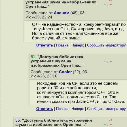
–2
устранения шума на изображениях
+
–
/
Open Ima..."
Сообщение от
Аноним
(48), 03-
Июн-26, 22:24
С++ не надмножество - а, конкурент-паразит по
типу Java над C++, C# и прочие над Java, и т.д.
Но, в отличие от тех - для Сишников всё же
более лучший, см.выше.
Ответить
|
Правка
|
Наверх
|
Cообщить модератору
51
.
"Доступна библиотека
устранения шума на
+
–
/
изображениях Open Ima..."
Сообщение от
Cooler
(??), 03-
Июн-26, 23:16
Исходный код на Си, если это не совсем
раритет 30-и летней давности,
компилируется компилятором C++. Это и
означает «Си - подмножество C++». Так
нельзя сказать про Java-C++, и про C#-Java.
Ответить
|
Правка
|
Наверх
|
Cообщить модератору
35.
"Доступна библиотека устранения
–2
+
–
шума на изображениях Open Ima..."
/