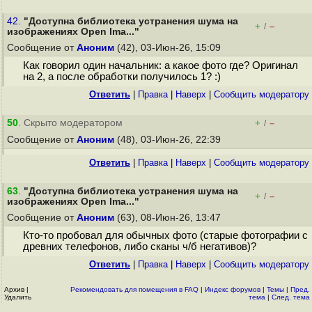
42.
"Доступна библиотека устранения шума на
+
–
/
изображениях Open Ima..."
Сообщение от
Аноним
(42), 03-Июн-26, 15:09
Как говорил один начальник: а какое фото где? Оригинал
на 2, а после обработки получилось 1? :)
Ответить
|
Правка
|
Наверх
|
Cообщить модератору
50
. Скрыто модератором
+
–
/
Сообщение от
Аноним
(48), 03-Июн-26, 22:39
Ответить
|
Правка
|
Наверх
|
Cообщить модератору
63
.
"Доступна библиотека устранения шума на
+
–
/
изображениях Open Ima..."
Сообщение от
Аноним
(63), 08-Июн-26, 13:47
Кто-то пробовал для обычных фото (старые фотографии с
древних телефонов, либо сканы ч/б негативов)?
Ответить
|
Правка
|
Наверх
|
Cообщить модератору
Архив
|
Рекомендовать для помещения в FAQ
|
Индекс форумов
|
Темы
|
Пред.
Удалить
тема
|
След. тема