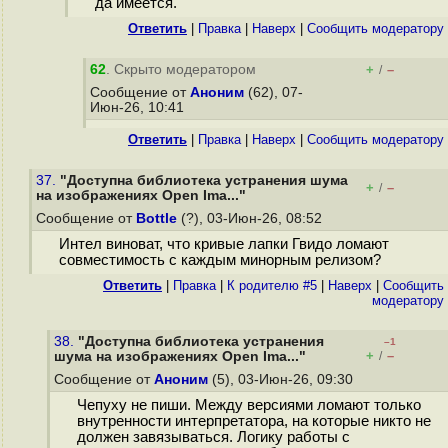
да имеется.
Ответить
|
Правка
|
Наверх
|
Cообщить модератору
62
. Скрыто модератором
+
–
/
Сообщение от
Аноним
(62), 07-
Июн-26, 10:41
Ответить
|
Правка
|
Наверх
|
Cообщить модератору
37.
"Доступна библиотека устранения шума
+
–
/
на изображениях Open Ima..."
Сообщение от
Bottle
(?), 03-Июн-26, 08:52
Интел виноват, что кривые лапки Гвидо ломают
совместимость с каждым минорным релизом?
Ответить
|
Правка
|
К родителю #5
|
Наверх
|
Cообщить
модератору
38.
"Доступна библиотека устранения
–1
+
–
шума на изображениях Open Ima..."
/
Сообщение от
Аноним
(5), 03-Июн-26, 09:30
Чепуху не пиши. Между версиями ломают только
внутренности интерпретатора, на которые никто не
должен завязываться. Логику работы с