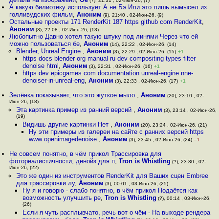
(?), 21:31 , 02-Июн-26, (7)
А какую билиотеку использует А не Бэ Или это лишь вымысел из
голливудских фильм
,
Аноним
(9), 21:40 , 02-Июн-26, (9)
Остальные проекты 171 RenderKit 187 https github com RenderKit
,
Аноним
(3), 22:08 , 02-Июн-26, (13)
Любопытно Давно хотел такую штуку под линями Через что ей
можно пользоваться бе
,
Аноним
(14), 22:22 , 02-Июн-26, (14)
Blender, Unreal Engine
,
Аноним
(3), 22:29 , 02-Июн-26, (15)
+1
https docs blender org manual ru dev compositing types filter
denoise html
,
Аноним
(3), 22:31 , 02-Июн-26, (16)
+1
https dev epicgames com documentation unreal-engine nne-
denoiser-in-unreal-eng
,
Аноним
(3), 22:33 , 02-Июн-26, (17)
+1
Зелёнка показывает, что это жуткое мыло
,
Аноним
(20), 23:10 , 02-
Июн-26, (18)
Эта картинка пример из ранний версий
,
Аноним
(3), 23:14 , 02-Июн-26,
(19)
Видишь другие картинки Нет
,
Аноним
(20), 23:24 , 02-Июн-26, (21)
Ну эти примеры из галереи на сайте с ранних версий https
www openimagedenoise
,
Аноним
(3), 23:45 , 02-Июн-26, (24)
–1
Не совсем понятно, в чём прикол Трассировка для
фотореалистичности, денойз для п
,
Tron is Whistling
(?), 23:30 , 02-
Июн-26, (22)
Это же один из инструментов RenderKit для Ваших сцен Embree
для трассировки лу
,
Аноним
(3), 00:01 , 03-Июн-26, (25)
Ну я и говорю - слабо понятно, в чём прикол Подаётся как
возможность улучшить ре
,
Tron is Whistling
(?), 00:14 , 03-Июн-26,
(26)
Если я чуть расплывчато, речь вот о чём - На выходе рендера