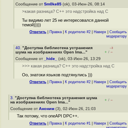
Сообщение от
Sm0ke85
(ok), 03-Июн-26, 08:14
>какая разница? C++ это надстройка над С
Ты видимо лет 25 не интересовался данной
темой)))))
Ответить
|
Правка
|
К родителю #2
|
Наверх
|
Cообщить
модератору
40.
"Доступна библиотека устранения
–3
+
–
шума на изображениях Open Ima..."
/
Сообщение от
_hide_
(ok), 03-Июн-26, 13:29
>>> какая разница? C++ это надстройка над С
Оо, знатоки языков подтянулись )))
Ответить
|
Правка
|
К родителю #2
|
Наверх
|
Cообщить
модератору
3.
"Доступна библиотека устранения шума
+
–
/
на изображениях Open Ima..."
Сообщение от
Аноним
(3), 02-Июн-26, 21:03
Так потому, что oneAPI DPC++.
Ответить
|
Правка
|
К родителю #1
|
Наверх
|
Cообщить
модератору