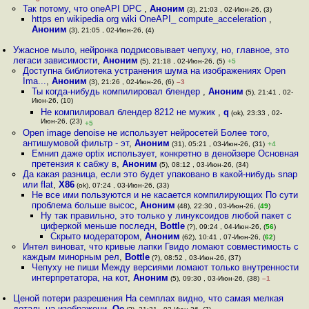
Так потому, что oneAPI DPC
,
Аноним
(3), 21:03 , 02-Июн-26, (3)
https en wikipedia org wiki OneAPI_ compute_acceleration
,
Аноним
(3), 21:05 , 02-Июн-26, (4)
Ужасное мыло, нейронка подрисовывает чепуху, но, главное, это
легаси зависимости
,
Аноним
(5), 21:18 , 02-Июн-26, (5)
+5
Доступна библиотека устранения шума на изображениях Open
Ima...
,
Аноним
(3), 21:26 , 02-Июн-26, (6)
–3
Ты когда-нибудь компилировал блендер
,
Аноним
(5), 21:41 , 02-
Июн-26, (10)
Не компилировал блендер 8212 не мужик
,
q
(ok), 23:33 , 02-
Июн-26, (23)
+5
Open image denoise не использует нейросетей Более того,
антишумовой фильтр - эт
,
Аноним
(31), 05:21 , 03-Июн-26, (31)
+4
Емнип даже optix использует, конкретно в денойзере Основная
претензия к сабжу в
,
Аноним
(5), 08:12 , 03-Июн-26, (34)
Да какая разница, если это будет упаковано в какой-нибудь snap
или flat
,
X86
(ok), 07:24 , 03-Июн-26, (33)
Не все ими пользуются и не касается компилирующих По сути
проблема больше высос
,
Аноним
(48), 22:30 , 03-Июн-26, (
49
)
Ну так правильно, это только у линуксоидов любой пакет с
циферкой меньше последн
,
Bottle
(?), 09:24 , 04-Июн-26, (
56
)
Скрыто модератором
,
Аноним
(62), 10:41 , 07-Июн-26, (
62
)
Интел виноват, что кривые лапки Гвидо ломают совместимость с
каждым минорным рел
,
Bottle
(?), 08:52 , 03-Июн-26, (37)
Чепуху не пиши Между версиями ломают только внутренности
интерпретатора, на кот
,
Аноним
(5), 09:30 , 03-Июн-26, (38)
–1
Ценой потери разрешения На семплах видно, что самая мелкая
деталь на изображени
,
Oe