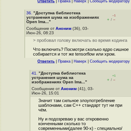
Ответить
|
Правка
|
Наверх
|
Cообщить модератору
36.
"Доступна библиотека
–1
устранения шума на изображениях
+
–
/
Open Ima..."
Сообщение от
Аноним
(36), 03-
Июн-26, 08:23
> пробовал голову включать во время кодинга
Что включить? Посмотри сколько ядро сишное
собирается и тот же tensorflow или хром.
Ответить
|
Правка
|
Наверх
|
Cообщить модератору
41.
"Доступна библиотека
+1
устранения шума на
+
–
/
изображениях Open Ima..."
Сообщение от
Аноним
(41), 03-
Июн-26, 15:01
Значит там сильное злоупотребление
шаблонами, сам С++ стандарт тут ни при
чём.
Ну и подозреваю у вас откровенно
конченными сколько то
современными(далее 90-х) - специально/