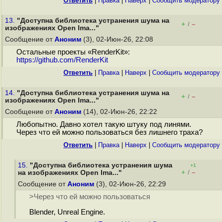
Ответить
|
Правка
|
Наверх
|
Cообщить модератору
13.
"Доступна библиотека устранения шума на
+
–
/
изображениях Open Ima..."
Сообщение от
Аноним
(3), 02-Июн-26, 22:08
Остальные проекты «RenderKit»:
https://github.com/RenderKit
Ответить
|
Правка
|
Наверх
|
Cообщить модератору
14.
"Доступна библиотека устранения шума на
+
–
/
изображениях Open Ima..."
Сообщение от
Аноним
(14), 02-Июн-26, 22:22
Любопытно. Давно хотел такую штуку под линями.
Через что ей можно пользоваться без лишнего траха?
Ответить
|
Правка
|
Наверх
|
Cообщить модератору
15.
"Доступна библиотека устранения шума
+1
+
–
на изображениях Open Ima..."
/
Сообщение от
Аноним
(3), 02-Июн-26, 22:29
>Через что ей можно пользоваться
Blender, Unreal Engine.