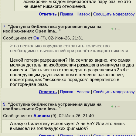
асинхронным кодом переработали пару раз, но это
не имеет никакого отношения.
Ответить
|
Правка
|
Наверх
|
Cообщить модератору
7.
"Доступна библиотека устранения шума на
+
–
/
изображениях Open Ima..."
Сообщение от
Oe
(?), 02-Июн-26, 21:31
> на несколько порядков сократить количество
необходимых вычислений при расчёте каждого пикселя
Ценой потери разрешения? На семплах видно, что самая
мелкая деталь на изображении размазана минимум на два
пикселя. Пусть честно отрендерят в разрешении х2 х4 с
последующим даунсемлпнгом в целевое разрешение,
посмотрим, как "несколько порядков" превратится в
полтора-два раза.
Ответить
|
Правка
|
Наверх
|
Cообщить модератору
9.
"Доступна библиотека устранения шума на
+
–
/
изображениях Open Ima..."
Сообщение от
Аноним
(9), 02-Июн-26, 21:40
А какую билиотеку использует А не Бэ? Или это лишь
вымысел из голливудских фильмов?