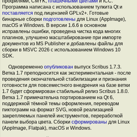
профилями, CMYK,
плашечными цветами
и ICC.
Программа написана с использованием тулкита Qt и
поставляется
под лицензией GPLv2+. Готовые
бинарные сборки
подготовлены
для Linux (AppImage),
macOS и Windows. В версии 1.6.6 в основном
исправлены ошибки, проведена чистка кода многих
плагинов, улучшено масштабирование при импорте
документов из MS Publisher и добавлены файлы для
сборки в MSVC 2026 с использованием Windows 10
SDK.
Одновременно
опубликован
выпуск Scribus 1.7.3.
Ветка 1.7 преподносится как экспериментальная - после
проведения окончательной стабилизации и признания
готовности для повсеместного внедрения на базе ветки
1.7 будет сформирован стабильный релиз Scribus 1.8.0.
Ветка 1.7 примечательна портированием на Qt 6,
поддержкой тёмной темы оформления, переводом
пиктограмм на формат SVG, новой реализацией
закрепляемых панелей инструментов, переработкой
панели выбора цвета. Cборки
сформированы
для Linux
(AppImage, Flatpak), macOS и Windows.