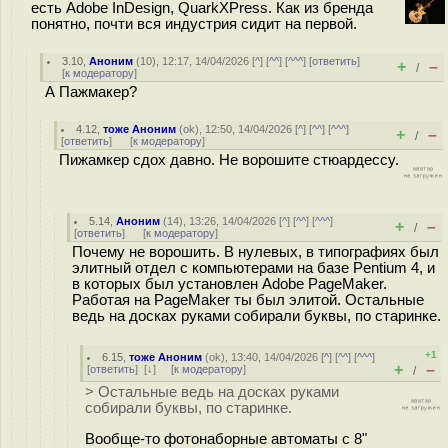
есть Adobe InDesign, QuarkXPress. Как из бренда
понятно, почти вся индустрия сидит на первой.
3.10
,
Аноним
(
10
), 12:17, 14/04/2026 [
^
] [
^^
] [
^^^
] [
ответить
]
+
–
/
[
к модератору
]
А Пажмакер?
4.12
,
тоже Аноним
(
ok
), 12:50, 14/04/2026 [
^
] [
^^
] [
^^^
]
+
–
/
[
ответить
]
[
к модератору
]
Пижамкер сдох давно. Не ворошите стюардессу.
5.14
,
Аноним
(
14
), 13:26, 14/04/2026 [
^
] [
^^
] [
^^^
]
+
–
/
[
ответить
]
[
к модератору
]
Почему не ворошить. В нулевых, в типографиях был
элитный отдел с компьютерами на базе Pentium 4, и
в которых был установлен Adobe PageMaker.
Работая на PageMaker ты был элитой. Остальные
ведь на досках руками собирали буквы, по старинке.
+1
6.15
,
тоже Аноним
(
ok
), 13:40, 14/04/2026 [
^
] [
^^
] [
^^^
]
+
–
[
ответить
]
[
↓
] [
к модератору
]
/
> Остальные ведь на досках руками
собирали буквы, по старинке.
Вообще-то фотонаборные автоматы с 8"