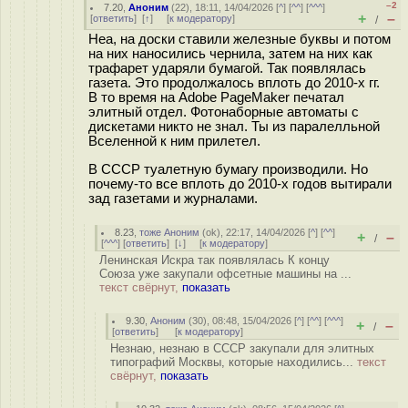
–2
7.20
,
Аноним
(
22
), 18:11, 14/04/2026 [
^
] [
^^
] [
^^^
]
+
–
[
ответить
]
[
↑
] [
к модератору
]
/
Неа, на доски ставили железные буквы и потом
на них наносились чернила, затем на них как
трафарет ударяли бумагой. Так появлялась
газета. Это продолжалось вплоть до 2010-х гг.
В то время на Adobe PageMaker печатал
элитный отдел. Фотонаборные автоматы с
дискетами никто не знал. Ты из паралелльной
Вселенной к ним прилетел.
В СССР туалетную бумагу производили. Но
почему-то все вплоть до 2010-х годов вытирали
зад газетами и журналами.
8.23
,
тоже Аноним
(
ok
), 22:17, 14/04/2026 [
^
] [
^^
]
+
–
/
[
^^^
] [
ответить
]
[
↓
] [
к модератору
]
Ленинская Искра так появлялась К концу
Союза уже закупали офсетные машины на ...
текст свёрнут,
показать
9.30
,
Аноним
(
30
), 08:48, 15/04/2026 [
^
] [
^^
] [
^^^
]
+
–
/
[
ответить
]
[
к модератору
]
Незнаю, незнаю в СССР закупали для элитных
типографий Москвы, которые находились...
текст
свёрнут,
показать