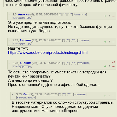
ною. Меня вполне устраивает pdfbook. Просто очень странно,
что такой простой и полезной фичи нету.
2.8
,
Аноним
(
8
), 11:51, 14/04/2026 [
^
] [
^^
] [
^^^
] [
ответить
]
+
–
/
[
к модератору
]
Это уже предпечатная подготовка.
Не надо плодить сущности, пусть хоть базовые функции
выполняет худо-бедно.
2.13
,
Аноним
(
13
), 12:50, 14/04/2026 [
^
] [
^^
] [
^^^
] [
ответить
]
+
–
/
[
к модератору
]
Ищите тут:
https://www.adobe.com/products/indesign.html
–2
2.28
,
Аноним
(
28
), 23:36, 14/04/2026 [
^
] [
^^
] [
^^^
] [
ответить
]
+
–
[
к модератору
]
/
То есть эта программа не умеет текст на тетрадки для
печати книг разбивать?
А а чем тогда не смысл?
Просто сплошной пдф мне и офис любой сделает.
3.33
,
Лох
(
?
), 09:08, 15/04/2026 [
^
] [
^^
] [
^^^
] [
ответить
]
+
–
/
[
к модератору
]
В верстке материалов со сложной структурой страницы.
Например газет. Спуск полос делается другими
инструментами. Например pdfimpose.