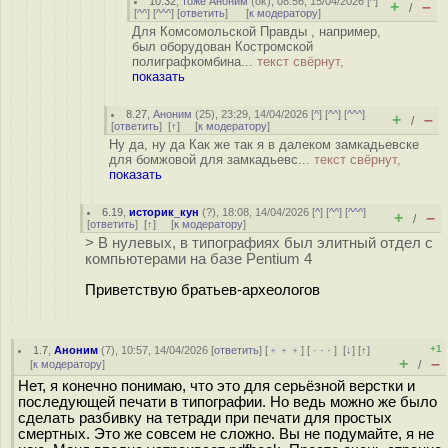
10.32
,
тоже Аноним
(
ok
), 08:56, 15/04/2026 [
^
]
+
–
/
[
^^
] [
^^^
] [
ответить
]
[
к модератору
]
Для Комсомольской Правды , например,
был оборудован Костромской
полиграфкомбина...
текст свёрнут,
показать
8.27
,
Аноним
(
25
), 23:29, 14/04/2026 [
^
] [
^^
] [
^^^
]
+
–
/
[
ответить
]
[
↑
] [
к модератору
]
Ну да, ну да Как же так я в далеком замкадьевске
для бомжовой для замкадьевс...
текст свёрнут,
показать
6.19
,
историк_кун
(
?
), 18:08, 14/04/2026 [
^
] [
^^
] [
^^^
]
+
–
/
[
ответить
]
[
↑
] [
к модератору
]
> В нулевых, в типографиях был элитный отдел с
компьютерами на базе Pentium 4
Приветствую братьев-археологов
+1
1.7
,
Аноним
(
7
), 10:57, 14/04/2026 [
ответить
] [
﹢﹢﹢
] [
· · ·
]
[
↓
] [
↑
]
+
–
[
к модератору
]
/
Нет, я конечно понимаю, что это для серьёзной верстки и
последующей печати в типографии. Но ведь можно же было
сделать разбивку на тетради при печати для простых
смертных. Это же совсем не сложно. Вы не подумайте, я не