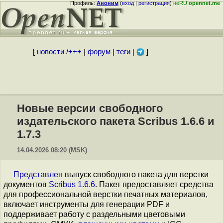
Профиль:
Аноним
(
вход
|
регистрация
)
неRU
opennet.me
[
новости
/
+++
|
форум
|
теги
|
]
Новые версии свободного
издательского пакета Scribus 1.6.6 и
1.7.3
14.04.2026 08:20 (MSK)
Представлен
выпуск свободного пакета для верстки
документов
Scribus 1.6.6
. Пакет предоставляет средства
для профессиональной верстки печатных материалов,
включает инструменты для генерации PDF и
поддерживает работу с раздельными цветовыми