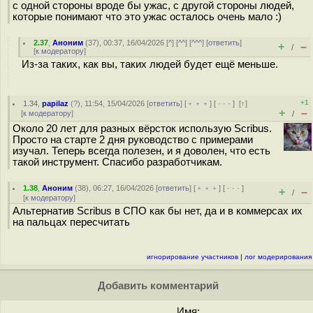
с одной стороны вроде бы ужас, с другой стороны людей,
которые понимают что это ужас осталось очень мало :)
2.37
,
Аноним
(
37
), 00:37, 16/04/2026 [
^
] [
^^
] [
^^^
] [
ответить
]
+
–
/
[
к модератору
]
Из-за таких, как вы, таких людей будет ещё меньше.
+1
1.34
,
papilaz
(
?
), 11:54, 15/04/2026 [
ответить
] [
﹢﹢﹢
] [
· · ·
]
[
↑
]
+
–
[
к модератору
]
/
Около 20 лет для разных вёрсток использую Scribus.
Просто на старте 2 дня руководство с примерами
изучал. Теперь всегда полезен, и я доволен, что есть
такой инструмент. Спасибо разработчикам.
1.38
,
Аноним
(
38
), 06:27, 16/04/2026 [
ответить
] [
﹢﹢﹢
] [
· · ·
]
+
–
/
[
к модератору
]
Альтернатив Scribus в СПО как бы нет, да и в коммерсах их
на пальцах пересчитать
игнорирование участников
|
лог модерирования
Добавить комментарий
Имя: