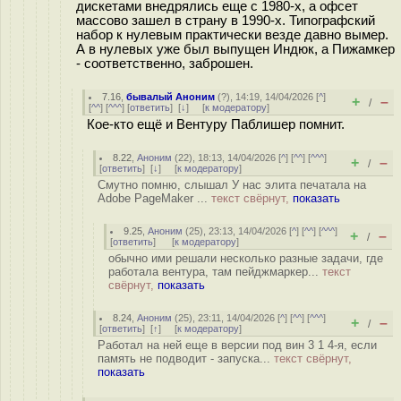
дискетами внедрялись еще с 1980-х, а офсет
массово зашел в страну в 1990-х. Типографский
набор к нулевым практически везде давно вымер.
А в нулевых уже был выпущен Индюк, а Пижамкер
- соответственно, заброшен.
7.16
,
бывалый Аноним
(
?
), 14:19, 14/04/2026 [
^
]
+
–
/
[
^^
] [
^^^
] [
ответить
]
[
↓
] [
к модератору
]
Кое-кто ещё и Вентуру Паблишер помнит.
8.22
,
Аноним
(
22
), 18:13, 14/04/2026 [
^
] [
^^
] [
^^^
]
+
–
/
[
ответить
]
[
↓
] [
к модератору
]
Смутно помню, слышал У нас элита печатала на
Adobe PageMaker ...
текст свёрнут,
показать
9.25
,
Аноним
(
25
), 23:13, 14/04/2026 [
^
] [
^^
] [
^^^
]
+
–
/
[
ответить
]
[
к модератору
]
обычно ими решали несколько разные задачи, где
работала вентура, там пейджмаркер...
текст
свёрнут,
показать
8.24
,
Аноним
(
25
), 23:11, 14/04/2026 [
^
] [
^^
] [
^^^
]
+
–
/
[
ответить
]
[
↑
] [
к модератору
]
Работал на ней еще в версии под вин 3 1 4-я, если
память не подводит - запуска...
текст свёрнут,
показать