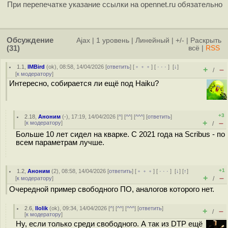
При перепечатке указание ссылки на opennet.ru обязательно
Обсуждение
Ajax
|
1 уровень
|
Линейный
|
+/-
|
Раскрыть
(31)
всё
|
RSS
1.1
,
IMBird
(
ok
), 08:58, 14/04/2026 [
ответить
] [
﹢﹢﹢
] [
· · ·
]
[
↓
]
+
–
/
[
к модератору
]
Интересно, собирается ли ещё под Haiku?
+3
2.18
,
Аноним
(
-
), 17:19, 14/04/2026 [
^
] [
^^
] [
^^^
] [
ответить
]
+
–
[
к модератору
]
/
Больше 10 лет сидел на кварке. С 2021 года на Scribus - по
всем параметрам лучше.
+1
1.2
,
Аноним
(
2
), 08:58, 14/04/2026 [
ответить
] [
﹢﹢﹢
] [
· · ·
]
[
↓
] [
↑
]
+
–
[
к модератору
]
/
Очередной пример свободного ПО, аналогов которого нет.
2.6
,
llolik
(
ok
), 09:34, 14/04/2026 [
^
] [
^^
] [
^^^
] [
ответить
]
+
–
/
[
к модератору
]
Ну, если только среди свободного. А так из DTP ещё