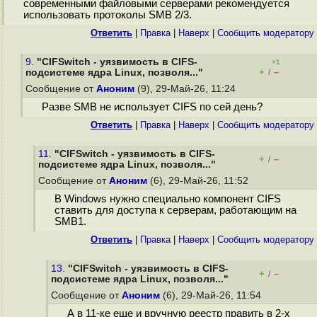
современными файловыми серверами рекомендуется
использовать протоколы SMB 2/3.
Ответить
|
Правка
|
Наверх
|
Cообщить модератору
9.
"CIFSwitch - уязвимость в CIFS-
+1
+
–
подсистеме ядра Linux, позволя..."
/
Сообщение от
Аноним
(9), 29-Май-26, 11:24
Разве SMB не использует CIFS по сей день?
Ответить
|
Правка
|
Наверх
|
Cообщить модератору
11.
"CIFSwitch - уязвимость в CIFS-
+
–
/
подсистеме ядра Linux, позволя..."
Сообщение от
Аноним
(6), 29-Май-26, 11:52
В Windows нужно специально компонент CIFS
ставить для доступа к серверам, работающим на
SMB1.
Ответить
|
Правка
|
Наверх
|
Cообщить модератору
13.
"CIFSwitch - уязвимость в CIFS-
+
–
/
подсистеме ядра Linux, позволя..."
Сообщение от
Аноним
(6), 29-Май-26, 11:54
А в 11-ке еще и вручную реестр править в 2-х