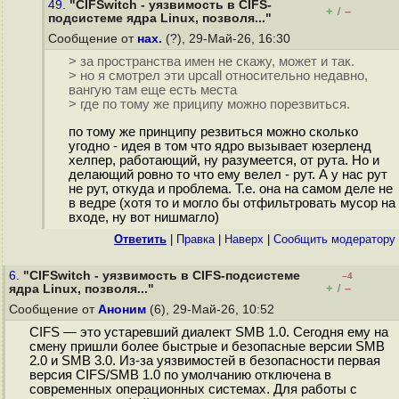
49.
"CIFSwitch - уязвимость в CIFS-
+
–
/
подсистеме ядра Linux, позволя..."
Сообщение от
нах.
(?), 29-Май-26, 16:30
> за пространства имен не скажу, может и так.
> но я смотрел эти upcall относительно недавно,
вангую там еще есть места
> где по тому же приципу можно порезвиться.
по тому же принципу резвиться можно сколько
угодно - идея в том что ядро вызывает юзерленд
хелпер, работающий, ну разумеется, от рута. Но и
делающий ровно то что ему велел - рут. А у нас рут
не рут, откуда и проблема. Т.е. она на самом деле не
в ведре (хотя то и могло бы отфильтровать мусор на
входе, ну вот нишмагло)
Ответить
|
Правка
|
Наверх
|
Cообщить модератору
6.
"CIFSwitch - уязвимость в CIFS-подсистеме
–4
+
–
ядра Linux, позволя..."
/
Сообщение от
Аноним
(6), 29-Май-26, 10:52
CIFS — это устаревший диалект SMB 1.0. Сегодня ему на
смену пришли более быстрые и безопасные версии SMB
2.0 и SMB 3.0. Из-за уязвимостей в безопасности первая
версия CIFS/SMB 1.0 по умолчанию отключена в
современных операционных системах. Для работы с