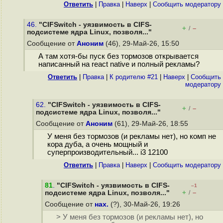
Ответить
|
Правка
|
Наверх
|
Cообщить модератору
46.
"CIFSwitch - уязвимость в CIFS-
+
–
/
подсистеме ядра Linux, позволя..."
Сообщение от
Аноним
(46), 29-Май-26, 15:50
А там хотя-бы пуск без тормозов открывается
написанный на react native и полный рекламы?
Ответить
|
Правка
|
К родителю #21
|
Наверх
|
Cообщить
модератору
62.
"CIFSwitch - уязвимость в CIFS-
+
–
/
подсистеме ядра Linux, позволя..."
Сообщение от
Аноним
(61), 29-Май-26, 18:55
У меня без тормозов (и рекламы нет), но комп не
кора дуба, а очень мощный и
суперпроизводительный... i3 12100
Ответить
|
Правка
|
Наверх
|
Cообщить модератору
81
.
"CIFSwitch - уязвимость в CIFS-
–1
+
–
подсистеме ядра Linux, позволя..."
/
Сообщение от
нах.
(?), 30-Май-26, 19:26
> У меня без тормозов (и рекламы нет), но