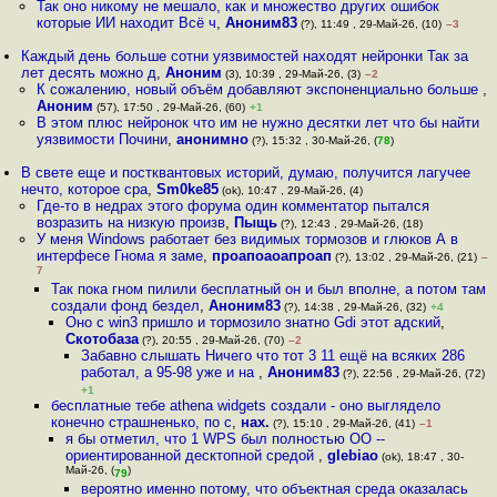
Так оно никому не мешало, как и множество других ошибок
которые ИИ находит Всё ч
,
Аноним83
(?), 11:49 , 29-Май-26, (10)
–3
Каждый день больше сотни уязвимостей находят нейронки Так за
лет десять можно д
,
Аноним
(3), 10:39 , 29-Май-26, (3)
–2
К сожалению, новый объём добавляют экспоненциально больше
,
Аноним
(57), 17:50 , 29-Май-26, (60)
+1
В этом плюс нейронок что им не нужно десятки лет что бы найти
уязвимости Почини
,
анонимно
(?), 15:32 , 30-Май-26, (
78
)
В свете еще и постквантовых историй, думаю, получится лагучее
нечто, которое сра
,
Sm0ke85
(ok), 10:47 , 29-Май-26, (4)
Где-то в недрах этого форума один комментатор пытался
возразить на низкую произв
,
Пыщь
(?), 12:43 , 29-Май-26, (18)
У меня Windows работает без видимых тормозов и глюков А в
интерфесе Гнома я заме
,
проапоаоапроап
(?), 13:02 , 29-Май-26, (21)
–
7
Так пока гном пилили бесплатный он и был вполне, а потом там
создали фонд бездел
,
Аноним83
(?), 14:38 , 29-Май-26, (32)
+4
Оно с win3 пришло и тормозило знатно Gdi этот адский
,
Скотобаза
(?), 20:55 , 29-Май-26, (70)
–2
Забавно слышать Ничего что тот 3 11 ещё на всяких 286
работал, а 95-98 уже и на
,
Аноним83
(?), 22:56 , 29-Май-26, (72)
+1
бесплатные тебе athena widgets создали - оно выглядело
конечно страшненько, по с
,
нах.
(?), 15:10 , 29-Май-26, (41)
–1
я бы отметил, что 1 WPS был полностью ОО --
ориентированной десктопной средой
,
glebiao
(ok), 18:47 , 30-
Май-26, (
)
79
вероятно именно потому, что объектная среда оказалась