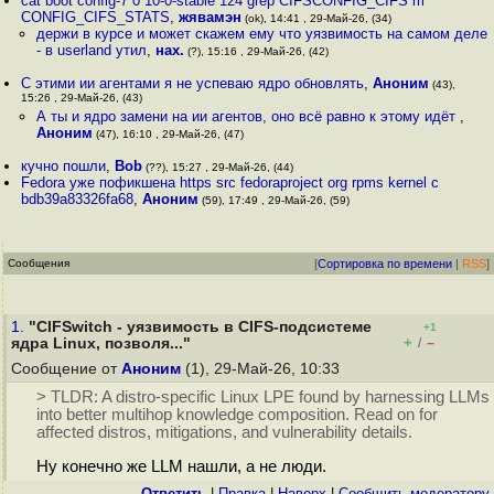
cat boot config-7 0 10-0-stable 124 grep CIFSCONFIG_CIFS m
CONFIG_CIFS_STATS
,
жявамэн
(ok), 14:41 , 29-Май-26, (34)
держи в курсе и может скажем ему что уязвимость на самом деле
- в userland утил
,
нах.
(?), 15:16 , 29-Май-26, (42)
С этими ии агентами я не успеваю ядро обновлять
,
Аноним
(43),
15:26 , 29-Май-26, (43)
А ты и ядро замени на ии агентов, оно всё равно к этому идёт
,
Аноним
(47), 16:10 , 29-Май-26, (47)
кучно пошли
,
Bob
(??), 15:27 , 29-Май-26, (44)
Fedora уже пофикшена https src fedoraproject org rpms kernel c
bdb39a83326fa68
,
Аноним
(59), 17:49 , 29-Май-26, (59)
Сообщения
[
Сортировка по времени
|
RSS
]
1.
"CIFSwitch - уязвимость в CIFS-подсистеме
+1
+
–
ядра Linux, позволя..."
/
Сообщение от
Аноним
(1), 29-Май-26, 10:33
> TLDR: A distro-specific Linux LPE found by harnessing LLMs
into better multihop knowledge composition. Read on for
affected distros, mitigations, and vulnerability details.
Ну конечно же LLM нашли, а не люди.
Ответить
|
Правка
|
Наверх
|
Cообщить модератору