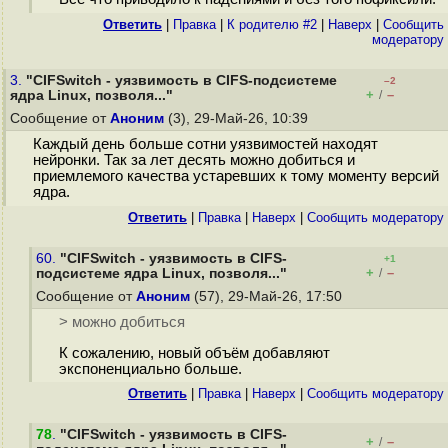
Ответить
|
Правка
|
К родителю #2
|
Наверх
|
Cообщить
модератору
3.
"CIFSwitch - уязвимость в CIFS-подсистеме
–2
+
–
ядра Linux, позволя..."
/
Сообщение от
Аноним
(3), 29-Май-26, 10:39
Каждый день больше сотни уязвимостей находят
нейронки. Так за лет десять можно добиться и
приемлемого качества устаревших к тому моменту версий
ядра.
Ответить
|
Правка
|
Наверх
|
Cообщить модератору
60.
"CIFSwitch - уязвимость в CIFS-
+1
+
–
подсистеме ядра Linux, позволя..."
/
Сообщение от
Аноним
(57), 29-Май-26, 17:50
> можно добиться
К сожалению, новый объём добавляют
экспоненциально больше.
Ответить
|
Правка
|
Наверх
|
Cообщить модератору
78
.
"CIFSwitch - уязвимость в CIFS-
+
–
/