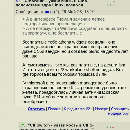
41.
"CIFSwitch - уязвимость в CIFS-
–1
+
–
подсистеме ядра Linux, позволя..."
/
Сообщение от
нах.
(?), 29-Май-26, 15:10
> А в интерфесе Гнома я замечаю легкое
подтораживание при операциях.
> А се потому, что Windows создавали специалисты
за зарплату, а не бесплатные
бесплатные тебе athena widgets создали - оно
выглядело конечно страшненько, по сравнению
даже с 95й вендой, но и создано было на десять лет
раньше.
А гомотормоза - это как раз платные, на деньги ibm.
И это ты еще их os/2 workplace shell не видал. Вот
где тормоза всем тормозам тормоза были!
(у microsoft в ее presentation manager все было
страшненько но вполне быстренько по уровню того
железа, понадобилась личная антимидасовская
рука IBM чтоб все замедлить до полного
безобразия)
Ответить
|
Правка
|
К родителю #21
|
Наверх
|
Cообщить
модератору
79
.
"CIFSwitch - уязвимость в CIFS-
+
–
/
подсистеме ядра Linux, позволя..."