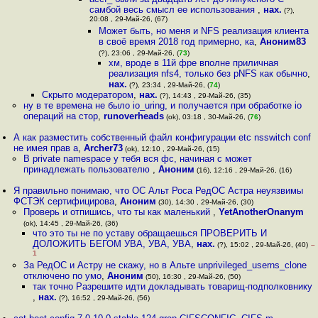
самбой весь смысл ее использования
,
нах.
(?),
20:08 , 29-Май-26, (67)
Может быть, но меня и NFS реализация клиента
в своё время 2018 год примерно, ка
,
Аноним83
(?), 23:06 , 29-Май-26, (
73
)
хм, вроде в 11й фре вполне приличная
реализация nfs4, только без pNFS как обычно
,
нах.
(?), 23:34 , 29-Май-26, (
74
)
Скрыто модератором
,
нах.
(?), 14:43 , 29-Май-26, (35)
ну в те времена не было io_uring, и получается при обработке io
операций на стор
,
runoverheads
(ok), 03:18 , 30-Май-26, (
76
)
А как разместить собственный файл конфигурации etc nsswitch conf
не имея прав а
,
Archer73
(ok), 12:10 , 29-Май-26, (15)
В private namespace у тебя вся фс, начиная с может
принадлежать пользователю
,
Аноним
(16), 12:16 , 29-Май-26, (16)
Я правильно понимаю, что ОС Альт Роса РедОС Астра неуязвимы
ФСТЭК сертифицирова
,
Аноним
(30), 14:30 , 29-Май-26, (30)
Проверь и отпишись, что ты как маленький
,
YetAnotherOnanym
(ok), 14:45 , 29-Май-26, (36)
что это ты не по уставу обращаешься ПРОВЕРИТЬ И
ДОЛОЖИТЬ БЕГОМ УВА, УВА, УВА
,
нах.
(?), 15:02 , 29-Май-26, (40)
–
1
За РедОС и Астру не скажу, но в Альте unprivileged_userns_clone
отключено по умо
,
Аноним
(50), 16:30 , 29-Май-26, (50)
так точно Разрешите идти докладывать товарищ-подполковнику
,
нах.
(?), 16:52 , 29-Май-26, (56)