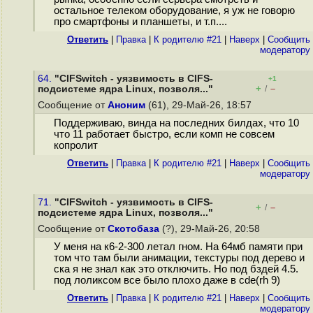
остальное телеком оборудование, я уж не говорю
про смартфоны и планшеты, и т.п....
Ответить
|
Правка
|
К родителю #21
|
Наверх
|
Cообщить
модератору
64.
"CIFSwitch - уязвимость в CIFS-
+1
+
–
подсистеме ядра Linux, позволя..."
/
Сообщение от
Аноним
(61), 29-Май-26, 18:57
Поддерживаю, винда на последних билдах, что 10
что 11 работает быстро, если комп не совсем
кoпpoлит
Ответить
|
Правка
|
К родителю #21
|
Наверх
|
Cообщить
модератору
71.
"CIFSwitch - уязвимость в CIFS-
+
–
/
подсистеме ядра Linux, позволя..."
Сообщение от
Скотобаза
(?), 29-Май-26, 20:58
У меня на к6-2-300 летал гном. На 64мб памяти при
том что там были анимации, текстуры под дерево и
ска я не знал как это отключить. Но под бздей 4.5.
под лоликсом все было плохо даже в cde(rh 9)
Ответить
|
Правка
|
К родителю #21
|
Наверх
|
Cообщить
модератору