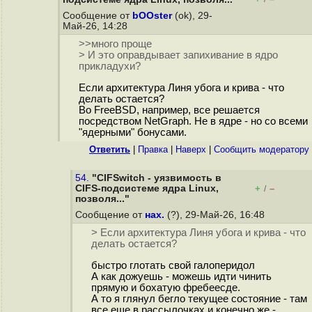
Сообщение от
bOOster
(ok), 29-
Май-26, 14:28
>>много проще
> И это оправдывает запихивание в ядро
прикладухи?
Если архитектура Линя убога и крива - что
делать остается?
Во FreeBSD, например, все решается
посредством NetGraph. Не в ядре - но со всеми
"ядерными" бонусами.
Ответить
|
Правка
|
Наверх
|
Cообщить модератору
54.
"CIFSwitch - уязвимость в
CIFS-подсистеме ядра Linux,
+
–
/
позволя..."
Сообщение от
нах.
(?), 29-Май-26, 16:48
> Если архитектура Линя убога и крива - что
делать остается?
быстро глотать свой галоперидол
А как дожуешь - можешь идти чинить
прямую и бохатую фребеесде.
А то я глянул бегло текущее состояние - там
все еще в рассылочках и конечно же -