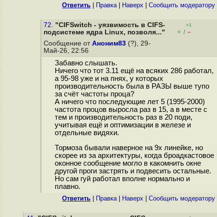
Ответить
|
Правка
|
Наверх
|
Cообщить модератору
72.
"CIFSwitch - уязвимость в CIFS-
+1
+
–
подсистеме ядра Linux, позволя..."
/
Сообщение от
Аноним83
(?), 29-
Май-26, 22:56
Забавно слышать.
Ничего что тот 3.11 ещё на всяких 286 работал,
а 95-98 уже и на пнях, у которых
производительность была в РАЗЫ выше тупо
за счёт частоты проца?
А ничего что последующие лет 5 (1995-2000)
частота процов выросла раз в 15, а в месте с
тем и производительность раз в 20 поди,
учитывая ещё и оптимизации в железе и
отдельные видяхи.
Тормоза бывали наверное на 9х линейке, но
скорее из за архитектуры, когда броадкастовое
оконное сообщение могло в какомнить окне
другой проги застрять и подвесить остальные.
Но сам гуй работал вполне нормально и
плавно.
Ответить
|
Правка
|
Наверх
|
Cообщить модератору