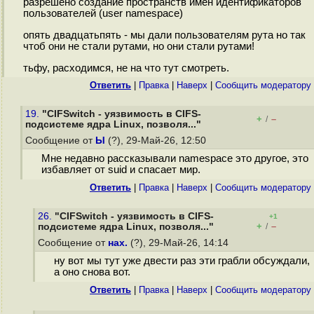
разрешено создание пространств имён идентификаторов
пользователей (user namespace)
опять двадцатьпять - мы дали пользователям рута но так
чтоб они не стали рутами, но они стали рутами!
тьфу, расходимся, не на что тут смотреть.
Ответить
|
Правка
|
Наверх
|
Cообщить модератору
19.
"CIFSwitch - уязвимость в CIFS-
+
–
/
подсистеме ядра Linux, позволя..."
Сообщение от
Ы
(?), 29-Май-26, 12:50
Мне недавно рассказывали namespace это другое, это
избавляет от suid и спасает мир.
Ответить
|
Правка
|
Наверх
|
Cообщить модератору
26.
"CIFSwitch - уязвимость в CIFS-
+1
+
–
подсистеме ядра Linux, позволя..."
/
Сообщение от
нах.
(?), 29-Май-26, 14:14
ну вот мы тут уже двести раз эти грабли обсуждали,
а оно снова вот.
Ответить
|
Правка
|
Наверх
|
Cообщить модератору