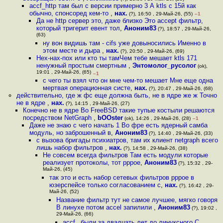
accf_http там был с версии примерно 3 А ktls c 15й как
обычно, спонсоред кем-то
,
нах.
(?), 16:50 , 29-Май-26, (55)
–1
Да не http сервер это, даже близко Это accept фильтр,
который тригерит евент тол
,
Аноним83
(?), 18:57 , 29-Май-26,
(63)
ну вон видишь там - cifs уже довыносились Именно в
этом месте и дыра
,
нах.
(?), 20:50 , 29-Май-26, (69)
Нех-нах-пох или кто ты тамЧем тебе мешает ktls 171
ненужный простым смертным
,
Энтомолог_русолог
(ok),
19:01 , 29-Май-26, (65)
–1
с чего ты взял что он мне чем-то мешает Мне еще одна
мертвая операционная систе
,
нах.
(?), 20:47 , 29-Май-26, (68)
действительно, где ж фс еще должна быть, не в ядре же ж Точно
не в ядре
,
нах.
(?), 14:15 , 29-Май-26, (27)
Конечно не в ядре Во FreeBSD такие тупые костыли решаются
посредством NetGraph
,
bOOster
(ok), 14:26 , 29-Май-26, (28)
–1
Даже не знаю с чего начать 1 Во фре есть ядерный самба
модуль, но заброшенный в
,
Аноним83
(?), 14:40 , 29-Май-26, (33)
с вызова бригады психиатров, там их клиент netgraph всего
лишь набор фильтров
,
нах.
(?), 14:58 , 29-Май-26, (38)
Не совсем всегда фильтров Там есть модули которые
реализует протоколы, тот pppoe
,
Аноним83
(?), 15:32 , 29-
Май-26, (45)
так это и есть набор сетевых фильтров pppoe в
юзерспейсе только согласованием с
,
нах.
(?), 16:42 , 29-
Май-26, (52)
Название фильтр тут не самое лучшее, мягко говоря
В линухе потом accel запилили
,
Аноним83
(?), 19:02 ,
29-Май-26, (66)
accf_ были за двадцать лет до линуксного С