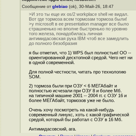
Сообщение от
glebiao
(ok), 30-Май-26, 18:47
>И это ты еще их os/2 workplace shell не видал.
Вот где тормоза всем тормозам тормоза были!
>у microsoft в ее presentation manager все было
страшненько но вполне быстренько по уровню
того железа, понадобилась личная
антимидасовская рука IBM чтоб все замедлить
до полного безобразия
я бы отметил, что 1) WPS был полностью! ОО --
ориентированной десктопной средой. Чего нет ни
в одной современной.
Для полной честности, читать про технологию
SOM.
2) тормоза были при ОЗУ < 6 МЕГАбайт и
полностью исчезали при ОЗУ 8 и более Мб.
на типичной машине 2001 -- 2004 гг. с ОЗУ 16 и
более МЕГАбайт, тормозов уже не было.
Очень хочу посмотреть на какой-нибудь
современный линукс, хоть с какой графической
средой, который бы работал с ОЗУ в 16 Мб.
Антимидасовский, ага.