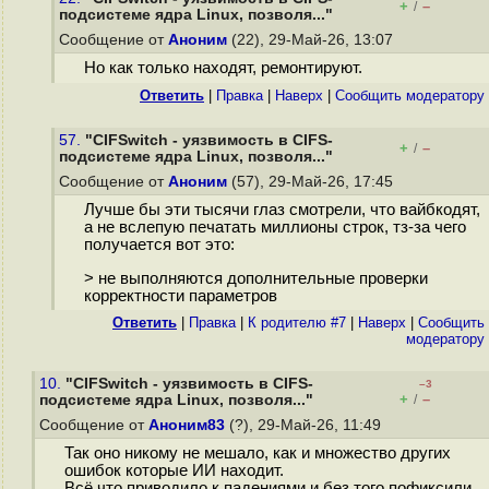
+
–
/
подсистеме ядра Linux, позволя..."
Сообщение от
Аноним
(22), 29-Май-26, 13:07
Но как только находят, ремонтируют.
Ответить
|
Правка
|
Наверх
|
Cообщить модератору
57.
"CIFSwitch - уязвимость в CIFS-
+
–
/
подсистеме ядра Linux, позволя..."
Сообщение от
Аноним
(57), 29-Май-26, 17:45
Лучше бы эти тысячи глаз смотрели, что вайбкодят,
а не вслепую печатать миллионы строк, тз-за чего
получается вот это:
> не выполняются дополнительные проверки
корректности параметров
Ответить
|
Правка
|
К родителю #7
|
Наверх
|
Cообщить
модератору
10.
"CIFSwitch - уязвимость в CIFS-
–3
+
–
подсистеме ядра Linux, позволя..."
/
Сообщение от
Аноним83
(?), 29-Май-26, 11:49
Так оно никому не мешало, как и множество других
ошибок которые ИИ находит.
Всё что приводило к падениями и без того пофиксили.