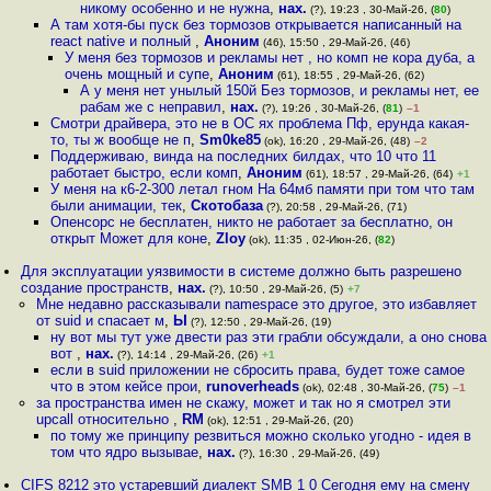
никому особенно и не нужна
,
нах.
(?), 19:23 , 30-Май-26, (
80
)
А там хотя-бы пуск без тормозов открывается написанный на
react native и полный
,
Аноним
(46), 15:50 , 29-Май-26, (46)
У меня без тормозов и рекламы нет , но комп не кора дуба, а
очень мощный и супе
,
Аноним
(61), 18:55 , 29-Май-26, (62)
А у меня нет унылый 150й Без тормозов, и рекламы нет, ее
рабам же с неправил
,
нах.
(?), 19:26 , 30-Май-26, (
81
)
–1
Смотри драйвера, это не в ОС ях проблема Пф, ерунда какая-
то, ты ж вообще не п
,
Sm0ke85
(ok), 16:20 , 29-Май-26, (48)
–2
Поддерживаю, винда на последних билдах, что 10 что 11
работает быстро, если комп
,
Аноним
(61), 18:57 , 29-Май-26, (64)
+1
У меня на к6-2-300 летал гном На 64мб памяти при том что там
были анимации, тек
,
Скотобаза
(?), 20:58 , 29-Май-26, (71)
Опенсорс не бесплатен, никто не работает за бесплатно, он
открыт Может для коне
,
Zloy
(ok), 11:35 , 02-Июн-26, (
82
)
Для эксплуатации уязвимости в системе должно быть разрешено
создание пространств
,
нах.
(?), 10:50 , 29-Май-26, (5)
+7
Мне недавно рассказывали namespace это другое, это избавляет
от suid и спасает м
,
Ы
(?), 12:50 , 29-Май-26, (19)
ну вот мы тут уже двести раз эти грабли обсуждали, а оно снова
вот
,
нах.
(?), 14:14 , 29-Май-26, (26)
+1
если в suid приложении не сбросить права, будет тоже самое
что в этом кейсе прои
,
runoverheads
(ok), 02:48 , 30-Май-26, (
75
)
–1
за пространства имен не скажу, может и так но я смотрел эти
upcall относительно
,
RM
(ok), 12:51 , 29-Май-26, (20)
по тому же принципу резвиться можно сколько угодно - идея в
том что ядро вызывае
,
нах.
(?), 16:30 , 29-Май-26, (49)
CIFS 8212 это устаревший диалект SMB 1 0 Сегодня ему на смену