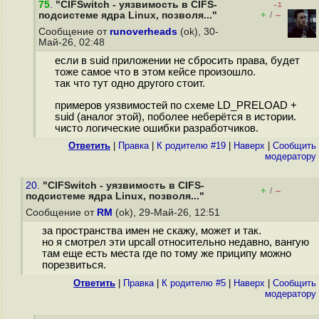
75
.
"CIFSwitch - уязвимость в CIFS-
–1
+
–
подсистеме ядра Linux, позволя..."
/
Сообщение от
runoverheads
(ok), 30-
Май-26, 02:48
если в suid приложении не сбросить права, будет
тоже самое что в этом кейсе произошло.
так что тут одно другого стоит.
примеров уязвимостей по схеме LD_PRELOAD +
suid (аналог этой), поболее неберётся в истории.
чисто логические ошибки разработчиков.
Ответить
|
Правка
|
К родителю #19
|
Наверх
|
Cообщить
модератору
20.
"CIFSwitch - уязвимость в CIFS-
+
–
/
подсистеме ядра Linux, позволя..."
Сообщение от
RM
(ok), 29-Май-26, 12:51
за пространства имен не скажу, может и так.
но я смотрел эти upcall относительно недавно, вангую
там еще есть места где по тому же приципу можно
порезвиться.
Ответить
|
Правка
|
К родителю #5
|
Наверх
|
Cообщить
модератору