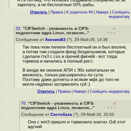
А се потому, что Windows создавали специалисты за
зарплату, а не бесплатные GPL-рабы.
Ответить
|
Правка
|
К родителю #4
|
Наверх
|
Cообщить
модератору
32.
"CIFSwitch - уязвимость в CIFS-
+4
+
–
подсистеме ядра Linux, позволя..."
/
Сообщение от
Аноним83
(?), 29-Май-26, 14:38
Так пока гном пилили бесплатный он и был вполне,
а потом там создали фонд бездельников, которые
сделали гтк3 с css и прочей фигнёй - вот тогда
тормоза и начались в полный рост.
В венде же оконное АПИ с 90х капитально не
менялось, только расширялось по сути.
Поэтому даже дотнеты и всякие мфк до того не
могли надёжно затормозить гуй :)
Ответить
|
Правка
|
Наверх
|
Cообщить модератору
70.
"CIFSwitch - уязвимость в CIFS-
–2
+
–
подсистеме ядра Linux, позволя..."
/
Сообщение от
Скотобаза
(?), 29-Май-26, 20:55
Оно с win3 пришло и тормозило знатно. Gdi этот
адский