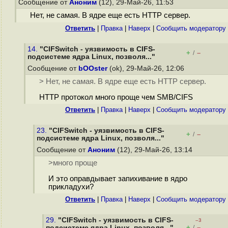
Сообщение от
Аноним
(12), 29-Май-26, 11:53
Нет, не самая. В ядре еще есть HTTP сервер.
Ответить
|
Правка
|
Наверх
|
Cообщить модератору
14.
"CIFSwitch - уязвимость в CIFS-
+
–
/
подсистеме ядра Linux, позволя..."
Сообщение от
bOOster
(ok), 29-Май-26, 12:06
> Нет, не самая. В ядре еще есть HTTP сервер.
HTTP протокол много проще чем SMB/CIFS
Ответить
|
Правка
|
Наверх
|
Cообщить модератору
23.
"CIFSwitch - уязвимость в CIFS-
+
–
/
подсистеме ядра Linux, позволя..."
Сообщение от
Аноним
(12), 29-Май-26, 13:14
>много проще
И это оправдывает запихивание в ядро
прикладухи?
Ответить
|
Правка
|
Наверх
|
Cообщить модератору
29.
"CIFSwitch - уязвимость в CIFS-
–3
+
–
подсистеме ядра Linux, позволя..."
/