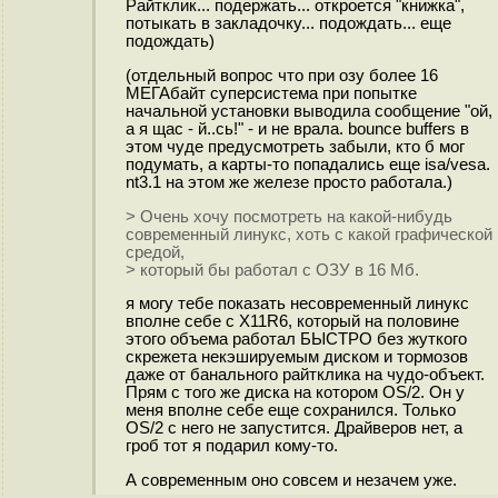
Райтклик... подержать... откроется "книжка",
потыкать в закладочку... подождать... еще
подождать)
(отдельный вопрос что при озу более 16
МЕГАбайт суперсистема при попытке
начальной установки выводила сообщение "ой,
а я щас - й..сь!" - и не врала. bounce buffers в
этом чуде предусмотреть забыли, кто б мог
подумать, а карты-то попадались еще isa/vesa.
nt3.1 на этом же железе просто работала.)
> Очень хочу посмотреть на какой-нибудь
современный линукс, хоть с какой графической
средой,
> который бы работал с ОЗУ в 16 Мб.
я могу тебе показать несовременный линукс
вполне себе с X11R6, который на половине
этого объема работал БЫСТРО без жуткого
скрежета некэшируемым диском и тормозов
даже от банального райтклика на чудо-объект.
Прям с того же диска на котором OS/2. Он у
меня вполне себе еще сохранился. Только
OS/2 с него не запустится. Драйверов нет, а
гроб тот я подарил кому-то.
А современным оно совсем и незачем уже.