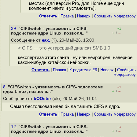
местах (для версии Pro, для Home еще один
компонент найти и установить).
Ответить
|
Правка
|
Наверх
|
Cообщить модератору
39.
"CIFSwitch - уязвимость в CIFS-
+1
+
–
подсистеме ядра Linux, позволя..."
/
Сообщение от
нах.
(?), 29-Май-26, 15:00
> CIFS — это устаревший диалект SMB 1.0
кекспертиза этого сайта . ну или нейробред, наверное
какой-нибудь китайской нейронки.
Ответить
|
Правка
|
К родителю #6
|
Наверх
|
Cообщить
модератору
8.
"CIFSwitch - уязвимость в CIFS-подсистеме
–1
+
–
ядра Linux, позволя..."
/
Сообщение от
bOOster
(ok), 29-Май-26, 11:04
Самая бестолковая идея была тащить CIFS в ядро.
Ответить
|
Правка
|
Наверх
|
Cообщить модератору
12.
"CIFSwitch - уязвимость в CIFS-
–1
+
–
подсистеме ядра Linux, позволя..."
/