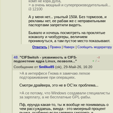
комп не кора дуба,
> а очень мощный и суперпроизводительный...
i3 12100
А у меня нет... унылый 150й. Без тормозов, и
рекламы нет, ее рабам же с неправильными
паспортами запретили видеть.
Бывало и хочешь посмотреть на проклятые
кокаколу и чизбургеры, величием
проникнуться, а там пустое место показывают.
Ответить
|
Правка
|
Наверх
|
Cообщить модератору
48.
"CIFSwitch - уязвимость в CIFS-
–2
+
–
подсистеме ядра Linux, позволя..."
/
Сообщение от
Sm0ke85
(ok), 29-Май-26, 16:20
>А в интерфесе Гнома я замечаю легкое
подтораживание при операциях.
Смотри драйвера, это не в ОС'ях проблема...
>А се потому, что Windows создавали специалисты
за зарплату, а не бесплатные GPL-рабы.
Пф, ерунда какая-то, ты ж вообще не понимаешь о
чем рассуждаешь, винда - это мизерный процент
рынка, особенно если сервера смотреть и