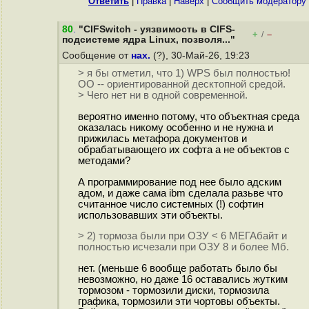
Ответить
|
Правка
|
Наверх
|
Cообщить модератору
80
.
"CIFSwitch - уязвимость в CIFS-
+
–
/
подсистеме ядра Linux, позволя..."
Сообщение от
нах.
(?), 30-Май-26, 19:23
> я бы отметил, что 1) WPS был полностью!
ОО -- ориентированной десктопной средой.
> Чего нет ни в одной современной.
вероятно именно потому, что объектная среда
оказалась никому особенно и не нужна и
прижилась метафора документов и
обрабатывающего их софта а не объектов с
методами?
А программирование под нее было адским
адом, и даже сама ibm сделала разьве что
считанное число системных (!) софтин
использовавших эти объекты.
> 2) тормоза были при ОЗУ < 6 МЕГАбайт и
полностью исчезали при ОЗУ 8 и более Мб.
нет. (меньше 6 вообще работать было бы
невозможно, но даже 16 оставались жутким
тормозом - тормозили диски, тормозила
графика, тормозили эти чортовы объекты.