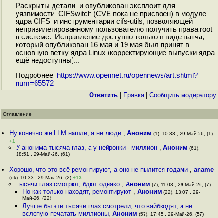
Раскрыты детали и опубликован эксплоит для
уязвимости CIFSwitch (CVE пока не присвоен) в модуле
ядра CIFS и инструментарии cifs-utils, позволяющей
непривилегированному пользователю получить права root
в системе. Исправление доступно только в виде патча,
который опубликован 16 мая и 19 мая был принят в
основную ветку ядра Linux (корректирующие выпуски ядра
ещё недоступны)...
Подробнее:
https://www.opennet.ru/opennews/art.shtml?
num=65572
Ответить
|
Правка
|
Cообщить модератору
Оглавление
Ну конечно же LLM нашли, а не люди
,
Аноним
(1), 10:33 , 29-Май-26, (1)
+1
У анонима тысяча глаз, а у нейронки - миллион
,
Аноним
(61),
18:51 , 29-Май-26, (61)
Хорошо, что это всё ремонтируют, а оно не пылится годами
,
aname
(ok), 10:33 , 29-Май-26, (2)
+13
Тысячи глаз смотрют, бдют однако
,
Аноним
(7), 11:03 , 29-Май-26, (7)
Но как только находят, ремонтируют
,
Аноним
(22), 13:07 , 29-
Май-26, (22)
Лучше бы эти тысячи глаз смотрели, что вайбкодят, а не
вслепую печатать миллионы
,
Аноним
(57), 17:45 , 29-Май-26, (57)