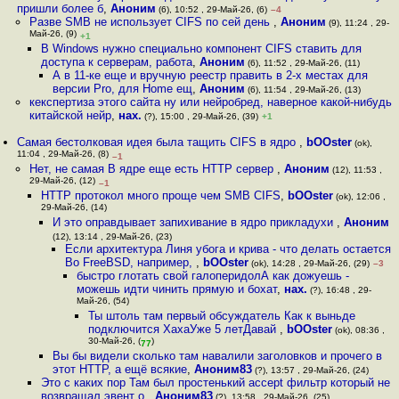
пришли более б
,
Аноним
(6), 10:52 , 29-Май-26, (6)
–4
Разве SMB не использует CIFS по сей день
,
Аноним
(9), 11:24 , 29-
Май-26, (9)
+1
В Windows нужно специально компонент CIFS ставить для
доступа к серверам, работа
,
Аноним
(6), 11:52 , 29-Май-26, (11)
А в 11-ке еще и вручную реестр править в 2-х местах для
версии Pro, для Home ещ
,
Аноним
(6), 11:54 , 29-Май-26, (13)
кекспертиза этого сайта ну или нейробред, наверное какой-нибудь
китайской нейр
,
нах.
(?), 15:00 , 29-Май-26, (39)
+1
Самая бестолковая идея была тащить CIFS в ядро
,
bOOster
(ok),
11:04 , 29-Май-26, (8)
–1
Нет, не самая В ядре еще есть HTTP сервер
,
Аноним
(12), 11:53 ,
29-Май-26, (12)
–1
HTTP протокол много проще чем SMB CIFS
,
bOOster
(ok), 12:06 ,
29-Май-26, (14)
И это оправдывает запихивание в ядро прикладухи
,
Аноним
(12), 13:14 , 29-Май-26, (23)
Если архитектура Линя убога и крива - что делать остается
Во FreeBSD, например,
,
bOOster
(ok), 14:28 , 29-Май-26, (29)
–3
быстро глотать свой галоперидолА как дожуешь -
можешь идти чинить прямую и бохат
,
нах.
(?), 16:48 , 29-
Май-26, (54)
Ты штоль там первый обсуждатель Как к выньде
подключится ХахаУже 5 летДавай
,
bOOster
(ok), 08:36 ,
30-Май-26, (
)
77
Вы бы видели сколько там навалили заголовков и прочего в
этот HTTP, а ещё всякие
,
Аноним83
(?), 13:57 , 29-Май-26, (24)
Это с каких пор Там был простенький accept фильтр который не
возвращал эвент о
,
Аноним83
(?), 13:58 , 29-Май-26, (25)