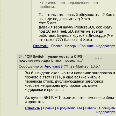
> Логично - нет подключения, нет
проблем.
Ты штоль там первый обсуждатель? Как к
выньде подключится :) Хаха
Уже 5 лет
Давай я тебя научу PostgreSQL собирать
под 1C на FreeBSD, патчи не всегда
работают. Будешь крутой в Дискорде (Че
это такое???) (facepalm) Хаха
Ответить
|
Правка
|
Наверх
|
Cообщить модератору
24.
"CIFSwitch - уязвимость в CIFS-
+
–
/
подсистеме ядра Linux, позволя..."
Сообщение от
Аноним83
(?), 29-Май-26, 13:57
Вы бы видели сколько там навалили заголовков и
прочего в этот HTTP, а ещё всякие хитрые
переносы строк, дублирующиеся заголовки
которые не должны дублироватся, миме
кодировки и прочая....
Уж лучше SFTP/FTP если хочется именно файлы
и простоты.
Ответить
|
Правка
|
К родителю #14
|
Наверх
|
Cообщить
модератору