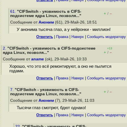
61.
"CIFSwitch - уязвимость в CIFS-
+
–
/
подсистеме ядра Linux, позволя..."
Сообщение от
Аноним
(61), 29-Май-26, 18:51
У анонима тысяча глаз, а у нейронки - миллион!
Ответить
|
Правка
|
Наверх
|
Cообщить модератору
2.
"CIFSwitch - уязвимость в CIFS-подсистеме
+13
+
–
ядра Linux, позволя..."
/
Сообщение от
aname
(ok), 29-Май-26, 10:33
Хорошо, что это всё ремонтируют, а оно не пылится
годами.
Ответить
|
Правка
|
Наверх
|
Cообщить модератору
7.
"CIFSwitch - уязвимость в CIFS-
+
–
/
подсистеме ядра Linux, позволя..."
Сообщение от
Аноним
(7), 29-Май-26, 11:03
Тысячи глаз смотрют, бдют однако!
Ответить
|
Правка
|
Наверх
|
Cообщить модератору
22.
"CIFSwitch - уязвимость в CIFS-