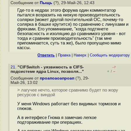
Сообщение от
Пыщь
(?), 29-Май-26, 12:43
Где-то в недрах этого форума один комментатор
пытался возразить на низкую производительность
солярки (может другой почтительной ОС, почему-то
солярка в башке крутится) по сравнению с линухами и
фряхами. Его упоминиание, "когда подтянете
безопасность и изоляцию до сравнимого уровня - вот
тогда и сравним производительность" (так мне
припоминается, суть та же), было пропущено мимо
кассы.
Ответить
|
Правка
|
Наверх
|
Cообщить модератору
21.
"CIFSwitch - уязвимость в CIFS-
–7
+
–
подсистеме ядра Linux, позволя..."
/
Сообщение от
проапоаоапроап
(?), 29-
Май-26, 13:02
> лагучее нечто, которое сравнимо будет по жору
ресурсов с виндой
У меня Windows работает без видимых тормозов и
глюков.
А в интерфесе Гнома я замечаю легкое
подтораживание при операциях.