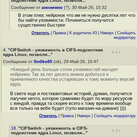
подсистеме ядра Linux, позволя..."
Сообщение от
анонимно
(?), 30-Май-26, 15:32
В этом плюс нейронок что им не нужно десятки лет что
бы найти уязвимости. Починиться получится
существенно быстрее
Ответить
|
Правка
|
К родителю #3
|
Наверх
|
Cообщить
модератору
4.
"CIFSwitch - уязвимость в CIFS-подсистеме
+
–
/
ядра Linux, позволя..."
Сообщение от
Sm0ke85
(ok), 29-Май-26, 10:47
>Каждый день больше сотни уязвимостей находят
нейронки. Так за лет десять можно добиться и
приемлемого качества устаревших к тому моменту версий
ядра.
В свете еще и постквантовых историй, думаю, получится
лагучее нечто, которое сравнимо будет по жору ресурсов
с виндой, правда та скорее всего к тому времени вообще
вся только на вебе будет (тупо магазин-на-диване) ))))
Ответить
|
Правка
|
Наверх
|
Cообщить модератору
18.
"CIFSwitch - уязвимость в CIFS-
+
–
/
подсистеме ядра Linux, позволя..."