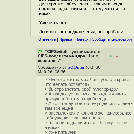
дискордике _обсуждают_ как им к венде
поганой подключиться. Потому что ой... а
никак!
Уже пять лет.
Логично - нет подключения, нет проблем.
Ответить
|
Правка
|
Наверх
|
Cообщить модератору
77
.
"CIFSwitch - уязвимость в
CIFS-подсистеме ядра Linux,
+
–
/
позволя..."
Сообщение от
bOOster
(ok), 30-
Май-26, 08:36
>> Если архитектура Линя убога и крива -
что делать остается?
> быстро глотать свой галоперидол
> А как дожуешь - можешь идти чинить
прямую и бохатую фребеесде.
> А то я глянул бегло текущее состояние -
там все еще в
> рассылочках и конечно же - дискордике
_обсуждают_ как им к венде
> поганой подключиться. Потому что ой...
а никак!
> Уже пять лет.