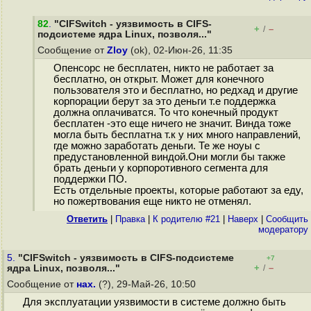
82
.
"CIFSwitch - уязвимость в CIFS-
+
–
/
подсистеме ядра Linux, позволя..."
Сообщение от
Zloy
(ok), 02-Июн-26, 11:35
Опенсорс не бесплатен, никто не работает за
бесплатно, он открыт. Может для конечного
пользователя это и бесплатно, но редхад и другие
корпорации берут за это деньги т.е поддержка
должна оплачиватся. То что конечный продукт
бесплатен -это еще ничего не значит. Винда тоже
могла быть бесплатна т.к у них много направлений,
где можно заработать деньги. Те же ноуы с
предустановленной виндой.Они могли бы также
брать деньги у корпоротивного сегмента для
поддержки ПО.
Есть отдельные проекты, которые работают за еду,
но пожертвования еще никто не отменял.
Ответить
|
Правка
|
К родителю #21
|
Наверх
|
Cообщить
модератору
5.
"CIFSwitch - уязвимость в CIFS-подсистеме
+7
+
–
ядра Linux, позволя..."
/
Сообщение от
нах.
(?), 29-Май-26, 10:50
Для эксплуатации уязвимости в системе должно быть