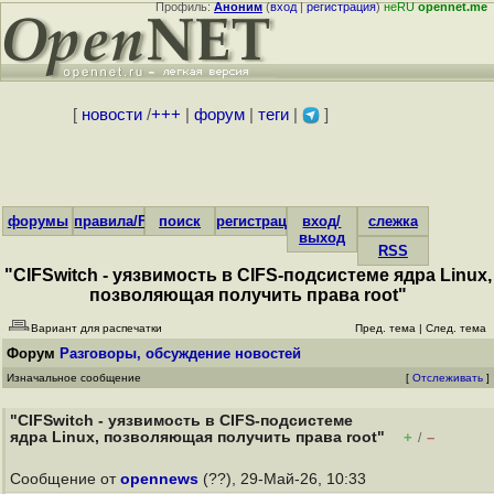
Профиль:
Аноним
(
вход
|
регистрация
)
неRU
opennet.me
[
новости
/
+++
|
форум
|
теги
|
]
форумы
правила/FAQ
поиск
регистрация
вход/
слежка
выход
RSS
"CIFSwitch - уязвимость в CIFS-подсистеме ядра Linux,
позволяющая получить права root"
Вариант для распечатки
Пред. тема
|
След. тема
Форум
Разговоры, обсуждение новостей
Изначальное сообщение
[
Отслеживать
]
"CIFSwitch - уязвимость в CIFS-подсистеме
ядра Linux, позволяющая получить права root"
+
–
/
Сообщение от
opennews
(??), 29-Май-26, 10:33