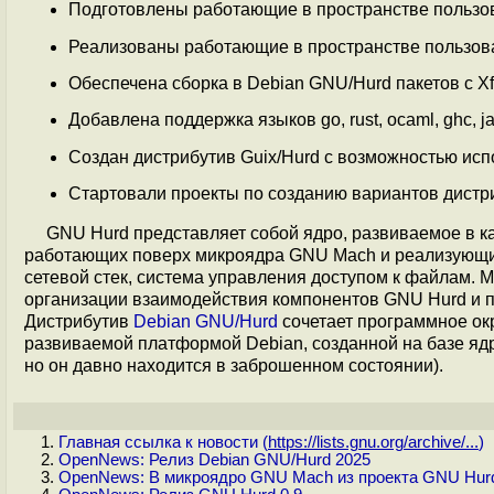
Подготовлены работающие в пространстве пользов
Реализованы работающие в пространстве пользова
Обеспечена сборка в Debian GNU/Hurd пакетов с Xf
Добавлена поддержка языков go, rust, ocaml, ghc, ja
Создан дистрибутив Guix/Hurd с возможностью исп
Стартовали проекты по созданию вариантов дистри
GNU Hurd представляет собой ядро, развиваемое в к
работающих поверх микроядра GNU Mach и реализующих
сетевой стек, система управления доступом к файлам.
организации взаимодействия компонентов GNU Hurd и 
Дистрибутив
Debian GNU/Hurd
сочетает программное ок
развиваемой платформой Debian, созданной на базе ядр
но он давно находится в заброшенном состоянии).
Главная ссылка к новости (
https://lists.gnu.org/archive/...
)
OpenNews: Релиз Debian GNU/Hurd 2025
OpenNews: В микроядро GNU Mach из проекта GNU Hur