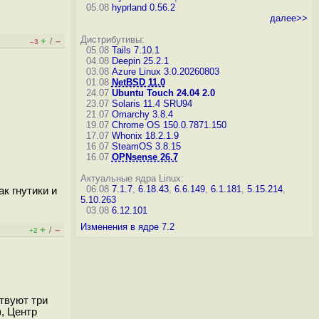
05.08
hyprland 0.56.2
далее>>
Дистрибутивы:
+
–
/
–3
05.08
Tails 7.10.1
04.08
Deepin 25.2.1
03.08
Azure Linux 3.0.20260803
01.08
NetBSD 11.0
24.07
Ubuntu Touch 24.04 2.0
23.07
Solaris 11.4 SRU94
21.07
Omarchy 3.8.4
19.07
Chrome OS 150.0.7871.150
17.07
Whonix 18.2.1.9
16.07
SteamOS 3.8.15
16.07
OPNsense 26.7
Актуальные ядра Linux:
06.08
7.1.7
,
6.18.43
,
6.6.149
,
6.1.181
,
5.15.214
,
к гнутики и
5.10.263
03.08
6.12.101
Изменения в ядре 7.2
+
–
/
+2
твуют три
, Центр