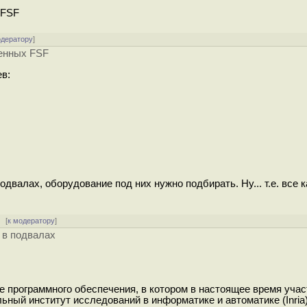
 FSF
одератору
]
ренных FSF
ев:
валах, оборудование под них нужно подбирать. Ну... т.е. все ка
[
к модератору
]
 в подвалах
е программного обеспечения, в котором в настоящее время учас
ный институт исследований в информатике и автоматике (Inria)