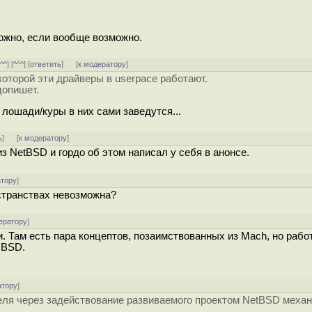
сложно, если вообще возможно.
[
^^
] [
^^^
] [
ответить
]
[
к модератору
]
оторой эти драйверы в userpace работают.
допишет.
 лошади/куры в них сами заведутся...
ь
]
[
к модератору
]
з NetBSD и гордо об этом написал у себя в анонсе.
атору
]
странствах невозможна?
ератору
]
и. Там есть пара концептов, позаимствованных из Mach, но рабо
 BSD.
атору
]
еля через задействование развиваемого проектом NetBSD меха