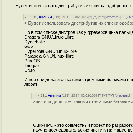
Будет использовать дистрибутив из списка одобренных
3.119
,
Аноним
(
119
), 21:11, 02/02/2026 [
^
] [
^^
] [
^^^
] [
ответить
]
[
к м
> Будет использовать дистрибутив из списка одоб
Но в том списке дистров как у фрезеровщика пальц
Dragora GNU/Linux-Libre
Dyne:bolic
Guix
Hyperbola GNU/Linux-libre
Parabola GNU/Linux-libre
PureOS
Trisquel
Ututo
И все они делаются какими стремными 6omжами в под
любят
4.131
,
Аноним
(
131
), 23:34, 02/02/2026 [
^
] [
^^
] [
^^^
] [
ответить
]
>все они делаются какими стремными 6omжами
Guix-HPC - это совместный проект по разработк
научно-исследовательских института: Националь