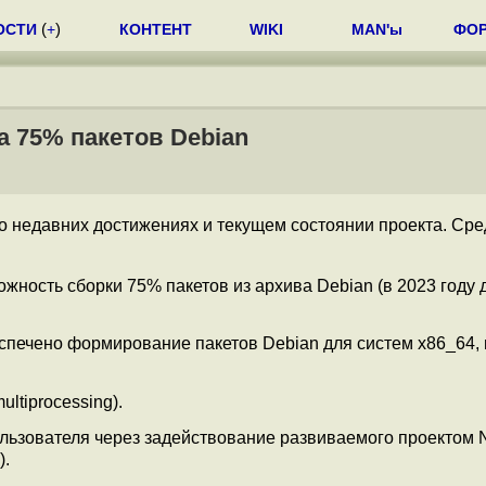
ОСТИ
(
+
)
КОНТЕНТ
WIKI
MAN'ы
ФО
а 75% пакетов Debian
о недавних достижениях и текущем состоянии проекта. Сре
жность сборки 75% пакетов из архива Debian (в 2023 году
спечено формирование пакетов Debian для систем x86_64,
ltiprocessing).
льзователя через задействование развиваемого проектом
).