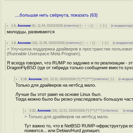
....большая нить свёрнута, показать (63)
1.6
,
Аноним
(
6
), 11:34, 02/02/2026 [
ответить
] [
﹢﹢﹢
] [
· · ·
]
[
↑
] [
к модератору
молодцы, развиваются
1.8
,
Аноним
(
16
), 11:39, 02/02/2026 [
ответить
] [
﹢﹢﹢
] [
· · ·
]
[
↓
] [
к модератор
> Улучшена поддержка драйверов в пространстве пользоват
(Runnable Userspace Meta Program).
Я всегда говорил, что RUMP по задумке и по реализации - э
DragonFlyBSD (где от гибрида только сообщения вместо sysca
2.19
,
Аноним
(
18
), 12:11, 02/02/2026 [
^
] [
^^
] [
^^^
] [
ответить
]
[
↓
] [
к модер
Только для драйверов на нетбсд мало.
Лучше бы этот рамп на основе Linux был.
Тогда можно было бы резко унаследовать большую часть
3.22
,
Аноним
(
16
), 12:21, 02/02/2026 [
^
] [
^^
] [
^^^
] [
ответить
]
[
к мод
> Только для драйверов на нетбсд мало.
Тут важно то, что в NetBSD RUMP-нфраструктура ес
появятся... или Debian/Hurd допишет.