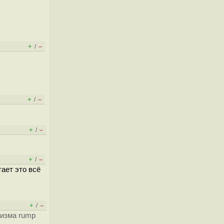
+
–
/
+
–
/
+
–
/
+
–
/
тает это всё
+
–
/
низма rump