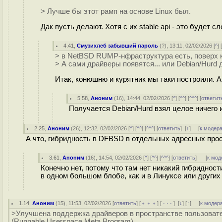
> Лучше бы этот рамп на основе Linux был.
Дак пусть делают. Хотя с их stable api - это будет 
4.41
,
Смузихлеб забывший пароль
(
?
), 13:11, 02/02/2026 [
^
] 
> в NetBSD RUMP-нфраструктура есть, поверх к
> А сами драйверы появятся... или Debian/Hurd 
Итак, конюшню и курятник мы таки построили. А
5.58
,
Аноним
(
16
), 14:44, 02/02/2026 [
^
] [
^^
] [
^^^
] [
ответит
Получается Debian/Hurd взял целое ничего и
2.25
,
Аноним
(
26
), 12:32, 02/02/2026 [
^
] [
^^
] [
^^^
] [
ответить
]
[
↑
] [
к модер
А что, гибридность в DFBSD в отдельных адресных про
3.61
,
Аноним
(
16
), 14:54, 02/02/2026 [
^
] [
^^
] [
^^^
] [
ответить
]
[
к мод
Конечно нет, потому что там нет никакий гибридност
в одном большом блобе, как и в Линуксе или других
1.14
,
Аноним
(
15
), 11:53, 02/02/2026 [
ответить
] [
﹢﹢﹢
] [
· · ·
]
[
↓
] [
↑
] [
к модер
>Улучшена поддержка драйверов в пространстве пользоват
(Runnable Userspace Meta Program).