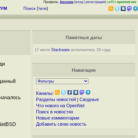
Профиль:
Аноним
(
вход
|
регистрация
)
неRU
opennet.me
РУМ
Поиск
(
теги
)
Памятные даты
17 июля
Slackware
исполнилось 33 года
ди
Навигация
 данный
Каналы:
 началось
Разделы новостей
|
Сводные
Что нового на OpenNet
Поиск в новостях
Новые комментарии
 NetBSD
Добавить свою новость