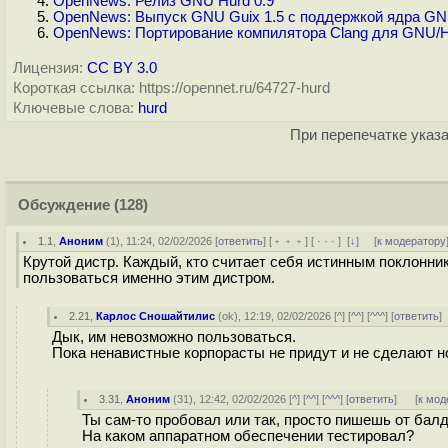
OpenNews: Релиз GNU Hurd 0.9
OpenNews: Выпуск GNU Guix 1.5 с поддержкой ядра GN
OpenNews: Портирование компилятора Clang для GNU/
Лицензия:
CC BY 3.0
Короткая ссылка: https://opennet.ru/64727-hurd
Ключевые слова:
hurd
При перепечатке указа
Обсуждение
(128)
1.1
,
Аноним
(
1
), 11:24, 02/02/2026 [
ответить
] [
﹢﹢﹢
] [
· · ·
]
[
↓
] [
к модератору
Крутой дистр. Каждый, кто считает себя истинным поклонни
пользоваться именно этим дистром.
2.21
,
Карлос Сношайтилис
(
ok
), 12:19, 02/02/2026 [
^
] [
^^
] [
^^^
] [
ответить
Дык, им невозможно пользоваться.
Пока ненавистные корпорасты не придут и не сделают но
3.31
,
Аноним
(
31
), 12:42, 02/02/2026 [
^
] [
^^
] [
^^^
] [
ответить
]
[
к мод
Ты сам-то пробовал или так, просто пишешь от бал
На каком аппаратном обеспечении тестировал?