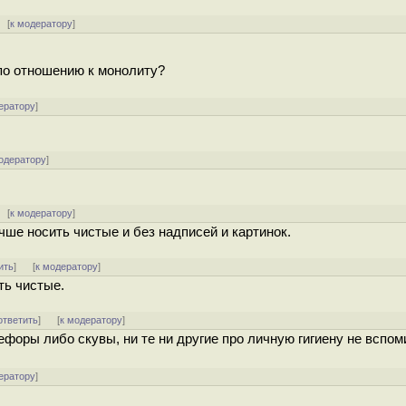
[
к модератору
]
по отношению к монолиту?
ератору
]
одератору
]
[
к модератору
]
ше носить чистые и без надписей и картинок.
ить
]
[
к модератору
]
ть чистые.
ответить
]
[
к модератору
]
форы либо скувы, ни те ни другие про личную гигиену не вспом
ератору
]