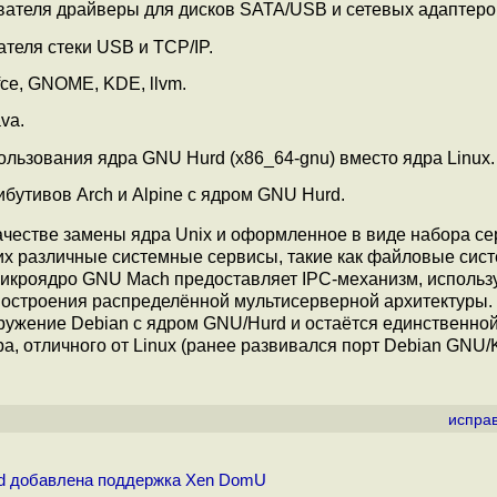
ателя драйверы для дисков SATA/USB и сетевых адаптеро
теля стеки USB и TCP/IP.
ce, GNOME, KDE, llvm.
va.
ользования ядра GNU Hurd (x86_64-gnu) вместо ядра Linux.
бутивов Arch и Alpine с ядром GNU Hurd.
ачестве замены ядра Unix и оформленное в виде набора се
 различные системные сервисы, такие как файловые сис
 Микроядро GNU Mach предоставляет IPC-механизм, исполь
построения распределённой мультисерверной архитектуры.
ружение Debian c ядром GNU/Hurd и остаётся единственной
а, отличного от Linux (ранее развивался порт Debian GNU
испра
d добавлена поддержка Xen DomU