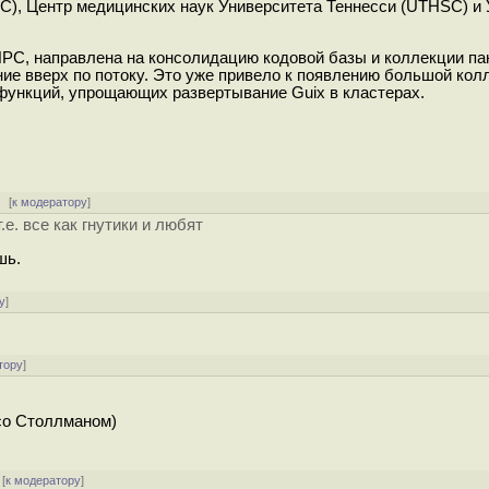
, Центр медицинских наук Университета Теннесси (UTHSC) и 
HPC, направлена на консолидацию кодовой базы и коллекции па
ние вверх по потоку. Это уже привело к появлению большой кол
 функций, упрощающих развертывание Guix в кластерах.
[
к модератору
]
.е. все как гнутики и любят
шь.
у
]
тору
]
со Столлманом)
[
к модератору
]