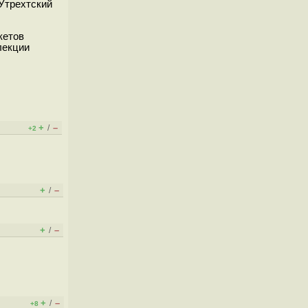
Утрехтский
кетов
лекции
+
–
/
+2
+
–
/
+
–
/
+
–
/
+8