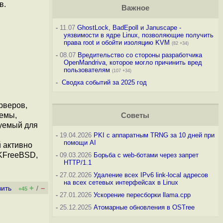
в.
Важное
-
11.07
GhostLock, BadEpoll и Januscape -
уязвимости в ядре Linux, позволяющие получить
права root и обойти изоляцию KVM
(82 +34)
-
08.07
Вредительство со стороны разработчика
OpenMandriva, которое могло причинить вред
пользователям
(107 +34)
-
Сводка событий за 2025 год
рверов,
темы,
Советы
зуемый для
-
19.04.2026
PKI с аппаратным TRNG за 10 дней при
помощи AI
 активно
/KFreeBSD,
-
09.03.2026
Борьба с web-ботами через запрет
HTTP/1.1
-
27.02.2026
Удаление всех IPv6 link-local адресов
на всех сетевых интерфейсах в Linux
+
–
вить
/
+45
-
27.01.2026
Ускорение пересборки llama.cpp
-
25.12.2025
Атомарные обновления в OSTree