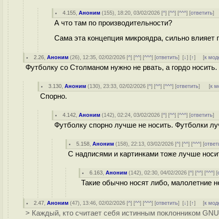
4.155
,
Аноним
(
155
), 18:20, 03/02/2026 [
^
] [
^^
] [
^^^
] [
ответить
]
А что там по производительности?
Сама эта концепция микроядра, сильно влияет 
2.26
,
Аноним
(
26
), 12:35, 02/02/2026 [
^
] [
^^
] [
^^^
] [
ответить
]
[
↓
] [
↑
] [
к мод
Футболку со Столманом нужно не рвать, а гордо носить.
3.130
,
Аноним
(
130
), 23:33, 02/02/2026 [
^
] [
^^
] [
^^^
] [
ответить
]
[
к м
Спорно.
4.142
,
Аноним
(
142
), 02:24, 03/02/2026 [
^
] [
^^
] [
^^^
] [
ответить
]
Футболку спорно лучше не носить. Футболки луч
5.158
,
Аноним
(
158
), 22:13, 03/02/2026 [
^
] [
^^
] [
^^^
] [
ответ
С надписями и картинками тоже лучше носи
6.163
,
Аноним
(
142
), 02:30, 04/02/2026 [
^
] [
^^
] [
^^^
] [
Такие обычно носят либо, малолетние не
2.47
,
Аноним
(
47
), 13:46, 02/02/2026 [
^
] [
^^
] [
^^^
] [
ответить
]
[
↓
] [
↑
] [
к мод
> Каждый, кто считает себя истинным поклонником GNU