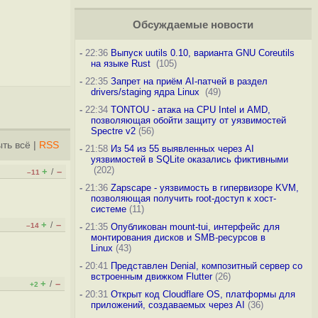
Обсуждаемые новости
-
22:36
Выпуск uutils 0.10, варианта GNU Coreutils
на языке Rust
(105)
-
22:35
Запрет на приём AI-патчей в раздел
drivers/staging ядра Linux
(49)
-
22:34
TONTOU - атака на CPU Intel и AMD,
позволяющая обойти защиту от уязвимостей
Spectre v2
(56)
ть всё
|
RSS
-
21:58
Из 54 из 55 выявленных через AI
уязвимостей в SQLite оказались фиктивными
(202)
+
–
/
–11
-
21:36
Zapscape - уязвимость в гипервизоре KVM,
позволяющая получить root-доступ к хост-
системе
(11)
+
–
/
–14
-
21:35
Опубликован mount-tui, интерфейс для
монтирования дисков и SMB-ресурсов в
Linux
(43)
-
20:41
Представлен Denial, композитный сервер со
встроенным движком Flutter
(26)
+
–
/
+2
-
20:31
Открыт код Cloudflare OS, платформы для
приложений, создаваемых через AI
(36)