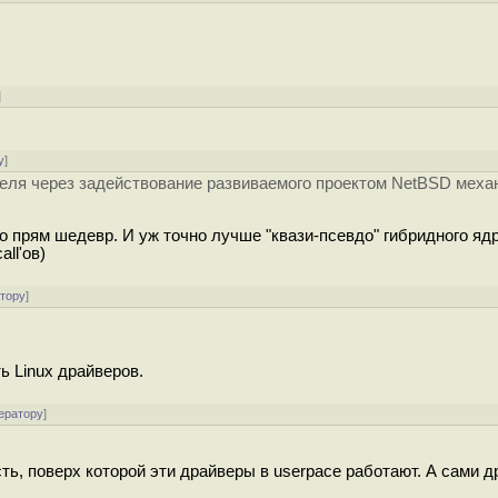
]
у
]
еля через задействование развиваемого проектом NetBSD меха
то прям шедевр. И уж точно лучше "квази-псевдо" гибридного яд
ll'ов)
атору
]
 Linux драйверов.
ератору
]
ть, поверх которой эти драйверы в userpace работают. А сами 