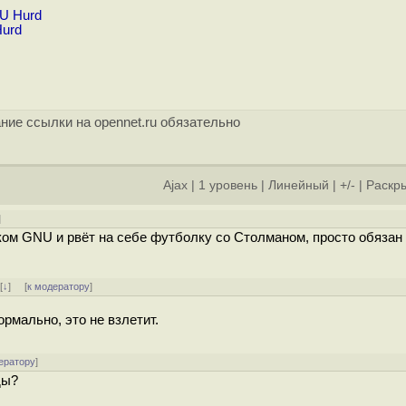
U Hurd
Hurd
ние ссылки на opennet.ru обязательно
Ajax
|
1 уровень
|
Линейный
|
+/-
|
Раскры
]
ком GNU и рвёт на себе футболку со Столманом, просто обязан
]
[
↓
] [
к модератору
]
рмально, это не взлетит.
ератору
]
ды?