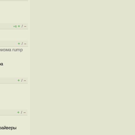
+
–
/
+6
+
–
/
низма rump
ра
+
–
/
+
–
/
драйверы