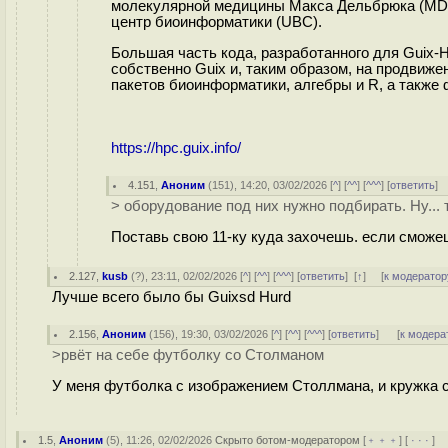
молекулярной медицины Макса Дельбрюка (MDC)
центр биоинформатики (UBC).
Большая часть кода, разработанного для Guix-
собственно Guix и, таким образом, на продвиже
пакетов биоинформатики, алгебры и R, а также
https://hpc.guix.info/
4.151
,
Аноним
(
151
), 14:20, 03/02/2026 [
^
] [
^^
] [
^^^
] [
ответить
]
> оборудование под них нужно подбирать. Ну... т
Поставь свою 11-ку куда захочешь. если сможе
2.127
,
kusb
(
?
), 23:11, 02/02/2026 [
^
] [
^^
] [
^^^
] [
ответить
]
[
↑
] [
к модератор
Лучше всего было бы Guixsd Hurd
2.156
,
Аноним
(
156
), 19:30, 03/02/2026 [
^
] [
^^
] [
^^^
] [
ответить
]
[
к модера
>рвёт на себе футболку со Столманом
У меня футболка с изображением Столлмана, и кружка 
1.5
,
Аноним
(
5
), 11:26, 02/02/2026
Скрыто ботом-модератором
[
﹢﹢﹢
] [
· · ·
] 