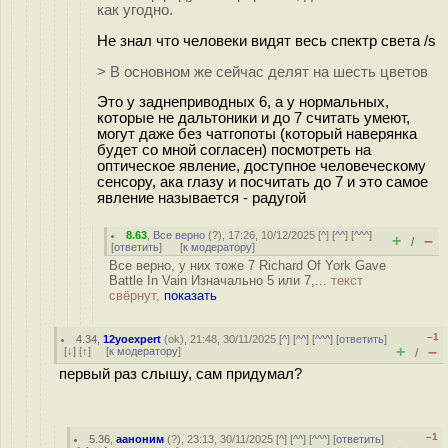
как угодно.
Не знал что человеки видят весь спектр света /s
> В основном же сейчас делят на шесть цветов
Это у заднеприводных 6, а у нормальных,
которые не дальтоники и до 7 считать умеют,
могут даже без чатгопоты (который наверянка
будет со мной согласен) посмотреть на
оптическое явление, доступное человеческому
сенсору, ака глазу и посчитать до 7 и это самое
явление называется - радугой
8.63
,
Все верно
(
?
), 17:26, 10/12/2025 [
^
] [
^^
] [
^^^
]
+
–
/
[
ответить
]
[
к модератору
]
Все верно, у них тоже 7 Richard Of York Gave
Battle In Vain Изначально 5 или 7,...
текст
свёрнут,
показать
–1
4.34
,
12yoexpert
(
ok
), 21:48, 30/11/2025 [
^
] [
^^
] [
^^^
] [
ответить
]
+
–
[
↓
] [
↑
] [
к модератору
]
/
первый раз слышу, сам придумал?
–1
5.36
,
ааноним
(
?
), 23:13, 30/11/2025 [
^
] [
^^
] [
^^^
] [
ответить
]