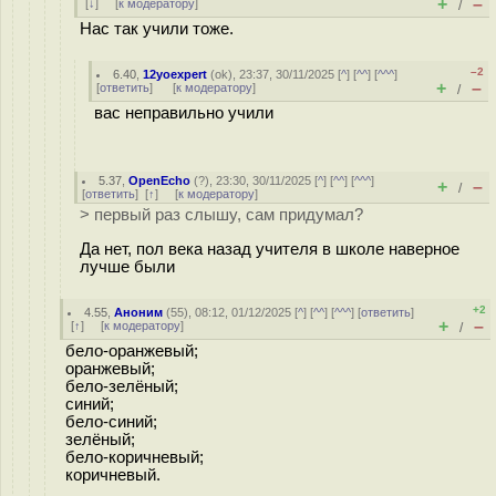
+
–
[
↓
] [
к модератору
]
/
Нас так учили тоже.
–2
6.40
,
12yoexpert
(
ok
), 23:37, 30/11/2025 [
^
] [
^^
] [
^^^
]
+
–
[
ответить
]
[
к модератору
]
/
вас неправильно учили
5.37
,
OpenEcho
(
?
), 23:30, 30/11/2025 [
^
] [
^^
] [
^^^
]
+
–
/
[
ответить
]
[
↑
] [
к модератору
]
> первый раз слышу, сам придумал?
Да нет, пол века назад учителя в школе наверное
лучше были
+2
4.55
,
Аноним
(
55
), 08:12, 01/12/2025 [
^
] [
^^
] [
^^^
] [
ответить
]
+
–
[
↑
] [
к модератору
]
/
бело-оранжевый;
оранжевый;
бело-зелёный;
синий;
бело-синий;
зелёный;
бело-коричневый;
коричневый.