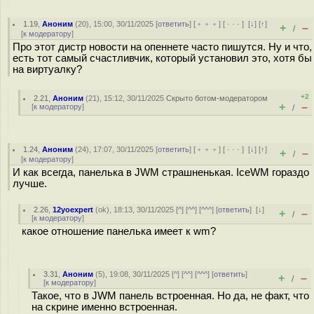
1.19
,
Аноним
(
20
), 15:00, 30/11/2025 [
ответить
] [
﹢﹢﹢
] [
· · ·
]
[
↓
] [
↑
]
+
–
/
[
к модератору
]
Про этот дистр новости на опеннете часто пишутся. Ну и что,
есть тот самый счастливчик, который установил это, хотя бы
на виртуалку?
+2
2.21
,
Аноним
(
21
), 15:12, 30/11/2025
Скрыто ботом-модератором
+
–
[
к модератору
]
/
1.24
,
Аноним
(
24
), 17:07, 30/11/2025 [
ответить
] [
﹢﹢﹢
] [
· · ·
]
[
↓
] [
↑
]
+
–
/
[
к модератору
]
И как всегда, панелька в JWM страшненькая. IceWM гораздо
лучше.
2.26
,
12yoexpert
(
ok
), 18:13, 30/11/2025 [
^
] [
^^
] [
^^^
] [
ответить
]
[
↓
]
+
–
/
[
к модератору
]
какое отношение панелька имеет к wm?
3.31
,
Аноним
(
5
), 19:08, 30/11/2025 [
^
] [
^^
] [
^^^
] [
ответить
]
+
–
/
[
к модератору
]
Такое, что в JWM панель встроенная. Но да, не факт, что
на скрине именно встроенная.