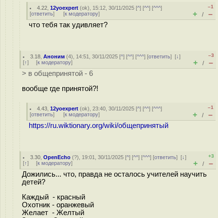
–1
4.22
,
12yoexpert
(
ok
), 15:12, 30/11/2025 [
^
] [
^^
] [
^^^
]
+
–
[
ответить
]
[
к модератору
]
/
что тебя так удивляет?
–3
3.18
,
Аноним
(
4
), 14:51, 30/11/2025 [
^
] [
^^
] [
^^^
] [
ответить
]
[
↓
]
+
–
[
↑
] [
к модератору
]
/
> в общепринятой - 6
вообще где принятой?!
–1
4.43
,
12yoexpert
(
ok
), 23:40, 30/11/2025 [
^
] [
^^
] [
^^^
]
+
–
[
ответить
]
[
к модератору
]
/
https://ru.wiktionary.org/wiki/общепринятый
+3
3.30
,
OpenEcho
(
?
), 19:01, 30/11/2025 [
^
] [
^^
] [
^^^
] [
ответить
]
[
↓
]
+
–
[
↑
] [
к модератору
]
/
Дожились... что, правда не осталось учителей научить
детей?
Каждый - красный
Охотник - оранжевый
Желает - Желтый