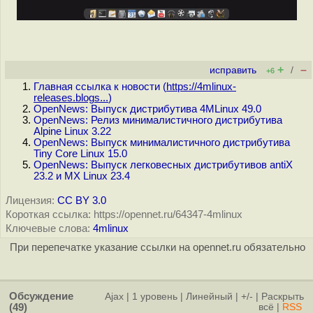
+
–
исправить
/
+6
Главная ссылка к новости (
https://4mlinux-
releases.blogs...
)
OpenNews: Выпуск дистрибутива 4MLinux 49.0
OpenNews: Релиз минималистичного дистрибутива
Alpine Linux 3.22
OpenNews: Выпуск минималистичного дистрибутива
Tiny Core Linux 15.0
OpenNews: Выпуск легковесных дистрибутивов antiX
23.2 и MX Linux 23.4
Лицензия:
CC BY 3.0
Короткая ссылка: https://opennet.ru/64347-4mlinux
Ключевые слова:
4mlinux
При перепечатке указание ссылки на opennet.ru обязательно
Обсуждение
Ajax
|
1 уровень
|
Линейный
|
+/-
|
Раскрыть
(49)
всё
|
RSS