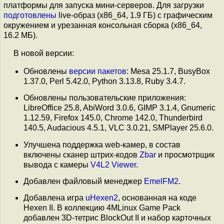
платформы для запуска мини-серверов. Для загрузки
подготовлены
live-образ (x86_64, 1.9 ГБ) с графическим
окружением и урезанная консольная сборка (x86_64,
16.2 МБ).
В новой версии:
Обновлены
версии пакетов
: Mesa 25.1.7, BusyBox
1.37.0, Perl 5.42.0, Python 3.13.8, Ruby 3.4.7.
Обновлены пользовательские приложения:
LibreOffice 25.8, AbiWord 3.0.6, GIMP 3.1.4, Gnumeric
1.12.59, Firefox 145.0, Chrome 142.0, Thunderbird
140.5, Audacious 4.5.1, VLC 3.0.21, SMPlayer 25.6.0.
Улучшена поддержка web-камер, в состав
включены сканер штрих-кодов
Zbar
и просмотрщик
вывода с камеры
V4L2 Viewer
.
Добавлен файловый менеджер
EmelFM2
.
Добавлена игра
uHexen2
, основанная на коде
Hexen II. В коллекцию 4MLinux Game Pack
добавлен 3D-тетрис BlockOut II и набор карточных