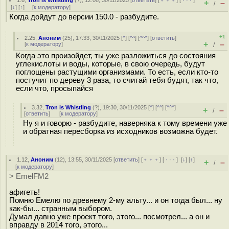
1.8
,
Tron is Whistling
(
?
), 12:08, 30/11/2025 [
ответить
] [
﹢﹢﹢
] [
· · ·
]
+
–
/
[
↓
] [
↑
] [
к модератору
]
Когда дойдут до версии 150.0 - разбудите.
+1
2.25
,
Аноним
(
25
), 17:33, 30/11/2025 [
^
] [
^^
] [
^^^
] [
ответить
]
+
–
[
к модератору
]
/
Когда это произойдет, ты уже разложиться до состояния
углекислоты и воды, которые, в свою очередь, будут
поглощены растущими организмами. То есть, если кто-то
постучит по дереву 3 раза, то считай тебя будят, так что,
если что, просыпайся
3.32
,
Tron is Whistling
(
?
), 19:30, 30/11/2025 [
^
] [
^^
] [
^^^
]
+
–
/
[
ответить
]
[
к модератору
]
Ну я и говорю - разбудите, наверняка к тому времени уже
и обратная пересборка из исходников возможна будет.
1.12
,
Аноним
(
12
), 13:55, 30/11/2025 [
ответить
] [
﹢﹢﹢
] [
· · ·
]
[
↓
] [
↑
]
+
–
/
[
к модератору
]
> EmelFM2
афигеть!
Помню Емелю по древнему 2-му альту... и он тогда был... ну
как-бы... странным выбором.
Думал давно уже проект того, этого... посмотрел... а он и
вправду в 2014 того, этого...