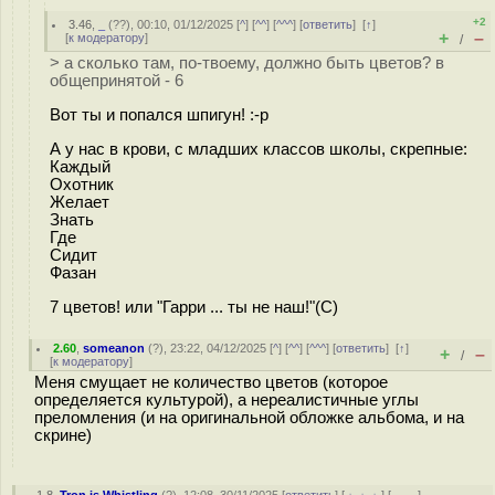
+2
3.46
,
_
(
??
), 00:10, 01/12/2025 [
^
] [
^^
] [
^^^
] [
ответить
]
[
↑
]
+
–
[
к модератору
]
/
> а сколько там, по-твоему, должно быть цветов? в
общепринятой - 6
Вот ты и попался шпигун! :-р
А у нас в крови, с младших классов школы, скрепные:
Каждый
Охотник
Желает
Знать
Где
Сидит
Фазан
7 цветов! или "Гарри ... ты не наш!"(С)
2.60
,
someanon
(
?
), 23:22, 04/12/2025 [
^
] [
^^
] [
^^^
] [
ответить
]
[
↑
]
+
–
/
[
к модератору
]
Меня смущает не количество цветов (которое
определяется культурой), а нереалистичные углы
преломления (и на оригинальной обложке альбома, и на
скрине)