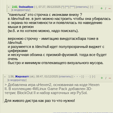
2.61
,
0xdeadbee
(-), 07:27, 05/12/2025 [
^
] [
^^
] [
^^^
] [
ответить
]
[
↑
]
+
–
/
[
к модератору
]
"панелька" это строчка с иконками внизу ?
в /dev/null ее. в jwm можно настроить чтобы она убиралась
с экрана по неактивности и появлялась по наведению
мыши в регион
(м.б. и по хоткею можно, надо поискать).
верхнюю строчку - имитацию виндотаскбара тоже в
/dev/null.
и разумеется в /dev/null идет полупрозрачный виджет с
циферками
и нескучная обоина с призмой-фуизмой. тогда все будет
очень
быстро и минимум отвлекающего визуального мусора.
1.56
,
Жироватт
(
ok
), 08:47, 01/12/2025 [
ответить
] [
﹢﹢﹢
] [
· · ·
]
[
↑
]
+
–
/
[
к модератору
]
> Добавлена игра uHexen2, основанная на коде Hexen
II. В коллекцию 4MLinux Game Pack добавлен 3D-
тетрис BlockOut II и набор карточных игр PySol.
Для живого дистра как раз то что нужно!