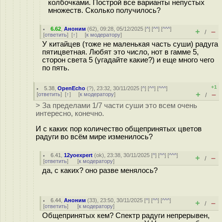
колбочками. Построй все варианты непустых
множеств. Сколько получилось?
6.62
,
Аноним
(
62
), 09:28, 05/12/2025 [
^
] [
^^
] [
^^^
]
+
–
/
[
ответить
]
[
↑
] [
к модератору
]
У китайцев (тоже не маленькая часть суши) радуга
пятицветная. Любят это число, нот в гамме 5,
сторон света 5 (угадайте какие?) и еще много чего
по пять.
+1
5.38
,
OpenEcho
(
?
), 23:32, 30/11/2025 [
^
] [
^^
] [
^^^
]
+
–
[
ответить
]
[
↑
] [
к модератору
]
/
> За пределами 1/7 части суши это всем очень
интересно, конечно.
И с каких пор количество общепринятых цветов
радуги во всём мире изменилось?
6.41
,
12yoexpert
(
ok
), 23:38, 30/11/2025 [
^
] [
^^
] [
^^^
]
+
–
/
[
ответить
]
[
к модератору
]
да, с каких? оно разве менялось?
6.44
,
Аноним
(
33
), 23:50, 30/11/2025 [
^
] [
^^
] [
^^^
]
+
–
/
[
ответить
]
[
к модератору
]
Общепринятых кем? Спектр радуги непрерывен,