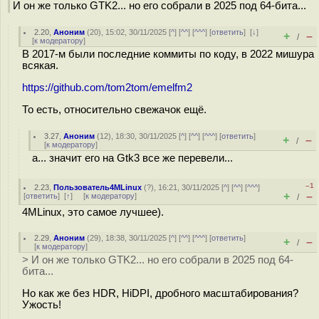
И он же только GTK2... но его собрали в 2025 под 64-бита...
2.20
,
Аноним
(
20
), 15:02, 30/11/2025 [
^
] [
^^
] [
^^^
] [
ответить
]
[
↓
]
+
–
/
[
к модератору
]
В 2017-м были последние коммиты по коду, в 2022 мишура
всякая.
https://github.com/tom2tom/emelfm2
То есть, относительно свежачок ещё.
3.27
,
Аноним
(
12
), 18:30, 30/11/2025 [
^
] [
^^
] [
^^^
] [
ответить
]
+
–
/
[
к модератору
]
а... значит его на Gtk3 все же перевели...
–1
2.23
,
Пользователь4MLinux
(
?
), 16:21, 30/11/2025 [
^
] [
^^
] [
^^^
]
+
–
[
ответить
]
[
↑
] [
к модератору
]
/
4MLinux, это самое лучшее).
2.29
,
Аноним
(
29
), 18:38, 30/11/2025 [
^
] [
^^
] [
^^^
] [
ответить
]
+
–
/
[
к модератору
]
> И он же только GTK2... но его собрали в 2025 под 64-
бита...
Но как же без HDR, HiDPI, дробного масштабирования?
Ужость!