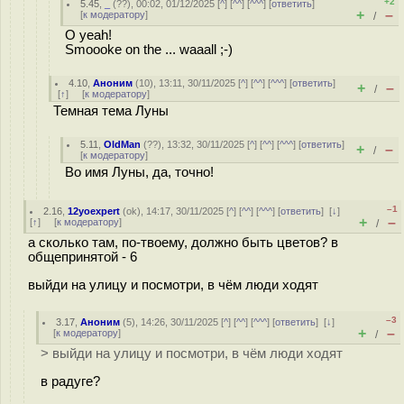
+2
5.45
,
_
(
??
), 00:02, 01/12/2025 [
^
] [
^^
] [
^^^
] [
ответить
]
+
–
[
к модератору
]
/
O yeah!
Smoooke on the ... waaall ;-)
4.10
,
Аноним
(
10
), 13:11, 30/11/2025 [
^
] [
^^
] [
^^^
] [
ответить
]
+
–
/
[
↑
] [
к модератору
]
Темная тема Луны
5.11
,
OldMan
(
??
), 13:32, 30/11/2025 [
^
] [
^^
] [
^^^
] [
ответить
]
+
–
/
[
к модератору
]
Во имя Луны, да, точно!
–1
2.16
,
12yoexpert
(
ok
), 14:17, 30/11/2025 [
^
] [
^^
] [
^^^
] [
ответить
]
[
↓
]
+
–
[
↑
] [
к модератору
]
/
а сколько там, по-твоему, должно быть цветов? в
общепринятой - 6
выйди на улицу и посмотри, в чём люди ходят
–3
3.17
,
Аноним
(
5
), 14:26, 30/11/2025 [
^
] [
^^
] [
^^^
] [
ответить
]
[
↓
]
+
–
[
к модератору
]
/
> выйди на улицу и посмотри, в чём люди ходят
в радуге?