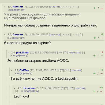
1.4
,
Аноним
(
4
), 10:53, 30/11/2025 [
ответить
] [
﹢﹢﹢
] [
· · ·
]
+
–
/
[
к модератору
]
> в роли Live-окружения для воспроизведения
мультимедийных файлов
Интересная сфера создания выделенного дистрибутива.
+2
1.5
,
Аноним
(
5
), 11:46, 30/11/2025 [
ответить
] [
﹢﹢﹢
] [
· · ·
]
[
↓
]
+
–
[
к модератору
]
/
6-цветная радуга на скрине?
–2
2.6
,
pink linoid
(
?
), 11:52, 30/11/2025 [
^
] [
^^
] [
^^^
] [
ответить
]
[
↓
]
+
–
[
к модератору
]
/
Это обложка старого альбома AC/DC.
+1
3.7
,
OldMan
(
??
), 12:02, 30/11/2025 [
^
] [
^^
] [
^^^
] [
ответить
]
+
–
[
к модератору
]
/
Ты всё напутал, не AC/DC, а Led Zeppelin.
+6
4.9
,
the moon
(
?
), 12:24, 30/11/2025 [
^
] [
^^
] [
^^^
] [
ответить
]
+
–
[
↓
] [
к модератору
]
/
Led Floyd