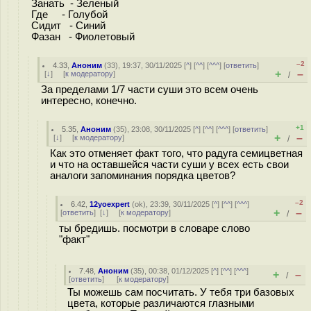
Занать - Зеленый
Где - Голубой
Сидит - Синий
Фазан - Фиолетовый
–2
4.33
,
Аноним
(
33
), 19:37, 30/11/2025 [
^
] [
^^
] [
^^^
] [
ответить
]
+
–
[
↓
] [
к модератору
]
/
За пределами 1/7 части суши это всем очень
интересно, конечно.
+1
5.35
,
Аноним
(
35
), 23:08, 30/11/2025 [
^
] [
^^
] [
^^^
] [
ответить
]
+
–
[
↓
] [
к модератору
]
/
Как это отменяет факт того, что радуга семицветная
и что на оставшейся части суши у всех есть свои
аналоги запоминания порядка цветов?
–2
6.42
,
12yoexpert
(
ok
), 23:39, 30/11/2025 [
^
] [
^^
] [
^^^
]
+
–
[
ответить
]
[
↓
] [
к модератору
]
/
ты бредишь. посмотри в словаре слово
"факт"
7.48
,
Аноним
(
35
), 00:38, 01/12/2025 [
^
] [
^^
] [
^^^
]
+
–
/
[
ответить
]
[
к модератору
]
Ты можешь сам посчитать. У тебя три базовых
цвета, которые различаются глазными