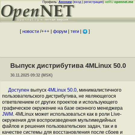
Профиль:
Аноним
(
вход
|
регистрация
)
неRU
opennet.me
[
новости
/
+++
|
форум
|
теги
|
]
Выпуск дистрибутива 4MLinux 50.0
30.11.2025 09:32 (MSK)
Доступен
выпуск
4MLinux 50.0
, минималистичного
пользовательского дистрибутива, не являющегося
ответвлением от других проектов и использующего
графическое окружение на базе оконного менеджера
JWM
. 4MLinux может использоваться как в роли Live-
окружения для воспроизведения мультимедийных
файлов и решения пользовательских задач, так и в
качестве системы для восстановления после сбоев и