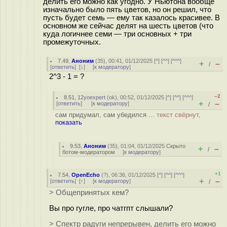
делить его можно как угодно. У Ньютона вообще
изначально было пять цветов, но он решил, что
пусть будет семь — ему так казалось красивее. В
основном же сейчас делят на шесть цветов (что
куда логичнее семи — три основных + три
промежуточных.
7.49
,
Аноним
(
35
), 00:41, 01/12/2025 [
^
] [
^^
] [
^^^
]
+
–
/
[
ответить
]
[
↓
] [
к модератору
]
2^3 - 1 = ?
–2
8.51
,
12yoexpert
(
ok
), 00:52, 01/12/2025 [
^
] [
^^
] [
^^^
]
+
–
[
ответить
]
[
к модератору
]
/
сам придумал, сам убедился ...
текст свёрнут,
показать
9.53
,
Аноним
(
35
), 01:04, 01/12/2025
Скрыто
+
–
/
ботом-модератором
[
к модератору
]
+1
7.54
,
OpenEcho
(
?
), 06:36, 01/12/2025 [
^
] [
^^
] [
^^^
]
+
–
[
ответить
]
[
↑
] [
к модератору
]
/
> Общепринятых кем?
Вы про гугле, про чатгпт слышали?
> Спектр радуги непрерывен, делить его можно