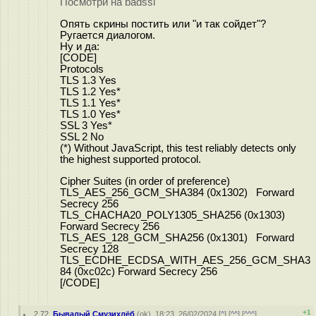
Посмотри на badssl
Опять скрины постить или "и так сойдет"?
Ругается диалогом.
Ну и да:
[CODE]
Protocols
TLS 1.3 Yes
TLS 1.2 Yes*
TLS 1.1 Yes*
TLS 1.0 Yes*
SSL 3 Yes*
SSL 2 No
(*) Without JavaScript, this test reliably detects only
the highest supported protocol.
Cipher Suites (in order of preference)
TLS_AES_256_GCM_SHA384 (0x1302) Forward
Secrecy 256
TLS_CHACHA20_POLY1305_SHA256 (0x1303)
Forward Secrecy 256
TLS_AES_128_GCM_SHA256 (0x1301) Forward
Secrecy 128
TLS_ECDHE_ECDSA_WITH_AES_256_GCM_SHA3
84 (0xc02c) Forward Secrecy 256
[/CODE]
+1
2.72
,
Бывалый Смузихлёб
(
ok
), 18:23, 26/02/2024 [
^
] [
^^
] [
^^^
]