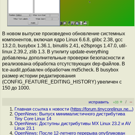
В новом выпуске произведено обновление системных
компонентов, включая ядро Linux 6.6.8, glibc 2.38, gcc
13.2.0, busybox 1.36.1, binutils 2.41, e2fsprogs 1.47.0, util-
linux 2.39.2, zlib 1.3. В утилиту update-everything
добавлены дополнительные проверки безопасности и
реализована обработка отсутствующих dep-файлов. В
tce-audit добавлен обработчик md5check. В busybox
размер истории редактирования
(CONFIG_FEATURE_EDITING_HISTORY) увеличен с
150 до 1000.
+
–
исправить
/
+33
Главная ссылка к новости (
https://forum.tinycorelinux.ne...
)
OpenNews: Выпуск минималистичного дистрибутива
Tiny Core Linux 14
OpenNews: Доступны дистрибутивы MX Linux 23.2 и AV
Linux 23.1
OpenNews: После 12-летнего перерыва опубликован