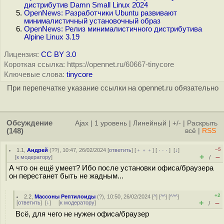
дистрибутив Damn Small Linux 2024
OpenNews: Разработчики Ubuntu развивают
минималистичный установочный образ
OpenNews: Релиз минималистичного дистрибутива
Alpine Linux 3.19
Лицензия:
CC BY 3.0
Короткая ссылка: https://opennet.ru/60667-tinycore
Ключевые слова:
tinycore
При перепечатке указание ссылки на opennet.ru обязательно
Обсуждение
Ajax
|
1 уровень
|
Линейный
|
+/-
|
Раскрыть
(148)
всё
|
RSS
–5
1.1
,
Андрей
(
??
), 10:47, 26/02/2024 [
ответить
] [
﹢﹢﹢
] [
· · ·
]
[
↓
]
+
–
[
к модератору
]
/
А что он ещё умеет? Ибо после установки офиса/браузера
он перестанет быть не жадным...
+2
2.2
,
Массоны Рептилоиды
(
?
), 10:50, 26/02/2024 [
^
] [
^^
] [
^^^
]
+
–
[
ответить
]
[
↓
] [
к модератору
]
/
Всё, для чего не нужен офиса/браузер