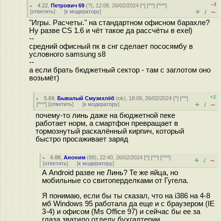
–3
4.22
,
Петрович 69
(
?
), 12:08, 26/02/2024 [
^
] [
^^
] [
^^^
]
+
–
[
ответить
]
[
к модератору
]
/
"Игры. Расчеты." на стандартном офисном барахле?
Ну разве CS 1.6 и чёт такое да рассчёты в exel)
--
средний офисный пк в снг сделает пососямбу в
условного samsung s8
--
а если брать бюджетный сектор - там с заглотом оно
возьмёт)
+2
5.69
,
Бывалый Смузихлёб
(
ok
), 18:09, 26/02/2024 [
^
] [
^^
]
+
–
[
^^^
] [
ответить
]
[
к модератору
]
/
почему-то линь даже на бюджетной пеке
работает норм, а смартфон превращает в
тормознутый раскалённый кирпич, который
быстро просаживает заряд
6.88
,
Аноним
(
88
), 22:40, 26/02/2024 [
^
] [
^^
] [
^^^
]
+
–
/
[
ответить
]
[
к модератору
]
А Android разве не Линь? Те же яйца, но
мобильные со свитоперделками от Гугела.
Я понимаю, если бы ты сказал, что на i386 на 4-8
мб Windows 95 работала да еще и с браузером (IE
3-4) и офисом (Ms Office 97) и сейчас бы ее за
глаза зватило отделу бухгалтерии.