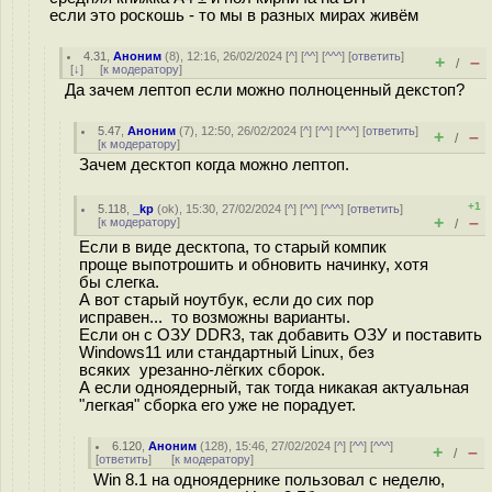
если это роскошь - то мы в разных мирах живём
4.31
,
Аноним
(
8
), 12:16, 26/02/2024 [
^
] [
^^
] [
^^^
] [
ответить
]
+
–
/
[
↓
] [
к модератору
]
Да зачем лептоп если можно полноценный декстоп?
5.47
,
Аноним
(
7
), 12:50, 26/02/2024 [
^
] [
^^
] [
^^^
] [
ответить
]
+
–
/
[
к модератору
]
Зачем десктоп когда можно лептоп.
+1
5.118
,
_kp
(
ok
), 15:30, 27/02/2024 [
^
] [
^^
] [
^^^
] [
ответить
]
+
–
[
к модератору
]
/
Если в виде десктопа, то старый компик
проще выпотрошить и обновить начинку, хотя
бы слегка.
А вот старый ноутбук, если до сих пор
исправен... то возможны варианты.
Если он с ОЗУ DDR3, так добавить ОЗУ и поставить
Windows11 или стандартный Linux, без
всяких урезанно-лёгких сборок.
А если одноядерный, так тогда никакая актуальная
"легкая" сборка его уже не порадует.
6.120
,
Аноним
(
128
), 15:46, 27/02/2024 [
^
] [
^^
] [
^^^
]
+
–
/
[
ответить
]
[
к модератору
]
Win 8.1 на одноядернике пользовал с неделю,