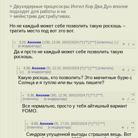
> Двухядерные процесосры Интел Кор Два Дуо вполне
подходят для работы и на
> мейнстрим дистрибутивах.
Но не каждый может себе позволить такую роскошь --
тратить место под вот это вот.
3.23
,
Аноним
(
128
), 12:09, 26/02/2024 [
^
] [
^^
] [
^^^
] [
ответить
]
[
↓
]
+
–
/
[
к модератору
]
Да и прсто не каждый может себе позволить такую
роскошь.
4.28
,
Аноним
(
8
), 12:15, 26/02/2024 [
^
] [
^^
] [
^^^
] [
ответить
]
+
–
/
[
↓
] [
к модератору
]
Какую роскшь, кто позволить? Это магнитные бурю с
Солнца и я туплю или вы чушь пишите?
+1
5.38
,
Аноним
(
38
), 12:38, 26/02/2024 [
^
] [
^^
] [
^^^
]
+
–
[
ответить
]
[
к модератору
]
/
Все нормально, просто у тебя айтишный вариант
FOMO.
+1
6.65
,
Аноним
(
8
), 17:04, 26/02/2024 [
^
] [
^^
] [
^^^
]
+
–
[
ответить
]
[
к модератору
]
/
Синдром упущенной выгоды страшная вещь. Вот