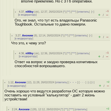
вполне приемлемо. Но с 3 Гб оперативки.
–1
4.37
,
n00by
(
ok
), 12:37, 26/02/2024 [
^
] [
^^
] [
^^^
] [
ответить
]
[
↑
]
+
–
[
к модератору
]
/
Ого, не знал, что тут есть владельцы Panasonic
Toughbook. Остальные то давно померли.
3.27
,
Аноним
(
8
), 12:14, 26/02/2024 [
^
] [
^^
] [
^^^
] [
ответить
]
[
↑
]
+
–
/
[
к модератору
]
Что это, к чему это?
–1
4.36
,
n00by
(
ok
), 12:36, 26/02/2024 [
^
] [
^^
] [
^^^
] [
ответить
]
+
–
[
к модератору
]
/
Ответ на вопрос и заодно проверка когнитивных
способностей вопрошавшего.
+2
1.12
,
Аноним
(
12
), 11:28, 26/02/2024 [
ответить
] [
﹢﹢﹢
] [
· · ·
]
[
↓
] [
↑
]
+
–
[
к модератору
]
/
Очень хорошо что ведутся разработки ОС которую можно
поставить на условный "калькулятор" - даёт 2 жизнь
устройствам!
+2
2.24
,
Аноним
(
128
), 12:12, 26/02/2024 [
^
] [
^^
] [
^^^
] [
ответить
]