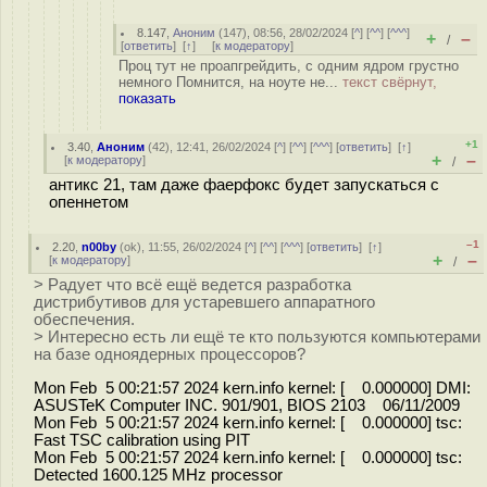
8.147
,
Аноним
(
147
), 08:56, 28/02/2024 [
^
] [
^^
] [
^^^
]
+
–
/
[
ответить
]
[
↑
] [
к модератору
]
Проц тут не проапгрейдить, с одним ядром грустно
немного Помнится, на ноуте не...
текст свёрнут,
показать
+1
3.40
,
Аноним
(
42
), 12:41, 26/02/2024 [
^
] [
^^
] [
^^^
] [
ответить
]
[
↑
]
+
–
[
к модератору
]
/
антикс 21, там даже фаерфокс будет запускаться с
опеннетом
–1
2.20
,
n00by
(
ok
), 11:55, 26/02/2024 [
^
] [
^^
] [
^^^
] [
ответить
]
[
↑
]
+
–
[
к модератору
]
/
> Радует что всё ещё ведется разработка
дистрибутивов для устаревшего аппаратного
обеспечения.
> Интересно есть ли ещё те кто пользуются компьютерами
на базе одноядерных процессоров?
Mon Feb 5 00:21:57 2024 kern.info kernel: [ 0.000000] DMI:
ASUSTeK Computer INC. 901/901, BIOS 2103 06/11/2009
Mon Feb 5 00:21:57 2024 kern.info kernel: [ 0.000000] tsc:
Fast TSC calibration using PIT
Mon Feb 5 00:21:57 2024 kern.info kernel: [ 0.000000] tsc:
Detected 1600.125 MHz processor