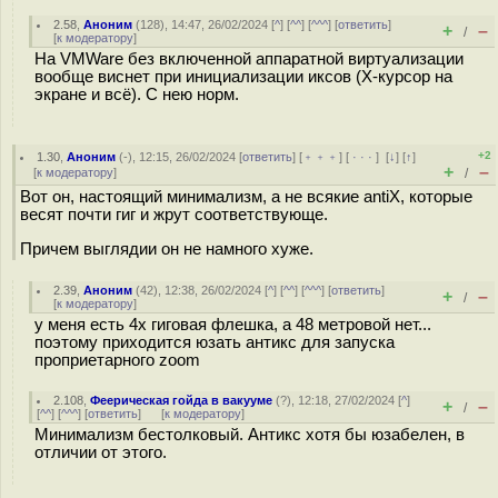
2.58
,
Аноним
(
128
), 14:47, 26/02/2024 [
^
] [
^^
] [
^^^
] [
ответить
]
+
–
/
[
к модератору
]
На VMWare без включенной аппаратной виртуализации
вообще виснет при инициализации иксов (X-курсор на
экране и всё). С нею норм.
+2
1.30
,
Аноним
(
-
), 12:15, 26/02/2024 [
ответить
] [
﹢﹢﹢
] [
· · ·
]
[
↓
] [
↑
]
+
–
[
к модератору
]
/
Вот он, настоящий минимализм, а не всякие antiX, которые
весят почти гиг и жрут соответствующе.
Причем выглядии он не намного хуже.
2.39
,
Аноним
(
42
), 12:38, 26/02/2024 [
^
] [
^^
] [
^^^
] [
ответить
]
+
–
/
[
к модератору
]
у меня есть 4х гиговая флешка, а 48 метровой нет...
поэтому приходится юзать антикс для запуска
проприетарного zoom
2.108
,
Феерическая гойда в вакууме
(
?
), 12:18, 27/02/2024 [
^
]
+
–
/
[
^^
] [
^^^
] [
ответить
]
[
к модератору
]
Минимализм бестолковый. Антикс хотя бы юзабелен, в
отличии от этого.