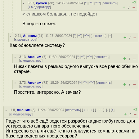
+3
5.57
,
ryoken
(
ok
), 14:35, 26/02/2024 [
^
] [
^^
] [
^^^
] [
ответить
]
+
–
[
к модератору
]
/
> слишком большая... не подойдет
В порт-то лезет.
2.11
,
Аноним
(
11
), 11:27, 26/02/2024 [
^
] [
^^
] [
^^^
] [
ответить
]
[
↑
]
+
–
/
[
к модератору
]
Как обновляете систему?
3.13
,
Аноним
(
7
), 11:30, 26/02/2024 [
^
] [
^^
] [
^^^
] [
ответить
]
+
–
/
[
к модератору
]
Никак пакеты в рамках одного выпуска всё равно обычно
старые.
3.73
,
Аноним
(
73
), 18:29, 26/02/2024 [
^
] [
^^
] [
^^^
] [
ответить
]
+
–
/
[
к модератору
]
Простите, интересно. А зачем?
+2
1.8
,
Аноним
(
8
), 11:24, 26/02/2024 [
ответить
] [
﹢﹢﹢
] [
· · ·
]
[
↓
] [
↑
]
+
–
[
к модератору
]
/
Радует что всё ещё ведется разработка дистрибутивов для
устаревшего аппаратного обеспечения.
Интересно есть ли ещё те кто пользуются компьютерами на
базе одноядерных процессоров?