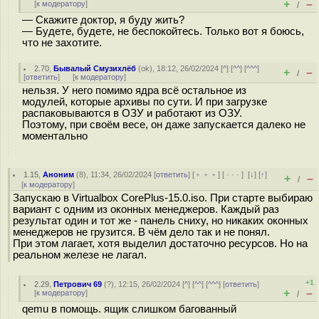
+
–
[
к модератору
]
/
— Скажите доктор, я буду жить?
— Будете, будете, не беспокойтесь. Только вот я боюсь,
что не захотите.
2.70
,
Бывалый Смузихлёб
(
ok
), 18:12, 26/02/2024 [
^
] [
^^
] [
^^^
]
+
–
/
[
ответить
]
[
к модератору
]
нельзя. У него помимо ядра всё остальное из
модулей, которые архивы по сути. И при загрузке
распаковываются в ОЗУ и работают из ОЗУ.
Поэтому, при своём весе, он даже запускается далеко не
моментально
1.15
,
Аноним
(
8
), 11:34, 26/02/2024 [
ответить
] [
﹢﹢﹢
] [
· · ·
]
[
↓
] [
↑
]
+
–
/
[
к модератору
]
Запускаю в Virtualbox CorePlus-15.0.iso. При старте выбираю
вариант с одним из оконных менеджеров. Каждый раз
результат один и тот же - панель сниху, но никаких оконных
менеджеров не грузится. В чём дело так и не понял.
При этом лагает, хотя выделил достаточно ресурсов. Но на
реальном железе не лагал.
+1
2.29
,
Петрович 69
(
?
), 12:15, 26/02/2024 [
^
] [
^^
] [
^^^
] [
ответить
]
+
–
[
к модератору
]
/
qemu в помощь. ящик слишком багованный