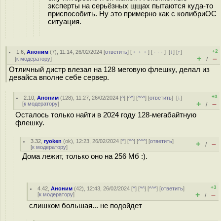
эксперты на серьёзных щщах пытаются куда-то
приспособить. Ну это примерно как с колибриОС
ситуация.
+2
1.6
,
Аноним
(
7
), 11:14, 26/02/2024 [
ответить
] [
﹢﹢﹢
] [
· · ·
]
[
↓
] [
↑
]
+
–
[
к модератору
]
/
Отличный дистр влезал на 128 меговую флешку, делал из
девайса вполне себе сервер.
+3
2.10
,
Аноним
(
128
), 11:27, 26/02/2024 [
^
] [
^^
] [
^^^
] [
ответить
]
[
↓
]
+
–
[
к модератору
]
/
Осталось только найти в 2024 году 128-мегабайтную
флешку.
3.32
,
ryoken
(
ok
), 12:23, 26/02/2024 [
^
] [
^^
] [
^^^
] [
ответить
]
+
–
/
[
к модератору
]
Дома лежит, только оно на 256 Мб :).
+3
4.42
,
Аноним
(
42
), 12:43, 26/02/2024 [
^
] [
^^
] [
^^^
] [
ответить
]
+
–
[
к модератору
]
/
слишком большая... не подойдет