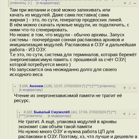
+
–
[
ответить
]
[
↑
] [
к модератору
]
/
Там при желании и своё можно запихивать или
качать из модулей. Даже сама поставка( сама
жирная ) - это, по сути, генератор продвоских линей.
В нём можно скачать нужные модули, их подключить, с
ними что-то сгенерировать.
Но нюанс в том, что модули - обычно архивы. Запуск
системы - поочерёдная сонная распаковка архивов и
инициализация модулей. Распаковка в ОЗУ и дальнейшая
работа - ИЗ ОЗУ.
Т.е это, по сути, система для терминалов, которая бережёт
энергонезависимую память с прошивкой за счёт ОЗУ(
которой потребуется много )
Но запускается она неожиданно долго для своего
исходного веса
3.104
,
Аноним
(
128
), 12:07, 27/02/2024 [
^
] [
^^
] [
^^^
] [
ответить
]
+
–
/
[
к модератору
]
Чтение из энергонезависимой памяти не тратит её
ресурс.
4.122
,
Бывалый Смузихлёб
(
ok
), 17:04, 27/02/2024 [
^
] [
^^
]
+
–
/
[
^^^
] [
ответить
]
[
к модератору
]
Не тратит. А ещё, упаковка модулей в архивы
экономит сам объём такой памяти
Но нужно много ОЗУ и нужна работа ЦП для
распаковки в ОЗУ. Поэтому, хз, что лучше и дешевле а