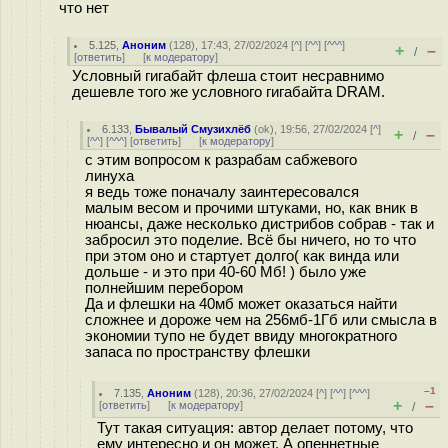
что нет
5.125
,
Аноним
(
128
), 17:43, 27/02/2024 [
^
] [
^^
] [
^^^
]
+
–
/
[
ответить
]
[
к модератору
]
Условный гигабайт флеша стоит несравнимо
дешевле того же условного гигабайта DRAM.
6.133
,
Бывалый Смузихлёб
(
ok
), 19:56, 27/02/2024 [
^
]
+
–
/
[
^^
] [
^^^
] [
ответить
]
[
к модератору
]
с этим вопросом к разрабам сабжевого
линуха
я ведь тоже поначалу заинтересовался
малым весом и прочими штуками, но, как вник в
нюансы, даже несколько дистрибов собрав - так и
забросил это поделие. Всё бы ничего, но то что
при этом оно и стартует долго( как винда или
дольше - и это при 40-60 Мб! ) было уже
полнейшим перебором
Да и флешки на 40мб может оказаться найти
сложнее и дороже чем на 256мб-1Гб или смысла в
экономии тупо не будет ввиду многократного
запаса по пространству флешки
–1
7.135
,
Аноним
(
128
), 20:36, 27/02/2024 [
^
] [
^^
] [
^^^
]
+
–
[
ответить
]
[
к модератору
]
/
Тут такая ситуация: автор делает потому, что
ему интересно и он может. А опеннетные