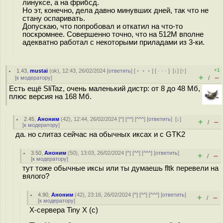
линуксе, а на фрибсд.
Но эт, конечно, дела давно минувших дней, так что не
стану оспаривать.
Допускаю, что попробовал и откатил на что-то
поскромнее. Совершенно точно, что на 512М вполне
адекватно работал с некоторыми приладами из 3-ки.
+1
1.43
,
mustai
(
ok
), 12:43, 26/02/2024 [
ответить
] [
﹢﹢﹢
] [
· · ·
]
[
↓
] [
↑
]
+
–
[
к модератору
]
/
Есть ещё SliTaz, очень маленький дистр: от 8 до 48 Мб,
плюс версия на 168 Мб.
2.45
,
Аноним
(
42
), 12:44, 26/02/2024 [
^
] [
^^
] [
^^^
] [
ответить
]
[
↓
]
+
–
/
[
к модератору
]
да. но слитаз сейчас на обычных иксах и с GTK2
3.50
,
Аноним
(
50
), 13:03, 26/02/2024 [
^
] [
^^
] [
^^^
] [
ответить
]
+
–
/
[
к модератору
]
тут тоже обычные иксы или ты думаешь fltk перевели на
вялого?
4.90
,
Аноним
(
42
), 23:16, 26/02/2024 [
^
] [
^^
] [
^^^
] [
ответить
]
+
–
/
[
к модератору
]
X-сервера Tiny X (с)