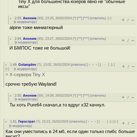
Tiny X для большенства юзеров явно не "обычные
иксы"
2.93
,
Аноним
(
93
), 23:25, 26/02/2024 [
^
] [
^^
] [
^^^
] [
ответить
]
[
↑
]
+
–
/
[
к модератору
]
alpine тоже миниатюрный
2.94
,
Аноним
(
93
), 23:27, 26/02/2024 [
^
] [
^^
] [
^^^
] [
ответить
]
+
–
/
[
к модератору
]
И БМПОС тоже не большой!
1.49
,
Golangdev
(
?
), 13:02, 26/02/2024 [
ответить
] [
﹢﹢﹢
] [
· · ·
]
[
↓
]
+
–
/
[
↑
] [
к модератору
]
> X-сервера Tiny X
срочно требую Wayland!
2.55
,
Аноним
(
55
), 14:08, 26/02/2024 [
^
] [
^^
] [
^^^
] [
ответить
]
+
–
/
[
к модератору
]
Ты хоть Pure64 скачал,а то вдруг х32 качнул.
1.61
,
Герострат
(
?
), 15:23, 26/02/2024 [
ответить
] [
﹢﹢﹢
] [
· · ·
]
[
↓
] [
↑
]
+
–
/
[
к модератору
]
Как они уместились в 24 мб, если один только глибс больше
весит?