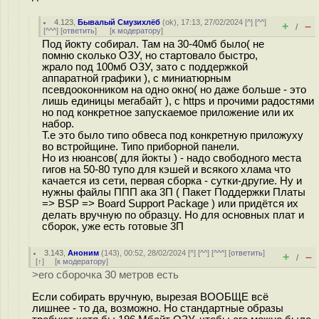
4.123
,
Бывалый Смузихлёб
(
ok
), 17:13, 27/02/2024 [
^
] [
^^
]
+
–
/
[
^^^
] [
ответить
]
[
к модератору
]
Под йокту собирал. Там на 30-40мб было( не
помню сколько ОЗУ, но стартовало быстро,
жрало под 100мб ОЗУ, зато с поддержкой
аппаратной графики ), с миниатюрным
псевдооконником на одно окно( но даже больше - это
лишь единицы мегабайт ), с https и прочими радостями
но под конкретное запускаемое приложение или их
набор.
Т.е это было типо обвеса под конкретную приложуху
во встройщине. Типо приборной панели.
Но из нюансов( для йокты ) - надо свободного места
гигов на 50-80 тупо для кэшей и всякого хлама что
качается из сети, первая сборка - сутки-другие. Ну и
нужны файлы ППП ака 3П ( Пакет Поддержки Платы
=> BSP => Board Support Package ) или придётся их
делать вручную по образцу. Но для основных плат и
сборок, уже есть готовые 3П
3.143
,
Аноним
(
143
), 00:52, 28/02/2024 [
^
] [
^^
] [
^^^
] [
ответить
]
+
–
/
[
↑
] [
к модератору
]
>его сборочка 30 метров есть
Если собирать вручную, вырезая ВООБЩЕ всё
лишнее - то да, возможно. Но стандартные образы