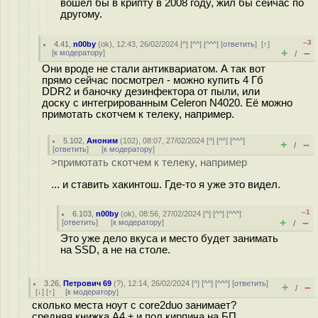
вошел бы в крипту в 2008 году, жил бы сейчас по
другому.
–3
4.41
,
n00by
(
ok
), 12:43, 26/02/2024 [
^
] [
^^
] [
^^^
] [
ответить
]
[
↑
]
+
–
[
к модератору
]
/
Они вроде не стали антиквариатом. А так вот
прямо сейчас посмотрел - можно купить 4 Гб
DDR2 и баночку дезинфектора от пыли, или
доску с интегрированным Celeron N4020. Её можно
примотать скотчем к телеку, например.
5.102
,
Аноним
(
102
), 08:07, 27/02/2024 [
^
] [
^^
] [
^^^
]
+
–
/
[
ответить
]
[
к модератору
]
>примотать скотчем к телеку, например
... и ставить хакинтош. Где-то я уже это видел.
–1
6.103
,
n00by
(
ok
), 08:56, 27/02/2024 [
^
] [
^^
] [
^^^
]
+
–
[
ответить
]
[
к модератору
]
/
Это уже дело вкуса и место будет занимать
на SSD, а не на столе.
3.26
,
Петрович 69
(
?
), 12:14, 26/02/2024 [
^
] [
^^
] [
^^^
] [
ответить
]
+
–
/
[
↓
] [
↑
] [
к модератору
]
сколько места ноут с core2duo занимает?
средняя книжка А4 ± и пол кирпича на БП