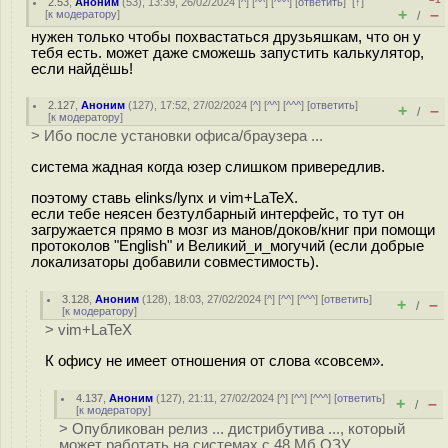
2.53
,
Аноним
(
53
), 13:39, 26/02/2024 [
^
] [
^^
] [
^^^
] [
ответить
]
[
↑
]
+
–
[
к модератору
]
/
нужен только чтобы похвастаться друзьяшкам, что он у
тебя есть. может даже сможешь запустить калькулятор,
если найдёшь!
2.127
,
Аноним
(
127
), 17:52, 27/02/2024 [
^
] [
^^
] [
^^^
] [
ответить
]
+
–
/
[
к модератору
]
> Ибо после установки офиса/браузера ...
система жадная когда юзер слишком привередлив.
поэтому ставь elinks/lynx и vim+LaTeX.
если тебе неясен безтулбарный интерфейс, то тут он
загружается прямо в мозг из манов/доков/книг при помощи
протоколов "English" и Великий_и_могучий (если добрые
локализаторы добавили совместимость).
3.128
,
Аноним
(
128
), 18:03, 27/02/2024 [
^
] [
^^
] [
^^^
] [
ответить
]
+
–
/
[
к модератору
]
> vim+LaTeX
К офису не имеет отношения от слова «совсем».
4.137
,
Аноним
(
127
), 21:11, 27/02/2024 [
^
] [
^^
] [
^^^
] [
ответить
]
+
–
/
[
к модератору
]
> Опубликован релиз ... дистрибутива ..., который
может работать на системах с 48 Мб ОЗУ.