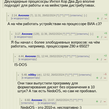
Двухядерные процесосры Интел Кор Два Дуо вполне
подходят для работы и на мейнстрим дистрибутивах.
+2
2.14
,
Аноним
(
7
), 11:31, 26/02/2024 [
^
] [
^^
] [
^^^
] [
ответить
]
[
↓
]
+
–
[
к модератору
]
/
А на чём работать устройствам на процессоре ВИА с3?
+5
3.17
,
Аноним
(
128
), 11:36, 26/02/2024 [
^
] [
^^
] [
^^^
] [
ответить
]
[
↓
]
+
–
[
к модератору
]
/
Я бы начал с более злободневных вопросов: на чём
работать, например, процессорам Z80 и 6502?
+2
4.44
,
Аноним
(
5
), 12:44, 26/02/2024 [
^
] [
^^
] [
^^^
] [
ответить
]
+
–
[
к модератору
]
/
IS-DOS
–1
5.48
,
n00by
(
ok
), 12:52, 26/02/2024 [
^
] [
^^
] [
^^^
] [
ответить
]
+
–
[
к модератору
]
/
Они таки выпустили программу для
форматирования дискет без ограничения в 10
штук? А так есть NedoOS, но сам не пробовал.
6.60
,
Аноним
(
5
), 15:07, 26/02/2024 [
^
] [
^^
] [
^^^
]
+
–
/
[
ответить
]
[
к модератору
]
NedoOS - это 2010-е, неспортивно :)