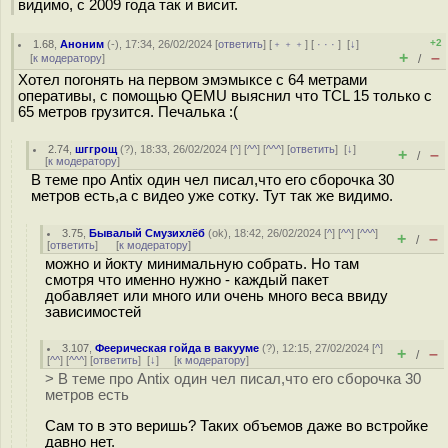
видимо, с 2009 года так и висит.
+2
1.68
,
Аноним
(
-
), 17:34, 26/02/2024 [
ответить
] [
﹢﹢﹢
] [
· · ·
]
[
↓
]
+
–
[
к модератору
]
/
Хотел погонять на первом эмэмыксе с 64 метрами
оперативы, с помощью QEMU выяснил что TCL 15 только с
65 метров грузится. Печалька :(
2.74
,
шггрощ
(
?
), 18:33, 26/02/2024 [
^
] [
^^
] [
^^^
] [
ответить
]
[
↓
]
+
–
/
[
к модератору
]
В теме про Antix один чел писал,что его сборочка 30
метров есть,а с видео уже сотку. Тут так же видимо.
3.75
,
Бывалый Смузихлёб
(
ok
), 18:42, 26/02/2024 [
^
] [
^^
] [
^^^
]
+
–
/
[
ответить
]
[
к модератору
]
можно и йокту минимальную собрать. Но там
смотря что именно нужно - каждый пакет
добавляет или много или очень много веса ввиду
зависимостей
3.107
,
Феерическая гойда в вакууме
(
?
), 12:15, 27/02/2024 [
^
]
+
–
/
[
^^
] [
^^^
] [
ответить
]
[
↓
] [
к модератору
]
> В теме про Antix один чел писал,что его сборочка 30
метров есть
Сам то в это веришь? Таких объемов даже во встройке
давно нет.