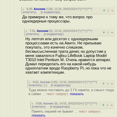
6.33
,
Аноним
(
128
), 12:24, 26/02/2024 [
^
] [
^^
] [
^^^
]
+
–
/
[
ответить
]
[
к модератору
]
Да примерно к тому же, что вопрос про
одноядерные процессоры.
7.51
,
Аноним
(
8
), 13:10, 26/02/2024 [
^
] [
^^
] [
^^^
]
+
–
/
[
ответить
]
[
к модератору
]
Ну лептоп или десктоп с одноядерными
процессоами есть на Авито. Не призываю
покупать, это конечно слишком,
бесмысысленная трата денег, но допустим у
меня завалялся Fujitsu LifeBook Laptop Model
T3010 Intel Pentium M. Очень нравится аппарат.
Думал переделать его на какой-нибудь
одноплатник вроде Raspberry Pi, но пока что не
хватает компетенции.
8.52
,
Аноним
(
128
), 13:34, 26/02/2024 [
^
] [
^^
] [
^^^
]
+
–
/
[
ответить
]
[
↓
] [
к модератору
]
Туда можно поставить до 2 Гб памяти, и смысл тогда
в сабже ...
текст свёрнут,
показать
9.59
,
Аноним
(
8
), 14:55, 26/02/2024 [
^
] [
^^
] [
^^^
]
+
–
/
[
ответить
]
[
к модератору
]
Память лишней не бывает ...
текст свёрнут,
показать