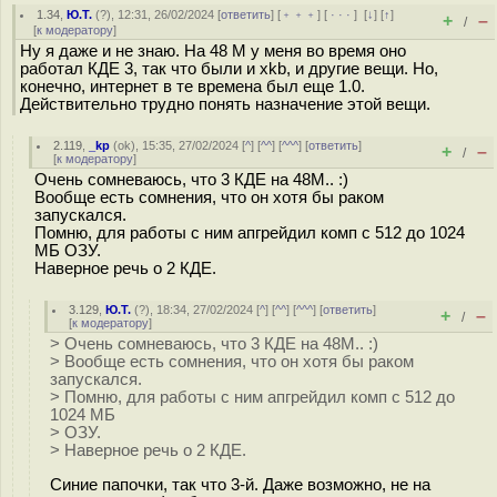
1.34
,
Ю.Т.
(
?
), 12:31, 26/02/2024 [
ответить
] [
﹢﹢﹢
] [
· · ·
]
[
↓
] [
↑
]
+
–
/
[
к модератору
]
Ну я даже и не знаю. На 48 М у меня во время оно
работал КДЕ 3, так что были и xkb, и другие вещи. Но,
конечно, интернет в те времена был еще 1.0.
Действительно трудно понять назначение этой вещи.
2.119
,
_kp
(
ok
), 15:35, 27/02/2024 [
^
] [
^^
] [
^^^
] [
ответить
]
+
–
/
[
к модератору
]
Очень сомневаюсь, что 3 КДЕ на 48М.. :)
Вообще есть сомнения, что он хотя бы раком
запускался.
Помню, для работы с ним апгрейдил комп с 512 до 1024
МБ ОЗУ.
Наверное речь о 2 КДЕ.
3.129
,
Ю.Т.
(
?
), 18:34, 27/02/2024 [
^
] [
^^
] [
^^^
] [
ответить
]
+
–
/
[
к модератору
]
> Очень сомневаюсь, что 3 КДЕ на 48М.. :)
> Вообще есть сомнения, что он хотя бы раком
запускался.
> Помню, для работы с ним апгрейдил комп с 512 до
1024 МБ
> ОЗУ.
> Наверное речь о 2 КДЕ.
Синие папочки, так что 3-й. Даже возможно, не на