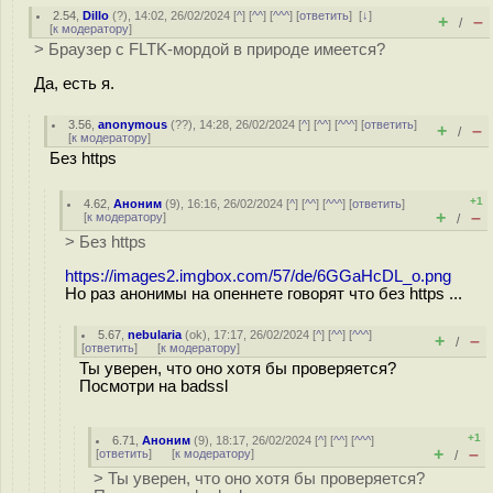
2.54
,
Dillo
(
?
), 14:02, 26/02/2024 [
^
] [
^^
] [
^^^
] [
ответить
]
[
↓
]
+
–
/
[
к модератору
]
> Браузер с FLTK-мордой в природе имеется?
Да, есть я.
3.56
,
anonymous
(
??
), 14:28, 26/02/2024 [
^
] [
^^
] [
^^^
] [
ответить
]
+
–
/
[
к модератору
]
Без https
+1
4.62
,
Аноним
(
9
), 16:16, 26/02/2024 [
^
] [
^^
] [
^^^
] [
ответить
]
+
–
[
к модератору
]
/
> Без https
https://images2.imgbox.com/57/de/6GGaHcDL_o.png
Но раз анонимы на опеннете говорят что без https ...
5.67
,
nebularia
(
ok
), 17:17, 26/02/2024 [
^
] [
^^
] [
^^^
]
+
–
/
[
ответить
]
[
к модератору
]
Ты уверен, что оно хотя бы проверяется?
Посмотри на badssl
+1
6.71
,
Аноним
(
9
), 18:17, 26/02/2024 [
^
] [
^^
] [
^^^
]
+
–
[
ответить
]
[
к модератору
]
/
> Ты уверен, что оно хотя бы проверяется?