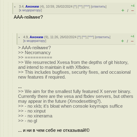
+4
3.4
,
Аноним
(
4
), 10:59, 26/02/2024 [
^
] [
^^
] [
^^^
] [
ответить
]
+
–
[
к модератору
]
/
AAA-гейминг?
+4
4.9
,
Аноним
(
9
), 11:26, 26/02/2024 [
^
] [
^^
] [
^^^
] [
ответить
]
+
–
[
к модератору
]
/
> AAA-гейминг?
>> Necromancy
>> ==========
>> We resurrected Xvesa from the depths of git history,
and intend to maintain it with Xfbdev.
>> This includes bugfixes, security fixes, and occasional
new features if required.
...
>> We aim for the smallest fully featured X server binary.
Currently there are the vesa and fbdev servers, but others
may appear in the future (Xmodesetting?).
>> - no xkb; it's bloat when console keymaps suffice
>> - no xinput
>> - no xinerama
>> - no gl
... и ни в чем себе не отказывай!©