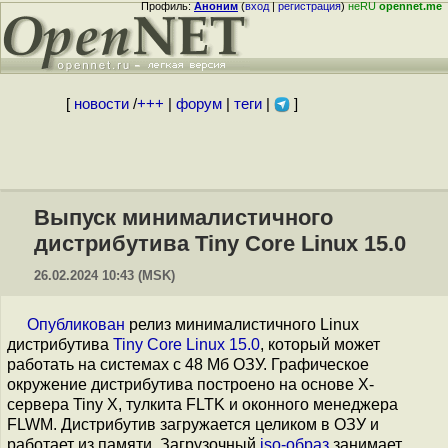
Профиль:
Аноним
(
вход
|
регистрация
)
неRU
opennet.me
[
новости
/
+++
|
форум
|
теги
|
]
Выпуск минималистичного
дистрибутива Tiny Core Linux 15.0
26.02.2024 10:43 (MSK)
Опубликован
релиз минималистичного Linux
дистрибутива
Tiny Core Linux 15.0
, который может
работать на системах с 48 Мб ОЗУ. Графическое
окружение дистрибутива построено на основе X-
сервера Tiny X, тулкита FLTK и оконного менеджера
FLWM. Дистрибутив загружается целиком в ОЗУ и
работает из памяти. Загрузочный
iso-образ
занимает