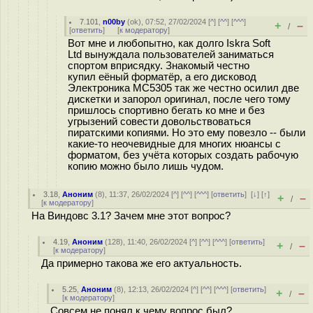
7.101
,
n00by
(
ok
), 07:52, 27/02/2024 [
^
] [
^^
] [
^^^
]
+
–
/
[
ответить
]
[
к модератору
]
Вот мне и любопытно, как долго Iskra Soft
Ltd вынуждала пользователей заниматься
спортом вприсядку. Знакомый честно
купил еёный форматёр, а его дисковод
Электроника МС5305 так же честно осилил две
дискетки и запорол оригинал, после чего тому
пришлось спортивно бегать ко мне и без
угрызений совести довольствоваться
пиратскими копиями. Но это ему повезло -- были
какие-то неочевидные для многих нюансы с
форматом, без учёта которых создать рабочую
копию можно было лишь чудом.
3.18
,
Аноним
(
8
), 11:37, 26/02/2024 [
^
] [
^^
] [
^^^
] [
ответить
]
[
↓
] [
↑
]
+
–
/
[
к модератору
]
На Виндовс 3.1? Зачем мне этот вопрос?
4.19
,
Аноним
(
128
), 11:40, 26/02/2024 [
^
] [
^^
] [
^^^
] [
ответить
]
+
–
/
[
к модератору
]
Да примерно такова же его актуальность.
5.25
,
Аноним
(
8
), 12:13, 26/02/2024 [
^
] [
^^
] [
^^^
] [
ответить
]
+
–
/
[
к модератору
]
Совсем не понял к чему вопрос был?