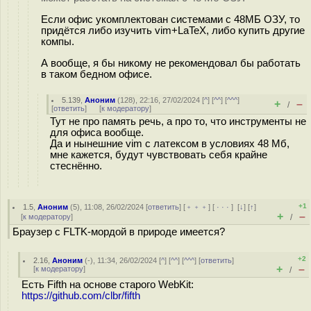
Если офис укомплектован системами с 48МБ ОЗУ, то
придётся либо изучить vim+LaTeX, либо купить другие
компы.
А вообще, я бы никому не рекомендовал бы работать
в таком бедном офисе.
5.139
,
Аноним
(
128
), 22:16, 27/02/2024 [
^
] [
^^
] [
^^^
]
+
–
/
[
ответить
]
[
к модератору
]
Тут не про память речь, а про то, что инструменты не
для офиса вообще.
Да и нынешние vim с латексом в условиях 48 Мб,
мне кажется, будут чувствовать себя крайне
стеснённо.
+1
1.5
,
Аноним
(
5
), 11:08, 26/02/2024 [
ответить
] [
﹢﹢﹢
] [
· · ·
]
[
↓
] [
↑
]
+
–
[
к модератору
]
/
Браузер с FLTK-мордой в природе имеется?
+2
2.16
,
Аноним
(
-
), 11:34, 26/02/2024 [
^
] [
^^
] [
^^^
] [
ответить
]
+
–
[
к модератору
]
/
Есть Fifth на основе старого WebKit:
https://github.com/clbr/fifth