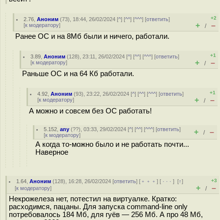
+2
2.76
,
Аноним
(
73
), 18:44, 26/02/2024 [
^
] [
^^
] [
^^^
] [
ответить
]
+
–
[
к модератору
]
/
Ранее ОС и на 8Мб были и ничего, работали.
+1
3.89
,
Аноним
(
128
), 23:11, 26/02/2024 [
^
] [
^^
] [
^^^
] [
ответить
]
+
–
[
к модератору
]
/
Раньше ОС и на 64 Кб работали.
+1
4.92
,
Аноним
(
93
), 23:22, 26/02/2024 [
^
] [
^^
] [
^^^
] [
ответить
]
+
–
[
к модератору
]
/
А можно и совсем без ОС работать!
5.152
,
any
(
??
), 03:33, 29/02/2024 [
^
] [
^^
] [
^^^
] [
ответить
]
+
–
/
[
к модератору
]
А когда то-можно было и не работать почти...
Наверное
+3
1.64
,
Аноним
(
128
), 16:28, 26/02/2024 [
ответить
] [
﹢﹢﹢
] [
· · ·
]
[
↑
]
+
–
[
к модератору
]
/
Некрожелеза нет, потестил на виртуалке. Кратко:
расходимся, пацаны. Для запуска command-line only
потребовалось 184 Мб, для гуёв — 256 Мб. А про 48 Мб,