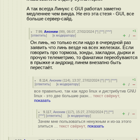
А так всегда Линукс с GUI работал заметно
медленнее чем винда. Не его эта стезя - GUI, все
больше сервер-сайд.
+1
7.99
,
Аноним
(
99
), 06:07, 27/02/2024 [
^
] [
^^
] [
^^^
]
+
–
[
ответить
]
[
к модератору
]
/
Он линь, но только если надо в очередной раз
заявить что линь везде на всех железках. Если
говорить про тормоза, зонды, закладки, дырки и
прочую телеметрию, то фанатики переобуваются
в прыжке и андроид линем внезапно быть
перестаёт.
+1
8.114
,
Аноним
(
114
), 13:37, 27/02/2024 [
^
] [
^^
] [
^^^
]
+
–
[
ответить
]
[
к модератору
]
/
все правильно, так как ядро linux и дистрибутив GNU
linux - это две большие разн...
текст свёрнут,
показать
9.117
,
Аноним
(
117
), 15:27, 27/02/2024 [
^
] [
^^
]
+
–
/
[
^^^
] [
ответить
]
[
к модератору
]
Зачем мне пользоваться ненужным и из-за этого
злиться ...
текст свёрнут,
показать
–1