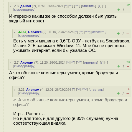
+2
2.3
,
дАнон
(
?
), 10:51, 26/02/2024 [
^
] [
^^
] [
^^^
] [
ответить
]
[
↓
] [
↑
]
+
–
[
к модератору
]
/
Интересно каким же он способом должен был ужать
жадный интернет
3.154
,
GoKerze
(
?
), 11:10, 29/02/2024 [
^
] [
^^
] [
^^^
] [
ответить
]
+
–
/
[
к модератору
]
Есть у меня машина с 3,6ГБ ОЗУ - нетбук на Snapdragon.
Из них 2ГБ занимает Windows 11. Мне бы не пришлось
ужимать интернет, если бы ужалась ОС.
+4
2.7
,
Аноним
(
7
), 11:20, 26/02/2024 [
^
] [
^^
] [
^^^
] [
ответить
]
[
↓
] [
↑
]
+
–
[
к модератору
]
/
А что обычные компьютеры умеют, кроме браузера и
офиса?
–1
3.21
,
Аноним
(
-
), 12:01, 26/02/2024 [
^
] [
^^
] [
^^^
] [
ответить
]
+
–
[
к модератору
]
/
> А что обычные компьютеры умеют, кроме браузера и
офиса?
Игры. Расчеты.
Но и для того, и для другого (в 99% случаев) нужна
соответствующая видяха.