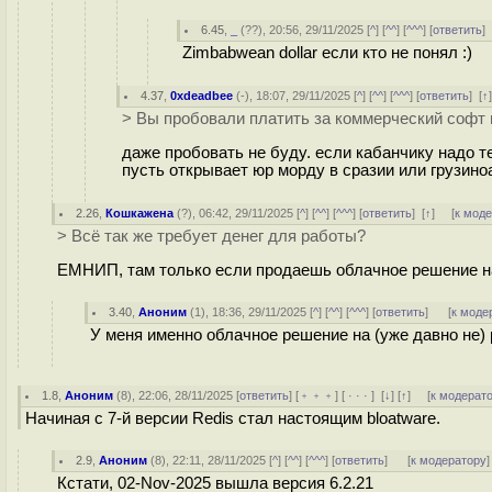
6.45
,
_
(
??
), 20:56, 29/11/2025 [
^
] [
^^
] [
^^^
] [
ответить
Zimbabwean dollar если кто не понял :)
4.37
,
0xdeadbee
(-), 18:07, 29/11/2025 [
^
] [
^^
] [
^^^
] [
ответить
]
[
↑
> Вы пробовали платить за коммерческий софт
даже пробовать не буду. если кабанчику надо т
пусть открывает юр морду в сразии или грузиноа
2.26
,
Кошкажена
(
?
), 06:42, 29/11/2025 [
^
] [
^^
] [
^^^
] [
ответить
]
[
↑
] [
к мод
> Всё так же требует денег для работы?
ЕМНИП, там только если продаешь облачное решение на
3.40
,
Аноним
(
1
), 18:36, 29/11/2025 [
^
] [
^^
] [
^^^
] [
ответить
]
[
к моде
У меня именно облачное решение на (уже давно не) 
1.8
,
Аноним
(
8
), 22:06, 28/11/2025 [
ответить
] [
﹢﹢﹢
] [
· · ·
]
[
↓
] [
↑
] [
к модерат
Начиная с 7-й версии Redis стал настоящим bloatware.
2.9
,
Аноним
(
8
), 22:11, 28/11/2025 [
^
] [
^^
] [
^^^
] [
ответить
]
[
к модератору
]
Кстати, 02-Nov-2025 вышла версия 6.2.21