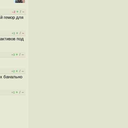
+
–
/
–2
й гемор для
+
–
/
+1
 активов под
+
–
/
+3
+
–
/
+2
их банально
+
–
/
+1