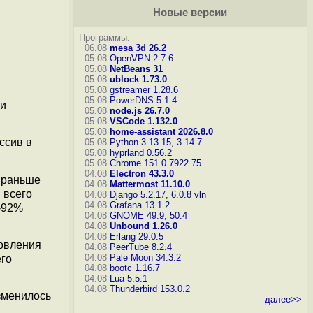
Новые версии
Программы:
06.08
mesa 3d 26.2
05.08
OpenVPN 2.7.6
05.08
NetBeans 31
05.08
ublock 1.73.0
05.08
gstreamer 1.28.6
05.08
PowerDNS 5.1.4
ки
05.08
node.js 26.7.0
05.08
VSCode 1.132.0
05.08
home-assistant 2026.8.0
ссив в
05.08
Python 3.13.15, 3.14.7
05.08
hyprland 0.56.2
05.08
Chrome 151.0.7922.75
04.08
Electron 43.3.0
 раньше
04.08
Mattermost 11.10.0
 всего
04.08
Django 5.2.17, 6.0.8
vln
04.08
Grafana 13.1.2
-92%
04.08
GNOME 49.9, 50.4
04.08
Unbound 1.26.0
04.08
Erlang 29.0.5
новления
04.08
PeerTube 8.2.4
04.08
Pale Moon 34.3.2
его
04.08
bootc 1.16.7
04.08
Lua 5.5.1
04.08
Thunderbird 153.0.2
изменилось
далее>>