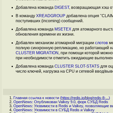
Добавлена команда
DIGEST
, возвращающая хэш от
В команду
XREADGROUP
добавлена опция "CLAIM <
поступивших (incoming) сообщений.
Добавлена команда
MSETEX
для атомарного выста
обновления времени их жизни.
Добавлен механизм атомарной миграции
слотов
ме
полную синхронную репликацию, но работающий на
CLUSTER MIGRATION
, при помощи которой можно 
при необходимости отметить ожидающие выполнен
Добавлена команда
CLUSTER SLOT-STATS
для оц
число ключей, нагрузка на CPU и сетевой ввод/выв
Главная ссылка к новости (
https://redis.io/blog/redis-8-...
)
OpenNews: Опубликован Valkey 9.0, форк СУБД Redis
OpenNews: Уязвимости в Redis и Valkey, позволяющие в
OpenNews: Уязвимости в СУБД Redis и Valkey