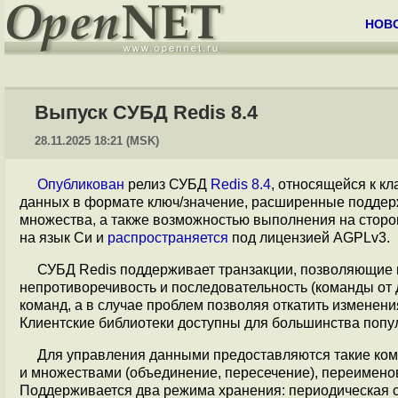
НОВ
Выпуск СУБД Redis 8.4
28.11.2025 18:21 (MSK)
Опубликован
релиз СУБД
Redis 8.4
, относящейся к к
данных в формате ключ/значение, расширенные поддерж
множества, а также возможностью выполнения на сторон
на язык Си и
распространяется
под лицензией AGPLv3.
СУБД Redis поддерживает транзакции, позволяющие в
непротиворечивость и последовательность (команды от 
команд, а в случае проблем позволяя откатить изменен
Клиентские библиотеки доступны для большинства популяр
Для управления данными предоставляются такие кома
и множествами (объединение, пересечение), переимено
Поддерживается два режима хранения: периодическая си