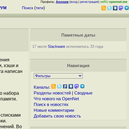
Профиль:
Аноним
(
вход
|
регистрация
)
неRU
opennet.me
РУМ
Поиск
(
теги
)
Памятные даты
17 июля
Slackware
исполнилось 33 года
нения
, хэши и
Навигация
та написан
Каналы:
го набора
Разделы новостей
|
Сводные
 памяти.
Что нового на OpenNet
Поиск в новостях
Новые комментарии
 списками
Добавить свою новость
ки.
енений. Во