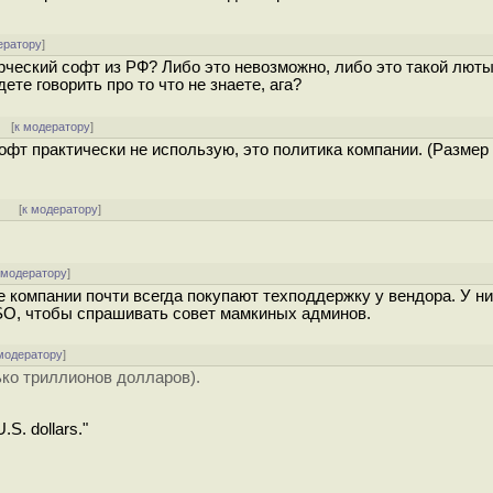
ератору
]
ческий софт из РФ? Либо это невозможно, либо это такой люты
ете говорить про то что не знаете, ага?
 [
к модератору
]
софт практически не использую, это политика компании. (Размер
]
[
к модератору
]
 модератору
]
е компании почти всегда покупают техподдержку у вендора. У н
а SO, чтобы спрашивать совет мамкиных админов.
модератору
]
ько триллионов долларов).
U.S. dollars."