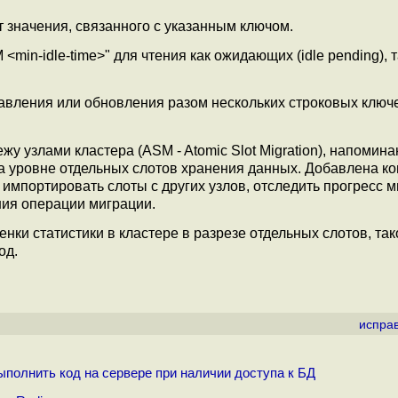
 значения, связанного с указанным ключом.
min-idle-time>" для чтения как ожидающих (idle pending), т
вления или обновления разом нескольких строковых ключе
жу узлами кластера (ASM - Atomic Slot Migration), напоми
 уровне отдельных слотов хранения данных. Добавлена к
импортировать слоты с других узлов, отследить прогресс м
ия операции миграции.
енки статистики в кластере в разрезе отдельных слотов, так
од.
испра
ыполнить код на сервере при наличии доступа к БД