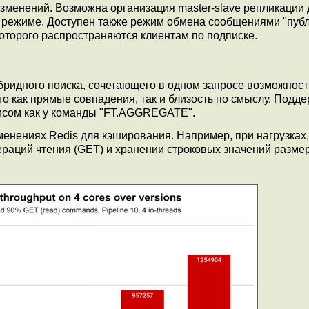
изменений. Возможна организация master-slave репликации
 режиме. Доступен также режим обмена сообщениями "публ
которого распространяются клиентам по подписке.
ибридного поиска, сочетающего в одном запросе возможност
го как прямые совпадения, так и близость по смыслу. Подд
сисом как у команды "FT.AGGREGATE".
енениях Redis для кэширования. Например, при нагрузках,
раций чтения (GET) и хранении строковых значений разме