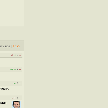
ть всё
|
RSS
+
–
/
–2
+
–
/
+3
+
–
/
отели.
+
–
/
–5
узик