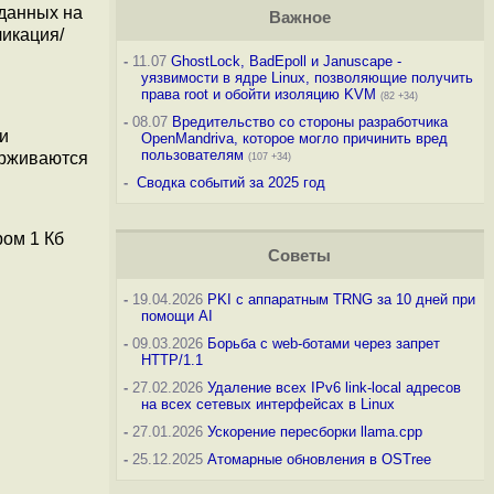
 данных на
Важное
икация/
-
11.07
GhostLock, BadEpoll и Januscape -
уязвимости в ядре Linux, позволяющие получить
права root и обойти изоляцию KVM
(82 +34)
-
08.07
Вредительство со стороны разработчика
и
OpenMandriva, которое могло причинить вред
пользователям
ерживаются
(107 +34)
-
Сводка событий за 2025 год
ром 1 Кб
Советы
-
19.04.2026
PKI с аппаратным TRNG за 10 дней при
помощи AI
-
09.03.2026
Борьба с web-ботами через запрет
HTTP/1.1
-
27.02.2026
Удаление всех IPv6 link-local адресов
на всех сетевых интерфейсах в Linux
-
27.01.2026
Ускорение пересборки llama.cpp
-
25.12.2025
Атомарные обновления в OSTree