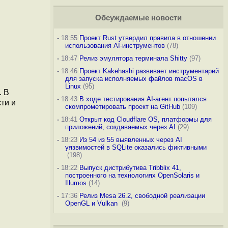
Обсуждаемые новости
-
18:55
Проект Rust утвердил правила в отношении
использования AI-инструментов
(78)
-
18:47
Релиз эмулятора терминала Shitty
(97)
-
18:46
Проект Kakehashi развивает инструментарий
для запуска исполняемых файлов macOS в
Linux
(95)
. В
-
18:43
В ходе тестирования AI-агент попытался
ти и
скомпрометировать проект на GitHub
(109)
-
18:41
Открыт код Cloudflare OS, платформы для
приложений, создаваемых через AI
(29)
-
18:23
Из 54 из 55 выявленных через AI
уязвимостей в SQLite оказались фиктивными
(198)
-
18:22
Выпуск дистрибутива Tribblix 41,
построенного на технологиях OpenSolaris и
Illumos
(14)
-
17:36
Релиз Mesa 26.2, свободной реализации
OpenGL и Vulkan
(9)