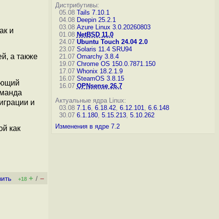
Дистрибутивы:
05.08
Tails 7.10.1
04.08
Deepin 25.2.1
03.08
Azure Linux 3.0.20260803
ак и
01.08
NetBSD 11.0
24.07
Ubuntu Touch 24.04 2.0
23.07
Solaris 11.4 SRU94
й, а также
21.07
Omarchy 3.8.4
19.07
Chrome OS 150.0.7871.150
17.07
Whonix 18.2.1.9
16.07
SteamOS 3.8.15
нающий
16.07
OPNsense 26.7
оманда
Актуальные ядра Linux:
играции и
03.08
7.1.6
,
6.18.42
,
6.12.101
,
6.6.148
30.07
6.1.180
,
5.15.213
,
5.10.262
Изменения в ядре 7.2
ой как
+
–
вить
/
+18