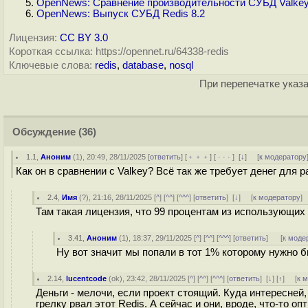
OpenNews: Сравнение производительности СУБД Valkey
OpenNews: Выпуск СУБД Redis 8.2
Лицензия:
CC BY 3.0
Короткая ссылка: https://opennet.ru/64338-redis
Ключевые слова:
redis
,
database
,
nosql
При перепечатке указа
Обсуждение
(36)
1.1
,
Аноним
(
1
), 20:49, 28/11/2025 [
ответить
] [
﹢﹢﹢
] [
· · ·
]
[
↓
] [
к модератору
Как он в сравнении с Valkey? Всё так же требует денег для 
2.4
,
Имя
(
?
), 21:16, 28/11/2025 [
^
] [
^^
] [
^^^
] [
ответить
]
[
↓
] [
к модератору
]
Там такая лицензия, что 99 процентам из использующих
3.41
,
Аноним
(
1
), 18:37, 29/11/2025 [
^
] [
^^
] [
^^^
] [
ответить
]
[
к моде
Ну вот значит мы попали в тот 1% которому нужно б
2.14
,
lucentcode
(
ok
), 23:42, 28/11/2025 [
^
] [
^^
] [
^^^
] [
ответить
]
[
↓
] [
↑
] [
к 
Деньги - мелочи, если проект стоящий. Куда интересней,
грелку рвал этот Redis. А сейчас и они, вроде, что-то 