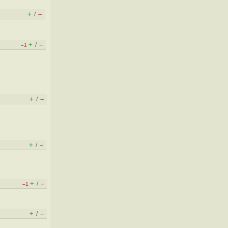
+
–
/
+
–
/
–1
+
–
/
+
–
/
+
–
/
–1
+
–
/