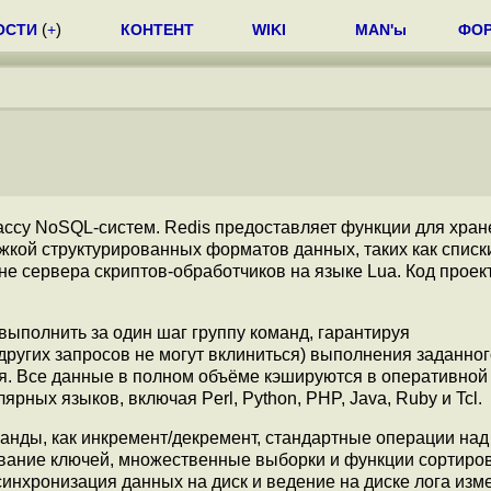
ОСТИ
(
+
)
КОНТЕНТ
WIKI
MAN'ы
ФО
лассу NoSQL-систем. Redis предоставляет функции для хра
кой структурированных форматов данных, таких как списки
е сервера скриптов-обработчиков на языке Lua. Код проек
ыполнить за один шаг группу команд, гарантируя
других запросов не могут вклиниться) выполнения заданно
ия. Все данные в полном объёме кэшируются в оперативной
ных языков, включая Perl, Python, PHP, Java, Ruby и Tcl.
нды, как инкремент/декремент, стандартные операции над
вание ключей, множественные выборки и функции сортиров
нхронизация данных на диск и ведение на диске лога изм