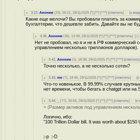
3.23
,
Аноним
(
23
), 05:21, 29/11/2025 [
^
] [
^^
] [
^^^
] [
ответить
]
[
к мод
Какие еще мелочи? Вы пробовали платить за коммер
бухгалтерии, что дешевле забить. Давайте вы не буд
4.36
,
Аноним
(
36
), 13:49, 29/11/2025 [
^
] [
^^
] [
^^^
] [
ответить
]
[
↓
]
Нет не пробовал, но я и не в РФ коммерческий 
управлением несколько триллионов долларов).
5.42
,
Аноним
(
1
), 18:38, 29/11/2025 [
^
] [
^^
] [
^^^
] [
ответить
Точно несколько, а не несколько сотен?
5.43
,
nw
(
?
), 19:45, 29/11/2025 [
^
] [
^^
] [
^^^
] [
ответить
]
[
к
Что-то новенькое. В 99.99% случаев крупны
нет времени, чтобы бегать в chatgpt или н
5.44
,
_
(
??
), 20:55, 29/11/2025 [
^
] [
^^
] [
^^^
] [
ответить
]
[
к 
> (Размер активов под управлением нескол
Логично, ибо:
"100 Trillion Dollar bill. It was worth about $150 
;-p :-D