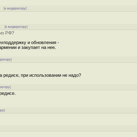
]
[
к модератору
]
] [
к модератору
]
 из РФ?
ехподдержку и обновления -
рмении и закупает на нее.
ератору
]
 редисе, при использовании не надо?
ратору
]
редисе.
ору
]