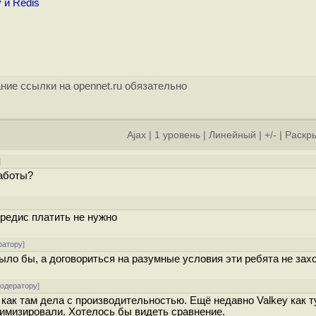
 и Redis
ние ссылки на opennet.ru обязательно
Ajax
|
1 уровень
|
Линейный
|
+/-
|
Раскры
]
работы?
 редис платить не нужно
ратору
]
ыло бы, а договориться на разумные условия эти ребята не зах
модератору
]
 как там дела с производительностью. Ещё недавно Valkey как т
оптимизировали. Хотелось бы видеть сравнение.