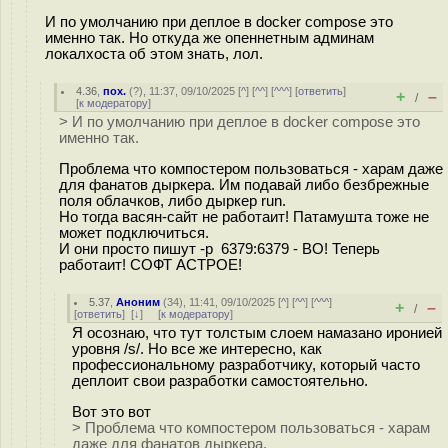
И по умолчанию при деплое в docker compose это
именно так. Но откуда же опеннетным админам
локалхоста об этом знать, лол.
4.36
,
пох.
(
?
), 11:37, 09/10/2025 [
^
] [
^^
] [
^^^
] [
ответить
]
+
–
/
[
к модератору
]
> И по умолчанию при деплое в docker compose это
именно так.
Проблема что компостером пользоваться - харам даже
для фанатов дыркера. Им подавай либо безбрежные
поля облачков, либо дыркер run.
Но тогда васян-сайт не работаит! Патамушта тоже не
может подключиться.
И они просто пишут -p 6379:6379 - ВО! Теперь
работаит! СОФТ АСТРОЕ!
5.37
,
Аноним
(
34
), 11:41, 09/10/2025 [
^
] [
^^
] [
^^^
]
+
–
/
[
ответить
]
[
↓
] [
к модератору
]
Я осознаю, что тут толстым слоем намазано иронией
уровня /s/. Но все же интересно, как
профессиональному разработчику, который часто
деплоит свои разработки самостоятельно.
Вот это вот
> Проблема что компостером пользоваться - харам
даже для фанатов дыркера.