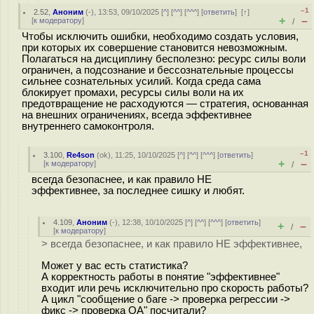
–1
2.52
,
Аноним
(
-
), 13:53, 09/10/2025 [
^
] [
^^
] [
^^^
] [
ответить
]
[
↑
]
+
–
[
к модератору
]
/
Чтобы исключить ошибки, необходимо создать условия,
при которых их совершение становится невозможным.
Полагаться на дисциплину бесполезно: ресурс силы воли
ограничен, а подсознание и бессознательные процессы
сильнее сознательных усилий. Когда среда сама
блокирует промахи, ресурсы силы воли на их
предотвращение не расходуются — стратегия, основанная
на внешних ограничениях, всегда эффективнее
внутреннего самоконтроля.
–1
3.100
,
Re4son
(
ok
), 11:25, 10/10/2025 [
^
] [
^^
] [
^^^
] [
ответить
]
+
–
[
к модератору
]
/
всегда безопаснее, и как правило НЕ
эффективнее, за последнее сишку и любят.
4.109
,
Аноним
(
-
), 12:38, 10/10/2025 [
^
] [
^^
] [
^^^
] [
ответить
]
+
–
/
[
к модератору
]
> всегда безопаснее, и как правило НЕ эффективнее,
Может у вас есть статистика?
А корректность работы в понятие "эффективнее"
входит или речь исключительно про скорость работы?
А цикл "сообщение о баге -> проверка регрессии ->
фикс -> проверка QA" посчитали?