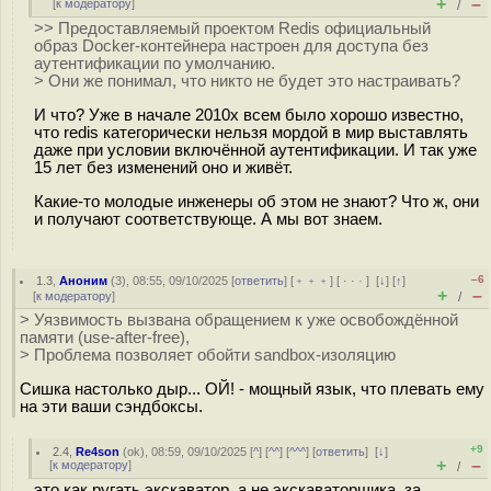
+
–
[
к модератору
]
/
>> Предоставляемый проектом Redis официальный
образ Docker-контейнера настроен для доступа без
аутентификации по умолчанию.
> Они же понимал, что никто не будет это настраивать?
И что? Уже в начале 2010х всем было хорошо известно,
что redis категорически нельзя мордой в мир выставлять
даже при условии включённой аутентификации. И так уже
15 лет без изменений оно и живёт.
Какие-то молодые инженеры об этом не знают? Что ж, они
и получают соответствующе. А мы вот знаем.
–6
1.3
,
Аноним
(
3
), 08:55, 09/10/2025 [
ответить
] [
﹢﹢﹢
] [
· · ·
]
[
↓
] [
↑
]
+
–
[
к модератору
]
/
> Уязвимость вызвана обращением к уже освобождённой
памяти (use-after-free),
> Проблема позволяет обойти sandbox-изоляцию
Сишка настолько дыр... ОЙ! - мощный язык, что плевать ему
на эти ваши сэндбоксы.
+9
2.4
,
Re4son
(
ok
), 08:59, 09/10/2025 [
^
] [
^^
] [
^^^
] [
ответить
]
[
↓
]
+
–
[
к модератору
]
/
это как ругать экскаватор, а не экскаваторщика, за