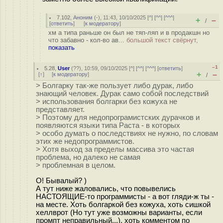
7.102
,
Аноним
(
-
), 11:43, 10/10/2025 [
^
] [
^^
] [
^^^
]
+
–
/
[
ответить
]
[
к модератору
]
хм а типа раньше он был не тяп-ляп и в продакшн но
что забавно - кол-во ав...
большой текст свёрнут,
показать
–1
5.28
,
User
(
??
), 10:59, 09/10/2025 [
^
] [
^^
] [
^^^
] [
ответить
]
+
–
[
↑
] [
к модератору
]
/
> Болгарку так-же пользует либо дурак, либо
знающий человек. Дурак само собой последствий
> использования болгарки без кожуха не
представляет.
> Поэтому для недопрограмистских дурачков и
появляются языки типа Раста - в которых
> особо думать о последствиях не нужно, по словам
этих же недопрограммистов.
> Хотя выход за пределы массива это частая
проблема, но далеко не самая
> проблемная в целом.
О! Бывалый? )
А тут ниже жаловались, что повывелись
НАСТОЯЩИЕ-то программисты - а вот гляди-ж ты -
на месте. Хоть болгаркой без кожуха, хоть сишкой
хеллврот (Но тут уже возможны варианты, если
промпт неправильный...), хоть комментом по