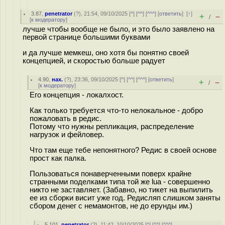
3.87
,
penetrator
(
?
), 21:54, 09/10/2025 [
^
] [
^^
] [
^^^
] [
ответить
]
[
↑
]
+
–
/
[
к модератору
]
лучше чтобы вообще не было, и это было заявлено на
первой странице большими буквами
и да лучше мемкеш, оно хотя бы понятно своей
концепцией, и скоростью больше радует
4.90
,
нах.
(
?
), 23:36, 09/10/2025 [
^
] [
^^
] [
^^^
] [
ответить
]
+
–
/
[
к модератору
]
Его концепция - локалхост.
Как только требуется что-то нелокальное - добро
пожаловать в редис.
Потому что нужны репликация, распределение
нагрузок и фейловер.
Что там еще тебе непонятного? Редис в своей основе
прост как палка.
Пользоваться понаверченными поверх крайне
странными поделками типа той же lua - совершенно
никто не заставляет. (Забавно, но тикет на выпилить
ее из сборки висит уже год. Редисляп слишком заняты
сбором денег с немамонтов, не до ерунды им.)
5.101
,
penetrator
(
?
), 11:42, 10/10/2025 [
^
] [
^^
] [
^^^
]