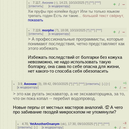
7.117
,
Аноним
(
-
), 14:23, 10/10/2025 [
^
] [
^^
] [
^^^
]
+
–
/
[
ответить
]
[
к модератору
]
Хм пруфы про копейки будут Или ты только языком
трепать годен Есть ли такие...
большой текст свёрнут,
показать
7.119
,
morphe
(
?
), 18:08, 10/10/2025 [
^
] [
^^
] [
^^^
]
+
–
/
[
ответить
]
[
к модератору
]
> А профессиональные программисты, которые
понимают последствия, четко представляют как
этого избежать
Избежать последствий от болгарки без кожуха
невозможно, не надо использовать такую
болгарку, она сама по себе опасна для жизни,
нет какого-то способа себя обезопасить
+1
3.9
,
Аноним
(
3
), 09:42, 09/10/2025 [
^
] [
^^
] [
^^^
] [
ответить
]
[
↓
] [
↑
]
+
–
[
к модератору
]
/
> это как ругать экскаватор, а не экскаваторщика, за то,
что он пока копал -- перебил водопровод.
Новые перлы от местных мастеров аналогий. 🤦 А чего
про забивание гвоздей микроскопом не упомянули?
–3
4.70
,
YetAnotherOnanym
(
ok
), 17:30, 09/10/2025 [
^
] [
^^
] [
^^^
]
+
–
[
ответить
]
[
↓
] [
к модератору
]
/