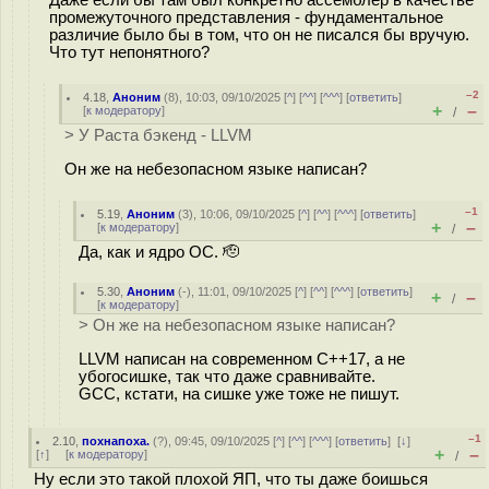
промежуточного представления - фундаментальное
различие было бы в том, что он не писался бы вручую.
Что тут непонятного?
–2
4.18
,
Аноним
(
8
), 10:03, 09/10/2025 [
^
] [
^^
] [
^^^
] [
ответить
]
+
–
[
к модератору
]
/
> У Раста бэкенд - LLVM
Он же на небезопасном языке написан?
–1
5.19
,
Аноним
(
3
), 10:06, 09/10/2025 [
^
] [
^^
] [
^^^
] [
ответить
]
+
–
[
к модератору
]
/
Да, как и ядро ОС. 🫡
5.30
,
Аноним
(
-
), 11:01, 09/10/2025 [
^
] [
^^
] [
^^^
] [
ответить
]
+
–
/
[
к модератору
]
> Он же на небезопасном языке написан?
LLVM написан на современном C++17, а не
убогосишке, так что даже сравнивайте.
GCC, кстати, на сишке уже тоже не пишут.
–1
2.10
,
похнапоха.
(
?
), 09:45, 09/10/2025 [
^
] [
^^
] [
^^^
] [
ответить
]
[
↓
]
+
–
[
↑
] [
к модератору
]
/
Ну если это такой плохой ЯП, что ты даже боишься