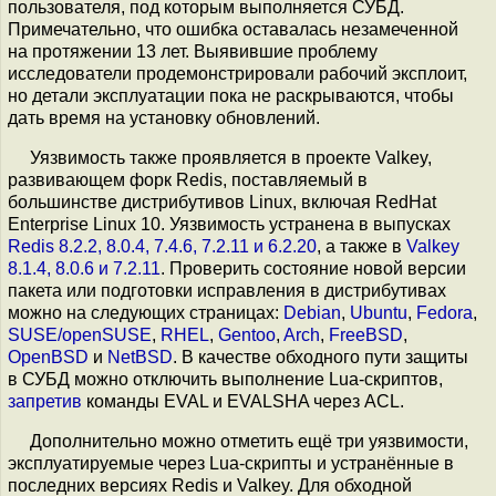
пользователя, под которым выполняется СУБД.
Примечательно, что ошибка оставалась незамеченной
на протяжении 13 лет. Выявившие проблему
исследователи продемонстрировали рабочий эксплоит,
но детали эксплуатации пока не раскрываются, чтобы
дать время на установку обновлений.
Уязвимость также проявляется в проекте Valkey,
развивающем форк Redis, поставляемый в
большинстве дистрибутивов Linux, включая RedHat
Enterprise Linux 10. Уязвимость устранена в выпусках
Redis 8.2.2, 8.0.4, 7.4.6, 7.2.11 и 6.2.20
, а также в
Valkey
8.1.4, 8.0.6 и 7.2.11
. Проверить состояние новой версии
пакета или подготовки исправления в дистрибутивах
можно на следующих страницах:
Debian
,
Ubuntu
,
Fedora
,
SUSE/openSUSE
,
RHEL
,
Gentoo
,
Arch
,
FreeBSD
,
OpenBSD
и
NetBSD
. В качестве обходного пути защиты
в СУБД можно отключить выполнение Lua-скриптов,
запретив
команды EVAL и EVALSHA через ACL.
Дополнительно можно отметить ещё три уязвимости,
эксплуатируемые через Lua-скрипты и устранённые в
последних версиях Redis и Valkey. Для обходной