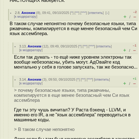
НАСТОЯЩИХ наберется.
–2
2.8
,
Аноним
(
8
), 09:41, 09/10/2025 [
^
] [
^^
] [
^^^
] [
ответить
]
[
↓
]
+
–
[
к модератору
]
/
В таком случае непонятно почему безопасные языки, типа
ржавчины, компилируется в еще менее безопасный чем Си
язык ассемблера.
–1
3.13
,
Аноним
(
12
), 09:49, 09/10/2025 [
^
] [
^^
] [
^^^
] [
ответить
]
+
–
[
к модератору
]
/
Если так думать - то ещё ниже уровнем электроны так
вообще небезопасны, убить могут. АдОвайте код
ментально у себя в голове запускать, так же безопасно...
+1
3.14
,
Аноним
(
3
), 09:50, 09/10/2025 [
^
] [
^^
] [
^^^
] [
ответить
]
+
–
[
к модератору
]
/
> почему безопасные языки, типа ржавчины,
компилируется в еще менее безопасный чем Си язык
ассемблера
Где ты эту чушь вичитал? У Раста бэкенд - LLVM, и
именно его IR, а не "язык ассемблера" переводиться в
машинные коды.
> В таком случае непонятно
Даже если бы там был конкретно ассемблер в качестве