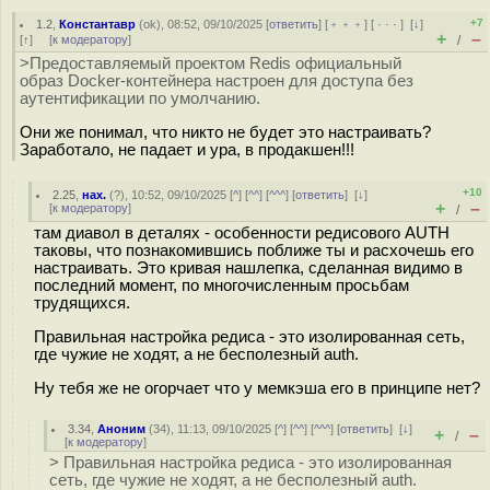
+7
1.2
,
Константавр
(
ok
), 08:52, 09/10/2025 [
ответить
] [
﹢﹢﹢
] [
· · ·
]
[
↓
]
+
–
[
↑
] [
к модератору
]
/
>Предоставляемый проектом Redis официальный
образ Docker-контейнера настроен для доступа без
аутентификации по умолчанию.
Они же понимал, что никто не будет это настраивать?
Заработало, не падает и ура, в продакшен!!!
+10
2.25
,
нах.
(
?
), 10:52, 09/10/2025 [
^
] [
^^
] [
^^^
] [
ответить
]
[
↓
]
+
–
[
к модератору
]
/
там диавол в деталях - особенности редисового AUTH
таковы, что познакомившись поближе ты и расхочешь его
настраивать. Это кривая нашлепка, сделанная видимо в
последний момент, по многочисленным просьбам
трудящихся.
Правильная настройка редиса - это изолированная сеть,
где чужие не ходят, а не бесполезный auth.
Ну тебя же не огорчает что у мемкэша его в принципе нет?
3.34
,
Аноним
(
34
), 11:13, 09/10/2025 [
^
] [
^^
] [
^^^
] [
ответить
]
[
↓
]
+
–
/
[
к модератору
]
> Правильная настройка редиса - это изолированная
сеть, где чужие не ходят, а не бесполезный auth.