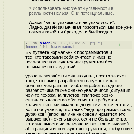
> использовать многие эти уязвимости в
реальности нельзя. Они потенциальные.
Ахаха, "ваши уязвимости не уязвимости".
Ладно, давай заканчивая позориться, мы все уже
поняли какой ты бракодел и 6ыdloкодер.
6.98
,
Re4son
(
ok
), 11:21, 10/10/2025 [
^
] [
^^
] [
^^^
]
+
–
/
[
ответить
]
[
↑
] [
к модератору
]
Вы путаете нормальных программистов и
тех, кто таковыми себя считает, и именно
последние пользуются инструментом без
понимания последствий
уровень разработки сильно упал, просто за счет
того, что самих разработчиков нужно сильно
больше, чем раньше, и объем работ на одного
разработчика также сильно увеличился (ситуация
чем-то похожа на пилотов, там тоже резко
снизилось качество обучения т.к. требуется
количество с минимально допустимым качеством),
вот и получается, что таких "недопрограммистских
дурачков" (впрочем мне не совсем нравится это
выражение) - очень много, если не большинство,
которые вместо использования языков с высокой
абстракцией используют инструменты, требующие
заметно более высокой квалификации.