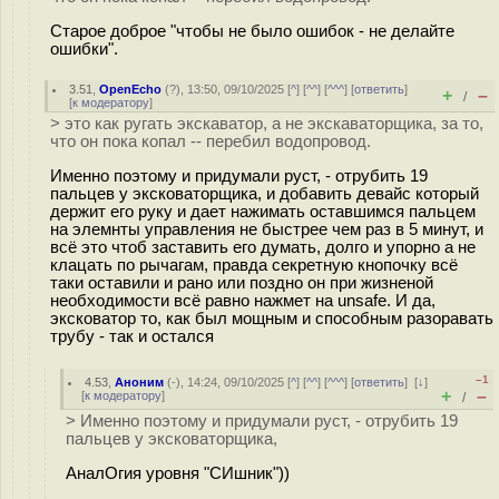
Старое доброе "чтобы не было ошибок - не делайте
ошибки".
3.51
,
OpenEcho
(
?
), 13:50, 09/10/2025 [
^
] [
^^
] [
^^^
] [
ответить
]
+
–
/
[
к модератору
]
> это как ругать экскаватор, а не экскаваторщика, за то,
что он пока копал -- перебил водопровод.
Именно поэтому и придумали руст, - отрубить 19
пальцев у эксковаторщика, и добавить девайс который
держит его руку и дает нажимать оставшимся пальцем
на элемнты управления не быстрее чем раз в 5 минут, и
всё это чтоб заставить его думать, долго и упорно а не
клацать по рычагам, правда секретную кнопочку всё
таки оставили и рано или поздно он при жизненой
необходимости всё равно нажмет на unsafe. И да,
эксковатор то, как был мощным и способным разоравать
трубу - так и остался
–1
4.53
,
Аноним
(
-
), 14:24, 09/10/2025 [
^
] [
^^
] [
^^^
] [
ответить
]
[
↓
]
+
–
[
к модератору
]
/
> Именно поэтому и придумали руст, - отрубить 19
пальцев у эксковаторщика,
АналОгия уровня "СИшник"))