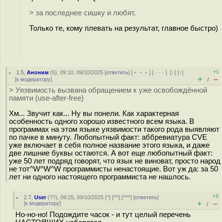
> за последнее сишку и любят.
Только те, кому плевать на результат, главное быстро)
+1
1.5
,
Аноним
(
5
), 09:10, 09/10/2025 [
ответить
] [
﹢﹢﹢
] [
· · ·
]
[
↓
] [
↑
]
+
–
[
к модератору
]
/
> Уязвимость вызвана обращением к уже освобождённой
памяти (use-after-free)
Хм... Звучит как... Ну вы понели. Как характерная
особенность одного хорошо известного всем языка. В
программах на этом языке уязвимости такого рода выявляют
по пачке в минуту. Любопытный факт: аббревиатура CVE
уже включает в себя полное название этого языка, и даже
две лишние буквы остаются. А вот еще любопытный факт:
уже 50 лет подряд говорят, что язык не виноват, просто народ
не тот^W^W^W программисты ненастоящие. Вот уж да: за 50
лет ни одного настоящего программиста не нашлось.
+3
2.7
,
User
(
??
), 09:25, 09/10/2025 [
^
] [
^^
] [
^^^
] [
ответить
]
+
–
[
к модератору
]
/
Но-но-но! Подождите часок - и тут целый перечень