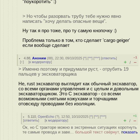
"поукоротить" :)
> Но чтобы разорвать трубу тебе нужно явно
написать "хочу делать опасные вещи".
Ну так я про тоже, про ту самую кнопочку :)
Проблема только в том, кто сделает 'cargo geiger'
если вообще сделает
–1
4.88
,
Аноним
(
88
), 22:30, 09/10/2025 [
^
] [
^^
] [
^^^
] [
ответить
]
+
–
[
↑
] [
к модератору
]
/
> Именно поэтому и придумали руст, - отрубить 19
пальцев у эксковаторщика
Не, rust экскаватор выглядит как обычный экскаватор,
со всеми органами управления и с целым и довольным
экскаваторщиком. Это C экскаватор - со всеми
возможными снятыми кожухами и торчащими
отовсюду проводами без изоляции.
+1
5.110
,
OpenEcho
(
?
), 12:50, 10/10/2025 [
^
] [
^^
] [
^^^
]
+
–
[
ответить
]
[
к модератору
]
/
Ок, но С тракторе можно в экстренных ситуациях коротнуть
те самые провода и заве...
большой текст свёрнут,
показать