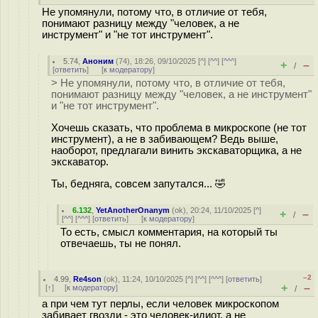
Не упомянули, потому что, в отличие от тебя,
понимают разницу между "человек, а не
инструмент" и "не тот инструмент".
5.74
,
Аноним
(
74
), 18:26, 09/10/2025 [
^
] [
^^
] [
^^^
]
+
–
/
[
ответить
]
[
к модератору
]
> Не упомянули, потому что, в отличие от тебя,
понимают разницу между "человек, а не инструмент"
и "не тот инструмент".
Хочешь сказать, что проблема в микроскопе (не тот
инструмент), а не в забивающем? Ведь выше,
наоборот, предлагали винить экскаваторщика, а не
экскаватор.
Ты, бедняга, совсем запутался... 🤣
6.132
,
YetAnotherOnanym
(
ok
), 20:24, 11/10/2025 [
^
]
+
–
/
[
^^
] [
^^^
] [
ответить
]
[
к модератору
]
То есть, смысл комментария, на который ты
отвечаешь, ты не понял.
–2
4.99
,
Re4son
(
ok
), 11:24, 10/10/2025 [
^
] [
^^
] [
^^^
] [
ответить
]
+
–
[
↑
] [
к модератору
]
/
а при чем тут перлы, если человек микроскопом
забивает гвозди - это человек-идиот, а не