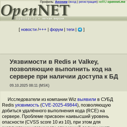
Профиль:
Аноним
(
вход
|
регистрация
)
неRU
opennet.me
[
новости
/
+++
|
форум
|
теги
|
]
Уязвимости в Redis и Valkey,
позволяющие выполнить код на
сервере при наличии доступа к БД
09.10.2025 08:11 (MSK)
Исследователи из компании Wiz
выявили
в СУБД
Redis
уязвимость
(
CVE-2025-49844
), позволяющую
добиться удалённого выполнения кода (RCE) на
сервере. Проблеме присвоен наивысший уровень
опасности (CVSS score 10 из 10), при этом для