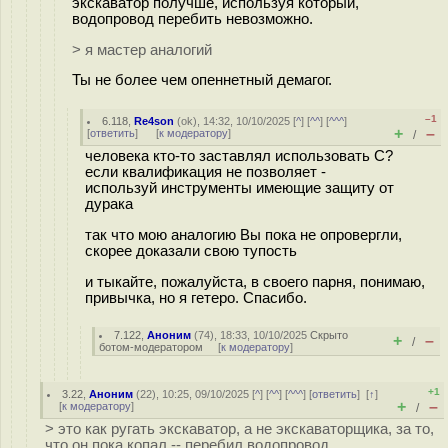
экскаватор получше, используя который,
водопровод перебить невозможно.
> я мастер аналогий
Ты не более чем опеннетный демагог.
–1
6.118
,
Re4son
(
ok
), 14:32, 10/10/2025 [
^
] [
^^
] [
^^^
]
+
–
[
ответить
]
[
к модератору
]
/
человека кто-то заставлял использовать С?
если квалификация не позволяет -
используй инструменты имеющие защиту от
дурака
так что мою аналогию Вы пока не опровергли,
скорее доказали свою тупость
и тыкайте, пожалуйста, в своего парня, понимаю,
привычка, но я гетеро. Спасибо.
7.122
,
Аноним
(
74
), 18:33, 10/10/2025
Скрыто
+
–
/
ботом-модератором
[
к модератору
]
+1
3.22
,
Аноним
(
22
), 10:25, 09/10/2025 [
^
] [
^^
] [
^^^
] [
ответить
]
[
↑
]
+
–
[
к модератору
]
/
> это как ругать экскаватор, а не экскаваторщика, за то,
что он пока копал -- перебил водопровод.