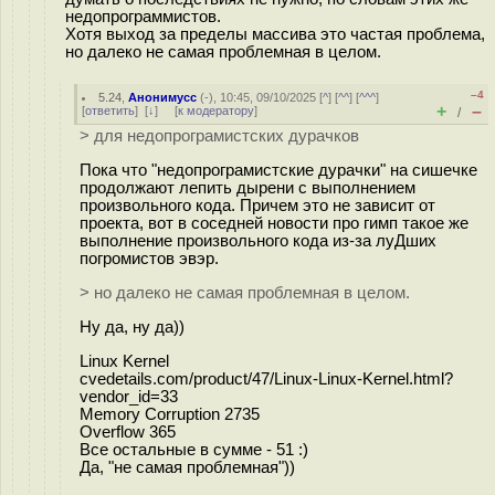
недопрограммистов.
Хотя выход за пределы массива это частая проблема,
но далеко не самая проблемная в целом.
–4
5.24
,
Анонимусс
(-), 10:45, 09/10/2025 [
^
] [
^^
] [
^^^
]
+
–
[
ответить
]
[
↓
] [
к модератору
]
/
> для недопрограмистских дурачков
Пока что "недопрограмистские дуpачки" на сишечке
продолжают лепить дырени с выполнением
произвольного кода. Причем это не зависит от
проекта, вот в соседней новости про гимп такое же
выполнение произвольного кода из-за луДших
погромистов эвэр.
> но далеко не самая проблемная в целом.
Ну да, ну да))
Linux Kernel
cvedetails.com/product/47/Linux-Linux-Kernel.html?
vendor_id=33
Memory Corruption 2735
Overflow 365
Все остальные в сумме - 51 :)
Да, "не самая проблемная"))