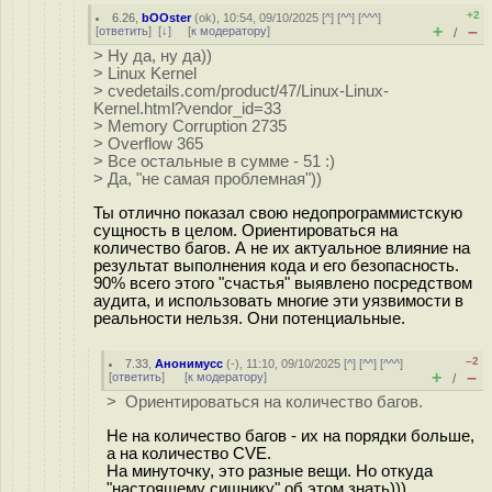
+2
6.26
,
bOOster
(
ok
), 10:54, 09/10/2025 [
^
] [
^^
] [
^^^
]
+
–
[
ответить
]
[
↓
] [
к модератору
]
/
> Ну да, ну да))
> Linux Kernel
> cvedetails.com/product/47/Linux-Linux-
Kernel.html?vendor_id=33
> Memory Corruption 2735
> Overflow 365
> Все остальные в сумме - 51 :)
> Да, "не самая проблемная"))
Ты отлично показал свою недопрограммистскую
сущность в целом. Ориентироваться на
количество багов. А не их актуальное влияние на
результат выполнения кода и его безопасность.
90% всего этого "счастья" выявлено посредством
аудита, и использовать многие эти уязвимости в
реальности нельзя. Они потенциальные.
–2
7.33
,
Анонимусс
(-), 11:10, 09/10/2025 [
^
] [
^^
] [
^^^
]
+
–
[
ответить
]
[
к модератору
]
/
> Ориентироваться на количество багов.
Не на количество багов - их на порядки больше,
а на количество CVE.
На минуточку, это разные вещи. Но откуда
"настоящему сишнику" об этом знать)))