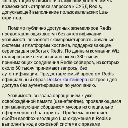
эксплуатации уязвимости атакующий должен иметь
возможность отправки запросов к СУБД Redis,
допускающей выполнение пользовательских Lua-
скриптов.
Помимо публично доступных экземпляров Redis,
предоставляющих доступ без аутентификации,
уязвимость позволяет скомпрометировать облачные
системы и платформы хостинга, поддерживающие
сервисы для работы с Redis. По данным компании Wiz
сканирование сети выявило около 330 тысяч
принимающих соединения Redis-серверов, из которых
около 60 тысяч принимают запросы без
аутентификации. Предоставляемый проектом Redis
официальный образ
Docker-контейнера
настроен для
доступа без аутентификации по умолчанию.
Уязвимость вызвана обращением к уже
освобождённой памяти (use-after-free), проявляющимся
при манипуляции сборщиком мусора из специально
оформленного Lua-скрипта. Проблема позволяет
обойти sandbox-изоляцию Lua-окружения в Redis и
выполнить код в основной системе с правами