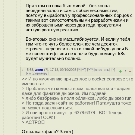
При этом он пока был живой - без конца
переделывался и сам с собой несовместим,
поэтому выработал у профессиональных борцов с
такими вот самостоятельными разработчиками и
их заброшенными через два года продуктами
четкую рвотную реакцию.
Во-вторых оно не масштабируется. И если у тебя
там что-то чуть более сложное чем десяток
строчек - переносить это в какой-нибудь упаси Б-
же попенштифт или не к ночи будь помянут k8s
будет мучительно больно.
5.68
,
анон
(
?
), 17:13, 09/10/2025 [
^
] [
^^
] [
^^^
] [
ответить
]
[
↑
]
+
–
/
[
к модератору
]
>> И по умолчанию при деплое в docker compose это
именно так.
> Проблема что компостером пользоваться - харам
даже для фанатов дыркера. Им подавай
> либо безбрежные поля облачков, либо дыркер run.
> Но тогда васян-сайт не работаит! Патамушта тоже
не может подключиться.
> И они просто пишут -p 6379:6379 - ВО! Теперь
работаит! СОФТ
> АСТРОЕ!
Отсылка к фило? Зачёт)