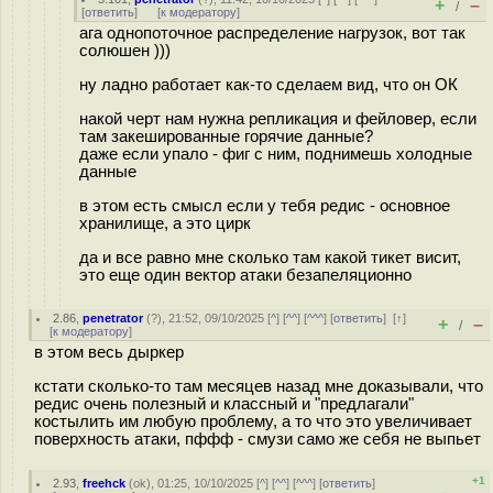
+
–
/
[
ответить
]
[
к модератору
]
ага однопоточное распределение нагрузок, вот так
солюшен )))
ну ладно работает как-то сделаем вид, что он ОК
накой черт нам нужна репликация и фейловер, если
там закешированные горячие данные?
даже если упало - фиг с ним, поднимешь холодные
данные
в этом есть смысл если у тебя редис - основное
хранилище, а это цирк
да и все равно мне сколько там какой тикет висит,
это еще один вектор атаки безапеляционно
2.86
,
penetrator
(
?
), 21:52, 09/10/2025 [
^
] [
^^
] [
^^^
] [
ответить
]
[
↑
]
+
–
/
[
к модератору
]
в этом весь дыркер
кстати сколько-то там месяцев назад мне доказывали, что
редис очень полезный и классный и "предлагали"
костылить им любую проблему, а то что это увеличивает
поверхность атаки, пффф - смузи само же себя не выпьет
+1
2.93
,
freehck
(
ok
), 01:25, 10/10/2025 [
^
] [
^^
] [
^^^
] [
ответить
]