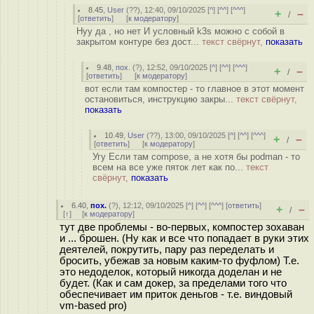
8.45
,
User
(
??
), 12:40, 09/10/2025 [
^
] [
^^
] [
^^^
]
+
–
/
[
ответить
]
[
к модератору
]
Нуу да , но нет И условный k3s можно с собой в
закрытом контуре без дост...
текст свёрнут,
показать
9.48
,
пох.
(
?
), 12:52, 09/10/2025 [
^
] [
^^
] [
^^^
]
+
–
/
[
ответить
]
[
к модератору
]
вот если там компостер - то главное в этот момент
остановиться, инструкцию закры...
текст свёрнут,
показать
10.49
,
User
(
??
), 13:00, 09/10/2025 [
^
] [
^^
] [
^^^
]
+
–
/
[
ответить
]
[
к модератору
]
Угу Если там compose, а не хотя бы podman - то
всем на все уже пяток лет как по...
текст
свёрнут,
показать
6.40
,
пох.
(
?
), 12:12, 09/10/2025 [
^
] [
^^
] [
^^^
] [
ответить
]
+
–
/
[
↑
] [
к модератору
]
тут две проблемы - во-первых, компостер зохаван
и ... брошен. (Ну как и все что попадает в руки этих
деятелей, покрутить, пару раз переделать и
бросить, убежав за новым каким-то фуфлом) Т.е.
это недоделок, который никогда доделан и не
будет. (Как и сам докер, за пределами того что
обеспечивает им приток деньгов - т.е. виндовый
vm-based pro)