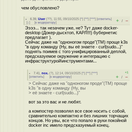
чем обусловлено?
6.39
,
User
(
??
), 11:55, 09/10/2025 [
^
] [
^^
] [
^^^
] [
ответить
]
+
–
/
[
↓
] [
к модератору
]
Ээээ... так незачем уже, не? Тут даже docker-
desktop (Докер-дысктоп, КАРЛ!!!) бубернетис
предлагает ).
Сейчас даже на "одноногом проде"(ТМ) проще k3s
"в одну команду (Ну, вы её знаете - curl|sudo...)"
поднять поимев с того унифицированный деплой,
предсказуемое окружение и интеграцию с
инфраструктурой\инструментами...
+1
7.41
,
пох.
(
?
), 12:14, 09/10/2025 [
^
] [
^^
] [
^^^
]
+
–
[
ответить
]
[
к модератору
]
/
> Сейчас даже на "одноногом проде"(ТМ) проще
k3s "в одну команду (Ну, вы
> её знаете - curl|sudo...)"
вот за это вас и не любят.
а компостер позволял все свое носить с собой,
сравнительно компактно и без лишних торчащих
концов. Но увы, все что попало в руки покойной
docker inc имело предсказуемый конец.