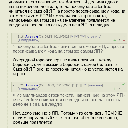
упоминать его название, как ботоксный дед имя одного
ныне покойного деятеля, тогда почему use-after-free
чиниться не сменой ЯП, а просто переписыванием кода на
этом же самом ЯП? Из миллиардов строк текста,
написанных на этом ЯП - use-after-free появляется не
везде и не всегда, то есть дело не в ЯП, а в людях!
+1
3.16
,
Аноним
(
3
), 09:56, 09/10/2025 [
^
] [
^^
] [
^^^
] [
ответить
]
+
–
[
к модератору
]
/
> почему use-after-free чиниться не сменой ЯП, а просто
переписыванием кода на этом же самом ЯП?
Очередной горе-эксперт не видит разницы между
борьбой с симптомами и борьбой с самой болезнью.
Сменой ЯП оно не просто чинится - оно устраняется на
корню.
+1
3.21
,
Аноним
(
22
), 10:23, 09/10/2025 [
^
] [
^^
] [
^^^
] [
ответить
]
+
–
[
к модератору
]
/
> Из миллиардов строк текста, написанных на этом ЯП -
use-after-free появляется не везде и не всегда, то есть
дело не в ЯП, а в людях!
Нет, дело именно в ЯП. Потому что если дать ТЕМ ЖЕ
людям нормальный язык, что use-after-free внезапно,
больше появляется.