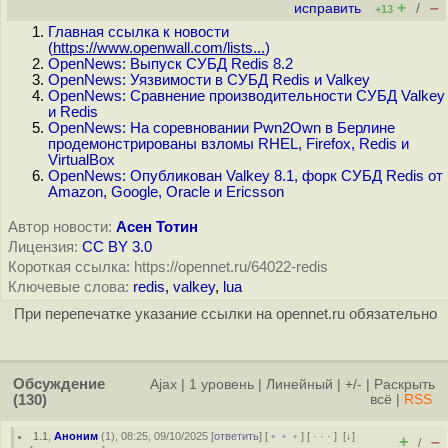
+
–
исправить
/
+13
Главная ссылка к новости
(
https://www.openwall.com/lists...
)
OpenNews: Выпуск СУБД Redis 8.2
OpenNews: Уязвимости в СУБД Redis и Valkey
OpenNews: Сравнение производительности СУБД Valkey
и Redis
OpenNews: На соревновании Pwn2Own в Берлине
продемонстрированы взломы RHEL, Firefox, Redis и
VirtualBox
OpenNews: Опубликован Valkey 8.1, форк СУБД Redis от
Amazon, Google, Oracle и Ericsson
Автор новости:
Асен Тотин
Лицензия:
CC BY 3.0
Короткая ссылка: https://opennet.ru/64022-redis
Ключевые слова:
redis
,
valkey
,
lua
При перепечатке указание ссылки на opennet.ru обязательно
Обсуждение
Ajax
|
1 уровень
|
Линейный
|
+/-
|
Раскрыть
(130)
всё
|
RSS
1.1
,
Аноним
(
1
), 08:25, 09/10/2025 [
ответить
] [
﹢﹢﹢
] [
· · ·
]
[
↓
]
+
–
/