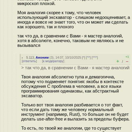
микроскоп плохой.
Моя аналогия скорее к тому, что человек
использующий экскаватор - слишком недооценивает, а
иногда и вовсе не знает того, что он может им сделать
как хорошего, так и плохого
так что да, в сравнении с Вами - я мастер аналогий,
хотя в абсолюте, конечно, таковым не являюсь и не
вызывался
+1
5.113
,
Аноним
(
3
), 14:07, 10/10/2025 [
^
] [
^^
] [
^^^
]
+
–
[
ответить
]
[
к модератору
]
/
> так что да, в сравнении с Вами - я мастер аналогий
Твоя аналогия абсолютно тупа и демагогична,
потому что подменяет понятия: якобы в контексте
обсуждения С проблема в человеке, а все языки
программирования одинаковы, как абстрактный
эксаватор.
Только вот твоя аналогия разбивается о тот факт,
что если дать тому же человеку нормальный
инструмент (например, Rust), то больше он не будет
делать use-after-free и вылазить за пределы буфера.
То есть, по твоей же аналогии, где то существует