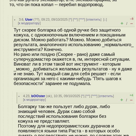
то, что он пока копал -- перебил водопровод.
–8
3.6
,
User
(
??
), 09:23, 09/10/2025 [
^
] [
^^
] [
^^^
] [
ответить
]
[
↓
]
+
–
[
к модератору
]
/
Тут скорее болгарка об одной ручке без защитного
кожуха, с однокнопочным включением и покоцанным
диском. Можно работать? Можно. Можно добиться
результата, аналогичного использованию _нормального_
инструмента? Конечно.
Но рано или поздно (Скорее - рано) даже самый
суперчудомастер окажется в, гм, интересной ситуации.
Виноват ли в этом такой вот инструмент - которым
_можно_ добиваться желаемых результатов - ну я даже
и не знаю. Тут каждый сам для себя решает - если
организация за него с какими-нибудь "Пять шагов к
безопасности" заранее не подумала.
+4
4.23
,
bOOster
(
ok
), 10:35, 09/10/2025 [
^
] [
^^
] [
^^^
] [
ответить
]
+
–
[
к модератору
]
/
Болгарку так-же пользует либо дурак, либо
знающий человек. Дурак само собой
последствий использования болгарки без
кожуха не представляет.
Поэтому для недопрограмистских дурачков и
появляются языки типа Раста - в которых особо
думать о последствиях не нужно, по словам этих же