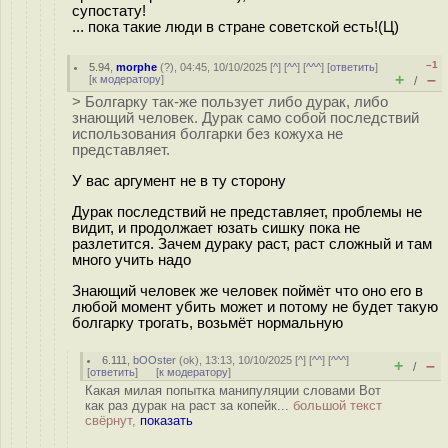
супостату!
... пока такие люди в стране советской есть!(Ц)
–1
5.94
,
morphe
(
?
), 04:45, 10/10/2025 [
^
] [
^^
] [
^^^
] [
ответить
]
+
–
[
к модератору
]
/
> Болгарку так-же пользует либо дурак, либо
знающий человек. Дурак само собой последствий
использования болгарки без кожуха не
представляет.
У вас аргумент не в ту сторону
Дурак последствий не представляет, проблемы не
видит, и продолжает юзать сишку пока не
разлетится. Зачем дураку раст, раст сложный и там
много учить надо
Знающий человек же человек поймёт что оно его в
любой момент убить может и потому не будет такую
болгарку трогать, возьмёт нормальную
6.111
,
bOOster
(
ok
), 13:13, 10/10/2025 [
^
] [
^^
] [
^^^
]
+
–
/
[
ответить
]
[
к модератору
]
Какая милая попытка манипуляции словами Вот
как раз дурак на раст за копейк...
большой текст
свёрнут,
показать