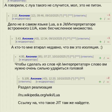
[
к модератору
]
А говорили, с луа такого не случится, мол, это не питон.
–1
2.12
,
Аноним
(
12
), 09:46, 09/10/2025 [
^
] [
^^
] [
^^^
] [
ответить
]
+
–
[
к модератору
]
/
Дело не в самом языке Lua, а в Jit/Интерпретаторе
встроенного LUA, коих бесчисленное множество.
–1
3.43
,
Аноним
(
43
), 12:34, 09/10/2025 [
^
] [
^^
] [
^^^
] [
ответить
]
+
–
[
к модератору
]
/
А кто-то мне втирал недавно, что вм это изоляция. :)
4.95
,
Аноним
(
95
), 07:27, 10/10/2025 [
^
] [
^^
] [
^^^
] [
ответить
]
+
–
/
[
к модератору
]
Чтобы сделать из слов «jit /интерпретатор» слово вм
нужно очень сильно удариться головой
–2
5.105
,
Аноним
(
43
), 12:20, 10/10/2025 [
^
] [
^^
] [
^^^
]
+
–
[
ответить
]
[
к модератору
]
/
Раздел реализация
//ru.wikipedia.org/wiki/Lua
Ссылку на, что такое JIT там же найдете.