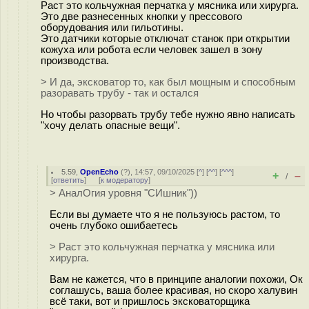
Раст это кольчужная перчатка у мясника или хирурга.
Это две разнесенных кнопки у прессового
оборудования или гильотины.
Это датчики которые отключат станок при открытии
кожуха или робота если человек зашел в зону
производства.
> И да, эксковатор то, как был мощным и способным
разоравать трубу - так и остался
Но чтобы разорвать трубу тебе нужно явно написать
"хочу делать опасные вещи".
5.59
,
OpenEcho
(
?
), 14:57, 09/10/2025 [
^
] [
^^
] [
^^^
]
+
–
/
[
ответить
]
[
к модератору
]
> АналОгия уровня "СИшник"))
Если вы думаете что я не пользуюсь растом, то
очень глубоко ошибаетесь
> Раст это кольчужная перчатка у мясника или
хирурга.
Вам не кажется, что в принципе аналогии похожи, Ок
соглашусь, ваша более красивая, но скоро халувин
всё таки, вот и пришлось эксковаторщика