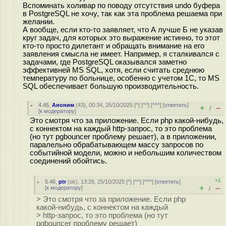
Вспоминать холивар по поводу отсутствия undo буфера
в PostgreSQL не хочу, так как эта проблема решаема при
желании.
А вообще, если кто-то заявляет, что А лучше Б не указав
круг задач, для которых это выражение истинно, то этот
кто-то просто дилетант и обращать внимание на его
заявления смысла не имеет. Например, я сталкивался с
задачами, где PostgreSQL оказывался заметно
эффективней MS SQL, хотя, если считать среднюю
температуру по больнице, особенно с учетом 1С, то MS
SQL обеспечивает большую производительность.
4.45
,
Аноним
(
43
), 00:34, 25/10/2025 [
^
] [
^^
] [
^^^
] [
ответить
]
+
–
/
[
к модератору
]
Это смотря что за приложение. Если php какой-нибудь,
с коннектом на каждый http-запрос, то это проблема
(но тут pgbouncer проблему решает), а в приложении,
паралельно обрабатывающем массу запросов по
событийной модели, можно и небольшим количеством
соединений обойтись.
+1
5.46
,
ptr
(
ok
), 13:26, 25/10/2025 [
^
] [
^^
] [
^^^
] [
ответить
]
+
–
[
к модератору
]
/
> Это смотря что за приложение. Если php
какой-нибудь, с коннектом на каждый
> http-запрос, то это проблема (но тут
pgbouncer проблему решает)