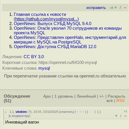
+
–
исправить
/
+8
Главная ссылка к новости
(
https://github.com/mysql/mysql...
)
OpenNews: Выпуск СУБД MySQL 9.4.0
OpenNews: Oracle уволил 70 сотрудников из команды
проекта MySQL
OpenNews: Представлен openHalo, инструментарий для
миграции с MySQL на PostgreSQL
OpenNews: Доступна СУБД MariaDB 12.0
Лицензия:
CC BY 3.0
Короткая ссылка: https://opennet.ru/64100-mysql
Ключевые слова:
mysql
При перепечатке указание ссылки на opennet.ru обязательно
Обсуждение
Ajax
|
1 уровень
|
Линейный
|
+/-
|
Раскрыть
(51)
всё
|
RSS
+1
1.1
,
vitektm
(
?
), 19:34, 23/10/2025 [
ответить
] [
﹢﹢﹢
] [
· · ·
]
[
↓
]
+
–
[
к модератору
]
/
Инноваций вагон