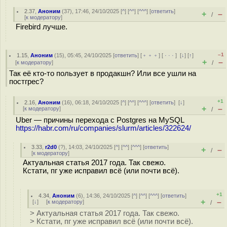
2.37
,
Аноним
(
37
), 17:46, 24/10/2025 [
^
] [
^^
] [
^^^
] [
ответить
]
+
–
/
[
к модератору
]
Firebird лучше.
–1
1.15
,
Аноним
(
15
), 05:45, 24/10/2025 [
ответить
] [
﹢﹢﹢
] [
· · ·
]
[
↓
] [
↑
]
+
–
[
к модератору
]
/
Так её кто-то пользует в продакшн? Или все ушли на
постгрес?
+1
2.16
,
Аноним
(
16
), 06:18, 24/10/2025 [
^
] [
^^
] [
^^^
] [
ответить
]
[
↓
]
+
–
[
к модератору
]
/
Uber — причины перехода с Postgres на MySQL
https://habr.com/ru/companies/slurm/articles/322624/
3.33
,
r2d0
(
?
), 14:03, 24/10/2025 [
^
] [
^^
] [
^^^
] [
ответить
]
+
–
/
[
к модератору
]
Актуальная статья 2017 года. Так свежо.
Кстати, пг уже исправил всё (или почти всё).
+1
4.34
,
Аноним
(
6
), 14:36, 24/10/2025 [
^
] [
^^
] [
^^^
] [
ответить
]
+
–
[
↓
] [
к модератору
]
/
> Актуальная статья 2017 года. Так свежо.
> Кстати, пг уже исправил всё (или почти всё).