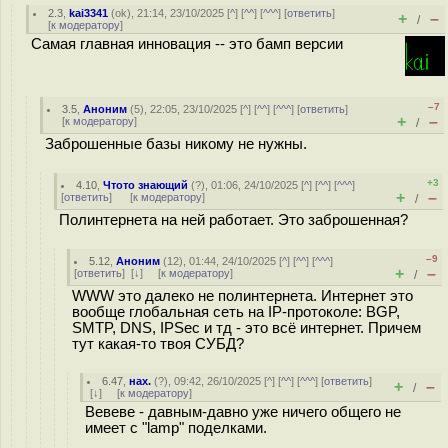
2.3
,
kai3341
(
ok
), 21:14, 23/10/2025 [
^
] [
^^
] [
^^^
] [
ответить
]
+
–
/
[
к модератору
]
Самая главная инновация -- это бамп версии
–7
3.5
,
Аноним
(
5
), 22:05, 23/10/2025 [
^
] [
^^
] [
^^^
] [
ответить
]
+
–
[
к модератору
]
/
Заброшенные базы никому не нужны.
+3
4.10
,
Чтото знающий
(
?
), 01:06, 24/10/2025 [
^
] [
^^
] [
^^^
]
+
–
[
ответить
]
[
к модератору
]
/
Полинтернета на ней работает. Это заброшенная?
–9
5.12
,
Аноним
(
12
), 01:44, 24/10/2025 [
^
] [
^^
] [
^^^
]
+
–
[
ответить
]
[
↓
] [
к модератору
]
/
WWW это далеко не полинтернета. Интернет это
вообще глобальная сеть на IP-протоколе: BGP,
SMTP, DNS, IPSec и тд - это всё интернет. Причем
тут какая-то твоя СУБД?
6.47
,
нах.
(
?
), 09:42, 26/10/2025 [
^
] [
^^
] [
^^^
] [
ответить
]
+
–
/
[
↓
] [
к модератору
]
Вевеве - давным-давно уже ничего общего не
имеет с "lamp" поделками.