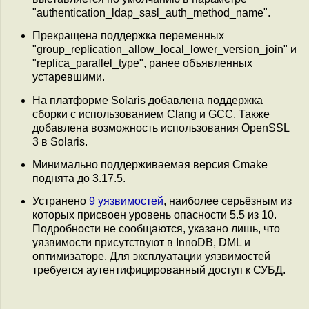
"authentication_ldap_sasl_auth_method_name".
Прекращена поддержка переменных
"group_replication_allow_local_lower_version_join" и
"replica_parallel_type", ранее объявленных
устаревшими.
На платформе Solaris добавлена поддержка
сборки с использованием Clang и GCC. Также
добавлена возможность использования OpenSSL
3 в Solaris.
Минимально поддерживаемая версия Cmake
поднята до 3.17.5.
Устранено
9 уязвимостей
, наиболее серьёзным из
которых присвоен уровень опасности 5.5 из 10.
Подробности не сообщаются, указано лишь, что
уязвимости присутствуют в InnoDB, DML и
оптимизаторе. Для эксплуатации уязвимостей
требуется аутентифицированный доступ к СУБД.