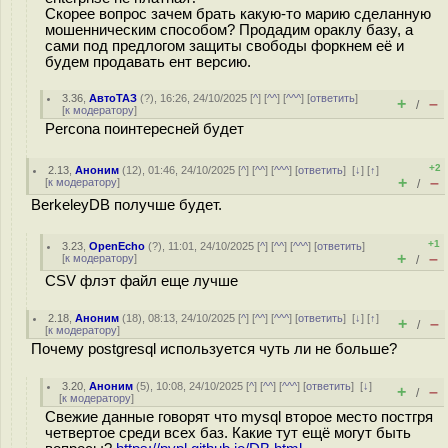
Скорее вопрос зачем брать какую-то марию сделанную
мошенническим способом? Продадим ораклу базу, а
сами под предлогом защиты свободы форкнем её и
будем продавать ент версию.
3.36
,
АвтоТАЗ
(
?
), 16:26, 24/10/2025 [
^
] [
^^
] [
^^^
] [
ответить
]
+
–
/
[
к модератору
]
Percona поинтересней будет
+2
2.13
,
Аноним
(
12
), 01:46, 24/10/2025 [
^
] [
^^
] [
^^^
] [
ответить
]
[
↓
] [
↑
]
+
–
[
к модератору
]
/
BerkeleyDB получше будет.
+1
3.23
,
OpenEcho
(
?
), 11:01, 24/10/2025 [
^
] [
^^
] [
^^^
] [
ответить
]
+
–
[
к модератору
]
/
CSV флэт файл еще лучше
2.18
,
Аноним
(
18
), 08:13, 24/10/2025 [
^
] [
^^
] [
^^^
] [
ответить
]
[
↓
] [
↑
]
+
–
/
[
к модератору
]
Почему postgresql используется чуть ли не больше?
3.20
,
Аноним
(
5
), 10:08, 24/10/2025 [
^
] [
^^
] [
^^^
] [
ответить
]
[
↓
]
+
–
/
[
к модератору
]
Свежие данные говорят что mysql второе место постгря
четвертое среди всех баз. Какие тут ещё могут быть