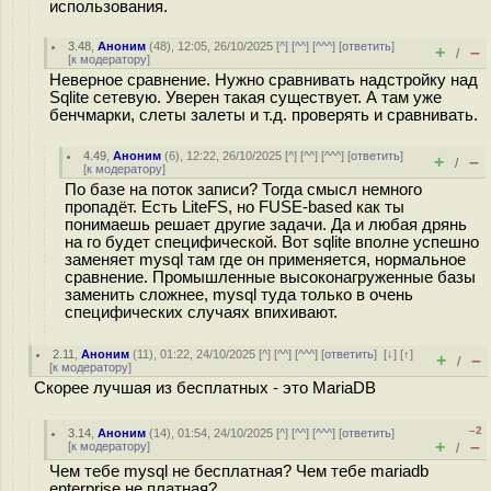
использования.
3.48
,
Аноним
(
48
), 12:05, 26/10/2025 [
^
] [
^^
] [
^^^
] [
ответить
]
+
–
/
[
к модератору
]
Неверное сравнение. Нужно сравнивать надстройку над
Sqlite сетевую. Уверен такая существует. А там уже
бенчмарки, слеты залеты и т.д. проверять и сравнивать.
4.49
,
Аноним
(
6
), 12:22, 26/10/2025 [
^
] [
^^
] [
^^^
] [
ответить
]
+
–
/
[
к модератору
]
По базе на поток записи? Тогда смысл немного
пропадёт. Есть LiteFS, но FUSE-based как ты
понимаешь решает другие задачи. Да и любая дрянь
на го будет специфической. Вот sqlite вполне успешно
заменяет mysql там где он применяется, нормальное
сравнение. Промышленные высоконагруженные базы
заменить сложнее, mysql туда только в очень
специфических случаях впихивают.
2.11
,
Аноним
(
11
), 01:22, 24/10/2025 [
^
] [
^^
] [
^^^
] [
ответить
]
[
↓
] [
↑
]
+
–
/
[
к модератору
]
Скорее лучшая из бесплатных - это MariaDB
–2
3.14
,
Аноним
(
14
), 01:54, 24/10/2025 [
^
] [
^^
] [
^^^
] [
ответить
]
+
–
[
к модератору
]
/
Чем тебе mysql не бесплатная? Чем тебе mariadb
enterprise не платная?