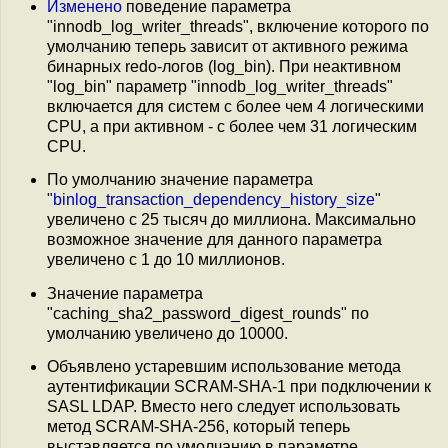
Изменено
поведение параметра
"innodb_log_writer_threads", включение которого по
умолчанию теперь зависит от активного режима
бинарных redo-логов (log_bin). При неактивном
"log_bin" параметр "innodb_log_writer_threads"
включается для систем с более чем 4 логическими
CPU, а при активном - с более чем 31 логическим
CPU.
По умолчанию значение параметра
"
binlog_transaction_dependency_history_size
"
увеличено с 25 тысяч до миллиона. Максимально
возможное значение для данного параметра
увеличено с 1 до 10 миллионов.
Значение параметра
"caching_sha2_password_digest_rounds" по
умолчанию увеличено до 10000.
Объявлено устаревшим использование метода
аутентификации SCRAM-SHA-1 при подключении к
SASL LDAP. Вместо него следует использовать
метод SCRAM-SHA-256, который теперь
выставляется по умолчанию в параметре