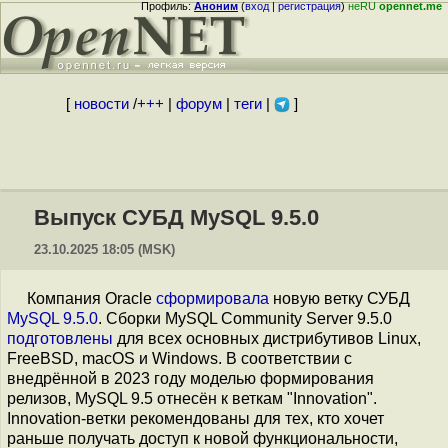
Профиль:
Аноним
(
вход
|
регистрация
)
неRU
opennet.me
[
новости
/
+++
|
форум
|
теги
|
]
Выпуск СУБД MySQL 9.5.0
23.10.2025 18:05 (MSK)
Компания Oracle
сформировала
новую ветку СУБД
MySQL 9.5.0
. Сборки MySQL Community Server 9.5.0
подготовлены
для всех основных дистрибутивов Linux,
FreeBSD, macOS и Windows. В соответствии с
внедрённой в 2023 году моделью формирования
релизов, MySQL 9.5 отнесён к веткам "Innovation".
Innovation-ветки рекомендованы для тех, кто хочет
раньше получать доступ к новой функциональности,