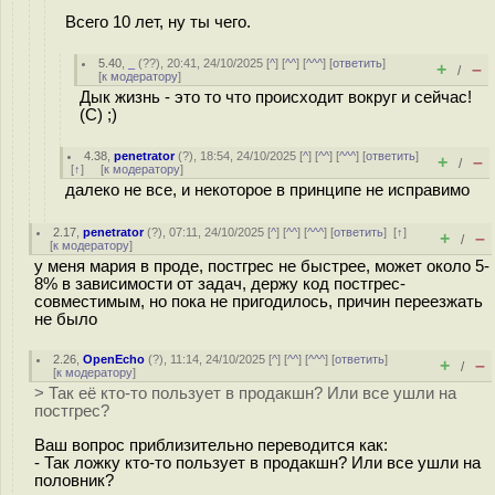
Всего 10 лет, ну ты чего.
5.40
,
_
(
??
), 20:41, 24/10/2025 [
^
] [
^^
] [
^^^
] [
ответить
]
+
–
/
[
к модератору
]
Дык жизнь - это то что происходит вокруг и сейчас!
(С) ;)
4.38
,
penetrator
(
?
), 18:54, 24/10/2025 [
^
] [
^^
] [
^^^
] [
ответить
]
+
–
/
[
↑
] [
к модератору
]
далеко не все, и некоторое в принципе не исправимо
2.17
,
penetrator
(
?
), 07:11, 24/10/2025 [
^
] [
^^
] [
^^^
] [
ответить
]
[
↑
]
+
–
/
[
к модератору
]
у меня мария в проде, постгрес не быстрее, может около 5-
8% в зависимости от задач, держу код постгрес-
совместимым, но пока не пригодилось, причин переезжать
не было
2.26
,
OpenEcho
(
?
), 11:14, 24/10/2025 [
^
] [
^^
] [
^^^
] [
ответить
]
+
–
/
[
к модератору
]
> Так её кто-то пользует в продакшн? Или все ушли на
постгрес?
Ваш вопрос приблизительно переводится как:
- Так ложку кто-то пользует в продакшн? Или все ушли на
половник?