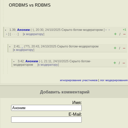
ORDBMS vs RDBMS
1.39
,
Аноним
(
-
), 20:30, 24/10/2025
Скрыто ботом-модератором
[
﹢﹢
+1
+
–
﹢
] [
· · ·
] [
к модератору
]
/
2.41
,
_
(
??
), 20:43, 24/10/2025
Скрыто ботом-модератором
+
–
/
[
к модератору
]
3.42
,
Аноним
(
-
), 21:11, 24/10/2025
Скрыто ботом-
+
–
/
модератором
[
к модератору
]
игнорирование участников
|
лог модерирования
Добавить комментарий
Имя:
E-Mail: