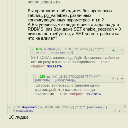
использовать их.
Вы предлагаете обходится без временных
таблиц, pg_variables, различных
конфигурационных параметров и т.п.?
А Вы уверены, что ведете речь о задачах для
RDBMS, раз Вам даже SET enable_seqscan = 0
никогда не требуется, а SET search_path ни на
что не влияет?
8.55
,
Аноним
(
55
), 14:28, 27/10/2025 [
^
] [
^^
] [
^^^
]
+
–
/
[
ответить
]
[
к модератору
]
SET LOCAL вполне подойдёт Временные таблицы
вот ни разу в жизни не понадобились...
текст
свёрнут,
показать
9.56
,
ptr
(
ok
), 15:53, 27/10/2025 [
^
] [
^^
] [
^^^
]
+
–
/
[
ответить
]
[
к модератору
]
Который, во-первых, ограничен одной
транзакцией, что далеко не всегда
приемлемо ...
текст свёрнут,
показать
–2
2.19
,
Жироватт
(
ok
), 08:18, 24/10/2025 [
^
] [
^^
] [
^^^
] [
ответить
]
[
↑
]
+
–
[
к модератору
]
/
1C лудше