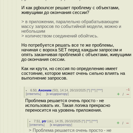
И как pgbouncer решает проблему с объектами,
живущими до окончания сессии?
> в приложении, паралельно обрабатывающем
массу запросов по событийной модели, можно и
небольшим
> количеством соединений обойтись.
Но потребуется решать все те же проблемы,
начиная с вороха SET перед каждым запросом и
опять заканчивая проблемой с объектами, живущими
до окончания сессии.
Как ни крути, но сессия по определению имеет
состояние, которое может очень сильно влиять на
выполнение запросов.
–1
6.50
,
Аноним
(
50
), 14:14, 26/10/2025 [
^
] [
^^
] [
^^^
]
+
–
[
ответить
]
[
к модератору
]
/
Проблема решается очень просто - не
использовать их. Такая логика прекрасно
переносится на уровень приложения.
7.51
,
ptr
(
ok
), 14:35, 26/10/2025 [
^
] [
^^
] [
^^^
]
+
–
/
[
ответить
]
[
к модератору
]
> Проблема решается очень просто - не