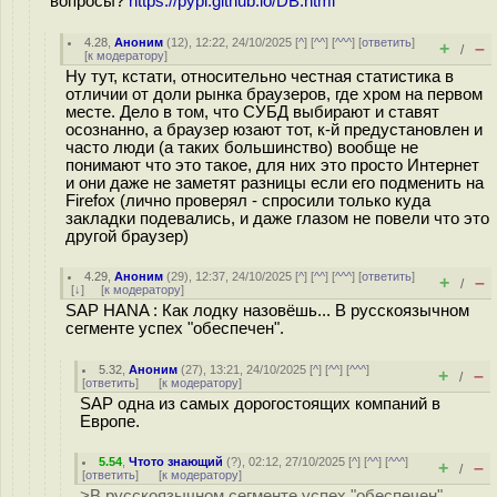
вопросы?
https://pypl.github.io/DB.html
4.28
,
Аноним
(
12
), 12:22, 24/10/2025 [
^
] [
^^
] [
^^^
] [
ответить
]
+
–
/
[
к модератору
]
Ну тут, кстати, относительно честная статистика в
отличии от доли рынка браузеров, где хром на первом
месте. Дело в том, что СУБД выбирают и ставят
осознанно, а браузер юзают тот, к-й предустановлен и
часто люди (а таких большинство) вообще не
понимают что это такое, для них это просто Интернет
и они даже не заметят разницы если его подменить на
Firefox (лично проверял - спросили только куда
закладки подевались, и даже глазом не повели что это
другой браузер)
4.29
,
Аноним
(
29
), 12:37, 24/10/2025 [
^
] [
^^
] [
^^^
] [
ответить
]
+
–
/
[
↓
] [
к модератору
]
SAP HANA : Как лодку назовёшь... В русскоязычном
сегменте успех "обеспечен".
5.32
,
Аноним
(
27
), 13:21, 24/10/2025 [
^
] [
^^
] [
^^^
]
+
–
/
[
ответить
]
[
к модератору
]
SAP одна из самых дорогостоящих компаний в
Европе.
5.54
,
Чтото знающий
(
?
), 02:12, 27/10/2025 [
^
] [
^^
] [
^^^
]
+
–
/
[
ответить
]
[
к модератору
]
>В русскоязычном сегменте успех "обеспечен".