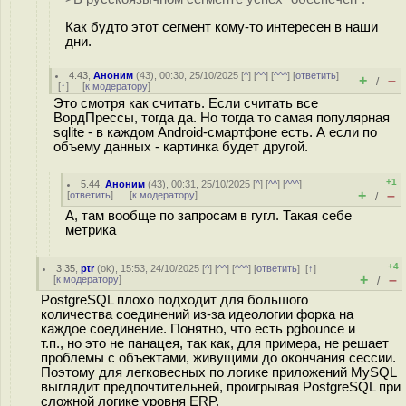
Как будто этот сегмент кому-то интересен в наши
дни.
4.43
,
Аноним
(
43
), 00:30, 25/10/2025 [
^
] [
^^
] [
^^^
] [
ответить
]
+
–
/
[
↑
] [
к модератору
]
Это смотря как считать. Если считать все
ВордПрессы, тогда да. Но тогда то самая популярная
sqlite - в каждом Android-смартфоне есть. А если по
объему данных - картинка будет другой.
+1
5.44
,
Аноним
(
43
), 00:31, 25/10/2025 [
^
] [
^^
] [
^^^
]
+
–
[
ответить
]
[
к модератору
]
/
А, там вообще по запросам в гугл. Такая себе
метрика
+4
3.35
,
ptr
(
ok
), 15:53, 24/10/2025 [
^
] [
^^
] [
^^^
] [
ответить
]
[
↑
]
+
–
[
к модератору
]
/
PostgreSQL плохо подходит для большого
количества соединений из-за идеологии форка на
каждое соединение. Понятно, что есть pgbounce и
т.п., но это не панацея, так как, для примера, не решает
проблемы с объектами, живущими до окончания сессии.
Поэтому для легковесных по логике приложений MySQL
выглядит предпочтительней, проигрывая PostgreSQL при
сложной логике уровня ERP.