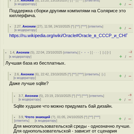
2.8
,
Аноним
(
5
), 23:20, 23/10/2025 [
^
] [
^^
] [
^^^
] [
ответить
]
+
–
[
к модератору
]
/
Поддержка сборки другими компилями на Солярисе это
киллерфича.
2.27
,
Аноним
(
27
), 11:58, 24/10/2025 [
^
] [
^^
] [
^^^
] [
ответить
]
+
–
/
[
к модератору
]
https://ru.wikipedia.org/wiki/Oracle#Oracle_в_СССР_и_СНГ
–2
1.4
,
Аноним
(
5
), 22:04, 23/10/2025 [
ответить
] [
﹢﹢﹢
] [
· · ·
]
[
↓
] [
↑
]
+
–
[
к модератору
]
/
Лучшая база из бесплатных.
2.6
,
Аноним
(
6
), 22:42, 23/10/2025 [
^
] [
^^
] [
^^^
] [
ответить
]
[
↓
]
+
–
/
[
к модератору
]
Даже лучше sqlite?
–9
3.7
,
Аноним
(
5
), 23:19, 23/10/2025 [
^
] [
^^
] [
^^^
] [
ответить
]
+
–
[
к модератору
]
/
Sqlite худшее что можно придумать бай дизайн.
3.9
,
Чтото знающий
(
?
), 01:05, 24/10/2025 [
^
] [
^^
] [
^^^
]
+
–
/
[
ответить
]
[
к модератору
]
Для многопользовательской среды - однозначно лучше.
Для однопользовательской - зависит от сценария