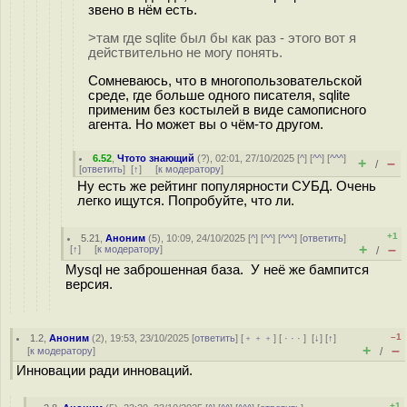
звено в нём есть.
>там где sqlite был бы как раз - этого вот я
действительно не могу понять.
Сомневаюсь, что в многопользовательской
среде, где больше одного писателя, sqlite
применим без костылей в виде самописного
агента. Но может вы о чём-то другом.
6.52
,
Чтото знающий
(
?
), 02:01, 27/10/2025 [
^
] [
^^
] [
^^^
]
+
–
/
[
ответить
]
[
↑
] [
к модератору
]
Ну есть же рейтинг популярности СУБД. Очень
легко ищутся. Попробуйте, что ли.
+1
5.21
,
Аноним
(
5
), 10:09, 24/10/2025 [
^
] [
^^
] [
^^^
] [
ответить
]
+
–
[
↑
] [
к модератору
]
/
Mysql не заброшенная база. У неё же бампится
версия.
–1
1.2
,
Аноним
(
2
), 19:53, 23/10/2025 [
ответить
] [
﹢﹢﹢
] [
· · ·
]
[
↓
] [
↑
]
+
–
[
к модератору
]
/
Инновации ради инноваций.
+1