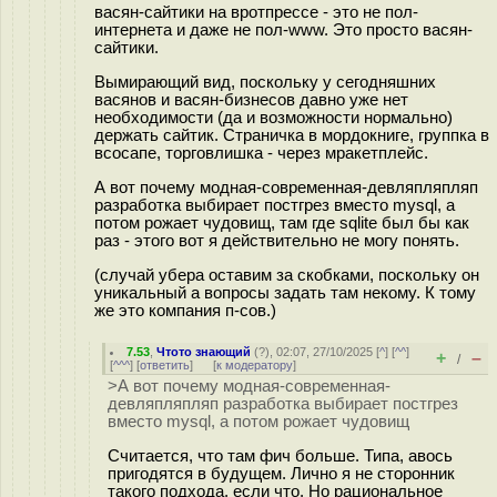
васян-сайтики на вротпрессе - это не пол-
интернета и даже не пол-www. Это просто васян-
сайтики.
Вымирающий вид, поскольку у сегодняшних
васянов и васян-бизнесов давно уже нет
необходимости (да и возможности нормально)
держать сайтик. Страничка в мордокниге, группка в
всосапе, торговлишка - через мракетплейс.
А вот почему модная-современная-девляпляпляп
разработка выбирает постгрез вместо mysql, а
потом рожает чудовищ, там где sqlite был бы как
раз - этого вот я действительно не могу понять.
(случай убера оставим за скобками, поскольку он
уникальный а вопросы задать там некому. К тому
же это компания п-сов.)
7.53
,
Чтото знающий
(
?
), 02:07, 27/10/2025 [
^
] [
^^
]
+
–
/
[
^^^
] [
ответить
]
[
к модератору
]
>А вот почему модная-современная-
девляпляпляп разработка выбирает постгрез
вместо mysql, а потом рожает чудовищ
Считается, что там фич больше. Типа, авось
пригодятся в будущем. Лично я не сторонник
такого подхода, если что. Но рациональное