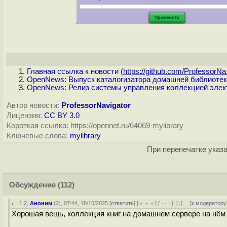
Главная ссылка к новости (
https://github.com/ProfessorNa.
OpenNews: Выпуск каталогизатора домашней библиотеки
OpenNews: Релиз системы управления коллекцией электр
Автор новости:
ProfessorNavigator
Лицензия:
CC BY 3.0
Короткая ссылка: https://opennet.ru/64069-mylibrary
Ключевые слова:
mylibrary
При перепечатке указа
Обсуждение
(112)
1.2
,
Аноним
(
2
), 07:44, 18/10/2025 [
ответить
] [
﹢﹢﹢
] [
· · ·
]
[
↓
] [
к модератору
Хорошая вещь, коллекция книг на домашнем сервере на нём 