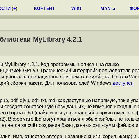
ОСТИ
(
+
)
КОНТЕНТ
WIKI
MAN'ы
ФО
лиотеки MyLibrary 4.2.1
 MyLibrary 4.2.1. Код программы написан на языке
 лицензией GPLv3. Графический интерфейс пользователя ре
я работы в операционных системах семейства Linux и Win
рий сборки пакета. Для пользователей Windows
доступен
ub, pdf, djvu, odt, txt, md, как доступные напрямую, так и у
.xz, rar), и создаёт собственную базу данных, не изменяя исходны
пен формат fbd (файл книги упакованный в архив вместе с 
2). В формате fbd могут храниться любые файлы, не только
твляется за счёт создания базы данных хэш-сумм файлов и
ия, имя, отчество автора, название книги, серия, жанр) и 