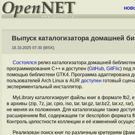
НОВ
Выпуск каталогизатора домашней биб
18.10.2025 07:30 (MSK)
Состоялся
релиз каталогизатора домашней библиотеки
программирования С++ и доступен (
GitHub
,
GitFlic
) под
помощью библиотеки GTK4. Программа адаптирована дл
пользователей Arch Linux в AUR
доступен
готовый сцена
экспериментальный инсталлятор.
MyLibrary каталогизирует файлы книг в формате fb2, ep
в архивы (zip, 7z, jar, cpio, iso, tar, tar.gz, tar.bz2, tar
не меняя их положения. Для каталогизации также досту
расширением fbd, содержащем тэг description формата fb
Контроль целостности коллекции и её изменений осущес
Реализован поиск книг по различным критериям (фамил