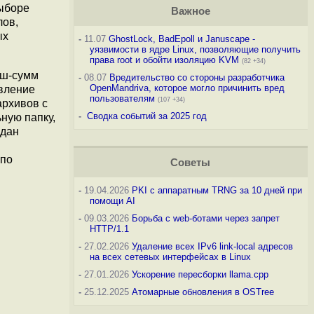
выборе
Важное
лов,
ых
-
11.07
GhostLock, BadEpoll и Januscape -
уязвимости в ядре Linux, позволяющие получить
права root и обойти изоляцию KVM
(82 +34)
еш-сумм
-
08.07
Вредительство со стороны разработчика
OpenMandriva, которое могло причинить вред
авление
пользователям
(107 +34)
архивов с
-
Сводка событий за 2025 год
ьную папку,
здан
 по
Советы
-
19.04.2026
PKI с аппаратным TRNG за 10 дней при
помощи AI
-
09.03.2026
Борьба с web-ботами через запрет
HTTP/1.1
-
27.02.2026
Удаление всех IPv6 link-local адресов
на всех сетевых интерфейсах в Linux
-
27.01.2026
Ускорение пересборки llama.cpp
-
25.12.2025
Атомарные обновления в OSTree