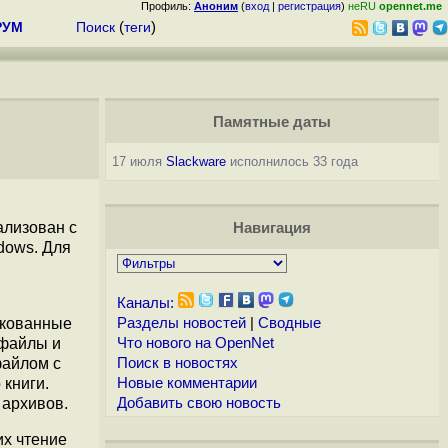
Профиль:
Аноним
(
вход
|
регистрация
)
неRU
opennet.me
РУМ
Поиск
(
теги
)
Памятные даты
17 июля
Slackware
исполнилось 33 года
ализован с
Навигация
dows. Для
Каналы:
пакованные
Разделы новостей
|
Сводные
е файлы и
Что нового на OpenNet
файлом с
Поиск в новостях
 книги.
Новые комментарии
 архивов.
Добавить свою новость
их чтение