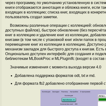
через программу, по умолчанию установленную в систе
книги отображаются аннотация и обложка книги, если т
входящих в коллекцию; списка книг, входящих в конкретн
пользователь создал заметки.
Возможны различные операции с коллекцией: обновле
доступных файлов), быстрое обновление (без пересчёта
книг в коллекцию и удаление книг из коллекции, добавл
книгами (в том числе с упаковкой книг и/или папок в пр
перемещение книг из коллекции в коллекцию. Доступно 
механизм закладок для быстрого доступа к книгам. Есть
Опционально доступен интерфейс для создания и подкл
библиотекам MLBookProc и MLPluginIfc (входят в состав 
Значимые изменения с момента выхода версии 4.0
Добавлена поддержка форматов odt, txt и md.
Для формата fb2 добавлено отображение первой ст