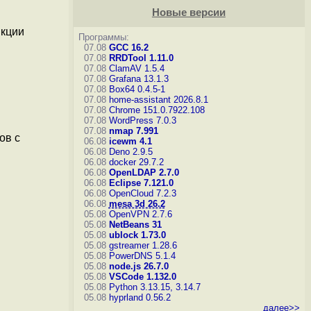
Новые версии
нкции
Программы:
07.08
GCC 16.2
07.08
RRDTool 1.11.0
07.08
ClamAV 1.5.4
07.08
Grafana 13.1.3
07.08
Box64 0.4.5-1
07.08
home-assistant 2026.8.1
07.08
Chrome 151.0.7922.108
07.08
WordPress 7.0.3
07.08
nmap 7.991
ов с
06.08
icewm 4.1
06.08
Deno 2.9.5
06.08
docker 29.7.2
06.08
OpenLDAP 2.7.0
06.08
Eclipse 7.121.0
06.08
OpenCloud 7.2.3
06.08
mesa 3d 26.2
05.08
OpenVPN 2.7.6
05.08
NetBeans 31
05.08
ublock 1.73.0
05.08
gstreamer 1.28.6
05.08
PowerDNS 5.1.4
05.08
node.js 26.7.0
05.08
VSCode 1.132.0
05.08
Python 3.13.15, 3.14.7
05.08
hyprland 0.56.2
далее>>