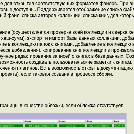
ме для открытия соответствующих форматов файлов. При 
аковые доступны. Поддерживается отображение списка фай
ый файл; списка авторов коллекции; списка книг, для котор
ние (осуществляется проверка всей коллекции и сверка х
 хеш-сумм), экспорт и импорт базы данных коллекции, доб
ение в коллекцию папок с книгами, добавление в коллекцию 
оцессе добавления), копирование книг коллекции в произвол
ручное редактирование записей о книгах в базе данных. Со
 возможность создавать пользовательские заметки к книгам.
ючения плагинов. Есть возможность открыть документацию
проекта), если таковая создана в процессе сборки.
раницы в качестве обложки, если обложка отсутствует.