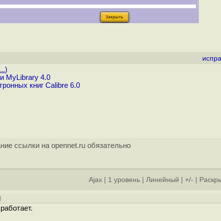
испра
..
)
 MyLibrary 4.0
онных книг Calibre 6.0
ние ссылки на opennet.ru обязательно
Ajax
|
1 уровень
|
Линейный
|
+/-
|
Раскры
]
работает.