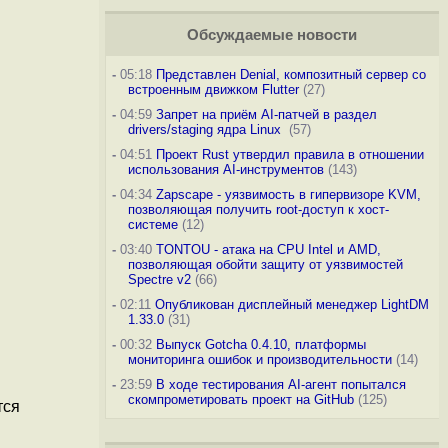
Обсуждаемые новости
-
05:18
Представлен Denial, композитный сервер со
встроенным движком Flutter
(27)
-
04:59
Запрет на приём AI-патчей в раздел
drivers/staging ядра Linux
(57)
-
04:51
Проект Rust утвердил правила в отношении
использования AI-инструментов
(143)
-
04:34
Zapscape - уязвимость в гипервизоре KVM,
позволяющая получить root-доступ к хост-
системе
(12)
-
03:40
TONTOU - атака на CPU Intel и AMD,
позволяющая обойти защиту от уязвимостей
Spectre v2
(66)
-
02:11
Опубликован дисплейный менеджер LightDM
1.33.0
(31)
-
00:32
Выпуск Gotcha 0.4.10, платформы
мониторинга ошибок и производительности
(14)
-
23:59
В ходе тестирования AI-агент попытался
скомпрометировать проект на GitHub
(125)
тся