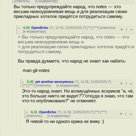
[
ответить
]
[
к модератору
]
Вы только предупреждайте народ, что notes --- это
весьма низкоуровневая вещь и для реализации своих
прикладных хотелок придётся потрудиться самому.
4.29
,
OpenEcho
(
?
), 12:42, 21/05/2025 [
^
] [
^^
] [
^^^
] [
ответить
]
+
–
/
[
к модератору
]
> Вы только предупреждайте народ, что notes --- это
весьма низкоуровневая вещь и
> для реализации своих прикладных хотелок придётся
потрудиться самому.
Вы правда думаете, что народ не знает как набить:
man git-notes
5.30
,
yet another anonymous
(
?
), 14:36, 21/05/2025 [
^
]
+
–
/
[
^^
] [
^^^
] [
ответить
]
[
к модератору
]
Это-то народ знает. Но возмущённых вскриков "и, чё,
это больше никто не видит?"/"откуда я знаю, что там
что-то опубликовано?" не отменяет.
6.31
,
OpenEcho
(
?
), 11:38, 22/05/2025 [
^
] [
^^
] [
^^^
]
+
–
/
[
ответить
]
[
к модератору
]
Я чевой-то ни одного крика не вижу :)