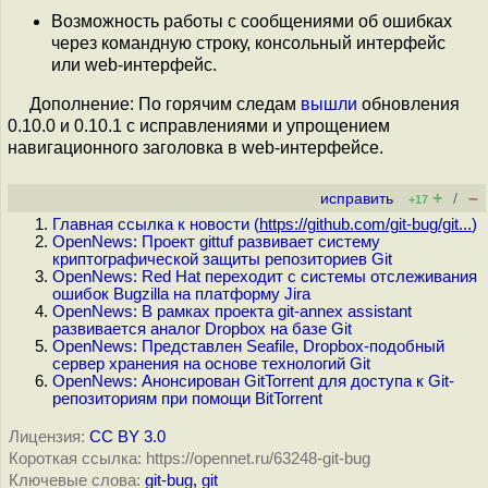
Возможность работы с сообщениями об ошибках
через командную строку, консольный интерфейс
или web-интерфейс.
Дополнение: По горячим следам
вышли
обновления
0.10.0 и 0.10.1 c исправлениями и упрощением
навигационного заголовка в web-интерфейсе.
+
–
исправить
/
+17
Главная ссылка к новости (
https://github.com/git-bug/git...
)
OpenNews: Проект gittuf развивает систему
криптографической защиты репозиториев Git
OpenNews: Red Hat переходит с системы отслеживания
ошибок Bugzilla на платформу Jira
OpenNews: В рамках проекта git-annex assistant
развивается аналог Dropbox на базе Git
OpenNews: Представлен Seafile, Dropbox-подобный
сервер хранения на основе технологий Git
OpenNews: Анонсирован GitTorrent для доступа к Git-
репозиториям при помощи BitTorrent
Лицензия:
CC BY 3.0
Короткая ссылка: https://opennet.ru/63248-git-bug
Ключевые слова:
git-bug
,
git