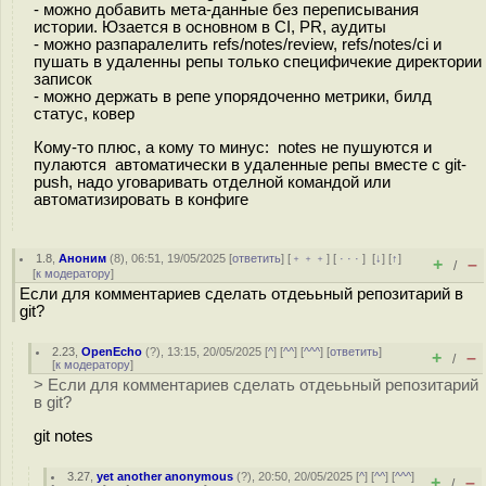
- можно добавить мета-данные без переписывания
истории. Юзается в основном в CI, PR, аудиты
- можно разпаралелить refs/notes/review, refs/notes/ci и
пушать в удаленны репы только специфичекие директории
записок
- можно держать в репе упорядоченно метрики, билд
статус, ковер
Кому-то плюс, а кому то минус: notes не пушуются и
пулаются автоматически в удаленные репы вместе с git-
push, надо уговаривать отделной командой или
автоматизировать в конфиге
1.8
,
Аноним
(
8
), 06:51, 19/05/2025 [
ответить
] [
﹢﹢﹢
] [
· · ·
]
[
↓
] [
↑
]
+
–
/
[
к модератору
]
Если для комментариев сделать отдеььный репозитарий в
git?
2.23
,
OpenEcho
(
?
), 13:15, 20/05/2025 [
^
] [
^^
] [
^^^
] [
ответить
]
+
–
/
[
к модератору
]
> Если для комментариев сделать отдеььный репозитарий
в git?
git notes
3.27
,
yet another anonymous
(
?
), 20:50, 20/05/2025 [
^
] [
^^
] [
^^^
]
+
–
/