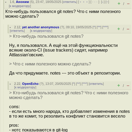
1.6
,
Аноним
(
5
), 23:47, 18/05/2025 [
ответить
] [
﹢﹢﹢
] [
· · ·
]
[
↓
] [
↑
]
+
–
/
[
к модератору
]
Кто-нибудь пользовался git notes? Что с ними полезного
можно сделать?
2.12
,
yet another anonymous
(
?
), 09:10, 19/05/2025 [
^
] [
^^
] [
^^^
]
+
–
/
[
ответить
]
[
к модератору
]
> Кто-нибудь пользовался git notes?
Ну, я пользовался. А ещё на этой функциональности
всякие около-CI (issue trackers) сидят, например
Attlassian'овские.
> Что с ними полезного можно сделать?
Да что придумаете. notes --- это объект в репозитории.
2.22
,
OpenEcho
(
?
), 13:07, 20/05/2025 [
^
] [
^^
] [
^^^
] [
ответить
]
+
–
/
[
к модератору
]
> Кто-нибудь пользовался git notes? Что с ними полезного
можно сделать?
cons:
- если есть много народа, кто добавляет изменения в notes
в то же комит, то резолвить конфликт становится весело
pros:
- нотс показываются в git-log