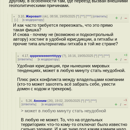
другому, в особенности там, где переезд вызван внешними
геополитическими причинами.
3.10
,
Жироватт
(
ok
), 08:58, 19/05/2025 [
^
] [
^^
] [
^^^
] [
ответить
]
+
–
/
[
↓
] [
к модератору
]
И как часто требуется переезжать, что это прямо
такая фишка?
И снова - почему не (возможно и подконтрольный
автору) хостинг в удобной юрисдикции, а гитхабы и
прочие типа альтернативы гитхаба в той же стране?
+3
4.17
,
qqqwwweeerrrtttyyy
(
?
), 16:16, 19/05/2025 [
^
] [
^^
] [
^^^
]
+
–
[
ответить
]
[
к модератору
]
/
Удобная юрисдикция, при нынешних мировых
тенденциях, может в любую минуту стать неудобной.
Плюс риск конфликта между владельцами компании
(кто-то может захотеть всё забрать себе, увести
домен с кодом и трекером).
–1
5.26
,
Аноним
(
26
), 19:02, 20/05/2025 [
^
] [
^^
] [
^^^
]
+
–
[
ответить
]
[
к модератору
]
/
> может в любую минуту стать неудобной
В любую не может. То, что на отдельных
территориях что-то кому-то отключат было известно
сильно заранее. И я не знаю под каким камнем надо