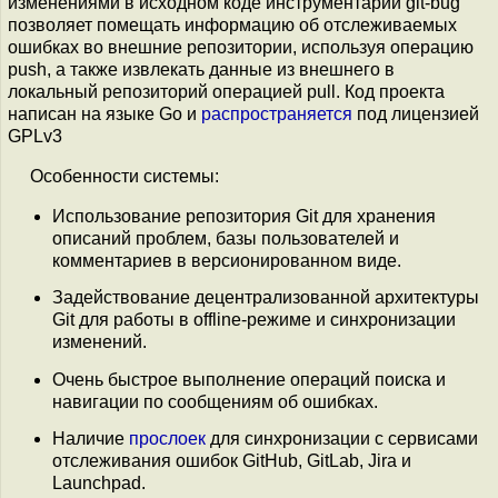
изменениями в исходном коде инструментарий git-bug
позволяет помещать информацию об отслеживаемых
ошибках во внешние репозитории, используя операцию
push, а также извлекать данные из внешнего в
локальный репозиторий операцией pull. Код проекта
написан на языке Go и
распространяется
под лицензией
GPLv3
Особенности системы:
Использование репозитория Git для хранения
описаний проблем, базы пользователей и
комментариев в версионированном виде.
Задействование децентрализованной архитектуры
Git для работы в offline-режиме и синхронизации
изменений.
Очень быстрое выполнение операций поиска и
навигации по сообщениям об ошибках.
Наличие
прослоек
для синхронизации с сервисами
отслеживания ошибок GitHub, GitLab, Jira и
Launchpad.