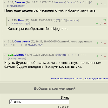
1.16
,
Аноним
(
16
), 15:31, 19/05/2025 [
ответить
] [
﹢﹢﹢
] [
· · ·
]
[
↓
] [
↑
]
+
–
/
[
к модератору
]
Надо еще децентрализованную wiki и форум замутить.
+1
2.19
,
User
(
??
), 16:42, 19/05/2025 [
^
] [
^^
] [
^^^
] [
ответить
]
+
–
[
к модератору
]
/
Хипстеры-изобретают-fossil.jpg, ага.
1.18
,
Соль земли
(
?
), 16:22, 19/05/2025
Скрыто ботом-модератором
+
–
/
[
﹢﹢﹢
] [
· · ·
] [
к модератору
]
1.28
,
Дмитрий
(
??
), 10:08, 21/05/2025 [
ответить
] [
﹢﹢﹢
] [
· · ·
]
+
–
/
[
к модератору
]
Круто, будем пробовать, если соответствует заявленным
фичам будем внедрять. Бриджи крутая штука.
игнорирование участников
|
лог модерирования
Добавить комментарий
Имя:
E-Mail: