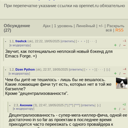
При перепечатке указание ссылки на opennet.ru обязательно
Обсуждение
Ajax
|
1 уровень
|
Линейный
|
+/-
|
Раскрыть
(27)
всё
|
RSS
–1
1.1
,
freehck
(
ok
), 22:22, 18/05/2025 [
ответить
] [
﹢﹢﹢
] [
· · ·
]
+
–
[
к модератору
]
/
Звучит, как потенциально неплохой новый бэкенд для
Emacs Forge. =)
–4
1.2
,
Dzen Python
(
ok
), 22:37, 18/05/2025 [
ответить
] [
﹢﹢﹢
] [
· · ·
]
[
↓
]
+
–
[
к модератору
]
/
Чем бы дитё не тешилось - лишь бы не вешалось.
Какие ломающие фичи тут есть, которых нет в той же
багзилле?
Кроме "децентрализованности".
+2
2.3
,
Аноним
(
3
), 22:47, 18/05/2025 [
^
] [
^^
] [
^^^
] [
ответить
]
[
↓
]
+
–
[
к модератору
]
/
Децентрализованность - супер-мега-киллер-фича, одной ее
достаточно in so far as проектам в последнее время
приходится часто переезжать с одного провайдера к