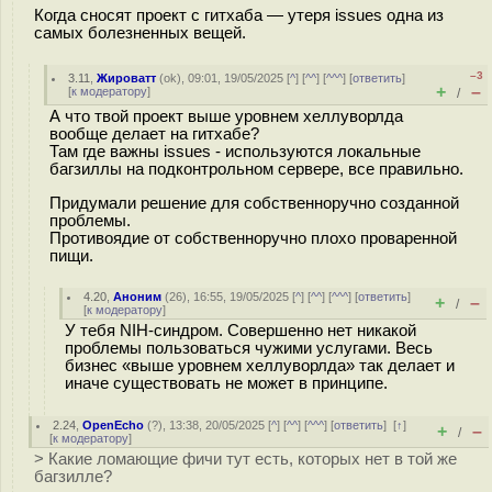
Когда сносят проект с гитхаба — утеря issues одна из
самых болезненных вещей.
–3
3.11
,
Жироватт
(
ok
), 09:01, 19/05/2025 [
^
] [
^^
] [
^^^
] [
ответить
]
+
–
[
к модератору
]
/
А что твой проект выше уровнем хеллуворлда
вообще делает на гитхабе?
Там где важны issues - используются локальные
багзиллы на подконтрольном сервере, все правильно.
Придумали решение для собственноручно созданной
проблемы.
Противоядие от собственноручно плохо проваренной
пищи.
4.20
,
Аноним
(
26
), 16:55, 19/05/2025 [
^
] [
^^
] [
^^^
] [
ответить
]
+
–
/
[
к модератору
]
У тебя NIH-синдром. Совершенно нет никакой
проблемы пользоваться чужими услугами. Весь
бизнес «выше уровнем хеллуворлда» так делает и
иначе существовать не может в принципе.
2.24
,
OpenEcho
(
?
), 13:38, 20/05/2025 [
^
] [
^^
] [
^^^
] [
ответить
]
[
↑
]
+
–
/
[
к модератору
]
> Какие ломающие фичи тут есть, которых нет в той же
багзилле?