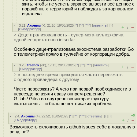
жить, чтобы не успеть заранее вывезти всё ценное с
поражённых территорий и наблюдать за карнавалом
издалека.
3.21
,
Аноним
(
-
), 21:10, 19/05/2025 [
^
] [
^^
] [
^^^
] [
ответить
]
[
↑
]
+
–
/
[
к модератору
]
> Децентрализованность - супер-мега-киллер-фича,
одной ее достаточно in so far
Особенно децентрализована экосистема разработки Go
с телеметрией прямо в тулчейне от корпорации добра.
3.25
,
freehck
(
ok
), 17:13, 20/05/2025 [
^
] [
^^
] [
^^^
] [
ответить
]
+
–
/
[
к модератору
]
> в последнее время приходится часто переезжать
с одного провайдера к другому
Часто переезжать? А чего при первой необходимости в
переезде не взяли сразу онпрем-решение?
Gitlab / Gitea во внутреннюю инфраструктуру
вкатываешь -- и больше нет никаких проблем.
+5
2.4
,
Аноним
(
4
), 22:52, 18/05/2025 [
^
] [
^^
] [
^^^
] [
ответить
]
[
↓
] [
↑
]
+
–
[
к модератору
]
/
Возможность склонировать github issues себе в локальную
репу, не?