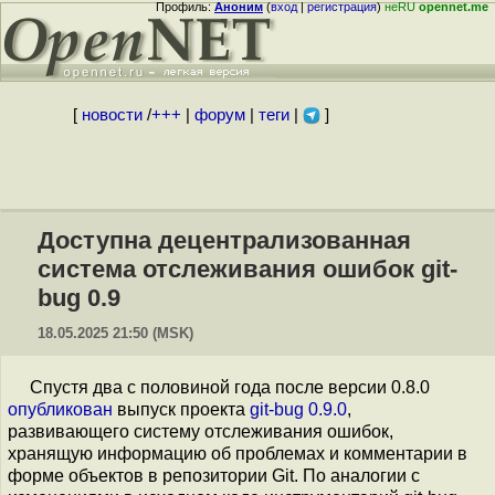
Профиль:
Аноним
(
вход
|
регистрация
)
неRU
opennet.me
[
новости
/
+++
|
форум
|
теги
|
]
Доступна децентрализованная
система отслеживания ошибок git-
bug 0.9
18.05.2025 21:50 (MSK)
Спустя два с половиной года после версии 0.8.0
опубликован
выпуск проекта
git-bug 0.9.0
,
развивающего систему отслеживания ошибок,
хранящую информацию об проблемах и комментарии в
форме объектов в репозитории Git. По аналогии с