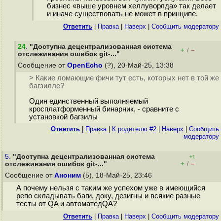
бизнес «выше уровнем хеллуворлда» так делает
и иначе существовать не может в принципе.
Ответить
|
Правка
|
Наверх
|
Cообщить модератору
24
.
"Доступна децентрализованная система
+
–
/
отслеживания ошибок git-..."
Сообщение от
OpenEcho
(?), 20-Май-25, 13:38
> Какие ломающие фичи тут есть, которых нет в той же
багзилле?
Один единственный выполняемый
кросплатформенный бинарник, - сравните с
установкой багзилы
Ответить
|
Правка
|
К родителю #2
|
Наверх
|
Cообщить
модератору
5.
"Доступна децентрализованная система
+1
+
–
отслеживания ошибок git-..."
/
Сообщение от
Аноним
(5), 18-Май-25, 23:46
А почему нельзя с таким же успехом уже в имеющийся
репо складывать баги, доку, дезигны и всякие разные
тесты от QA и автоматедQA?
Ответить
|
Правка
|
Наверх
|
Cообщить модератору