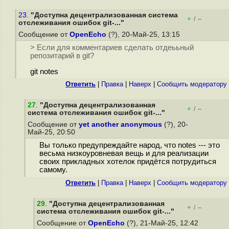
23.
"Доступна децентрализованная система
+
–
/
отслеживания ошибок git-..."
Сообщение от
OpenEcho
(?), 20-Май-25, 13:15
> Если для комментариев сделать отдеььный
репозитарий в git?
git notes
Ответить
|
Правка
|
Наверх
|
Cообщить модератору
27
.
"Доступна децентрализованная
+
–
/
система отслеживания ошибок git-..."
Сообщение от
yet another anonymous
(?), 20-
Май-25, 20:50
Вы только предупреждайте народ, что notes --- это
весьма низкоуровневая вещь и для реализации
своих прикладных хотелок придётся потрудиться
самому.
Ответить
|
Правка
|
Наверх
|
Cообщить модератору
29
.
"Доступна децентрализованная
+
–
/
система отслеживания ошибок git-..."
Сообщение от
OpenEcho
(?), 21-Май-25, 12:42