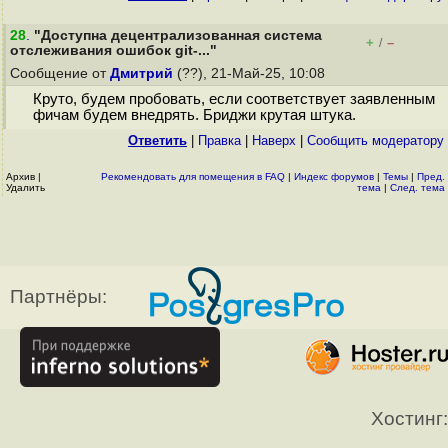
28
.
"Доступна децентрализованная система
+
–
/
отслеживания ошибок git-..."
Сообщение от
Дмитрий
(??), 21-Май-25, 10:08
Круто, будем пробовать, если соответствует заявленным
фичам будем внедрять. Бриджи крутая штука.
Ответить
|
Правка
|
Наверх
|
Cообщить модератору
Архив
|
Рекомендовать для помещения в FAQ
|
Индекс форумов
|
Темы
|
Пред.
Удалить
тема
|
След. тема
Партнёры:
Хостинг: