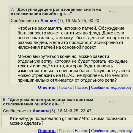
7.
"Доступна децентрализованная система
+
–
/
отслеживания ошибок git-..."
Сообщение от
Аноним
(7), 19-Май-25, 00:20
Чтобы не захламлять историю патчей. Обсуждение
бага запросто может скатиться во флуд. Даже если
оно не скатилось, там могут быть десятки репортов от
разных людей, и всё это происходит асинхронно от
наложения патчей на основной проект.
Можно выкрутиться конечно, можно завести
отдельную ветку, которая не будет трогать исходные
тексты или ещё что-то, которая будет вносить
изменения только в описания багов. Такую ветку легко
можно отребазить на HEAD, не проблема. Но чем это
принципиально отличается от отдельного репа?
Ответить
|
Правка
|
Наверх
|
Cообщить модератору
6.
"Доступна децентрализованная система
+
–
/
отслеживания ошибок git-..."
Сообщение от
Аноним
(5), 18-Май-25, 23:47
Кто-нибудь пользовался git notes? Что с ними полезного
можно сделать?
Ответить
|
Правка
|
Наверх
|
Cообщить модератору