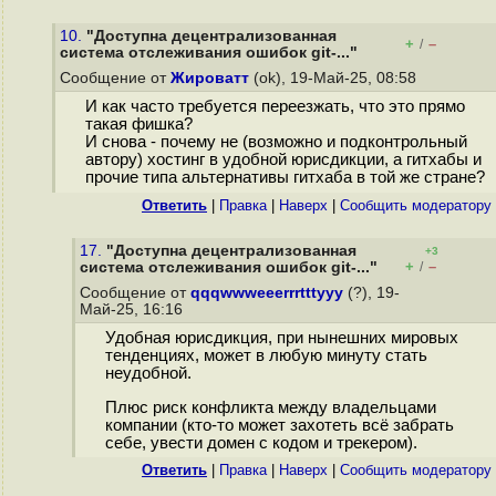
10.
"Доступна децентрализованная
+
–
/
система отслеживания ошибок git-..."
Сообщение от
Жироватт
(ok), 19-Май-25, 08:58
И как часто требуется переезжать, что это прямо
такая фишка?
И снова - почему не (возможно и подконтрольный
автору) хостинг в удобной юрисдикции, а гитхабы и
прочие типа альтернативы гитхаба в той же стране?
Ответить
|
Правка
|
Наверх
|
Cообщить модератору
17.
"Доступна децентрализованная
+3
+
–
система отслеживания ошибок git-..."
/
Сообщение от
qqqwwweeerrrtttyyy
(?), 19-
Май-25, 16:16
Удобная юрисдикция, при нынешних мировых
тенденциях, может в любую минуту стать
неудобной.
Плюс риск конфликта между владельцами
компании (кто-то может захотеть всё забрать
себе, увести домен с кодом и трекером).
Ответить
|
Правка
|
Наверх
|
Cообщить модератору