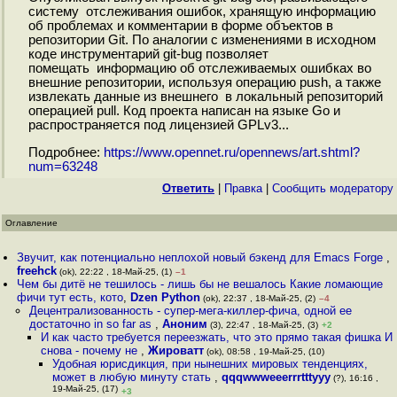
систему отслеживания ошибок, хранящую информацию
об проблемах и комментарии в форме объектов в
репозитории Git. По аналогии с изменениями в исходном
коде инструментарий git-bug позволяет
помещать информацию об отслеживаемых ошибках во
внешние репозитории, используя операцию push, а также
извлекать данные из внешнего в локальный репозиторий
операцией pull. Код проекта написан на языке Go и
распространяется под лицензией GPLv3...
Подробнее:
https://www.opennet.ru/opennews/art.shtml?
num=63248
Ответить
|
Правка
|
Cообщить модератору
Оглавление
Звучит, как потенциально неплохой новый бэкенд для Emacs Forge
,
freehck
(ok), 22:22 , 18-Май-25, (1)
–1
Чем бы дитё не тешилось - лишь бы не вешалось Какие ломающие
фичи тут есть, кото
,
Dzen Python
(ok), 22:37 , 18-Май-25, (2)
–4
Децентрализованность - супер-мега-киллер-фича, одной ее
достаточно in so far as
,
Аноним
(3), 22:47 , 18-Май-25, (3)
+2
И как часто требуется переезжать, что это прямо такая фишка И
снова - почему не
,
Жироватт
(ok), 08:58 , 19-Май-25, (10)
Удобная юрисдикция, при нынешних мировых тенденциях,
может в любую минуту стать
,
qqqwwweeerrrtttyyy
(?), 16:16 ,
19-Май-25, (17)
+3