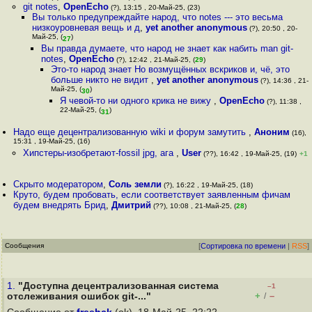
git notes
,
OpenEcho
(?), 13:15 , 20-Май-25, (23)
Вы только предупреждайте народ, что notes --- это весьма
низкоуровневая вещь и д
,
yet another anonymous
(?), 20:50 , 20-
Май-25, (
)
27
Вы правда думаете, что народ не знает как набить man git-
notes
,
OpenEcho
(?), 12:42 , 21-Май-25, (
29
)
Это-то народ знает Но возмущённых вскриков и, чё, это
больше никто не видит
,
yet another anonymous
(?), 14:36 , 21-
Май-25, (
)
30
Я чевой-то ни одного крика не вижу
,
OpenEcho
(?), 11:38 ,
22-Май-25, (
)
31
Надо еще децентрализованную wiki и форум замутить
,
Аноним
(16),
15:31 , 19-Май-25, (16)
Хипстеры-изобретают-fossil jpg, ага
,
User
(??), 16:42 , 19-Май-25, (19)
+1
Скрыто модератором
,
Соль земли
(?), 16:22 , 19-Май-25, (18)
Круто, будем пробовать, если соответствует заявленным фичам
будем внедрять Брид
,
Дмитрий
(??), 10:08 , 21-Май-25, (
28
)
Сообщения
[
Сортировка по времени
|
RSS
]
1.
"Доступна децентрализованная система
–1
+
–
отслеживания ошибок git-..."
/