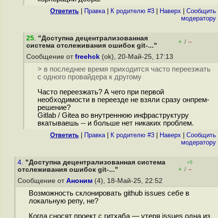
Ответить
|
Правка
|
К родителю #3
|
Наверх
|
Cообщить
модератору
25
.
"Доступна децентрализованная
+
–
/
система отслеживания ошибок git-..."
Сообщение от
freehck
(ok), 20-Май-25, 17:13
> в последнее время приходится часто переезжать
с одного провайдера к другому
Часто переезжать? А чего при первой
необходимости в переезде не взяли сразу онпрем-
решение?
Gitlab / Gitea во внутреннюю инфраструктуру
вкатываешь -- и больше нет никаких проблем.
Ответить
|
Правка
|
К родителю #3
|
Наверх
|
Cообщить
модератору
4.
"Доступна децентрализованная система
+5
+
–
отслеживания ошибок git-..."
/
Сообщение от
Аноним
(4), 18-Май-25, 22:52
Возможность склонировать github issues себе в
локальную репу, не?
Когда сносят проект с гитхаба — утеря issues одна из