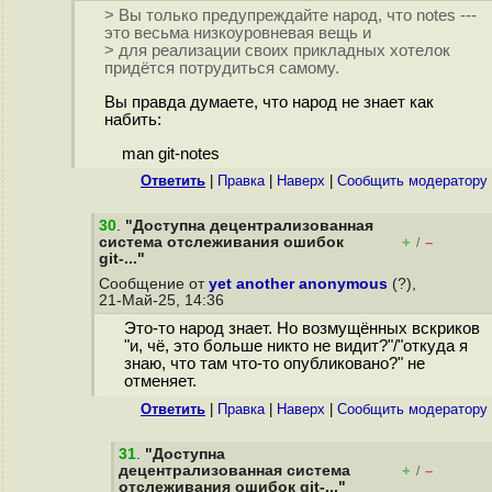
> Вы только предупреждайте народ, что notes ---
это весьма низкоуровневая вещь и
> для реализации своих прикладных хотелок
придётся потрудиться самому.
Вы правда думаете, что народ не знает как
набить:
man git-notes
Ответить
|
Правка
|
Наверх
|
Cообщить модератору
30
.
"Доступна децентрализованная
система отслеживания ошибок
+
–
/
git-..."
Сообщение от
yet another anonymous
(?),
21-Май-25, 14:36
Это-то народ знает. Но возмущённых вскриков
"и, чё, это больше никто не видит?"/"откуда я
знаю, что там что-то опубликовано?" не
отменяет.
Ответить
|
Правка
|
Наверх
|
Cообщить модератору
31
.
"Доступна
децентрализованная система
+
–
/
отслеживания ошибок git-..."