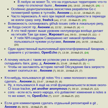
В любую не может То, что на отдельных территориях что-то
кому-то отключат было
,
Аноним
(26), 19:02 , 20-Май-25, (
26
)
–1
Особенно децентрализована экосистема разработки Go с
телеметрией прямо в тулчейн
,
Аноним
(-), 21:10 , 19-Май-25, (21)
Часто переезжать А чего при первой необходимости в переезде
не взяли сразу онпр
,
freehck
(ok), 17:13 , 20-Май-25, (
25
)
Возможность склонировать github issues себе в локальную репу,
не Когда сносят пр
,
Аноним
(4), 22:52 , 18-Май-25, (4)
+5
А что твой проект выше уровнем хеллуворлда вообще делает
на гитхабе Там где важн
,
Жироватт
(ok), 09:01 , 19-Май-25, (11)
–3
У тебя NIH-синдром Совершенно нет никакой проблемы
пользоваться чужими услугами
,
Аноним
(26), 16:55 , 19-Май-25,
(20)
Один единственный выполняемый кросплатформенный бинарник, -
сравните с установко
,
OpenEcho
(?), 13:38 , 20-Май-25, (
24
)
А почему нельзя с таким же успехом уже в имеющийся репо
складывать баги, доку, д
,
Аноним
(5), 23:46 , 18-Май-25, (5)
+1
Чтобы не захламлять историю патчей Обсуждение бага запросто
может скатиться во
,
Аноним
(7), 00:20 , 19-Май-25, (7)
Кто-нибудь пользовался git notes Что с ними полезного можно
сделать
,
Аноним
(5), 23:47 , 18-Май-25, (6)
Ну, я пользовался А ещё на этой функциональности всякие около-
CI issue tracker
,
yet another anonymous
(?), 09:10 , 19-Май-25, (12)
cons - если есть много народа, кто добавляет изменения в notes в
то же комит, то
,
OpenEcho
(?), 13:07 , 20-Май-25, (22)
Если для комментариев сделать отдеььный репозитарий в git
,
Аноним
(8), 06:51 , 19-Май-25, (8)