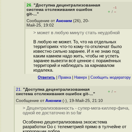
26
.
"Доступна децентрализованная
–1
система отслеживания ошибок
+
–
/
git-..."
Сообщение от
Аноним
(26), 20-
Май-25, 19:02
> может в любую минуту стать неудобной
В любую не может. То, что на отдельных
территориях что-то кому-то отключат было
известно сильно заранее. И я не знаю под
каким камнем надо жить, чтобы не успеть
заранее вывезти всё ценное с поражённых
территорий и наблюдать за карнавалом
издалека.
Ответить
|
Правка
|
Наверх
|
Cообщить модератору
21.
"Доступна децентрализованная
+
–
/
система отслеживания ошибок git-..."
Сообщение от
Аноним
(-), 19-Май-25, 21:10
> Децентрализованность - супер-мега-киллер-фича,
одной ее достаточно in so far
Особенно децентрализована экосистема
разработки Go с телеметрией прямо в тулчейне от
корпорации добра.