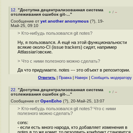
12.
"Доступна децентрализованная система
+
–
/
отслеживания ошибок git-..."
Сообщение от
yet another anonymous
(?), 19-
Май-25, 09:10
> Кто-нибудь пользовался git notes?
Ну, я пользовался. А ещё на этой функциональности
всякие около-CI (issue trackers) сидят, например
Attlassian'овские.
> Что с ними полезного можно сделать?
Да что придумаете. notes --- это объект в репозитории.
Ответить
|
Правка
|
Наверх
|
Cообщить модератору
22.
"Доступна децентрализованная система
+
–
/
отслеживания ошибок git-..."
Сообщение от
OpenEcho
(?), 20-Май-25, 13:07
> Кто-нибудь пользовался git notes? Что с ними
полезного можно сделать?
cons:
- если есть много народа, кто добавляет изменения в
notes в то же комит, то резолвить конфликт становится