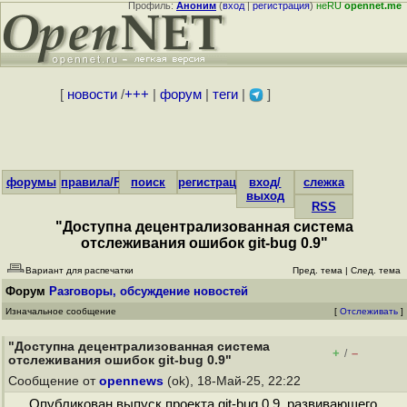
Профиль:
Аноним
(
вход
|
регистрация
)
неRU
opennet.me
[
новости
/
+++
|
форум
|
теги
|
]
форумы
правила/FAQ
поиск
регистрация
вход/
слежка
выход
RSS
"Доступна децентрализованная система
отслеживания ошибок git-bug 0.9"
Вариант для распечатки
Пред. тема
|
След. тема
Форум
Разговоры, обсуждение новостей
Изначальное сообщение
[
Отслеживать
]
"Доступна децентрализованная система
+
–
/
отслеживания ошибок git-bug 0.9"
Сообщение от
opennews
(ok), 18-Май-25, 22:22
Опубликован выпуск проекта git-bug 0.9, развивающего