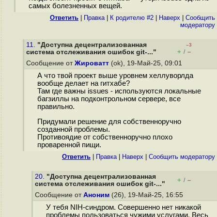
самых болезненных вещей.
Ответить
|
Правка
|
К родителю #2
|
Наверх
|
Cообщить
модератору
11.
"Доступна децентрализованная
–3
+
–
система отслеживания ошибок git-..."
/
Сообщение от
Жироватт
(ok), 19-Май-25, 09:01
А что твой проект выше уровнем хеллуворлда
вообще делает на гитхабе?
Там где важны issues - используются локальные
багзиллы на подконтрольном сервере, все
правильно.
Придумали решение для собственноручно
созданной проблемы.
Противоядие от собственноручно плохо
проваренной пищи.
Ответить
|
Правка
|
Наверх
|
Cообщить модератору
20.
"Доступна децентрализованная
+
–
/
система отслеживания ошибок git-..."
Сообщение от
Аноним
(26), 19-Май-25, 16:55
У тебя NIH-синдром. Совершенно нет никакой
проблемы пользоваться чужими услугами. Весь