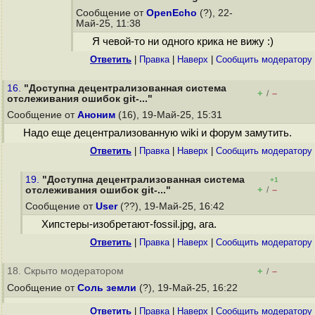
Сообщение от
OpenEcho
(?), 22-
Май-25, 11:38
Я чевой-то ни одного крика не вижу :)
Ответить
|
Правка
|
Наверх
|
Cообщить модератору
16.
"Доступна децентрализованная система
+
–
/
отслеживания ошибок git-..."
Сообщение от
Аноним
(16), 19-Май-25, 15:31
Надо еще децентрализованную wiki и форум замутить.
Ответить
|
Правка
|
Наверх
|
Cообщить модератору
19.
"Доступна децентрализованная система
+1
+
–
отслеживания ошибок git-..."
/
Сообщение от
User
(??), 19-Май-25, 16:42
Хипстеры-изобретают-fossil.jpg, ага.
Ответить
|
Правка
|
Наверх
|
Cообщить модератору
18. Скрыто модератором
+
–
/
Сообщение от
Соль земли
(?), 19-Май-25, 16:22
Ответить
|
Правка
|
Наверх
|
Cообщить модератору