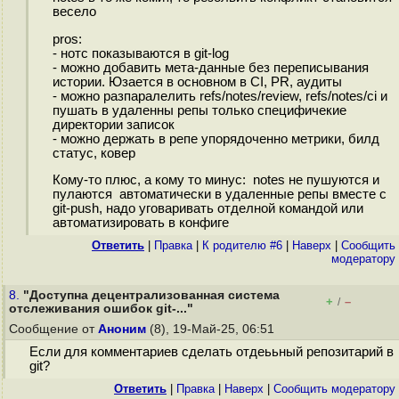
весело
pros:
- нотс показываются в git-log
- можно добавить мета-данные без переписывания
истории. Юзается в основном в CI, PR, аудиты
- можно разпаралелить refs/notes/review, refs/notes/ci и
пушать в удаленны репы только специфичекие
директории записок
- можно держать в репе упорядоченно метрики, билд
статус, ковер
Кому-то плюс, а кому то минус: notes не пушуются и
пулаются автоматически в удаленные репы вместе с
git-push, надо уговаривать отделной командой или
автоматизировать в конфиге
Ответить
|
Правка
|
К родителю #6
|
Наверх
|
Cообщить
модератору
8.
"Доступна децентрализованная система
+
–
/
отслеживания ошибок git-..."
Сообщение от
Аноним
(8), 19-Май-25, 06:51
Если для комментариев сделать отдеььный репозитарий в
git?
Ответить
|
Правка
|
Наверх
|
Cообщить модератору