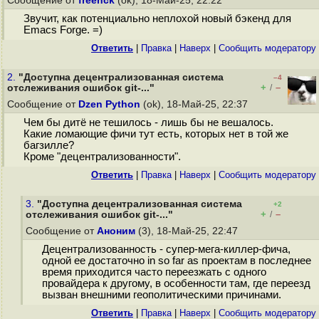
Сообщение от
freehck
(ok), 18-Май-25, 22:22
Звучит, как потенциально неплохой новый бэкенд для
Emacs Forge. =)
Ответить
|
Правка
|
Наверх
|
Cообщить модератору
2.
"Доступна децентрализованная система
–4
+
–
отслеживания ошибок git-..."
/
Сообщение от
Dzen Python
(ok), 18-Май-25, 22:37
Чем бы дитё не тешилось - лишь бы не вешалось.
Какие ломающие фичи тут есть, которых нет в той же
багзилле?
Кроме "децентрализованности".
Ответить
|
Правка
|
Наверх
|
Cообщить модератору
3.
"Доступна децентрализованная система
+2
+
–
отслеживания ошибок git-..."
/
Сообщение от
Аноним
(3), 18-Май-25, 22:47
Децентрализованность - супер-мега-киллер-фича,
одной ее достаточно in so far as проектам в последнее
время приходится часто переезжать с одного
провайдера к другому, в особенности там, где переезд
вызван внешними геополитическими причинами.
Ответить
|
Правка
|
Наверх
|
Cообщить модератору