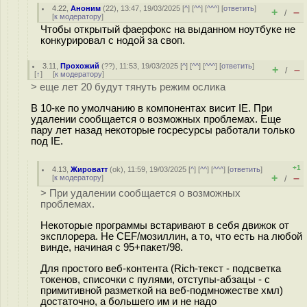
4.22
,
Аноним
(
22
), 13:47, 19/03/2025 [
^
] [
^^
] [
^^^
] [
ответить
]
+
–
/
[
к модератору
]
Чтобы открытый фаерфокс на выданном ноутбуке не
конкурировал с нодой за своп.
3.11
,
Прохожий
(
??
), 11:53, 19/03/2025 [
^
] [
^^
] [
^^^
] [
ответить
]
+
–
/
[
↑
] [
к модератору
]
> еще лет 20 будут тянуть режим ослика
В 10-ке по умолчанию в компонентах висит IE. При
удалении сообщается о возможных проблемах. Еще
пару лет назад некоторые госресурсы работали только
под IE.
+1
4.13
,
Жироватт
(
ok
), 11:59, 19/03/2025 [
^
] [
^^
] [
^^^
] [
ответить
]
+
–
[
к модератору
]
/
> При удалении сообщается о возможных
проблемах.
Некоторые программы встаривают в себя движок от
эксплорера. Не CEF/мозиллин, а то, что есть на любой
винде, начиная с 95+пакет/98.
Для простого веб-контента (Rich-текст - подсветка
токенов, списочки с пулями, отступы-абзацы - с
примитивной разметкой на веб-подмножестве хмл)
достаточно, а большего им и не надо