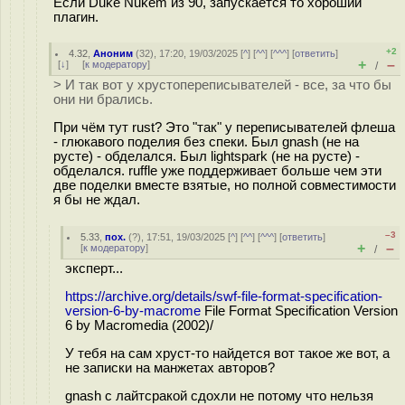
Если Duke Nukem из 90, запускается то хороший
плагин.
+2
4.32
,
Аноним
(
32
), 17:20, 19/03/2025 [
^
] [
^^
] [
^^^
] [
ответить
]
+
–
[
↓
] [
к модератору
]
/
> И так вот у хрустопереписывателей - все, за что бы
они ни брались.
При чём тут rust? Это "так" у переписывателей флеша
- глюкавого поделия без спеки. Был gnash (не на
русте) - обделался. Был lightspark (не на русте) -
обделался. ruffle уже поддерживает больше чем эти
две поделки вместе взятые, но полной совместимости
я бы не ждал.
–3
5.33
,
пох.
(
?
), 17:51, 19/03/2025 [
^
] [
^^
] [
^^^
] [
ответить
]
+
–
[
к модератору
]
/
эксперт...
https://archive.org/details/swf-file-format-specification-
version-6-by-macrome
File Format Specification Version
6 by Macromedia (2002)/
У тебя на сам хруст-то найдется вот такое же вот, а
не записки на манжетах авторов?
gnash с лайтcpaкой сдохли не потому что нельзя