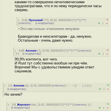
какими-то совершенно нечеловеческими
трудозатратами, что я по нему периодически часы
сверяю.
–1
5.42
,
Прохожий
(
??
), 01:02, 20/03/2025 [
^
] [
^^
] [
^^^
]
+
–
[
ответить
]
[
к модератору
]
/
>Это настолько эталонное ненужно
Бракоделам и неосиляторам - да, ненужно.
Остальным - очень даже нужно.
–1
4.40
,
Аноним
(
7
), 22:49, 19/03/2025 [
^
] [
^^
] [
^^^
] [
ответить
]
+
–
[
↑
] [
к модератору
]
/
99,9% контента, вот чего.
И Rust тут собственно вообше ни при чём.
Впрочем! Мы с удовольствимем увидим ответ
сишников.
+2
1.4
,
Аноним
(
4
), 11:15, 19/03/2025 [
ответить
] [
﹢﹢﹢
] [
· · ·
]
[
↓
] [
↑
]
+
–
[
к модератору
]
/
Но зачем?
+1
2.8
,
Жироватт
(
ok
), 11:42, 19/03/2025 [
^
] [
^^
] [
^^^
] [
ответить
]
[
↓
]
+
–
[
к модератору
]
/