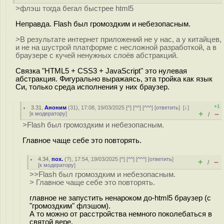
>флэш тогда бегал быстрее html5
Неправда. Flash был громоздким и небезопасным.
>В результате интернет приложений не у нас, а у китайцев,
и не на шустрой платформе с несложной разработкой, а в
браузере с кучей ненужных слоёв абстракций.
Связка "HTML5 + CSS3 + JavaScript" это нулевая
абстракция. Фигурально выражаясь, эта тройка как язык
Си, только среда исполнения у них браузер.
+1
3.31
,
Аноним
(
31
), 17:08, 19/03/2025 [
^
] [
^^
] [
^^^
] [
ответить
]
[
↓
]
+
–
[
к модератору
]
/
>Flash был громоздким и небезопасным.
Главное чаще себе это повторять.
4.34
,
пох.
(
?
), 17:54, 19/03/2025 [
^
] [
^^
] [
^^^
] [
ответить
]
+
–
/
[
к модератору
]
>>Flash был громоздким и небезопасным.
> Главное чаще себе это повторять.
главное не запустить ненароком до-html5 браузер (с
"громоздким" флэшом).
А то можно от расстройства немного поколебаться в
святой вере.