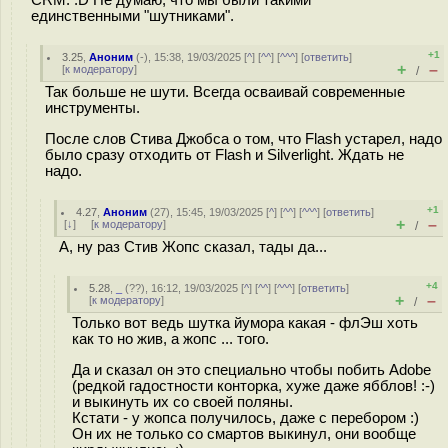
CRM. :D Не думаю, что мы были такими
единственными "шутниками".
+1
3.25
,
Аноним
(
-
), 15:38, 19/03/2025 [
^
] [
^^
] [
^^^
] [
ответить
]
+
–
[
к модератору
]
/
Так больше не шути. Всегда осваивай современные
инструменты.
После слов Стива Джобса о том, что Flash устарел, надо
было сразу отходить от Flash и Silverlight. Ждать не
надо.
+1
4.27
,
Аноним
(
27
), 15:45, 19/03/2025 [
^
] [
^^
] [
^^^
] [
ответить
]
+
–
[
↓
] [
к модератору
]
/
А, ну раз Стив Жопс сказал, тады да...
+4
5.28
,
_
(
??
), 16:12, 19/03/2025 [
^
] [
^^
] [
^^^
] [
ответить
]
+
–
[
к модератору
]
/
Только вот ведь шутка йумора какая - флЭш хоть
как то но жив, а жопс ... того.
Да и сказал он это специально чтобы побить Adobe
(редкой гадостности конторка, хуже даже ябблов! :-)
и выкинуть их со своей поляны.
Кстати - у жопса получилось, даже с перебором :)
Он их не только со смартов выкинул, они вообще