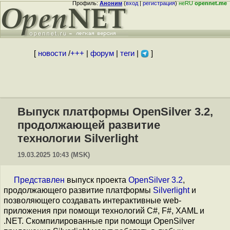
Профиль:
Аноним
(
вход
|
регистрация
)
неRU
opennet.me
[
новости
/
+++
|
форум
|
теги
|
]
Выпуск платформы OpenSilver 3.2,
продолжающей развитие
технологии Silverlight
19.03.2025 10:43 (MSK)
Представлен
выпуск проекта
OpenSilver 3.2
,
продолжающего развитие платформы
Silverlight
и
позволяющего создавать интерактивные web-
приложения при помощи технологий C#, F#, XAML и
.NET. Скомпилированные при помощи OpenSilver