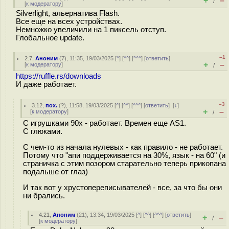
+
–
/
[
к модератору
]
Silverlight, альернатива Flash.
Все еще на всех устройствах.
Немножко увеличили на 1 пиксель отступ.
Глобальное update.
–1
2.7
,
Аноним
(
7
), 11:35, 19/03/2025 [
^
] [
^^
] [
^^^
] [
ответить
]
+
–
[
к модератору
]
/
https://ruffle.rs/downloads
И даже работает.
–3
3.12
,
пох.
(
?
), 11:58, 19/03/2025 [
^
] [
^^
] [
^^^
] [
ответить
]
[
↓
]
+
–
[
к модератору
]
/
С игрушками 90х - работает. Времен еще AS1.
С глюками.
С чем-то из начала нулевых - как правило - не работает.
Потому что "апи поддерживается на 30%, язык - на 60" (и
страничка с этим позором старательно теперь прикопана
подальше от глаз)
И так вот у хрустопереписывателей - все, за что бы они
ни брались.
4.21
,
Аноним
(
21
), 13:34, 19/03/2025 [
^
] [
^^
] [
^^^
] [
ответить
]
+
–
/
[
к модератору
]