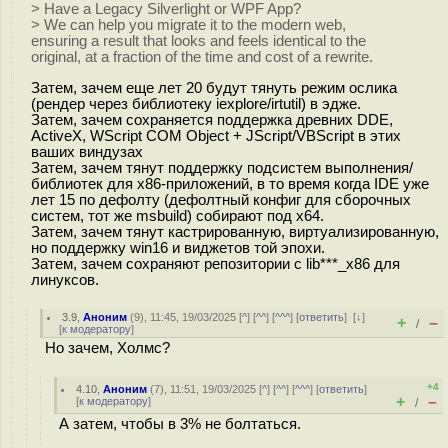
> Have a Legacy Silverlight or WPF App?
> We can help you migrate it to the modern web,
ensuring a result that looks and feels identical to the
original, at a fraction of the time and cost of a rewrite.
Затем, зачем еще лет 20 будут тянуть режим ослика
(рендер через библиотеку iexplore/irtutil) в эдже.
Затем, зачем сохраняется поддержка древних DDE,
ActiveX, WScript COM Object + JScript/VBScript в этих
ваших виндузах
Затем, зачем тянут поддержку подсистем выполнения/
библиотек для x86-приложений, в то время когда IDE уже
лет 15 по дефолту (дефолтный конфиг для сборочных
систем, тот же msbuild) собирают под х64.
Затем, зачем тянут кастрированную, виртуализированную,
но поддержку win16 и виджетов той эпохи.
Затем, зачем сохраняют репозитории с lib***_х86 для
линуксов.
3.9
,
Аноним
(
9
), 11:45, 19/03/2025 [
^
] [
^^
] [
^^^
] [
ответить
]
[
↓
]
+
–
/
[
к модератору
]
Но зачем, Холмс?
+4
4.10
,
Аноним
(
7
), 11:51, 19/03/2025 [
^
] [
^^
] [
^^^
] [
ответить
]
+
–
[
к модератору
]
/
А затем, чтобы в 3% не болтаться.