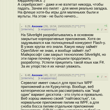
кирдыкнулись :)
А серебросвет - даже и не взлетал никогда, чтобы
падать. Зачем его пилят - для меня реально загадка.
На флеше хотя-бы игры для маленьких были и
мульты. На этом - не было ничего...
+1
6.29
,
Аноним
(
29
), 16:54, 19/03/2025 [
^
] [
^^
] [
^^^
]
+
–
[
ответить
]
[
к модератору
]
/
На Silverlight разрабатывались в основном
закрытые корпоративные приложения. Хотя он
задумывался как полноценный конкурент Flash-у.
В узких кругах его знали. Какую нишу займёт
OpenSilver не знаю, и вообще займёт ли?
Майкрософт сам закрыл технологию Silverlight, но
эти парни почему-то решили продолжить
разработку. Успели прицепить такой язык как F#.
За их упорство я их начал уважать.
6.48
,
Аноним
(
48
), 22:17, 20/03/2025 [
^
] [
^^
] [
^^^
]
+
–
/
[
ответить
]
[
к модератору
]
Сервелат имеет смысл для простых WPF
приложений a-ля Куркулятор. Вообще, веб
категорически нельзя рассматривать как "ещё
один" вариант десктопа - это глупо и провально.
Веб хорош именно своей "лайтовостью", т.е.
нормальное приложение пилим на WPF, а для
сноба босса пилим отдельное приложение