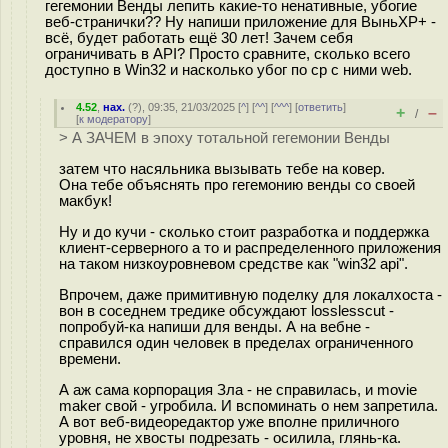
гегемонии Венды лепить какие-то ненативные, убогие
веб-странички?? Ну напиши приложение для ВыньXP+ -
всё, будет работать ещё 30 лет! Зачем себя
ограничивать в API? Просто сравните, сколько всего
доступно в Win32 и насколько убог по ср с ними web.
4.52
,
нах.
(
?
), 09:35, 21/03/2025 [
^
] [
^^
] [
^^^
] [
ответить
]
+
–
/
[
к модератору
]
> А ЗАЧЕМ в эпоху тотальной гегемонии Венды
затем что насяльника вызывать тебе на ковер.
Она тебе объяснять про гегемонию венды со своей
макбук!
Ну и до кучи - сколько стоит разработка и поддержка
клиент-серверного а то и распределенного приложения
на таком низкоуровневом средстве как "win32 api".
Впрочем, даже примитивную поделку для локалхоста -
вон в соседнем тредике обсуждают losslesscut -
попробуй-ка напиши для венды. А на вебне -
справился один человек в пределах ограниченного
времени.
А аж сама корпорация Зла - не справилась, и movie
maker свой - угробила. И вспоминать о нем запретила.
А вот веб-видеоредактор уже вполне приличного
уровня, не хвосты подрезать - осилила, глянь-ка.