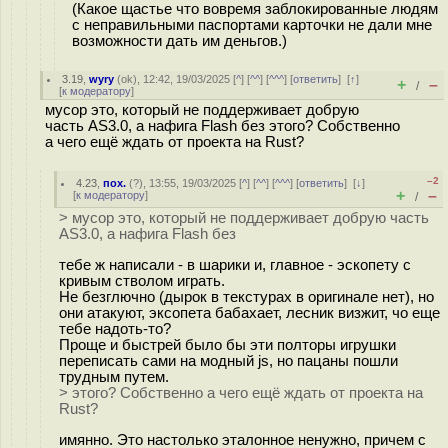
(Какое щастье что вовремя заблокированные людям
с неправильными паспортами карточки не дали мне
возможности дать им деньгов.)
3.19
,
wyry
(
ok
), 12:42, 19/03/2025 [
^
] [
^^
] [
^^^
] [
ответить
]
[
↑
]
+
–
/
[
к модератору
]
мусор это, который не поддерживает добрую
часть AS3.0, а нафига Flash без этого? Собственно
а чего ещё ждать от проекта на Rust?
–2
4.23
,
пох.
(
?
), 13:55, 19/03/2025 [
^
] [
^^
] [
^^^
] [
ответить
]
[
↓
]
+
–
[
к модератору
]
/
> мусор это, который не поддерживает добрую часть
AS3.0, а нафига Flash без
тебе ж написали - в шарики и, главное - эскопету с
кривым стволом играть.
Не безглючно (дырок в текстурах в оригинале нет), но
они атакуют, эксопета бабахает, лесник визжит, чо еще
тебе надоть-то?
Проще и быстрей было бы эти полторы игрушки
переписать сами на модный js, но пацаны пошли
трудным путем.
> этого? Собственно а чего ещё ждать от проекта на
Rust?
имянно. Это настолько эталонное ненужно, причем с