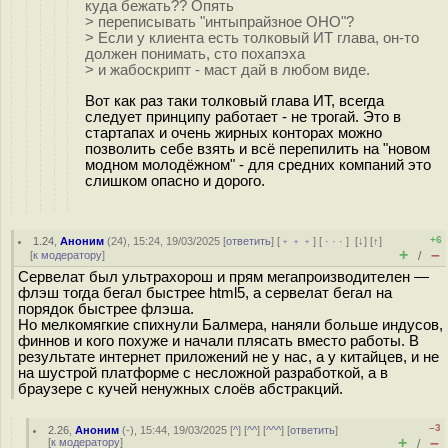
куда бежать?? Опять
> переписывать "интыпрайзное ОНО"?
> Если у клиента есть толковый ИТ глава, он-то
должен понимать, сто похапэха
> и жабоскрипт - маст дай в любом виде.
Вот как раз таки толковый глава ИТ, всегда
следует принципу работает - не трогай. Это в
стартапах и очень жирных конторах можно
позволить себе взять и всё перепилить на "новом
модном молодёжном" - для средних компаний это
слишком опасно и дорого.
+6
1.24
,
Аноним
(
24
), 15:24, 19/03/2025 [
ответить
] [
﹢﹢﹢
] [
· · ·
]
[
↓
] [
↑
]
+
–
[
к модератору
]
/
Сервелат был ультрахорош и прям мегапроизводителен —
флэш тогда бегал быстрее html5, а сервелат бегал на
порядок быстрее флэша.
Но мелкомягкие спихнули Балмера, наняли больше индусов,
финнов и кого похуже и начали плясать вместо работы. В
результате интернет приложений не у нас, а у китайцев, и не
на шустрой платформе с несложной разработкой, а в
браузере с кучей ненужных слоёв абстракций.
–3
2.26
,
Аноним
(
-
), 15:44, 19/03/2025 [
^
] [
^^
] [
^^^
] [
ответить
]
+
–
[
к модератору
]
/