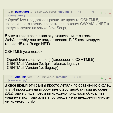
1.36
,
penetrator
(
?
), 18:20, 19/03/2025 [
ответить
] [
﹢﹢﹢
] [
· · ·
]
[
↑
]
+
–
/
[
к модератору
]
> OpenSilver продолжает развитие проекта CSHTML5,
позволяющего компилировать приложения C#/XAML/.NET в
представление на языке JavaScript,
Я уже в какой раз читаю эту ахинею, ничего кроме
WebAssembly они не поддерживают. В JS компилирует
только H5 (ex Bridge.NET).
CSHTML5 уже легаси:
- OpenSilver (latest version) (successor to CSHTML5)
- CSHTML5 Version 2.x (pre-release, legacy)
- CSHTML5 Version 1.x (legacy)
1.37
,
Аноним
(
37
), 21:25, 19/03/2025 [
ответить
] [
﹢﹢﹢
] [
· · ·
]
+
–
/
[
к модератору
]
В своё время эти сайты просто летали по сравнению с флеш
и js. Я просидел на втором пне с 256 мегабайтами до осени
2012 года и лишь потом вынуждено пришлось обновлять
машину и пол года жить впроголодь из-за внедрения никому
не_нужного html5.