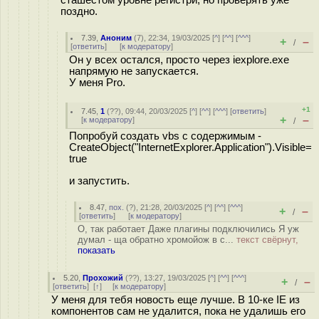
поздно.
7.39
,
Аноним
(
7
), 22:34, 19/03/2025 [
^
] [
^^
] [
^^^
]
+
–
/
[
ответить
]
[
к модератору
]
Он у всех остался, просто через iexplore.exe
напрямую не запускается.
У меня Pro.
+1
7.45
,
1
(
??
), 09:44, 20/03/2025 [
^
] [
^^
] [
^^^
] [
ответить
]
+
–
[
к модератору
]
/
Попробуй создать vbs с содержимым -
CreateObject("InternetExplorer.Application").Visible=
true
и запустить.
8.47
,
пох.
(
?
), 21:28, 20/03/2025 [
^
] [
^^
] [
^^^
]
+
–
/
[
ответить
]
[
к модератору
]
О, так работает Даже плагины подключились Я уж
думал - ща обратно хромойож в c...
текст свёрнут,
показать
5.20
,
Прохожий
(
??
), 13:27, 19/03/2025 [
^
] [
^^
] [
^^^
]
+
–
/
[
ответить
]
[
↑
] [
к модератору
]
У меня для тебя новость еще лучше. В 10-ке IE из
компонентов сам не удалится, пока не удалишь его