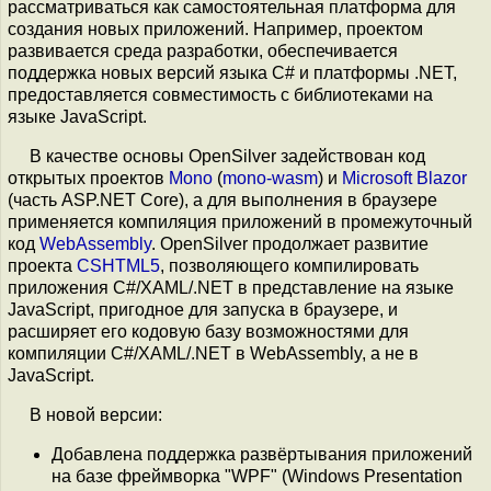
рассматриваться как самостоятельная платформа для
создания новых приложений. Например, проектом
развивается среда разработки, обеспечивается
поддержка новых версий языка C# и платформы .NET,
предоставляется совместимость с библиотеками на
языке JavaScript.
В качестве основы OpenSilver задействован код
открытых проектов
Mono
(
mono-wasm
) и
Microsoft Blazor
(часть ASP.NET Core), а для выполнения в браузере
применяется компиляция приложений в промежуточный
код
WebAssembly
. OpenSilver продолжает развитие
проекта
CSHTML5
, позволяющего компилировать
приложения C#/XAML/.NET в представление на языке
JavaScript, пригодное для запуска в браузере, и
расширяет его кодовую базу возможностями для
компиляции C#/XAML/.NET в WebAssembly, а не в
JavaScript.
В новой версии:
Добавлена поддержка развёртывания приложений
на базе фреймворка "WPF" (Windows Presentation