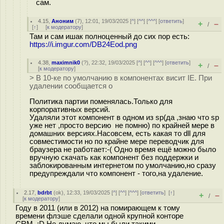
сам.
4.15
,
Аноним
(
7
), 12:01, 19/03/2025 [
^
] [
^^
] [
^^^
] [
ответить
]
+
–
/
[
↑
] [
к модератору
]
Там и сам ишак полноценный до сих пор есть:
https://i.imgur.com/DB24Eod.png
4.38
,
maximnik0
(
?
), 22:32, 19/03/2025 [
^
] [
^^
] [
^^^
] [
ответить
]
+
–
/
[
к модератору
]
> В 10-ке по умолчанию в компонентах висит IE. При
удалении сообщается о
Политика партии поменялась.Только для
корпоративных версий.
Удаляли этот компонент в одном из sp(да ,знаю что sp
уже нет ,просто версию не помню) по крайней мере в
домашних версиях.Насовсем, есть какая то dll для
совместимости но по крайне мере переводчик для
браузера не работает:-( Одно время ещё можно было
вручную скачать как компонент без поддержки и
заблокированным интернетом по умолчанию,но сразу
предупреждали что компонент - того,на удаление.
2.17
,
bdrbt
(
ok
), 12:33, 19/03/2025 [
^
] [
^^
] [
^^^
] [
ответить
]
[
↑
]
+
–
/
[
к модератору
]
Году в 2011 (или в 2012) на помирающем к тому
времени флэше сделали одной крупной конторе