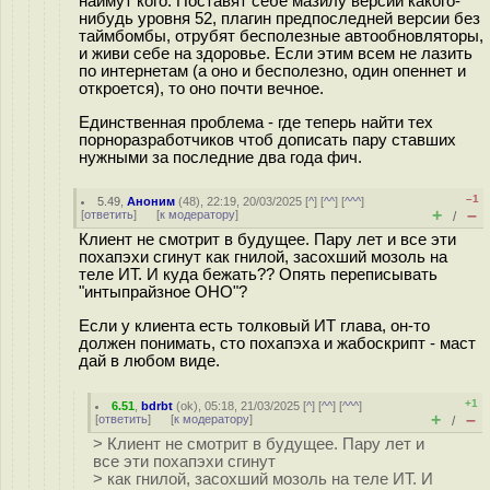
наймут кого. Поставят себе мазилу версии какого-
нибудь уровня 52, плагин предпоследней версии без
таймбомбы, отрубят бесполезные автообновляторы,
и живи себе на здоровье. Если этим всем не лазить
по интернетам (а оно и бесполезно, один опеннет и
откроется), то оно почти вечное.
Единственная проблема - где теперь найти тех
порноразработчиков чтоб дописать пару ставших
нужными за последние два года фич.
–1
5.49
,
Аноним
(
48
), 22:19, 20/03/2025 [
^
] [
^^
] [
^^^
]
+
–
[
ответить
]
[
к модератору
]
/
Клиент не смотрит в будущее. Пару лет и все эти
похапэхи сгинут как гнилой, засохший мозоль на
теле ИТ. И куда бежать?? Опять переписывать
"интыпрайзное ОНО"?
Если у клиента есть толковый ИТ глава, он-то
должен понимать, сто похапэха и жабоскрипт - маст
дай в любом виде.
+1
6.51
,
bdrbt
(
ok
), 05:18, 21/03/2025 [
^
] [
^^
] [
^^^
]
+
–
[
ответить
]
[
к модератору
]
/
> Клиент не смотрит в будущее. Пару лет и
все эти похапэхи сгинут
> как гнилой, засохший мозоль на теле ИТ. И