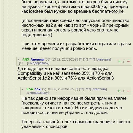
было нормально, а потому что нахрен были никому
не нужны - кроме фанатиков шва6000дки, примерно
как icedtea был нужен во времена бесплатного jre.
(и последний таки кое-как но запускал большинство
несложных as2 а не как это вот - чорный пречорный
экран и полная консоль воплей чего оно там не
поддерживает)
При этом времени их разработчики потратили в разы
меньше, денег получили ровно ноль.
4.53
,
Аноним
(
53
), 13:22, 22/03/2025 [
^
] [
^^
] [
^^^
] [
ответить
]
+
–
/
[
↑
] [
к модератору
]
Да вроде прямо в шапке сайта есть вкладка
Compatibility и на ней заявлено 95% и 79% для
ActionScript 1&2 и 90% и 76% для ActionScript 3
5.54
,
пох.
(
?
), 01:06, 23/03/2025 [
^
] [
^^
] [
^^^
] [
ответить
]
+
–
/
[
к модератору
]
Не так давно эта информация была прям на глагне
(поскольку отчасти на нее посмотреть к ним и
заходили - те кто в теме). Но им видимо надоело
позориться, и они ее убрали с глаз долой.
Теперь на главной только самовосхваления и список
уважаемых спонсоров.