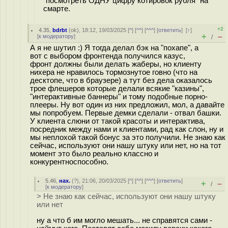
"посмотреть ОДНУ цифру котировок рубля" на
смарте.
+2
4.35
,
bdrbt
(
ok
), 18:12, 19/03/2025 [
^
] [
^^
] [
^^^
] [
ответить
]
[
↑
]
+
–
[
к модератору
]
/
А я не шутил :) Я тогда делал бэк на "похапе", а
вот с выбором фронтенда получился казус,
фронт должны были делать жаберы, но клиенту
нихера не нравилось тормознутое говно (что на
десктопе, что в браузере) а тут без дела оказалось
трое флешеров которые делали всякие "казины",
"интерактивные баннеры" и тому подобные порно-
плееры. Ну вот один из них предложил, мол, а давайте
мы попробуем. Первые демки сделали - отвал башки.
У клиента слюни от такой красоты и интерактива,
посредник между нами и клиентами, рад как слон, ну и
мы неплохой такой бонус за это получили. Не знаю как
сейчас, используют они нашу штуку или нет, но на тот
момент это было реально классно и
конкурентноспособно.
5.46
,
нах.
(
?
), 21:06, 20/03/2025 [
^
] [
^^
] [
^^^
] [
ответить
]
+
–
/
[
к модератору
]
> Не знаю как сейчас, используют они нашу штуку
или нет
ну а что б им могло мешать... не справятся сами -