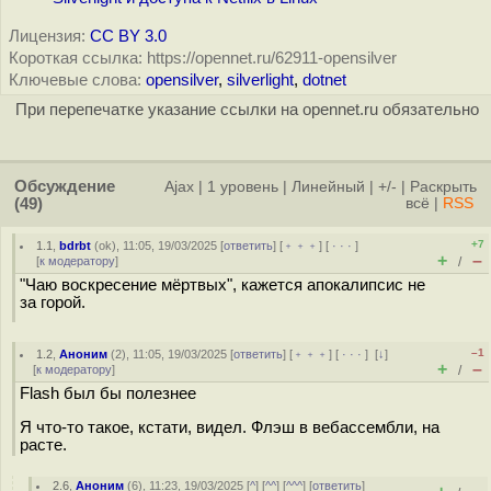
Лицензия:
CC BY 3.0
Короткая ссылка: https://opennet.ru/62911-opensilver
Ключевые слова:
opensilver
,
silverlight
,
dotnet
При перепечатке указание ссылки на opennet.ru обязательно
Обсуждение
Ajax
|
1 уровень
|
Линейный
|
+/-
|
Раскрыть
(49)
всё
|
RSS
+7
1.1
,
bdrbt
(
ok
), 11:05, 19/03/2025 [
ответить
] [
﹢﹢﹢
] [
· · ·
]
+
–
[
к модератору
]
/
"Чаю воскресение мёртвых", кажется апокалипсис не
за горой.
–1
1.2
,
Аноним
(
2
), 11:05, 19/03/2025 [
ответить
] [
﹢﹢﹢
] [
· · ·
]
[
↓
]
+
–
[
к модератору
]
/
Flash был бы полезнее
Я что-то такое, кстати, видел. Флэш в вебассембли, на
расте.
2.6
,
Аноним
(
6
), 11:23, 19/03/2025 [
^
] [
^^
] [
^^^
] [
ответить
]