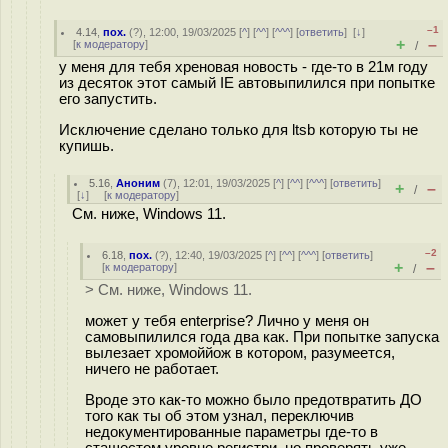
–1
4.14
,
пох.
(
?
), 12:00, 19/03/2025 [
^
] [
^^
] [
^^^
] [
ответить
]
[
↓
]
+
–
[
к модератору
]
/
у меня для тебя хреновая новость - где-то в 21м году
из десяток этот самый IE автовыпилился при попытке
его запустить.
Исключение сделано только для ltsb которую ты не
купишь.
5.16
,
Аноним
(
7
), 12:01, 19/03/2025 [
^
] [
^^
] [
^^^
] [
ответить
]
+
–
/
[
↓
] [
к модератору
]
См. ниже, Windows 11.
–2
6.18
,
пох.
(
?
), 12:40, 19/03/2025 [
^
] [
^^
] [
^^^
] [
ответить
]
+
–
[
к модератору
]
/
> См. ниже, Windows 11.
может у тебя enterprise? Лично у меня он
самовыпилился года два как. При попытке запуска
вылезает хромоййож в котором, разумеется,
ничего не работает.
Вроде это как-то можно было предотвратить ДО
того как ты об этом узнал, переключив
недокументированные параметры где-то в
сташестом уровне регистри, но проверять уже