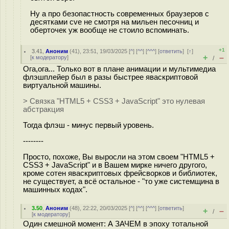
Ну а про безопастность современных браузеров с
десятками cve не смотря на мильен песочниц и
оберточек уж вообще не стоило вспоминать.
+1
3.41
,
Аноним
(
41
), 23:51, 19/03/2025 [
^
] [
^^
] [
^^^
] [
ответить
]
[
↑
]
+
–
[
к модератору
]
/
Ога,ога... Только вот в плане анимации и мультимедиа
флэшплейер был в разы быстрее яваскриптовой
виртуальной машины.
> Связка "HTML5 + CSS3 + JavaScript" это нулевая
абстракция
Тогда флэш - минус первый уровень.
--------
Просто, похоже, Вы выросли на этом своем "HTML5 +
CSS3 + JavaScript" и в Вашем мирке ничего другого,
кроме сотен яваскриптовых фрейсворков и библиотек,
не существует, а всё остальное - "то уже системщина в
машинных кодах".
3.50
,
Аноним
(
48
), 22:22, 20/03/2025 [
^
] [
^^
] [
^^^
] [
ответить
]
+
–
/
[
к модератору
]
Один смешной момент: А ЗАЧЕМ в эпоху тотальной