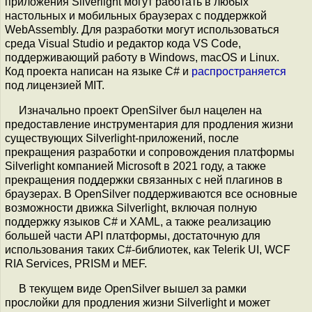
приложения Silverlight могут работать в любых
настольных и мобильных браузерах с поддержкой
WebAssembly. Для разработки могут использоваться
среда Visual Studio и редактор кода VS Code,
поддерживающий работу в Windows, macOS и Linux.
Код проекта написан на языке C# и
распространяется
под лицензией MIT.
Изначально проект OpenSilver был нацелен на
предоставление инструментария для продления жизни
существующих Silverlight-приложений, после
прекращения разработки и сопровождения платформы
Silverlight компанией Microsoft в 2021 году, а также
прекращения поддержки связанных с ней плагинов в
браузерах. В OpenSilver поддерживаются все основные
возможности движка Silverlight, включая полную
поддержку языков C# и XAML, а также реализацию
большей части API платформы, достаточную для
использования таких C#-библиотек, как Telerik UI, WCF
RIA Services, PRISM и MEF.
В текущем виде OpenSilver вышел за рамки
прослойки для продления жизни Silverlight и может