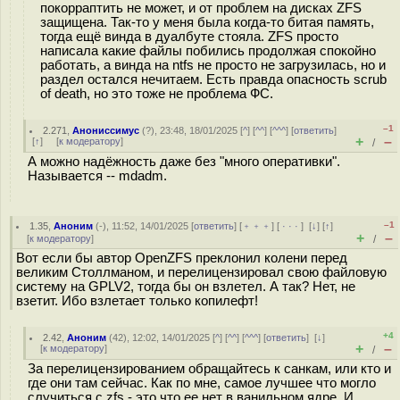
покорраптить не может, и от проблем на дисках ZFS
защищена. Так-то у меня была когда-то битая память,
тогда ещё винда в дуалбуте стояла. ZFS просто
написала какие файлы побились продолжая спокойно
работать, а винда на ntfs не просто не загрузилась, но и
раздел остался нечитаем. Есть правда опасность scrub
of death, но это тоже не проблема ФС.
–1
2.271
,
Анониссимус
(
?
), 23:48, 18/01/2025 [
^
] [
^^
] [
^^^
] [
ответить
]
+
–
[
↑
] [
к модератору
]
/
А можно надёжность даже без "много оперативки".
Называется -- mdadm.
–1
1.35
,
Аноним
(
-
), 11:52, 14/01/2025 [
ответить
] [
﹢﹢﹢
] [
· · ·
]
[
↓
] [
↑
]
+
–
[
к модератору
]
/
Вот если бы автор OpenZFS преклонил колени перед
великим Столлманом, и перелицензировал свою файловую
систему на GPLV2, тогда бы он взлетел. А так? Нет, не
взетит. Ибо взлетает только копилефт!
+4
2.42
,
Аноним
(
42
), 12:02, 14/01/2025 [
^
] [
^^
] [
^^^
] [
ответить
]
[
↓
]
+
–
[
к модератору
]
/
За перелицензированием обращайтесь к санкам, или кто и
где они там сейчас. Как по мне, самое лучшее что могло
случиться с zfs - это что ее нет в ванильном ядре. И