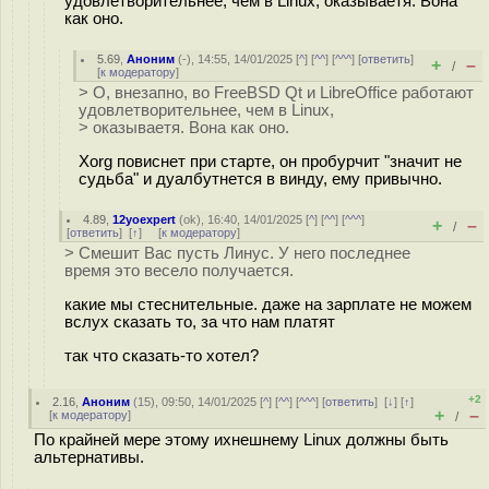
удовлетворительнее, чем в Linux, оказываетя. Вона
как оно.
5.69
,
Аноним
(
-
), 14:55, 14/01/2025 [
^
] [
^^
] [
^^^
] [
ответить
]
+
–
/
[
к модератору
]
> О, внезапно, во FreeBSD Qt и LibreOffice работают
удовлетворительнее, чем в Linux,
> оказываетя. Вона как оно.
Xorg повиснет при старте, он пробурчит "значит не
судьба" и дуалбутнется в винду, ему привычно.
4.89
,
12yoexpert
(
ok
), 16:40, 14/01/2025 [
^
] [
^^
] [
^^^
]
+
–
/
[
ответить
]
[
↑
] [
к модератору
]
> Смешит Вас пусть Линус. У него последнее
время это весело получается.
какие мы стеснительные. даже на зарплате не можем
вслух сказать то, за что нам платят
так что сказать-то хотел?
+2
2.16
,
Аноним
(
15
), 09:50, 14/01/2025 [
^
] [
^^
] [
^^^
] [
ответить
]
[
↓
] [
↑
]
+
–
[
к модератору
]
/
По крайней мере этому ихнешнему Linux должны быть
альтернативы.