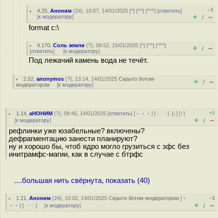
–1
4.25
,
Аноним
(
24
), 10:07, 14/01/2025 [
^
] [
^^
] [
^^^
] [
ответить
]
+
–
[
к модератору
]
/
format c:\
4.170
,
Соль земли
(
?
), 09:52, 15/01/2025 [
^
] [
^^
] [
^^^
]
+
–
/
[
ответить
]
[
к модератору
]
Под лежачий камень вода не течёт.
2.52
,
anonymos
(
?
), 13:14, 14/01/2025
Скрыто ботом-
+
–
/
модератором
[
к модератору
]
+1
1.14
,
аНОНИМ
(
?
), 09:46, 14/01/2025 [
ответить
] [
﹢﹢﹢
] [
· · ·
]
[
↓
] [
↑
]
+
–
[
к модератору
]
/
рефлинки уже юзабельные? включены?
дефрагментацию занести планируют?
ну и хорошо бы, чтоб ядро могло грузиться с зфс без
инитрамфс-магии, как в случае с бтрфс
....большая нить свёрнута, показать (40)
1.21
,
Аноним
(
24
), 10:02, 14/01/2025
Скрыто ботом-модератором
[
﹢
–1
+
–
﹢﹢
] [
· · ·
] [
к модератору
]
/