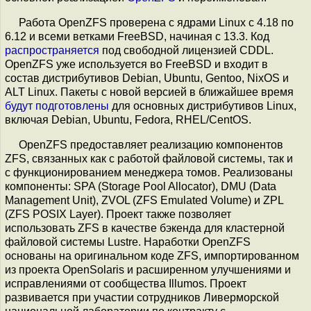
Работа OpenZFS проверена с ядрами Linux c 4.18 по
6.12 и всеми ветками FreeBSD, начиная с 13.3. Код
распространяется
под свободной лицензией CDDL.
OpenZFS уже используется во FreeBSD и входит в
состав дистрибутивов Debian, Ubuntu, Gentoo, NixOS и
ALT Linux. Пакеты с новой версией в ближайшее время
будут подготовлены
для основных дистрибутивов Linux,
включая Debian, Ubuntu, Fedora, RHEL/CentOS.
OpenZFS предоставляет реализацию компонентов
ZFS, связанных как с работой файловой системы, так и
с функционированием менеджера томов. Реализованы
компоненты: SPA (Storage Pool Allocator), DMU (Data
Management Unit), ZVOL (ZFS Emulated Volume) и ZPL
(ZFS POSIX Layer). Проект также позволяет
использовать ZFS в качестве бэкенда для кластерной
файловой системы Lustre. Наработки OpenZFS
основаны на оригинальном коде ZFS, импортированном
из проекта OpenSolaris и расширенном улучшениями и
исправлениями от сообщества Illumos. Проект
развивается при участии сотрудников Ливерморской