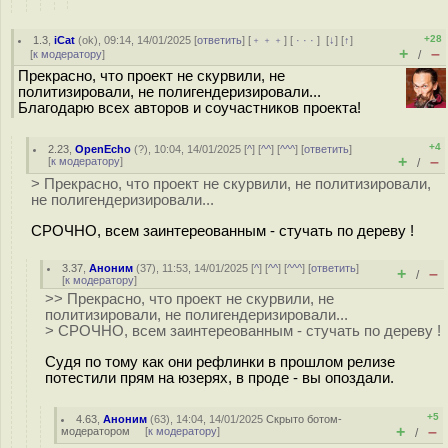
+28
1.3
,
iCat
(
ok
), 09:14, 14/01/2025 [
ответить
] [
﹢﹢﹢
] [
· · ·
]
[
↓
] [
↑
]
+
–
[
к модератору
]
/
Прекрасно, что проект не скурвили, не
политизировали, не полигендеризировали...
Благодарю всех авторов и соучастников проекта!
+4
2.23
,
OpenEcho
(
?
), 10:04, 14/01/2025 [
^
] [
^^
] [
^^^
] [
ответить
]
+
–
[
к модератору
]
/
> Прекрасно, что проект не скурвили, не политизировали,
не полигендеризировали...
СРОЧНО, всем заинтереованным - стучать по дереву !
3.37
,
Аноним
(
37
), 11:53, 14/01/2025 [
^
] [
^^
] [
^^^
] [
ответить
]
+
–
/
[
к модератору
]
>> Прекрасно, что проект не скурвили, не
политизировали, не полигендеризировали...
> СРОЧНО, всем заинтереованным - стучать по дереву !
Судя по тому как они рефлинки в прошлом релизе
потестили прям на юзерях, в проде - вы опоздали.
+5
4.63
,
Аноним
(
63
), 14:04, 14/01/2025
Скрыто ботом-
+
–
модератором
[
к модератору
]
/