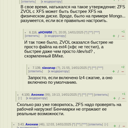
/
[
ответить
]
[
к модератору
]
В свое время, натыкался на такое утверждение: ZFS
ZVOL с XFS может быть быстрее XFS на
физическом диске. Вроде, было на примере Mongo...
разумеется, если все правильно настроить.
+1
6.116
,
аНОНИМ
(
?
), 20:05, 14/01/2025 [
^
] [
^^
] [
^^^
]
+
–
[
ответить
]
[
к модератору
]
/
И так тоже было, ZVOL оказался быстрее не
просто файла на ext4 (хфс не тестил), а
быстрее даже чем просто /dev/sd? ,
скормленный ВМке.
+2
7.139
,
slavanap
(
?
), 21:55, 14/01/2025 [
^
] [
^^
] [
^^^
]
+
–
[
ответить
]
[
к модератору
]
/
Запросто, если включено lz4 сжатие, а оно
включено по умолчанию.
+1
4.100
,
Аноним
(
99
), 19:13, 14/01/2025 [
^
] [
^^
] [
^^^
] [
ответить
]
+
–
[
↑
] [
к модератору
]
/
Сколько раз уже говорилось, ZFS надо проверять на
рабочей нагрузке! Бенчмарки не отражают ее
реальные возможности.
3.43
,
Аноним
(
46
), 12:03, 14/01/2025 [
^
] [
^^
] [
^^^
] [
ответить
]
[
↑
]
+
–
/
[
к модератору
]