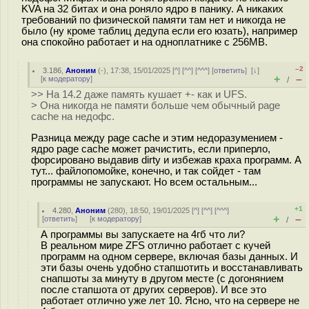
KVA на 32 битах и она роняло ядро в панику. А никаких
требований по физической памяти там нет и никогда не
было (ну кроме таблиц дедупа если его юзать), например
она спокойно работает и на одноплатнике с 256MB.
–2
3.186
,
Аноним
(
-
), 17:38, 15/01/2025 [
^
] [
^^
] [
^^^
] [
ответить
]
[
↓
]
+
–
[
к модератору
]
/
>> На 14.2 даже память кушает +- как и UFS.
> Она никогда не памяти больше чем обычный page
cache на недофс.
Разница между page cache и этим недоразумением -
ядро page cache может рачистить, если приперло,
форсировано выдавив dirty и избежав краха программ. А
тут... файлопомойке, конечно, и так сойдет - там
программы не запускают. Но всем остальным...
+1
4.280
,
Аноним
(
280
), 18:50, 19/01/2025 [
^
] [
^^
] [
^^^
]
+
–
[
ответить
]
[
к модератору
]
/
А программы вы запускаете на 4гб что ли?
В реальном мире ZFS отлично работает с кучей
программ на одном сервере, включая базы данных. И
эти базы очень удобно стапшотить и восстанавливать
снапшоты за минуту в другом месте (с догонянием
после стапшота от других серверов). И все это
работает отлично уже лет 10. Ясно, что на сервере не