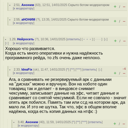
2.51
,
Аноним
(
63
), 12:51, 14/01/2025
Скрыто ботом-модератором
+
–
/
[
к модератору
]
2.55
,
аНОНИМ
(
?
), 13:35, 14/01/2025
Скрыто ботом-модератором
+
–
/
[
к модератору
]
1.29
,
Нейросеть
(
?
), 10:36, 14/01/2025 [
ответить
] [
﹢﹢﹢
] [
· · ·
]
[
↓
]
+
–
/
[
↑
] [
к модератору
]
Хорошо что развивается.
Когда есть много оперативки и нужна надёжность
программного рейда, то zfs очень даже неплохо.
–6
2.33
,
IdeaFix
(
ok
), 11:47, 14/01/2025 [
^
] [
^^
] [
^^^
] [
ответить
]
[
↓
]
+
–
[
к модератору
]
/
Ага, а сравнивать не резервируемый арк с данными
на "дисках" можно и вручную. Вон на хоботе один
товарищ так и делает - в виндовсе снимает
чексумму, записывает данные на зфс, читает данные и
сравнивает со снятой чексуммой. Если не совпало - значит
опять арк побился. Память там или ссд на котором арк, да
мало ли. И это не шутка. Так что, зфс в общем вполне
надёжна, когда есть копия данных на нтфс :)
3.40
,
Аноним
(
40
), 11:59, 14/01/2025 [
^
] [
^^
] [
^^^
] [
ответить
]
+
–
/
[
к модератору
]