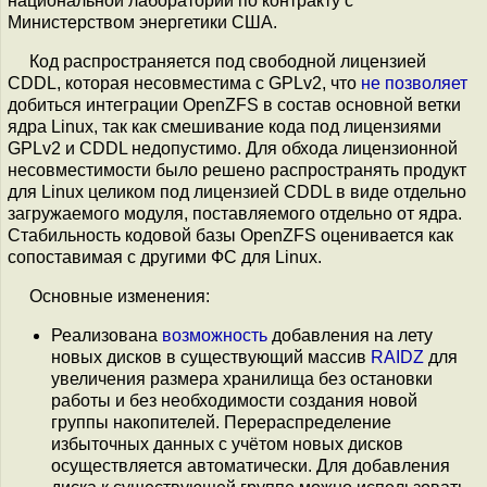
национальной лаборатории по контракту с
Министерством энергетики США.
Код распространяется под свободной лицензией
CDDL, которая несовместима с GPLv2, что
не позволяет
добиться интеграции OpenZFS в состав основной ветки
ядра Linux, так как смешивание кода под лицензиями
GPLv2 и CDDL недопустимо. Для обхода лицензионной
несовместимости было решено распространять продукт
для Linux целиком под лицензией CDDL в виде отдельно
загружаемого модуля, поставляемого отдельно от ядра.
Стабильность кодовой базы OpenZFS оценивается как
сопоставимая с другими ФС для Linux.
Основные изменения:
Реализована
возможность
добавления на лету
новых дисков в существующий массив
RAIDZ
для
увеличения размера хранилища без остановки
работы и без необходимости создания новой
группы накопителей. Перераспределение
избыточных данных с учётом новых дисков
осуществляется автоматически. Для добавления