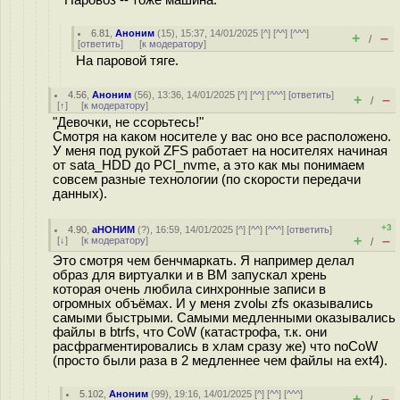
Паровоз -- тоже машина.
6.81
,
Аноним
(
15
), 15:37, 14/01/2025 [
^
] [
^^
] [
^^^
]
+
–
/
[
ответить
]
[
к модератору
]
На паровой тяге.
4.56
,
Аноним
(
56
), 13:36, 14/01/2025 [
^
] [
^^
] [
^^^
] [
ответить
]
+
–
/
[
↑
] [
к модератору
]
"Девочки, не ссорьтесь!"
Смотря на каком носителе у вас оно все расположено.
У меня под рукой ZFS работает на носителях начиная
от sata_HDD до PCI_nvme, а это как мы понимаем
совсем разные технологии (по скорости передачи
данных).
+3
4.90
,
аНОНИМ
(
?
), 16:59, 14/01/2025 [
^
] [
^^
] [
^^^
] [
ответить
]
+
–
[
↓
] [
к модератору
]
/
Это смотря чем бенчмаркать. Я например делал
образ для виртуалки и в ВМ запускал хрень
которая очень любила синхронные записи в
огромных объёмах. И у меня zvolы zfs оказывались
самыми быстрыми. Самыми медленными оказывались
файлы в btrfs, что СoW (катастрофа, т.к. они
расфрагментировались в хлам сразу же) что noCoW
(просто были раза в 2 медленнее чем файлы на ext4).
5.102
,
Аноним
(
99
), 19:16, 14/01/2025 [
^
] [
^^
] [
^^^
]
+
–