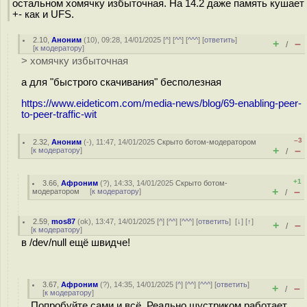
остальном хомячку избыточная. На 14.2 даже память кушает
+- как и UFS.
2.10
,
Аноним
(
10
), 09:28, 14/01/2025 [
^
] [
^^
] [
^^^
] [
ответить
]
+
–
/
[
к модератору
]
> хомячку избыточная
а для "быстрого скачивания" бесполезная
https://www.eideticom.com/media-news/blog/69-enabling-peer-
to-peer-traffic-wit
–3
2.32
,
Аноним
(
-
), 11:47, 14/01/2025
Скрыто ботом-модератором
+
–
[
к модератору
]
/
+1
3.66
,
Афроним
(
?
), 14:33, 14/01/2025
Скрыто ботом-
+
–
модератором
[
к модератору
]
/
2.59
,
mos87
(
ok
), 13:47, 14/01/2025 [
^
] [
^^
] [
^^^
] [
ответить
]
[
↓
] [
↑
]
+
–
/
[
к модератору
]
в /dev/null ещё швидче!
3.67
,
Афроним
(
?
), 14:35, 14/01/2025 [
^
] [
^^
] [
^^^
] [
ответить
]
+
–
/
[
к модератору
]
Попробуйте сами и всё. Реально шустриком работает.