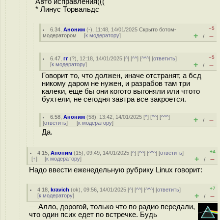
Авто исправления(((
* Линус Торвальдс
–5
6.34
,
Аноним
(
-
), 11:48, 14/01/2025
Скрыто ботом-
+
–
модератором
[
к модератору
]
/
–5
6.47
,
гг
(
?
), 12:18, 14/01/2025 [
^
] [
^^
] [
^^^
] [
ответить
]
+
–
[
к модератору
]
/
Говорит то, что должен, иначе отстранят, а бсд
никому даром не нужен, и разрабов там три
калеки, еще бы они когото выгоняли или чтото
бухтели, не сегодня завтра все закроется.
6.58
,
Аноним
(
58
), 13:42, 14/01/2025 [
^
] [
^^
] [
^^^
]
+
–
/
[
ответить
]
[
к модератору
]
Да.
+4
4.15
,
Аноним
(
15
), 09:49, 14/01/2025 [
^
] [
^^
] [
^^^
] [
ответить
]
+
–
[
↑
] [
к модератору
]
/
Надо ввести еженедельную рубрику Linux говорит:
+7
4.18
,
kravich
(
ok
), 09:56, 14/01/2025 [
^
] [
^^
] [
^^^
] [
ответить
]
+
–
[
к модератору
]
/
— Алло, дорогой, только что по радио передали,
что один псих едет по встречке. Будь