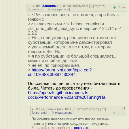
7.164
,
Заноним
(
?
), 04:00, 15/01/2025 [
^
] [
^^
] [
^^^
]
+
–
/
[
ответить
]
[
к модератору
]
>> Речь скорее всего не про кеш, а про багу с
гонкой с
>> включенными zfs_bclone_enabled и
zfs_dmu_offset_next_sync в версии < 2.1.14 и <
2.2.2
> Нет, если угодно, речь именно о том сорте
субстанции, которое мне демонстрировал
> уважаемый адепт, а не о том, о котором
говорите Вы. Но
> я по субстанции не большой специалист...
может и ошибся где, сам
> не ел, по приборам шел.
>
https://forum.ixbt.com/topic.cgi?
id=109:483:30397#30397
По ссылке чел пишет, что у него битая память
была. Читать до просветления -
https://openzfs.github.io/openzfs-
docs/Performance%20and%20Tuning/Ha
–2
8.171
,
IdeaFix
(
ok
), 10:08, 15/01/2025 [
^
] [
^^
] [
^^^
]
+
–
[
ответить
]
[
к модератору
]
/
По ссылке человек пишет что после замены
памяти у него начали сходиться чексуммы...
большой текст свёрнут,
показать