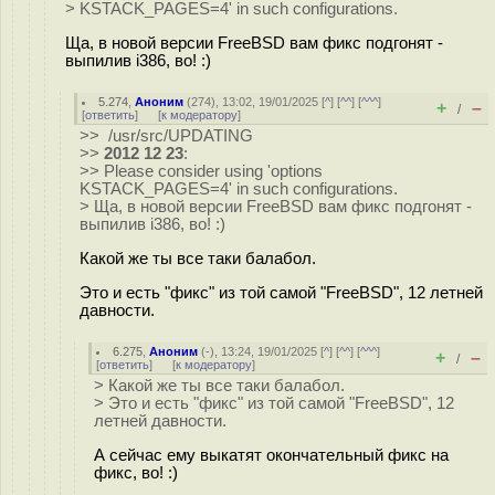
> KSTACK_PAGES=4' in such configurations.
Ща, в новой версии FreeBSD вам фикс подгонят -
выпилив i386, во! :)
5.274
,
Аноним
(
274
), 13:02, 19/01/2025 [
^
] [
^^
] [
^^^
]
+
–
/
[
ответить
]
[
к модератору
]
>> /usr/src/UPDATING
>>
2012 12 23
:
>> Please consider using 'options
KSTACK_PAGES=4' in such configurations.
> Ща, в новой версии FreeBSD вам фикс подгонят -
выпилив i386, во! :)
Какой же ты все таки балабол.
Это и есть "фикс" из той самой "FreeBSD", 12 летней
давности.
6.275
,
Аноним
(
-
), 13:24, 19/01/2025 [
^
] [
^^
] [
^^^
]
+
–
/
[
ответить
]
[
к модератору
]
> Какой же ты все таки балабол.
> Это и есть "фикс" из той самой "FreeBSD", 12
летней давности.
А сейчас ему выкатят окончательный фикс на
фикс, во! :)