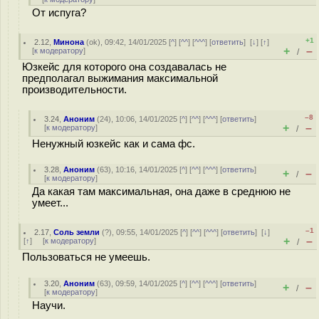
От испуга?
+1
2.12
,
Минона
(
ok
), 09:42, 14/01/2025 [
^
] [
^^
] [
^^^
] [
ответить
]
[
↓
] [
↑
]
+
–
[
к модератору
]
/
Юзкейс для которого она создавалась не
предполагал выжимания максимальной
производительности.
–8
3.24
,
Аноним
(
24
), 10:06, 14/01/2025 [
^
] [
^^
] [
^^^
] [
ответить
]
+
–
[
к модератору
]
/
Ненужный юзкейс как и сама фс.
3.28
,
Аноним
(
63
), 10:16, 14/01/2025 [
^
] [
^^
] [
^^^
] [
ответить
]
+
–
/
[
к модератору
]
Да какая там максимальная, она даже в среднюю не
умеет...
–1
2.17
,
Соль земли
(
?
), 09:55, 14/01/2025 [
^
] [
^^
] [
^^^
] [
ответить
]
[
↓
]
+
–
[
↑
] [
к модератору
]
/
Пользоваться не умеешь.
3.20
,
Аноним
(
63
), 09:59, 14/01/2025 [
^
] [
^^
] [
^^^
] [
ответить
]
+
–
/
[
к модератору
]
Научи.