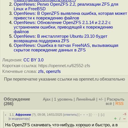
OpenNews: Релиз OpenZFS 2.2, реализации ZFS для
Linux и FreeBSD
OpenNews: В OpenZFS выявлена ошибка, которая может
привести к повреждению файлов
OpenNews: Обновление OpenZFS 2.1.14 и 2.2.2 с
устранением ошибки, приводящей к повреждению
файлов
OpenNews: В инсталляторе Ubuntu 23.10 будет
возвращена поддержка ZFS
OpenNews: Ошибка в патчах FreeNAS, вызывающая
скрытое повреждение данных в ZFS
Лицензия:
CC BY 3.0
Короткая ссылка: https://opennet.ru/62552-zfs
Ключевые слова:
zfs
,
openzfs
При перепечатке указание ссылки на opennet.ru обязательно
Обсуждение
Ajax
|
1 уровень
|
Линейный
|
+/-
|
Раскрыть
(266)
всё
|
RSS
–5
1.1
,
Афроним
(
?
), 09:08, 14/01/2025 [
ответить
] [
﹢﹢﹢
] [
· · ·
]
[
↓
]
+
–
[
к модератору
]
/
На OpenZFS скачивать что-нибудь хорошо и быстро, а в