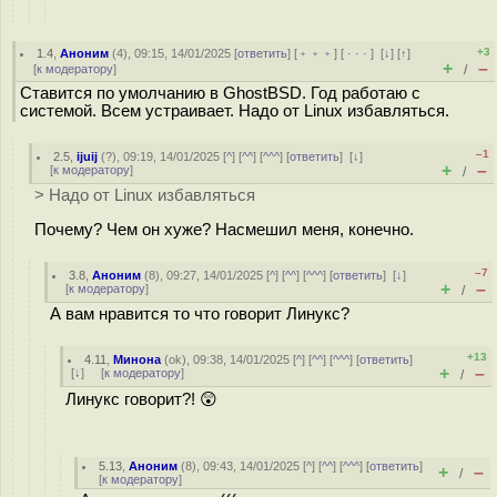
+3
1.4
,
Аноним
(
4
), 09:15, 14/01/2025 [
ответить
] [
﹢﹢﹢
] [
· · ·
]
[
↓
] [
↑
]
+
–
[
к модератору
]
/
Ставится по умолчанию в GhostBSD. Год работаю с
системой. Всем устраивает. Надо от Linux избавляться.
–1
2.5
,
ijuij
(
?
), 09:19, 14/01/2025 [
^
] [
^^
] [
^^^
] [
ответить
]
[
↓
]
+
–
[
к модератору
]
/
> Надо от Linux избавляться
Почему? Чем он хуже? Насмешил меня, конечно.
–7
3.8
,
Аноним
(
8
), 09:27, 14/01/2025 [
^
] [
^^
] [
^^^
] [
ответить
]
[
↓
]
+
–
[
к модератору
]
/
А вам нравится то что говорит Линукс?
+13
4.11
,
Минона
(
ok
), 09:38, 14/01/2025 [
^
] [
^^
] [
^^^
] [
ответить
]
+
–
[
↓
] [
к модератору
]
/
Линукс говорит?! 😲
5.13
,
Аноним
(
8
), 09:43, 14/01/2025 [
^
] [
^^
] [
^^^
] [
ответить
]
+
–
/
[
к модератору
]