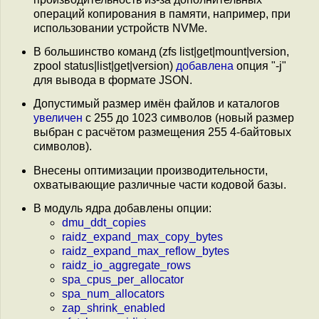
операций копирования в памяти, например, при
использовании устройств NVMe.
В большинство команд (zfs list|get|mount|version,
zpool status|list|get|version)
добавлена
опция "-j"
для вывода в формате JSON.
Допустимый размер имён файлов и каталогов
увеличен
c 255 до 1023 символов (новый размер
выбран с расчётом размещения 255 4-байтовых
символов).
Внесены оптимизации производительности,
охватывающие различные части кодовой базы.
В модуль ядра добавлены опции:
dmu_ddt_copies
raidz_expand_max_copy_bytes
raidz_expand_max_reflow_bytes
raidz_io_aggregate_rows
spa_cpus_per_allocator
spa_num_allocators
zap_shrink_enabled