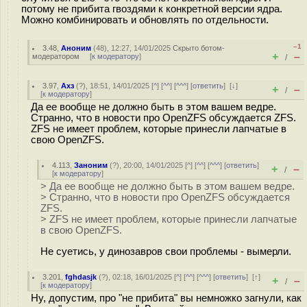
потому не прибита гвоздями к конкретной версии ядра.
Можно комбинировать и обновлять по отдельности.
–1
3.48
,
Аноним
(
48
), 12:27, 14/01/2025
Скрыто ботом-
+
–
модератором
[
к модератору
]
/
3.97
,
Ахз
(
?
), 18:51, 14/01/2025 [
^
] [
^^
] [
^^^
] [
ответить
]
[
↓
]
+
–
/
[
к модератору
]
Да ее вообще не должно быть в этом вашем ведре.
Странно, что в новости про OpenZFS обсуждается ZFS.
ZFS не имеет проблем, которые принесли лапчатые в
свою OpenZFS.
4.113
,
Заноним
(
?
), 20:00, 14/01/2025 [
^
] [
^^
] [
^^^
] [
ответить
]
+
–
/
[
к модератору
]
> Да ее вообще не должно быть в этом вашем ведре.
> Странно, что в новости про OpenZFS обсуждается
ZFS.
> ZFS не имеет проблем, которые принесли лапчатые
в свою OpenZFS.
Не суетись, у динозавров свои проблемы - вымерли.
3.201
,
fghdasjk
(
?
), 02:18, 16/01/2025 [
^
] [
^^
] [
^^^
] [
ответить
]
[
↑
]
+
–
/
[
к модератору
]
Ну, допустим, про "не прибита" вы немножко загнули, как