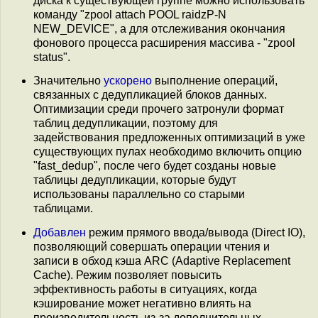
диска к существующей группе можно использовать
команду "zpool attach POOL raidzP-N
NEW_DEVICE", а для отслеживания окончания
фонового процесса расширения массива - "zpool
status".
Значительно
ускорено
выполнение операций,
связанных с дедупликацией блоков данных.
Оптимизации среди прочего затронули формат
таблиц дедупликации, поэтому для
задействования предложенных оптимизаций в уже
существующих пулах необходимо включить опцию
"fast_dedup", после чего будет созданы новые
таблицы дедупликации, которые будут
использованы параллельно со старыми
таблицами.
Добавлен
режим прямого ввода/вывода (Direct IO),
позволяющий совершать операции чтения и
записи в обход кэша ARC (Adaptive Replacement
Cache). Режим позволяет повысить
эффективность работы в ситуациях, когда
кэширование может негативно влиять на
производительность из-за дополнительных