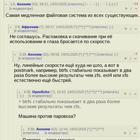
–14
1.6
,
Аноним
(
63
), 09:21, 14/01/2025 [
ответить
] [
﹢﹢﹢
] [
· · ·
]
[
↓
] [
↑
]
+
–
[
к модератору
]
/
Самая медленная файловая система из всех существующих.
2.9
,
Афроним
(
?
), 09:27, 14/01/2025 [
^
] [
^^
] [
^^^
] [
ответить
]
[
↓
]
+
–
/
[
к модератору
]
Не соглашусь. Распаковка и скачивание при её
использовании в глаза бросается по скорости.
–1
3.19
,
Аноним
(
63
), 09:58, 14/01/2025 [
^
] [
^^
] [
^^^
] [
ответить
]
[
↓
]
+
–
[
к модератору
]
/
Ну, линейные скорости ещё куда ни шло, а вот в
postmark, например, btrfs стабильно показывает в два
раза более высокие результаты чем zfs. ext4 или xfs
естественно ещё быстрей.
4.30
,
OpenEcho
(
?
), 10:43, 14/01/2025 [
^
] [
^^
] [
^^^
] [
ответить
]
+
–
/
[
↓
] [
к модератору
]
> btrfs стабильно показывает в два раза более
высокие результаты чем zfs.
Машина против паровоза?
+1
5.50
,
Аноним
(
63
), 12:44, 14/01/2025 [
^
] [
^^
] [
^^^
]
+
–
[
ответить
]
[
к модератору
]
/