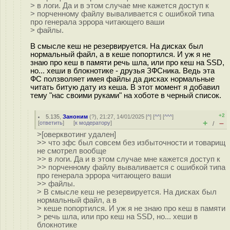
> в логи. Да и в этом случае мне кажется доступ к
> порченному файлу вываливается с ошибкой типа
про генерала эррора читающего ваши
> файлы.
В смысле кеш не резервируется. На дисках был
нормальный файл, а в кеше попортился. И уж я не
знаю про кеш в памяти речь шла, или про кеш на SSD,
но... хеши в блокнотике - друзья ЗФСника. Ведь эта
ФС ползволяет имея файлы да дисках нормальные
читать битую дату из кеша. В этот момент я добавил
тему "нас своими руками" на хоботе в черный список.
+2
5.135
,
Заноним
(
?
), 21:27, 14/01/2025 [
^
] [
^^
] [
^^^
]
+
–
[
ответить
]
[
к модератору
]
/
>[оверквотинг удален]
>> что зфс был совсем без избыточности и товарищ
не смотрел вообще
>> в логи. Да и в этом случае мне кажется доступ к
>> порченному файлу вываливается с ошибкой типа
про генерала эррора читающего ваши
>> файлы.
> В смысле кеш не резервируется. На дисках был
нормальный файл, а в
> кеше попортился. И уж я не знаю про кеш в памяти
> речь шла, или про кеш на SSD, но... хеши в
блокнотике