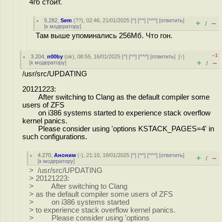
4гб стоит.
5.282
,
Sem
(
??
), 02:46, 21/01/2025 [
^
] [
^^
] [
^^^
] [
ответить
]
+
–
/
[
к модератору
]
Там выше упоминались 256Мб. Что гон.
–1
3.204
,
n00by
(
ok
), 08:55, 16/01/2025 [
^
] [
^^
] [
^^^
] [
ответить
]
[
↑
]
+
–
[
к модератору
]
/
/usr/src/UPDATING
20121223:
After switching to Clang as the default compiler some
users of ZFS
on i386 systems started to experience stack overflow
kernel panics.
Please consider using 'options KSTACK_PAGES=4' in
such configurations.
4.270
,
Аноним
(
-
), 21:10, 18/01/2025 [
^
] [
^^
] [
^^^
] [
ответить
]
+
–
/
[
к модератору
]
> /usr/src/UPDATING
> 20121223:
> After switching to Clang
> as the default compiler some users of ZFS
> on i386 systems started
> to experience stack overflow kernel panics.
> Please consider using 'options