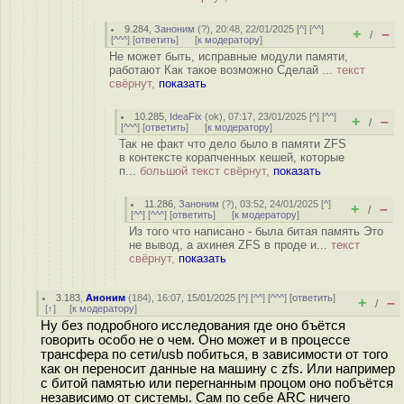
9.284
,
Заноним
(
?
), 20:48, 22/01/2025 [
^
] [
^^
]
+
–
/
[
^^^
] [
ответить
]
[
к модератору
]
Не может быть, исправные модули памяти,
работают Как такое возможно Сделай ...
текст
свёрнут,
показать
10.285
,
IdeaFix
(
ok
), 07:17, 23/01/2025 [
^
] [
^^
]
+
–
/
[
^^^
] [
ответить
]
[
к модератору
]
Так не факт что дело было в памяти ZFS
в контексте корапченных кешей, которые
п...
большой текст свёрнут,
показать
11.286
,
Заноним
(
?
), 03:52, 24/01/2025 [
^
]
+
–
/
[
^^
] [
^^^
] [
ответить
]
[
к модератору
]
Из того что написано - была битая память Это
не вывод, а ахинея ZFS в проде и...
текст
свёрнут,
показать
3.183
,
Аноним
(
184
), 16:07, 15/01/2025 [
^
] [
^^
] [
^^^
] [
ответить
]
+
–
/
[
↑
] [
к модератору
]
Ну без подробного исследования где оно бъётся
говорить особо не о чем. Оно может и в процессе
трансфера по сети/usb побиться, в зависимости от того
как он переносит данные на машину с zfs. Или например
с битой памятью или перегнанным процом оно побъётся
независимо от системы. Сам по себе ARC ничего