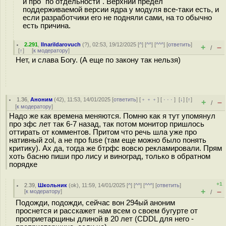
и про "по отдельности". Верхний предел
поддерживаемой версии ядра у модуля все-таки есть, и
если разработчики его не подняли сами, на то обычно
есть причина.
2.291
,
Ilnarildarovuch
(
?
), 02:53, 19/12/2025 [
^
] [
^^
] [
^^^
] [
ответить
]
+
–
/
[
↑
] [
к модератору
]
Нет, и слава Богу. (А еще по закону так нельзя)
1.36
,
Аноним
(
42
), 11:53, 14/01/2025 [
ответить
] [
﹢﹢﹢
] [
· · ·
]
[
↓
] [
↑
]
+
–
/
[
к модератору
]
Надо же как времена меняются. Помню как я тут упомянул
про зфс лет так 6-7 назад, так потом монитор пришлось
оттирать от комментов. Притом что речь шла уже про
нативный zol, а не про fuse (там еще можно было понять
критику). Ах да, тогда же бтрфс вовсю рекламировали. Прям
хоть басню пиши про лису и виноград, только в обратном
порядке
+1
2.39
,
Школьник
(
ok
), 11:59, 14/01/2025 [
^
] [
^^
] [
^^^
] [
ответить
]
+
–
[
к модератору
]
/
Подожди, подожди, сейчас вон 294ый аноним
проснется и расскажет нам всем о своем бугурте от
проприетарщины длиной в 20 лет (CDDL для него -