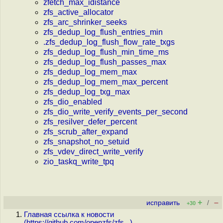
zfetch_max_idistance
zfs_active_allocator
zfs_arc_shrinker_seeks
zfs_dedup_log_flush_entries_min
.zfs_dedup_log_flush_flow_rate_txgs
zfs_dedup_log_flush_min_time_ms
zfs_dedup_log_flush_passes_max
zfs_dedup_log_mem_max
zfs_dedup_log_mem_max_percent
zfs_dedup_log_txg_max
zfs_dio_enabled
zfs_dio_write_verify_events_per_second
zfs_resilver_defer_percent
zfs_scrub_after_expand
zfs_snapshot_no_setuid
zfs_vdev_direct_write_verify
zio_taskq_write_tpq
+
–
исправить
/
+30
Главная ссылка к новости
(
https://github.com/openzfs/zfs...
)