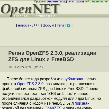
Профиль:
Аноним
(
вход
|
регистрация
)
неRU
opennet.me
[
новости
/
+++
|
форум
|
теги
|
]
Релиз OpenZFS 2.3.0, реализации
ZFS для Linux и FreeBSD
14.01.2025 08:51 (MSK)
После более года разработки
опубликован
релиз
проекта
OpenZFS 2.3.0
, развивающего реализацию
файловой системы ZFS для Linux и FreeBSD. Проект
получил известность как "ZFS on Linux" и ранее
ограничивался разработкой модуля для ядра Linux, но
после слияния с кодом из FreeBSD был
признан
основной реализацией
OpenZFS
и переименован.