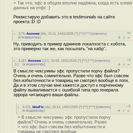
> Так что, зфс в общем вполне надёжна, когда есть копия
данных на нтфс :)
Реквкстирую добавить это в testimonials на сайте
проекта :D :D
+2
3.74
,
Аноним
(
56
), 15:11, 14/01/2025 [
^
] [
^^
] [
^^^
] [
ответить
]
+
–
[
к модератору
]
/
Ну, приводить в пример админов локалхоста с хобота,
это примерно так же, как посылать "на хабр".
+1
3.117
,
Аноним
(
117
), 20:05, 14/01/2025 [
^
] [
^^
] [
^^^
] [
ответить
]
+
–
[
↓
] [
к модератору
]
/
В смысле чексуммы зфс пропустили порчу файла?
Очень и очень сомнительно. Разве что зфс был совсем
без избыточности и товарищ не смотрел вообще в логи.
Да и в этом случае мне кажется доступ к порченному
файлу вываливается с ошибкой типа про генерала
эррора читающего ваши файлы.
–3
4.121
,
IdeaFix
(
ok
), 20:14, 14/01/2025 [
^
] [
^^
] [
^^^
] [
ответить
]
+
–
[
к модератору
]
/
> В смысле чексуммы зфс пропустили порчу
файла? Очень и очень сомнительно. Разве
> что зфс был совсем без избыточности и
товарищ не смотрел вообще