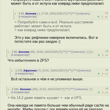
может быть и от испуга как комрад ниже предполагает.
–1
4.93
,
Аноним
(
-
), 17:44, 14/01/2025 [
^
] [
^^
] [
^^^
] [
ответить
]
+
–
[
к модератору
]
/
> Попробуйте сами и всё. Реально шустриком
работает. может быть и от испуга
> как комрад ниже предполагает.
Это у вас рефлинки наверное включились. Вот и
потестите как раз заодно :)
+3
2.99
,
Аноним
(
99
), 19:09, 14/01/2025 [
^
] [
^^
] [
^^^
] [
ответить
]
[
↓
] [
↑
]
+
–
[
к модератору
]
/
Что избыточного в ZFS?
–1
3.178
,
Афроним
(
?
), 14:01, 15/01/2025 [
^
] [
^^
] [
^^^
] [
ответить
]
+
–
[
к модератору
]
/
Всё остальное о чём я не упоминал выше.
+2
2.184
,
Аноним
(
184
), 16:42, 15/01/2025 [
^
] [
^^
] [
^^^
] [
ответить
]
[
↑
]
+
–
[
к модератору
]
/
> На 14.2 даже память кушает +- как и UFS.
Она никогда не памяти больше чем обычный page cache на
недофс. Мифы пошли с тех времён когда её не хватало