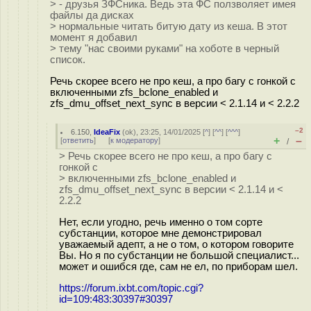
> - друзья ЗФСника. Ведь эта ФС ползволяет имея
файлы да дисках
> нормальные читать битую дату из кеша. В этот
момент я добавил
> тему "нас своими руками" на хоботе в черный
список.
Речь скорее всего не про кеш, а про багу с гонкой с
включенными zfs_bclone_enabled и
zfs_dmu_offset_next_sync в версии < 2.1.14 и < 2.2.2
–2
6.150
,
IdeaFix
(
ok
), 23:25, 14/01/2025 [
^
] [
^^
] [
^^^
]
+
–
[
ответить
]
[
к модератору
]
/
> Речь скорее всего не про кеш, а про багу с
гонкой с
> включенными zfs_bclone_enabled и
zfs_dmu_offset_next_sync в версии < 2.1.14 и <
2.2.2
Нет, если угодно, речь именно о том сорте
субстанции, которое мне демонстрировал
уважаемый адепт, а не о том, о котором говорите
Вы. Но я по субстанции не большой специалист...
может и ошибся где, сам не ел, по приборам шел.
https://forum.ixbt.com/topic.cgi?
id=109:483:30397#30397