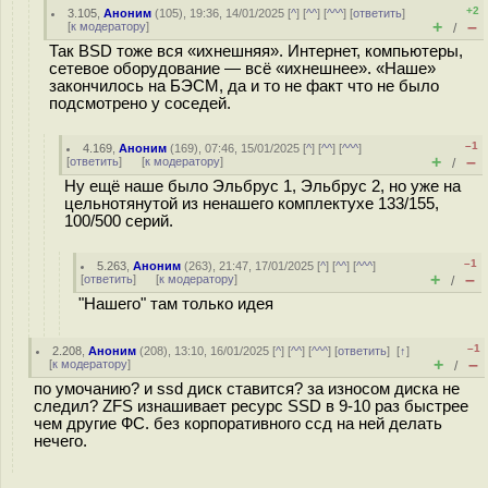
+2
3.105
,
Аноним
(
105
), 19:36, 14/01/2025 [
^
] [
^^
] [
^^^
] [
ответить
]
+
–
[
к модератору
]
/
Так BSD тоже вся «ихнешняя». Интернет, компьютеры,
сетевое оборудование — всё «ихнешнее». «Наше»
закончилось на БЭСМ, да и то не факт что не было
подсмотрено у соседей.
–1
4.169
,
Аноним
(
169
), 07:46, 15/01/2025 [
^
] [
^^
] [
^^^
]
+
–
[
ответить
]
[
к модератору
]
/
Ну ещё наше было Эльбрус 1, Эльбрус 2, но уже на
цельнотянутой из ненашего комплектухе 133/155,
100/500 серий.
–1
5.263
,
Аноним
(
263
), 21:47, 17/01/2025 [
^
] [
^^
] [
^^^
]
+
–
[
ответить
]
[
к модератору
]
/
"Нашего" там только идея
–1
2.208
,
Аноним
(
208
), 13:10, 16/01/2025 [
^
] [
^^
] [
^^^
] [
ответить
]
[
↑
]
+
–
[
к модератору
]
/
по умочанию? и ssd диск ставится? за износом диска не
следил? ZFS изнашивает ресурс SSD в 9-10 раз быстрее
чем другие ФС. без корпоративного ссд на ней делать
нечего.