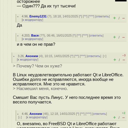
осторожнее
— Один??? Да их тут тысячи!⁠⁠
4.96
,
Enemy1231
(
?
), 18:18, 14/01/2025 [
^
] [
^^
] [
^^^
] [
ответить
]
+
–
/
[
к модератору
]
Да
4.203
,
Вася
(
??
), 06:46, 16/01/2025 [
^
] [
^^
] [
^^^
] [
ответить
]
+
–
/
[
к модератору
]
и в чем он не прав?
–3
3.26
,
Аноним
(
4
), 10:15, 14/01/2025 [
^
] [
^^
] [
^^^
] [
ответить
]
[
↑
]
+
–
[
к модератору
]
/
> Почему? Чем он хуже?
В Linux неудовлетворительно работают Qt и LibreOffice.
Ошибки долго не исправляются, иногда вообще не
исправляются. Мне это не нравится.
> Насмешил меня, конечно.
Смешит Вас пусть Линус. У него последнее время это
весело получается.
+2
4.46
,
Аноним
(
46
), 12:18, 14/01/2025 [
^
] [
^^
] [
^^^
] [
ответить
]
+
–
[
↓
] [
к модератору
]
/
О, внезапно, во FreeBSD Qt и LibreOffice работают