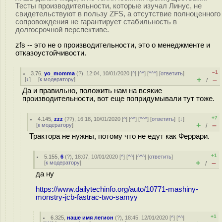
Тесты производительности, которые изучал Линус, не
свидетельствуют в пользу ZFS, а отсутствие полноценного
сопровождения не гарантирует стабильность в
долгосрочной перспективе.
zfs -- это не о производительности, это о менеджменте и
отказоустойчивости.
–1
3.76
,
yo_momma
(
?
), 12:04, 10/01/2020 [
^
] [
^^
] [
^^^
] [
ответить
]
+
–
[
↓
] [
к модератору
]
/
Да и правильно, положить нам на всякие
производительности, вот еще попридумывали тут тоже.
+7
4.145
,
zzz
(
??
), 16:18, 10/01/2020 [
^
] [
^^
] [
^^^
] [
ответить
]
[
↓
]
+
–
[
к модератору
]
/
Трактора не нужны, потому что не едут как Феррари.
+1
5.155
,
6
(
?
), 18:07, 10/01/2020 [
^
] [
^^
] [
^^^
] [
ответить
]
+
–
[
к модератору
]
/
да ну
https://www.dailytechinfo.org/auto/10771-mashiny-
monstry-jcb-fastrac-two-samyy
+1
6.325
,
наше имя легион
(
?
), 18:45, 12/01/2020 [
^
] [
^^
]