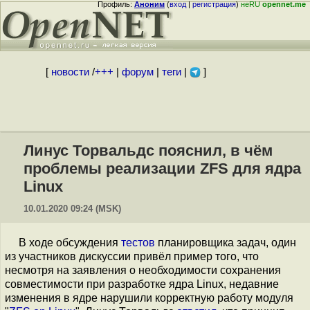
Профиль:
Аноним
(
вход
|
регистрация
)
неRU
opennet.me
[
новости
/
+++
|
форум
|
теги
|
]
Линус Торвальдс пояснил, в чём
проблемы реализации ZFS для ядра
Linux
10.01.2020 09:24 (MSK)
В ходе обсуждения
тестов
планировщика задач, один
из участников дискуссии привёл пример того, что
несмотря на заявления о необходимости сохранения
совместимости при разработке ядра Linux, недавние
изменения в ядре нарушили корректную работу модуля