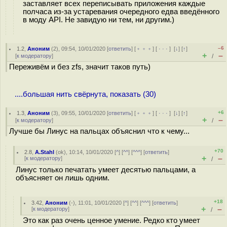
заставляет всех переписывать приложения каждые
полчаса из-за устаревания очередного едва введённого
в моду API. Не завидую ни тем, ни другим.)
–6
1.2
,
Аноним
(
2
), 09:54, 10/01/2020 [
ответить
] [
﹢﹢﹢
] [
· · ·
]
[
↓
] [
↑
]
+
–
[
к модератору
]
/
Переживём и без zfs, значит таков путь)
....большая нить свёрнута, показать (30)
+6
1.3
,
Аноним
(
3
), 09:55, 10/01/2020 [
ответить
] [
﹢﹢﹢
] [
· · ·
]
[
↓
] [
↑
]
+
–
[
к модератору
]
/
Лучше бы Линус на пальцах объяснил что к чему...
+70
2.8
,
A.Stahl
(
ok
), 10:14, 10/01/2020 [
^
] [
^^
] [
^^^
] [
ответить
]
+
–
[
к модератору
]
/
Линус только печатать умеет десятью пальцами, а
объясняет он лишь одним.
+18
3.42
,
Аноним
(
-
), 11:01, 10/01/2020 [
^
] [
^^
] [
^^^
] [
ответить
]
+
–
[
к модератору
]
/
Это как раз очень ценное умение. Редко кто умеет