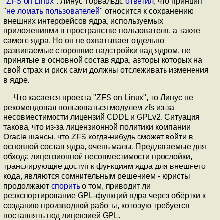
"
ZFS on Linux
". Линус Торвальдс
ответил
, что принцип
"
не ломать
пользователей
" относится к сохранению
внешних интерфейсов ядра, используемых
приложениями в пространстве пользователя, а также
самого ядра. Но он не охватывает отдельно
развиваемые сторонние надстройки над ядром, не
принятые в основной состав ядра, авторы которых на
свой страх и риск сами должны отслеживать изменения
в ядре.
Что касается проекта "ZFS on Linux", то Линус не
рекомендовал пользоваться модулем zfs из-за
несовместимости лицензий CDDL и GPLv2. Ситуация
такова, что из-за лицензионной политики компании
Oracle шансы, что ZFS когда-нибудь сможет войти в
основной состав ядра, очень малы. Предлагаемые для
обхода лицензионной несовместимости прослойки,
транслирующие доступ к функциям ядра для внешнего
кода, являются сомнительным решением - юристы
продолжают
спорить
о том, приводит ли
реэкспортирование GPL-функций ядра через обёртки к
созданию производной работы, которую требуется
поставлять под лицензией GPL.