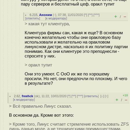
пару серверов и бесплатный цеф. оракл тупит
6.215
,
Аноним
(
-
), 07:38, 11/01/2020 [
^
] [
^^
] [
^^^
]
+
–
/
[
ответить
]
[
к модератору
]
> какая тут клиентура,
Клиентура фирмы сан, какая ж еще? В основном
конечно желательно чтобы они оракловую базу
использовали и желательно на оракловом
линуксном дистре, насколько я их политику партии
понимаю. Как они клиентуре это преподнесли -
спросите у них.
> оракл тупит
Они это умеют. С ОоО их же по хорошему
просили. Но нет, они предпочли по плохому. И чего
в результате?
+10
2.62
,
freehck
(
ok
), 11:22, 10/01/2020 [
^
] [
^^
] [
^^^
] [
ответить
]
[
↓
] [
↑
]
+
–
[
к модератору
]
/
> Всё правильно Линус сказал.
В основном да. Кроме вот этого:
> Кроме того, Линус считает стремление использовать ZFS
лишь данью моде, а не техническими преимуществами.