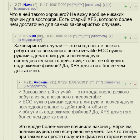
2.71
,
Наме
(
?
), 11:47, 10/01/2020 [
^
] [
^^
] [
^^^
] [
ответить
]
[
↓
] [
↑
]
+
–
/
[
к модератору
]
Что в ней такого хорошего? Не вижу вообще никаких
причин для восторгов. Есть старый XFS, которого более
чем достаточно для самых заковыристых случаев.
3.118
,
имя
(
ok
), 14:43, 10/01/2020 [
^
] [
^^
] [
^^^
] [
ответить
]
[
↓
]
+
–
/
[
к модератору
]
Заковыристый случай — это когда после резкого
ребута из-за внезапного unrecoverable ECC нужно
руками сделать хитрую и неочевидную
последовательность действий, чтобы не обнулить
содержимое файлов? Да, XFS для этого более чем
достаточно.
4.211
,
Аноним
(
211
), 07:29, 11/01/2020 [
^
] [
^^
] [
^^^
] [
ответить
]
+
–
/
[
к модератору
]
> Заковыристый случай — это когда после резкого
ребута из-за внезапного unrecoverable
> ECC нужно руками сделать хитрую и неочевидную
последовательность действий, чтобы не
> обнулить содержимое файлов? Да, XFS для этого
более чем достаточно.
Это вроде более-менее починили наконец. Впрочем,
полный журнал оно все-равно не умеет. Так что теперь
при таком вы просто получите файл из старой и новой