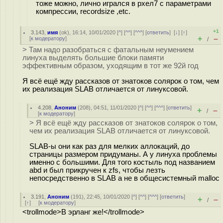
тоже можно, лично игрался в рхел7 с параметрами
компрессии, recordsize ,etc.
+1
3.143
,
имя
(
ok
), 16:14, 10/01/2020 [
^
] [
^^
] [
^^^
] [
ответить
]
[
↓
] [
↑
]
+
–
[
к модератору
]
/
> Там надо разобраться с фатальным неумением
линуха выделять большие блоки памяти
эффективным образом, уходящим в тот же 92й год
Я всё ещё жду рассказов от знатоков солярок о том, чем
их реализация SLAB отличается от линуксовой.
4.208
,
Аноним
(
208
), 04:51, 11/01/2020 [
^
] [
^^
] [
^^^
] [
ответить
]
+
–
/
[
к модератору
]
> Я всё ещё жду рассказов от знатоков солярок о том,
чем их реализация SLAB отличается от линуксовой.
SLAB-ы они как раз для мелких аллокаций, до
страницы размером придуманы. А у линуха проблемы
именно с большими. Для того костыль под названием
abd и был прикручен к zfs, чтобы лезть
непосредственно в SLAB а не в общесистемный malloc
3.191
,
Аноним
(
191
), 22:45, 10/01/2020 [
^
] [
^^
] [
^^^
] [
ответить
]
+
–
/
[
↑
] [
к модератору
]
<trollmode>В эрланг же!</trollmode>