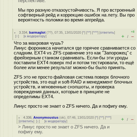
перспективе.
Мы про разную отказоустойчивость. Я про встроенный
софтверный рейд и коррекцию ошибок на лету. Вы про
вероятность поломки во время апгрейда.
+8
3.334
,
barmaglot
(
??
), 07:35, 13/01/2020 [
^
] [
^^
] [
^^^
] [
ответить
]
+
–
[
↑
] [
к модератору
]
/
Что за махровая чушь?
Линус фороникса начитался где горячее сравнивается со
сладким. EXT4 vs ZFS сравнение это как "Запорожец" с
фрейзерным станком сравнивать. Если-бы эти уроды
поставили EXT4 поверх md и потом тестировали, то ещё
более или менее результат можно-бы было принять.
ZFS это не просто файловая система поверх блочного
устройства, это ещё и soft-RAID и менеджмент блочных
устройств, и мгновенные снэпшоты, и проверка
повреждения данных, которые в принципе не
определимы EXT4.
Линус просто не знает о ZFS ничего. Да и пофигу ему.
4.336
,
Anonymoustus
(
ok
), 07:46, 13/01/2020 [
^
] [
^^
] [
^^^
]
+
–
/
[
ответить
]
[
↓
] [
к модератору
]
> Линус просто не знает о ZFS ничего. Да и
пофигу ему.