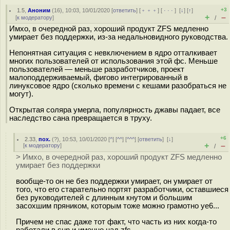
+3
1.5
,
Аноним
(
16
), 10:03, 10/01/2020 [
ответить
] [
﹢﹢﹢
] [
· · ·
]
[
↓
] [
↑
]
+
–
[
к модератору
]
/
Имхо, в очередной раз, хороший продукт ZFS медленно
умирает без поддержки, из-за недальновидного руководства.
Непонятная ситуация с невключением в ядро отталкивает
многих пользователей от использования этой фс. Меньше
пользователей — меньше разработчиков, проект
малоподдерживаемый, фигово интегрированный в
линуксовое ядро (сколько времени с кешами разобраться не
могут).
Открытая соляра умерла, популярность джавы падает, все
наследство сана превращается в труху.
+6
2.33
,
пох.
(
?
), 10:53, 10/01/2020 [
^
] [
^^
] [
^^^
] [
ответить
]
[
↓
]
+
–
[
к модератору
]
/
> Имхо, в очередной раз, хороший продукт ZFS медленно
умирает без поддержки
вообще-то он не без поддержки умирает, он умирает от
того, что его старательно портят разработчики, оставшиеся
без руководителей с длинным кнутом и большим
засохшим пряником, которым тоже можно грамотно уе6...
Причем не спас даже тот факт, что часть из них когда-то
работали в sun и именно над zfs.