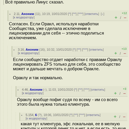
Всё правильно Линус сказал.
+12
2.11
,
Аноним
(
11
), 10:19, 10/01/2020 [
^
] [
^^
] [
^^^
] [
ответить
]
[
↓
]
+
–
[
к модератору
]
/
Согласен. Если Оракл, используя наработки
Сообщества, уже сделала исключение в
лицензировании для себя -- этично поделиться
исключением.
+13
3.16
,
Аноним
(
16
), 10:32, 10/01/2020 [
^
] [
^^
] [
^^^
] [
ответить
]
+
–
[
к модератору
]
/
Если сообщество отдает наработки с правами Ораклу
лицензировать ZFS только для себя, это сообщество
может и дальше мечтать о добром Оракле.
Ораклу и так нормально.
+3
4.46
,
Аноним
(
-
), 11:03, 10/01/2020 [
^
] [
^^
] [
^^^
] [
ответить
]
+
–
[
к модератору
]
/
Ораклу вообще пофиг судя по всему - им со всего
этого была нужна только клиентура.
5.154
,
6
(
?
), 18:06, 10/01/2020 [
^
] [
^^
] [
^^^
] [
ответить
]
+
–
/
[
к модератору
]
какая тут клиентура, зфс локальная, ее в мелкую
контуру у которой денег то и нет, а если есть, то еще