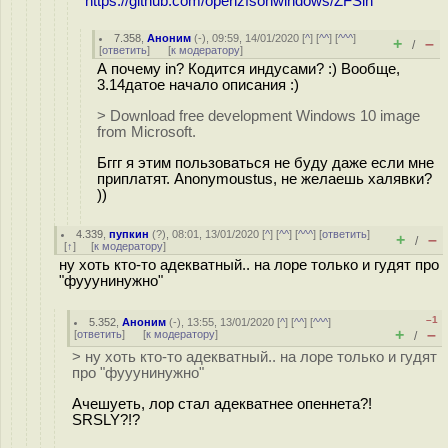
https://github.com/openzfsonwindows/ZFSin
7.358
,
Аноним
(
-
), 09:59, 14/01/2020 [
^
] [
^^
] [
^^^
]
+
–
/
[
ответить
]
[
к модератору
]
А почему in? Кодится индусами? :) Вообще,
3.14датое начало описания :)
> Download free development Windows 10 image
from Microsoft.
Бггг я этим пользоваться не буду даже если мне
приплатят. Anonymoustus, не желаешь халявки?
))
4.339
,
пупкин
(
?
), 08:01, 13/01/2020 [
^
] [
^^
] [
^^^
] [
ответить
]
+
–
/
[
↑
] [
к модератору
]
ну хоть кто-то адекватный.. на лоре только и гудят про
"фууунинужно"
–1
5.352
,
Аноним
(
-
), 13:55, 13/01/2020 [
^
] [
^^
] [
^^^
]
+
–
[
ответить
]
[
к модератору
]
/
> ну хоть кто-то адекватный.. на лоре только и гудят
про "фууунинужно"
Ачешуеть, лор стал адекватнее опеннета?!
SRSLY?!?