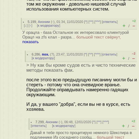
том же окружении - довольно нишевой случай
использования компьютерных систем.
+2
5.199
,
Аноним
(
-
), 01:34, 11/01/2020 [
^
] [
^^
] [
^^^
] [
ответить
]
+
–
[
↓
] [
↑
] [
к модератору
]
/
У орацла - база Остальное их интересовало клиентурой
Орацл на zfs клал - разра...
большой текст свёрнут,
показать
–2
6.286
,
пох.
(
?
), 23:47, 11/01/2020 [
^
] [
^^
] [
^^^
] [
ответить
]
+
–
[
к модератору
]
/
> Ну как бы кроме судов есть и чисто технические
методы показать фак.
после этого всю предыдущую писанину могли бы и
стереть - потому что она очевидное вранье.
Продолжайте оправдывать намеренно гадящих
окружающим.
И да, у вашего "добра", если вы не в курсе, есть
хозяева.
+2
7.299
,
Аноним
(
-
), 06:48, 12/01/2020 [
^
] [
^^
] [
^^^
]
+
–
[
ответить
]
[
к модератору
]
/
Давай я тебе просто процитирую немного Шекспира в
подлиннике Из соседнего сообщ...
большой текст