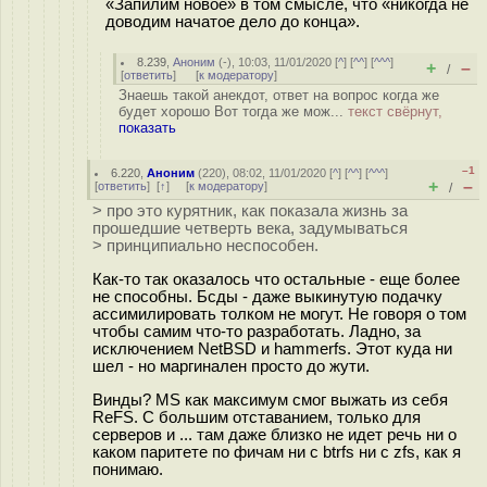
«Запилим новое» в том смысле, что «никогда не
доводим начатое дело до конца».
8.239
,
Аноним
(
-
), 10:03, 11/01/2020 [
^
] [
^^
] [
^^^
]
+
–
/
[
ответить
]
[
к модератору
]
Знаешь такой анекдот, ответ на вопрос когда же
будет хорошо Вот тогда же мож...
текст свёрнут,
показать
–1
6.220
,
Аноним
(
220
), 08:02, 11/01/2020 [
^
] [
^^
] [
^^^
]
+
–
[
ответить
]
[
↑
] [
к модератору
]
/
> про это курятник, как показала жизнь за
прошедшие четверть века, задумываться
> принципиально неспособен.
Как-то так оказалось что остальные - еще более
не способны. Бсды - даже выкинутую подачку
ассимилировать толком не могут. Не говоря о том
чтобы самим что-то разработать. Ладно, за
исключением NetBSD и hammerfs. Этот куда ни
шел - но маргинален просто до жути.
Винды? MS как максимум смог выжать из себя
ReFS. С большим отставанием, только для
серверов и ... там даже близко не идет речь ни о
каком паритете по фичам ни с btrfs ни с zfs, как я
понимаю.