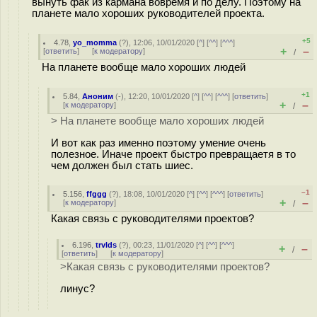
вынуть фак из кармана вовремя и по делу. Поэтому на
планете мало хороших руководителей проекта.
+5
4.78
,
yo_momma
(
?
), 12:06, 10/01/2020 [
^
] [
^^
] [
^^^
]
+
–
[
ответить
]
[
к модератору
]
/
На планете вообще мало хороших людей
+1
5.84
,
Аноним
(
-
), 12:20, 10/01/2020 [
^
] [
^^
] [
^^^
] [
ответить
]
+
–
[
к модератору
]
/
> На планете вообще мало хороших людей
И вот как раз именно поэтому умение очень
полезное. Иначе проект быстро превращаетя в то
чем должен был стать шиес.
–1
5.156
,
ffggg
(
?
), 18:08, 10/01/2020 [
^
] [
^^
] [
^^^
] [
ответить
]
+
–
[
к модератору
]
/
Какая связь с руководителями проектов?
6.196
,
trvlds
(
?
), 00:23, 11/01/2020 [
^
] [
^^
] [
^^^
]
+
–
/
[
ответить
]
[
к модератору
]
>Какая связь с руководителями проектов?
линус?