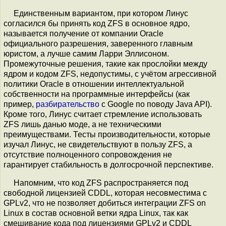
Единственным вариантом, при котором Линус
согласился бы принять код ZFS в основное ядро,
называется получение от компании Oracle
официального разрешения, заверенного главным
юристом, а лучше самим Ларри Эллисоном.
Промежуточные решения, такие как прослойки между
ядром и кодом ZFS, недопустимы, с учётом агрессивной
политики Oracle в отношении интеллектуальной
собственности на программные интерфейсы (как
пример,
разбирательство
с Google по поводу Java API).
Кроме того, Линус считает стремление использовать
ZFS лишь данью моде, а не техническими
преимуществами. Тесты производительности, которые
изучал Линус, не свидетельствуют в пользу ZFS, а
отсутствие полноценного сопровождения не
гарантирует стабильность в долгосрочной перспективе.
Напомним, что код ZFS распространяется под
свободной лицензией CDDL, которая несовместима с
GPLv2, что не позволяет добиться интеграции ZFS on
Linux в состав основной ветки ядра Linux, так как
смешивание кода под лицензиями GPLv2 и CDDL