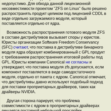
недопустимо. Для обхода данной лицензионной
несовместимости проектом "ZFS on Linux" было решено
распространять продукт целиком под лицензией CDDL в
виде отдельно загружаемого модуля, который
поставляется отдельно от ядра.
Возможность распространения готового модуля ZFS
в составе дистрибутивов вызывает споры у юристов.
Юристы организации Software Freedom Conservancy
(SFC)
считают
, что поставка в дистрибутиве бинарного
модуля ядра образует комбинированный с GPL продукт
с требованием распространения итоговой работы под
GPL. Юристы компании Canonical
не согласны
и
утверждают, что поставка модуля zfs допускается, если
компонент поставляется в виде самодостаточного
модуля, отдельно от пакета с ядром. Canonical отмечает,
что дистрибутивы давно используют подобный подход
для поставки проприетарных драйверов, таких как
драйверы NVIDIA.
Другая сторона парирует, что проблема
совместимости с ядром в проприетарных драйверах
решается поставкой небольшой прослойки,