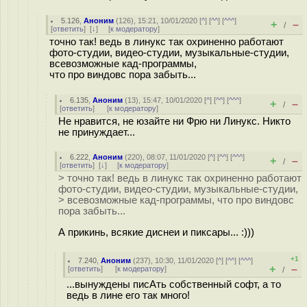
5.126
,
Аноним
(
126
), 15:21, 10/01/2020 [
^
] [
^^
] [
^^^
]
+
–
/
[
ответить
]
[
↓
] [
к модератору
]
точно так! ведь в линукс так охриненно работают
фото-студии, видео-студии, музыкальные-студии,
всевозможные кад-программы,
что про виндовс пора забыть...
6.135
,
Аноним
(
13
), 15:47, 10/01/2020 [
^
] [
^^
] [
^^^
]
+
–
/
[
ответить
]
[
к модератору
]
Не нравится, не юзайте ни Фрю ни Линукс. Никто
не принуждает...
6.222
,
Аноним
(
220
), 08:07, 11/01/2020 [
^
] [
^^
] [
^^^
]
+
–
/
[
ответить
]
[
↓
] [
к модератору
]
> точно так! ведь в линукс так охриненно работают
фото-студии, видео-студии, музыкальные-студии,
> всевозможные кад-программы, что про виндовс
пора забыть...
А прикинь, всякие диснеи и пиксары... :)))
+1
7.240
,
Аноним
(
237
), 10:30, 11/01/2020 [
^
] [
^^
] [
^^^
]
+
–
[
ответить
]
[
к модератору
]
/
...вынуждены писАть собственный софт, а то
ведь в лине его так много!