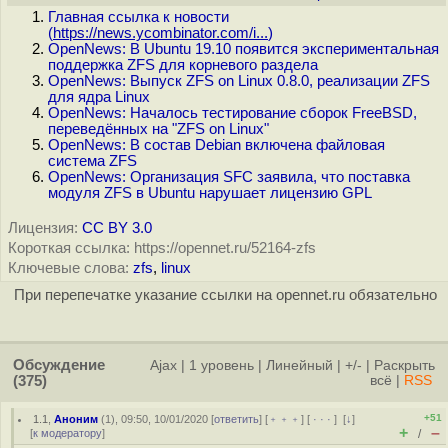
Главная ссылка к новости
(
https://news.ycombinator.com/i...
)
OpenNews: В Ubuntu 19.10 появится экспериментальная
поддержка ZFS для корневого раздела
OpenNews: Выпуск ZFS on Linux 0.8.0, реализации ZFS
для ядра Linux
OpenNews: Началось тестирование сборок FreeBSD,
переведённых на "ZFS on Linux"
OpenNews: В состав Debian включена файловая
система ZFS
OpenNews: Организация SFC заявила, что поставка
модуля ZFS в Ubuntu нарушает лицензию GPL
Лицензия:
CC BY 3.0
Короткая ссылка: https://opennet.ru/52164-zfs
Ключевые слова:
zfs
,
linux
При перепечатке указание ссылки на opennet.ru обязательно
Обсуждение
Ajax
|
1 уровень
|
Линейный
|
+/-
|
Раскрыть
(375)
всё
|
RSS
+51
1.1
,
Аноним
(
1
), 09:50, 10/01/2020 [
ответить
] [
﹢﹢﹢
] [
· · ·
]
[
↓
]
+
–
[
к модератору
]
/