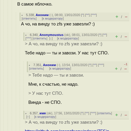
В самое яблочко.
5.338
,
Аноним
(
-
), 08:00, 13/01/2020 [
^
] [
^^
] [
^^^
]
+
–
/
[
ответить
]
[
к модератору
]
А чо, на винду то zfs уже завезли? :)
6.340
,
Anonymoustus
(
ok
), 08:01, 13/01/2020 [
^
] [
^^
]
+
–
/
[
^^^
] [
ответить
]
[
↓
] [
к модератору
]
> А чо, на винду то zfs уже завезли? :)
Тебе надо — ты и завози. У нас тут СПО.
–1
7.351
,
Аноним
(
-
), 13:54, 13/01/2020 [
^
] [
^^
] [
^^^
]
+
–
[
ответить
]
[
к модератору
]
/
> Тебе надо — ты и завози.
Мне, к счастью, не надо.
> У нас тут СПО.
Винда - не СПО.
6.357
,
имя
(
ok
), 17:56, 13/01/2020 [
^
] [
^^
] [
^^^
] [
ответить
]
+
–
/
[
↑
] [
к модератору
]
> А чо, на винду то zfs уже завезли? :)