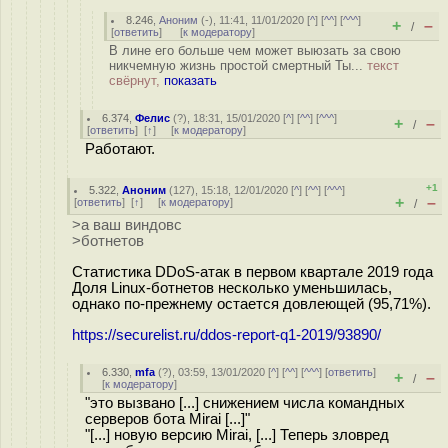
8.246
,
Аноним
(
-
), 11:41, 11/01/2020 [
^
] [
^^
] [
^^^
]
+
–
/
[
ответить
]
[
к модератору
]
В лине его больше чем может выюзать за свою
никчемную жизнь простой смертный Ты...
текст
свёрнут,
показать
6.374
,
Фелис
(
?
), 18:31, 15/01/2020 [
^
] [
^^
] [
^^^
]
+
–
/
[
ответить
]
[
↑
] [
к модератору
]
Работают.
+1
5.322
,
Аноним
(
127
), 15:18, 12/01/2020 [
^
] [
^^
] [
^^^
]
+
–
[
ответить
]
[
↑
] [
к модератору
]
/
>а ваш виндовс
>ботнетов
Статистика DDoS-атак в первом квартале 2019 года
Доля Linux-ботнетов несколько уменьшилась,
однако по-прежнему остается довлеющей (95,71%).
https://securelist.ru/ddos-report-q1-2019/93890/
6.330
,
mfa
(
?
), 03:59, 13/01/2020 [
^
] [
^^
] [
^^^
] [
ответить
]
+
–
/
[
к модератору
]
"это вызвано [...] снижением числа командных
серверов бота Mirai [...]"
"[...] новую версию Mirai, [...] Теперь зловред