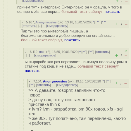
+
–
[
к модератору
]
/
причем тут - энтерпрайс Энтер-прайс он у орацла, у того в
соляре с zfs все норм...
большой текст свёрнут,
показать
5.107
,
Anonymoustus
(
ok
), 13:18, 10/01/2020 [
^
] [
^^
] [
^^^
]
+
–
/
[
ответить
]
[
↓
] [
к модератору
]
Так ты это про ынтерпрайз пишешь, а
благожелательные и добропорядочные онлайновы...
большой текст свёрнут,
показать
+1
6.112
,
пох.
(
?
), 13:55, 10/01/2020 [
^
] [
^^
] [
^^^
] [
ответить
]
+
–
[
↓
] [
к модератору
]
/
ынтырпрайс как раз переживет - выкинув половину рам в
статике под кэш, и не заде...
большой текст свёрнут,
показать
7.164
,
Anonymoustus
(
ok
), 19:16, 10/01/2020 [
^
] [
^^
]
+
–
/
[
^^^
] [
ответить
]
[
к модератору
]
>> А давайте, говорят, запилим что-то
новое
> да ну нах, что у них там нового -
приставка thin к
> lvm? lvm - разработка ibm 90х годов, xfs - sgi
тех
> же 90х. Тут попатчено, там перепилено, как-то
и работает.