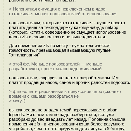
> Непонятная ситуация с невключением в ядро
отталкивает многих пользователей от использования
пользователям, которых это отталкивает - лучше просто
платить денег за техподдержку какому-нибудь netapp
(которых, кстати, совершенно не смущает использование
клона zfs в своих полках) и не выпендриваться.
Для применения zfs по месту - нужна техническая
грамотность, превышающая вызывающую глупые
"отталкивания".
> этой фс. Меньше пользователей — меньше
разработчиков, проект малоподдерживаемый,
пользователи, сюрприз, не платят разработчикам. Им
платят продавцы насов, санов и прочих радостей подорого.
> фигово интегрированный в линуксовое ядро (сколько
времени с кешами разобраться не
> могут).
вы как всегда не владея темой пересказываете urban
legends. Ни с чем там не надо разбираться, все уже
разобрано до вас двадцать лет назад. Половина смысла
применения zfs - в использовании кэша более разумного
устройства, чем тот что придуман для линуха в 92м году,