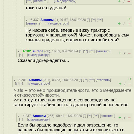
+
–
[
^^^
] [
ответить
]
[
к модератору
]
/
таки ты его уделал!
+1
6.337
,
Аноним
(
-
), 07:57, 13/01/2020 [
^
] [
^^
] [
^^^
]
+
–
[
ответить
]
[
к модератору
]
/
Ну нифига себе, впервые вижу трактор с
тормозным парашютом?! Может, попробовать ему
крылья приделать, и двигло от истребителя?
4.382
,
zurapa
(
ok
), 16:39, 05/02/2024 [
^
] [
^^
] [
^^^
] [
ответить
]
+
–
/
[
↑
] [
к модератору
]
Сказали докер-адепты…
+1
3.201
,
Аноним
(
201
), 03:33, 11/01/2020 [
^
] [
^^
] [
^^^
] [
ответить
]
+
–
[
↓
] [
↑
] [
к модератору
]
/
> zfs -- это не о производительности, это о менеджменте
и отказоустойчивости.
>> а отсутствие полноценного сопровождения не
гарантирует стабильность в долгосрочной перспективе.
4.237
,
Аноним
(
237
), 09:44, 11/01/2020 [
^
] [
^^
] [
^^^
] [
ответить
]
+
–
/
[
↓
] [
к модератору
]
Если бы орацле подобрел и дал разрешение, то
нашлись бы желающие попытаться включить это в