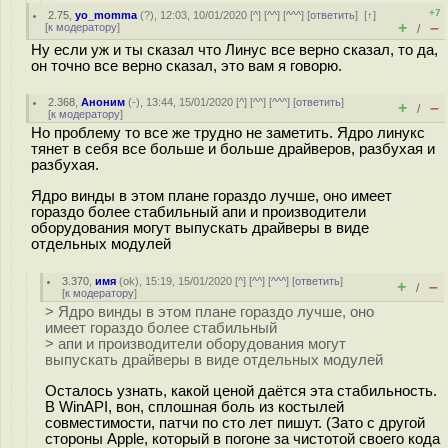
+7
2.75
,
yo_momma
(
?
), 12:03, 10/01/2020 [
^
] [
^^
] [
^^^
] [
ответить
]
[
↑
]
+
–
[
к модератору
]
/
Ну если уж и ты сказал что Линус все верно сказал, то да,
он точно все верно сказал, это вам я говорю.
2.368
,
Аноним
(
-
), 13:44, 15/01/2020 [
^
] [
^^
] [
^^^
] [
ответить
]
+
–
/
[
к модератору
]
Но проблему то все же трудно не заметить. Ядро линукс
тянет в себя все больше и больше драйверов, разбухая и
разбухая.
Ядро винды в этом плане гораздо лучше, оно имеет
гораздо более стабильный апи и производители
оборудования могут выпускать драйверы в виде
отдельных модулей
3.370
,
имя
(
ok
), 15:19, 15/01/2020 [
^
] [
^^
] [
^^^
] [
ответить
]
+
–
/
[
к модератору
]
> Ядро винды в этом плане гораздо лучше, оно
имеет гораздо более стабильный
> апи и производители оборудования могут
выпускать драйверы в виде отдельных модулей
Осталось узнать, какой ценой даётся эта стабильность.
В WinAPI, вон, сплошная боль из костылей
совместимости, патчи по сто лет пишут. (Зато с другой
стороны Apple, который в погоне за чистотой своего кода