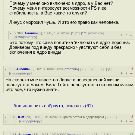
Почему у меня оно включено в ядро, а у Вас нет?
Почему меня интересует возможности FS и ее
стабильность, а Вас какие-то слухи?
Линус сморозил чушь. И это его право как человека.
2.369
,
Аноним
(
-
), 13:45, 15/01/2020 [
^
] [
^^
] [
^^^
] [
ответить
]
+
–
/
[
к модератору
]
Это потому что сама политика 'включать в ядро' порочна.
Драйверы под винду прекрасно чувствуют себя и без
включения в ядро винды
–9
1.6
,
Аноним
(
6
), 10:10, 10/01/2020 [
ответить
] [
﹢﹢﹢
] [
· · ·
]
[
↓
] [
↑
]
+
–
[
к модератору
]
/
На сколько мне известно Линус в повседневной жизни
пользуется маком. Билл Гейтс пользуется в основном маком.
Это все, что нужно знать.
....большая нить свёрнута, показать (61)
–2
1.10
,
iCat
(
ok
), 10:15, 10/01/2020
Скрыто ботом-модератором
[
﹢﹢﹢
]
+
–
[
· · ·
] [
к модератору
]
/
+2
1.13
,
Аноним
(
13
), 10:23, 10/01/2020 [
ответить
] [
﹢﹢﹢
] [
· · ·
]
[
↓
]