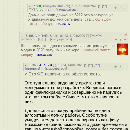
7.380
,
Anonymoustus
(
ok
), 19:57, 23/01/2020 [
^
] [
^^
]
+
–
/
[
^^^
] [
ответить
]
[
к модератору
]
Движение ради движения 8212 это мастурбация
У движения должна быть цель, ста...
большой
текст свёрнут,
показать
–2
5.198
,
VINRARUS
(
ok
), 01:23, 11/01/2020 [
^
] [
^^
] [
^^^
]
+
–
[
ответить
]
[
↓
] [
↑
] [
к модератору
]
/
Шо, компилить ядро с нужными параметрами уже не
модно в 2020 году Ну и чем коро...
большой текст
свёрнут,
показать
6.363
,
Аноним
(
-
), 13:24, 14/01/2020 [
^
] [
^^
] [
^^^
]
+
–
/
[
ответить
]
[
к модератору
]
> Это ФС-паразит, а не эфективность.
Это туннельное видение у архитектов и
менеджмента при разработке. Вперлись рогом в
одни файлохранилки и совершенно не парились
что на этом глобусе бывает что-то отличное от
них.
Далее все это походу прибили на гвозди в
алгоритмы и логику работы. Особо тугие
умудряются даже это декларировать как фичу.
Возможно в файлопомойках это даже временами и
так, но чистая файлопомойка, совсем без софта на