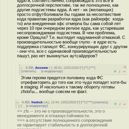
ядро и, соответственно, сопровождать это всё в
долгосрочной перспективе, так же полноценно, как
другие подсистемы ядра. А нет - их (желающих)
просто отфутболивали бы годами за несоотвествие
кода правилам разработки ядра (как райзерфс когда-
то) или внедренная зфс отмерла бы сама собой лет
через 10 при очередном релизе ядра, как устаревшая
несопровождаемая подсистема. В чем проблема,
кроме Орацла? Т.е. выглядит надуманной отмазкой. С
производительностью вообще глупо - в ядре есть
поддержка стапицот ФС, конкурирующих друг с другом
- они что, все с одинаковой производительностью
пашут, раз нет выкинутых аутсайдеров?
–1
5.300
,
Аноним
(
-
), 06:52, 12/01/2020 [
^
] [
^^
] [
^^^
]
+
–
[
ответить
]
[
к модератору
]
/
Этим героям придется половину кода ФС
отрефакторить до того как это чудо попадет хотя-бы
в staging. И насколько к такому обороту готовы
zfslol'ы... вообще совсем не факт.
4.350
,
freehck
(
ok
), 13:44, 13/01/2020 [
^
] [
^^
] [
^^^
] [
ответить
]
+
–
/
[
↑
] [
к модератору
]
>> zfs -- это не о производительности, это о
менеджменте и отказоустойчивости.
>>> а отсутствие полноценного сопровождения
не гарантирует стабильность в долгосрочной