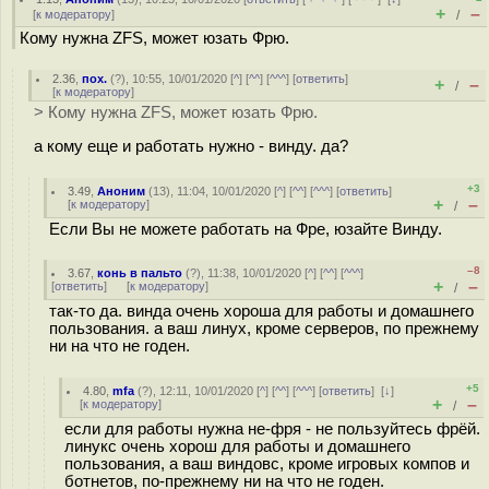
+
–
[
к модератору
]
/
Кому нужна ZFS, может юзать Фрю.
2.36
,
пох.
(
?
), 10:55, 10/01/2020 [
^
] [
^^
] [
^^^
] [
ответить
]
+
–
/
[
к модератору
]
> Кому нужна ZFS, может юзать Фрю.
а кому еще и работать нужно - винду. да?
+3
3.49
,
Аноним
(
13
), 11:04, 10/01/2020 [
^
] [
^^
] [
^^^
] [
ответить
]
+
–
[
к модератору
]
/
Если Вы не можете работать на Фре, юзайте Винду.
–8
3.67
,
конь в пальто
(
?
), 11:38, 10/01/2020 [
^
] [
^^
] [
^^^
]
+
–
[
ответить
]
[
к модератору
]
/
так-то да. винда очень хороша для работы и домашнего
пользования. а ваш линух, кроме серверов, по прежнему
ни на что не годен.
+5
4.80
,
mfa
(
?
), 12:11, 10/01/2020 [
^
] [
^^
] [
^^^
] [
ответить
]
[
↓
]
+
–
[
к модератору
]
/
если для работы нужна не-фря - не пользуйтесь фрёй.
линукс очень хорош для работы и домашнего
пользования, а ваш виндовс, кроме игровых компов и
ботнетов, по-прежнему ни на что не годен.