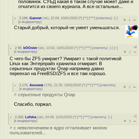
половинок. СУБД какая в таком случае может даже и
откатится из своего журнала. А все остальные...
3.186
,
Gannet
(
ok
), 22:09, 10/01/2020 [
^
] [
^^
] [
^^^
] [
ответить
]
[
↑
]
+
–
/
[
к модератору
]
Старый добрый, который не умеет уменьшаться.
–2
2.98
,
bOOster
(
ok
), 13:02, 10/01/2020 [
^
] [
^^
] [
^^^
] [
ответить
]
[
↓
] [
↑
]
+
–
[
к модератору
]
/
С чего бы ZFS умирает? Умирает с такой политикой
Linux как Энтерпрайз хранилка отмирает. В
серьезных продуктах Qnap например давно
переехал на FreeBSD/ZFS и все там хорошо.
3.176
,
Аноним
(
176
), 21:30, 10/01/2020 [
^
] [
^^
] [
^^^
] [
ответить
]
+
–
/
[
к модератору
]
> серьезные продукты Qnap
Cпасибо, поржал.
–1
2.206
,
Lefsha
(
ok
), 04:49, 11/01/2020 [
^
] [
^^
] [
^^^
] [
ответить
]
[
↑
]
+
–
[
к модератору
]
/
> с невключением в ядро отталкивает многих
пользователей...