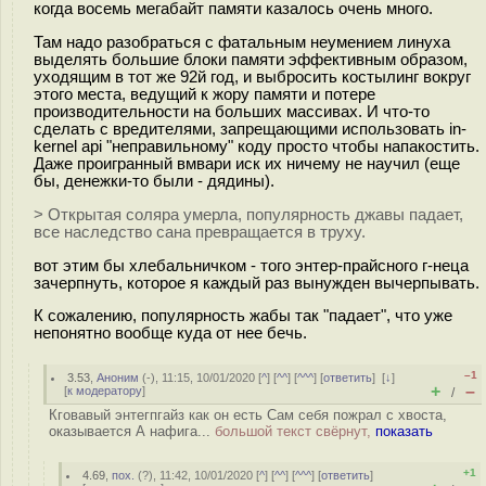
когда восемь мегабайт памяти казалось очень много.
Там надо разобраться с фатальным неумением линуха
выделять большие блоки памяти эффективным образом,
уходящим в тот же 92й год, и выбросить костылинг вокруг
этого места, ведущий к жору памяти и потере
производительности на больших массивах. И что-то
сделать с вредителями, запрещающими использовать in-
kernel api "неправильному" коду просто чтобы напакостить.
Даже проигранный вмвари иск их ничему не научил (еще
бы, денежки-то были - дядины).
> Открытая соляра умерла, популярность джавы падает,
все наследство сана превращается в труху.
вот этим бы хлебальничком - того энтер-прайсного г-неца
зачерпнуть, которое я каждый раз вынужден вычерпывать.
К сожалению, популярность жабы так "падает", что уже
непонятно вообще куда от нее бечь.
–1
3.53
,
Аноним
(
-
), 11:15, 10/01/2020 [
^
] [
^^
] [
^^^
] [
ответить
]
[
↓
]
+
–
[
к модератору
]
/
Кговавый энтегпгайз как он есть Сам себя пожрал с хвоста,
оказывается А нафига...
большой текст свёрнут,
показать
+1
4.69
,
пох.
(
?
), 11:42, 10/01/2020 [
^
] [
^^
] [
^^^
] [
ответить
]