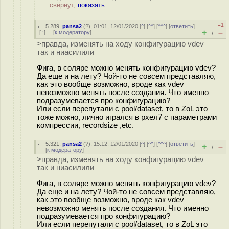
свёрнут,
показать
–1
5.289
,
pansa2
(
?
), 01:01, 12/01/2020 [
^
] [
^^
] [
^^^
] [
ответить
]
+
–
[
↑
] [
к модератору
]
/
>правда, изменять на ходу конфигурацию vdev
так и ниасилили
Фига, в соляре можно менять конфигурацию vdev?
Да еще и на лету? Чой-то не совсем представляю,
как это вообще возможно, вроде как vdev
невозможно менять после создания. Что именно
подразумевается про конфигурацию?
Или если перепутали с pool/dataset, то в ZoL это
тоже можно, лично игрался в рхел7 с параметрами
компрессии, recordsize ,etc.
5.321
,
pansa2
(
?
), 15:12, 12/01/2020 [
^
] [
^^
] [
^^^
] [
ответить
]
+
–
/
[
к модератору
]
>правда, изменять на ходу конфигурацию vdev
так и ниасилили
Фига, в соляре можно менять конфигурацию vdev?
Да еще и на лету? Чой-то не совсем представляю,
как это вообще возможно, вроде как vdev
невозможно менять после создания. Что именно
подразумевается про конфигурацию?
Или если перепутали с pool/dataset, то в ZoL это