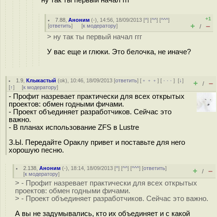
+1
7.88
,
Аноним
(
-
), 14:56, 18/09/2013 [
^
] [
^^
] [
^^^
]
+
–
[
ответить
]
[
к модератору
]
/
> ну так ты первый начал ггг
У вас еще и глюки. Это белочка, не иначе?
1.9
,
Клыкастый
(
ok
), 10:46, 18/09/2013 [
ответить
] [
﹢﹢﹢
] [
· · ·
]
[
↓
]
+
–
/
[
↑
] [
к модератору
]
- Профит назревает практически для всех открытых
проектов: обмен годными фичами.
- Проект объединяет разработчиков. Сейчас это
важно.
- В планах использование ZFS в Lustre
З.Ы. Передайте Ораклу привет и поставьте для него
хорошую песню.
2.138
,
Аноним
(
-
), 18:14, 18/09/2013 [
^
] [
^^
] [
^^^
] [
ответить
]
+
–
/
[
к модератору
]
> - Профит назревает практически для всех открытых
проектов: обмен годными фичами.
> - Проект объединяет разработчиков. Сейчас это важно.
А вы не задумывались, кто их объединяет и с какой