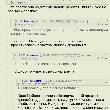
+
–
/
[
к модератору
]
Нет, просто она будет ещё лучше работать пингвинусе на
разных железках.
–2
3.139
,
Аноним
(
-
), 18:16, 18/09/2013 [
^
] [
^^
] [
^^^
] [
ответить
]
+
–
[
к модератору
]
/
> Нет, просто она будет ещё лучше работать пингвинусе
на разных железках.
Лучше бы btrfs лучше работала. Как-никак, ее
проектировали с учетом ошибок дизайна zfs.
+1
4.150
,
Аноним
(
-
), 19:02, 18/09/2013 [
^
] [
^^
] [
^^^
] [
ответить
]
+
–
[
к модератору
]
/
> ... btrfs ... как-никак проектировали
Ошибочка у вас в самом начале :)
5.167
,
Аноним
(
-
), 21:36, 18/09/2013 [
^
] [
^^
] [
^^^
]
+
–
/
[
ответить
]
[
к модератору
]
> Ошибочка у вас в самом начале :)
Крис Мэйсон вполне себе нормальный архитект,
давший труд посмотреть на других и их сильные и
слабые стороны. Ну да, это не академик до мозга
костей как Шишкин и ко, плюющиеся на клинические