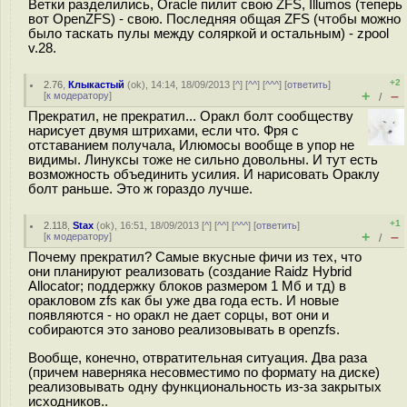
Ветки разделились, Oracle пилит свою ZFS, Illumos (теперь
вот OpenZFS) - свою. Последняя общая ZFS (чтобы можно
было таскать пулы между соляркой и остальным) - zpool
v.28.
+2
2.76
,
Клыкастый
(
ok
), 14:14, 18/09/2013 [
^
] [
^^
] [
^^^
] [
ответить
]
+
–
[
к модератору
]
/
Прекратил, не прекратил... Оракл болт сообществу
нарисует двумя штрихами, если что. Фря с
отставанием получала, Илюмосы вообще в упор не
видимы. Линуксы тоже не сильно довольны. И тут есть
возможность объединить усилия. И нарисовать Ораклу
болт раньше. Это ж гораздо лучше.
+1
2.118
,
Stax
(
ok
), 16:51, 18/09/2013 [
^
] [
^^
] [
^^^
] [
ответить
]
+
–
[
к модератору
]
/
Почему прекратил? Самые вкусные фичи из тех, что
они планируют реализовать (создание Raidz Hybrid
Allocator; поддержку блоков размером 1 Мб и тд) в
оракловом zfs как бы уже два года есть. И новые
появляются - но оракл не дает сорцы, вот они и
собираются это заново реализовывать в openzfs.
Вообще, конечно, отвратительная ситуация. Два раза
(причем наверняка несовместимо по формату на диске)
реализовывать одну функциональность из-за закрытых
исходников..