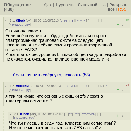
Обсуждение
Ajax
|
1 уровень
|
Линейный
|
+/-
|
Раскрыть
(430)
всё
|
RSS
+2
1.1
,
Kibab
(
ok
), 10:30, 18/09/2013 [
ответить
] [
﹢﹢﹢
] [
· · ·
]
[
↓
]
+
–
[
к модератору
]
/
Отличная новость!
Если всё получится -- будет действительно кросс-
платформенная файловая система следующего
поколения. А то сейчас самой кросс-платформенной
остаётся FAT32.
И да, приток ресурсов из Linux-сообщества для разработки
не скажется, очевидно, на лицензионной модели ;-)
....большая нить свёрнута, показать (53)
–1
1.2
,
Аноним
(
2
), 10:31, 18/09/2013 [
ответить
] [
﹢﹢﹢
] [
· · ·
]
[
↓
] [
↑
]
+
–
[
к модератору
]
/
я так понимаю, что основные фишки zfs лежат в
кластерном сегменте ?
2.4
,
Kibab
(
ok
), 10:32, 18/09/2013 [
^
] [
^^
] [
^^^
] [
ответить
]
[
↓
]
+
–
/
[
к модератору
]
Что ты имеешь в виду под "кластерным сегментом"?
Никто не мешает использовать ZFS на своём