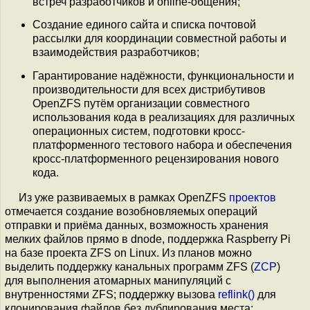
встреч разработчиков и online-общения;
Создание единого сайта и списка почтовой
рассылки для координации совместной работы и
взаимодействия разработчиков;
Гарантирование надёжности, функциональности и
производительности для всех дистрибутивов
OpenZFS путём организации совместного
использования кода в реализациях для различных
операционных систем, подготовки кросс-
платформенного тестового набора и обеспечения
кросс-платформенного рецензирования нового
кода.
Из уже развиваемых в рамках OpenZFS
проектов
отмечается создание возобновляемых операций
отправки и приёма данных, возможность хранения
мелких файлов прямо в dnode, поддержка Raspberry Pi
на базе проекта ZFS on Linux. Из планов можно
выделить поддержку канальных программ ZFS (
ZCP
)
для выполнения атомарных манипуляций с
внутренностями ZFS; поддержку вызова
reflink()
для
клонирования файлов без дублирования места;