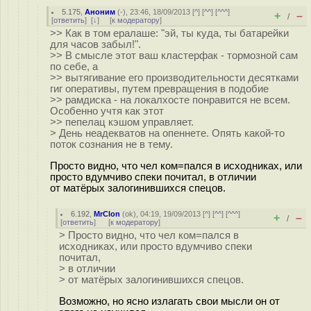
5.175
,
Аноним
(
-
), 23:46, 18/09/2013 [
^
] [
^^
] [
^^^
]
+
–
/
[
ответить
]
[
↓
] [
к модератору
]
>> Как в том ералаше: "эй, ты куда, ты батарейки
для часов забыл!".
>> В смысле этот ваш кластерфак - тормозной сам
по себе, а
>> вытягивание его производительности десятками
гиг оперативы, путем превращения в подобие
>> рамдиска - на локалхосте понравится не всем.
Особенно учтя как этот
>> пепелац кэшом управляет.
> День неадекватов на опеннете. Опять какой-то
поток сознания не в тему.
Просто видно, что чел ком=пался в исходниках, или
просто вдумчиво спеки почитал, в отличии
от матёрых залогинившихся спецов.
6.192
,
MrClon
(
ok
), 04:19, 19/09/2013 [
^
] [
^^
] [
^^^
]
+
–
/
[
ответить
]
[
к модератору
]
> Просто видно, что чел ком=пался в
исходниках, или просто вдумчиво спеки
почитал,
> в отличии
> от матёрых залогинившихся спецов.
Возможно, но ясно излагать свои мысли он от