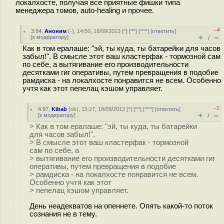
локалхосте, получая все приятные фишки типа
менеджера томов, auto-healing и прочее.
–4
3.84
,
Аноним
(
-
), 14:50, 18/09/2013 [
^
] [
^^
] [
^^^
] [
ответить
]
+
–
[
к модератору
]
/
Как в том ералаше: "эй, ты куда, ты батарейки для часов
забыл!". В смысле этот ваш кластерфак - тормозной сам
по себе, а вытягивание его производительности
десятками гиг оперативы, путем превращения в подобие
рамдиска - на локалхосте понравится не всем. Особенно
учтя как этот пепелац кэшом управляет.
–1
4.97
,
Kibab
(
ok
), 15:27, 18/09/2013 [
^
] [
^^
] [
^^^
] [
ответить
]
+
–
[
к модератору
]
/
> Как в том ералаше: "эй, ты куда, ты батарейки
для часов забыл!".
> В смысле этот ваш кластерфак - тормозной
сам по себе, а
> вытягивание его производительности десятками гиг
оперативы, путем превращения в подобие
> рамдиска - на локалхосте понравится не всем.
Особенно учтя как этот
> пепелац кэшом управляет.
День неадекватов на опеннете. Опять какой-то поток
сознания не в тему.