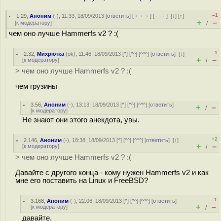
–1
1.29
,
Аноним
(
-
), 11:33, 18/09/2013 [
ответить
] [
﹢﹢﹢
] [
· · ·
]
[
↓
] [
↑
]
+
–
[
к модератору
]
/
чем оно лучше Hammerfs v2 ? :(
–1
2.32
,
Михрютка
(
ok
), 11:46, 18/09/2013 [
^
] [
^^
] [
^^^
] [
ответить
]
[
↓
]
+
–
[
к модератору
]
/
> чем оно лучше Hammerfs v2 ? :(
чем грузины
3.56
,
Аноним
(
-
), 13:13, 18/09/2013 [
^
] [
^^
] [
^^^
] [
ответить
]
+
–
/
[
к модератору
]
Не знают они этого анекдота, увы.
+2
2.146
,
Аноним
(
-
), 18:38, 18/09/2013 [
^
] [
^^
] [
^^^
] [
ответить
]
[
↑
]
+
–
[
к модератору
]
/
> чем оно лучше Hammerfs v2 ? :(
Давайте с другого конца - кому нужен Hammerfs v2 и как
мне его поставить на Linux и FreeBSD?
–1
3.168
,
Аноним
(
-
), 22:06, 18/09/2013 [
^
] [
^^
] [
^^^
] [
ответить
]
+
–
[
к модератору
]
/
давайте.