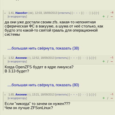
–8
1.41
,
Нанобот
(
ok
), 12:03, 18/09/2013 [
ответить
] [
﹢﹢﹢
] [
· · ·
]
[
↓
] [
↑
]
+
–
[
к модератору
]
/
да они уже достали своим zfs. какая-то непонятная
сферическая ФС в вакууме, а шума от неё столько, как
будто это какой-то святой грааль для операционной
системы
....большая нить свёрнута, показать (38)
–1
1.52
,
Аноним
(
-
), 12:52, 18/09/2013 [
ответить
] [
﹢﹢﹢
] [
· · ·
]
[
↓
] [
↑
]
+
–
[
к модератору
]
/
Когда OpenZFS будет в ядре линукса?
В 3.13 будет?
....большая нить свёрнута, показать (80)
–1
1.65
,
Аноним
(
-
), 13:21, 18/09/2013 [
ответить
] [
﹢﹢﹢
] [
· · ·
]
[
↓
] [
↑
]
+
–
[
к модератору
]
/
Если "никогда" то зачем он нужен???
Чем он лучше ZFSonLinux?