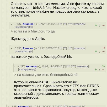
Она есть как-то весьма местами. И по фичам ну совсем
не конкурент btrfs/zfs/etc. Наспех сгородили хоть какой-
то ответ, половина фич не предусмотрена как класс в
результате.
3.137
,
Аноним
(
-
), 18:12, 18/09/2013 [
^
] [
^^
] [
^^^
] [
ответить
]
+
–
/
[
к модератору
]
> если ты о МакОси, то да
Ждем судов с Apple.
–1
3.156
,
Аноним
(
-
), 19:22, 18/09/2013 [
^
] [
^^
] [
^^^
] [
ответить
]
+
–
[
к модератору
]
/
на макоси уже есть бесподобный hfs
+1
4.217
,
Аноним
(
-
), 16:02, 19/09/2013 [
^
] [
^^
] [
^^^
] [
ответить
]
+
–
[
к модератору
]
/
> на макоси уже есть бесподобный hfs
Который обычная ФС, ничем таким не
примечательная. Сравнивать его с ZFS или BTRFS -
это все-равно что сравнивать скутер, может даже
скрещеный с дельтапланом, с трансатлантическим
авивлайнером.
2.15
,
Аноним
(
-
), 10:54, 18/09/2013 [
^
] [
^^
] [
^^^
] [
ответить
]
[
↑
]