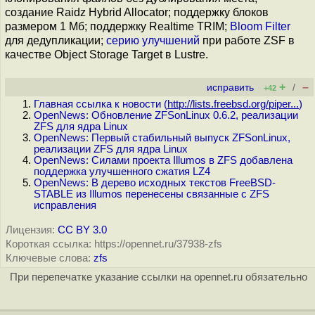
создание Raidz Hybrid Allocator; поддержку блоков
размером 1 Мб; поддержку Realtime TRIM;
Bloom Filter
для дедупликации;
серию улучшений
при работе ZSF в
качестве Object Storage Target в Lustre.
+
–
исправить
/
+42
Главная ссылка к новости (
http://lists.freebsd.org/piper...
)
OpenNews: Обновление ZFSonLinux 0.6.2, реализации
ZFS для ядра Linux
OpenNews: Первый стабильный выпуск ZFSonLinux,
реализации ZFS для ядра Linux
OpenNews: Силами проекта Illumos в ZFS добавлена
поддержка улучшенного сжатия LZ4
OpenNews: В дерево исходных текстов FreeBSD-
STABLE из Illumos перенесены связанные с ZFS
исправления
Лицензия:
CC BY 3.0
Короткая ссылка: https://opennet.ru/37938-zfs
Ключевые слова:
zfs
При перепечатке указание ссылки на opennet.ru обязательно