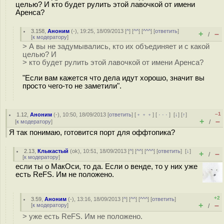
целью? И кто будет рулить этой лавочкой от имени
Аренса?
3.158
,
Аноним
(
-
), 19:25, 18/09/2013 [
^
] [
^^
] [
^^^
] [
ответить
]
+
–
/
[
к модератору
]
> А вы не задумывались, кто их объединяет и с какой
целью? И
> кто будет рулить этой лавочкой от имени Аренса?
"Если вам кажется что дела идут хорошо, значит вы
просто чего-то не заметили".
–1
1.12
,
Аноним
(
-
), 10:50, 18/09/2013 [
ответить
] [
﹢﹢﹢
] [
· · ·
]
[
↓
] [
↑
]
+
–
[
к модератору
]
/
Я так понимаю, готовится порт для оффтопика?
2.13
,
Клыкастый
(
ok
), 10:51, 18/09/2013 [
^
] [
^^
] [
^^^
] [
ответить
]
[
↓
]
+
–
/
[
к модератору
]
если ты о МакОси, то да. Если о венде, то у них уже
есть ReFS. Им не положено.
+2
3.59
,
Аноним
(
-
), 13:16, 18/09/2013 [
^
] [
^^
] [
^^^
] [
ответить
]
+
–
[
к модератору
]
/
> уже есть ReFS. Им не положено.