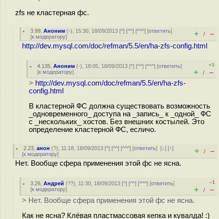
zfs не кластерная фс.
3.99
,
Аноним
(
-
), 15:30, 18/09/2013 [
^
] [
^^
] [
^^^
] [
ответить
]
+
–
/
[
к модератору
]
http://dev.mysql.com/doc/refman/5.5/en/ha-zfs-config.html
+3
4.135
,
Аноним
(
-
), 18:05, 18/09/2013 [
^
] [
^^
] [
^^^
] [
ответить
]
+
–
[
к модератору
]
/
>
http://dev.mysql.com/doc/refman/5.5/en/ha-zfs-
config.html
В кластерной ФС должна существовать возможность
_одновременного_ доступа на _запись_ к _одной_ ФС
с _нескольких_ хостов. Без внешних костылей. Это
определение кластерной ФС, есличо.
2.23
,
анон
(
?
), 11:18, 18/09/2013 [
^
] [
^^
] [
^^^
] [
ответить
]
[
↓
] [
↑
]
+
–
/
[
к модератору
]
Нет. Вообще сфера применения этой фс не ясна.
–1
3.26
,
Андрей
(
??
), 11:30, 18/09/2013 [
^
] [
^^
] [
^^^
] [
ответить
]
+
–
[
к модератору
]
/
> Нет. Вообще сфера применения этой фс не ясна.
Как не ясна? Клёвая пластмассовая кепка и кувалда! :)