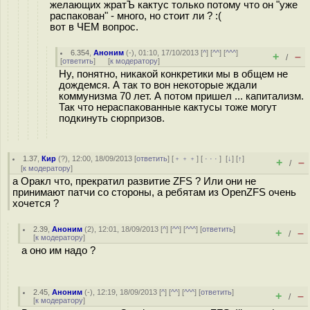
желающих жратЪ кактус только потому что он "уже
распакован" - много, но стоит ли ? :(
вот в ЧЕМ вопрос.
6.354
,
Аноним
(
-
), 01:10, 17/10/2013 [
^
] [
^^
] [
^^^
]
+
–
/
[
ответить
]
[
к модератору
]
Ну, понятно, никакой конкретики мы в общем не
дождемся. А так то вон некоторые ждали
коммунизма 70 лет. А потом пришел ... капитализм.
Так что нераспакованные кактусы тоже могут
подкинуть сюрпризов.
1.37
,
Кир
(
?
), 12:00, 18/09/2013 [
ответить
] [
﹢﹢﹢
] [
· · ·
]
[
↓
] [
↑
]
+
–
/
[
к модератору
]
а Оракл что, прекратил развитие ZFS ? Или они не
принимают патчи со стороны, а ребятам из OpenZFS очень
хочется ?
2.39
,
Аноним
(
2
), 12:01, 18/09/2013 [
^
] [
^^
] [
^^^
] [
ответить
]
+
–
/
[
к модератору
]
а оно им надо ?
2.45
,
Аноним
(
-
), 12:19, 18/09/2013 [
^
] [
^^
] [
^^^
] [
ответить
]
+
–
/
[
к модератору
]