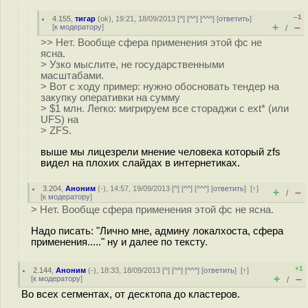
–1
4.155
,
тигар
(
ok
), 19:21, 18/09/2013 [
^
] [
^^
] [
^^^
] [
ответить
]
+
–
[
к модератору
]
/
>> Нет. Вообще сфера применения этой фс не
ясна.
> Узко мыслите, не государственными
масштабами.
> Вот с ходу пример: нужно обосновать тендер на
закупку оперативки на сумму
> $1 млн. Легко: мигрируем все стораджи с ext* (или
UFS) на
> ZFS.
выше мы лицезрели мнение человека который zfs
видел на плохих слайдах в интернетиках.
3.204
,
Аноним
(
-
), 14:57, 19/09/2013 [
^
] [
^^
] [
^^^
] [
ответить
]
[
↑
]
+
–
/
[
к модератору
]
> Нет. Вообще сфера применения этой фс не ясна.
Надо писать: "Лично мне, админу локалхоста, сфера
применения....." ну и далее по тексту.
+1
2.144
,
Аноним
(
-
), 18:33, 18/09/2013 [
^
] [
^^
] [
^^^
] [
ответить
]
[
↑
]
+
–
[
к модератору
]
/
Во всех сегментах, от десктопа до кластеров.