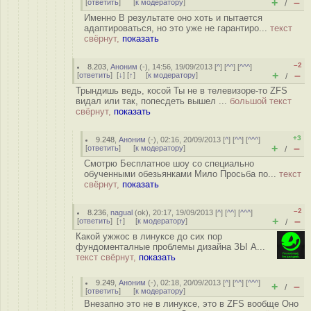
+
–
[
ответить
]
[
к модератору
]
/
Именно В результате оно хоть и пытается
адаптироваться, но это уже не гарантиро...
текст
свёрнут,
показать
–2
8.203
,
Аноним
(
-
), 14:56, 19/09/2013 [
^
] [
^^
] [
^^^
]
+
–
[
ответить
]
[
↓
] [
↑
] [
к модератору
]
/
Трындишь ведь, косой Ты не в телевизоре-то ZFS
видал или так, попесдеть вышел ...
большой текст
свёрнут,
показать
+3
9.248
,
Аноним
(
-
), 02:16, 20/09/2013 [
^
] [
^^
] [
^^^
]
+
–
[
ответить
]
[
к модератору
]
/
Смотрю Бесплатное шоу со специально
обученными обезьянками Мило Просьба по...
текст
свёрнут,
показать
–2
8.236
,
nagual
(
ok
), 20:17, 19/09/2013 [
^
] [
^^
] [
^^^
]
+
–
[
ответить
]
[
↑
] [
к модератору
]
/
Какой ужжос в линуксе до сих пор
фундоменталные проблемы дизайна ЗЫ А...
текст свёрнут,
показать
9.249
,
Аноним
(
-
), 02:18, 20/09/2013 [
^
] [
^^
] [
^^^
]
+
–
/
[
ответить
]
[
к модератору
]
Внезапно это не в линуксе, это в ZFS вообще Оно