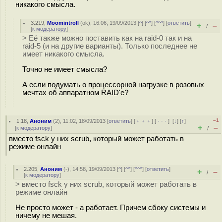
никакого смысла.
3.219
,
Moomintroll
(
ok
), 16:06, 19/09/2013 [
^
] [
^^
] [
^^^
] [
ответить
]
+
–
/
[
к модератору
]
> Её также можно поставить как на raid-0 так и на
raid-5 (и на другие варианты). Только последнее не
имеет никакого смысла.
Точно не имеет смысла?
А если подумать о процессорной нагрузке в розовых
мечтах об аппаратном RAID'е?
–1
1.18
,
Аноним
(
2
), 11:02, 18/09/2013 [
ответить
] [
﹢﹢﹢
] [
· · ·
]
[
↓
] [
↑
]
+
–
[
к модератору
]
/
вместо fsck у них scrub, который может работать в
режиме онлайн
2.205
,
Аноним
(
-
), 14:58, 19/09/2013 [
^
] [
^^
] [
^^^
] [
ответить
]
+
–
/
[
к модератору
]
> вместо fsck у них scrub, который может работать в
режиме онлайн
Не просто может - а работает. Причем сбоку системы и
ничему не мешая.