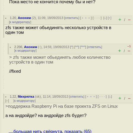
Пока место не кончится почему бы и нет?
1.20
,
Аноним
(
2
), 11:09, 18/09/2013 [
ответить
] [
﹢﹢﹢
] [
· · ·
]
[
↓
] [
↑
]
+
–
/
[
к модератору
]
zfs также может обьединять несколько устройств в
один том
–1
2.206
,
Аноним
(
-
), 14:59, 19/09/2013 [
^
] [
^^
] [
^^^
] [
ответить
]
+
–
[
к модератору
]
/
> zfs также может обьединять любое количество
устройств в один том
//fixed
1.22
,
Михрютка
(
ok
), 11:14, 18/09/2013 [
ответить
] [
﹢﹢﹢
] [
· · ·
]
[
↓
]
+
–
/
[
↑
] [
к модератору
]
>поддержка Raspberry Pi на базе проекта ZFS on Linux
а на андройде? на андройде zfs будет?
....большая нить свёрнута, показать (65)