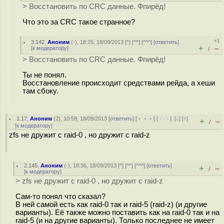
> Восстановить по CRC данные. Фпирёд!
Что это за CRC такое странное?
+1
3.142
,
Аноним
(
-
), 18:25, 18/09/2013 [
^
] [
^^
] [
^^^
] [
ответить
]
+
–
[
к модератору
]
/
> Восстановить по CRC данные. Фпирёд!
Ты не понял.
Восстановление происходит средствами рейда, а хеши
там сбоку.
1.17
,
Аноним
(
2
), 10:59, 18/09/2013 [
ответить
] [
﹢﹢﹢
] [
· · ·
]
[
↓
] [
↑
]
+
–
/
[
к модератору
]
zfs не дружит с raid-0 , но дружит с raid-z
2.145
,
Аноним
(
-
), 18:36, 18/09/2013 [
^
] [
^^
] [
^^^
] [
ответить
]
+
–
/
[
к модератору
]
> zfs не дружит с raid-0 , но дружит с raid-z
Сам-то понял что сказал?
В ней самой есть как raid-0 так и raid-5 (raid-z) (и другие
варианты). Её также можно поставить как на raid-0 так и на
raid-5 (и на другие варианты). Только последнее не имеет