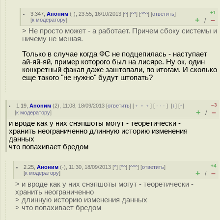
+1
3.347
,
Аноним
(
-
), 23:55, 16/10/2013 [
^
] [
^^
] [
^^^
] [
ответить
]
+
–
[
к модератору
]
/
> Не просто может - а работает. Причем сбоку системы и
ничему не мешая.
Только в случае когда ФС не подцепилась - наступает
ай-яй-яй, пример которого был на лисяре. Ну ок, один
конкретный факап даже заштопали, по итогам. И сколько
еще такого "не нyжно" будут штопать?
–3
1.19
,
Аноним
(
2
), 11:08, 18/09/2013 [
ответить
] [
﹢﹢﹢
] [
· · ·
]
[
↓
] [
↑
]
+
–
[
к модератору
]
/
и вроде как у них снэпшоты могут - теоретически -
хранить неограниченно длинную историю изменения
данных
что попахивает бредом
+4
2.25
,
Аноним
(
-
), 11:30, 18/09/2013 [
^
] [
^^
] [
^^^
] [
ответить
]
+
–
[
к модератору
]
/
> и вроде как у них снэпшоты могут - теоретически -
хранить неограниченно
> длинную историю изменения данных
> что попахивает бредом