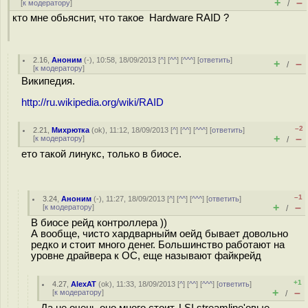
+
–
[
к модератору
]
/
кто мне обьяснит, что такое Hardware RAID ?
2.16
,
Аноним
(
-
), 10:58, 18/09/2013 [
^
] [
^^
] [
^^^
] [
ответить
]
+
–
/
[
к модератору
]
Википедия.
http://ru.wikipedia.org/wiki/RAID
–2
2.21
,
Михрютка
(
ok
), 11:12, 18/09/2013 [
^
] [
^^
] [
^^^
] [
ответить
]
+
–
[
к модератору
]
/
ето такой линукс, только в биосе.
–1
3.24
,
Аноним
(
-
), 11:27, 18/09/2013 [
^
] [
^^
] [
^^^
] [
ответить
]
+
–
[
к модератору
]
/
В биосе рейд контроллера ))
А вообще, чисто хардварныйм оейд бывает довольно
редко и стоит много денег. Большинство работают на
уровне драйвера к ОС, еще называют файкрейд
+1
4.27
,
AlexAT
(
ok
), 11:33, 18/09/2013 [
^
] [
^^
] [
^^^
] [
ответить
]
+
–
[
к модератору
]
/