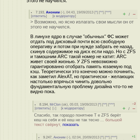
этого не научился.
7.193
,
Аноним
(
-
), 04:43, 19/09/2013 [
^
] [
^^
] [
^^^
]
+
–
/
[
ответить
]
[
к модератору
]
> Возможно, но ясно излагать свои мысли он от
этого не научился.
В линухе ядро в случае "обычных" ФС может
отдать под дисковый почти всю свободную
оперативу и потом при нужде забрать ее назад,
скинув содержимое на диск если надо. Но с ZFS
и тамошним ARC такой номер не катит: ARC
живет своей жизнью. У ZFS невозможно
гарантированно отобрать память юзаемую под
кэш. Теоретически это конечно можно починить,
как заметил AlexAT, но практически - желающих
настолько впрячься чинить довольно
фундаментальную проблему дизайна что-то не
видно пока.
–2
8.194
,
MrClon
(
ok
), 05:03, 19/09/2013 [
^
] [
^^
] [
^^^
]
+
–
[
ответить
]
[
↓
] [
к модератору
]
/
Спасибо, так гораздо понятнее Т е ZFS берёт
кеш на себя и её кеш не так тесно ...
большой
текст свёрнут,
показать
+1
9.247
,
Аноним
(
-
), 02:04, 20/09/2013 [
^
] [
^^
] [
^^^
]