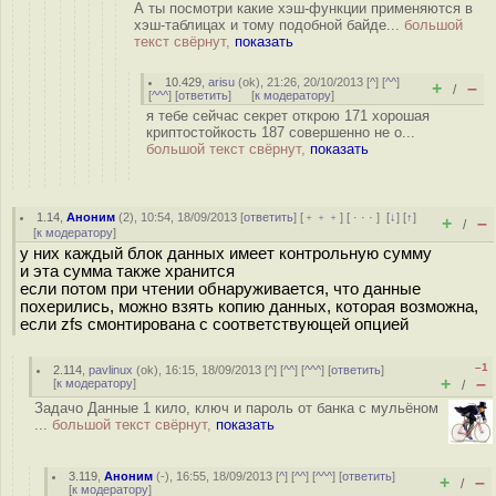
А ты посмотри какие хэш-функции применяются в
хэш-таблицах и тому подобной байде...
большой
текст свёрнут,
показать
10.429
,
arisu
(
ok
), 21:26, 20/10/2013 [
^
] [
^^
]
+
–
/
[
^^^
] [
ответить
]
[
к модератору
]
я тебе сейчас секрет открою 171 хорошая
криптостойкость 187 совершенно не о...
большой текст свёрнут,
показать
1.14
,
Аноним
(
2
), 10:54, 18/09/2013 [
ответить
] [
﹢﹢﹢
] [
· · ·
]
[
↓
] [
↑
]
+
–
/
[
к модератору
]
у них каждый блок данных имеет контрольную сумму
и эта сумма также хранится
если потом при чтении обнаруживается, что данные
похерились, можно взять копию данных, которая возможна,
если zfs смонтирована с соответствующей опцией
–1
2.114
,
pavlinux
(
ok
), 16:15, 18/09/2013 [
^
] [
^^
] [
^^^
] [
ответить
]
+
–
[
к модератору
]
/
Задачо Данные 1 кило, ключ и пароль от банка с мульёном
...
большой текст свёрнут,
показать
3.119
,
Аноним
(
-
), 16:55, 18/09/2013 [
^
] [
^^
] [
^^^
] [
ответить
]
+
–
/
[
к модератору
]