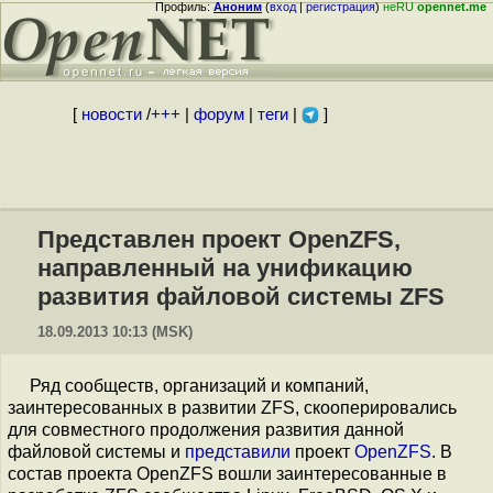
Профиль:
Аноним
(
вход
|
регистрация
)
неRU
opennet.me
[
новости
/
+++
|
форум
|
теги
|
]
Представлен проект OpenZFS,
направленный на унификацию
развития файловой системы ZFS
18.09.2013 10:13 (MSK)
Ряд сообществ, организаций и компаний,
заинтересованных в развитии ZFS, скооперировались
для совместного продолжения развития данной
файловой системы и
представили
проект
OpenZFS
. В
состав проекта OpenZFS вошли заинтересованные в