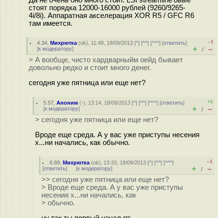
Да не очень оно много стоит. LSI streamline'овые
стоят порядка 12000-16000 рублей (9260/9265-
4i/8i). Аппаратная акселерация XOR R5 / GFC R6
там имеется.
–1
4.34
,
Михрютка
(
ok
), 11:49, 18/09/2013 [
^
] [
^^
] [
^^^
] [
ответить
]
+
–
[
к модератору
]
/
> А вообще, чисто хардварныйм оейд бывает
довольно редко и стоит много денег.
сегодня уже пятница или еще нет?
+1
5.57
,
Аноним
(
-
), 13:14, 18/09/2013 [
^
] [
^^
] [
^^^
] [
ответить
]
+
–
[
к модератору
]
/
> сегодня уже пятница или еще нет?
Вроде еще среда. А у вас уже приступы несения
х...ни начались, как обычно.
–1
6.69
,
Михрютка
(
ok
), 13:33, 18/09/2013 [
^
] [
^^
] [
^^^
]
+
–
[
ответить
]
[
к модератору
]
/
>> сегодня уже пятница или еще нет?
> Вроде еще среда. А у вас уже приступы
несения х...ни начались, как
> обычно.
ну так ты первый начал ггг