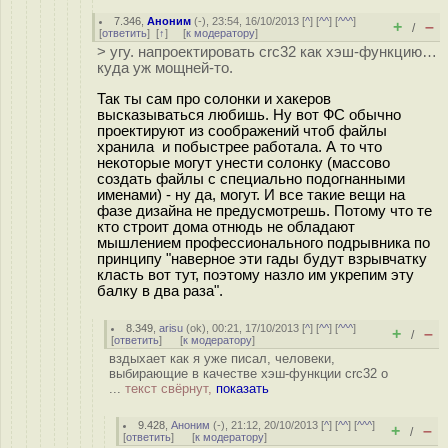
7.346
,
Аноним
(
-
), 23:54, 16/10/2013 [
^
] [
^^
] [
^^^
]
+
–
/
[
ответить
]
[
↑
] [
к модератору
]
> угу. напроектировать crc32 как хэш-функцию…
куда уж мощней-то.
Так ты сам про солонки и хакеров
высказываться любишь. Ну вот ФС обычно
проектируют из соображений чтоб файлы
хранила и побыстрее работала. А то что
некоторые могут унести солонку (массово
создать файлы с специально подогнанными
именами) - ну да, могут. И все такие вещи на
фазе дизайна не предусмотрешь. Потому что те
кто строит дома отнюдь не обладают
мышлением профессионального подрывника по
принципу "наверное эти гады будут взрывчатку
класть вот тут, поэтому назло им укрепим эту
балку в два раза".
8.349
,
arisu
(
ok
), 00:21, 17/10/2013 [
^
] [
^^
] [
^^^
]
+
–
/
[
ответить
]
[
к модератору
]
вздыхает как я уже писал, человеки,
выбирающие в качестве хэш-функции crc32 о
...
текст свёрнут,
показать
9.428
,
Аноним
(
-
), 21:12, 20/10/2013 [
^
] [
^^
] [
^^^
]
+
–
/
[
ответить
]
[
к модератору
]