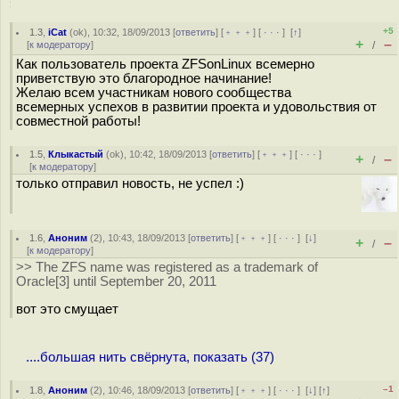
+5
1.3
,
iCat
(
ok
), 10:32, 18/09/2013 [
ответить
] [
﹢﹢﹢
] [
· · ·
]
[
↑
]
+
–
[
к модератору
]
/
Как пользователь проекта ZFSonLinux всемерно
приветствую это благородное начинание!
Желаю всем участникам нового сообщества
всемерных успехов в развитии проекта и удовольствия от
совместной работы!
1.5
,
Клыкастый
(
ok
), 10:42, 18/09/2013 [
ответить
] [
﹢﹢﹢
] [
· · ·
]
+
–
/
[
к модератору
]
только отправил новость, не успел :)
1.6
,
Аноним
(
2
), 10:43, 18/09/2013 [
ответить
] [
﹢﹢﹢
] [
· · ·
]
[
↓
]
+
–
/
[
к модератору
]
>> The ZFS name was registered as a trademark of
Oracle[3] until September 20, 2011
вот это смущает
....большая нить свёрнута, показать (37)
–1
1.8
,
Аноним
(
2
), 10:46, 18/09/2013 [
ответить
] [
﹢﹢﹢
] [
· · ·
]
[
↓
] [
↑
]