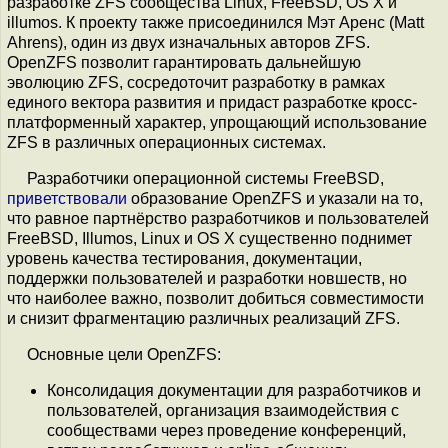
разработке ZFS сообщества Linux, FreeBSD, OS X и
illumos. К проекту также присоединился Мэт Аренс (Matt
Ahrens), один из двух изначальных авторов ZFS.
OpenZFS позволит гарантировать дальнейшую
эволюцию ZFS, сосредоточит разработку в рамках
единого вектора развития и придаст разработке кросс-
платформенный характер, упрощающий использование
ZFS в различных операционных системах.
Разработчики операционной системы FreeBSD,
приветствовали
образование OpenZFS и указали на то,
что равное партнёрство разработчиков и пользователей
FreeBSD, Illumos, Linux и OS X существенно поднимет
уровень качества тестирования, документации,
поддержки пользователей и разработки новшеств, но
что наиболее важно, позволит добиться совместимости
и снизит фрагментацию различных реализаций ZFS.
Основные цели OpenZFS:
Консолидация документации для разработчиков и
пользователей, организация взаимодействия с
сообществами через проведение конференций,