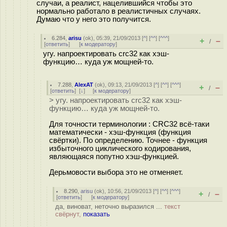
случаи, а реалист, нацелившийся чтобы это
нормально работало в реалистичных случаях.
Думаю что у него это получится.
6.284
,
arisu
(
ok
), 05:39, 21/09/2013 [
^
] [
^^
] [
^^^
]
+
–
/
[
ответить
]
[
к модератору
]
угу. напроектировать crc32 как хэш-
функцию… куда уж мощней-то.
7.288
,
AlexAT
(
ok
), 09:13, 21/09/2013 [
^
] [
^^
] [
^^^
]
+
–
/
[
ответить
]
[
↓
] [
к модератору
]
> угу. напроектировать crc32 как хэш-
функцию… куда уж мощней-то.
Для точности терминологии : CRC32 всё-таки
математически - хэш-функция (функция
свёртки). По определению. Точнее - функция
избыточного циклического кодирования,
являющаяся попутно хэш-функцией.
Дерьмовости выбора это не отменяет.
8.290
,
arisu
(
ok
), 10:56, 21/09/2013 [
^
] [
^^
] [
^^^
]
+
–
/
[
ответить
]
[
к модератору
]
да, виноват, неточно выразился ...
текст
свёрнут,
показать