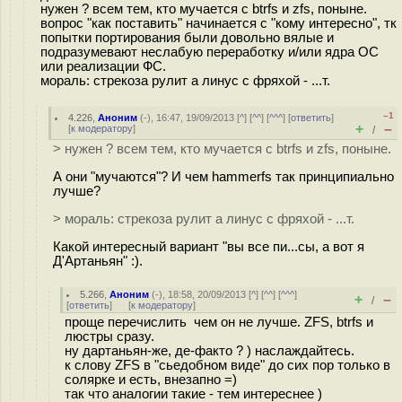
нужен ? всем тем, кто мучается с btrfs и zfs, поныне.
вопрос "как поставить" начинается с "кому интересно", тк
попытки портирования были довольно вялые и
подразумевают неслабую переработку и/или ядра ОС
или реализации ФС.
мораль: стрекоза рулит а линус с фряхой - ...т.
–1
4.226
,
Аноним
(
-
), 16:47, 19/09/2013 [
^
] [
^^
] [
^^^
] [
ответить
]
+
–
[
к модератору
]
/
> нужен ? всем тем, кто мучается с btrfs и zfs, поныне.
А они "мучаются"? И чем hammerfs так принципиально
лучше?
> мораль: стрекоза рулит а линус с фряхой - ...т.
Какой интересный вариант "вы все пи...сы, а вот я
Д'Артаньян" :).
5.266
,
Аноним
(
-
), 18:58, 20/09/2013 [
^
] [
^^
] [
^^^
]
+
–
/
[
ответить
]
[
к модератору
]
проще перечислить чем он не лучше. ZFS, btrfs и
люстры сразу.
ну дартаньян-же, де-факто ? ) наслаждайтесь.
к слову ZFS в "сьедобном виде" до сих пор только в
солярке и есть, внезапно =)
так что аналогии такие - тем интереснее )