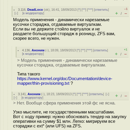
–1
3.116
,
DeadLoco
(
ok
), 16:41, 18/09/2013 [
^
] [
^^
] [
^^^
] [
ответить
]
+
–
[
↓
] [
к модератору
]
/
Модель применения - динамически нарезаемые
кусочки стораджа, отдаваемые виртуалкам.
Если вы не держите стойло виртуалок и не
раздаете большущий сторадж в розницу, ZFS вам,
скорее всего, не нужен.
+1
4.136
,
Аноним
(
-
), 18:09, 18/09/2013 [
^
] [
^^
] [
^^^
] [
ответить
]
+
–
[
к модератору
]
/
> Модель применения - динамически нарезаемые
кусочки стораджа, отдаваемые виртуалкам.
Типа такого
https://www.kernel.org/doc/Documentation/device-
mapper/thin-provisioning.txt
?
3.141
,
Аноним
(
-
), 18:23, 18/09/2013 [
^
] [
^^
] [
^^^
] [
ответить
]
[
↓
]
+
–
/
[
↑
] [
к модератору
]
> Нет. Вообще сфера применения этой фс не ясна.
Узко мыслите, не государственными масштабами.
Вот с ходу пример: нужно обосновать тендер на закупку
оперативки на сумму $1 млн. Легко: мигрируем все
стораджи с ext* (или UFS) на ZFS.