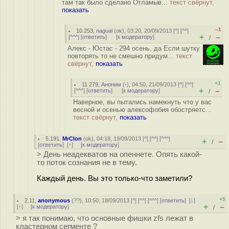
там так было сделано Отламыв...
текст свёрнут,
показать
–1
10.253
,
nagual
(
ok
), 03:20, 20/09/2013 [
^
] [
^^
]
+
–
[
^^^
] [
ответить
]
[
к модератору
]
/
Алекс - Юстас - 294 осень, да Если шутку
повторять то не смешно придум...
текст
свёрнут,
показать
+1
11.279
,
Аноним
(
-
), 04:50, 21/09/2013 [
^
] [
^^
]
+
–
[
^^^
] [
ответить
]
[
к модератору
]
/
Наверное, вы пытались намекнуть что у вас
весной и осенью алексофобия обостряетс...
текст свёрнут,
показать
5.191
,
MrClon
(
ok
), 04:18, 19/09/2013 [
^
] [
^^
] [
^^^
]
+
–
/
[
ответить
]
[
↑
] [
к модератору
]
> День неадекватов на опеннете. Опять какой-
то поток сознания не в тему.
Каждый день. Вы это только-что заметили?
+5
2.11
,
anonymous
(
??
), 10:50, 18/09/2013 [
^
] [
^^
] [
^^^
] [
ответить
]
[
↓
]
+
–
[
↑
] [
к модератору
]
/
> я так понимаю, что основные фишки zfs лежат в
кластерном сегменте ?