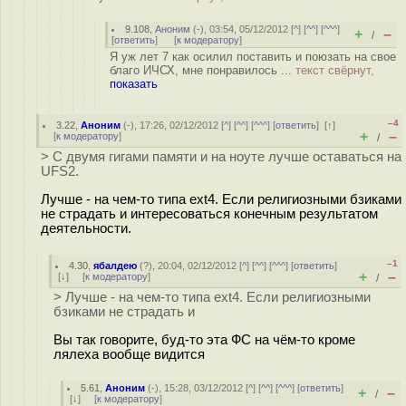
9.108
,
Аноним
(
-
), 03:54, 05/12/2012 [
^
] [
^^
] [
^^^
]
+
–
/
[
ответить
]
[
к модератору
]
Я уж лет 7 как осилил поставить и поюзать на свое
благо ИЧСХ, мне понравилось ...
текст свёрнут,
показать
–4
3.22
,
Аноним
(
-
), 17:26, 02/12/2012 [
^
] [
^^
] [
^^^
] [
ответить
]
[
↑
]
+
–
[
к модератору
]
/
> С двумя гигами памяти и на ноуте лучше оставаться на
UFS2.
Лучше - на чем-то типа ext4. Если религиозными бзиками
не страдать и интересоваться конечным результатом
деятельности.
–1
4.30
,
ябалдею
(
?
), 20:04, 02/12/2012 [
^
] [
^^
] [
^^^
] [
ответить
]
+
–
[
↓
] [
к модератору
]
/
> Лучше - на чем-то типа ext4. Если религиозными
бзиками не страдать и
Вы так говорите, буд-то эта ФС на чём-то кроме
лялеха вообще видится
5.61
,
Аноним
(
-
), 15:28, 03/12/2012 [
^
] [
^^
] [
^^^
] [
ответить
]
+
–
/
[
↓
] [
к модератору
]