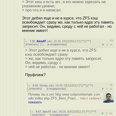
> Этот кеш и есть arc, и его можно зарезать на
указанном уровне,
> про что я и написал.
Этот дебил еще и не в курсе, что ZFS кэш
освобождает сразу же, как только ядро эту память
запросит. Он, видимо, сроду с ней не работал - но
мнение имеет!
+1
7.58
,
AlexAT
(
ok
), 15:19, 03/12/2012 [
^
] [
^^
] [
^^^
]
+
–
[
ответить
]
[
↓
] [
к модератору
]
/
> Этот дебил еще и не в курсе, что ZFS
кэш освобождает сразу
> же, как только ядро эту память запросит.
Он, видимо, сроду с
> ней не работал - но мнение имеет!
Пруфлинк?
+1
8.62
,
Dorlas
(
ok
), 15:49, 03/12/2012 [
^
] [
^^
] [
^^^
]
+
–
[
ответить
]
[
к модератору
]
/
Почему бы и нет http www solarisinternals com
wiki index php ZFS_Best_Pract...
текст свёрнут,
показать
9.67
,
AlexAT
(
ok
), 20:28, 03/12/2012 [
^
] [
^^
] [
^^^
]
+
–
/
[
ответить
]
[
к модератору
]