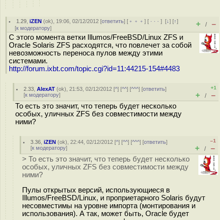
1.29
,
iZEN
(
ok
), 19:06, 02/12/2012 [
ответить
] [
﹢﹢﹢
] [
· · ·
]
[
↓
] [
↑
]
+
–
/
[
к модератору
]
С этого момента ветки Illumos/FreeBSD/Linux ZFS и
Oracle Solaris ZFS расходятся, что повлечет за собой
невозможность переноса пулов между этими
системами.
http://forum.ixbt.com/topic.cgi?id=11:44215-154#4483
+1
2.33
,
AlexAT
(
ok
), 21:53, 02/12/2012 [
^
] [
^^
] [
^^^
] [
ответить
]
+
–
[
к модератору
]
/
То есть это значит, что теперь будет несколько
особых, уличных ZFS без совместимости между
ними?
–1
3.36
,
iZEN
(
ok
), 22:44, 02/12/2012 [
^
] [
^^
] [
^^^
] [
ответить
]
+
–
[
к модератору
]
/
> То есть это значит, что теперь будет несколько
особых, уличных ZFS без совместимости между
ними?
Пулы открытых версий, использующиеся в
Illumos/FreeBSD/Linux, и проприетарного Solaris будут
несовместимы на уровне импорта (монтирования и
использования). А так, может быть, Oracle будет