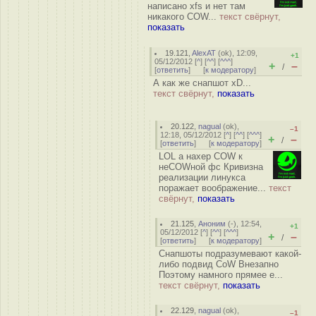
написано xfs и нет там
никакого COW...
текст свёрнут,
показать
19.121
,
AlexAT
(
ok
), 12:09,
+1
05/12/2012 [
^
] [
^^
] [
^^^
]
+
–
/
[
ответить
]
[
к модератору
]
А как же снапшот xD...
текст свёрнут,
показать
20.122
,
nagual
(
ok
),
–1
12:18, 05/12/2012 [
^
] [
^^
] [
^^^
]
+
–
/
[
ответить
]
[
к модератору
]
LOL а нахер COW к
неСOWной фс Кривизна
реализации линукса
поражает воображение...
текст
свёрнут,
показать
21.125
,
Аноним
(
-
), 12:54,
+1
05/12/2012 [
^
] [
^^
] [
^^^
]
+
–
/
[
ответить
]
[
к модератору
]
Снапшоты подразумевают какой-
либо подвид CoW Внезапно
Поэтому намного прямее е...
текст свёрнут,
показать
22.129
,
nagual
(
ok
),
–1