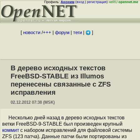
Профиль:
Аноним
(
вход
|
регистрация
)
неRU
opennet.me
[
новости
/
+++
|
форум
|
теги
|
]
В дерево исходных текстов
FreeBSD-STABLE из Illumos
перенесены связанные с ZFS
исправления
02.12.2012 07:38 (MSK)
Несколько дней назад в дерево исходных текстов
ветки FreeBSD-9-STABLE был произведен крупный
коммит
с набором исправлений для файловой системы
ZFS (123 патча). Данные патчи были портированы из