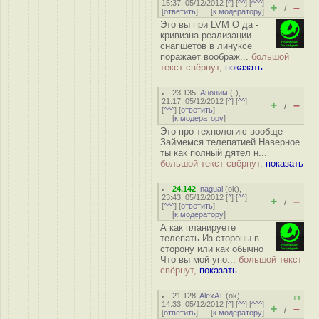
15:37, 05/12/2012 [
^
] [
^^
] [
^^^
]
+
–
/
[
ответить
]
[
к модератору
]
Это вы при LVM О да -
кривизна реализации
снапшетов в линуксе
поражает воображ...
большой
текст свёрнут,
показать
23.135
,
Аноним
(
-
),
21:17, 05/12/2012 [
^
] [
^^
]
+
–
/
[
^^^
] [
ответить
]
[
к модератору
]
Это про технологию вообще
Займемся телепатией Наверное
ты как полный дятел н...
большой текст свёрнут,
показать
24.142
,
nagual
(
ok
),
23:43, 05/12/2012 [
^
] [
^^
]
+
–
/
[
^^^
] [
ответить
]
[
к модератору
]
А как планируете
телепать Из стороны в
сторону или как обычно
Что вы мой упо...
большой текст
свёрнут,
показать
21.128
,
AlexAT
(
ok
),
+1
14:33, 05/12/2012 [
^
] [
^^
] [
^^^
]
+
–
/
[
ответить
]
[
к модератору
]