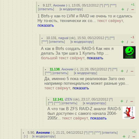
+1
9.127
,
Аноним
(
-
), 13:05, 05/12/2012 [
^
] [
^^
] [
^^^
]
+
–
[
ответить
]
[
к модератору
]
/
1 Btrfs-у как-то LVM и RAID не очень то и сдались
Ну то-есть, технически их со...
текст свёрнут,
показать
–1
10.131
,
nagual
(
ok
), 15:50, 05/12/2012 [
^
] [
^^
]
+
–
[
^^^
] [
ответить
]
[
к модератору
]
/
А как в Btrfs создать RAID-5 Как нех я
делать За три шага 1 Купить http ...
большой текст свёрнут,
показать
11.138
,
Аноним
(
-
), 21:29, 05/12/2012 [
^
] [
^^
]
+
–
/
[
^^^
] [
ответить
]
[
к модератору
]
Да, именно 5 пока не реализован Зато оно
например потенциально может разные уро...
текст свёрнут,
показать
12.141
,
iZEN
(
ok
), 23:17, 05/12/2012 [
^
]
+
–
/
[
^^
] [
^^^
] [
ответить
]
[
к модератору
]
А что так В ZFS RAID-Z аналог RAID-5
был доступен с самого начала 2004-
2005г...
текст свёрнут,
показать
+1
5.90
,
Аноним
(
-
), 21:21, 04/12/2012 [
^
] [
^^
] [
^^^
] [
ответить
]
+
–
[
↑
] [
к модератору
]
/