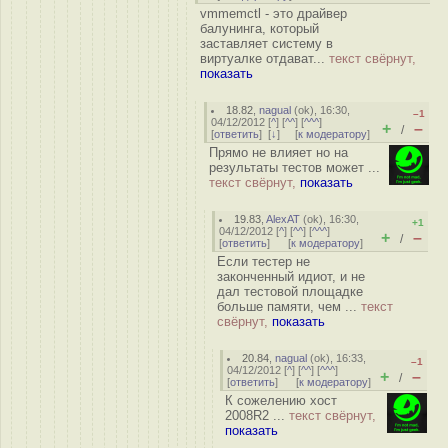
vmmemctl - это драйвер
балунинга, который
заставляет систему в
виртуалке отдават...
текст свёрнут,
показать
18.82
,
nagual
(
ok
), 16:30,
–1
04/12/2012 [
^
] [
^^
] [
^^^
]
+
–
/
[
ответить
]
[
↓
] [
к модератору
]
Прямо не влияет но на
результаты тестов может ...
текст свёрнут,
показать
19.83
,
AlexAT
(
ok
), 16:30,
+1
04/12/2012 [
^
] [
^^
] [
^^^
]
+
–
/
[
ответить
]
[
к модератору
]
Если тестер не
законченный идиот, и не
дал тестовой площадке
больше памяти, чем ...
текст
свёрнут,
показать
20.84
,
nagual
(
ok
), 16:33,
–1
04/12/2012 [
^
] [
^^
] [
^^^
]
+
–
/
[
ответить
]
[
к модератору
]
К сожелению хост
2008R2 ...
текст свёрнут,
показать