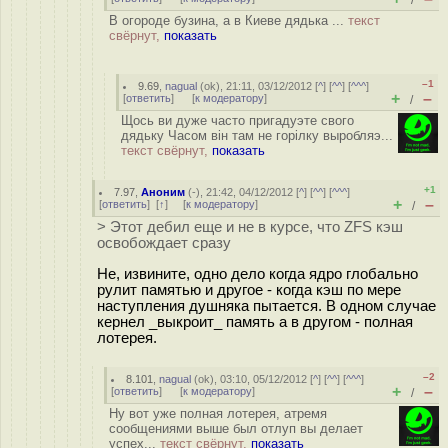
/
В огороде бузина, а в Киеве дядька ...
текст
свёрнут,
показать
–1
9.69
,
nagual
(
ok
), 21:11, 03/12/2012 [
^
] [
^^
] [
^^^
]
+
–
[
ответить
]
[
к модератору
]
/
Щось ви дуже часто пригадуэте свого
дядьку Часом вiн там не горiлку выробляэ...
текст свёрнут,
показать
+1
7.97
,
Аноним
(
-
), 21:42, 04/12/2012 [
^
] [
^^
] [
^^^
]
+
–
[
ответить
]
[
↑
] [
к модератору
]
/
> Этот дебил еще и не в курсе, что ZFS кэш
освобождает сразу
Не, извините, одно дело когда ядро глобально
рулит памятью и другое - когда кэш по мере
наступления душняка пытается. В одном случае
кернел _выкроит_ память а в другом - полная
лотерея.
–2
8.101
,
nagual
(
ok
), 03:10, 05/12/2012 [
^
] [
^^
] [
^^^
]
+
–
[
ответить
]
[
к модератору
]
/
Ну вот уже полная лотерея, атремя
сообщениями выше был отлуп вы делает
успех...
текст свёрнут,
показать