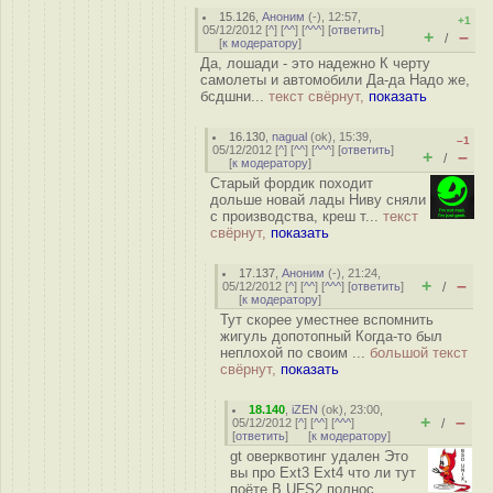
15.126
,
Аноним
(
-
), 12:57,
+1
05/12/2012 [
^
] [
^^
] [
^^^
] [
ответить
]
+
–
/
[
к модератору
]
Да, лошади - это надежно К черту
самолеты и автомобили Да-да Надо же,
бсдшни...
текст свёрнут,
показать
16.130
,
nagual
(
ok
), 15:39,
–1
05/12/2012 [
^
] [
^^
] [
^^^
] [
ответить
]
+
–
/
[
к модератору
]
Старый фордик походит
дольше новай лады Ниву сняли
с производства, креш т...
текст
свёрнут,
показать
17.137
,
Аноним
(
-
), 21:24,
+
–
05/12/2012 [
^
] [
^^
] [
^^^
] [
ответить
]
/
[
к модератору
]
Тут скорее уместнее вспомнить
жигуль допотопный Когда-то был
неплохой по своим ...
большой текст
свёрнут,
показать
18.140
,
iZEN
(
ok
), 23:00,
+
–
05/12/2012 [
^
] [
^^
] [
^^^
]
/
[
ответить
]
[
к модератору
]
gt оверквотинг удален Это
вы про Ext3 Ext4 что ли тут
поёте В UFS2 полнос...