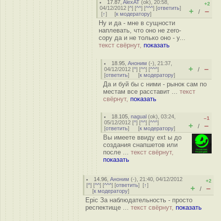
17.87
,
AlexAT
(
ok
), 20:58,
+2
04/12/2012 [
^
] [
^^
] [
^^^
] [
ответить
]
+
–
/
[
↑
] [
к модератору
]
Ну и да - мне в сущности
наплевать, что оно не zero-
copy да и не только оно - у...
текст свёрнут,
показать
18.95
,
Аноним
(
-
), 21:37,
+
–
04/12/2012 [
^
] [
^^
] [
^^^
]
/
[
ответить
]
[
к модератору
]
Да и буй бы с ними - рынок сам по
местам все расставит ...
текст
свёрнут,
показать
18.105
,
nagual
(
ok
), 03:24,
–1
05/12/2012 [
^
] [
^^
] [
^^^
]
+
–
/
[
ответить
]
[
к модератору
]
Вы имеете ввиду ext ы до
создания снапшетов или
после ...
текст свёрнут,
показать
14.96
,
Аноним
(
-
), 21:40, 04/12/2012
+2
[
^
] [
^^
] [
^^^
] [
ответить
]
[
↑
]
+
–
/
[
к модератору
]
Epic За наблюдательность - просто
респектище ...
текст свёрнут,
показать