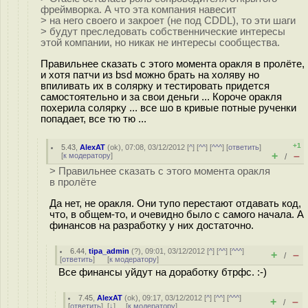
фреймворка. А что эта компания навесит
> на него своего и закроет (не под CDDL), то эти шаги
> будут преследовать собственнические интересы
этой компании, но никак не интересы сообщества.
Правильнее сказать с этого момента оракля в пролёте,
и хотя патчи из bsd можно брать на холяву но
впиливать их в солярку и тестировать придется
самостоятельно и за свои деньги ... Короче оракля
похерила солярку ... все шо в кривые потные рученки
попадает, все тю тю ...
+1
5.43
,
AlexAT
(
ok
), 07:08, 03/12/2012 [
^
] [
^^
] [
^^^
] [
ответить
]
+
–
[
к модератору
]
/
> Правильнее сказать с этого момента оракля
в пролёте
Да нет, не оракля. Они тупо перестают отдавать код,
что, в общем-то, и очевидно было с самого начала. А
финансов на разработку у них достаточно.
6.44
,
tipa_admin
(
?
), 09:01, 03/12/2012 [
^
] [
^^
] [
^^^
]
+
–
/
[
ответить
]
[
к модератору
]
Все финансы уйдут на доработку бтрфс. :-)
7.45
,
AlexAT
(
ok
), 09:17, 03/12/2012 [
^
] [
^^
] [
^^^
]
+
–
/
[
ответить
]
[
↓
] [
к модератору
]