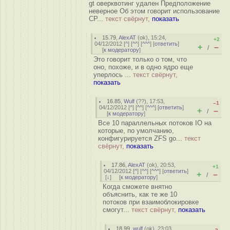
gt оверквотинг удален Предположение
неверное Об этом говорит использование
CP...
текст свёрнут,
показать
15.79
,
AlexAT
(
ok
), 15:24,
+2
04/12/2012 [
^
] [
^^
] [
^^^
] [
ответить
]
+
–
/
[
к модератору
]
Это говорит только о том, что
оно, похоже, и в одно ядро еще
уперлось ...
текст свёрнут,
показать
16.85
,
Wulf
(
??
), 17:53,
–1
04/12/2012 [
^
] [
^^
] [
^^^
] [
ответить
]
+
–
/
[
к модератору
]
Все 10 параллельных потоков IO на
которые, по умолчанию,
конфигурируется ZFS go...
текст
свёрнут,
показать
17.86
,
AlexAT
(
ok
), 20:53,
+1
04/12/2012 [
^
] [
^^
] [
^^^
] [
ответить
]
+
–
/
[
↓
] [
к модератору
]
Когда сможете внятно
объяснить, как те же 10
потоков при взаимоблокировке
смогут...
текст свёрнут,
показать
18.99
,
wulf
(
ok
), 23:03,