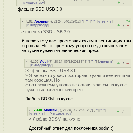
+
–
[
к модератору
]
/
флешка SSD USB 3.0
+2
5.91
,
Аноним
(
-
), 21:24, 04/12/2012 [
^
] [
^^
] [
^^^
] [
ответить
]
+
–
[
к модератору
]
/
> флешка SSD USB 3.0
Я верю что у вас просторная кухня и вентиляция там
хорошая. Но по прежнему упорно не догоняю зачем
на кухне нужен гидравлический пресс.
6.133
,
Adui
(
?
), 20:14, 05/12/2012 [
^
] [
^^
] [
^^^
] [
ответить
]
+
–
/
[
к модератору
]
>> флешка SSD USB 3.0
> Я верю что у вас просторная кухня и вентиляция
там хорошая. Но
> по прежнему упорно не догоняю зачем на кухне
нужен гидравлический пресс.
Люблю BDSM на кухне
7.139
,
Аноним
(
-
), 21:30, 05/12/2012 [
^
] [
^^
] [
^^^
]
+
–
/
[
ответить
]
[
к модератору
]
> Люблю BDSM на кухне
Достойный ответ для поклонника bsdm :)