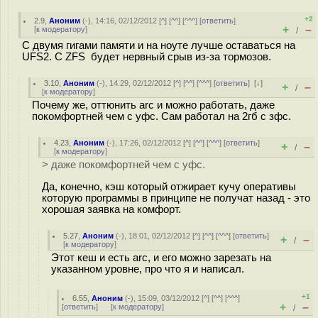
+2
2.9
,
Аноним
(
-
), 14:16, 02/12/2012 [
^
] [
^^
] [
^^^
] [
ответить
]
+
–
[
к модератору
]
/
С двумя гигами памяти и на ноуте лучше оставаться на
UFS2. C ZFS будет нервный срыв из-за тормозов.
3.10
,
Аноним
(
-
), 14:29, 02/12/2012 [
^
] [
^^
] [
^^^
] [
ответить
]
[
↓
]
+
–
/
[
к модератору
]
Почему же, оттюнить arc и можно работать, даже
покомфортней чем с уфс. Сам работал на 2гб с зфс.
4.23
,
Аноним
(
-
), 17:26, 02/12/2012 [
^
] [
^^
] [
^^^
] [
ответить
]
+
–
/
[
к модератору
]
> даже покомфортней чем с уфс.
Да, конечно, кэш который отжирает кучу оперативы
которую программы в принципе не получат назад - это
хорошая заявка на комфорт.
5.27
,
Аноним
(
-
), 18:01, 02/12/2012 [
^
] [
^^
] [
^^^
] [
ответить
]
+
–
/
[
к модератору
]
Этот кеш и есть arc, и его можно зарезать на
указанном уровне, про что я и написал.
+1
6.55
,
Аноним
(
-
), 15:09, 03/12/2012 [
^
] [
^^
] [
^^^
]
+
–
[
ответить
]
[
к модератору
]
/