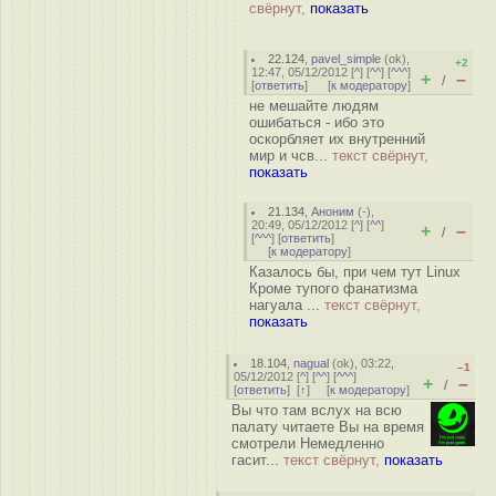
свёрнут,
показать
22.124
,
pavel_simple
(
ok
),
+2
12:47, 05/12/2012 [
^
] [
^^
] [
^^^
]
+
–
/
[
ответить
]
[
к модератору
]
не мешайте людям
ошибаться - ибо это
оскорбляет их внутренний
мир и чсв...
текст свёрнут,
показать
21.134
,
Аноним
(
-
),
20:49, 05/12/2012 [
^
] [
^^
]
+
–
/
[
^^^
] [
ответить
]
[
к модератору
]
Казалось бы, при чем тут Linux
Кроме тупого фанатизма
нагуала ...
текст свёрнут,
показать
18.104
,
nagual
(
ok
), 03:22,
–1
05/12/2012 [
^
] [
^^
] [
^^^
]
+
–
/
[
ответить
]
[
↑
] [
к модератору
]
Вы что там вслух на всю
палату читаете Вы на время
смотрели Немедленно
гасит...
текст свёрнут,
показать