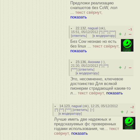
Предложи реализацию
снапшотов без CoW, лол
...
текст свёрнут,
показать
22.132
,
nagual
(
ok
),
–1
15:51, 05/12/2012 [
^
] [
^^
] [
^^^
]
+
–
/
[
ответить
]
[
к модератору
]
Без Cow незнаю но есть
без linux ...
текст свёрнут,
показать
23.136
,
Аноним
(
-
),
21:20, 05/12/2012 [
^
] [
^^
]
+
–
/
[
^^^
] [
ответить
]
[
к модератору
]
Это, несомненно, ключевое
достоинство Для всякой
пионерии страдающей каким-то
л...
текст свёрнут,
показать
14.123
,
nagual
(
ok
), 12:25, 05/12/2012
–2
[
^
] [
^^
] [
^^^
] [
ответить
]
[
↑
]
+
–
/
[
к модератору
]
Лучше иметь две надежных и
предсказуемых фс проверенных
годами использования, че...
текст
свёрнут,
показать