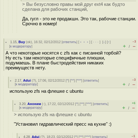
> Вы безусловно правы мой друг ext4 как будто
сделана для рабочих станций,
Да, гугл - это не продакшн. Это так, рабочие станции.
Срочно в номер!
–3
1.15
,
Buy
(
ok
), 16:32, 02/12/2012 [
ответить
] [
﹢﹢﹢
] [
· · ·
]
[
↓
] [
↑
]
+
–
[
к модератору
]
/
А что некоторые носятся с zfs как с писанной торбой?
Ну есть там некоторые специфичные плюшки,
подумаешь. В плане быстродействия никаких
преимуществ нету.
–3
2.17
,
Adui
(
?
), 17:06, 02/12/2012 [
^
] [
^^
] [
^^^
] [
ответить
]
+
–
[
к модератору
]
/
использую zfs на флешке с ubuntu
+6
3.20
,
Аноним
(
-
), 17:22, 02/12/2012 [
^
] [
^^
] [
^^^
] [
ответить
]
+
–
[
к модератору
]
/
> использую zfs на флешке с ubuntu
"Установил гидравлический пресс на кухне" :)
–1
4.28
,
Adui
(
?
), 18:23, 02/12/2012 [
^
] [
^^
] [
^^^
] [
ответить
]