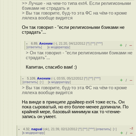
>> Лучше - на чем-то типа ext4. Если религиозными
бзиками не страдать и
> Вы так говорите, буд-то эта ФС на чём-то кроме
лялеха вообще видится
Он так говорил - "если религиозными бзиками не
страдать"...
6.89
,
Аноним
(
-
), 21:20, 04/12/2012 [
^
] [
^^
] [
^^^
]
+
–
/
[
ответить
]
[
к модератору
]
> Он так говорил - "если религиозными бзиками не
страдать"...
Капитан, спасибо вам! :)
5.109
,
Аноним
(
-
), 03:55, 05/12/2012 [
^
] [
^^
] [
^^^
]
+
–
/
[
ответить
]
[
↑
] [
к модератору
]
> Вы так говорите, буд-то эта ФС на чём-то кроме
лялеха вообще видится
На винде в принципе драйвер ext4 тоже есть. Он
пока сыроватый, но его более-менее допинали. По
крайней мере, базовый минимум как то чтение-
запись он умеет.
–2
4.32
,
nagual
(
ok
), 21:39, 02/12/2012 [
^
] [
^^
] [
^^^
] [
ответить
]
[
↑
]
+
–
[
к модератору
]
/