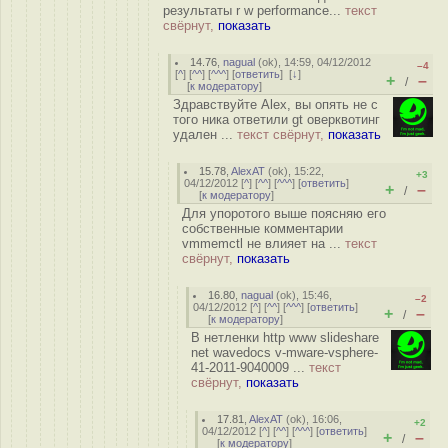
результаты r w performance...
текст
свёрнут,
показать
14.76
,
nagual
(
ok
), 14:59, 04/12/2012
–4
[
^
] [
^^
] [
^^^
] [
ответить
]
[
↓
]
+
–
/
[
к модератору
]
Здравствуйте Alex, вы опять не с
того ника ответили gt оверквотинг
удален ...
текст свёрнут,
показать
15.78
,
AlexAT
(
ok
), 15:22,
+3
04/12/2012 [
^
] [
^^
] [
^^^
] [
ответить
]
+
–
/
[
к модератору
]
Для упоротого выше поясняю его
собственные комментарии
vmmemctl не влияет на ...
текст
свёрнут,
показать
16.80
,
nagual
(
ok
), 15:46,
–2
04/12/2012 [
^
] [
^^
] [
^^^
] [
ответить
]
+
–
/
[
к модератору
]
В нетленки http www slideshare
net wavedocs v-mware-vsphere-
41-2011-9040009 ...
текст
свёрнут,
показать
17.81
,
AlexAT
(
ok
), 16:06,
+2
04/12/2012 [
^
] [
^^
] [
^^^
] [
ответить
]
+
–
/
[
к модератору
]