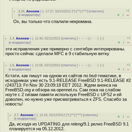
+1
3.24
,
Аноним
(
-
), 17:27, 02/12/2012 [
^
] [
^^
] [
^^^
] [
ответить
]
+
–
[
к модератору
]
/
Ох, вы только что спалили некромана.
+1
1.4
,
Аноним
(
-
), 11:40, 02/12/2012 [
ответить
] [
﹢﹢﹢
] [
· · ·
]
[
↑
]
+
–
[
к модератору
]
/
эти исправления уже примерно с сентября интегрированы.
просто сейчас сделали MFC в 9 стабильную ветку
+1
1.6
,
Аноним
(
-
), 11:56, 02/12/2012 [
ответить
] [
﹢﹢﹢
] [
· · ·
]
[
↓
]
+
–
[
к модератору
]
/
Кстати, как пишут на одном из сайтов по bsd-тематике, в
исходниках уже есть 9.1-RELEASE FreeBSD 9.1-RELEASE #2
r243713: Fri Nov 30 23:09:18 EET 2012. Ждем анонса на
FreeBSD.org и обзора на opennet.ru. Сам пока на слабом
ноуте с 2 гигами памяти использую FreeBSD с UFS2 и ей
доволен, но нужно уже присматриваться к ZFS. Спасибо за
новость!
2.7
,
Аноним
(
-
), 13:16, 02/12/2012 [
^
] [
^^
] [
^^^
] [
ответить
]
+
–
/
[
к модератору
]
Да, исходя из UPDATING для releng/9.1 релиз FreeBSD 9.1
планируется на 05.12.2012.