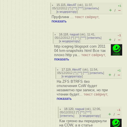
15.115
,
AlexAT
(
ok
), 11:37,
+1
05/12/2012 [
^
] [
^^
] [
^^^
] [
ответить
]
+
–
/
[
к модератору
]
Пруфлинк ...
текст свёрнут,
показать
16.118
,
nagual
(
ok
), 11:41,
–1
05/12/2012 [
^
] [
^^
] [
^^^
] [
ответить
]
+
–
/
[
к модератору
]
http icegreg blogspot com 2011
04 lvm-snapshots html Все так
плохо http ya...
текст свёрнут,
показать
17.119
,
AlexAT
(
ok
), 11:54,
+1
05/12/2012 [
^
] [
^^
] [
^^^
] [
ответить
]
+
–
/
[
к модератору
]
На ZFS BTRFS без
отключения СoW будет
незаметно при записи, но при
чтении будет...
текст свёрнут,
показать
18.120
,
nagual
(
ok
), 12:06,
–1
05/12/2012 [
^
] [
^^
] [
^^^
]
+
–
/
[
ответить
]
[
к модератору
]
Как грязно вы передернули
на COW, а в статье