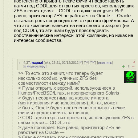
постепенно открывать некие фичи и предоставлять
патчи под CDDL для открытых проектов, использующих
ZFS в своих целях... CDDL это даже поощряет. Всё
равно, архитектор ZFS не работает на Oracle — Oracle
осталась роль сопроводителя открытого фреймворка. А
что эта компания навесит на него своего и закроет (не
под CDDL), то эти шаги будут преследовать
собственнические интересы этой компании, но никак не
интересы сообщества.
–2
4.37
,
nagual
(
ok
), 23:21, 02/12/2012 [
^
] [
^^
] [
^^^
] [
ответить
]
+
–
[
к модератору
]
/
>> То есть это значит, что теперь будет
несколько особых, уличных ZFS без
совместимости между ними?
> Пулы открытых версий, использующиеся в
Illumos/FreeBSD/Linux, и проприетарного Solaris
> будут несовместимы на уровне импорта
(монтирования и использования). А так, может
> быть, Oracle будет постепенно открывать некие
фичи и предоставлять патчи под
> CDDL для открытых проектов, использующих ZFS в
своих целях... CDDL это
> даже поощряет. Всё равно, архитектор ZFS не
работает на Oracle —
> Oracle осталась роль сопроводителя открытого