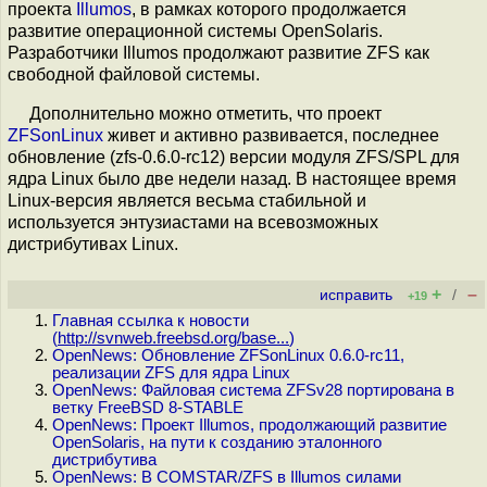
проекта
Illumos
, в рамках которого продолжается
развитие операционной системы OpenSolaris.
Разработчики Illumos продолжают развитие ZFS как
свободной файловой системы.
Дополнительно можно отметить, что проект
ZFSonLinux
живет и активно развивается, последнее
обновление (zfs-0.6.0-rc12) версии модуля ZFS/SPL для
ядра Linux было две недели назад. В настоящее время
Linux-версия является весьма стабильной и
используется энтузиастами на всевозможных
дистрибутивах Linux.
+
–
исправить
/
+19
Главная ссылка к новости
(
http://svnweb.freebsd.org/base...
)
OpenNews: Обновление ZFSonLinux 0.6.0-rc11,
реализации ZFS для ядра Linux
OpenNews: Файловая система ZFSv28 портирована в
ветку FreeBSD 8-STABLE
OpenNews: Проект Illumos, продолжающий развитие
OpenSolaris, на пути к созданию эталонного
дистрибутива
OpenNews: В COMSTAR/ZFS в Illumos силами