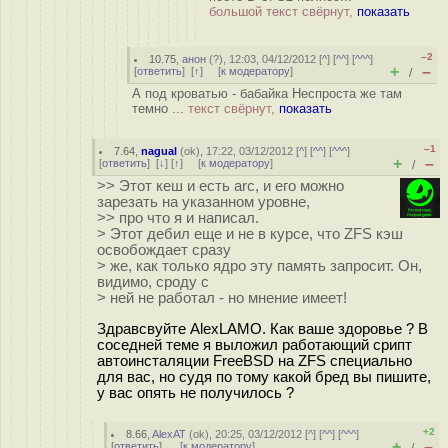
большой текст свёрнут,
показать
–2
10.75
,
анон
(
?
), 12:03, 04/12/2012 [
^
] [
^^
] [
^^^
]
+
–
[
ответить
]
[
↑
] [
к модератору
]
/
А под кроватью - бабайка Неспроста же там
темно ...
текст свёрнут,
показать
–1
7.64
,
nagual
(
ok
), 17:22, 03/12/2012 [
^
] [
^^
] [
^^^
]
+
–
[
ответить
]
[
↓
] [
↑
] [
к модератору
]
/
>> Этот кеш и есть arc, и его можно
зарезать на указанном уровне,
>> про что я и написал.
> Этот дебил еще и не в курсе, что ZFS кэш
освобождает сразу
> же, как только ядро эту память запросит. Он,
видимо, сроду с
> ней не работал - но мнение имеет!
Здравсвуйте AlexLAMO. Как ваше здоровье ? В
соседней теме я выложил работающий срипт
автоинсталяции FreeBSD на ZFS специально
для вас, но судя по тому какой бред вы пишите,
у вас опять не получилось ?
+2
8.66
,
AlexAT
(
ok
), 20:25, 03/12/2012 [
^
] [
^^
] [
^^^
]
+
–
[
ответить
]
[
к модератору
]