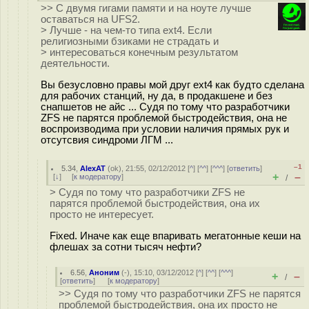
>> С двумя гигами памяти и на ноуте лучше
оставаться на UFS2.
> Лучше - на чем-то типа ext4. Если
религиозными бзиками не страдать и
> интересоваться конечным результатом
деятельности.
Вы безусловно правы мой друг ext4 как будто сделана
для рабочих станций, ну да, в продакшене и без
снапшетов не айс ... Судя по тому что разработчики
ZFS не парятся проблемой быстродействия, она не
воспроизводима при условии наличия прямых рук и
отсутсвия синдроми ЛГМ ...
–1
5.34
,
AlexAT
(
ok
), 21:55, 02/12/2012 [
^
] [
^^
] [
^^^
] [
ответить
]
+
–
[
↓
] [
к модератору
]
/
> Судя по тому что разработчики ZFS не
парятся проблемой быстродействия, она их
просто не интересует.
Fixed. Иначе как еще впаривать мегатонные кеши на
флешах за сотни тысяч нефти?
6.56
,
Аноним
(
-
), 15:10, 03/12/2012 [
^
] [
^^
] [
^^^
]
+
–
/
[
ответить
]
[
к модератору
]
>> Судя по тому что разработчики ZFS не парятся
проблемой быстродействия, она их просто не