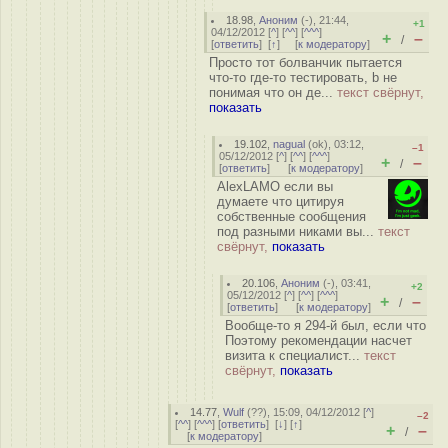
18.98
,
Аноним
(
-
), 21:44,
+1
04/12/2012 [
^
] [
^^
] [
^^^
]
+
–
/
[
ответить
]
[
↑
] [
к модератору
]
Просто тот болванчик пытается
что-то где-то тестировать, b не
понимая что он де...
текст свёрнут,
показать
19.102
,
nagual
(
ok
), 03:12,
–1
05/12/2012 [
^
] [
^^
] [
^^^
]
+
–
/
[
ответить
]
[
к модератору
]
AlexLAMO если вы
думаете что цитируя
собственные сообщения
под разными никами вы...
текст
свёрнут,
показать
20.106
,
Аноним
(
-
), 03:41,
+2
05/12/2012 [
^
] [
^^
] [
^^^
]
+
–
/
[
ответить
]
[
к модератору
]
Вообще-то я 294-й был, если что
Поэтому рекомендации насчет
визита к специалист...
текст
свёрнут,
показать
14.77
,
Wulf
(
??
), 15:09, 04/12/2012 [
^
]
–2
[
^^
] [
^^^
] [
ответить
]
[
↓
] [
↑
]
+
–
/
[
к модератору
]