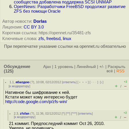
сообщества добавлена поддержка SCSI UNMAP
OpenNews: Разработчики FreeBSD продолжат развитие
ZFS без помощи Oracle
Автор новости:
Dorlas
Лицензия:
CC BY 3.0
Короткая ссылка: https://opennet.ru/35481-zfs
Ключевые слова:
zfs
,
freebsd
,
linux
При перепечатке указание ссылки на opennet.ru обязательно
Обсуждение
Ajax
|
1 уровень
|
Линейный
|
+/-
|
Раскрыть
(125)
всё
|
RSS
+2
1.1
,
ябалдею
(
?
), 10:08, 02/12/2012 [
ответить
] [
﹢﹢﹢
] [
· · ·
]
[
↓
]
+
–
[
к модератору
]
/
Нативное бы шифрование к ней.
Кстати может кому интересно будет
http://code.google.com/p/zfs-win/
+2
2.3
,
zfsfan
(
?
), 11:36, 02/12/2012 [
^
] [
^^
] [
^^^
] [
ответить
]
+
–
[
к модератору
]
/
21 коммит. Предпоследний коммит Oct 26, 2010.
Умерла, не родившись.