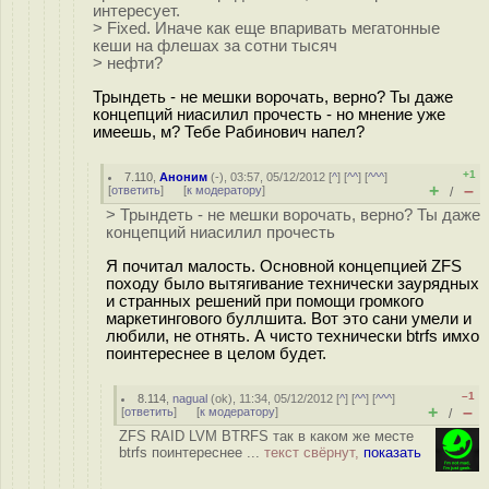
интересует.
> Fixed. Иначе как еще впаривать мегатонные
кеши на флешах за сотни тысяч
> нефти?
Трындеть - не мешки ворочать, верно? Ты даже
концепций ниасилил прочесть - но мнение уже
имеешь, м? Тебе Рабинович напел?
+1
7.110
,
Аноним
(
-
), 03:57, 05/12/2012 [
^
] [
^^
] [
^^^
]
+
–
[
ответить
]
[
к модератору
]
/
> Трындеть - не мешки ворочать, верно? Ты даже
концепций ниасилил прочесть
Я почитал малость. Основной концепцией ZFS
походу было вытягивание технически заурядных
и странных решений при помощи громкого
маркетингового буллшита. Вот это сани умели и
любили, не отнять. А чисто технически btrfs имхо
поинтереснее в целом будет.
–1
8.114
,
nagual
(
ok
), 11:34, 05/12/2012 [
^
] [
^^
] [
^^^
]
+
–
[
ответить
]
[
к модератору
]
/
ZFS RAID LVM BTRFS так в каком же месте
btrfs поинтереснее ...
текст свёрнут,
показать