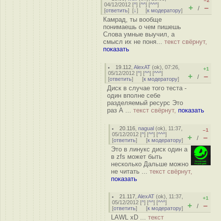
–2
04/12/2012 [
^
] [
^^
] [
^^^
]
+
–
/
[
ответить
]
[
↓
] [
к модератору
]
Камрад, ты вообще
понимаешь о чем пишешь
Слова умные выучил, а
смысл их не поня...
текст свёрнут,
показать
19.112
,
AlexAT
(
ok
), 07:26,
+1
05/12/2012 [
^
] [
^^
] [
^^^
]
+
–
/
[
ответить
]
[
к модератору
]
Диск в случае того теста -
один вполне себе
разделяемый ресурс Это
раз А ...
текст свёрнут,
показать
20.116
,
nagual
(
ok
), 11:37,
–1
05/12/2012 [
^
] [
^^
] [
^^^
]
+
–
/
[
ответить
]
[
к модератору
]
Это в линукс диск один а
в zfs может быть
несколько Дальше можно
не читать ...
текст свёрнут,
показать
21.117
,
AlexAT
(
ok
), 11:37,
+1
05/12/2012 [
^
] [
^^
] [
^^^
]
+
–
/
[
ответить
]
[
к модератору
]
LAWL xD ...
текст