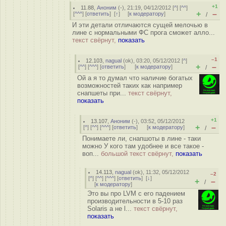
+1
11.88
,
Аноним
(
-
), 21:19, 04/12/2012 [
^
] [
^^
]
+
–
[
^^^
] [
ответить
]
[
↑
] [
к модератору
]
/
И эти детали отличаются сущей мелочью в
лине с нормальными ФС прога сможет алло...
текст свёрнут,
показать
–1
12.103
,
nagual
(
ok
), 03:20, 05/12/2012 [
^
]
+
–
[
^^
] [
^^^
] [
ответить
]
[
к модератору
]
/
Ой а я то думал что наличие богатых
возможностей таких как например
снапшеты при...
текст свёрнут,
показать
+1
13.107
,
Аноним
(
-
), 03:52, 05/12/2012
+
–
[
^
] [
^^
] [
^^^
] [
ответить
]
[
к модератору
]
/
Понимаете ли, снапшоты в лине - таки
можно У кого там удобнее и все такое -
воп...
большой текст свёрнут,
показать
14.113
,
nagual
(
ok
), 11:32, 05/12/2012
–2
[
^
] [
^^
] [
^^^
] [
ответить
]
[
↓
]
+
–
/
[
к модератору
]
Это вы про LVM с его падением
производительности в 5-10 раз
Solaris а не l...
текст свёрнут,
показать