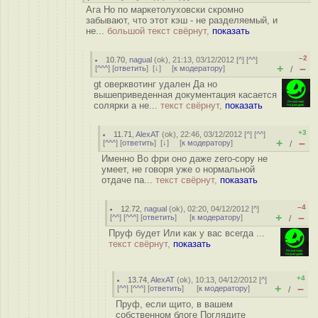
Ага Но по маркетолуховски скромно
забывают, что этот кэш - не разделяемый, и
не...
большой текст свёрнут,
показать
–2
10.70
,
nagual
(
ok
), 21:13, 03/12/2012 [
^
] [
^^
]
+
–
[
^^^
] [
ответить
]
[
↓
] [
к модератору
]
/
gt оверквотинг удален Да но
вышеприведенная документация касается
солярки а не...
текст свёрнут,
показать
+3
11.71
,
AlexAT
(
ok
), 22:46, 03/12/2012 [
^
] [
^^
]
+
–
[
^^^
] [
ответить
]
[
↓
] [
к модератору
]
/
Именно Во фри оно даже zero-copy не
умеет, не говоря уже о нормальной
отдаче па...
текст свёрнут,
показать
–4
12.72
,
nagual
(
ok
), 02:20, 04/12/2012 [
^
]
+
–
[
^^
] [
^^^
] [
ответить
]
[
к модератору
]
/
Пруф будет Или как у вас всегда ...
текст свёрнут,
показать
+4
13.74
,
AlexAT
(
ok
), 10:13, 04/12/2012 [
^
]
+
–
[
^^
] [
^^^
] [
ответить
]
[
к модератору
]
/
Пруф, если щито, в вашем
собственном блоге Поглядите