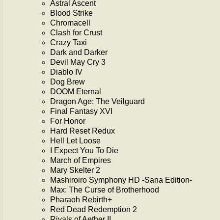
Astral Ascent
Blood Strike
Chromacell
Clash for Crust
Crazy Taxi
Dark and Darker
Devil May Cry 3
Diablo IV
Dog Brew
DOOM Eternal
Dragon Age: The Veilguard
Final Fantasy XVI
For Honor
Hard Reset Redux
Hell Let Loose
I Expect You To Die
March of Empires
Mary Skelter 2
Mashiroiro Symphony HD -Sana Edition-
Max: The Curse of Brotherhood
Pharaoh Rebirth+
Red Dead Redemption 2
Rivals of Aether II