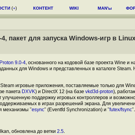
ОСТИ
(
+
)
КОНТЕНТ
WIKI
MAN'ы
ФО
4, пакет для запуска Windows-игр в Linu
Proton 9.0-4
, основанного на кодовой базе проекта Wine и 
озданных для Windows и представленных в каталоге Steam.
е Steam игровые приложения, поставляемые только для Win
азе пакета
DXVK
) и DirectX 12 (на базе
vkd3d-proton
), работ
ет улучшенную поддержку игровых контроллеров и возможн
оддерживаемых в играх разрешений экрана. Для увеличен
я механизмы "
esync
" (Eventfd Synchronization) и "
futex/fsync
".
kan, обновлена до ветки
2.5
.