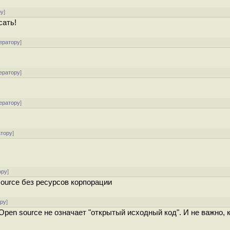
ру
]
сать!
ератору
]
ератору
]
ератору
]
атору
]
ору
]
ource без ресурсов корпорации
ору
]
pen source не означает "открытый исходный код". И не важно, к