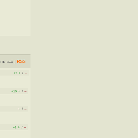
ть всё
|
RSS
+
–
/
+7
+
–
/
+19
+
–
/
+
–
/
+2