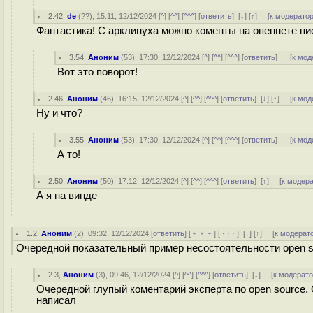
2.42
,
de
(
??
), 15:11, 12/12/2024 [
^
] [
^^
] [
^^^
] [
ответить
]
[
↓
] [
↑
] [
к модерато
Фантастика! С арклинуха можно коменты на опеннете пи
3.54
,
Аноним
(
53
), 17:30, 12/12/2024 [
^
] [
^^
] [
^^^
] [
ответить
]
[
к мод
Вот это поворот!
2.46
,
Аноним
(
46
), 16:15, 12/12/2024 [
^
] [
^^
] [
^^^
] [
ответить
]
[
↓
] [
↑
] [
к мод
Ну и что?
3.55
,
Аноним
(
53
), 17:30, 12/12/2024 [
^
] [
^^
] [
^^^
] [
ответить
]
[
к мод
А то!
2.50
,
Аноним
(
50
), 17:12, 12/12/2024 [
^
] [
^^
] [
^^^
] [
ответить
]
[
↑
] [
к модер
А я на винде
1.2
,
Аноним
(
2
), 09:32, 12/12/2024 [
ответить
] [
﹢﹢﹢
] [
· · ·
]
[
↓
] [
↑
] [
к модерат
Очередной показательный пример несостоятельности open s
2.3
,
Аноним
(
3
), 09:46, 12/12/2024 [
^
] [
^^
] [
^^^
] [
ответить
]
[
↓
] [
к модерат
Очередной глупый коментарий эксперта по open source. O
написал