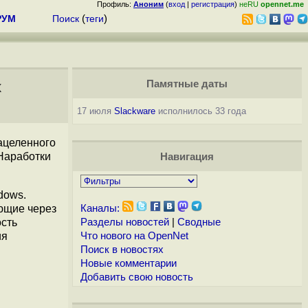
Профиль:
Аноним
(
вход
|
регистрация
)
неRU
opennet.me
РУМ
Поиск
(
теги
)
x
Памятные даты
17 июля
Slackware
исполнилось 33 года
нацеленного
 Наработки
Навигация
dows.
ающие через
Каналы:
ость
Разделы новостей
|
Сводные
ия
Что нового на OpenNet
Поиск в новостях
Новые комментарии
Добавить свою новость