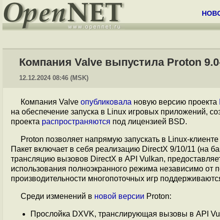
НОВ
Компания Valve выпустила Proton 9.0-
12.12.2024 08:46 (MSK)
Компания Valve
опубликовала
новую версию проекта
на обеспечение запуска в Linux игровых приложений, с
проекта
распространяются
под лицензией BSD.
Proton позволяет напрямую запускать в Linux-клиент
Пакет включает в себя реализацию DirectX 9/10/11 (на б
трансляцию вызовов DirectX в API Vulkan, предоставля
использования полноэкранного режима независимо от п
производительности многопоточных игр поддерживаютс
Среди изменений в
новой версии
Proton:
Прослойка DXVK, транслирующая вызовы в API Vul