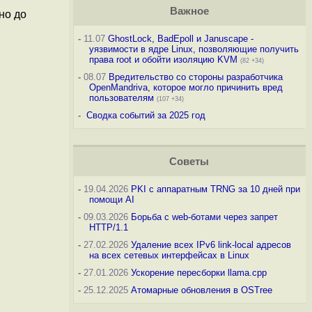
Важное
но до
-
11.07
GhostLock, BadEpoll и Januscape -
уязвимости в ядре Linux, позволяющие получить
права root и обойти изоляцию KVM
(82 +34)
-
08.07
Вредительство со стороны разработчика
OpenMandriva, которое могло причинить вред
пользователям
(107 +34)
-
Сводка событий за 2025 год
Советы
-
19.04.2026
PKI с аппаратным TRNG за 10 дней при
помощи AI
-
09.03.2026
Борьба с web-ботами через запрет
HTTP/1.1
-
27.02.2026
Удаление всех IPv6 link-local адресов
на всех сетевых интерфейсах в Linux
-
27.01.2026
Ускорение пересборки llama.cpp
-
25.12.2025
Атомарные обновления в OSTree