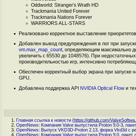
Oddworld: Stranger's Wrath HD
Trackmania United Forever
Trackmania Nations Forever
WARRIORS ALL-STARS
Реализовано корректное выставление приоритетов
Добавлен вывод предупреждения в лог при запуске
vm.max_map_count
, определяющим максимально до
увеличить с 65530 до 1048576). При недостаточны
производительностью игр, интенсивно потребляющ
Обеспечен корректный выбор экрана при запуске 
GPU.
Добавлена поддержка API
NVIDIA Optical Flow
и те
Главная ссылка к новости (
https://github.com/ValveSoftwa.
OpenNews: Компания Valve выпустила Proton 9.0-3, пакет
OpenNews: Выпуск VKD3D-Proton 2.13, форка Vkd3d с ре
OpenNews: Компания Valve выпустила Proton 9.0, пакет д