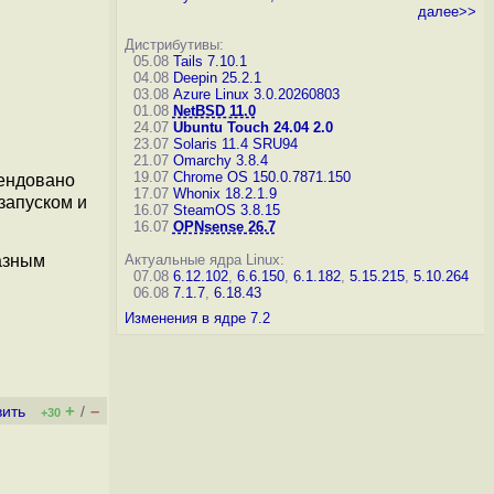
далее>>
Дистрибутивы:
05.08
Tails 7.10.1
04.08
Deepin 25.2.1
03.08
Azure Linux 3.0.20260803
01.08
NetBSD 11.0
24.07
Ubuntu Touch 24.04 2.0
23.07
Solaris 11.4 SRU94
21.07
Omarchy 3.8.4
19.07
Chrome OS 150.0.7871.150
мендовано
17.07
Whonix 18.2.1.9
запуском и
16.07
SteamOS 3.8.15
16.07
OPNsense 26.7
Актуальные ядра Linux:
азным
07.08
6.12.102
,
6.6.150
,
6.1.182
,
5.15.215
,
5.10.264
06.08
7.1.7
,
6.18.43
Изменения в ядре 7.2
+
–
вить
/
+30