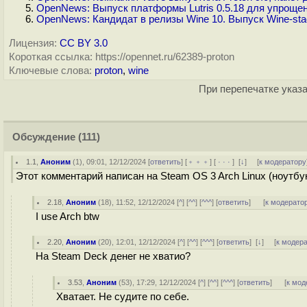
OpenNews: Выпуск платформы Lutris 0.5.18 для упрощени
OpenNews: Кандидат в релизы Wine 10. Выпуск Wine-stag
Лицензия:
CC BY 3.0
Короткая ссылка: https://opennet.ru/62389-proton
Ключевые слова:
proton
,
wine
При перепечатке указа
Обсуждение
(111)
1.1
,
Аноним
(
1
), 09:01, 12/12/2024 [
ответить
] [
﹢﹢﹢
] [
· · ·
]
[
↓
] [
к модератору
Этот комментарий написан на Steam OS 3 Arch Linux (ноутбу
2.18
,
Аноним
(
18
), 11:52, 12/12/2024 [
^
] [
^^
] [
^^^
] [
ответить
]
[
к модерато
I use Arch btw
2.20
,
Аноним
(
20
), 12:01, 12/12/2024 [
^
] [
^^
] [
^^^
] [
ответить
]
[
↓
] [
к модер
На Steam Deck денег не хватио?
3.53
,
Аноним
(
53
), 17:29, 12/12/2024 [
^
] [
^^
] [
^^^
] [
ответить
]
[
к мод
Хватает. Не судите по себе.