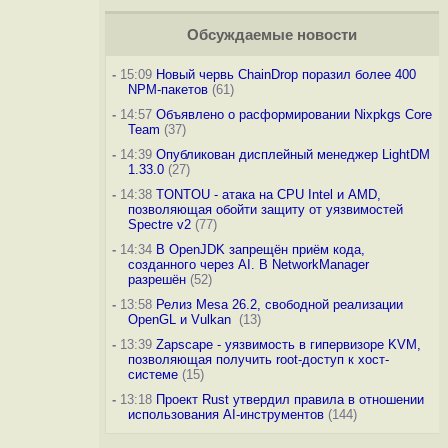
Обсуждаемые новости
-
15:09
Новый червь ChainDrop поразил более 400
NPM-пакетов
(61)
-
14:57
Объявлено о расформировании Nixpkgs Core
Team
(37)
-
14:39
Опубликован дисплейный менеджер LightDM
1.33.0
(27)
-
14:38
TONTOU - атака на CPU Intel и AMD,
позволяющая обойти защиту от уязвимостей
Spectre v2
(77)
-
14:34
В OpenJDK запрещён приём кода,
созданного через AI. В NetworkManager
разрешён
(52)
-
13:58
Релиз Mesa 26.2, свободной реализации
OpenGL и Vulkan
(13)
-
13:39
Zapscape - уязвимость в гипервизоре KVM,
позволяющая получить root-доступ к хост-
системе
(15)
-
13:18
Проект Rust утвердил правила в отношении
использования AI-инструментов
(144)