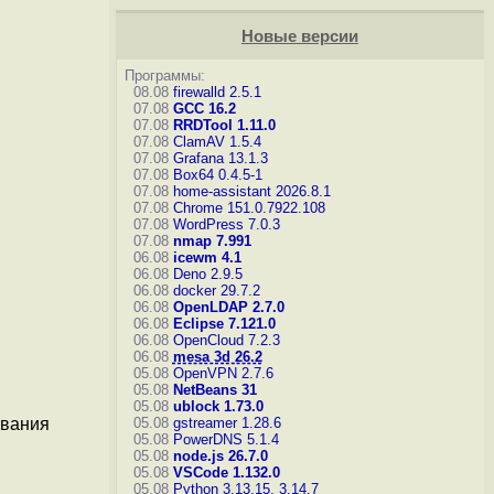
Новые версии
Программы:
08.08
firewalld 2.5.1
07.08
GCC 16.2
07.08
RRDTool 1.11.0
07.08
ClamAV 1.5.4
07.08
Grafana 13.1.3
07.08
Box64 0.4.5-1
07.08
home-assistant 2026.8.1
07.08
Chrome 151.0.7922.108
07.08
WordPress 7.0.3
07.08
nmap 7.991
06.08
icewm 4.1
06.08
Deno 2.9.5
06.08
docker 29.7.2
06.08
OpenLDAP 2.7.0
06.08
Eclipse 7.121.0
06.08
OpenCloud 7.2.3
06.08
mesa 3d 26.2
05.08
OpenVPN 2.7.6
05.08
NetBeans 31
05.08
ublock 1.73.0
05.08
gstreamer 1.28.6
ования
05.08
PowerDNS 5.1.4
05.08
node.js 26.7.0
05.08
VSCode 1.132.0
05.08
Python 3.13.15, 3.14.7