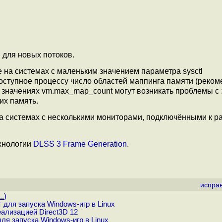
 для новых потоков.
 на системах с маленьким значением параметра sysctl
ступное процессу число областей маппинга памяти (реко
х значениях vm.max_map_count могут возникать проблемы с 
их память.
на системах с несколькими мониторами, подключёнными к р
хнологии
DLSS 3 Frame Generation
.
испра
..
)
 для запуска Windows-игр в Linux
ализацией Direct3D 12
ля запуска Windows-игр в Linux