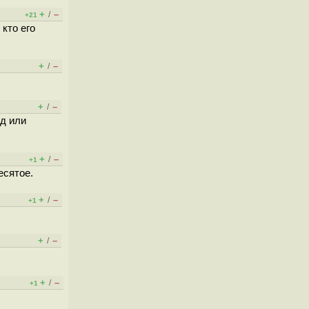
+
–
/
+21
кто его
+
–
/
+
–
/
нд или
+
–
/
+1
есятое.
+
–
/
+1
+
–
/
+
–
/
+1