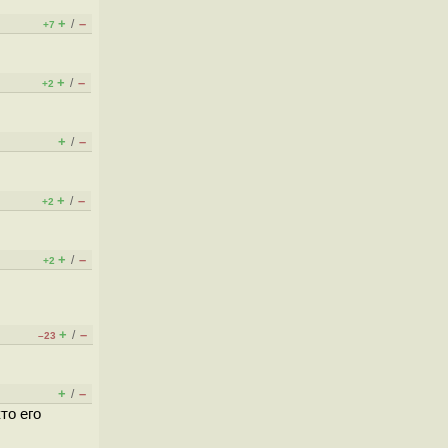
+
–
/
+7
+
–
/
+2
+
–
/
+
–
/
+2
+
–
/
+2
+
–
/
–23
+
–
/
то его