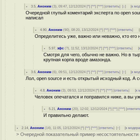
3.5
,
Аноним
(
3
), 09:47, 12/12/2024 [
^
] [
^^
] [
^^^
] [
ответить
]
[
↓
] [
к мо
Очередной глупый коментарий эксперта по open sour
написал
4.90
,
Аноним
(
90
), 08:20, 13/12/2024 [
^
] [
^^
] [
^^^
] [
ответить
]
[
Определитесь уже, важно или неважно, кто его 
5.97
,
зфс
(
?
), 11:52, 13/12/2024 [
^
] [
^^
] [
^^^
] [
ответить
]
[
Смотря для чего, обычно не важно. Но в т
крупная корпа вроде амазонда.
3.6
,
Аноним
(
6
), 09:51, 12/12/2024 [
^
] [
^^
] [
^^^
] [
ответить
]
[
↑
] [
к мо
Лол, open source и есть открытый исходный код. А с
4.8
,
Аноним
(
3
), 09:53, 12/12/2024 [
^
] [
^^
] [
^^^
] [
ответить
]
[
к 
Человек опечатался и поправился ниже, а вы уж
5.21
,
Аноним
(
20
), 12:02, 12/12/2024 [
^
] [
^^
] [
^^^
] [
ответит
И правильно делают.
2.14
,
Аноним
(
14
), 11:05, 12/12/2024 [
^
] [
^^
] [
^^^
] [
ответить
]
[
↑
] [
к модер
> Очередной показательный пример несостоятельности 