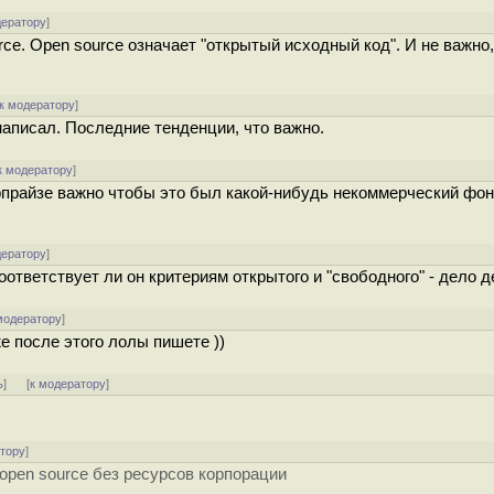
дератору
]
ce. Open source означает "открытый исходный код". И не важно, 
к модератору
]
написал. Последние тенденции, что важно.
к модератору
]
ырпрайзе важно чтобы это был какой-нибудь некоммерческий фо
дератору
]
оответствует ли он критериям открытого и "свободного" - дело д
модератору
]
е после этого лолы пишете ))
ь
]
[
к модератору
]
атору
]
open source без ресурсов корпорации