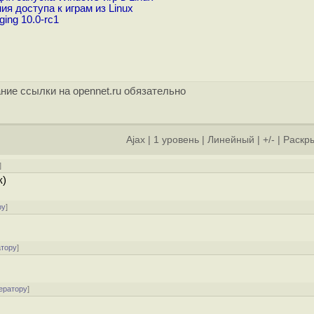
я доступа к играм из Linux
ing 10.0-rc1
ние ссылки на opennet.ru обязательно
Ajax
|
1 уровень
|
Линейный
|
+/-
|
Раскры
]
к)
ру
]
атору
]
ератору
]