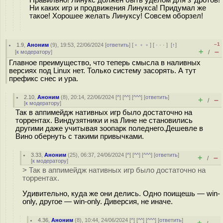
Ни каких игр и продвижения Линукса! Придумал же
такое! Хорошее желать Линуксу! Совсем оборзел!
–1
1.9
,
Аноним
(
9
), 19:53, 22/06/2024 [
ответить
] [
﹢﹢﹢
] [
· · ·
]
[
↑
]
+
–
[
к модератору
]
/
Главное преимущество, что теперь смысла в наливных
версиях под Linux нет. Только систему засорять. А тут
префикс снес и ура.
2.10
,
Аноним
(
8
), 20:14, 22/06/2024 [
^
] [
^^
] [
^^^
] [
ответить
]
+
–
/
[
к модератору
]
Так в аппимейдж нативных игр было достаточно на
торрентах. Виндузятники и на Лине не становились
другими даже учитывая зоопарк поледнего.Дешевле в
Вино обернуть с такими привычками.
3.33
,
Аноним
(
25
), 06:37, 24/06/2024 [
^
] [
^^
] [
^^^
] [
ответить
]
+
–
/
[
к модератору
]
> Так в аппимейдж нативных игр было достаточно на
торрентах.
Удивительно, куда же они делись. Одно поищешь — win-
only, другое — win-only. Диверсия, не иначе.
4.36
,
Аноним
(
8
), 10:44, 24/06/2024 [
^
] [
^^
] [
^^^
] [
ответить
]
+
–