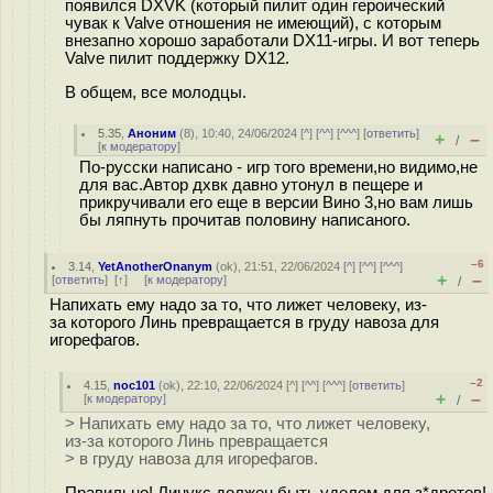
появился DXVK (который пилит один героический
чувак к Valve отношения не имеющий), с которым
внезапно хорошо заработали DX11-игры. И вот теперь
Valve пилит поддержку DX12.
В общем, все молодцы.
5.35
,
Аноним
(
8
), 10:40, 24/06/2024 [
^
] [
^^
] [
^^^
] [
ответить
]
+
–
/
[
к модератору
]
По-русски написано - игр того времени,но видимо,не
для вас.Автор дхвк давно утонул в пещере и
прикручивали его еще в версии Вино 3,но вам лишь
бы ляпнуть прочитав половину написаного.
–6
3.14
,
YetAnotherOnanym
(
ok
), 21:51, 22/06/2024 [
^
] [
^^
] [
^^^
]
+
–
[
ответить
]
[
↑
] [
к модератору
]
/
Напихать ему надо за то, что лижет человеку, из-
за которого Линь превращается в груду навоза для
игорефагов.
–2
4.15
,
noc101
(
ok
), 22:10, 22/06/2024 [
^
] [
^^
] [
^^^
] [
ответить
]
+
–
[
к модератору
]
/
> Напихать ему надо за то, что лижет человеку,
из-за которого Линь превращается
> в груду навоза для игорефагов.
Правильно! Линукс должен быть уделом для з*дротов!