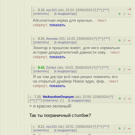
–2
8.18
,
noc101
(
ok
), 22:24, 22/06/2024 [
^
] [
^^
] [
^^^
]
+
–
[
ответить
]
[
к модератору
]
/
Абсолютная норма для красных...
текст
свёрнут,
показать
8.25
,
Аноним
(
25
), 14:20, 23/06/2024 [
^
] [
^^
] [
^^^
]
+
–
/
[
ответить
]
[
к модератору
]
Зенитар в прошлом живёт, для него нормально
истории двадцатилетней давности озву...
текст
свёрнут,
показать
8.43
,
Zenitur
(
ok
), 19:01, 25/06/2024 [
^
] [
^^
] [
^^^
]
+
–
/
[
ответить
]
[
к модератору
]
Я на том дистре всё-таки решил поменять его
на открытый драйвер Новое ядро, фир...
текст
свёрнут,
показать
7.20
,
YetAnotherOnanym
(
ok
), 22:59, 22/06/2024 [
^
]
+
–
/
[
^^
] [
^^^
] [
ответить
]
[
↑
] [
к модератору
]
> я красно-зеленый!
Так ты пограничный столбик?
8.21
,
noc101
(
ok
), 02:51, 23/06/2024 [
^
] [
^^
] [
^^^
]
+
–
/
[
ответить
]
[
к модератору
]