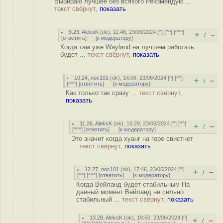
Выбираю лучшее без всякого Рекомендую ...
текст свёрнут,
показать
9.23
,
AleksK
(
ok
), 11:48, 23/06/2024 [
^
] [
^^
] [
^^^
]
+
–
/
[
ответить
]
[
к модератору
]
Когда там уже Wayland на лучшем работать
будет ...
текст свёрнут,
показать
10.24
,
noc101
(
ok
), 14:06, 23/06/2024 [
^
] [
^^
]
+
–
/
[
^^^
] [
ответить
]
[
к модератору
]
Как только так сразу ...
текст свёрнут,
показать
11.26
,
AleksK
(
ok
), 16:29, 23/06/2024 [
^
] [
^^
]
+
–
/
[
^^^
] [
ответить
]
[
к модератору
]
Это значит когда хуанг на горе свистнет
...
текст свёрнут,
показать
12.27
,
noc101
(
ok
), 17:46, 23/06/2024 [
^
]
+
–
/
[
^^
] [
^^^
] [
ответить
]
[
к модератору
]
Когда Вейланд будет стабильным На
данный момент Вейланд не сильно
стабильный ...
текст свёрнут,
показать
13.28
,
AleksK
(
ok
), 18:50, 23/06/2024 [
^
]
+
–
/