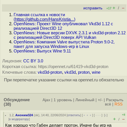
+
–
исправить
/
+17
Главная ссылка к новости
(
https://github.com/HansKristia...
)
OpenNews: Проект Wine опубликовал Vkd3d 1.12 с
реализацией Direct3D 12
OpenNews: Новые версии DXVK 2.3.1 и vkd3d-proton 2.12
c реализацией Direct3D поверх API Vulkan
OpenNews: Компания Valve выпустила Proton 9.0-2,
пакет для запуска Windows-игр в Linux
OpenNews: Выпуск Wine 9.11
Лицензия:
CC BY 3.0
Короткая ссылка: https://opennet.ru/61419-vkd3d-proton
Ключевые слова:
vkd3d-proton
,
vkd3d
,
proton
,
wine
При перепечатке указание ссылки на opennet.ru обязательно
Обсуждение
Ajax
|
1 уровень
|
Линейный
|
+/-
|
Раскрыть
(38)
всё
|
RSS
+8
1.2
,
Аноним324
(
ok
), 14:40, 22/06/2024 [
ответить
] [
﹢﹢﹢
] [
· · ·
]
[
↓
]
+
–
[
к модератору
]
/
Как хорошо что Габен делает протон. Иначе бы игр на