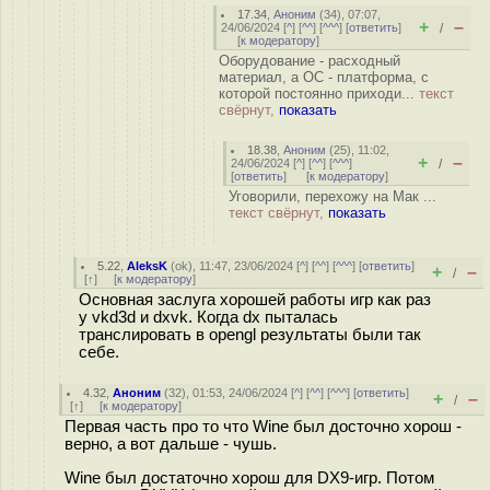
17.34
,
Аноним
(
34
), 07:07,
+
–
24/06/2024 [
^
] [
^^
] [
^^^
] [
ответить
]
/
[
к модератору
]
Оборудование - расходный
материал, а ОС - платформа, с
которой постоянно приходи...
текст
свёрнут,
показать
18.38
,
Аноним
(
25
), 11:02,
+
–
24/06/2024 [
^
] [
^^
] [
^^^
]
/
[
ответить
]
[
к модератору
]
Уговорили, перехожу на Мак ...
текст свёрнут,
показать
5.22
,
AleksK
(
ok
), 11:47, 23/06/2024 [
^
] [
^^
] [
^^^
] [
ответить
]
+
–
/
[
↑
] [
к модератору
]
Основная заслуга хорошей работы игр как раз
у vkd3d и dxvk. Когда dx пыталась
транслировать в opengl результаты были так
себе.
4.32
,
Аноним
(
32
), 01:53, 24/06/2024 [
^
] [
^^
] [
^^^
] [
ответить
]
+
–
/
[
↑
] [
к модератору
]
Первая часть про то что Wine был досточно хорош -
верно, а вот дальше - чушь.
Wine был достаточно хорош для DX9-игр. Потом