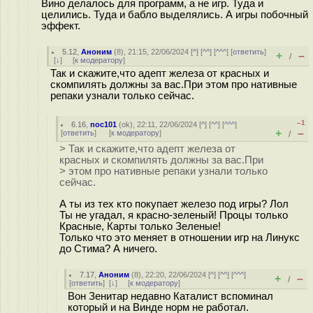
Вино делалось для программ, а не игр. Туда и
целились. Туда и бабло выделялись. А игры побочный
эффект.
5.12
,
Аноним
(
8
), 21:15, 22/06/2024 [
^
] [
^^
] [
^^^
] [
ответить
]
+
–
/
[
↓
] [
к модератору
]
Так и скажите,что адепт железа от красных и
скомпилять должны за вас.При этом про нативные
репаки узнали только сейчас.
–1
6.16
,
noc101
(
ok
), 22:11, 22/06/2024 [
^
] [
^^
] [
^^^
]
+
–
[
ответить
]
[
к модератору
]
/
> Так и скажите,что адепт железа от
красных и скомпилять должны за вас.При
> этом про нативные репаки узнали только
сейчас.
А ты из тех кто покупает железо под игры? Лол
Ты не угадал, я красно-зеленый! Процы только
Красные, Карты только Зеленые!
Только что это меняет в отношении игр на Линукс
до Стима? А ничего.
7.17
,
Аноним
(
8
), 22:20, 22/06/2024 [
^
] [
^^
] [
^^^
]
+
–
/
[
ответить
]
[
↓
] [
к модератору
]
Вон Зенитар недавно Каталист вспоминал
который и на Винде норм не работал.