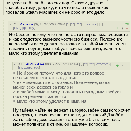
линуксе не было бы до сих пор. Скажем дружно
спасибо этому добряку, и то что после нескольких
провалов Steam Machines он не бросил это дело.
+6
2.3
,
Аноним
(
3
), 15:22, 22/06/2024 [
^
] [
^^
] [
^^^
] [
ответить
]
[
↓
]
+
–
[
к модератору
]
/
Не бросил потому, что для него это вопрос независимости
и как следствие выживаемости его бизнеса. Положение,
когда майки всех держат за горло и в любой момент могут
нагадить неугодным требует поиска решения, жаль что
мало кто этому уделяет внимания.
3.19
,
Аноним324
(
ok
), 22:27, 22/06/2024 [
^
] [
^^
] [
^^^
] [
ответить
]
+
–
/
[
к модератору
]
> Не бросил потому, что для него это вопрос
независимости и как следствие
> выживаемости его бизнеса. Положение, когда
майки всех держат за горло и
> в любой момент могут нагадить неугодным требует
поиска решения, жаль что
> мало кто этому уделяет внимания.
Ну габена майки не держат за горло, габен сам кого хочет
подержит, к нему все на поклон идут, он некий Джабба
Хатт. Габен даже сказал что так уж и быть гейм пасс
может появится в стиме, обкашляем вопросик.