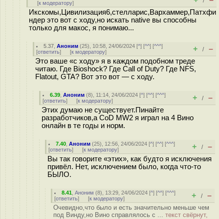
/
[
к модератору
]
Икскомы,Цивилизация6,стелларис,Вархаммер,Патхфи
ндер это вот с ходу,но искать native вы способны
только для макос, я понимаю...
5.37
,
Аноним
(
25
), 10:58, 24/06/2024 [
^
] [
^^
] [
^^^
]
+
–
/
[
ответить
]
[
к модератору
]
Это ваше «с ходу» я в каждом подобном треде
читаю. Где Bioshock? Где Call of Duty? Где NFS,
Flatout, GTA? Вот это вот — с ходу.
6.39
,
Аноним
(
8
), 11:14, 24/06/2024 [
^
] [
^^
] [
^^^
]
+
–
/
[
ответить
]
[
к модератору
]
Этих думаю не существует.Пинайте
разработчиков,а CoD MW2 я играл на 4 Вино
онлайн в те годы и норм.
7.40
,
Аноним
(
25
), 12:56, 24/06/2024 [
^
] [
^^
] [
^^^
]
+
–
/
[
ответить
]
[
к модератору
]
Вы так говорите «этих», как будто я исключения
привёл. Нет, исключением было, когда что-то
БЫЛО.
8.41
,
Аноним
(
8
), 13:29, 24/06/2024 [
^
] [
^^
] [
^^^
]
+
–
/
[
ответить
]
[
к модератору
]
Очевидно,что было и есть значительно меньше чем
под Винду,но Вино справлялось с ...
текст свёрнут,