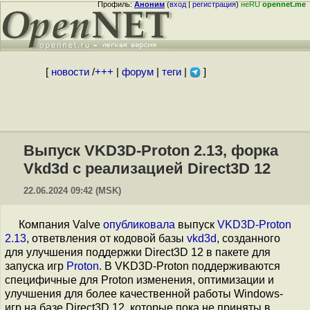
Профиль:
Аноним
(
вход
|
регистрация
)
неRU
opennet.me
[
новости
/
+++
|
форум
|
теги
|
]
Выпуск VKD3D-Proton 2.13, форка
Vkd3d с реализацией Direct3D 12
22.06.2024 09:42 (MSK)
Компания Valve
опубликовала
выпуск
VKD3D-Proton
2.13
, ответвления от кодовой базы
vkd3d
, созданного
для улучшения поддержки Direct3D 12 в пакете для
запуска игр
Proton
. В VKD3D-Proton поддерживаются
специфичные для Proton изменения, оптимизации и
улучшения для более качественной работы Windows-
игр на базе Direct3D 12, которые пока не приняты в