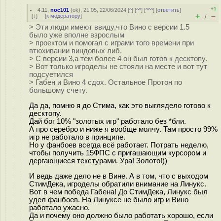
+1
4.11
,
noc101
(
ok
), 21:05, 22/06/2024 [
^
] [
^^
] [
^^^
] [
ответить
]
+
–
[
↓
] [
к модератору
]
/
> Эти люди имеют ввиду,что Вино с версии 1.5
было уже вполне взрослым
> проектом и помогал с играми того времени при
втюхивании виндовых либ.
> С версии 3,а тем более 4 он был готов к десктопу.
> Вот только игроделы не стояли на месте и вот тут
подсуетился
> Габен и Вино 4 сдох. Остальное Протон по
большому счету.
Да да, помню я до Стима, как это выглядело готово к
десктопу.
Дай бог 10% "золотых игр" работало без *бли.
А про серебро и ниже я вообще молчу. Там просто 99%
игр не работало в принципе.
Но у фанбоев всегда всё работает. Потрать неделю,
чтобы получить 15ФПС с пригашающим курсором и
дергающиеся текстурами. Ура! Золото!))
И ведь даже дело не в Вине. А в том, что с выходом
СтимДека, игроделы обратили внимание на Линукс.
Вот в чем победа Габена! До СтимДека, Линукс был
удел фанбоев. На Линуксе не было игр и Вино
работало ужасно.
Да и почему оно должно было работать хорошо, если