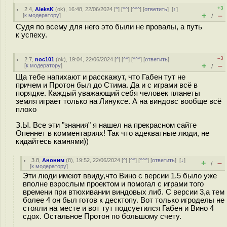
+3
2.4
,
AleksK
(
ok
), 16:48, 22/06/2024 [
^
] [
^^
] [
^^^
] [
ответить
]
[
↑
]
+
–
[
к модератору
]
/
Судя по всему для него это были не провалы, а путь
к успеху.
–3
2.7
,
noc101
(
ok
), 19:04, 22/06/2024 [
^
] [
^^
] [
^^^
] [
ответить
]
+
–
[
к модератору
]
/
Ща тебе напихают и расскажут, что Габен тут не
причем и Протон был до Стима. Да и с играми всё в
порядке. Каждый уважающий себя человек планеты
земля играет только на Линуксе. А на виндовс вообще всё
плохо
З.Ы. Все эти "знания" я нашел на прекрасном сайте
Опеннет в комментариях! Так что адекватные люди, не
кидайтесь камнями))
3.8
,
Аноним
(
8
), 19:52, 22/06/2024 [
^
] [
^^
] [
^^^
] [
ответить
]
[
↓
]
+
–
/
[
к модератору
]
Эти люди имеют ввиду,что Вино с версии 1.5 было уже
вполне взрослым проектом и помогал с играми того
времени при втюхивании виндовых либ. С версии 3,а тем
более 4 он был готов к десктопу. Вот только игроделы не
стояли на месте и вот тут подсуетился Габен и Вино 4
сдох. Остальное Протон по большому счету.