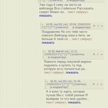
[
^^
] [
^^^
] [
ответить
]
[
к модератору
]
Уже года 4 сижу на чисто на
вейланде Все стабильно Рассказать
секрет Может ко...
текст свёрнут,
показать
14.29
,
noc101
(
ok
), 20:59, 23/06/2024
+
–
/
[
^
] [
^^
] [
^^^
] [
ответить
]
[
к модератору
]
Поздравляю Но это тебе чисто
повезло Вейланд пока в бете, не
больше А твой се...
текст свёрнут,
показать
15.30
,
AleksK
(
ok
), 22:11,
+
–
23/06/2024 [
^
] [
^^
] [
^^^
] [
ответить
]
/
[
к модератору
]
Повезло перед покупкой видяхи
подумать и купить ту под
которую есть полностью ра...
текст свёрнут,
показать
16.31
,
noc101
(
ok
), 01:49,
+
–
24/06/2024 [
^
] [
^^
] [
^^^
] [
ответить
]
/
[
к модератору
]
А я взял ту карту, которая
лучше Мы с тобой разные Я
выбираю то что мне удобно...
текст свёрнут,
показать